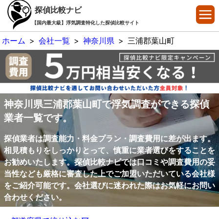
探偵比較ナビ
【国内最大級】浮気調査特化した探偵比較サイト
ホーム
>
会社一覧
>
神奈川県
>
三浦郡葉山町
神奈川県三浦郡葉山町で浮気調査ができる探偵
業者一覧です。
探偵業者は調査能力・料金プラン・調査費用に差が出ます。
相見積もりをしっかりとって、慎重に業者選びをすることを
お勧めいたします。探偵比較ナビでは口コミや調査費用の妥
当性なども厳格に審査した上でご加盟いただいている会社様
をご紹介可能です。会社選びに迷われた際はお気軽にお問い
合わせください。