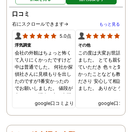
り迅速に弁護士に関するア
ドバイスを頂き繋いで下さ
口コミ
った事、本当に感謝してい
ます。
右にスクロールできます→
もっと見る
5.0点
5.0
浮気調査
その他
会社の外観はちょっと怖く
この度は大変お世話にな
て入りにくかったですけど
ました。 とても親切に接
中は普通でした。 何社か探
ていただき 色々と気付か
偵社さんに見積もりを出し
かったことなども教えて
たのですが1番安かったの
ださり 安心して相談がで
でお願いしました。 値段が
ました。 ありがとうござ
安いので、調査の方が心配
ました。
でしたがしっかり浮気の証
google口コミより
google口コミ
拠を押さえて頂けました。
ありがとう御座いました。
前に進めます。 もう2度と
探偵に頼む事のない人生を