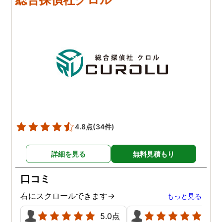
解決できなかったので、協
頼をしており、これで夫
力していただき大変感謝し
不倫を客観的に証明する
ています。
ともできる状態になって
ます。もちろん私の目的
夫との離婚で、亭主関白
夫を黙らせるには最も有
的な方法だと信じていま
す。
4.8点
(34件)
詳細を見る
無料見積もり
口コミ
右にスクロールできます→
もっと見る
5.0点
5.0