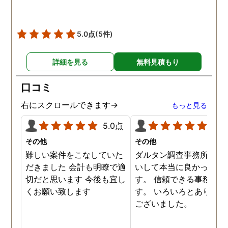
こちらが不利にならないよ
うにきちんと調査もしてく
ださり、案の定浮気してい
5.0点
(5件)
ました。
詳細を見る
無料見積もり
口コミ
右にスクロールできます→
もっと見る
5.0点
5.0
その他
その他
難しい案件をこなしていた
ダルタン調査事務所にお
だきました 会計も明瞭で適
いして本当に良かったで
切だと思います 今後も宜し
す。 信頼できる事務所で
くお願い致します
す。 いろいろとありがと
ございました。