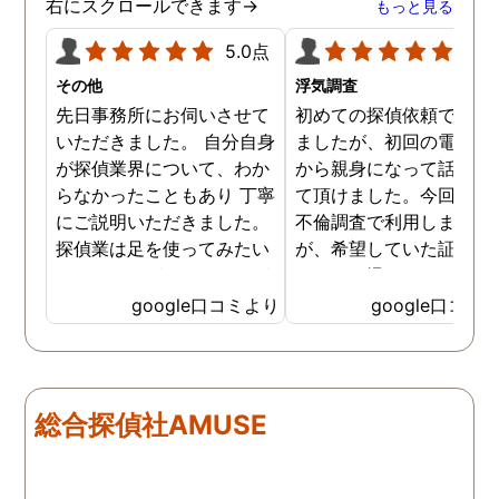
右にスクロールできます→
もっと見る
5.0点
5.0
その他
浮気調査
先日事務所にお伺いさせて
初めての探偵依頼で緊張
いただきました。 自分自身
ましたが、初回の電話相
が探偵業界について、わか
から親身になって話を聞
らなかったこともあり 丁寧
て頂けました。今回、夫
にご説明いただきました。
不倫調査で利用しました
探偵業は足を使ってみたい
が、希望していた証拠を
なイメージがありましたが
っかりと撮ってもらうこ
SNSなどの知識も豊富で、
が出来ました。調査中も
google口コミより
google口コミ
色んな視点から対応されて
動きがある度に細かく報
います。 他の口コミにもあ
してくださり、安心しま
るように、他事務所より料
た。調査当日の夫の動き
金が安く明確で親身になっ
読めない中、柔軟に対応
総合探偵社AMUSE
て対応いただける探偵さん
てくださったこと、本当
です。
感謝しています。 あの日
気を出して電話して良か