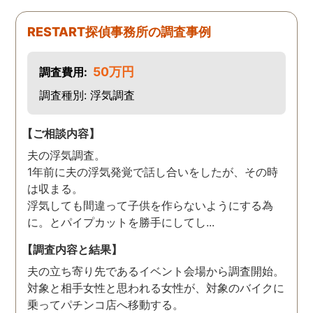
した。本当に感謝してま
す。また分からない事があ
RESTART探偵事務所の調査事例
りましたらご連絡するかも
しれませんが、よろしくお
50万円
調査費用:
願いします。 この度はあり
がとうございました！！
調査種別: 浮気調査
【ご相談内容】
夫の浮気調査。
1年前に夫の浮気発覚で話し合いをしたが、その時
は収まる。
浮気しても間違って子供を作らないようにする為
に。とパイプカットを勝手にしてし...
【調査内容と結果】
夫の立ち寄り先であるイベント会場から調査開始。
対象と相手女性と思われる女性が、対象のバイクに
乗ってパチンコ店へ移動する。