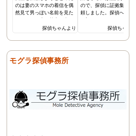
のは妻のスマホの着信を偶
ので、探偵に証拠集めを
然見て男っぽい名前を見た
頼しました。探偵への依
からです。少し外出が多く
は初めてではないので無
なり帰りも遅くなっていて
相談まではスムーズに進
探偵ちゃんより
探偵ちゃん
外で男と密会しているので
ました。しかし追加調査
はないかと思い始めまし
調査を失敗した時対処な
た。 探偵には妻が外でどん
の説明が不十分で、安心
な男と会っているのかを調
て依頼はできませんでし
モグラ探偵事務所
べてもらいました。１週間
た。面倒でしたが仕方な
ほど経ち、妻の帰りが遅く
2社目に無料相談で伺う
なったことがあり、探偵か
と、こちらは十分信頼で
らもその日の妻の行動がわ
る探偵社でした。探偵社
かったと連絡がありまし
中にもあくどい業者がい
た。自分よりも10歳以上年
らしいので、依頼の際は
下の20代の男性と会い、し
くつか話を聞きに行った
かも車の中でキスをしてい
が良いと思います。
る写真を証拠として見るこ
とになりました。 結局弁護