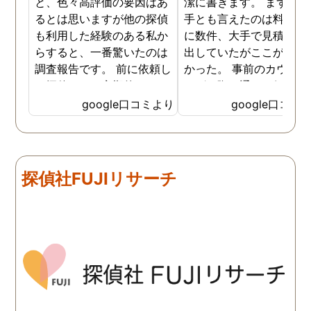
と、色々高評価の要因はあ
潔に書きます。 まず、決
るとは思いますが他の探偵
手とも言えたのは料金。 
も利用した経験のある私か
に数件、大手で見積もり
らすると、一番驚いたのは
出していたがここが一番
調査報告です。 前に依頼し
かった。 事前のカウンセ
た探偵では、定期的にまと
ングの際の通りの価格で
めて報告がくる為なかなか
途中での追加料金なども
google口コミより
google口コミ
実際の現状を把握するのが
く安心してお任せできた
難しかったですが、ここは
由のひとつ。 かと言って
リアルタイムで都度報告が
査が雑ということも一切
来ていました。 担当の人も
く、むしろ期待以上に細
探偵社FUJIリサーチ
丁寧で報告内容もわかりや
く調査・報告してくれた
すかったです。 全国に展開
実際の調査状況をリアル
されているという点も強み
イムで知れるのはかなり
ですね。
い。