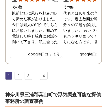
その他
その他
以前他社に尾行を頼みバレ
代表とは10年来の付き合
て諦めた事がありました。
です。過去数回お願いし
今回は知人の紹介でこちら
数々の問題を解決しても
にお願いしました。初めて
いました。 言いづらいこ
電話した時も親身にお話を
もハッキリ言ってくれて
聞いて下さり、私に合った
りになる方です。 調査報
プランで15日位かけて調査
書の写真もいつも驚かさ
してもらいました。 噂通り
てどうやって撮ったのか
google口コミより
google口コミ
調査も細かく、こんな所ま
くと面白い話し聞かせて
でしっかり撮ってくれたん
れますね。 問題がない方
だなと驚きました。 この証
いいんですがまた何かあ
1
2
3
...
4
拠で旦那と今後の話しが早
たらお願いします。
く進みそうです。また結果
はご連絡します。 知識豊富
で本当に色々と教えてくだ
神奈川県三浦郡葉山町で浮気調査可能な探偵
さり、よくないことはしっ
事務所の調査事例
かり注意してくださる方で