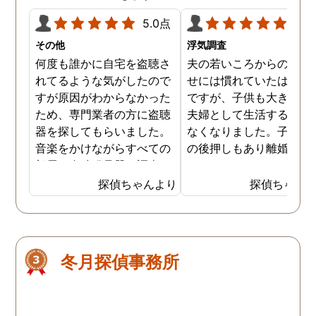
5.0点
5.0
その他
浮気調査
何度も誰かに自宅を盗聴さ
夫の若いころからの浮気
れてるような気がしたので
せには慣れていたはずな
すが原因がわからなかった
ですが、子供も大きくな
ため、専門業者の方に盗聴
夫婦として生活する自身
器を探してもらいました。
なくなりました。子供た
音楽をかけながらすべての
の後押しもあり離婚を決
部屋を盗聴発見器で調査し
したのですが、どうせな
ていただいたのですが、何
有利な条件でと思い、浮
探偵ちゃんより
探偵ちゃん
も見つかりませんでした。
の証拠写真集めを依頼し
家の中には何も仕掛けられ
した。電話連絡し、喫茶
てないとわかったことは安
で打ち合わせをしました
心したのですが、盗聴され
目的を話すと「一番多い
冬月探偵事務所
てるような気がしていたの
頼であり、任せて下さい
は私の勘違いだったという
とのこと。5日後に連絡
ことになるので、何故なの
あり、裁判用の写真を頂