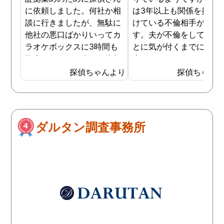
に依頼しました。何社か相
は3年以上も関係を持ち
談に行きましたが、無駄に
けている不倫相手がいま
他社の悪口ばかりいってカ
す。夫が不倫をしている
ラオケボックスに3時間も
とに気が付くまでに1年
拘束されたり、今すぐ依頼
上かかりましたが、不倫
するか決めなきゃいけない
していることが分かって
探偵ちゃんより
探偵ちゃん
っていう探偵さんなど、
らは探偵に二人の関係の
色々いましたが、結局はき
部まで調査をしてもらい
ちんと事務所を持ってい
した。もちろん探偵との
て、電話相談ですぐに調査
ち合わせの中で離婚のた
ダルタン調査事務所
に取り掛かってくれた探偵
の証拠品の収集について
社が1番良かったです。娘
話もあり、夫とはいつで
婿の素行がおかしくなって
離婚ができる状態になっ
きたので、相手女性もよく
います。さらに夫や不倫
わからないまま依頼しまし
手の女に慰謝料請求も可
たが、きちんと対応してく
で、計画的に探偵に不倫
ださり、その後の為にアド
証拠集めを依頼しておい
バイスもいただきました。
良かったです。