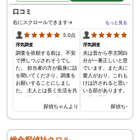
口コミ
右にスクロールできます→
もっと見る
5.0点
5.0
浮気調査
浮気調査
調査を依頼する前は、不安
夫は昔から亭主関白で、
で押しつぶされそうでし
分が一番正しいと思い込
た。 担当者の方が親身に話
でいます。また夫には長
を聞いてくださり、調査を
愛人がおり、これも自分
お願いすることにしまし
けは許されると思い込ん
た。 主人とは長く生活を共
いる節があります。もち
にし信頼していた分、とて
ん私が黙認しているだけ
も悔しい結果となってしま
で、良しとしているわけ
探偵ちゃんより
探偵ちゃん
い残念です。 子ども達の
はありません。しかし最
為、私自身の為にも結果を
では私にも知恵がつき、
受け入れ、前に進むことを
の不倫の証拠を集め始め
決断しました。 私一人では
した。定期的に探偵にも
総合探偵社クロル