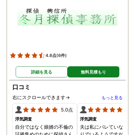
かわからないままでスッキ
ことができました。初回
リはしませんでした。
談も結果報告も淡々とし
おり、不満はありません
した。
4.8点
(6件)
詳細を見る
無料見積もり
口コミ
右にスクロールできます→
もっと見る
5.0点
5.0
浮気調査
浮気調査
自分ではなく娘婿の不倫の
夫は私にバレていないつ
証拠集めのために探偵さん
りでいるようですが、夫