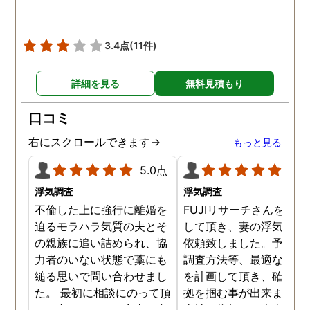
3.4点
(11件)
詳細を見る
無料見積もり
口コミ
右にスクロールできます→
もっと見る
5.0点
5.0
浮気調査
浮気調査
不倫した上に強行に離婚を
FUJIリサーチさんをご紹
迫るモラハラ気質の夫とそ
して頂き、妻の浮気調査
の親族に追い詰められ、協
依頼致しました。予算か
力者のいない状態で藁にも
調査方法等、最適なやり
縋る思いで問い合わせまし
を計画して頂き、確実な
た。 最初に相談にのって頂
拠を掴む事が出来ました
いた方も、とても率直に意
当社に依頼して本当に良