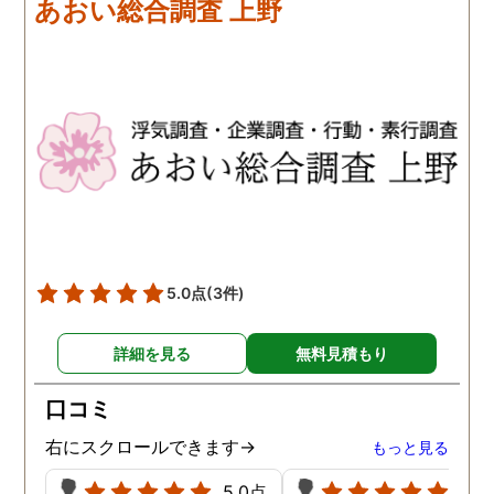
あおい総合調査 上野
歩みますね(笑)
5.0点
(3件)
詳細を見る
無料見積もり
口コミ
右にスクロールできます→
もっと見る
5.0点
5.0