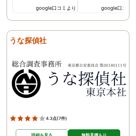
見を言っていただき、また
ったと実感しております
google口コミより
google口コミ
費用面も正直に答えていた
依頼中にはいろいろな相
だき、私の望む結果を得る
も聞いて頂き、救われる
ためには、決して安いとは
が多々ありました。大変
言えないですが、それでも
謝しております。 私と同
うな探偵社
少しでも低く抑えるアドバ
様な状況の方々には是非
イスもいただき、納得して
FUJIリサーチさんへの依
依頼させていただきまし
をお勧め致します。 今後
た。 調査も私の望む結果を
何かありましたらご相談
得るべく、尽力して頂き、
せて頂きたいと思います
密に連絡をいただきなが
ら、丁寧に対応してくださ
いました。 おかげで、とて
も充分な調査結果をいただ
きました。 サポートの方
も、不安で日々辛い気持ち
4.3点
(7件)
で過ごしていた私に親身に
対応して頂いた上に、かな
詳細を見る
無料見積もり