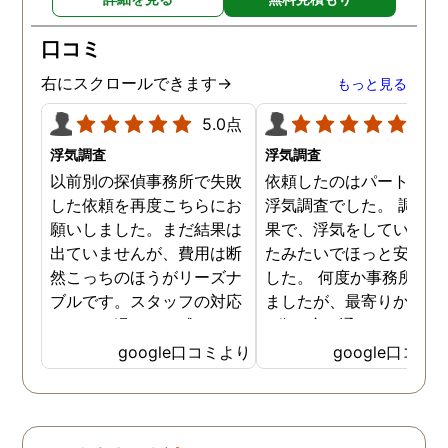
口コミ
右にスクロールできます→
もっと見る
5.0点
5.0
浮気調査
浮気調査
以前別の探偵事務所で失敗
依頼したのはパートナー
した依頼を再度こちらにお
浮気調査でした。 調査の
願いしました。まだ結果は
果で、浮気をしていなか
出ていませんが、費用は断
たみたいでほっと安心し
然こっちのほうがリーズナ
した。 何度か事務所に行
ブルです。スタッフの対応
ましたが、最寄りから徒
なんかも温かみを感じま
3分程度で通いやすかっ
す。はじめからこちらにす
です。
google口コミより
google口コミ
ればよかったです😢 …