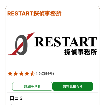
下さり、再会する事が出来
さんざん夫の愚痴を言っ
ました。うれしくてお互い
にも関わらず、相談員の
RESTART探偵事務所
に涙の再会でした。 対応し
は嫌な顔一つせず私の話
て下さった方も丁寧で、安
聞いてくれました。それ
心して相談出来ました。 児
ら本題の調査に関しての
玉総合情報事務所さんに依
になり、費用に関しても
頼させていただき本当に良
明な点が全くないほどし
かったです。
かりと説明をしてくれま
た。調査では夫が不倫相
の自宅に頻繁に訪れる様
が明らかにされ、客観的
見ても不倫を疑いようの
い証拠も集めてくれまし
4.9点
(56件)
た。その間に姉は弁護士
務所に関しても調べてく
詳細を見る
無料見積もり
ていて、周りの人たちの
かげで夫と離婚ができそ
口コミ
です。