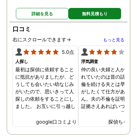
詳細を見る
無料見積もり
口コミ
右にスクロールできます→
もっと見る
5.0点
4.0
人探し
浮気調査
最初は探偵に依頼すること
仲の良い夫婦と人から言
に抵抗がありましたが、ど
れていたのは昔の話で、
うしても会いたい幼なじみ
倫を続ける夫とは早く離
がいたので、思いきって人
がしたくて仕方がありま
探しの依頼をすることにし
ん。夫の不倫を証明でき
ました。 お互いに引っ越し
証拠さえあればいつでも
していましたし、わかって
婚ができるのにと愚痴を
いる情報も少なかったの
ぼしていると、姉が探偵
google口コミより
探偵ちゃん
で、難しいかなと思ってい
不倫の証拠集めを依頼し
たのですが、見事に探して
くれました。探偵事務所