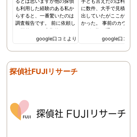
るとは思いますが他の探偵
手とも言えたのは料金。 
も利用した経験のある私か
に数件、大手で見積もり
らすると、一番驚いたのは
出していたがここが一番
調査報告です。 前に依頼し
かった。 事前のカウンセ
た探偵では、定期的にまと
ングの際の通りの価格で
めて報告がくる為なかなか
途中での追加料金なども
google口コミより
google口コミ
実際の現状を把握するのが
く安心してお任せできた
難しかったですが、ここは
由のひとつ。 かと言って
リアルタイムで都度報告が
査が雑ということも一切
来ていました。 担当の人も
く、むしろ期待以上に細
探偵社FUJIリサーチ
丁寧で報告内容もわかりや
く調査・報告してくれた
すかったです。 全国に展開
実際の調査状況をリアル
されているという点も強み
イムで知れるのはかなり
ですね。
い。