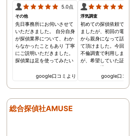
5.0点
5.0
その他
浮気調査
先日事務所にお伺いさせて
初めての探偵依頼で緊張
いただきました。 自分自身
ましたが、初回の電話相
が探偵業界について、わか
から親身になって話を聞
らなかったこともあり 丁寧
て頂けました。今回、夫
にご説明いただきました。
不倫調査で利用しました
探偵業は足を使ってみたい
が、希望していた証拠を
なイメージがありましたが
っかりと撮ってもらうこ
SNSなどの知識も豊富で、
が出来ました。調査中も
google口コミより
google口コミ
色んな視点から対応されて
動きがある度に細かく報
います。 他の口コミにもあ
してくださり、安心しま
るように、他事務所より料
た。調査当日の夫の動き
金が安く明確で親身になっ
読めない中、柔軟に対応
総合探偵社AMUSE
て対応いただける探偵さん
てくださったこと、本当
です。
感謝しています。 あの日
気を出して電話して良か
た！と心から思っていま