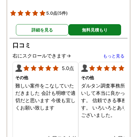
うにきちんと調査もしてく
ださり、案の定浮気してい
5.0点
(5件)
ました。
詳細を見る
無料見積もり
口コミ
右にスクロールできます→
もっと見る
5.0点
5.0
その他
その他
難しい案件をこなしていた
ダルタン調査事務所にお
だきました 会計も明瞭で適
いして本当に良かったで
切だと思います 今後も宜し
す。 信頼できる事務所で
くお願い致します
す。 いろいろとありがと
ございました。