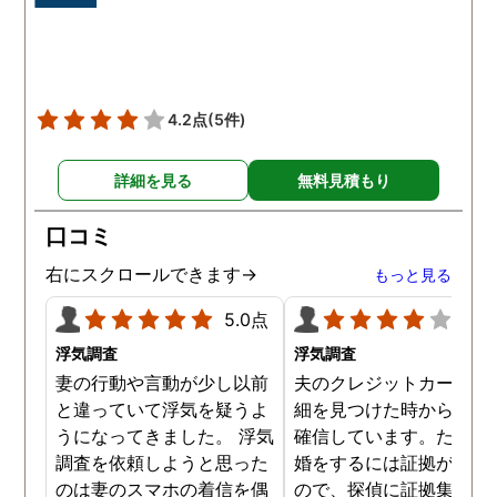
4.2点
(5件)
詳細を見る
無料見積もり
口コミ
右にスクロールできます→
もっと見る
5.0点
4.0
浮気調査
浮気調査
妻の行動や言動が少し以前
夫のクレジットカードの
と違っていて浮気を疑うよ
細を見つけた時から不倫
うになってきました。 浮気
確信しています。ただ、
調査を依頼しようと思った
婚をするには証拠が乏し
のは妻のスマホの着信を偶
ので、探偵に証拠集めを