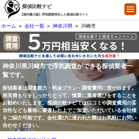
探偵比較ナビ
【国内最大級】浮気調査特化した探偵比較サイト
ホーム
>
会社一覧
>
神奈川県
>
川崎市
神奈川県川崎市で浮気調査ができる探偵業者一
覧です。
探偵業者は調査能力・料金プラン・調査費用に差が出ます。
相見積もりをしっかりとって、慎重に業者選びをすることを
お勧めいたします。探偵比較ナビでは口コミや調査費用の妥
当性なども厳格に審査した上でご加盟いただいている会社様
をご紹介可能です。会社選びに迷われた際はお気軽にお問い
合わせください。