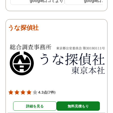
google口コミより
google口コミ
費用面も正直に答えていた
依頼中にはいろいろな相
だき、私の望む結果を得る
も聞いて頂き、救われる
ためには、決して安いとは
が多々ありました。大変
言えないですが、それでも
謝しております。 私と同
うな探偵社
少しでも低く抑えるアドバ
様な状況の方々には是非
イスもいただき、納得して
FUJIリサーチさんへの依
依頼させていただきまし
をお勧め致します。 今後
た。 調査も私の望む結果を
何かありましたらご相談
得るべく、尽力して頂き、
せて頂きたいと思います
密に連絡をいただきなが
ら、丁寧に対応してくださ
いました。 おかげで、とて
も充分な調査結果をいただ
きました。 サポートの方
も、不安で日々辛い気持ち
4.3点
(7件)
で過ごしていた私に親身に
対応して頂いた上に、かな
詳細を見る
無料見積もり
り迅速に弁護士に関するア