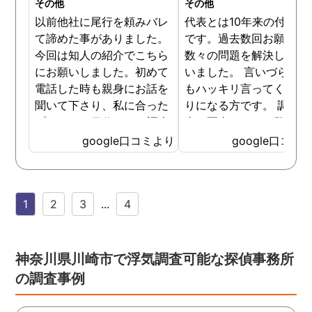
その他
その他
以前他社に尾行を頼みバレ
代表とは10年来の付き合
て諦めた事がありました。
です。過去数回お願いし
今回は知人の紹介でこちら
数々の問題を解決しても
にお願いしました。初めて
いました。 言いづらいこ
電話した時も親身にお話を
もハッキリ言ってくれて
聞いて下さり、私に合った
りになる方です。 調査報
プランで15日位かけて調査
書の写真もいつも驚かさ
してもらいました。 噂通り
てどうやって撮ったのか
google口コミより
google口コミ
調査も細かく、こんな所ま
くと面白い話し聞かせて
でしっかり撮ってくれたん
れますね。 問題がない方
だなと驚きました。 この証
いいんですがまた何かあ
1
2
3
...
4
拠で旦那と今後の話しが早
たらお願いします。
く進みそうです。また結果
はご連絡します。 知識豊富
で本当に色々と教えてくだ
神奈川県川崎市で浮気調査可能な探偵事務所
さり、よくないことはしっ
の調査事例
かり注意してくださる方で
した。本当に感謝してま