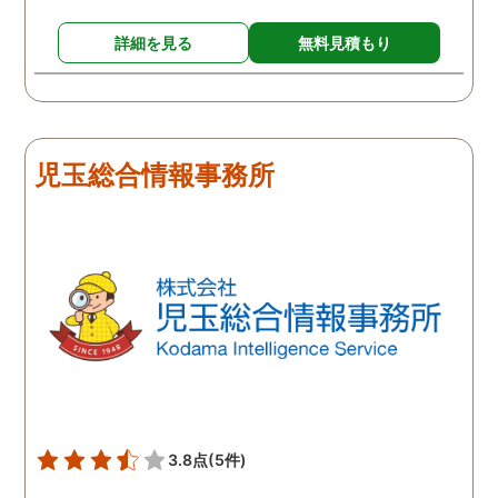
で離婚となりました。 妻は
反省して男とは別れたよう
詳細を見る
無料見積もり
でしたが、お互い愛情はも
う冷めていることがわかっ
たので、離婚しようという
ことになりました。探偵は
きっちりと仕事をしてくれ
児玉総合情報事務所
るので、浮気を疑って心配
な人は一度依頼してみるこ
とをおすすめします。
3.8点
(5件)