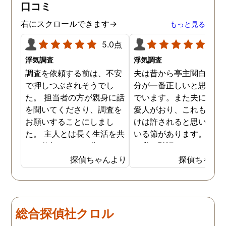
口コミ
右にスクロールできます→
もっと見る
5.0点
5.0
浮気調査
浮気調査
調査を依頼する前は、不安
夫は昔から亭主関白で、
で押しつぶされそうでし
分が一番正しいと思い込
た。 担当者の方が親身に話
でいます。また夫には長
を聞いてくださり、調査を
愛人がおり、これも自分
お願いすることにしまし
けは許されると思い込ん
た。 主人とは長く生活を共
いる節があります。もち
にし信頼していた分、とて
ん私が黙認しているだけ
も悔しい結果となってしま
で、良しとしているわけ
探偵ちゃんより
探偵ちゃん
い残念です。 子ども達の
はありません。しかし最
為、私自身の為にも結果を
では私にも知恵がつき、
受け入れ、前に進むことを
の不倫の証拠を集め始め
決断しました。 私一人では
した。定期的に探偵にも
総合探偵社クロル
解決できなかったので、協
頼をしており、これで夫