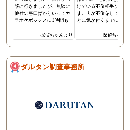
談に行きましたが、無駄に
けている不倫相手がいま
他社の悪口ばかりいってカ
す。夫が不倫をしている
ラオケボックスに3時間も
とに気が付くまでに1年
拘束されたり、今すぐ依頼
上かかりましたが、不倫
するか決めなきゃいけない
していることが分かって
探偵ちゃんより
探偵ちゃん
っていう探偵さんなど、
らは探偵に二人の関係の
色々いましたが、結局はき
部まで調査をしてもらい
ちんと事務所を持ってい
した。もちろん探偵との
て、電話相談ですぐに調査
ち合わせの中で離婚のた
ダルタン調査事務所
に取り掛かってくれた探偵
の証拠品の収集について
社が1番良かったです。娘
話もあり、夫とはいつで
婿の素行がおかしくなって
離婚ができる状態になっ
きたので、相手女性もよく
います。さらに夫や不倫
わからないまま依頼しまし
手の女に慰謝料請求も可
たが、きちんと対応してく
で、計画的に探偵に不倫
ださり、その後の為にアド
証拠集めを依頼しておい
バイスもいただきました。
良かったです。
こちらが不利にならないよ