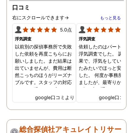
口コミ
右にスクロールできます→
もっと見る
5.0点
5.0
浮気調査
浮気調査
以前別の探偵事務所で失敗
依頼したのはパートナー
した依頼を再度こちらにお
浮気調査でした。 調査の
願いしました。まだ結果は
果で、浮気をしていなか
出ていませんが、費用は断
たみたいでほっと安心し
然こっちのほうがリーズナ
した。 何度か事務所に行
ブルです。スタッフの対応
ましたが、最寄りから徒
なんかも温かみを感じま
3分程度で通いやすかっ
す。はじめからこちらにす
です。
google口コミより
google口コミ
ればよかったです😢 …
総合探偵社アキュレイトリサー