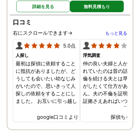
詳細を見る
無料見積もり
口コミ
右にスクロールできます→
もっと見る
5.0点
4.0
人探し
浮気調査
最初は探偵に依頼すること
仲の良い夫婦と人から言
に抵抗がありましたが、ど
れていたのは昔の話で、
うしても会いたい幼なじみ
倫を続ける夫とは早く離
がいたので、思いきって人
がしたくて仕方がありま
探しの依頼をすることにし
ん。夫の不倫を証明でき
ました。 お互いに引っ越し
証拠さえあればいつでも
していましたし、わかって
婚ができるのにと愚痴を
いる情報も少なかったの
ぼしていると、姉が探偵
google口コミより
探偵ちゃん
で、難しいかなと思ってい
不倫の証拠集めを依頼し
たのですが、見事に探して
くれました。探偵事務所
下さり、再会する事が出来
さんざん夫の愚痴を言っ