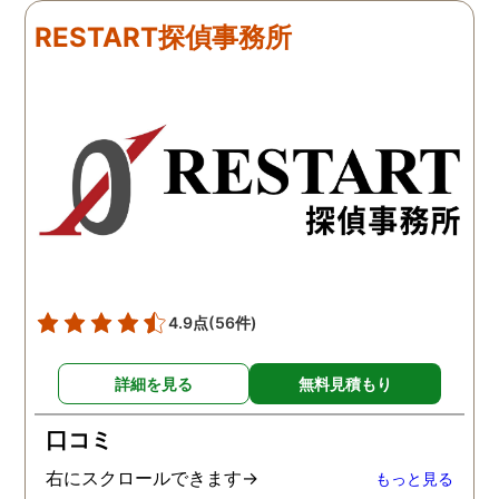
ました。うれしくてお互い
にも関わらず、相談員の
RESTART探偵事務所
に涙の再会でした。 対応し
は嫌な顔一つせず私の話
て下さった方も丁寧で、安
聞いてくれました。それ
心して相談出来ました。 児
ら本題の調査に関しての
玉総合情報事務所さんに依
になり、費用に関しても
頼させていただき本当に良
明な点が全くないほどし
かったです。
かりと説明をしてくれま
た。調査では夫が不倫相
の自宅に頻繁に訪れる様
が明らかにされ、客観的
見ても不倫を疑いようの
い証拠も集めてくれまし
4.9点
(56件)
た。その間に姉は弁護士
務所に関しても調べてく
詳細を見る
無料見積もり
ていて、周りの人たちの
かげで夫と離婚ができそ
口コミ
です。
右にスクロールできます→
もっと見る