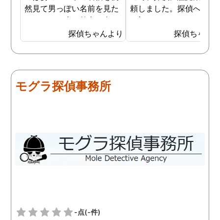
然見て男っぽい名前を見た
頼しました。探偵への依
からです。少し外出が多く
は初めてではないので無
なり帰りも遅くなっていて
相談まではスムーズに進
探偵ちゃんより
探偵ちゃん
外で男と密会しているので
ました。しかし追加調査
はないかと思い始めまし
調査を失敗した時対処な
た。 探偵には妻が外でどん
の説明が不十分で、安心
な男と会っているのかを調
て依頼はできませんでし
モグラ探偵事務所
べてもらいました。１週間
た。面倒でしたが仕方な
ほど経ち、妻の帰りが遅く
2社目に無料相談で伺う
なったことがあり、探偵か
と、こちらは十分信頼で
らもその日の妻の行動がわ
る探偵社でした。探偵社
かったと連絡がありまし
中にもあくどい業者がい
た。自分よりも10歳以上年
らしいので、依頼の際は
下の20代の男性と会い、し
くつか話を聞きに行った
かも車の中でキスをしてい
が良いと思います。
る写真を証拠として見るこ
とになりました。 結局弁護
士に依頼し、その証拠が元
-点
(-件)