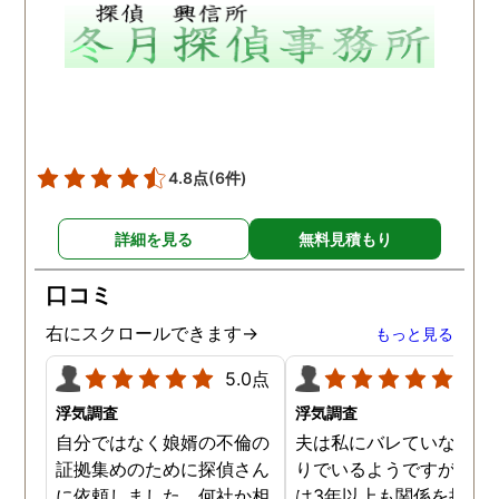
リはしませんでした。
談も結果報告も淡々とし
おり、不満はありません
した。
4.8点
(6件)
詳細を見る
無料見積もり
口コミ
右にスクロールできます→
もっと見る
5.0点
5.0
浮気調査
浮気調査
自分ではなく娘婿の不倫の
夫は私にバレていないつ
証拠集めのために探偵さん
りでいるようですが、夫
に依頼しました。何社か相
は3年以上も関係を持ち