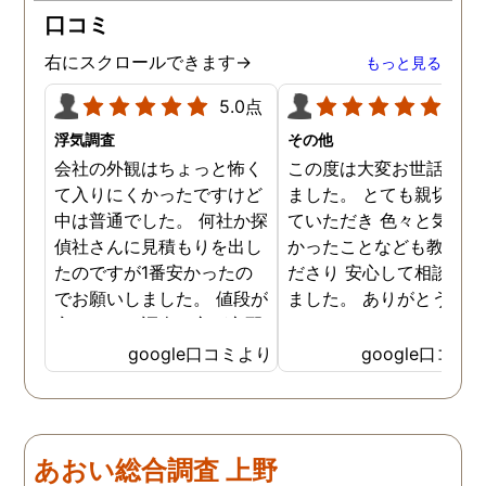
ドバイスを頂き繋いで下さ
口コミ
った事、本当に感謝してい
ます。
右にスクロールできます→
もっと見る
5.0点
5.0
浮気調査
その他
会社の外観はちょっと怖く
この度は大変お世話にな
て入りにくかったですけど
ました。 とても親切に接
中は普通でした。 何社か探
ていただき 色々と気付か
偵社さんに見積もりを出し
かったことなども教えて
たのですが1番安かったの
ださり 安心して相談がで
でお願いしました。 値段が
ました。 ありがとうござ
安いので、調査の方が心配
ました。
でしたがしっかり浮気の証
google口コミより
google口コミ
拠を押さえて頂けました。
ありがとう御座いました。
前に進めます。 もう2度と
探偵に頼む事のない人生を
あおい総合調査 上野
歩みますね(笑)