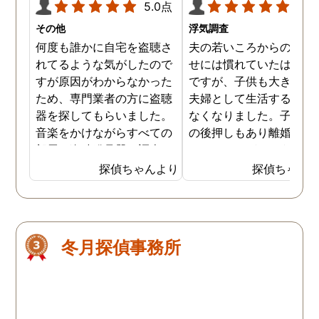
5.0点
5.0
その他
浮気調査
何度も誰かに自宅を盗聴さ
夫の若いころからの浮気
れてるような気がしたので
せには慣れていたはずな
すが原因がわからなかった
ですが、子供も大きくな
ため、専門業者の方に盗聴
夫婦として生活する自身
器を探してもらいました。
なくなりました。子供た
音楽をかけながらすべての
の後押しもあり離婚を決
部屋を盗聴発見器で調査し
したのですが、どうせな
ていただいたのですが、何
有利な条件でと思い、浮
探偵ちゃんより
探偵ちゃん
も見つかりませんでした。
の証拠写真集めを依頼し
家の中には何も仕掛けられ
した。電話連絡し、喫茶
てないとわかったことは安
で打ち合わせをしました
心したのですが、盗聴され
目的を話すと「一番多い
冬月探偵事務所
てるような気がしていたの
頼であり、任せて下さい
は私の勘違いだったという
とのこと。5日後に連絡
ことになるので、何故なの
あり、裁判用の写真を頂
かわからないままでスッキ
ことができました。初回