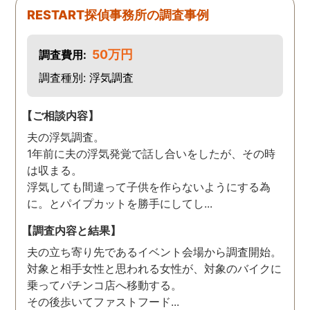
す。また分からない事があ
RESTART探偵事務所の調査事例
りましたらご連絡するかも
しれませんが、よろしくお
50万円
調査費用:
願いします。 この度はあり
がとうございました！！
調査種別: 浮気調査
【ご相談内容】
夫の浮気調査。
1年前に夫の浮気発覚で話し合いをしたが、その時
は収まる。
浮気しても間違って子供を作らないようにする為
に。とパイプカットを勝手にしてし...
【調査内容と結果】
夫の立ち寄り先であるイベント会場から調査開始。
対象と相手女性と思われる女性が、対象のバイクに
乗ってパチンコ店へ移動する。
その後歩いてファストフード...