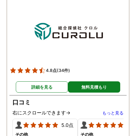
力していただき大変感謝し
不倫を客観的に証明する
ています。
ともできる状態になって
ます。もちろん私の目的
夫との離婚で、亭主関白
夫を黙らせるには最も有
的な方法だと信じていま
す。
4.8点
(34件)
詳細を見る
無料見積もり
口コミ
右にスクロールできます→
もっと見る
5.0点
5.0
その他
その他