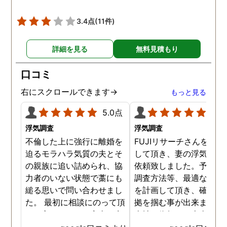
3.4点
(11件)
詳細を見る
無料見積もり
口コミ
右にスクロールできます→
もっと見る
5.0点
5.0
浮気調査
浮気調査
不倫した上に強行に離婚を
FUJIリサーチさんをご紹
迫るモラハラ気質の夫とそ
して頂き、妻の浮気調査
の親族に追い詰められ、協
依頼致しました。予算か
力者のいない状態で藁にも
調査方法等、最適なやり
縋る思いで問い合わせまし
を計画して頂き、確実な
た。 最初に相談にのって頂
拠を掴む事が出来ました
いた方も、とても率直に意
当社に依頼して本当に良
見を言っていただき、また
ったと実感しております