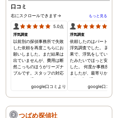
口コミ
右にスクロールできます→
もっと見る
5.0点
5.0
浮気調査
浮気調査
以前別の探偵事務所で失敗
依頼したのはパートナー
した依頼を再度こちらにお
浮気調査でした。 調査の
願いしました。まだ結果は
果で、浮気をしていなか
出ていませんが、費用は断
たみたいでほっと安心し
然こっちのほうがリーズナ
した。 何度か事務所に行
ブルです。スタッフの対応
ましたが、最寄りから徒
なんかも温かみを感じま
3分程度で通いやすかっ
す。はじめからこちらにす
です。
google口コミより
google口コミ
ればよかったです😢 …
つばめ探偵社