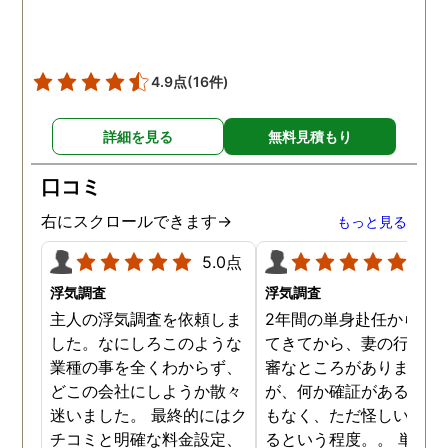
4.9点
(16件)
詳細を見る
無料見積もり
口コミ
右にスクロールできます→
もっと見る
5.0点
5.0
浮気調査
浮気調査
主人の浮気調査を依頼しま
2年間の単身赴任から帰
した。なにしろこのような
てきてから、妻の行動に
業種の事を全くわからず、
審なところがありました
どこの会社にしようか散々
が、何か確証があるわけ
迷いました。 最終的にはク
もなく、ただ怪しい気が
チコミと明確な料金設定、
るという程度。。 単身赴