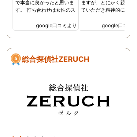
で本当に良かったと思いま
ますが、とにかく親身に
す。 打ち合わせは女性のス
ていただき精神的にも支
タッフさんが親身に話を聞
ていただきました。 調査
いていただき 実際の調査中
はその都度状況を報告し
google口コミより
google口コミ
も、細かい報告・対応はも
いただき、中途半端な調
ちろん 自分のメンタルが弱
にならない様にされてい
くなった時も支えていただ
プロ意識みたいなものを
きました。 家族友人にもい
く感じました。 また調査
総合探偵社ZERUCH
いづらい辛い気持ちを受け
果を受けてからの今後の
止めて頂いたのが 本当に心
ドバイスや助言も助かり
の支えになりました。 金額
した。作成していただい
も最初の打ち合わせで詳し
完璧な報告書で訴訟に臨
く説明頂いたので、 自分の
ました。 今は幸せです。
中で予想が立てやすかった
ちらへお願いして本当に
です。 自分は離婚という道
かった。
を選びましたが、それぞれ
の選択があると思います。
どんな結果を選んだとして
も一緒に考えてもらえると