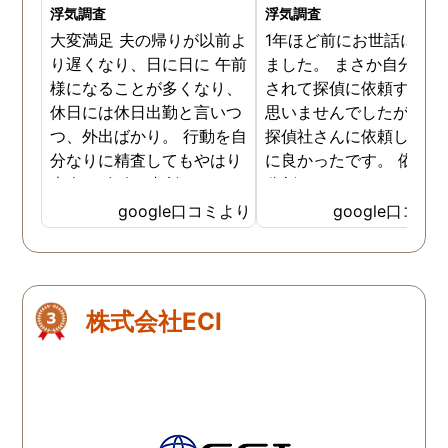
浮気調査
浮気調査
大変満足 夫の帰りが以前よ
1年ほど前にお世話にな
り遅くなり、日に日に 午前
ました。 まさか自分が不
様になることが多くなり、
されて探偵に依頼すると
休日には休日出勤と言いつ
思いませんでしたが つば
つ、外出ばかり。 行動を自
探偵社さんに依頼して本
分なりに精査してもやはり
に良かったです。 依頼料
素人。 友人に相談すると、
分割にして頂いたり、び
やはりきちんとした 情報が
くりするような確実な不
google口コミより
google口コミ
大切だと言われこちらの探
証拠を掴んでいただきま
偵社さんに依頼しました。
た。何よりも探偵さんた
女と一緒にいる写真、動
の誠意と人柄の良さを感
画、幾ページにも 渡る資
ました。あのとき依頼し
株式会社ECI
料、やはりこちらの探偵社
本当に良かった、辛い時
様に依頼してよかったで
に寄り添ってくれたこと
す。 社長様は相談に出向い
れません。いまは娘と２
た際には真摯に話も聞いて
で平和に暮らしておりま
下さり救われました。 離婚
す。前に進んでいます、
調停に強い弁護士さんもご
りがとうございました。