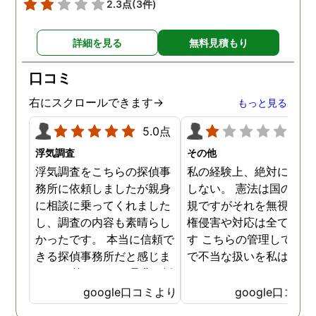
2.3点
(3件)
いう安心感が あり、次に進
む力を与えてくれたと思い
詳細を見る
無料見積もり
ます。 本当にありがとうご
ざいました。
口コミ
右にスクロールできます→
もっと見る
5.0点
1.0
浮気調査
その他
浮気調査をこちらの探偵事
私の経験上、絶対にお勧
務所に依頼しましたが親身
しない。 憲法は国の最高
に相談に乗ってくれました
規ですがそれを無視した
し、調査の内容も素晴らし
権侵害や対応は全て違法
かったです。 本当に信頼で
す こちらの管理している
きる探偵事務所だと感じま
で不当な扱いを私は受け
した。 皆さんにも是非お勧
した
めしたいと思います。
google口コミより
google口コミ