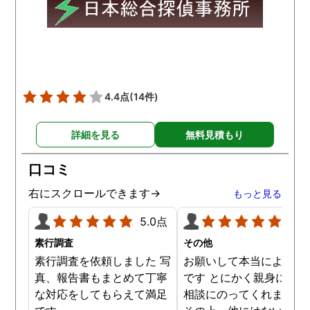
願いの時に人員を手配して
頂き、ホテルからの証拠を
撮って頂いたのは、ありが
たかったです。 調査が終わ
った後も、Lineや電話で今
後の事についてアドバイス
4.4点
(14件)
を頂いて、とても信頼出来
る探偵事務所さんだと、あ
詳細を見る
無料見積もり
らためて思いました。 事務
所の皆様にお世話になった
口コミ
ので、クチコミの方書かせ
ていただきます。ありがと
右にスクロールできます→
もっと見る
うございました。
5.0点
5.0
素行調査
その他
素行調査を依頼しました 写
お願いして本当によかっ
真、報告書もまとめて丁寧
です とにかく親身になっ
な対応をしてもらえて満足
相談にのってくれました