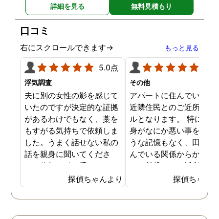
詳細を見る
無料見積もり
らもスタッフみなさまお身
わからない中で、金額は
体に気をつけて、1人でも
見素人目には少し高く感
口コミ
多くの方の力になってくだ
ましたが、まめな調査報
さい！ 本当にありがとうご
やメンタルケア、そして
右にスクロールできます→
もっと見る
ざいました。
際の調査内容などを考え
5.0点
5.0
と非常におすすめです。 
貞の証拠をつかむことが
浮気調査
その他
ールではなく、親権をと
夫に別の女性の影を感じて
アパートに住んでいた際
ことがゴールという中で
いたのですが決定的な証拠
近隣住民とのご近所トラ
弁護士さんとも連携して
があるわけでもなく、藁を
ルとなります。 特に自分
様々なアドバイスをいた
もすがる気持ちで依頼しま
身がなにか悪い事をした
き、無事親権を獲得する
した。うまく話せない私の
うな記憶もなく、田舎に
とができました。 本当に
話を親身に聞いてくださ
んでいる関係からかアパ
りがとうございました！
り、依頼を引き受けてくだ
トの賃貸でもご近所さん
かげさまで子どもと３人
さりました。依頼期間中、
のあいさつ程度のやり取
探偵ちゃんより
探偵ちゃん
良く暮らせてます！！ も
定期的に報告をくださるの
は会う度にありました。 
当時の私と同じように思
で心強かったです。また証
る日を境に、家の前にゴ
悩んでいる方がいらっし
拠をきちんと掴んでくださ
が捨ててある事が増え、