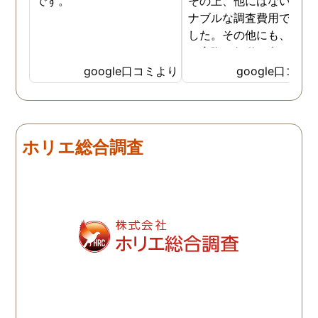
です。
その上、他にはないリー
ナブルな調査費用で済み
した。その他にも、相談
ら実際に行動に出て頂い
のが、スゴく早く問題を
google口コミより
google口コミ
決していただき、大変助
りました。 次回も是非お
いしようと思いました。
しろ最初の相談の段階が
ホリエ総合調査
本当に無料なのが、よか
たです。