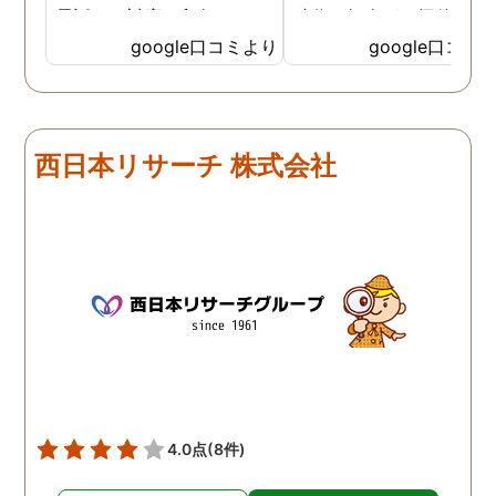
電話での対応、印象でこち
時代の知人が、探偵に依
らに決めました。 最初から
して証拠をつかんで離婚
google口コミより
google口コミ
私の話をしっかりと聞いて
たという話を思い出し、
くださり、穏やかで優しく
色々なホームページを見
話をしてくださいました。
ものの、一か八かの賭け
調査開始からとても細かく
大きな金額を費やすこと
西日本リサーチ 株式会社
報告をいただき、全信頼を
どこにお願いしたらいい
おける会社だと思います。
と非常に悩んでいました
最終的な報告も多くの写
そういった中で目につい
真、ひじょうに見やすい報
のが鹿児島調査サービス
告書で満足のいくもので
んでした。 とりあえずお
す。 金額は安いものではあ
だけしてみたいと思い、
りませんが、他社とさほど
話をかけると、直接お会
変わらず、むしろ総合的に
することとなりました。 
良心的な値段だと思いま
安な中でしたが、丁寧に
す。 精神的にかなり参って
話を聞いてくださり、お
いたのですが、心身ともに
いすることを決めました
4.0点
(8件)
救われました。 クチコミが
正直なところ相場がどれ
遅くなりましたが、これか
らいかというところも全