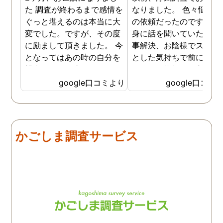
た 調査が終わるまで感情を
なりました。 色々悩んだ
ぐっと堪えるのは本当に大
の依頼だったのですが、
変でした。ですが、その度
身に話を聞いていただき
に励まして頂きました。 今
事解決、お陰様でスッキ
となってはあの時の自分を
とした気持ちで前に進め
親身になって止めてくださ
います。依頼して良かっ
ったおかげでここまでの証
です、ありがとうござい
google口コミより
google口コミ
拠が撮れたのだと感謝して
した。
います。 これからもお身体
にお気をつけて自分のよう
に苦しんでいる方々の為に
かごしま調査サービス
がんばってください👍！ …