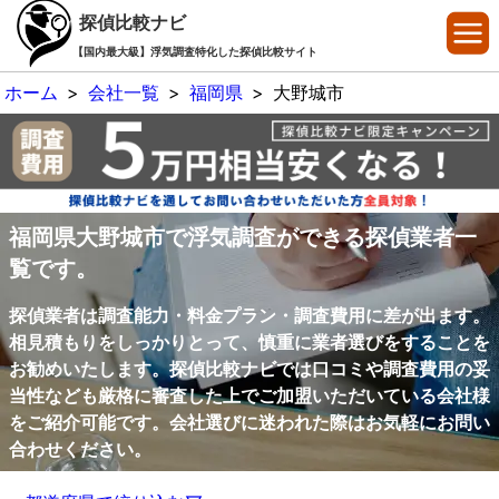
探偵比較ナビ
【国内最大級】浮気調査特化した探偵比較サイト
ホーム
>
会社一覧
>
福岡県
>
大野城市
福岡県大野城市で浮気調査ができる探偵業者一
覧です。
探偵業者は調査能力・料金プラン・調査費用に差が出ます。
相見積もりをしっかりとって、慎重に業者選びをすることを
お勧めいたします。探偵比較ナビでは口コミや調査費用の妥
当性なども厳格に審査した上でご加盟いただいている会社様
をご紹介可能です。会社選びに迷われた際はお気軽にお問い
合わせください。