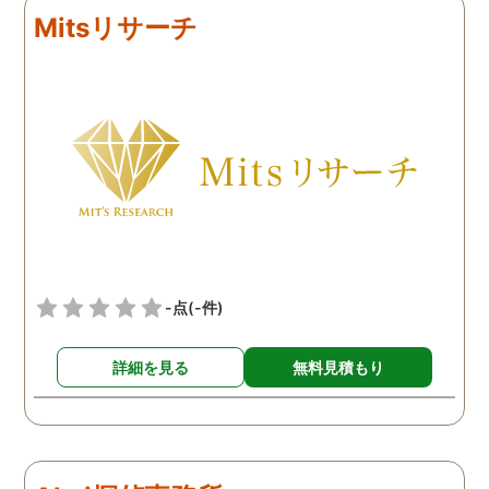
れば、まずは相談だけで
り報告書を頂けたので前に
ちろんゴミ出し場に出す
Mitsリサーチ
してみられたらいかがか
向かって進めそうです。
うな大きなものがそのま
と思います。
置いてあるといったわけ
はなく、小さなゴミが家
前に時たま置いてある日
続いておりました。最初
風で飛んできたのかと思
い、気にせずいましたが
頻繁にゴミが置いてある
うになったので気になり
監視カメラを依頼し設置
ております。まさかとは
-点
(-件)
いましたが、その監視カ
ラに写っていたのは近隣
詳細を見る
無料見積もり
民の方で、あいさつ程度
する関係の人でした。明
かに家の前を通るときに
りげなくゴミを捨ててお
り、まさに決定的瞬間を