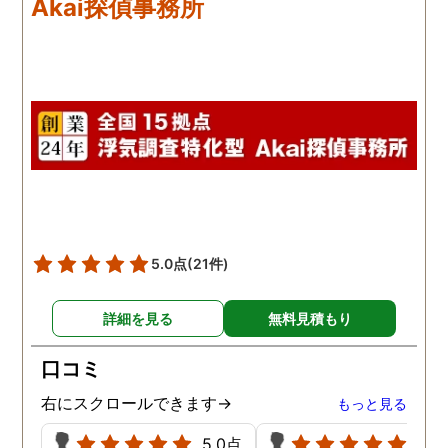
Akai探偵事務所
撃しております。その件
本人に正直に伝え、なん
か解決しておりますが、
局ごみを捨てていた住民
方が先に退居しました。
5.0点
(21件)
詳細を見る
無料見積もり
口コミ
右にスクロールできます→
もっと見る
5.0点
5.0