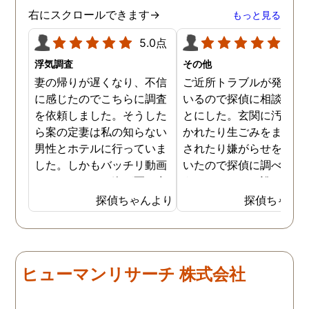
右にスクロールできます→
もっと見る
5.0点
5.0
浮気調査
その他
妻の帰りが遅くなり、不信
ご近所トラブルが発生し
に感じたのでこちらに調査
いるので探偵に相談する
を依頼しました。そうした
とにした。玄関に汚物を
ら案の定妻は私の知らない
かれたり生ごみをまき散
男性とホテルに行っていま
されたり嫌がらせを受け
した。しかもバッチリ動画
いたので探偵に調べても
でキスしている姿が写し出
うことにした。誰がやっ
されていました。本当にシ
いるのか何が原因なのか
探偵ちゃんより
探偵ちゃん
ョックでしたが、これでス
べてもらうと隣の奥さん
ッキリしました。裁判では
った。痴呆症が進み被害
探偵が紹介してくれた弁護
想が強くなっていたよう
士と一緒に戦っていこうと
だ。普段は普通なのに夜
ヒューマンリサーチ 株式会社
思います。探偵に支払った
なるとおかしくなってそ
費用も思ったよりリーズナ
ような行動を起こしてい