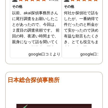
その他
その他
以前、akai探偵事務所さん
何社か探偵社で話を聞き
に尾行調査をお願いしたこ
したが、一番納得できる
とがあったので、今回は、
件だったのと料金が比較
２度目の調査依頼です。 前
て安かったので決めまし
回の時、夜遅い時間まで、
有益な助言もたくさん頂
親身になって話を聞いてく
き、とても役立ちました
れたのと、報告書の写真
大切な人が困っていたら
が、場所が悪かったのに、
番に紹介したいと思える
google口コミより
google口コミ
とても鮮明に写っていたの
偵事務所です
で、再度、調査をお願いさ
せて頂きました。 ある程
度、自分でも行動パターン
日本総合探偵事務所
の把握をしていましたが、
現場で動いて頂いている探
偵さんの働きぶりが良く
て、解決に至るまでスムー
ズでした。 とくに、急なお