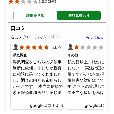
2.3点
(3件)
いう安心感が あり、次に進
む力を与えてくれたと思い
詳細を見る
無料見積もり
ます。 本当にありがとうご
ざいました。
口コミ
右にスクロールできます→
もっと見る
5.0点
1.0
浮気調査
その他
浮気調査をこちらの探偵事
私の経験上、絶対にお勧
務所に依頼しましたが親身
しない。 憲法は国の最高
に相談に乗ってくれました
規ですがそれを無視した
し、調査の内容も素晴らし
権侵害や対応は全て違法
かったです。 本当に信頼で
す こちらの管理している
きる探偵事務所だと感じま
で不当な扱いを私は受け
した。 皆さんにも是非お勧
した
めしたいと思います。
google口コミより
google口コミ