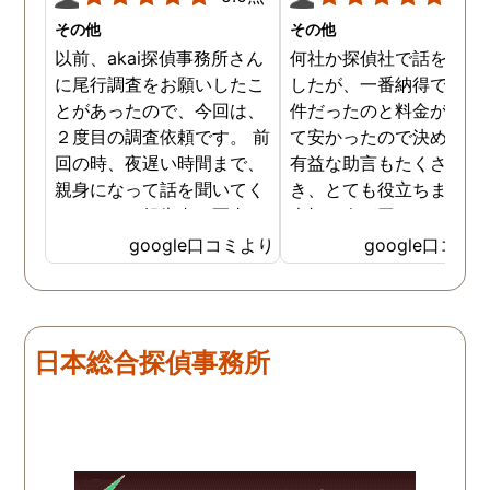
その他
その他
以前、akai探偵事務所さん
何社か探偵社で話を聞き
に尾行調査をお願いしたこ
したが、一番納得できる
とがあったので、今回は、
件だったのと料金が比較
２度目の調査依頼です。 前
て安かったので決めまし
回の時、夜遅い時間まで、
有益な助言もたくさん頂
親身になって話を聞いてく
き、とても役立ちました
れたのと、報告書の写真
大切な人が困っていたら
が、場所が悪かったのに、
番に紹介したいと思える
google口コミより
google口コミ
とても鮮明に写っていたの
偵事務所です
で、再度、調査をお願いさ
せて頂きました。 ある程
度、自分でも行動パターン
日本総合探偵事務所
の把握をしていましたが、
現場で動いて頂いている探
偵さんの働きぶりが良く
て、解決に至るまでスムー
ズでした。 とくに、急なお