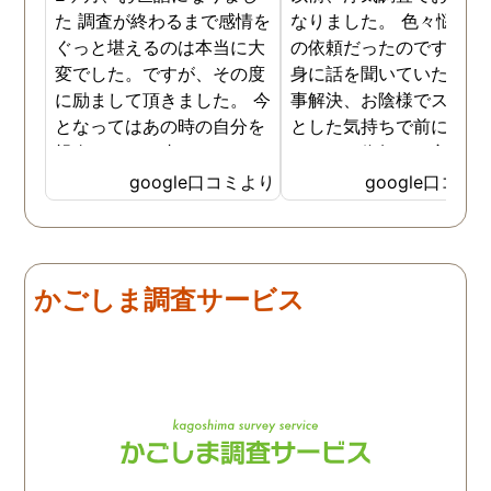
た 調査が終わるまで感情を
なりました。 色々悩んだ
ぐっと堪えるのは本当に大
の依頼だったのですが、
変でした。ですが、その度
身に話を聞いていただき
に励まして頂きました。 今
事解決、お陰様でスッキ
となってはあの時の自分を
とした気持ちで前に進め
親身になって止めてくださ
います。依頼して良かっ
ったおかげでここまでの証
です、ありがとうござい
google口コミより
google口コミ
拠が撮れたのだと感謝して
した。
います。 これからもお身体
にお気をつけて自分のよう
に苦しんでいる方々の為に
かごしま調査サービス
がんばってください👍！ …