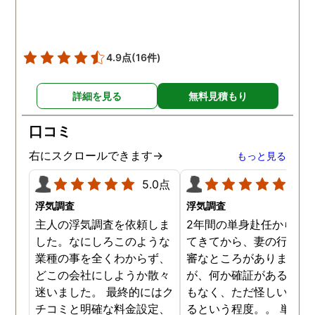
4.9点
(16件)
詳細を見る
無料見積もり
口コミ
右にスクロールできます→
もっと見る
5.0点
5.0
浮気調査
浮気調査
主人の浮気調査を依頼しま
2年間の単身赴任から帰
した。なにしろこのような
てきてから、妻の行動に
業種の事を全くわからず、
審なところがありました
どこの会社にしようか散々
が、何か確証があるわけ
迷いました。 最終的にはク
もなく、ただ怪しい気が
チコミと明確な料金設定、
るという程度。。 単身赴