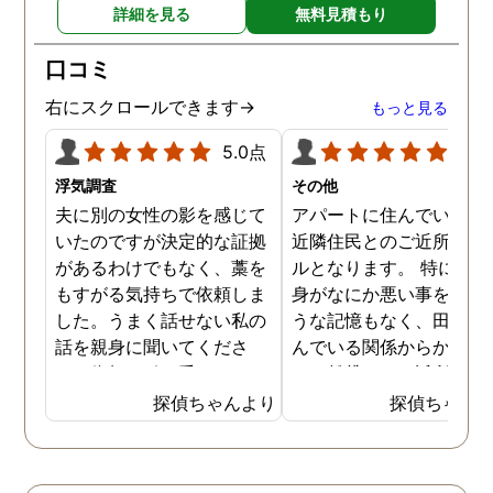
詳細を見る
無料見積もり
らもスタッフみなさまお身
わからない中で、金額は
体に気をつけて、1人でも
見素人目には少し高く感
口コミ
多くの方の力になってくだ
ましたが、まめな調査報
さい！ 本当にありがとうご
やメンタルケア、そして
右にスクロールできます→
もっと見る
ざいました。
際の調査内容などを考え
5.0点
5.0
と非常におすすめです。 
貞の証拠をつかむことが
浮気調査
その他
ールではなく、親権をと
夫に別の女性の影を感じて
アパートに住んでいた際
ことがゴールという中で
いたのですが決定的な証拠
近隣住民とのご近所トラ
弁護士さんとも連携して
があるわけでもなく、藁を
ルとなります。 特に自分
様々なアドバイスをいた
もすがる気持ちで依頼しま
身がなにか悪い事をした
き、無事親権を獲得する
した。うまく話せない私の
うな記憶もなく、田舎に
とができました。 本当に
話を親身に聞いてくださ
んでいる関係からかアパ
りがとうございました！
り、依頼を引き受けてくだ
トの賃貸でもご近所さん
かげさまで子どもと３人
さりました。依頼期間中、
のあいさつ程度のやり取
探偵ちゃんより
探偵ちゃん
良く暮らせてます！！ も
定期的に報告をくださるの
は会う度にありました。 
当時の私と同じように思
で心強かったです。また証
る日を境に、家の前にゴ
悩んでいる方がいらっし
拠をきちんと掴んでくださ
が捨ててある事が増え、