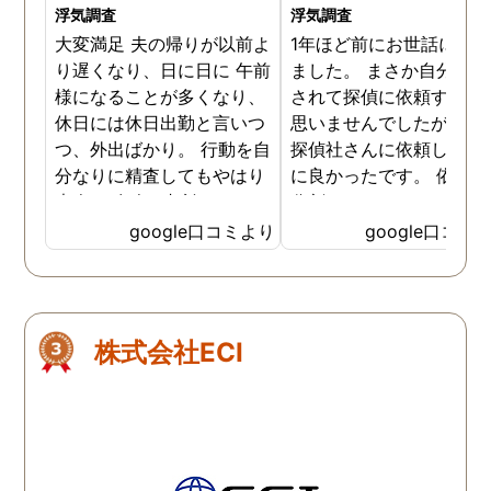
浮気調査
浮気調査
大変満足 夫の帰りが以前よ
1年ほど前にお世話にな
り遅くなり、日に日に 午前
ました。 まさか自分が不
様になることが多くなり、
されて探偵に依頼すると
休日には休日出勤と言いつ
思いませんでしたが つば
つ、外出ばかり。 行動を自
探偵社さんに依頼して本
分なりに精査してもやはり
に良かったです。 依頼料
素人。 友人に相談すると、
分割にして頂いたり、び
やはりきちんとした 情報が
くりするような確実な不
google口コミより
google口コミ
大切だと言われこちらの探
証拠を掴んでいただきま
偵社さんに依頼しました。
た。何よりも探偵さんた
女と一緒にいる写真、動
の誠意と人柄の良さを感
画、幾ページにも 渡る資
ました。あのとき依頼し
株式会社ECI
料、やはりこちらの探偵社
本当に良かった、辛い時
様に依頼してよかったで
に寄り添ってくれたこと
す。 社長様は相談に出向い
れません。いまは娘と２
た際には真摯に話も聞いて
で平和に暮らしておりま
下さり救われました。 離婚
す。前に進んでいます、
調停に強い弁護士さんもご
りがとうございました。