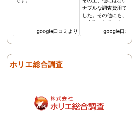
です。
その上、他にはないリー
ナブルな調査費用で済み
した。その他にも、相談
ら実際に行動に出て頂い
のが、スゴく早く問題を
google口コミより
google口コミ
決していただき、大変助
りました。 次回も是非お
いしようと思いました。
しろ最初の相談の段階が
ホリエ総合調査
本当に無料なのが、よか
たです。