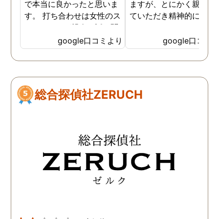
で本当に良かったと思いま
ますが、とにかく親身に
す。 打ち合わせは女性のス
ていただき精神的にも支
タッフさんが親身に話を聞
ていただきました。 調査
いていただき 実際の調査中
はその都度状況を報告し
google口コミより
google口コミ
も、細かい報告・対応はも
いただき、中途半端な調
ちろん 自分のメンタルが弱
にならない様にされてい
くなった時も支えていただ
プロ意識みたいなものを
きました。 家族友人にもい
く感じました。 また調査
総合探偵社ZERUCH
いづらい辛い気持ちを受け
果を受けてからの今後の
止めて頂いたのが 本当に心
ドバイスや助言も助かり
の支えになりました。 金額
した。作成していただい
も最初の打ち合わせで詳し
完璧な報告書で訴訟に臨
く説明頂いたので、 自分の
ました。 今は幸せです。
中で予想が立てやすかった
ちらへお願いして本当に
です。 自分は離婚という道
かった。
を選びましたが、それぞれ
の選択があると思います。
どんな結果を選んだとして
も一緒に考えてもらえると