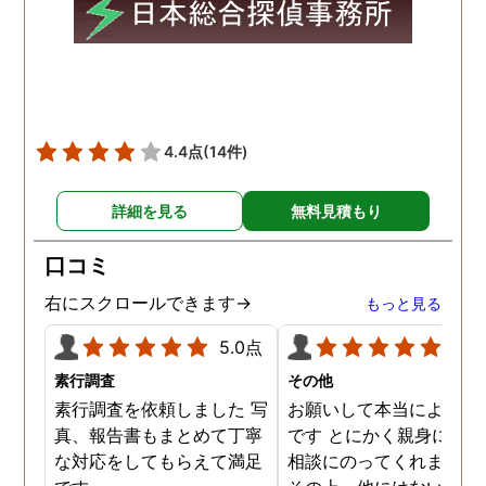
願いの時に人員を手配して
頂き、ホテルからの証拠を
撮って頂いたのは、ありが
たかったです。 調査が終わ
った後も、Lineや電話で今
後の事についてアドバイス
4.4点
(14件)
を頂いて、とても信頼出来
る探偵事務所さんだと、あ
詳細を見る
無料見積もり
らためて思いました。 事務
所の皆様にお世話になった
口コミ
ので、クチコミの方書かせ
ていただきます。ありがと
右にスクロールできます→
もっと見る
うございました。
5.0点
5.0
素行調査
その他
素行調査を依頼しました 写
お願いして本当によかっ
真、報告書もまとめて丁寧
です とにかく親身になっ
な対応をしてもらえて満足
相談にのってくれました