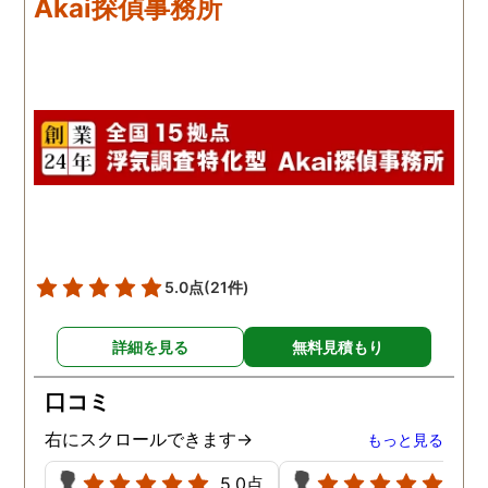
Akai探偵事務所
撃しております。その件
本人に正直に伝え、なん
か解決しておりますが、
局ごみを捨てていた住民
方が先に退居しました。
5.0点
(21件)
詳細を見る
無料見積もり
口コミ
右にスクロールできます→
もっと見る
5.0点
5.0