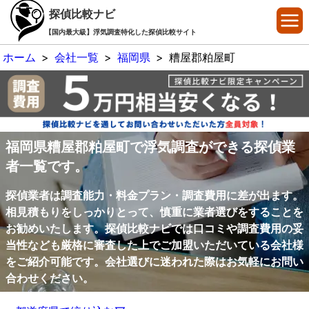
探偵比較ナビ
【国内最大級】浮気調査特化した探偵比較サイト
ホーム
>
会社一覧
>
福岡県
>
糟屋郡粕屋町
福岡県糟屋郡粕屋町で浮気調査ができる探偵業
者一覧です。
探偵業者は調査能力・料金プラン・調査費用に差が出ます。
相見積もりをしっかりとって、慎重に業者選びをすることを
お勧めいたします。探偵比較ナビでは口コミや調査費用の妥
当性なども厳格に審査した上でご加盟いただいている会社様
をご紹介可能です。会社選びに迷われた際はお気軽にお問い
合わせください。