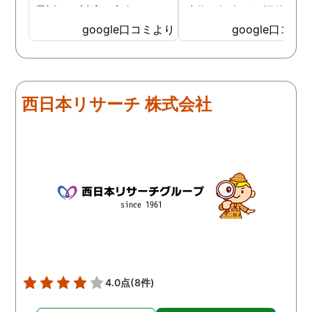
電話での対応、印象でこち
時代の知人が、探偵に依
らに決めました。 最初から
して証拠をつかんで離婚
google口コミより
google口コミ
私の話をしっかりと聞いて
たという話を思い出し、
くださり、穏やかで優しく
色々なホームページを見
話をしてくださいました。
ものの、一か八かの賭け
調査開始からとても細かく
大きな金額を費やすこと
西日本リサーチ 株式会社
報告をいただき、全信頼を
どこにお願いしたらいい
おける会社だと思います。
と非常に悩んでいました
最終的な報告も多くの写
そういった中で目につい
真、ひじょうに見やすい報
のが鹿児島調査サービス
告書で満足のいくもので
んでした。 とりあえずお
す。 金額は安いものではあ
だけしてみたいと思い、
りませんが、他社とさほど
話をかけると、直接お会
変わらず、むしろ総合的に
することとなりました。 
良心的な値段だと思いま
安な中でしたが、丁寧に
す。 精神的にかなり参って
話を聞いてくださり、お
いたのですが、心身ともに
いすることを決めました
4.0点
(8件)
救われました。 クチコミが
正直なところ相場がどれ
遅くなりましたが、これか
らいかというところも全