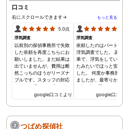
口コミ
右にスクロールできます→
もっと見る
5.0点
5.0
浮気調査
浮気調査
以前別の探偵事務所で失敗
依頼したのはパートナー
した依頼を再度こちらにお
浮気調査でした。 調査の
願いしました。まだ結果は
果で、浮気をしていなか
出ていませんが、費用は断
たみたいでほっと安心し
然こっちのほうがリーズナ
した。 何度か事務所に行
ブルです。スタッフの対応
ましたが、最寄りから徒
なんかも温かみを感じま
3分程度で通いやすかっ
す。はじめからこちらにす
です。
google口コミより
google口コミ
ればよかったです😢 …
つばめ探偵社