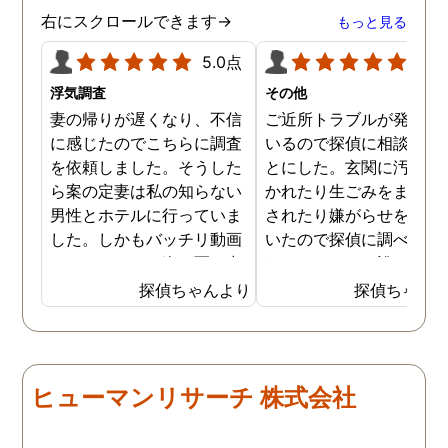
右にスクロールできます→
もっと見る
5.0点
5.0
浮気調査
その他
妻の帰りが遅くなり、不信
ご近所トラブルが発生し
に感じたのでこちらに調査
いるので探偵に相談する
を依頼しました。そうした
とにした。玄関に汚物を
ら案の定妻は私の知らない
かれたり生ごみをまき散
男性とホテルに行っていま
されたり嫌がらせを受け
した。しかもバッチリ動画
いたので探偵に調べても
でキスしている姿が写し出
うことにした。誰がやっ
されていました。本当にシ
いるのか何が原因なのか
探偵ちゃんより
探偵ちゃん
ョックでしたが、これでス
べてもらうと隣の奥さん
ッキリしました。裁判では
った。痴呆症が進み被害
探偵が紹介してくれた弁護
想が強くなっていたよう
士と一緒に戦っていこうと
だ。普段は普通なのに夜
ヒューマンリサーチ 株式会社
思います。探偵に支払った
なるとおかしくなってそ
費用も思ったよりリーズナ
ような行動を起こしてい