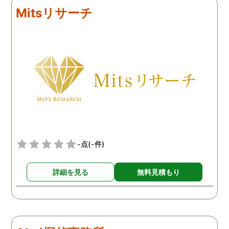
れば、まずは相談だけで
り報告書を頂けたので前に
ちろんゴミ出し場に出す
Mitsリサーチ
してみられたらいかがか
向かって進めそうです。
うな大きなものがそのま
と思います。
置いてあるといったわけ
はなく、小さなゴミが家
前に時たま置いてある日
続いておりました。最初
風で飛んできたのかと思
い、気にせずいましたが
頻繁にゴミが置いてある
うになったので気になり
監視カメラを依頼し設置
ております。まさかとは
-点
(-件)
いましたが、その監視カ
ラに写っていたのは近隣
詳細を見る
無料見積もり
民の方で、あいさつ程度
する関係の人でした。明
かに家の前を通るときに
りげなくゴミを捨ててお
り、まさに決定的瞬間を