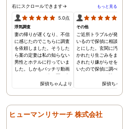
右にスクロールできます→
もっと見る
5.0点
5.0
浮気調査
その他
妻の帰りが遅くなり、不信
ご近所トラブルが発生し
に感じたのでこちらに調査
いるので探偵に相談する
を依頼しました。そうした
とにした。玄関に汚物を
ら案の定妻は私の知らない
かれたり生ごみをまき散
男性とホテルに行っていま
されたり嫌がらせを受け
した。しかもバッチリ動画
いたので探偵に調べても
でキスしている姿が写し出
うことにした。誰がやっ
されていました。本当にシ
いるのか何が原因なのか
探偵ちゃんより
探偵ちゃん
ョックでしたが、これでス
べてもらうと隣の奥さん
ッキリしました。裁判では
った。痴呆症が進み被害
探偵が紹介してくれた弁護
想が強くなっていたよう
士と一緒に戦っていこうと
だ。普段は普通なのに夜
ヒューマンリサーチ 株式会社
思います。探偵に支払った
なるとおかしくなってそ
費用も思ったよりリーズナ
ような行動を起こしてい