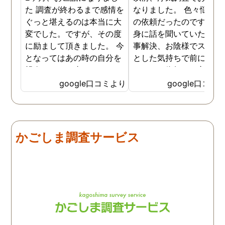
た 調査が終わるまで感情を
なりました。 色々悩んだ
ぐっと堪えるのは本当に大
の依頼だったのですが、
変でした。ですが、その度
身に話を聞いていただき
に励まして頂きました。 今
事解決、お陰様でスッキ
となってはあの時の自分を
とした気持ちで前に進め
親身になって止めてくださ
います。依頼して良かっ
ったおかげでここまでの証
です、ありがとうござい
google口コミより
google口コミ
拠が撮れたのだと感謝して
した。
います。 これからもお身体
にお気をつけて自分のよう
に苦しんでいる方々の為に
かごしま調査サービス
がんばってください👍！ …