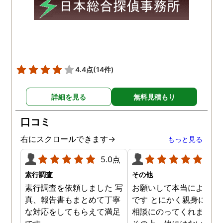
願いの時に人員を手配して
頂き、ホテルからの証拠を
撮って頂いたのは、ありが
たかったです。 調査が終わ
った後も、Lineや電話で今
後の事についてアドバイス
4.4点
(14件)
を頂いて、とても信頼出来
る探偵事務所さんだと、あ
詳細を見る
無料見積もり
らためて思いました。 事務
所の皆様にお世話になった
口コミ
ので、クチコミの方書かせ
ていただきます。ありがと
右にスクロールできます→
もっと見る
うございました。
5.0点
5.0
素行調査
その他
素行調査を依頼しました 写
お願いして本当によかっ
真、報告書もまとめて丁寧
です とにかく親身になっ
な対応をしてもらえて満足
相談にのってくれました