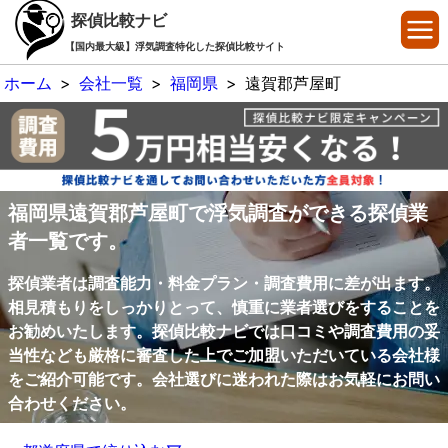
探偵比較ナビ
【国内最大級】浮気調査特化した探偵比較サイト
ホーム
>
会社一覧
>
福岡県
>
遠賀郡芦屋町
福岡県遠賀郡芦屋町で浮気調査ができる探偵業
者一覧です。
探偵業者は調査能力・料金プラン・調査費用に差が出ます。
相見積もりをしっかりとって、慎重に業者選びをすることを
お勧めいたします。探偵比較ナビでは口コミや調査費用の妥
当性なども厳格に審査した上でご加盟いただいている会社様
をご紹介可能です。会社選びに迷われた際はお気軽にお問い
合わせください。