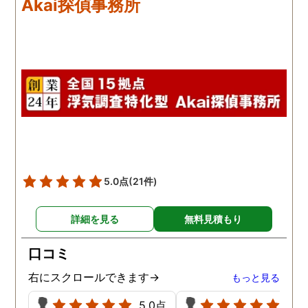
Akai探偵事務所
撃しております。その件
本人に正直に伝え、なん
か解決しておりますが、
局ごみを捨てていた住民
方が先に退居しました。
5.0点
(21件)
詳細を見る
無料見積もり
口コミ
右にスクロールできます→
もっと見る
5.0点
5.0