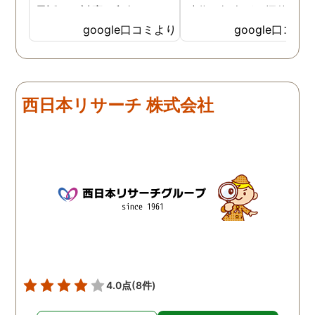
電話での対応、印象でこち
時代の知人が、探偵に依
らに決めました。 最初から
して証拠をつかんで離婚
google口コミより
google口コミ
私の話をしっかりと聞いて
たという話を思い出し、
くださり、穏やかで優しく
色々なホームページを見
話をしてくださいました。
ものの、一か八かの賭け
調査開始からとても細かく
大きな金額を費やすこと
西日本リサーチ 株式会社
報告をいただき、全信頼を
どこにお願いしたらいい
おける会社だと思います。
と非常に悩んでいました
最終的な報告も多くの写
そういった中で目につい
真、ひじょうに見やすい報
のが鹿児島調査サービス
告書で満足のいくもので
んでした。 とりあえずお
す。 金額は安いものではあ
だけしてみたいと思い、
りませんが、他社とさほど
話をかけると、直接お会
変わらず、むしろ総合的に
することとなりました。 
良心的な値段だと思いま
安な中でしたが、丁寧に
す。 精神的にかなり参って
話を聞いてくださり、お
いたのですが、心身ともに
いすることを決めました
4.0点
(8件)
救われました。 クチコミが
正直なところ相場がどれ
遅くなりましたが、これか
らいかというところも全