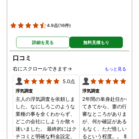
4.9点
(16件)
詳細を見る
無料見積もり
口コミ
右にスクロールできます→
もっと見る
5.0点
5.0
浮気調査
浮気調査
主人の浮気調査を依頼しま
2年間の単身赴任から帰
した。なにしろこのような
てきてから、妻の行動に
業種の事を全くわからず、
審なところがありました
どこの会社にしようか散々
が、何か確証があるわけ
迷いました。 最終的にはク
もなく、ただ怪しい気が
チコミと明確な料金設定、
るという程度。。 単身赴