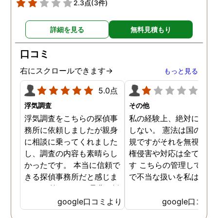
2.3点
(3件)
いう安心感が あり、次に進
む力を与えてくれたと思い
詳細を見る
無料見積もり
ます。 本当にありがとうご
ざいました。
口コミ
右にスクロールできます→
もっと見る
5.0点
1.0
浮気調査
その他
浮気調査をこちらの探偵事
私の経験上、絶対にお勧
務所に依頼しましたが親身
しない。 憲法は国の最高
に相談に乗ってくれました
規ですがそれを無視した
し、調査の内容も素晴らし
権侵害や対応は全て違法
かったです。 本当に信頼で
す こちらの管理している
きる探偵事務所だと感じま
で不当な扱いを私は受け
した。 皆さんにも是非お勧
した
めしたいと思います。
google口コミより
google口コミ