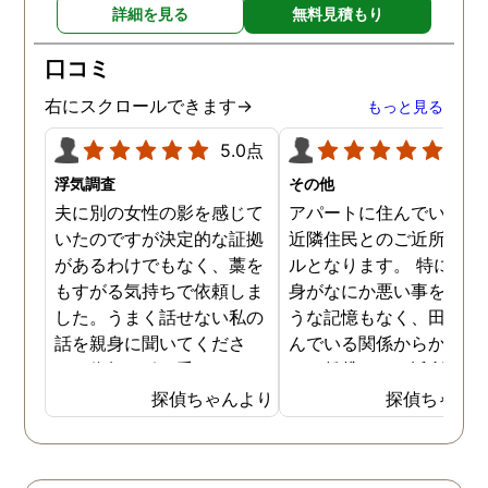
詳細を見る
無料見積もり
らもスタッフみなさまお身
わからない中で、金額は
体に気をつけて、1人でも
見素人目には少し高く感
口コミ
多くの方の力になってくだ
ましたが、まめな調査報
さい！ 本当にありがとうご
やメンタルケア、そして
右にスクロールできます→
もっと見る
ざいました。
際の調査内容などを考え
5.0点
5.0
と非常におすすめです。 
貞の証拠をつかむことが
浮気調査
その他
ールではなく、親権をと
夫に別の女性の影を感じて
アパートに住んでいた際
ことがゴールという中で
いたのですが決定的な証拠
近隣住民とのご近所トラ
弁護士さんとも連携して
があるわけでもなく、藁を
ルとなります。 特に自分
様々なアドバイスをいた
もすがる気持ちで依頼しま
身がなにか悪い事をした
き、無事親権を獲得する
した。うまく話せない私の
うな記憶もなく、田舎に
とができました。 本当に
話を親身に聞いてくださ
んでいる関係からかアパ
りがとうございました！
り、依頼を引き受けてくだ
トの賃貸でもご近所さん
かげさまで子どもと３人
さりました。依頼期間中、
のあいさつ程度のやり取
探偵ちゃんより
探偵ちゃん
良く暮らせてます！！ も
定期的に報告をくださるの
は会う度にありました。 
当時の私と同じように思
で心強かったです。また証
る日を境に、家の前にゴ
悩んでいる方がいらっし
拠をきちんと掴んでくださ
が捨ててある事が増え、