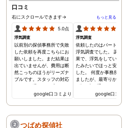
口コミ
右にスクロールできます→
もっと見る
5.0点
5.0
浮気調査
浮気調査
以前別の探偵事務所で失敗
依頼したのはパートナー
した依頼を再度こちらにお
浮気調査でした。 調査の
願いしました。まだ結果は
果で、浮気をしていなか
出ていませんが、費用は断
たみたいでほっと安心し
然こっちのほうがリーズナ
した。 何度か事務所に行
ブルです。スタッフの対応
ましたが、最寄りから徒
なんかも温かみを感じま
3分程度で通いやすかっ
す。はじめからこちらにす
です。
google口コミより
google口コミ
ればよかったです😢 …
つばめ探偵社