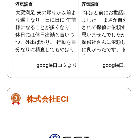
浮気調査
浮気調査
大変満足 夫の帰りが以前よ
1年ほど前にお世話にな
り遅くなり、日に日に 午前
ました。 まさか自分が不
様になることが多くなり、
されて探偵に依頼すると
休日には休日出勤と言いつ
思いませんでしたが つば
つ、外出ばかり。 行動を自
探偵社さんに依頼して本
分なりに精査してもやはり
に良かったです。 依頼料
素人。 友人に相談すると、
分割にして頂いたり、び
やはりきちんとした 情報が
くりするような確実な不
google口コミより
google口コミ
大切だと言われこちらの探
証拠を掴んでいただきま
偵社さんに依頼しました。
た。何よりも探偵さんた
女と一緒にいる写真、動
の誠意と人柄の良さを感
画、幾ページにも 渡る資
ました。あのとき依頼し
株式会社ECI
料、やはりこちらの探偵社
本当に良かった、辛い時
様に依頼してよかったで
に寄り添ってくれたこと
す。 社長様は相談に出向い
れません。いまは娘と２
た際には真摯に話も聞いて
で平和に暮らしておりま
下さり救われました。 離婚
す。前に進んでいます、
調停に強い弁護士さんもご
りがとうございました。