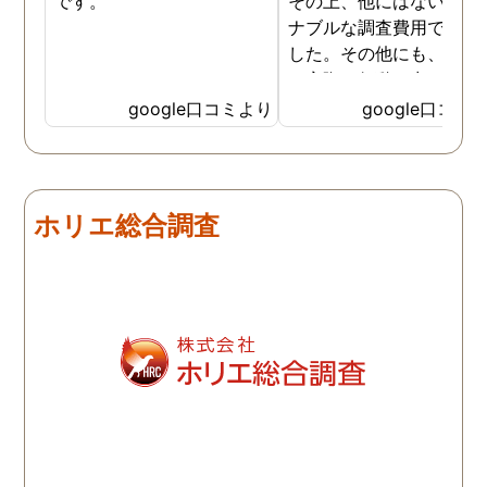
です。
その上、他にはないリー
ナブルな調査費用で済み
した。その他にも、相談
ら実際に行動に出て頂い
のが、スゴく早く問題を
google口コミより
google口コミ
決していただき、大変助
りました。 次回も是非お
いしようと思いました。
しろ最初の相談の段階が
ホリエ総合調査
本当に無料なのが、よか
たです。