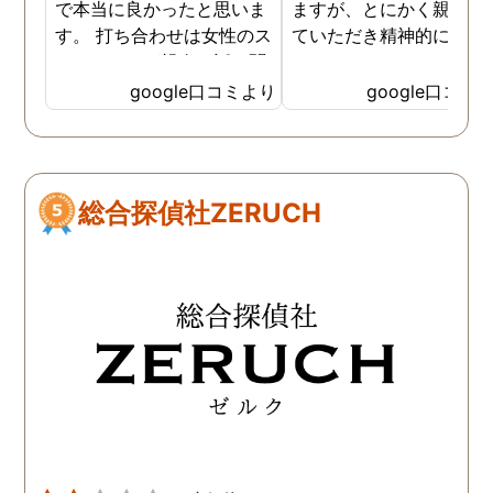
で本当に良かったと思いま
ますが、とにかく親身に
す。 打ち合わせは女性のス
ていただき精神的にも支
タッフさんが親身に話を聞
ていただきました。 調査
いていただき 実際の調査中
はその都度状況を報告し
google口コミより
google口コミ
も、細かい報告・対応はも
いただき、中途半端な調
ちろん 自分のメンタルが弱
にならない様にされてい
くなった時も支えていただ
プロ意識みたいなものを
きました。 家族友人にもい
く感じました。 また調査
総合探偵社ZERUCH
いづらい辛い気持ちを受け
果を受けてからの今後の
止めて頂いたのが 本当に心
ドバイスや助言も助かり
の支えになりました。 金額
した。作成していただい
も最初の打ち合わせで詳し
完璧な報告書で訴訟に臨
く説明頂いたので、 自分の
ました。 今は幸せです。
中で予想が立てやすかった
ちらへお願いして本当に
です。 自分は離婚という道
かった。
を選びましたが、それぞれ
の選択があると思います。
どんな結果を選んだとして
も一緒に考えてもらえると