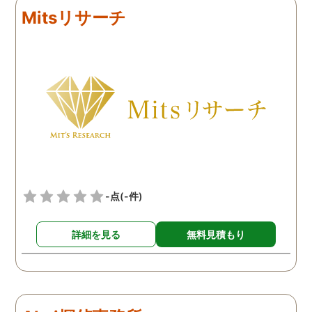
れば、まずは相談だけで
り報告書を頂けたので前に
ちろんゴミ出し場に出す
Mitsリサーチ
してみられたらいかがか
向かって進めそうです。
うな大きなものがそのま
と思います。
置いてあるといったわけ
はなく、小さなゴミが家
前に時たま置いてある日
続いておりました。最初
風で飛んできたのかと思
い、気にせずいましたが
頻繁にゴミが置いてある
うになったので気になり
監視カメラを依頼し設置
ております。まさかとは
-点
(-件)
いましたが、その監視カ
ラに写っていたのは近隣
詳細を見る
無料見積もり
民の方で、あいさつ程度
する関係の人でした。明
かに家の前を通るときに
りげなくゴミを捨ててお
り、まさに決定的瞬間を