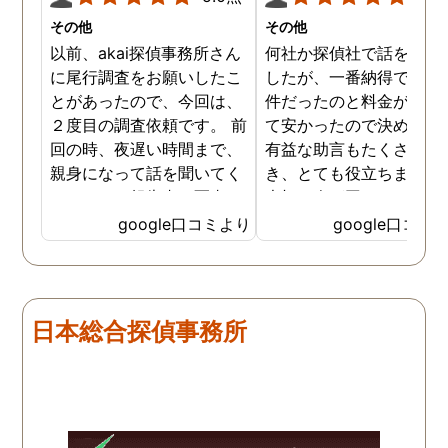
その他
その他
以前、akai探偵事務所さん
何社か探偵社で話を聞き
に尾行調査をお願いしたこ
したが、一番納得できる
とがあったので、今回は、
件だったのと料金が比較
２度目の調査依頼です。 前
て安かったので決めまし
回の時、夜遅い時間まで、
有益な助言もたくさん頂
親身になって話を聞いてく
き、とても役立ちました
れたのと、報告書の写真
大切な人が困っていたら
が、場所が悪かったのに、
番に紹介したいと思える
google口コミより
google口コミ
とても鮮明に写っていたの
偵事務所です
で、再度、調査をお願いさ
せて頂きました。 ある程
度、自分でも行動パターン
日本総合探偵事務所
の把握をしていましたが、
現場で動いて頂いている探
偵さんの働きぶりが良く
て、解決に至るまでスムー
ズでした。 とくに、急なお