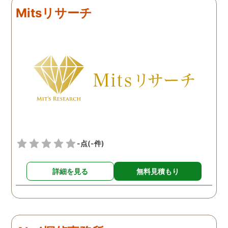
れば、まずは相談だけで
り報告書を頂けたので前に
ちろんゴミ出し場に出す
Mitsリサーチ
してみられたらいかがか
向かって進めそうです。
うな大きなものがそのま
と思います。
置いてあるといったわけ
はなく、小さなゴミが家
前に時たま置いてある日
続いておりました。最初
風で飛んできたのかと思
い、気にせずいましたが
頻繁にゴミが置いてある
うになったので気になり
監視カメラを依頼し設置
ております。まさかとは
-点
(-件)
いましたが、その監視カ
ラに写っていたのは近隣
詳細を見る
無料見積もり
民の方で、あいさつ程度
する関係の人でした。明
かに家の前を通るときに
りげなくゴミを捨ててお
り、まさに決定的瞬間を