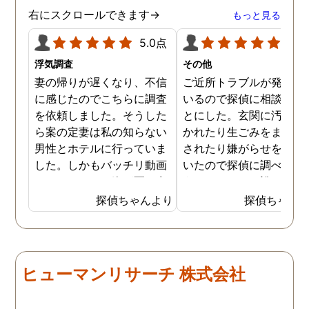
右にスクロールできます→
もっと見る
5.0点
5.0
浮気調査
その他
妻の帰りが遅くなり、不信
ご近所トラブルが発生し
に感じたのでこちらに調査
いるので探偵に相談する
を依頼しました。そうした
とにした。玄関に汚物を
ら案の定妻は私の知らない
かれたり生ごみをまき散
男性とホテルに行っていま
されたり嫌がらせを受け
した。しかもバッチリ動画
いたので探偵に調べても
でキスしている姿が写し出
うことにした。誰がやっ
されていました。本当にシ
いるのか何が原因なのか
探偵ちゃんより
探偵ちゃん
ョックでしたが、これでス
べてもらうと隣の奥さん
ッキリしました。裁判では
った。痴呆症が進み被害
探偵が紹介してくれた弁護
想が強くなっていたよう
士と一緒に戦っていこうと
だ。普段は普通なのに夜
ヒューマンリサーチ 株式会社
思います。探偵に支払った
なるとおかしくなってそ
費用も思ったよりリーズナ
ような行動を起こしてい