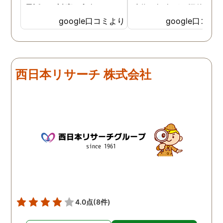
電話での対応、印象でこち
時代の知人が、探偵に依
らに決めました。 最初から
して証拠をつかんで離婚
google口コミより
google口コミ
私の話をしっかりと聞いて
たという話を思い出し、
くださり、穏やかで優しく
色々なホームページを見
話をしてくださいました。
ものの、一か八かの賭け
調査開始からとても細かく
大きな金額を費やすこと
西日本リサーチ 株式会社
報告をいただき、全信頼を
どこにお願いしたらいい
おける会社だと思います。
と非常に悩んでいました
最終的な報告も多くの写
そういった中で目につい
真、ひじょうに見やすい報
のが鹿児島調査サービス
告書で満足のいくもので
んでした。 とりあえずお
す。 金額は安いものではあ
だけしてみたいと思い、
りませんが、他社とさほど
話をかけると、直接お会
変わらず、むしろ総合的に
することとなりました。 
良心的な値段だと思いま
安な中でしたが、丁寧に
す。 精神的にかなり参って
話を聞いてくださり、お
いたのですが、心身ともに
いすることを決めました
4.0点
(8件)
救われました。 クチコミが
正直なところ相場がどれ
遅くなりましたが、これか
らいかというところも全