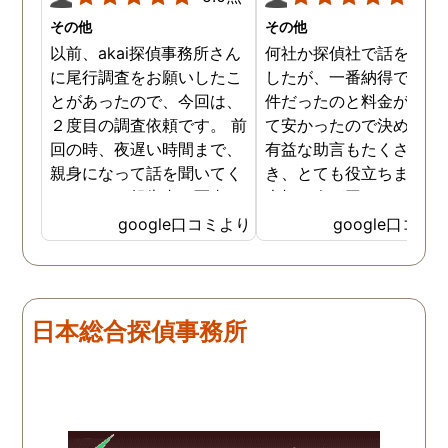
その他
その他
以前、akai探偵事務所さん
何社か探偵社で話を聞き
に尾行調査をお願いしたこ
したが、一番納得できる
とがあったので、今回は、
件だったのと料金が比較
２度目の調査依頼です。 前
て安かったので決めまし
回の時、夜遅い時間まで、
有益な助言もたくさん頂
親身になって話を聞いてく
き、とても役立ちました
れたのと、報告書の写真
大切な人が困っていたら
が、場所が悪かったのに、
番に紹介したいと思える
google口コミより
google口コミ
とても鮮明に写っていたの
偵事務所です
で、再度、調査をお願いさ
せて頂きました。 ある程
度、自分でも行動パターン
日本総合探偵事務所
の把握をしていましたが、
現場で動いて頂いている探
偵さんの働きぶりが良く
て、解決に至るまでスムー
ズでした。 とくに、急なお