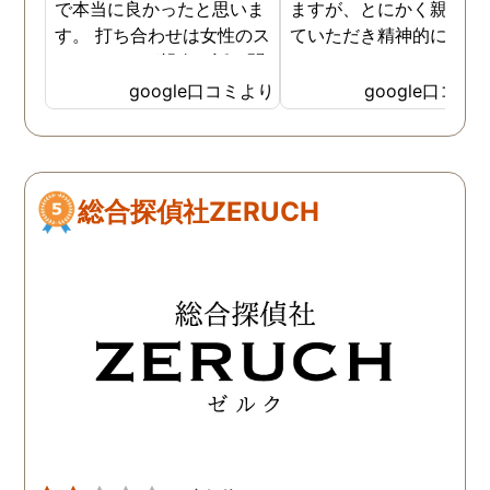
で本当に良かったと思いま
ますが、とにかく親身に
す。 打ち合わせは女性のス
ていただき精神的にも支
タッフさんが親身に話を聞
ていただきました。 調査
いていただき 実際の調査中
はその都度状況を報告し
google口コミより
google口コミ
も、細かい報告・対応はも
いただき、中途半端な調
ちろん 自分のメンタルが弱
にならない様にされてい
くなった時も支えていただ
プロ意識みたいなものを
きました。 家族友人にもい
く感じました。 また調査
総合探偵社ZERUCH
いづらい辛い気持ちを受け
果を受けてからの今後の
止めて頂いたのが 本当に心
ドバイスや助言も助かり
の支えになりました。 金額
した。作成していただい
も最初の打ち合わせで詳し
完璧な報告書で訴訟に臨
く説明頂いたので、 自分の
ました。 今は幸せです。
中で予想が立てやすかった
ちらへお願いして本当に
です。 自分は離婚という道
かった。
を選びましたが、それぞれ
の選択があると思います。
どんな結果を選んだとして
も一緒に考えてもらえると