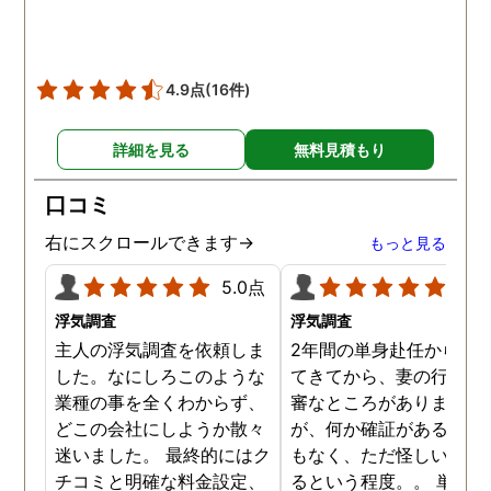
4.9点
(16件)
詳細を見る
無料見積もり
口コミ
右にスクロールできます→
もっと見る
5.0点
5.0
浮気調査
浮気調査
主人の浮気調査を依頼しま
2年間の単身赴任から帰
した。なにしろこのような
てきてから、妻の行動に
業種の事を全くわからず、
審なところがありました
どこの会社にしようか散々
が、何か確証があるわけ
迷いました。 最終的にはク
もなく、ただ怪しい気が
チコミと明確な料金設定、
るという程度。。 単身赴