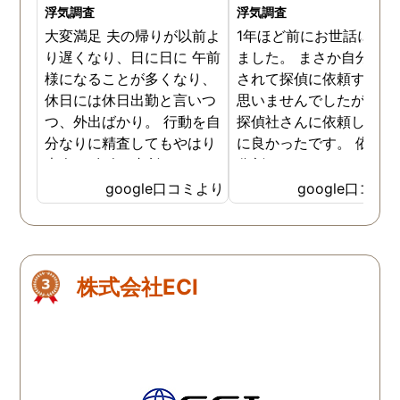
浮気調査
浮気調査
大変満足 夫の帰りが以前よ
1年ほど前にお世話にな
り遅くなり、日に日に 午前
ました。 まさか自分が不
様になることが多くなり、
されて探偵に依頼すると
休日には休日出勤と言いつ
思いませんでしたが つば
つ、外出ばかり。 行動を自
探偵社さんに依頼して本
分なりに精査してもやはり
に良かったです。 依頼料
素人。 友人に相談すると、
分割にして頂いたり、び
やはりきちんとした 情報が
くりするような確実な不
google口コミより
google口コミ
大切だと言われこちらの探
証拠を掴んでいただきま
偵社さんに依頼しました。
た。何よりも探偵さんた
女と一緒にいる写真、動
の誠意と人柄の良さを感
画、幾ページにも 渡る資
ました。あのとき依頼し
株式会社ECI
料、やはりこちらの探偵社
本当に良かった、辛い時
様に依頼してよかったで
に寄り添ってくれたこと
す。 社長様は相談に出向い
れません。いまは娘と２
た際には真摯に話も聞いて
で平和に暮らしておりま
下さり救われました。 離婚
す。前に進んでいます、
調停に強い弁護士さんもご
りがとうございました。