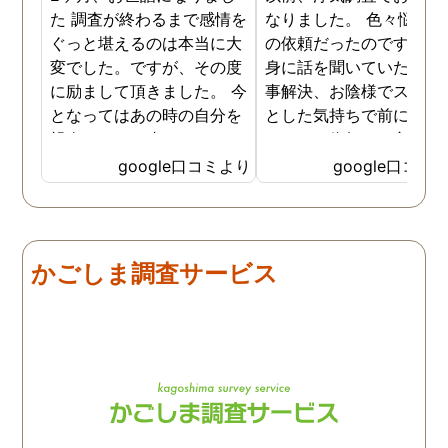
た 調査が終わるまで感情を
なりました。 色々悩んだ
ぐっと堪えるのは本当に大
の依頼だったのですが、
変でした。ですが、その度
身に話を聞いていただき
に励まして頂きました。 今
事解決、お陰様でスッキ
となってはあの時の自分を
とした気持ちで前に進め
親身になって止めてくださ
います。依頼して良かっ
ったおかげでここまでの証
です、ありがとうござい
google口コミより
google口コミ
拠が撮れたのだと感謝して
した。
います。 これからもお身体
にお気をつけて自分のよう
に苦しんでいる方々の為に
かごしま調査サービス
がんばってください👍！ …