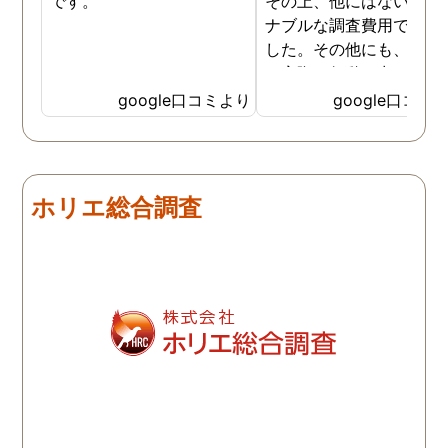
です。
その上、他にはないリー
ナブルな調査費用で済み
した。その他にも、相談
ら実際に行動に出て頂い
のが、スゴく早く問題を
google口コミより
google口コミ
決していただき、大変助
りました。 次回も是非お
いしようと思いました。
しろ最初の相談の段階が
ホリエ総合調査
本当に無料なのが、よか
たです。