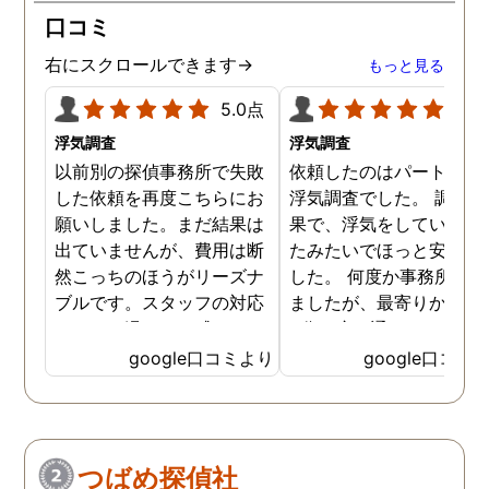
口コミ
右にスクロールできます→
もっと見る
5.0点
5.0
浮気調査
浮気調査
以前別の探偵事務所で失敗
依頼したのはパートナー
した依頼を再度こちらにお
浮気調査でした。 調査の
願いしました。まだ結果は
果で、浮気をしていなか
出ていませんが、費用は断
たみたいでほっと安心し
然こっちのほうがリーズナ
した。 何度か事務所に行
ブルです。スタッフの対応
ましたが、最寄りから徒
なんかも温かみを感じま
3分程度で通いやすかっ
す。はじめからこちらにす
です。
google口コミより
google口コミ
ればよかったです😢 …
つばめ探偵社