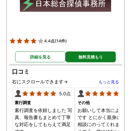
願いの時に人員を手配して
頂き、ホテルからの証拠を
撮って頂いたのは、ありが
たかったです。 調査が終わ
った後も、Lineや電話で今
後の事についてアドバイス
4.4点
(14件)
を頂いて、とても信頼出来
る探偵事務所さんだと、あ
詳細を見る
無料見積もり
らためて思いました。 事務
所の皆様にお世話になった
口コミ
ので、クチコミの方書かせ
ていただきます。ありがと
右にスクロールできます→
もっと見る
うございました。
5.0点
5.0
素行調査
その他
素行調査を依頼しました 写
お願いして本当によかっ
真、報告書もまとめて丁寧
です とにかく親身になっ
な対応をしてもらえて満足
相談にのってくれました