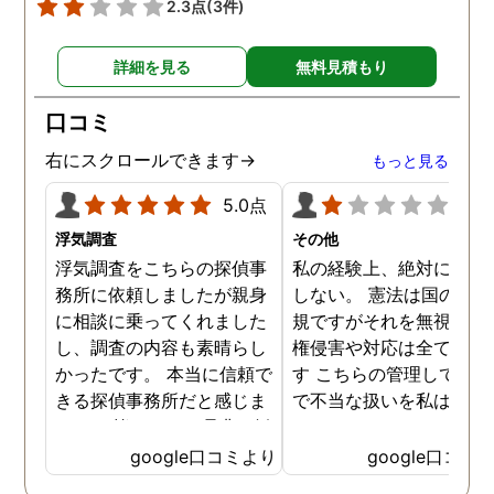
2.3点
(3件)
いう安心感が あり、次に進
む力を与えてくれたと思い
詳細を見る
無料見積もり
ます。 本当にありがとうご
ざいました。
口コミ
右にスクロールできます→
もっと見る
5.0点
1.0
浮気調査
その他
浮気調査をこちらの探偵事
私の経験上、絶対にお勧
務所に依頼しましたが親身
しない。 憲法は国の最高
に相談に乗ってくれました
規ですがそれを無視した
し、調査の内容も素晴らし
権侵害や対応は全て違法
かったです。 本当に信頼で
す こちらの管理している
きる探偵事務所だと感じま
で不当な扱いを私は受け
した。 皆さんにも是非お勧
した
めしたいと思います。
google口コミより
google口コミ