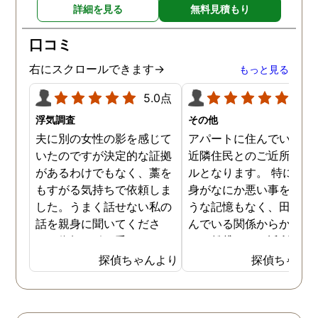
詳細を見る
無料見積もり
らもスタッフみなさまお身
わからない中で、金額は
体に気をつけて、1人でも
見素人目には少し高く感
口コミ
多くの方の力になってくだ
ましたが、まめな調査報
さい！ 本当にありがとうご
やメンタルケア、そして
右にスクロールできます→
もっと見る
ざいました。
際の調査内容などを考え
5.0点
5.0
と非常におすすめです。 
貞の証拠をつかむことが
浮気調査
その他
ールではなく、親権をと
夫に別の女性の影を感じて
アパートに住んでいた際
ことがゴールという中で
いたのですが決定的な証拠
近隣住民とのご近所トラ
弁護士さんとも連携して
があるわけでもなく、藁を
ルとなります。 特に自分
様々なアドバイスをいた
もすがる気持ちで依頼しま
身がなにか悪い事をした
き、無事親権を獲得する
した。うまく話せない私の
うな記憶もなく、田舎に
とができました。 本当に
話を親身に聞いてくださ
んでいる関係からかアパ
りがとうございました！
り、依頼を引き受けてくだ
トの賃貸でもご近所さん
かげさまで子どもと３人
さりました。依頼期間中、
のあいさつ程度のやり取
探偵ちゃんより
探偵ちゃん
良く暮らせてます！！ も
定期的に報告をくださるの
は会う度にありました。 
当時の私と同じように思
で心強かったです。また証
る日を境に、家の前にゴ
悩んでいる方がいらっし
拠をきちんと掴んでくださ
が捨ててある事が増え、