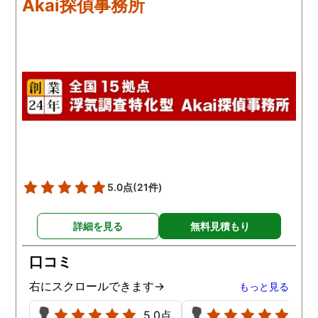
Akai探偵事務所
撃しております。その件
本人に正直に伝え、なん
か解決しておりますが、
局ごみを捨てていた住民
方が先に退居しました。
5.0点
(21件)
詳細を見る
無料見積もり
口コミ
右にスクロールできます→
もっと見る
5.0点
5.0