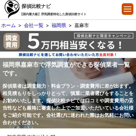
探偵比較ナビ
【国内最大級】浮気調査特化した探偵比較サイト
ホーム
>
会社一覧
>
福岡県
>
嘉麻市
福岡県嘉麻市で浮気調査ができる探偵業者一覧
です。
探偵業者は調査能力・料金プラン・調査費用に差が出ます。
相見積もりをしっかりとって、慎重に業者選びをすることを
お勧めいたします。探偵比較ナビでは口コミや調査費用の妥
当性なども厳格に審査した上でご加盟いただいている会社様
をご紹介可能です。会社選びに迷われた際はお気軽にお問い
合わせください。