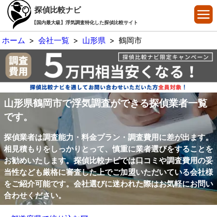
探偵比較ナビ
【国内最大級】浮気調査特化した探偵比較サイト
ホーム
>
会社一覧
>
山形県
>
鶴岡市
山形県鶴岡市で浮気調査ができる探偵業者一覧
です。
探偵業者は調査能力・料金プラン・調査費用に差が出ます。
相見積もりをしっかりとって、慎重に業者選びをすることを
お勧めいたします。探偵比較ナビでは口コミや調査費用の妥
当性なども厳格に審査した上でご加盟いただいている会社様
をご紹介可能です。会社選びに迷われた際はお気軽にお問い
合わせください。