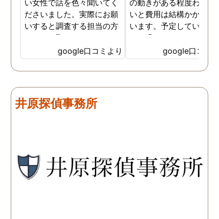
い女性で話を色々聞いてく
の動きがある程度わから
ださいました。実際にお願
いと費用は結構かかると
いすると調査する担当の方
います。予定していた時
とのやり取りがメインで、
より過ぎてしまいました
色々不安や心配な事の共有
が、そのまま調査してい
google口コミより
google口コミ
をしてくれました。探偵の
だき、しっかり証拠取れ
方に依頼となると丸投げで
した。あ、もちろん過ぎ
お願いするイメージでした
分は追加料金払いました
が、二人三脚で協力しあい
調査が終わって今後どう
井原探偵事務所
ながら、進めて行った感じ
るかの相談もしっかりし
です。こちらもある程度、
くれるので、次に何をす
時間や場所が絞れると調査
ばいいのかわかる為、悩
がスムーズに進んで良いか
ずに突き進めます。 あり
と思います。思い切ってお
とうございました。
願いして良かったです。 こ
の度はありがとうございま
した。