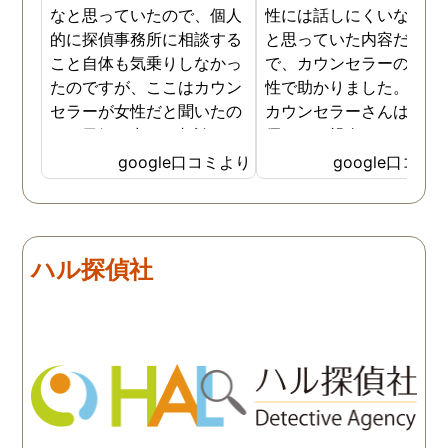
なと思っていたので、個人
性には話しにくいな。。
的に探偵事務所に相談する
と思っていた内容だった
こと自体も気乗りしなかっ
で、カウンセラーの方が
たのですが、ここはカウン
性で助かりました。MR
セラーが女性だと聞いたの
カウンセラーさんはすご
で、勇気を出して相談して
優しくて親身になって話
みることにしました。感極
聞いてくれるので思わず
google口コミより
google口コミ
まって泣いてしまったり、
を流して話してしまいま
感情が表に出すぎてしまう
た。それほど自分がずっ
私にも温かく寄り添ってく
不安だったのを再確認し
ださったので安心して悩み
した、調査料金は決して
ハル探偵社
を話せました。他はどうか
いとは言えませんが、調
わかりませんが、東京駅前
自体がめちゃくちゃ早い
相談室では調査後もメンタ
し、その後のフォローも
ルが不安定になってしまっ
厚いのでこの値段出して
た私のケアをしっかりして
も東京駅前相談室にお願
くださったおかげで、今は
して良かったと思ってい
元気に過ごせています。
す。