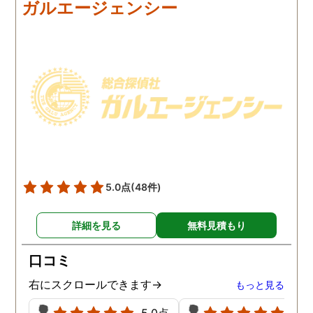
ガルエージェンシー
にしました。夫は私への関
の範囲内で最も成果を上
心など全くありませんの
られそうな調査プランを
で、帰宅せずに外泊するこ
ててもらいました。おか
とはしょっちゅうです。次
で調査費の節約ができま
の休みも休日出勤と称して
たし、夫と離婚をするの
家を空けているので、この
必要な不倫の証拠も手に
日に証拠集めをお願いしま
れることができました。
した。夫が言う休日出勤な
どは真っ赤な嘘で、探偵が
調査を始めて間もなく女性
と会い、そのまま夜まで過
5.0点
(48件)
ごしていたようです。その
間もラブホテルの利用もし
詳細を見る
無料見積もり
たようで、たった一日で不
倫の証拠を揃えることがで
口コミ
きました。
右にスクロールできます→
もっと見る
5.0点
5.0