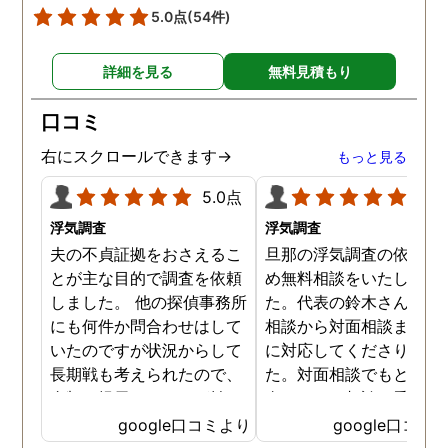
5.0点
(54件)
詳細を見る
無料見積もり
口コミ
右にスクロールできます→
もっと見る
5.0点
5.0
浮気調査
浮気調査
夫の不貞証拠をおさえるこ
旦那の浮気調査の依頼の
とが主な目的で調査を依頼
め無料相談をいたしまし
しました。 他の探偵事務所
た。代表の鈴木さんが電
にも何件か問合わせはして
相談から対面相談まです
いたのですが状況からして
に対応してくださりまし
長期戦も考えられたので、
た。対面相談でもとても
金額を提示されそれが払え
身になって相談に乗って
ないとそもそも相談もでき
ださりすぐに契約といっ
google口コミより
google口コミ
ない状態でした。 そんな中
こともなく金銭的な問題