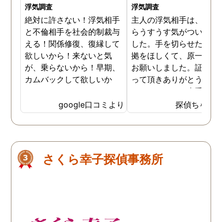
浮気調査
浮気調査
絶対に許さない！浮気相手
主人の浮気相手は、以前
と不倫相手を社会的制裁与
らうすうす気がついてい
える！関係修復、復縁して
した。手を切らせたくて
欲しいから！来ないと気
拠をほしくて、原一さん
が、乗らないから！早期、
お願いしました。証拠を
カムバックして欲しいか
って頂きありがとうござ
ら！
ました。やはり大手の会
は違いますね。
google口コミより
探偵ちゃん
さくら幸子探偵事務所