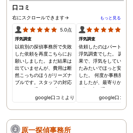
口コミ
右にスクロールできます→
もっと見る
5.0点
5.0
浮気調査
浮気調査
以前別の探偵事務所で失敗
依頼したのはパートナー
した依頼を再度こちらにお
浮気調査でした。 調査の
願いしました。まだ結果は
果で、浮気をしていなか
出ていませんが、費用は断
たみたいでほっと安心し
然こっちのほうがリーズナ
した。 何度か事務所に行
ブルです。スタッフの対応
ましたが、最寄りから徒
なんかも温かみを感じま
3分程度で通いやすかっ
す。はじめからこちらにす
です。
google口コミより
google口コミ
ればよかったです😢 …
原一探偵事務所