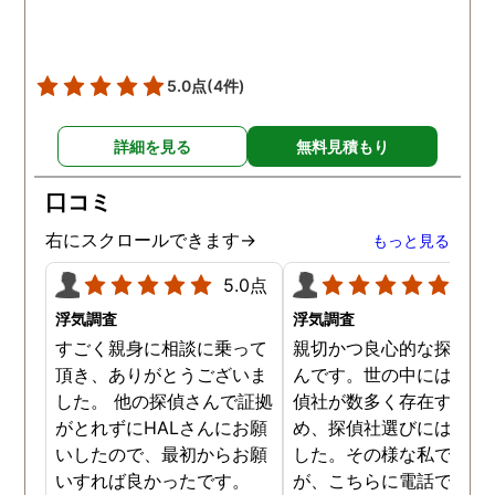
5.0点
(4件)
詳細を見る
無料見積もり
口コミ
右にスクロールできます→
もっと見る
5.0点
5.0
浮気調査
浮気調査
すごく親身に相談に乗って
親切かつ良心的な探偵社
頂き、ありがとうございま
んです。世の中には詐欺
した。 他の探偵さんで証拠
偵社が数多く存在するた
がとれずにHALさんにお願
め、探偵社選びには慎重
いしたので、最初からお願
した。その様な私でした
いすれば良かったです。
が、こちらに電話で相談