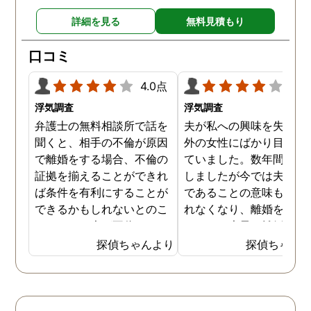
詳細を見る
無料見積もり
口コミ
4.0点
4.0
浮気調査
浮気調査
弁護士の無料相談所で話を
夫が私への興味を失くし
聞くと、相手の不倫が原因
外の女性にばかり目を向
で離婚をする場合、不倫の
ていました。数年間は我
証拠を揃えることができれ
しましたが今では夫と夫
ば条件を有利にすることが
であることの意味も感じ
できるかもしれないとのこ
れなくなり、離婚を決意
とでした。夫が不倫をして
ました。素早く離婚を成
いるのは確実なのですが、
させるためには夫の不倫
探偵ちゃんより
探偵ちゃん
私の証言だけでは効力が弱
証拠を手に入れることが
いようです。弁護士のアド
っ取り早く、探偵に調査
バイスを受け、探偵に不倫
依頼しました。探偵に夫
の証拠を集めてもらうこと
行動パターンを伝え、予