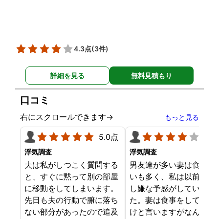
をしていました。帰りは
までほぼ毎日一緒に帰る
うで、たまに2人で会社
早く抜け出しラブホテル
4.3点
(3件)
行くこともあったようで
す。探偵の説明は全て調
詳細を見る
無料見積もり
報告書にも書かれており
写真を確認することもで
口コミ
ました。辛い結果ではあ
ましたが、真実を知るこ
右にスクロールできます→
もっと見る
ができて良かったです。
5.0点
4.0
浮気調査
浮気調査
夫は私がしつこく質問する
男友達が多い妻は食事の
と、すぐに黙って別の部屋
いも多く、私は以前から
に移動をしてしまいます。
し嫌な予感がしていまし
先日も夫の行動で腑に落ち
た。妻は食事をしている
ない部分があったので追及
けと言いますがなんとも