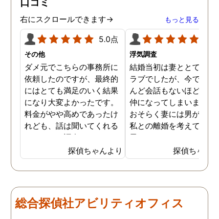
口コミ
ていただき、これから夫と
闘う自信もつきました。 本
右にスクロールできます→
もっと見る
当にMJリサーチさんにそ
して代表の方に出会えてよ
5.0点
5.0
かったと思いました。 今度
その他
浮気調査
お会いできる時は、いい報
ダメ元でこちらの事務所に
結婚当初は妻ととてもラ
告ができるようにしたいで
依頼したのですが、最終的
ラブでしたが、今ではほ
す。
にはとても満足のいく結果
んど会話もないほど険悪
になり大変よかったです。
仲になってしまいました
料金がやや高めであったけ
おそらく妻には男がおり
れども、話は聞いてくれる
私との離婚を考えている
しきちんと調査してくれる
思います。そこでどうせ
しで非常に満足していま
婚をするのならと思い、
探偵ちゃんより
探偵ちゃん
す。調査が終わった後もし
の不倫の証拠を押さえて
っかりとサポートしていた
から離婚を提案すること
だき、その節は大変お世話
しました。最近では私が
になりました。さすが調査
みの日に妻は外出するこ
総合探偵社アビリティオフィス
のプロフェッショナルだと
が多く、探偵にもその旨