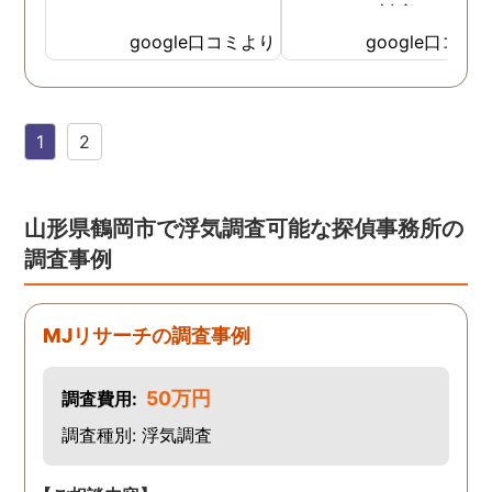
たところ、対応された方
探偵のノウハウまで丁寧
google口コミより
google口コミ
教えて下さったのです。
用できると思い、早速お
話になりました。実際に
1
2
は、仕事も丁寧で調査内
を専門家に提出した際に
は、良い探偵社だと言わ
ました。
山形県鶴岡市で浮気調査可能な探偵事務所の
調査事例
MJリサーチの調査事例
50万円
調査費用:
調査種別: 浮気調査