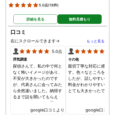
5.0点
(18件)
詳細を見る
無料見積もり
口コミ
右にスクロールできます→
もっと見る
5.0点
5.0
浮気調査
その他
探偵さんて、私の中で何と
親切丁寧な対応に感謝し
なく怖いイメージがあり、
す。色々なところを探し
不安が大きかったのです
したが、話しやすいこと
が、代表さんに会ってみた
料金がわかりやすいこと
ら全然違いました。納得す
とても大きかったです。
るまで話を聞いてもらえ
て、ここならという思いで
依頼しました。代表さんが
google口コミより
google口コミ