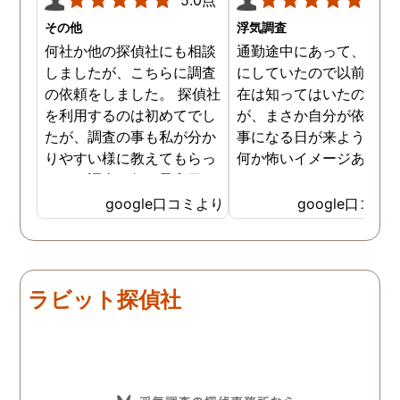
その他
浮気調査
何社か他の探偵社にも相談
通勤途中にあって、毎日
しましたが、こちらに調査
にしていたので以前から
の依頼をしました。 探偵社
在は知ってはいたのです
を利用するのは初めてでし
が、まさか自分が依頼す
たが、調査の事も私が分か
事になる日が来ようとは
りやすい様に教えてもらっ
何か怖いイメージありま
たり、調査を行う予定日は
たけど、スタッフの方の
私の希望を聞いてもらいつ
応も良く、安心して相談
google口コミより
google口コミ
つ、探偵さんのご意見も取
きました。 調査後に弁護
り入れ、細かく打ち合わせ
さんも紹介していただき
をして決めてもらいまし
バッチリ慰謝料請求出来
た。調査を行った日はその
した！ありがとうござい
ラビット探偵社
日の報告を入れてくれたり
した！
としっかり調査をやってく
れているのが伝わりました
し、調査日以外でも相談を
聞いて頂いたりと精神的に