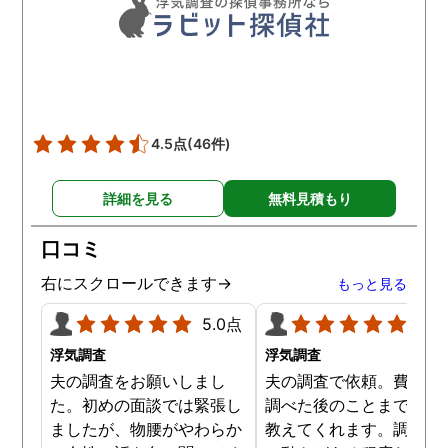
も助かりました。 報告書や
調査の動画を見せてもらっ
た時の衝撃は…リアルな映
像作品みたいでした。 調査
終了後も弁護士の紹介等の
ケアもしてもらったり色々
4.5点
(46件)
とお世話になりました！
詳細を見る
無料見積もり
口コミ
右にスクロールできます→
もっと見る
5.0点
5.0
浮気調査
浮気調査
夫の調査をお願いしまし
夫の調査で依頼。費用や
た。初めの面談では緊張し
調べた後のことまで詳し
ましたが、物腰がやわらか
教えてくれます。調査対