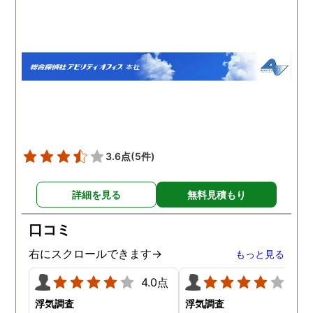
いう思いです。
伝えて調査プランを立て
もらいました。調査当日
開始直後に探偵から連絡
入り、妻が男とラブホテ
に入って行った瞬間を押
えたとのことでした。あ
りにも結果が出るのが早
て驚きましたが、これで
のイメージ通りに物事を
めて行くことができそう
3.6点
(5件)
す。
詳細を見る
無料見積もり
口コミ
右にスクロールできます→
もっと見る
4.0点
4.0
浮気調査
浮気調査