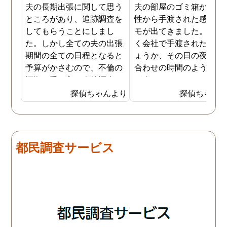
夫の長期出張に関して思う
夫の部屋のゴミ箱から、
ところがあり、追跡調査を
性から手渡された感じの
してもらうことにしまし
モが出てきました。おそ
た。しかし全ての夫の出張
く会社で手渡されたので
期間の全ての日程となると
ょうか、その日の夜の待
予算がかさむので、不倫の
合わせの時間のようなも
証拠が手に入り次第調査を
が書かれていました。こ
打ち切ってもらう契約にし
時になんとなく嫌な予感
探偵ちゃんより
探偵ちゃん
ました。調査初日、その日
したので、夫の身辺調査
は夫は本当に仕事をしてい
会社での過ごし方を探偵
たそうです。しかし2日
調査をしてもらいました
目、夫は仕事を休みにして
探偵に夫の会社の場所を
都民調査サービス
おり、出張先で女性と1日
え、だいたいの夫の仕事
を過ごしたとのことでし
終わる時間なども伝えま
た。その時点で連絡が入り
た。数日後、夫が張り込
調査は終了し、比較的手ご
調査を行った結果が出た
ろな調査費で夫の不倫の証
いうので、探偵事務所を
拠を手に入れることができ
れました。調査の結果、
ました。
は会社の部下の女性と不