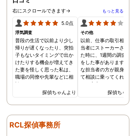
口コミ
右にスクロールできます→
もっと見る
5.0点
4.0
浮気調査
その他
普段の生活で以前より少し
以前、仕事の取引相手の
帰りが遅くなったり、突拍
当者にストーカーされて
子もないタイミングで出か
た時に、1週間の調査依
けたりする機会が増えてき
をした事があります。親
た妻を怪しく思った私は、
な担当者の方が親身にな
職場の同僚や先輩などに相
て相談に乗ってくれたた
談していました。 そういっ
め、安心しました。同じ
た相談の回答の一つに調査
うな被害に遭う可能性も
探偵ちゃんより
探偵ちゃん
を依頼することを勧めら
慮し、引越しましたので
れ、私は一度相談してみま
もう大丈夫かと思います
した。 無料相談を受け簡単
に見積もりをもらったとこ
RCL探偵事務所
ろ、それほど財布への負担
はなかったので、軽い気持