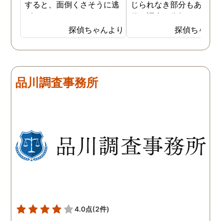
すると、面倒くさそうに逃
じられなき部分もあり、
げてしまいました。そこで
偵に調査を依頼しました
探偵に夫の行動について調
妻は定期的に男友達と食
探偵ちゃんより
探偵ちゃん
査をしてもらうと、やはり
に出かけているため、調
私の想像通り女と頻繁に会
日は簡単に決めることが
っていることが分かりまし
きました。そして調査の
た。さらに探偵が入手した
果、妻が男友達と食事だ
品川調査事務所
証拠から二人が肉体関係を
ではなくラブホテルにも
持っていることも分かり、
っていることが判明し、
以前から夫が不倫をしてい
れも複数の男友達と関係
たことが発覚したのです。
持っていることが分かり
私が夫を疑うだけでは夫の
した。想像以上に妻の浮
不倫の実態を知ることがで
の状態が酷かったので、
きませんでしたので、真相
然としてしまいました。
を究明して頂いた探偵には
感謝しかありません。
4.0点
(2件)