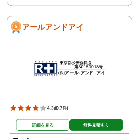
ダメ元で同じ相談をした
ありましたので相談して
ら、代表の方が素早く対応
らでいいよと快く言って
してくださり、そして私が
さりました。結果として
アールアンドアイ
持ってる情報から的確にア
貞行為の確たる写真が出
ドバイスもしてくださいま
きたため依頼はせず示談
した。当日の調査も私のよ
進みましたが、依頼をし
みよりも先をよみ夫の行動
いないのにも関わらずそ
を予想しながら調査してく
後どうですか？と連絡ま
れて、実際に不貞の現場も
して下さり応援してるか
数回おさえることができと
ねと温かい言葉までかけ
ても助かりました。 経験と
くださりました。鈴木さ
知識も絶大な信頼がおけま
に相談して本当に良かっ
した。 対応力の速さも素晴
です。今回は依頼せず解
らしいです。 また、さまざ
しましたが、今後何かあ
4.3点
(7件)
まな事情も汲んでくださ
たときは迷わず鈴木さん
り、私の精神的なフォロー
お願いしたいと思ってお
詳細を見る
無料見積もり
だけでなく、その後の弁護
ます。本当にありがとう
士の紹介やアドバイスもし
ざいました。