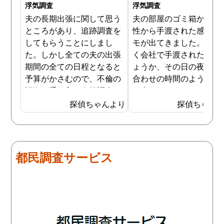
浮気調査
浮気調査
夫の長期出張に関して思う
夫の部屋のゴミ箱から、
ところがあり、追跡調査を
性から手渡された感じの
してもらうことにしまし
モが出てきました。おそ
た。しかし全ての夫の出張
く会社で手渡されたので
期間の全ての日程となると
ょうか、その日の夜の待
予算がかさむので、不倫の
合わせの時間のようなも
証拠が手に入り次第調査を
が書かれていました。こ
打ち切ってもらう契約にし
時になんとなく嫌な予感
探偵ちゃんより
探偵ちゃん
ました。調査初日、その日
したので、夫の身辺調査
は夫は本当に仕事をしてい
会社での過ごし方を探偵
たそうです。しかし2日
調査をしてもらいました
目、夫は仕事を休みにして
探偵に夫の会社の場所を
都民調査サービス
おり、出張先で女性と1日
え、だいたいの夫の仕事
を過ごしたとのことでし
終わる時間なども伝えま
た。その時点で連絡が入り
た。数日後、夫が張り込
調査は終了し、比較的手ご
調査を行った結果が出た
ろな調査費で夫の不倫の証
いうので、探偵事務所を
拠を手に入れることができ
れました。調査の結果、