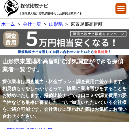
探偵比較ナビ
【国内最大級】浮気調査特化した探偵比較サイト
ホーム
>
会社一覧
>
山形県
>
東置賜郡高畠町
山形県東置賜郡高畠町で浮気調査ができる探偵
業者一覧です。
探偵業者は調査能力・料金プラン・調査費用に差が出ます。
相見積もりをしっかりとって、慎重に業者選びをすることを
お勧めいたします。探偵比較ナビでは口コミや調査費用の妥
当性なども厳格に審査した上でご加盟いただいている会社様
をご紹介可能です。会社選びに迷われた際はお気軽にお問い
合わせください。