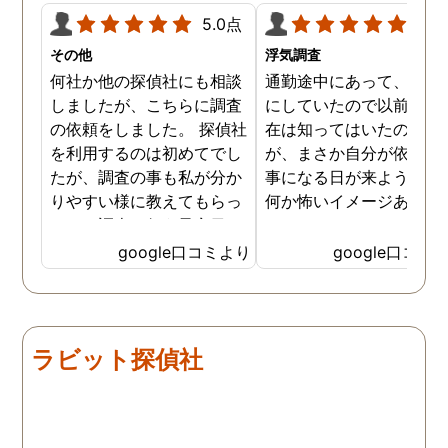
5.0点
5.0
その他
浮気調査
何社か他の探偵社にも相談
通勤途中にあって、毎日
しましたが、こちらに調査
にしていたので以前から
の依頼をしました。 探偵社
在は知ってはいたのです
を利用するのは初めてでし
が、まさか自分が依頼す
たが、調査の事も私が分か
事になる日が来ようとは
りやすい様に教えてもらっ
何か怖いイメージありま
たり、調査を行う予定日は
たけど、スタッフの方の
私の希望を聞いてもらいつ
応も良く、安心して相談
google口コミより
google口コミ
つ、探偵さんのご意見も取
きました。 調査後に弁護
り入れ、細かく打ち合わせ
さんも紹介していただき
をして決めてもらいまし
バッチリ慰謝料請求出来
た。調査を行った日はその
した！ありがとうござい
ラビット探偵社
日の報告を入れてくれたり
した！
としっかり調査をやってく
れているのが伝わりました
し、調査日以外でも相談を