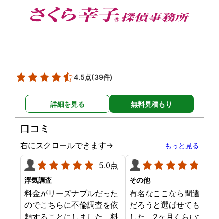
4.5点
(39件)
詳細を見る
無料見積もり
口コミ
右にスクロールできます→
もっと見る
5.0点
5.0
浮気調査
その他
料金がリーズナブルだった
有名なここなら間違いな
のでこちらに不倫調査を依
だろうと選ばせてもらい
頼することにしました。料
した。2ヶ月くらいで調