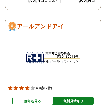
google口コミより
google口コミ
ない状態でした。 そんな中
こともなく金銭的な問題
ダメ元で同じ相談をした
ありましたので相談して
ら、代表の方が素早く対応
らでいいよと快く言って
してくださり、そして私が
さりました。結果として
アールアンドアイ
持ってる情報から的確にア
貞行為の確たる写真が出
ドバイスもしてくださいま
きたため依頼はせず示談
した。当日の調査も私のよ
進みましたが、依頼をし
みよりも先をよみ夫の行動
いないのにも関わらずそ
を予想しながら調査してく
後どうですか？と連絡ま
れて、実際に不貞の現場も
して下さり応援してるか
数回おさえることができと
ねと温かい言葉までかけ
ても助かりました。 経験と
くださりました。鈴木さ
知識も絶大な信頼がおけま
に相談して本当に良かっ
した。 対応力の速さも素晴
です。今回は依頼せず解
らしいです。 また、さまざ
しましたが、今後何かあ
4.3点
(7件)
まな事情も汲んでくださ
たときは迷わず鈴木さん
り、私の精神的なフォロー
お願いしたいと思ってお
詳細を見る
無料見積もり
だけでなく、その後の弁護
ます。本当にありがとう