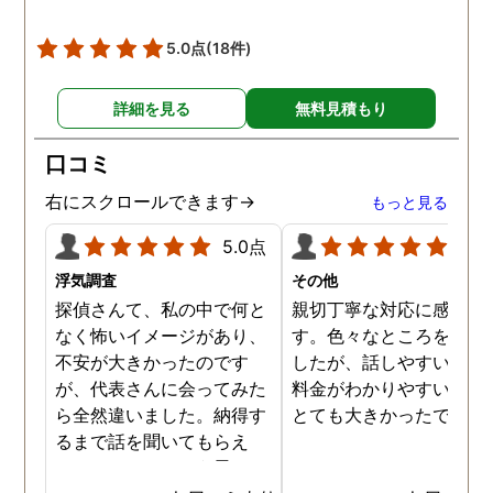
5.0点
(18件)
詳細を見る
無料見積もり
口コミ
右にスクロールできます→
もっと見る
5.0点
5.0
浮気調査
その他
探偵さんて、私の中で何と
親切丁寧な対応に感謝し
なく怖いイメージがあり、
す。色々なところを探し
不安が大きかったのです
したが、話しやすいこと
が、代表さんに会ってみた
料金がわかりやすいこと
ら全然違いました。納得す
とても大きかったです。
るまで話を聞いてもらえ
て、ここならという思いで