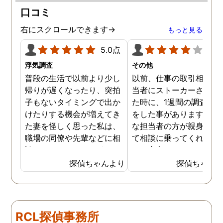
口コミ
右にスクロールできます→
もっと見る
5.0点
4.0
浮気調査
その他
普段の生活で以前より少し
以前、仕事の取引相手の
帰りが遅くなったり、突拍
当者にストーカーされて
子もないタイミングで出か
た時に、1週間の調査依
けたりする機会が増えてき
をした事があります。親
た妻を怪しく思った私は、
な担当者の方が親身にな
職場の同僚や先輩などに相
て相談に乗ってくれたた
談していました。 そういっ
め、安心しました。同じ
た相談の回答の一つに調査
うな被害に遭う可能性も
探偵ちゃんより
探偵ちゃん
を依頼することを勧めら
慮し、引越しましたので
れ、私は一度相談してみま
もう大丈夫かと思います
した。 無料相談を受け簡単
に見積もりをもらったとこ
RCL探偵事務所
ろ、それほど財布への負担