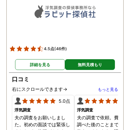
聞いて頂いたりと精神的に
も助かりました。 報告書や
調査の動画を見せてもらっ
た時の衝撃は…リアルな映
像作品みたいでした。 調査
終了後も弁護士の紹介等の
ケアもしてもらったり色々
4.5点
(46件)
とお世話になりました！
詳細を見る
無料見積もり
口コミ
右にスクロールできます→
もっと見る
5.0点
5.0
浮気調査
浮気調査
夫の調査をお願いしまし
夫の調査で依頼。費用や
た。初めの面談では緊張し
調べた後のことまで詳し