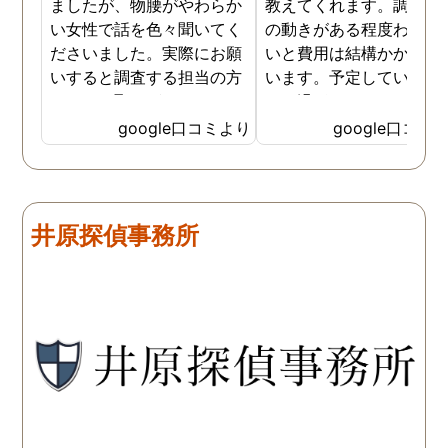
ましたが、物腰がやわらか
教えてくれます。調査対
い女性で話を色々聞いてく
の動きがある程度わから
ださいました。実際にお願
いと費用は結構かかると
いすると調査する担当の方
います。予定していた時
とのやり取りがメインで、
より過ぎてしまいました
色々不安や心配な事の共有
が、そのまま調査してい
google口コミより
google口コミ
をしてくれました。探偵の
だき、しっかり証拠取れ
方に依頼となると丸投げで
した。あ、もちろん過ぎ
お願いするイメージでした
分は追加料金払いました
が、二人三脚で協力しあい
調査が終わって今後どう
井原探偵事務所
ながら、進めて行った感じ
るかの相談もしっかりし
です。こちらもある程度、
くれるので、次に何をす
時間や場所が絞れると調査
ばいいのかわかる為、悩
がスムーズに進んで良いか
ずに突き進めます。 あり
と思います。思い切ってお
とうございました。
願いして良かったです。 こ
の度はありがとうございま
した。