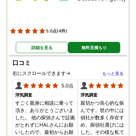
5.0点
(4件)
詳細を見る
無料見積もり
口コミ
右にスクロールできます→
もっと見る
5.0点
5.0
浮気調査
浮気調査
すごく親身に相談に乗って
親切かつ良心的な探偵社
頂き、ありがとうございま
んです。世の中には詐欺
した。 他の探偵さんで証拠
偵社が数多く存在するた
がとれずにHALさんにお願
め、探偵社選びには慎重
いしたので、最初からお願
した。その様な私でした