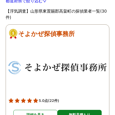
都道府県で絞り込む▽
【浮気調査】山形県東置賜郡高畠町の探偵業者一覧(30
件)
そよかぜ探偵事務所
5.0点
(22件)
詳細を見る
無料見積もり