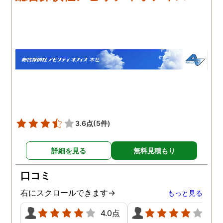
のプロフェッショナルだと
が多く、探偵にもその旨
いう思いです。
伝えて調査プランを立て
もらいました。調査当日
開始直後に探偵から連絡
入り、妻が男とラブホテ
に入って行った瞬間を押
えたとのことでした。あ
りにも結果が出るのが早
て驚きましたが、これで
のイメージ通りに物事を
めて行くことができそう
3.6点
(5件)
す。
詳細を見る
無料見積もり
口コミ
右にスクロールできます→
もっと見る
4.0点
4.0