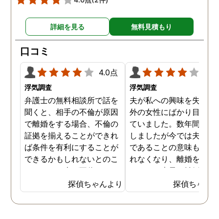
詳細を見る
無料見積もり
口コミ
4.0点
4.0
浮気調査
浮気調査
弁護士の無料相談所で話を
夫が私への興味を失くし
聞くと、相手の不倫が原因
外の女性にばかり目を向
で離婚をする場合、不倫の
ていました。数年間は我
証拠を揃えることができれ
しましたが今では夫と夫
ば条件を有利にすることが
であることの意味も感じ
できるかもしれないとのこ
れなくなり、離婚を決意
とでした。夫が不倫をして
ました。素早く離婚を成
いるのは確実なのですが、
させるためには夫の不倫
探偵ちゃんより
探偵ちゃん
私の証言だけでは効力が弱
証拠を手に入れることが
いようです。弁護士のアド
っ取り早く、探偵に調査
バイスを受け、探偵に不倫
依頼しました。探偵に夫