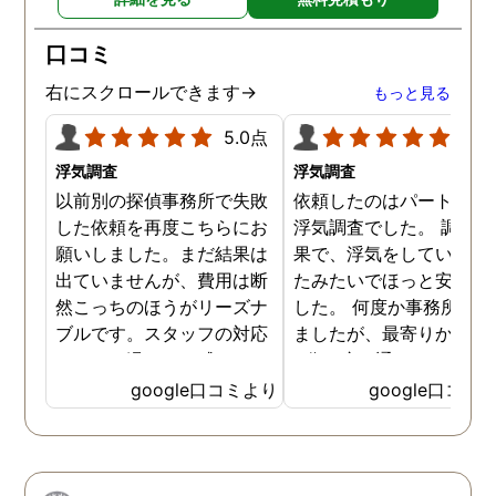
口コミ
右にスクロールできます→
もっと見る
5.0点
5.0
浮気調査
浮気調査
以前別の探偵事務所で失敗
依頼したのはパートナー
した依頼を再度こちらにお
浮気調査でした。 調査の
願いしました。まだ結果は
果で、浮気をしていなか
出ていませんが、費用は断
たみたいでほっと安心し
然こっちのほうがリーズナ
した。 何度か事務所に行
ブルです。スタッフの対応
ましたが、最寄りから徒
なんかも温かみを感じま
3分程度で通いやすかっ
す。はじめからこちらにす
です。
google口コミより
google口コミ
ればよかったです😢 …