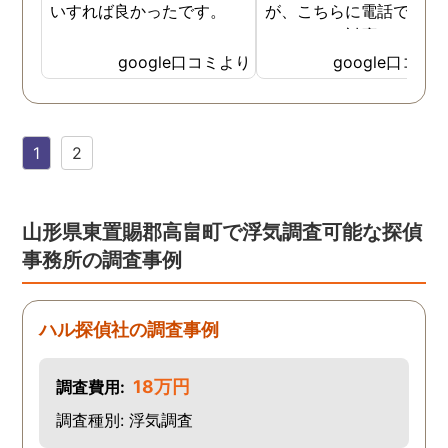
いすれば良かったです。
が、こちらに電話で相談
たところ、対応された方
探偵のノウハウまで丁寧
google口コミより
google口コミ
教えて下さったのです。
用できると思い、早速お
話になりました。実際に
1
2
は、仕事も丁寧で調査内
を専門家に提出した際に
は、良い探偵社だと言わ
ました。
山形県東置賜郡高畠町で浮気調査可能な探偵
事務所の調査事例
ハル探偵社の調査事例
18万円
調査費用:
調査種別: 浮気調査