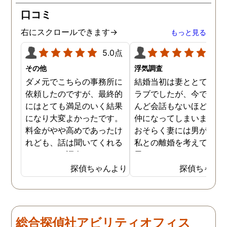
士の紹介やアドバイスもし
ざいました。
口コミ
ていただき、これから夫と
闘う自信もつきました。 本
右にスクロールできます→
もっと見る
当にMJリサーチさんにそ
して代表の方に出会えてよ
5.0点
5.0
かったと思いました。 今度
その他
浮気調査
お会いできる時は、いい報
ダメ元でこちらの事務所に
結婚当初は妻ととてもラ
告ができるようにしたいで
依頼したのですが、最終的
ラブでしたが、今ではほ
す。
にはとても満足のいく結果
んど会話もないほど険悪
になり大変よかったです。
仲になってしまいました
料金がやや高めであったけ
おそらく妻には男がおり
れども、話は聞いてくれる
私との離婚を考えている
しきちんと調査してくれる
思います。そこでどうせ
しで非常に満足していま
婚をするのならと思い、
探偵ちゃんより
探偵ちゃん
す。調査が終わった後もし
の不倫の証拠を押さえて
っかりとサポートしていた
から離婚を提案すること
だき、その節は大変お世話
しました。最近では私が
になりました。さすが調査
みの日に妻は外出するこ
総合探偵社アビリティオフィス