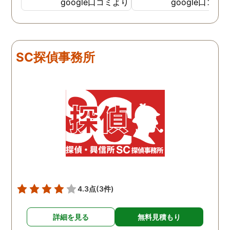
依頼しました。代表さんが
google口コミより
google口コミ
私と一緒に戦ってくれてる
感じがして、心強かったで
す。証拠も無事にとれて、
現在離婚調停中です。弁護
SC探偵事務所
士さんも紹介してもらえて
本当に良かったです。
4.3点
(3件)
詳細を見る
無料見積もり