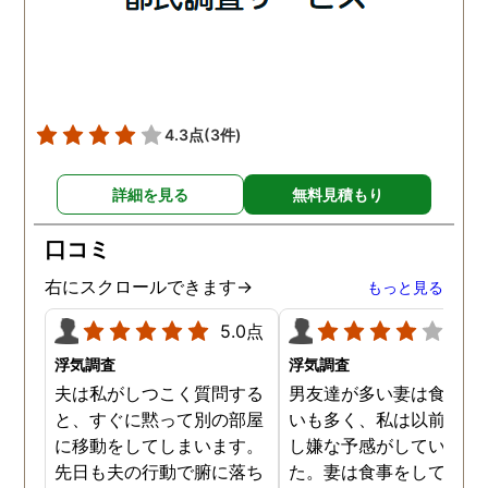
ました。
は会社の部下の女性と不
をしていました。帰りは
までほぼ毎日一緒に帰る
うで、たまに2人で会社
早く抜け出しラブホテル
4.3点
(3件)
行くこともあったようで
す。探偵の説明は全て調
詳細を見る
無料見積もり
報告書にも書かれており
写真を確認することもで
口コミ
ました。辛い結果ではあ
ましたが、真実を知るこ
右にスクロールできます→
もっと見る
ができて良かったです。
5.0点
4.0
浮気調査
浮気調査
夫は私がしつこく質問する
男友達が多い妻は食事の
と、すぐに黙って別の部屋
いも多く、私は以前から
に移動をしてしまいます。
し嫌な予感がしていまし
先日も夫の行動で腑に落ち
た。妻は食事をしている