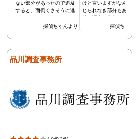
ない部分があったので追及
けと言いますがなんとも
すると、面倒くさそうに逃
じられなき部分もあり、
げてしまいました。そこで
偵に調査を依頼しました
探偵に夫の行動について調
妻は定期的に男友達と食
探偵ちゃんより
探偵ちゃん
査をしてもらうと、やはり
に出かけているため、調
私の想像通り女と頻繁に会
日は簡単に決めることが
っていることが分かりまし
きました。そして調査の
た。さらに探偵が入手した
果、妻が男友達と食事だ
品川調査事務所
証拠から二人が肉体関係を
ではなくラブホテルにも
持っていることも分かり、
っていることが判明し、
以前から夫が不倫をしてい
れも複数の男友達と関係
たことが発覚したのです。
持っていることが分かり
私が夫を疑うだけでは夫の
した。想像以上に妻の浮
不倫の実態を知ることがで
の状態が酷かったので、
きませんでしたので、真相
然としてしまいました。
を究明して頂いた探偵には
感謝しかありません。
4.0点
(2件)