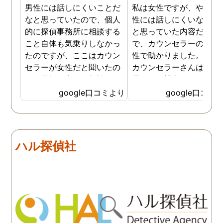
男性には話しにくいことだ
私は女性ですが、やはり
なと思っていたので、個人
性には話しにくいな。。
的に探偵事務所に相談する
と思っていた内容だった
こと自体も気乗りしなかっ
で、カウンセラーの方が
たのですが、ここはカウン
性で助かりました。MR
セラーが女性だと聞いたの
カウンセラーさんはすご
で、勇気を出して相談して
優しくて親身になって話
みることにしました。感極
聞いてくれるので思わず
google口コミより
google口コミ
まって泣いてしまったり、
を流して話してしまいま
感情が表に出すぎてしまう
た。それほど自分がずっ
私にも温かく寄り添ってく
不安だったのを再確認し
ださったので安心して悩み
した、調査料金は決して
ハル探偵社
を話せました。他はどうか
いとは言えませんが、調
わかりませんが、東京駅前
自体がめちゃくちゃ早い
相談室では調査後もメンタ
し、その後のフォローも
ルが不安定になってしまっ
厚いのでこの値段出して
た私のケアをしっかりして
も東京駅前相談室にお願
くださったおかげで、今は
して良かったと思ってい
元気に過ごせています。
す。