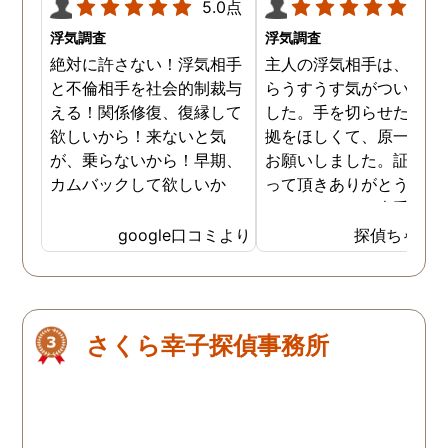
5.0点
5.0
浮気調査
浮気調査
絶対に許さない！浮気相手
主人の浮気相手は、以前
と不倫相手を社会的制裁与
らうすうす気がついてい
える！関係修復、復縁して
した。手を切らせたくて
欲しいから！来ないと気
拠をほしくて、原一さん
が、乗らないから！早期、
お願いしました。証拠を
カムバックして欲しいか
って頂きありがとうござ
ら！
ました。やはり大手の会
は違いますね。
google口コミより
探偵ちゃん
さくら幸子探偵事務所