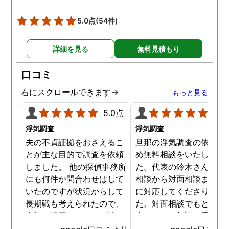
5.0点
(54件)
詳細を見る
無料見積もり
口コミ
右にスクロールできます→
もっと見る
5.0点
5.0
浮気調査
浮気調査
夫の不貞証拠をおさえるこ
旦那の浮気調査の依頼の
とが主な目的で調査を依頼
め無料相談をいたしまし
しました。 他の探偵事務所
た。代表の鈴木さんが電
にも何件か問合わせはして
相談から対面相談まです
いたのですが状況からして
に対応してくださりまし
長期戦も考えられたので、
た。対面相談でもとても
金額を提示されそれが払え
身になって相談に乗って
ないとそもそも相談もでき
ださりすぐに契約といっ