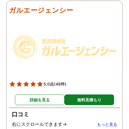
の証拠を集めてもらうこと
行動パターンを伝え、予
ガルエージェンシー
にしました。夫は私への関
の範囲内で最も成果を上
心など全くありませんの
られそうな調査プランを
で、帰宅せずに外泊するこ
ててもらいました。おか
とはしょっちゅうです。次
で調査費の節約ができま
の休みも休日出勤と称して
たし、夫と離婚をするの
家を空けているので、この
必要な不倫の証拠も手に
日に証拠集めをお願いしま
れることができました。
した。夫が言う休日出勤な
どは真っ赤な嘘で、探偵が
調査を始めて間もなく女性
と会い、そのまま夜まで過
5.0点
(48件)
ごしていたようです。その
間もラブホテルの利用もし
詳細を見る
無料見積もり
たようで、たった一日で不
倫の証拠を揃えることがで
口コミ
きました。
右にスクロールできます→
もっと見る