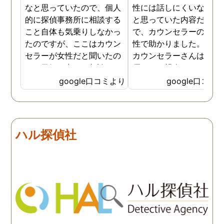
なと思っていたので、個人
性には話しにくいな。。
的に探偵事務所に相談する
と思っていた内容だった
こと自体も気乗りしなかっ
で、カウンセラーの方が
たのですが、ここはカウン
性で助かりました。MR
セラーが女性だと聞いたの
カウンセラーさんはすご
で、勇気を出して相談して
優しくて親身になって話
みることにしました。感極
聞いてくれるので思わず
google口コミより
google口コミ
まって泣いてしまったり、
を流して話してしまいま
感情が表に出すぎてしまう
た。それほど自分がずっ
私にも温かく寄り添ってく
不安だったのを再確認し
ださったので安心して悩み
した、調査料金は決して
ハル探偵社
を話せました。他はどうか
いとは言えませんが、調
わかりませんが、東京駅前
自体がめちゃくちゃ早い
相談室では調査後もメンタ
し、その後のフォローも
ルが不安定になってしまっ
厚いのでこの値段出して
た私のケアをしっかりして
も東京駅前相談室にお願
くださったおかげで、今は
して良かったと思ってい
元気に過ごせています。
す。