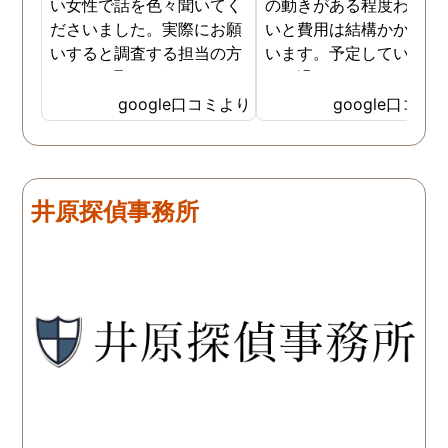
い女性で話を色々聞いてく
の動きがある程度わから
ださいました。実際にお願
いと費用は結構かかると
いすると調査する担当の方
います。予定していた時
とのやり取りがメインで、
より過ぎてしまいました
色々不安や心配な事の共有
が、そのまま調査してい
google口コミより
google口コミ
をしてくれました。探偵の
だき、しっかり証拠取れ
方に依頼となると丸投げで
した。あ、もちろん過ぎ
お願いするイメージでした
分は追加料金払いました
が、二人三脚で協力しあい
調査が終わって今後どう
井原探偵事務所
ながら、進めて行った感じ
るかの相談もしっかりし
です。こちらもある程度、
くれるので、次に何をす
時間や場所が絞れると調査
ばいいのかわかる為、悩
がスムーズに進んで良いか
ずに突き進めます。 あり
と思います。思い切ってお
とうございました。
願いして良かったです。 こ
の度はありがとうございま
した。