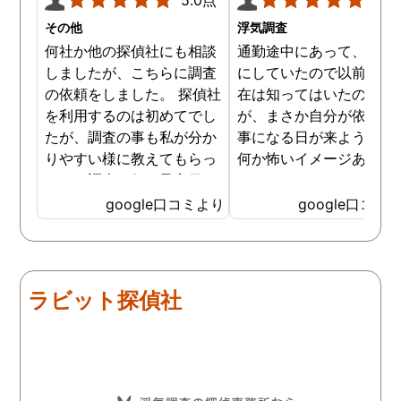
その他
浮気調査
何社か他の探偵社にも相談
通勤途中にあって、毎日
しましたが、こちらに調査
にしていたので以前から
の依頼をしました。 探偵社
在は知ってはいたのです
を利用するのは初めてでし
が、まさか自分が依頼す
たが、調査の事も私が分か
事になる日が来ようとは
りやすい様に教えてもらっ
何か怖いイメージありま
たり、調査を行う予定日は
たけど、スタッフの方の
私の希望を聞いてもらいつ
応も良く、安心して相談
google口コミより
google口コミ
つ、探偵さんのご意見も取
きました。 調査後に弁護
り入れ、細かく打ち合わせ
さんも紹介していただき
をして決めてもらいまし
バッチリ慰謝料請求出来
た。調査を行った日はその
した！ありがとうござい
ラビット探偵社
日の報告を入れてくれたり
した！
としっかり調査をやってく
れているのが伝わりました
し、調査日以外でも相談を
聞いて頂いたりと精神的に