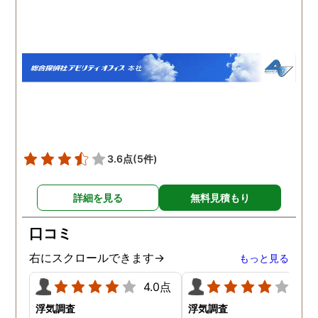
いう思いです。
伝えて調査プランを立て
もらいました。調査当日
開始直後に探偵から連絡
入り、妻が男とラブホテ
に入って行った瞬間を押
えたとのことでした。あ
りにも結果が出るのが早
て驚きましたが、これで
のイメージ通りに物事を
めて行くことができそう
3.6点
(5件)
す。
詳細を見る
無料見積もり
口コミ
右にスクロールできます→
もっと見る
4.0点
4.0
浮気調査
浮気調査