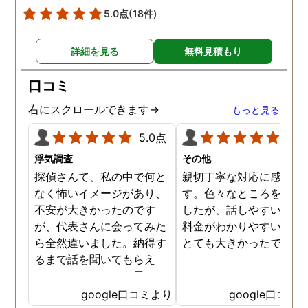
5.0点
(18件)
詳細を見る
無料見積もり
口コミ
右にスクロールできます→
もっと見る
5.0点
5.0
浮気調査
その他
探偵さんて、私の中で何と
親切丁寧な対応に感謝し
なく怖いイメージがあり、
す。色々なところを探し
不安が大きかったのです
したが、話しやすいこと
が、代表さんに会ってみた
料金がわかりやすいこと
ら全然違いました。納得す
とても大きかったです。
るまで話を聞いてもらえ
て、ここならという思いで
依頼しました。代表さんが
google口コミより
google口コミ