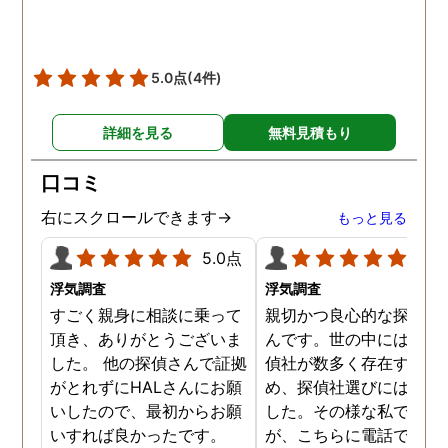
5.0点
(4件)
詳細を見る
無料見積もり
口コミ
右にスクロールできます→
もっと見る
5.0点
5.0
浮気調査
浮気調査
すごく親身に相談に乗って
親切かつ良心的な探偵社
頂き、ありがとうございま
んです。世の中には詐欺
した。 他の探偵さんで証拠
偵社が数多く存在するた
がとれずにHALさんにお願
め、探偵社選びには慎重
いしたので、最初からお願
した。その様な私でした
いすれば良かったです。
が、こちらに電話で相談