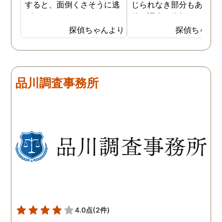
すると、面倒くさそうに逃
じられなき部分もあり、
げてしまいました。そこで
偵に調査を依頼しました
探偵に夫の行動について調
妻は定期的に男友達と食
探偵ちゃんより
探偵ちゃん
査をしてもらうと、やはり
に出かけているため、調
私の想像通り女と頻繁に会
日は簡単に決めることが
っていることが分かりまし
きました。そして調査の
た。さらに探偵が入手した
果、妻が男友達と食事だ
品川調査事務所
証拠から二人が肉体関係を
ではなくラブホテルにも
持っていることも分かり、
っていることが判明し、
以前から夫が不倫をしてい
れも複数の男友達と関係
たことが発覚したのです。
持っていることが分かり
私が夫を疑うだけでは夫の
した。想像以上に妻の浮
不倫の実態を知ることがで
の状態が酷かったので、
きませんでしたので、真相
然としてしまいました。
を究明して頂いた探偵には
感謝しかありません。
4.0点
(2件)