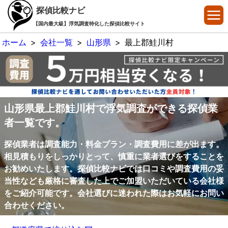
探偵比較ナビ
【国内最大級】浮気調査特化した探偵比較サイト
ホーム
>
会社一覧
>
山形県
>
最上郡鮭川村
山形県最上郡鮭川村で浮気調査ができる探偵業
者一覧です。
探偵業者は調査能力・料金プラン・調査費用に差が出ます。
相見積もりをしっかりとって、慎重に業者選びをすることを
お勧めいたします。探偵比較ナビでは口コミや調査費用の妥
当性なども厳格に審査した上でご加盟いただいている会社様
をご紹介可能です。会社選びに迷われた際はお気軽にお問い
合わせください。