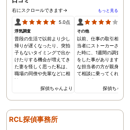
口コミ
右にスクロールできます→
もっと見る
5.0点
4.0
浮気調査
その他
普段の生活で以前より少し
以前、仕事の取引相手の
帰りが遅くなったり、突拍
当者にストーカーされて
子もないタイミングで出か
た時に、1週間の調査依
けたりする機会が増えてき
をした事があります。親
た妻を怪しく思った私は、
な担当者の方が親身にな
職場の同僚や先輩などに相
て相談に乗ってくれたた
談していました。 そういっ
め、安心しました。同じ
た相談の回答の一つに調査
うな被害に遭う可能性も
探偵ちゃんより
探偵ちゃん
を依頼することを勧めら
慮し、引越しましたので
れ、私は一度相談してみま
もう大丈夫かと思います
した。 無料相談を受け簡単
に見積もりをもらったとこ
RCL探偵事務所
ろ、それほど財布への負担
はなかったので、軽い気持