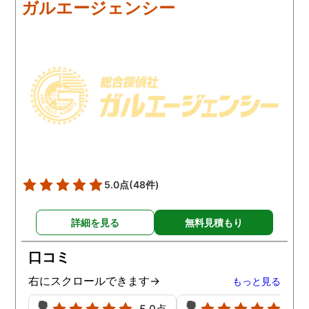
ガルエージェンシー
にしました。夫は私への関
の範囲内で最も成果を上
心など全くありませんの
られそうな調査プランを
で、帰宅せずに外泊するこ
ててもらいました。おか
とはしょっちゅうです。次
で調査費の節約ができま
の休みも休日出勤と称して
たし、夫と離婚をするの
家を空けているので、この
必要な不倫の証拠も手に
日に証拠集めをお願いしま
れることができました。
した。夫が言う休日出勤な
どは真っ赤な嘘で、探偵が
調査を始めて間もなく女性
と会い、そのまま夜まで過
5.0点
(48件)
ごしていたようです。その
間もラブホテルの利用もし
詳細を見る
無料見積もり
たようで、たった一日で不
倫の証拠を揃えることがで
口コミ
きました。
右にスクロールできます→
もっと見る
5.0点
5.0