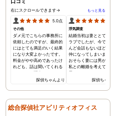
口コミ
ていただき、これから夫と
闘う自信もつきました。 本
右にスクロールできます→
もっと見る
当にMJリサーチさんにそ
して代表の方に出会えてよ
5.0点
5.0
かったと思いました。 今度
その他
浮気調査
お会いできる時は、いい報
ダメ元でこちらの事務所に
結婚当初は妻ととてもラ
告ができるようにしたいで
依頼したのですが、最終的
ラブでしたが、今ではほ
す。
にはとても満足のいく結果
んど会話もないほど険悪
になり大変よかったです。
仲になってしまいました
料金がやや高めであったけ
おそらく妻には男がおり
れども、話は聞いてくれる
私との離婚を考えている
しきちんと調査してくれる
思います。そこでどうせ
しで非常に満足していま
婚をするのならと思い、
探偵ちゃんより
探偵ちゃん
す。調査が終わった後もし
の不倫の証拠を押さえて
っかりとサポートしていた
から離婚を提案すること
だき、その節は大変お世話
しました。最近では私が
になりました。さすが調査
みの日に妻は外出するこ
総合探偵社アビリティオフィス
のプロフェッショナルだと
が多く、探偵にもその旨