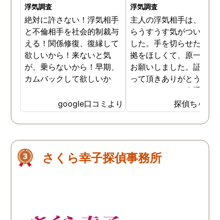
浮気調査
浮気調査
絶対に許さない！浮気相手
主人の浮気相手は、以前
と不倫相手を社会的制裁与
らうすうす気がついてい
える！関係修復、復縁して
した。手を切らせたくて
欲しいから！来ないと気
拠をほしくて、原一さん
が、乗らないから！早期、
お願いしました。証拠を
カムバックして欲しいか
って頂きありがとうござ
ら！
ました。やはり大手の会
は違いますね。
google口コミより
探偵ちゃん
さくら幸子探偵事務所