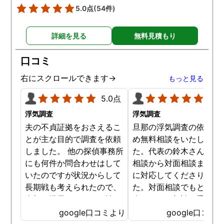
5.0点
(54件)
詳細を見る
無料見積もり
口コミ
右にスクロールできます→
もっと見る
5.0点
5.0
浮気調査
浮気調査
夫の不貞証拠をおさえるこ
旦那の浮気調査の依頼の
とが主な目的で調査を依頼
め無料相談をいたしまし
しました。 他の探偵事務所
た。代表の鈴木さんが電
にも何件か問合わせはして
相談から対面相談まです
いたのですが状況からして
に対応してくださりまし
長期戦も考えられたので、
た。対面相談でもとても
金額を提示されそれが払え
身になって相談に乗って
ないとそもそも相談もでき
ださりすぐに契約といっ
google口コミより
google口コミ
ない状態でした。 そんな中
こともなく金銭的な問題