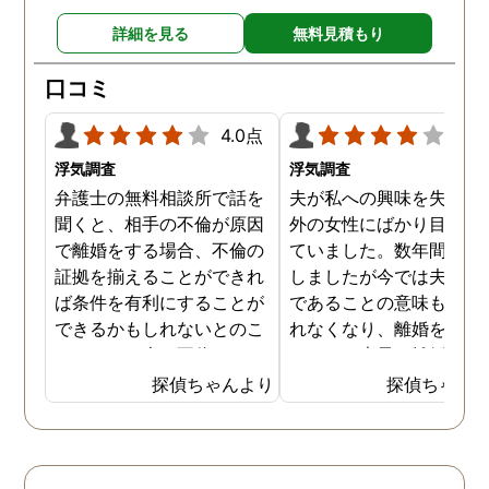
詳細を見る
無料見積もり
口コミ
4.0点
4.0
浮気調査
浮気調査
弁護士の無料相談所で話を
夫が私への興味を失くし
聞くと、相手の不倫が原因
外の女性にばかり目を向
で離婚をする場合、不倫の
ていました。数年間は我
証拠を揃えることができれ
しましたが今では夫と夫
ば条件を有利にすることが
であることの意味も感じ
できるかもしれないとのこ
れなくなり、離婚を決意
とでした。夫が不倫をして
ました。素早く離婚を成
いるのは確実なのですが、
させるためには夫の不倫
探偵ちゃんより
探偵ちゃん
私の証言だけでは効力が弱
証拠を手に入れることが
いようです。弁護士のアド
っ取り早く、探偵に調査
バイスを受け、探偵に不倫
依頼しました。探偵に夫
の証拠を集めてもらうこと
行動パターンを伝え、予