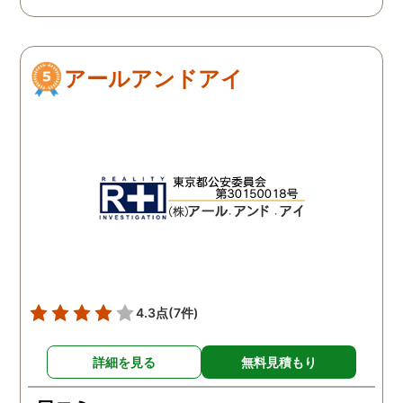
ダメ元で同じ相談をした
ありましたので相談して
ら、代表の方が素早く対応
らでいいよと快く言って
してくださり、そして私が
さりました。結果として
アールアンドアイ
持ってる情報から的確にア
貞行為の確たる写真が出
ドバイスもしてくださいま
きたため依頼はせず示談
した。当日の調査も私のよ
進みましたが、依頼をし
みよりも先をよみ夫の行動
いないのにも関わらずそ
を予想しながら調査してく
後どうですか？と連絡ま
れて、実際に不貞の現場も
して下さり応援してるか
数回おさえることができと
ねと温かい言葉までかけ
ても助かりました。 経験と
くださりました。鈴木さ
知識も絶大な信頼がおけま
に相談して本当に良かっ
した。 対応力の速さも素晴
です。今回は依頼せず解
らしいです。 また、さまざ
しましたが、今後何かあ
4.3点
(7件)
まな事情も汲んでくださ
たときは迷わず鈴木さん
り、私の精神的なフォロー
お願いしたいと思ってお
詳細を見る
無料見積もり
だけでなく、その後の弁護
ます。本当にありがとう
士の紹介やアドバイスもし
ざいました。