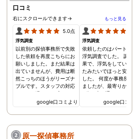
口コミ
右にスクロールできます→
もっと見る
5.0点
5.0
浮気調査
浮気調査
以前別の探偵事務所で失敗
依頼したのはパートナー
した依頼を再度こちらにお
浮気調査でした。 調査の
願いしました。まだ結果は
果で、浮気をしていなか
出ていませんが、費用は断
たみたいでほっと安心し
然こっちのほうがリーズナ
した。 何度か事務所に行
ブルです。スタッフの対応
ましたが、最寄りから徒
なんかも温かみを感じま
3分程度で通いやすかっ
す。はじめからこちらにす
です。
google口コミより
google口コミ
ればよかったです😢 …
原一探偵事務所