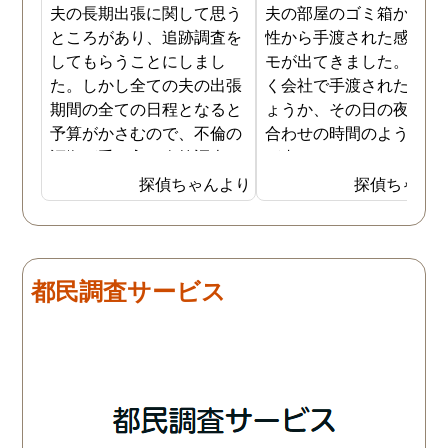
夫の長期出張に関して思う
夫の部屋のゴミ箱から、
ところがあり、追跡調査を
性から手渡された感じの
してもらうことにしまし
モが出てきました。おそ
た。しかし全ての夫の出張
く会社で手渡されたので
期間の全ての日程となると
ょうか、その日の夜の待
予算がかさむので、不倫の
合わせの時間のようなも
証拠が手に入り次第調査を
が書かれていました。こ
打ち切ってもらう契約にし
時になんとなく嫌な予感
探偵ちゃんより
探偵ちゃん
ました。調査初日、その日
したので、夫の身辺調査
は夫は本当に仕事をしてい
会社での過ごし方を探偵
たそうです。しかし2日
調査をしてもらいました
目、夫は仕事を休みにして
探偵に夫の会社の場所を
都民調査サービス
おり、出張先で女性と1日
え、だいたいの夫の仕事
を過ごしたとのことでし
終わる時間なども伝えま
た。その時点で連絡が入り
た。数日後、夫が張り込
調査は終了し、比較的手ご
調査を行った結果が出た
ろな調査費で夫の不倫の証
いうので、探偵事務所を
拠を手に入れることができ
れました。調査の結果、
ました。
は会社の部下の女性と不