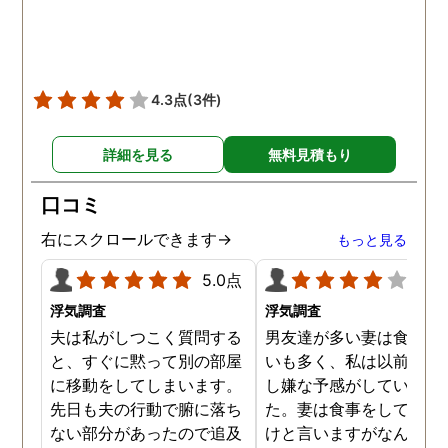
をしていました。帰りは
までほぼ毎日一緒に帰る
うで、たまに2人で会社
早く抜け出しラブホテル
4.3点
(3件)
行くこともあったようで
す。探偵の説明は全て調
詳細を見る
無料見積もり
報告書にも書かれており
写真を確認することもで
口コミ
ました。辛い結果ではあ
ましたが、真実を知るこ
右にスクロールできます→
もっと見る
ができて良かったです。
5.0点
4.0
浮気調査
浮気調査
夫は私がしつこく質問する
男友達が多い妻は食事の
と、すぐに黙って別の部屋
いも多く、私は以前から
に移動をしてしまいます。
し嫌な予感がしていまし
先日も夫の行動で腑に落ち
た。妻は食事をしている
ない部分があったので追及
けと言いますがなんとも