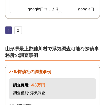
たところ、対応された方
探偵のノウハウまで丁寧
google口コミより
google口コミ
教えて下さったのです。
用できると思い、早速お
話になりました。実際に
1
2
は、仕事も丁寧で調査内
を専門家に提出した際に
は、良い探偵社だと言わ
ました。
山形県最上郡鮭川村で浮気調査可能な探偵事
務所の調査事例
ハル探偵社の調査事例
43万円
調査費用:
調査種別: 浮気調査