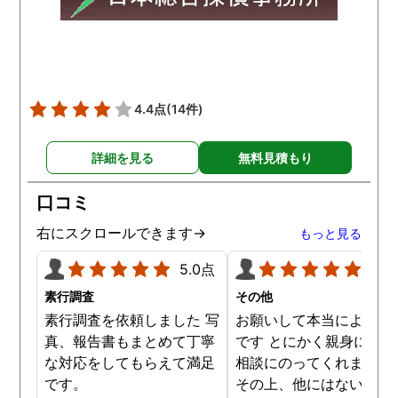
頂き、ホテルからの証拠を
撮って頂いたのは、ありが
たかったです。 調査が終わ
った後も、Lineや電話で今
後の事についてアドバイス
4.4点
(14件)
を頂いて、とても信頼出来
る探偵事務所さんだと、あ
詳細を見る
無料見積もり
らためて思いました。 事務
所の皆様にお世話になった
口コミ
ので、クチコミの方書かせ
ていただきます。ありがと
右にスクロールできます→
もっと見る
うございました。
5.0点
5.0
素行調査
その他
素行調査を依頼しました 写
お願いして本当によかっ
真、報告書もまとめて丁寧
です とにかく親身になっ
な対応をしてもらえて満足
相談にのってくれました
です。
その上、他にはないリー