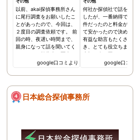
その他
その他
以前、akai探偵事務所さん
何社か探偵社で話を聞き
に尾行調査をお願いしたこ
したが、一番納得できる
とがあったので、今回は、
件だったのと料金が比較
２度目の調査依頼です。 前
て安かったので決めまし
回の時、夜遅い時間まで、
有益な助言もたくさん頂
親身になって話を聞いてく
き、とても役立ちました
れたのと、報告書の写真
大切な人が困っていたら
が、場所が悪かったのに、
番に紹介したいと思える
google口コミより
google口コミ
とても鮮明に写っていたの
偵事務所です
で、再度、調査をお願いさ
せて頂きました。 ある程
度、自分でも行動パターン
日本総合探偵事務所
の把握をしていましたが、
現場で動いて頂いている探
偵さんの働きぶりが良く
て、解決に至るまでスムー
ズでした。 とくに、急なお
願いの時に人員を手配して