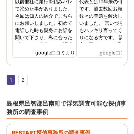
以前他社に尾行を頼みバレ
代表とは10年来の付き合
て諦めた事がありました。
です。過去数回お願いし
今回は知人の紹介でこちら
数々の問題を解決しても
にお願いしました。初めて
いました。 言いづらいこ
電話した時も親身にお話を
もハッキリ言ってくれて
聞いて下さり、私に合った
りになる方です。 調査報
プランで15日位かけて調査
書の写真もいつも驚かさ
してもらいました。 噂通り
てどうやって撮ったのか
google口コミより
google口コミ
調査も細かく、こんな所ま
くと面白い話し聞かせて
でしっかり撮ってくれたん
れますね。 問題がない方
だなと驚きました。 この証
いいんですがまた何かあ
1
2
拠で旦那と今後の話しが早
たらお願いします。
く進みそうです。また結果
はご連絡します。 知識豊富
で本当に色々と教えてくだ
島根県邑智郡邑南町で浮気調査可能な探偵事
さり、よくないことはしっ
務所の調査事例
かり注意してくださる方で
した。本当に感謝してま
す。また分からない事があ
RESTART探偵事務所の調査事例