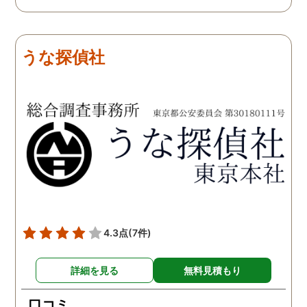
だき、私の望む結果を得る
も聞いて頂き、救われる
ためには、決して安いとは
が多々ありました。大変
言えないですが、それでも
謝しております。 私と同
うな探偵社
少しでも低く抑えるアドバ
様な状況の方々には是非
イスもいただき、納得して
FUJIリサーチさんへの依
依頼させていただきまし
をお勧め致します。 今後
た。 調査も私の望む結果を
何かありましたらご相談
得るべく、尽力して頂き、
せて頂きたいと思います
密に連絡をいただきなが
ら、丁寧に対応してくださ
いました。 おかげで、とて
も充分な調査結果をいただ
きました。 サポートの方
も、不安で日々辛い気持ち
4.3点
(7件)
で過ごしていた私に親身に
対応して頂いた上に、かな
詳細を見る
無料見積もり
り迅速に弁護士に関するア
ドバイスを頂き繋いで下さ
口コミ