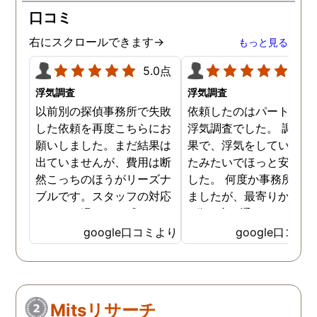
口コミ
右にスクロールできます→
もっと見る
5.0点
5.0
浮気調査
浮気調査
以前別の探偵事務所で失敗
依頼したのはパートナー
した依頼を再度こちらにお
浮気調査でした。 調査の
願いしました。まだ結果は
果で、浮気をしていなか
出ていませんが、費用は断
たみたいでほっと安心し
然こっちのほうがリーズナ
した。 何度か事務所に行
ブルです。スタッフの対応
ましたが、最寄りから徒
なんかも温かみを感じま
3分程度で通いやすかっ
す。はじめからこちらにす
です。
google口コミより
google口コミ
ればよかったです😢 …
Mitsリサーチ