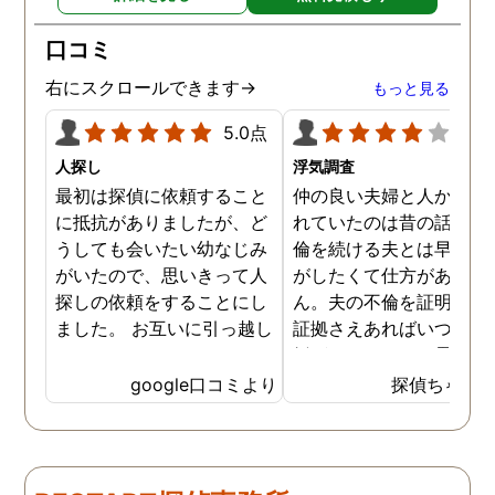
口コミ
右にスクロールできます→
もっと見る
5.0点
4.0
人探し
浮気調査
最初は探偵に依頼すること
仲の良い夫婦と人から言
に抵抗がありましたが、ど
れていたのは昔の話で、
うしても会いたい幼なじみ
倫を続ける夫とは早く離
がいたので、思いきって人
がしたくて仕方がありま
探しの依頼をすることにし
ん。夫の不倫を証明でき
ました。 お互いに引っ越し
証拠さえあればいつでも
していましたし、わかって
婚ができるのにと愚痴を
いる情報も少なかったの
ぼしていると、姉が探偵
google口コミより
探偵ちゃん
で、難しいかなと思ってい
不倫の証拠集めを依頼し
たのですが、見事に探して
くれました。探偵事務所
下さり、再会する事が出来
さんざん夫の愚痴を言っ
ました。うれしくてお互い
にも関わらず、相談員の