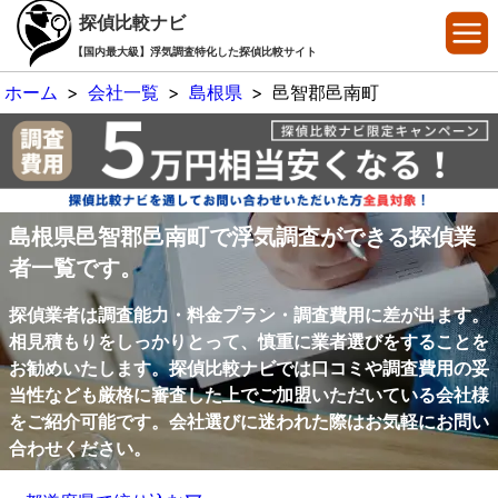
探偵比較ナビ
【国内最大級】浮気調査特化した探偵比較サイト
ホーム
>
会社一覧
>
島根県
>
邑智郡邑南町
島根県邑智郡邑南町で浮気調査ができる探偵業
者一覧です。
探偵業者は調査能力・料金プラン・調査費用に差が出ます。
相見積もりをしっかりとって、慎重に業者選びをすることを
お勧めいたします。探偵比較ナビでは口コミや調査費用の妥
当性なども厳格に審査した上でご加盟いただいている会社様
をご紹介可能です。会社選びに迷われた際はお気軽にお問い
合わせください。