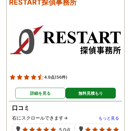
RESTART探偵事務所
に涙の再会でした。 対応し
は嫌な顔一つせず私の話
て下さった方も丁寧で、安
聞いてくれました。それ
心して相談出来ました。 児
ら本題の調査に関しての
玉総合情報事務所さんに依
になり、費用に関しても
頼させていただき本当に良
明な点が全くないほどし
かったです。
かりと説明をしてくれま
た。調査では夫が不倫相
の自宅に頻繁に訪れる様
が明らかにされ、客観的
見ても不倫を疑いようの
い証拠も集めてくれまし
4.9点
(56件)
た。その間に姉は弁護士
務所に関しても調べてく
詳細を見る
無料見積もり
ていて、周りの人たちの
かげで夫と離婚ができそ
口コミ
です。
右にスクロールできます→
もっと見る
5.0点
5.0