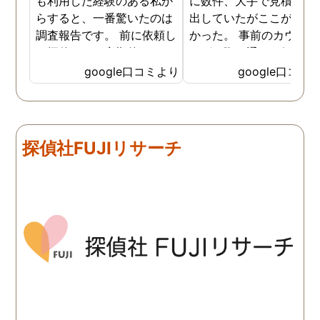
も利用した経験のある私か
に数件、大手で見積もり
らすると、一番驚いたのは
出していたがここが一番
調査報告です。 前に依頼し
かった。 事前のカウンセ
た探偵では、定期的にまと
ングの際の通りの価格で
めて報告がくる為なかなか
途中での追加料金なども
google口コミより
google口コミ
実際の現状を把握するのが
く安心してお任せできた
難しかったですが、ここは
由のひとつ。 かと言って
リアルタイムで都度報告が
査が雑ということも一切
来ていました。 担当の人も
く、むしろ期待以上に細
探偵社FUJIリサーチ
丁寧で報告内容もわかりや
く調査・報告してくれた
すかったです。 全国に展開
実際の調査状況をリアル
されているという点も強み
イムで知れるのはかなり
ですね。
い。