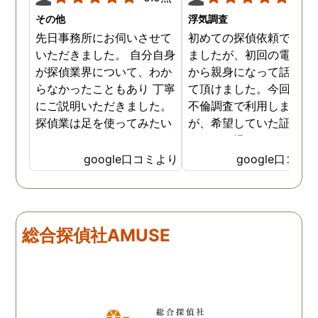
その他
浮気調査
先日事務所にお伺いさせて
初めての探偵依頼で緊張
いただきました。 自分自身
ましたが、初回の電話相
が探偵業界について、わか
から親身になって話を聞
らなかったこともあり 丁寧
て頂けました。今回、夫
にご説明いただきました。
不倫調査で利用しました
探偵業は足を使ってみたい
が、希望していた証拠を
なイメージがありましたが
っかりと撮ってもらうこ
SNSなどの知識も豊富で、
が出来ました。調査中も
google口コミより
google口コミ
色んな視点から対応されて
動きがある度に細かく報
います。 他の口コミにもあ
してくださり、安心しま
るように、他事務所より料
た。調査当日の夫の動き
金が安く明確で親身になっ
読めない中、柔軟に対応
総合探偵社AMUSE
て対応いただける探偵さん
てくださったこと、本当
です。
感謝しています。 あの日
気を出して電話して良か
た！と心から思っていま
す。