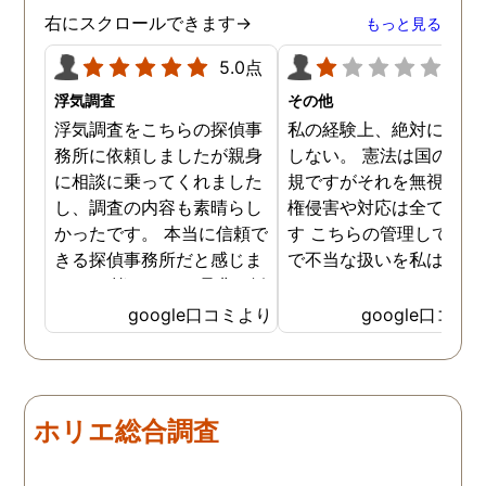
右にスクロールできます→
もっと見る
5.0点
1.0
浮気調査
その他
浮気調査をこちらの探偵事
私の経験上、絶対にお勧
務所に依頼しましたが親身
しない。 憲法は国の最高
に相談に乗ってくれました
規ですがそれを無視した
し、調査の内容も素晴らし
権侵害や対応は全て違法
かったです。 本当に信頼で
す こちらの管理している
きる探偵事務所だと感じま
で不当な扱いを私は受け
した。 皆さんにも是非お勧
した
めしたいと思います。
google口コミより
google口コミ
ホリエ総合調査