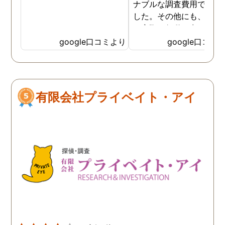
ナブルな調査費用で済み
した。その他にも、相談
ら実際に行動に出て頂い
のが、スゴく早く問題を
google口コミより
google口コミ
決していただき、大変助
りました。 次回も是非お
いしようと思いました。
しろ最初の相談の段階が
有限会社プライベイト・アイ
本当に無料なのが、よか
たです。