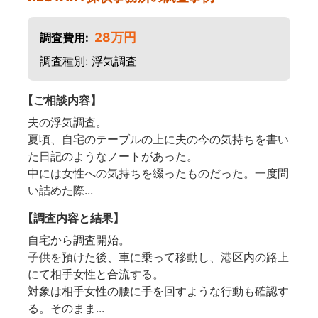
りましたらご連絡するかも
しれませんが、よろしくお
28万円
調査費用:
願いします。 この度はあり
がとうございました！！
調査種別: 浮気調査
【ご相談内容】
夫の浮気調査。
夏頃、自宅のテーブルの上に夫の今の気持ちを書い
た日記のようなノートがあった。
中には女性への気持ちを綴ったものだった。一度問
い詰めた際...
【調査内容と結果】
自宅から調査開始。
子供を預けた後、車に乗って移動し、港区内の路上
にて相手女性と合流する。
対象は相手女性の腰に手を回すような行動も確認す
る。そのまま...