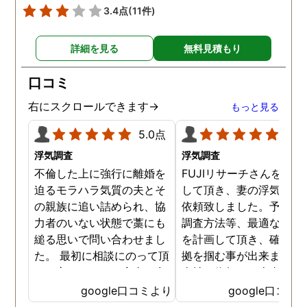
3.4点
(11件)
詳細を見る
無料見積もり
口コミ
右にスクロールできます→
もっと見る
5.0点
5.0
浮気調査
浮気調査
不倫した上に強行に離婚を
FUJIリサーチさんをご紹
迫るモラハラ気質の夫とそ
して頂き、妻の浮気調査
の親族に追い詰められ、協
依頼致しました。予算か
力者のいない状態で藁にも
調査方法等、最適なやり
縋る思いで問い合わせまし
を計画して頂き、確実な
た。 最初に相談にのって頂
拠を掴む事が出来ました
いた方も、とても率直に意
当社に依頼して本当に良
見を言っていただき、また
ったと実感しております
google口コミより
google口コミ
費用面も正直に答えていた
依頼中にはいろいろな相