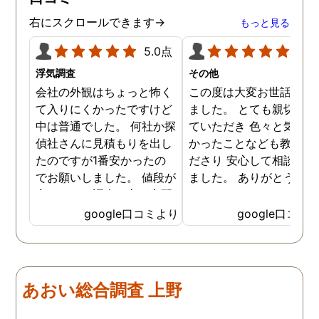
った事、本当に感謝してい
ます。
右にスクロールできます→
もっと見る
5.0点
5.0
浮気調査
その他
会社の外観はちょっと怖く
この度は大変お世話にな
て入りにくかったですけど
ました。 とても親切に接
中は普通でした。 何社か探
ていただき 色々と気付か
偵社さんに見積もりを出し
かったことなども教えて
たのですが1番安かったの
ださり 安心して相談がで
でお願いしました。 値段が
ました。 ありがとうござ
安いので、調査の方が心配
ました。
でしたがしっかり浮気の証
google口コミより
google口コミ
拠を押さえて頂けました。
ありがとう御座いました。
前に進めます。 もう2度と
探偵に頼む事のない人生を
あおい総合調査 上野
歩みますね(笑)