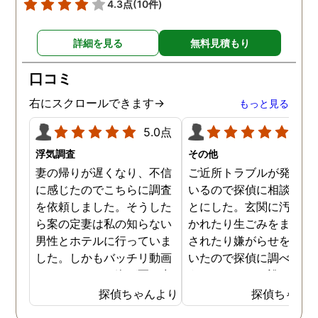
4.3点
(10件)
詳細を見る
無料見積もり
口コミ
右にスクロールできます→
もっと見る
5.0点
5.0
浮気調査
その他
妻の帰りが遅くなり、不信
ご近所トラブルが発生し
に感じたのでこちらに調査
いるので探偵に相談する
を依頼しました。そうした
とにした。玄関に汚物を
ら案の定妻は私の知らない
かれたり生ごみをまき散
男性とホテルに行っていま
されたり嫌がらせを受け
した。しかもバッチリ動画
いたので探偵に調べても
でキスしている姿が写し出
うことにした。誰がやっ
されていました。本当にシ
いるのか何が原因なのか
探偵ちゃんより
探偵ちゃん
ョックでしたが、これでス
べてもらうと隣の奥さん