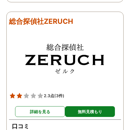
ッキリしました。裁判では
った。痴呆症が進み被害
探偵が紹介してくれた弁護
想が強くなっていたよう
士と一緒に戦っていこうと
だ。普段は普通なのに夜
総合探偵社ZERUCH
思います。探偵に支払った
なるとおかしくなってそ
費用も思ったよりリーズナ
ような行動を起こしてい
ブルで良かったです。「こ
ようだ。
れからもサポートしていき
ますから。」と言う探偵か
らの言葉には本当に励まさ
れました。これからも弁護
士同様にサポートをお願い
したいと考えています。
2.3点
(3件)
詳細を見る
無料見積もり
口コミ