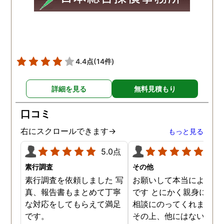
頂き、ホテルからの証拠を
撮って頂いたのは、ありが
たかったです。 調査が終わ
った後も、Lineや電話で今
後の事についてアドバイス
4.4点
(14件)
を頂いて、とても信頼出来
る探偵事務所さんだと、あ
詳細を見る
無料見積もり
らためて思いました。 事務
所の皆様にお世話になった
口コミ
ので、クチコミの方書かせ
ていただきます。ありがと
右にスクロールできます→
もっと見る
うございました。
5.0点
5.0
素行調査
その他
素行調査を依頼しました 写
お願いして本当によかっ
真、報告書もまとめて丁寧
です とにかく親身になっ
な対応をしてもらえて満足
相談にのってくれました
です。
その上、他にはないリー