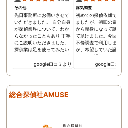
その他
浮気調査
先日事務所にお伺いさせて
初めての探偵依頼で緊張
いただきました。 自分自身
ましたが、初回の電話相
が探偵業界について、わか
から親身になって話を聞
らなかったこともあり 丁寧
て頂けました。今回、夫
にご説明いただきました。
不倫調査で利用しました
探偵業は足を使ってみたい
が、希望していた証拠を
なイメージがありましたが
っかりと撮ってもらうこ
SNSなどの知識も豊富で、
が出来ました。調査中も
google口コミより
google口コミ
色んな視点から対応されて
動きがある度に細かく報
います。 他の口コミにもあ
してくださり、安心しま
るように、他事務所より料
た。調査当日の夫の動き
金が安く明確で親身になっ
読めない中、柔軟に対応
総合探偵社AMUSE
て対応いただける探偵さん
てくださったこと、本当
です。
感謝しています。 あの日
気を出して電話して良か
た！と心から思っていま
す。