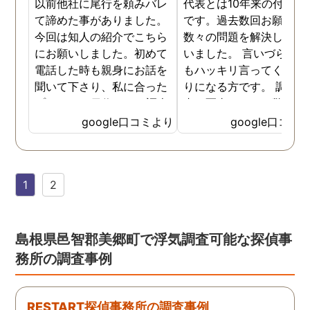
以前他社に尾行を頼みバレ
代表とは10年来の付き合
て諦めた事がありました。
です。過去数回お願いし
今回は知人の紹介でこちら
数々の問題を解決しても
にお願いしました。初めて
いました。 言いづらいこ
電話した時も親身にお話を
もハッキリ言ってくれて
聞いて下さり、私に合った
りになる方です。 調査報
プランで15日位かけて調査
書の写真もいつも驚かさ
してもらいました。 噂通り
てどうやって撮ったのか
google口コミより
google口コミ
調査も細かく、こんな所ま
くと面白い話し聞かせて
でしっかり撮ってくれたん
れますね。 問題がない方
だなと驚きました。 この証
いいんですがまた何かあ
1
2
拠で旦那と今後の話しが早
たらお願いします。
く進みそうです。また結果
はご連絡します。 知識豊富
で本当に色々と教えてくだ
島根県邑智郡美郷町で浮気調査可能な探偵事
さり、よくないことはしっ
務所の調査事例
かり注意してくださる方で
した。本当に感謝してま
す。また分からない事があ
RESTART探偵事務所の調査事例