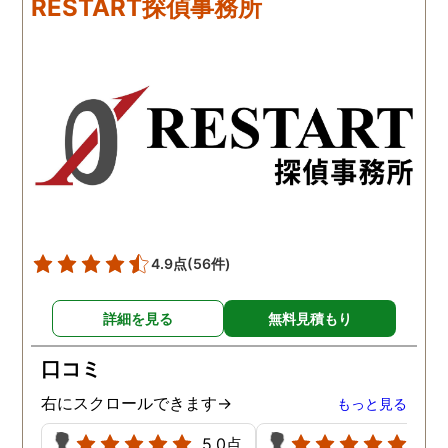
RESTART探偵事務所
に涙の再会でした。 対応し
は嫌な顔一つせず私の話
て下さった方も丁寧で、安
聞いてくれました。それ
心して相談出来ました。 児
ら本題の調査に関しての
玉総合情報事務所さんに依
になり、費用に関しても
頼させていただき本当に良
明な点が全くないほどし
かったです。
かりと説明をしてくれま
た。調査では夫が不倫相
の自宅に頻繁に訪れる様
が明らかにされ、客観的
見ても不倫を疑いようの
い証拠も集めてくれまし
4.9点
(56件)
た。その間に姉は弁護士
務所に関しても調べてく
詳細を見る
無料見積もり
ていて、周りの人たちの
かげで夫と離婚ができそ
口コミ
です。
右にスクロールできます→
もっと見る
5.0点
5.0