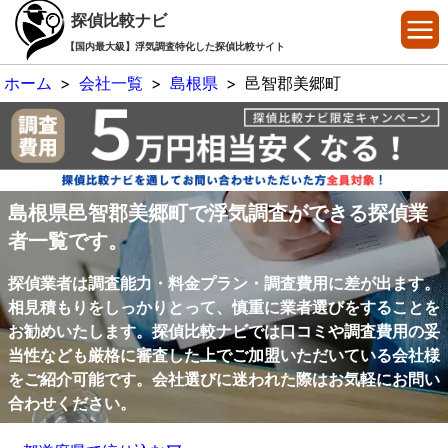
探偵比較ナビ
【国内最大級】浮気調査特化した探偵比較サイト
ホーム
>
会社一覧
>
島根県
>
邑智郡美郷町
島根県邑智郡美郷町で浮気調査ができる探偵業
者一覧です。
探偵業者は調査能力・料金プラン・調査費用に差が出ます。
相見積もりをしっかりとって、慎重に業者選びをすることを
お勧めいたします。探偵比較ナビでは口コミや調査費用の妥
当性なども厳格に審査した上でご加盟いただいている会社様
をご紹介可能です。会社選びに迷われた際はお気軽にお問い
合わせください。