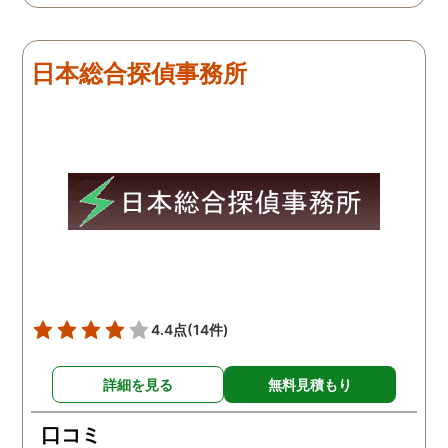
で、再度、調査をお願いさ
せて頂きました。 ある程
度、自分でも行動パターン
日本総合探偵事務所
の把握をしていましたが、
現場で動いて頂いている探
偵さんの働きぶりが良く
て、解決に至るまでスムー
ズでした。 とくに、急なお
願いの時に人員を手配して
頂き、ホテルからの証拠を
撮って頂いたのは、ありが
たかったです。 調査が終わ
った後も、Lineや電話で今
後の事についてアドバイス
4.4点
(14件)
を頂いて、とても信頼出来
る探偵事務所さんだと、あ
詳細を見る
無料見積もり
らためて思いました。 事務
所の皆様にお世話になった
口コミ
ので、クチコミの方書かせ