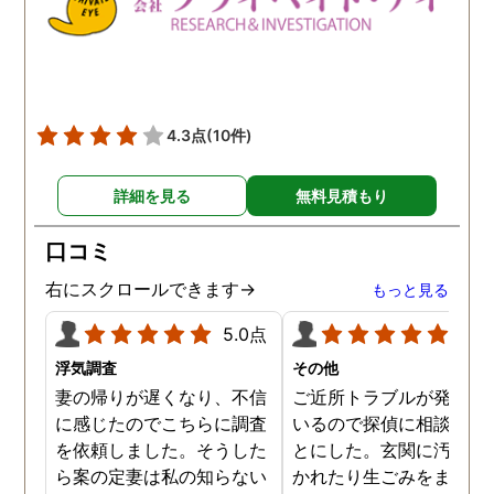
ったです。 調査中も旦那
毎日のように離婚を迫っ
くる中、どう対応してい
のか精神的にも追い詰め
れていた時、毎日のよう
4.3点
(10件)
話を聞いてくださったり
励まして頂いたので心が
れそうになる中でとても
詳細を見る
無料見積もり
強かったです。 仕事とは
え、岡さんや平田さんが
口コミ
頼者の目線で心を寄せて
右にスクロールできます→
もっと見る
ださっていたり、親身に
ドバイスをくださったこ
5.0点
5.0
で色々冷静にこれまでの
浮気調査
その他
とも見直す事ができ、契
妻の帰りが遅くなり、不信
ご近所トラブルが発生し
を結んだ時に期待してい
に感じたのでこちらに調査
いるので探偵に相談する
以上のものを得られまし
を依頼しました。そうした
とにした。玄関に汚物を
た。 本当にありがとうご
ら案の定妻は私の知らない
かれたり生ごみをまき散
いました。 急なお願いに