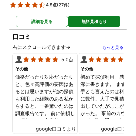
4.5点
(27件)
詳細を見る
無料見積もり
口コミ
右にスクロールできます→
もっと見る
5.0点
5.0
その他
その他
価格だったり対応だったり
初めて探偵利用。感想を
と、色々高評価の要因はあ
潔に書きます。 まず、決
るとは思いますが他の探偵
手とも言えたのは料金。 
も利用した経験のある私か
に数件、大手で見積もり
らすると、一番驚いたのは
出していたがここが一番
調査報告です。 前に依頼し
かった。 事前のカウンセ
た探偵では、定期的にまと
ングの際の通りの価格で
めて報告がくる為なかなか
途中での追加料金なども
google口コミより
google口コミ
実際の現状を把握するのが
く安心してお任せできた