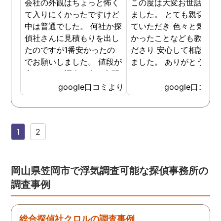
会社の外観はちょっと怖く
この度は大変お世話にな
て入りにくかったですけど
ました。 とても親切に接
中は普通でした。 何社か探
ていただき 色々と気付か
偵社さんに見積もりを出し
かったことなども教えて
たのですが1番安かったの
ださり 安心して相談がで
でお願いしました。 値段が
ました。 ありがとうござ
安いので、調査の方が心配
ました。
でしたがしっかり浮気の証
google口コミより
google口コミ
拠を押さえて頂けました。
ありがとう御座いました。
前に進めます。 もう2度と
1
2
探偵に頼む事のない人生を
歩みますね(笑)
岡山県笠岡市で浮気調査可能な探偵事務所の
調査事例
総合探偵社クロルの調査事例