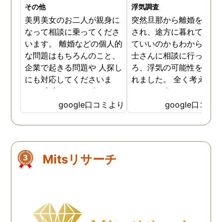
その他
浮気調査
美男美女のお二人が親身に
突然旦那から離婚を切り
なって相談に乗ってくださ
され、途方に暮れてどう
います。 離婚などの個人的
ていいのかもわからず弁
な問題はもちろんのこと、
士さんに相談に行ったと
企業で起きる問題や 人探し
ろ、浮気の可能性を指摘
にも対応してくださいま
れました。 全く考えても
す。 安心してご紹介できる
なかった事で、もし浮気
信頼できる探偵事務所で
していたとしてもどうや
google口コミより
google口コミ
す。
て確かめたらいいのか聞
たら、探偵を使って調べ
手も考えてみては、と。 
山に探偵事務所があるこ
Mitsリサーチ
も知らなかったのですが
弁護士さんの方から探偵
頼むならテラスエージェ
トさんがいいと教えてい
だきました。 調査料金も
心的だし、調査自体も間