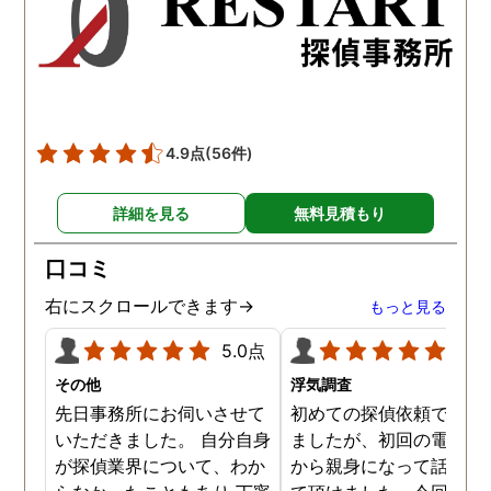
かったです。
かりと説明をしてくれま
た。調査では夫が不倫相
の自宅に頻繁に訪れる様
が明らかにされ、客観的
見ても不倫を疑いようの
い証拠も集めてくれまし
4.9点
(56件)
た。その間に姉は弁護士
務所に関しても調べてく
詳細を見る
無料見積もり
ていて、周りの人たちの
かげで夫と離婚ができそ
口コミ
です。
右にスクロールできます→
もっと見る
5.0点
5.0
その他
浮気調査
先日事務所にお伺いさせて
初めての探偵依頼で緊張
いただきました。 自分自身
ましたが、初回の電話相
が探偵業界について、わか
から親身になって話を聞