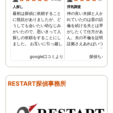
人探し
浮気調査
最初は探偵に依頼すること
仲の良い夫婦と人から言
に抵抗がありましたが、ど
れていたのは昔の話で、
うしても会いたい幼なじみ
倫を続ける夫とは早く離
がいたので、思いきって人
がしたくて仕方がありま
探しの依頼をすることにし
ん。夫の不倫を証明でき
ました。 お互いに引っ越し
証拠さえあればいつでも
していましたし、わかって
婚ができるのにと愚痴を
いる情報も少なかったの
ぼしていると、姉が探偵
google口コミより
探偵ちゃん
で、難しいかなと思ってい
不倫の証拠集めを依頼し
たのですが、見事に探して
くれました。探偵事務所
下さり、再会する事が出来
さんざん夫の愚痴を言っ
ました。うれしくてお互い
にも関わらず、相談員の
RESTART探偵事務所
に涙の再会でした。 対応し
は嫌な顔一つせず私の話
て下さった方も丁寧で、安
聞いてくれました。それ
心して相談出来ました。 児
ら本題の調査に関しての
玉総合情報事務所さんに依
になり、費用に関しても
頼させていただき本当に良
明な点が全くないほどし