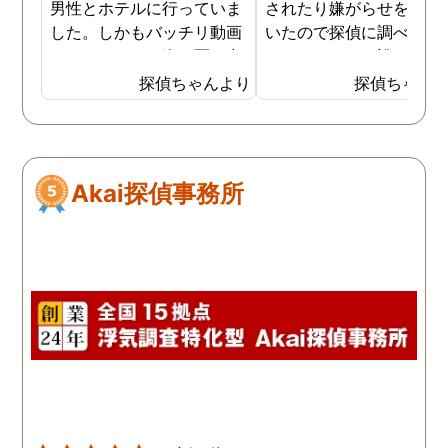
男性とホテルに行っていま
されたり嫌がらせを受け
対応してくださったりし
した。しかもバッチリ動画
いたので探偵に調べても
調査員の皆様にも感謝で
でキスしている姿が写し出
うことにした。誰がやっ
す。 今後夫婦関係を立て
されていました。本当にシ
いるのか何が原因なのか
探偵ちゃんより
探偵ちゃん
すなかで、また行き詰ま
ョックでしたが、これでス
べてもらうと隣の奥さん
事もあると思うのでその
ッキリしました。裁判では
った。痴呆症が進み被害
きはまた相談させてくだ
探偵が紹介してくれた弁護
想が強くなっていたよう
い。 頼りにしています！
士と一緒に戦っていこうと
だ。普段は普通なのに夜
Akai探偵事務所
思います。探偵に支払った
なるとおかしくなってそ
費用も思ったよりリーズナ
ような行動を起こしてい
ブルで良かったです。「こ
ようだ。
れからもサポートしていき
ますから。」と言う探偵か
らの言葉には本当に励まさ
れました。これからも弁護
士同様にサポートをお願い
したいと考えています。