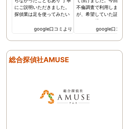
らなかったこともあり 丁寧
て頂けました。今回、夫
にご説明いただきました。
不倫調査で利用しました
探偵業は足を使ってみたい
が、希望していた証拠を
なイメージがありましたが
っかりと撮ってもらうこ
SNSなどの知識も豊富で、
が出来ました。調査中も
google口コミより
google口コミ
色んな視点から対応されて
動きがある度に細かく報
います。 他の口コミにもあ
してくださり、安心しま
るように、他事務所より料
た。調査当日の夫の動き
金が安く明確で親身になっ
読めない中、柔軟に対応
総合探偵社AMUSE
て対応いただける探偵さん
てくださったこと、本当
です。
感謝しています。 あの日
気を出して電話して良か
た！と心から思っていま
す。