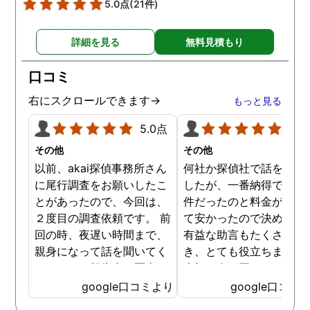
5.0点
(21件)
詳細を見る
無料見積もり
口コミ
右にスクロールできます→
もっと見る
5.0点
5.0
その他
その他
以前、akai探偵事務所さん
何社か探偵社で話を聞き
に尾行調査をお願いしたこ
したが、一番納得できる
とがあったので、今回は、
件だったのと料金が比較
２度目の調査依頼です。 前
て安かったので決めまし
回の時、夜遅い時間まで、
有益な助言もたくさん頂
親身になって話を聞いてく
き、とても役立ちました
れたのと、報告書の写真
大切な人が困っていたら
が、場所が悪かったのに、
番に紹介したいと思える
google口コミより
google口コミ
とても鮮明に写っていたの
偵事務所です