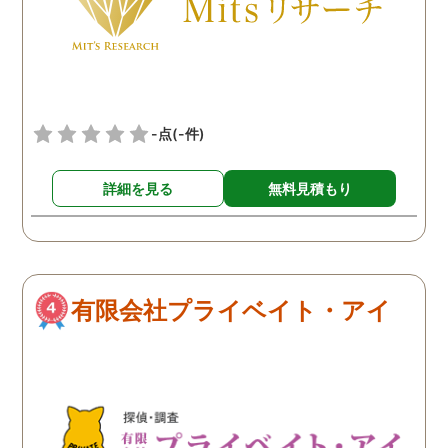
いないからとのことだっ
ので弁護士さんとの相談
後、すぐに電話したとこ
ろ、今からすぐに相談に
っていただけるとのこと
-点
(-件)
事務所に伺いました。 そ
時は依頼せずに話だけ聞
詳細を見る
無料見積もり
て帰ったのですが、それ
ら数日、浮気をしている
もと思って旦那の様子を
ていると、確かに怪しい
思える事がいくつも出て
有限会社プライベイト・アイ
たので、次の週もう一度
って、調査を依頼するこ
にしました。 弁護士さん
らの紹介だったので、全
不安はなく安心してお願
することができたのも良