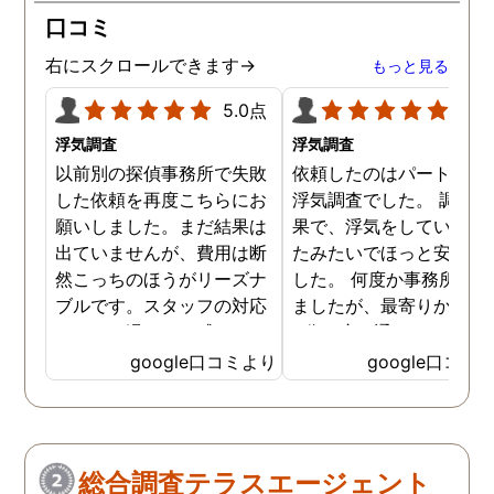
口コミ
右にスクロールできます→
もっと見る
5.0点
5.0
浮気調査
浮気調査
以前別の探偵事務所で失敗
依頼したのはパートナー
した依頼を再度こちらにお
浮気調査でした。 調査の
願いしました。まだ結果は
果で、浮気をしていなか
出ていませんが、費用は断
たみたいでほっと安心し
然こっちのほうがリーズナ
した。 何度か事務所に行
ブルです。スタッフの対応
ましたが、最寄りから徒
なんかも温かみを感じま
3分程度で通いやすかっ
す。はじめからこちらにす
です。
google口コミより
google口コミ
ればよかったです😢 …
総合調査テラスエージェント