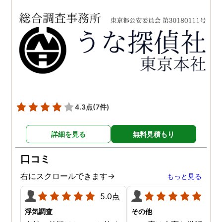
依頼させていただきまし
をお勧め致します。 今後
た。 調査も私の望む結果を
何かありましたらご相談
得るべく、尽力して頂き、
せて頂きたいと思います
密に連絡をいただきなが
ら、丁寧に対応してくださ
いました。 おかげで、とて
も充分な調査結果をいただ
きました。 サポートの方
も、不安で日々辛い気持ち
4.3点
(7件)
で過ごしていた私に親身に
対応して頂いた上に、かな
詳細を見る
無料見積もり
り迅速に弁護士に関するア
ドバイスを頂き繋いで下さ
口コミ
った事、本当に感謝してい
ます。
右にスクロールできます→
もっと見る
5.0点
5.0
浮気調査
その他