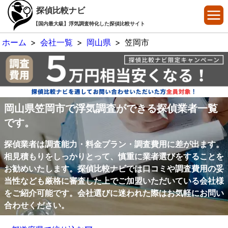
探偵比較ナビ
【国内最大級】浮気調査特化した探偵比較サイト
ホーム
>
会社一覧
>
岡山県
>
笠岡市
岡山県笠岡市で浮気調査ができる探偵業者一覧
です。
探偵業者は調査能力・料金プラン・調査費用に差が出ます。
相見積もりをしっかりとって、慎重に業者選びをすることを
お勧めいたします。探偵比較ナビでは口コミや調査費用の妥
当性なども厳格に審査した上でご加盟いただいている会社様
をご紹介可能です。会社選びに迷われた際はお気軽にお問い
合わせください。