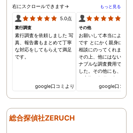
ていただきます。ありがと
右にスクロールできます→
もっと見る
うございました。
5.0点
5.0
素行調査
その他
素行調査を依頼しました 写
お願いして本当によかっ
真、報告書もまとめて丁寧
です とにかく親身になっ
な対応をしてもらえて満足
相談にのってくれました
です。
その上、他にはないリー
ナブルな調査費用で済み
した。その他にも、相談
ら実際に行動に出て頂い
のが、スゴく早く問題を
google口コミより
google口コミ
決していただき、大変助
りました。 次回も是非お
いしようと思いました。
しろ最初の相談の段階が
総合探偵社ZERUCH
本当に無料なのが、よか
たです。