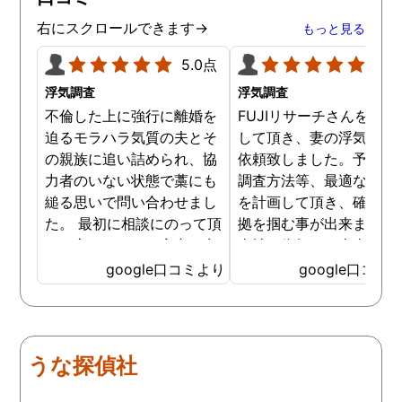
右にスクロールできます→
もっと見る
5.0点
5.0
浮気調査
浮気調査
不倫した上に強行に離婚を
FUJIリサーチさんをご紹
迫るモラハラ気質の夫とそ
して頂き、妻の浮気調査
の親族に追い詰められ、協
依頼致しました。予算か
力者のいない状態で藁にも
調査方法等、最適なやり
縋る思いで問い合わせまし
を計画して頂き、確実な
た。 最初に相談にのって頂
拠を掴む事が出来ました
いた方も、とても率直に意
当社に依頼して本当に良
見を言っていただき、また
ったと実感しております
google口コミより
google口コミ
費用面も正直に答えていた
依頼中にはいろいろな相
だき、私の望む結果を得る
も聞いて頂き、救われる
ためには、決して安いとは
が多々ありました。大変
言えないですが、それでも
謝しております。 私と同
うな探偵社
少しでも低く抑えるアドバ
様な状況の方々には是非
イスもいただき、納得して
FUJIリサーチさんへの依