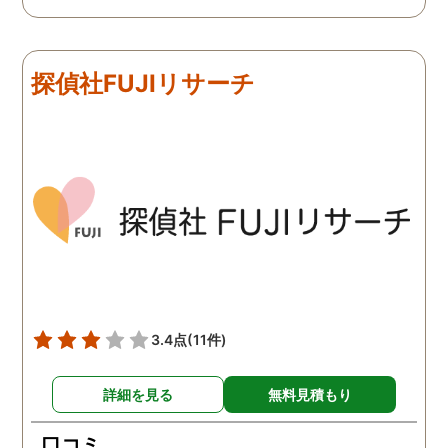
難しかったですが、ここは
由のひとつ。 かと言って
リアルタイムで都度報告が
査が雑ということも一切
来ていました。 担当の人も
く、むしろ期待以上に細
探偵社FUJIリサーチ
丁寧で報告内容もわかりや
く調査・報告してくれた
すかったです。 全国に展開
実際の調査状況をリアル
されているという点も強み
イムで知れるのはかなり
ですね。
い。
3.4点
(11件)
詳細を見る
無料見積もり
口コミ