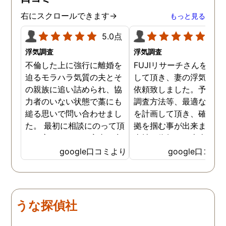
右にスクロールできます→
もっと見る
5.0点
5.0
浮気調査
浮気調査
不倫した上に強行に離婚を
FUJIリサーチさんをご紹
迫るモラハラ気質の夫とそ
して頂き、妻の浮気調査
の親族に追い詰められ、協
依頼致しました。予算か
力者のいない状態で藁にも
調査方法等、最適なやり
縋る思いで問い合わせまし
を計画して頂き、確実な
た。 最初に相談にのって頂
拠を掴む事が出来ました
いた方も、とても率直に意
当社に依頼して本当に良
見を言っていただき、また
ったと実感しております
google口コミより
google口コミ
費用面も正直に答えていた
依頼中にはいろいろな相
だき、私の望む結果を得る
も聞いて頂き、救われる
ためには、決して安いとは
が多々ありました。大変
言えないですが、それでも
謝しております。 私と同
うな探偵社
少しでも低く抑えるアドバ
様な状況の方々には是非
イスもいただき、納得して
FUJIリサーチさんへの依