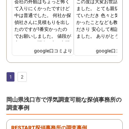
会社の外観はちょっと怖く
この度は大変お世話にな
て入りにくかったですけど
ました。 とても親切に接
中は普通でした。 何社か探
ていただき 色々と気付か
偵社さんに見積もりを出し
かったことなども教えて
たのですが1番安かったの
ださり 安心して相談がで
でお願いしました。 値段が
ました。 ありがとうござ
安いので、調査の方が心配
ました。
でしたがしっかり浮気の証
google口コミより
google口コミ
拠を押さえて頂けました。
ありがとう御座いました。
前に進めます。 もう2度と
1
2
探偵に頼む事のない人生を
歩みますね(笑)
岡山県浅口市で浮気調査可能な探偵事務所の
調査事例
RESTART探偵事務所の調査事例