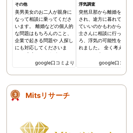
その他
浮気調査
美男美女のお二人が親身に
突然旦那から離婚を切り
なって相談に乗ってくださ
され、途方に暮れてどう
います。 離婚などの個人的
ていいのかもわからず弁
な問題はもちろんのこと、
士さんに相談に行ったと
企業で起きる問題や 人探し
ろ、浮気の可能性を指摘
にも対応してくださいま
れました。 全く考えても
す。 安心してご紹介できる
なかった事で、もし浮気
信頼できる探偵事務所で
していたとしてもどうや
google口コミより
google口コミ
す。
て確かめたらいいのか聞
たら、探偵を使って調べ
手も考えてみては、と。 
山に探偵事務所があるこ
Mitsリサーチ
も知らなかったのですが
弁護士さんの方から探偵
頼むならテラスエージェ
トさんがいいと教えてい
だきました。 調査料金も
心的だし、調査自体も間