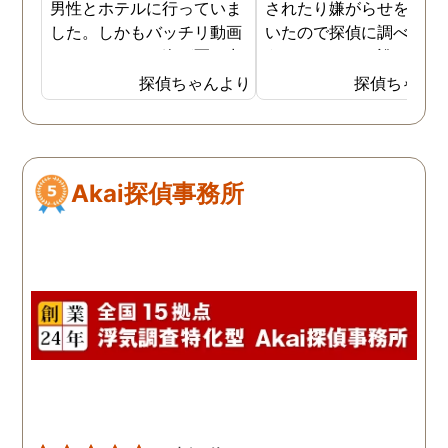
男性とホテルに行っていま
されたり嫌がらせを受け
対応してくださったりし
した。しかもバッチリ動画
いたので探偵に調べても
調査員の皆様にも感謝で
でキスしている姿が写し出
うことにした。誰がやっ
す。 今後夫婦関係を立て
されていました。本当にシ
いるのか何が原因なのか
探偵ちゃんより
探偵ちゃん
すなかで、また行き詰ま
ョックでしたが、これでス
べてもらうと隣の奥さん
事もあると思うのでその
ッキリしました。裁判では
った。痴呆症が進み被害
きはまた相談させてくだ
探偵が紹介してくれた弁護
想が強くなっていたよう
い。 頼りにしています！
士と一緒に戦っていこうと
だ。普段は普通なのに夜
Akai探偵事務所
思います。探偵に支払った
なるとおかしくなってそ
費用も思ったよりリーズナ
ような行動を起こしてい
ブルで良かったです。「こ
ようだ。
れからもサポートしていき
ますから。」と言う探偵か
らの言葉には本当に励まさ
れました。これからも弁護
士同様にサポートをお願い
したいと考えています。