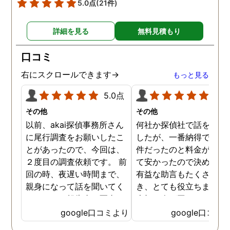
5.0点
(21件)
詳細を見る
無料見積もり
口コミ
右にスクロールできます→
もっと見る
5.0点
5.0
その他
その他
以前、akai探偵事務所さん
何社か探偵社で話を聞き
に尾行調査をお願いしたこ
したが、一番納得できる
とがあったので、今回は、
件だったのと料金が比較
２度目の調査依頼です。 前
て安かったので決めまし
回の時、夜遅い時間まで、
有益な助言もたくさん頂
親身になって話を聞いてく
き、とても役立ちました
れたのと、報告書の写真
大切な人が困っていたら
が、場所が悪かったのに、
番に紹介したいと思える
google口コミより
google口コミ
とても鮮明に写っていたの
偵事務所です