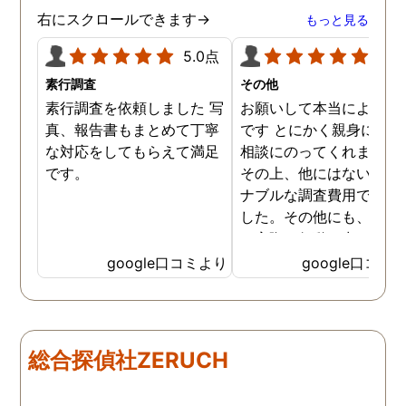
ていただきます。ありがと
右にスクロールできます→
もっと見る
うございました。
5.0点
5.0
素行調査
その他
素行調査を依頼しました 写
お願いして本当によかっ
真、報告書もまとめて丁寧
です とにかく親身になっ
な対応をしてもらえて満足
相談にのってくれました
です。
その上、他にはないリー
ナブルな調査費用で済み
した。その他にも、相談
ら実際に行動に出て頂い
のが、スゴく早く問題を
google口コミより
google口コミ
決していただき、大変助
りました。 次回も是非お
いしようと思いました。
しろ最初の相談の段階が
総合探偵社ZERUCH
本当に無料なのが、よか
たです。