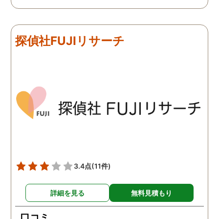
難しかったですが、ここは
由のひとつ。 かと言って
リアルタイムで都度報告が
査が雑ということも一切
来ていました。 担当の人も
く、むしろ期待以上に細
探偵社FUJIリサーチ
丁寧で報告内容もわかりや
く調査・報告してくれた
すかったです。 全国に展開
実際の調査状況をリアル
されているという点も強み
イムで知れるのはかなり
ですね。
い。
3.4点
(11件)
詳細を見る
無料見積もり
口コミ