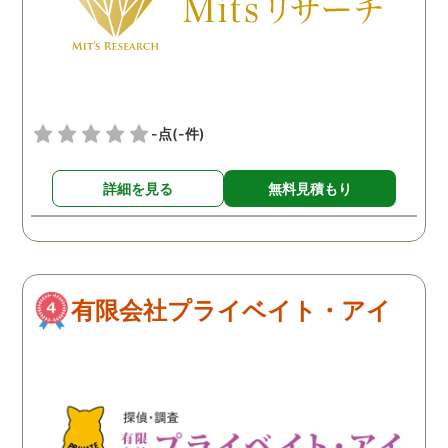
いないからとのことだっ
ので弁護士さんとの相談
後、すぐに電話したとこ
ろ、今からすぐに相談に
っていただけるとのこと
-点
(-件)
事務所に伺いました。 そ
時は依頼せずに話だけ聞
詳細を見る
無料見積もり
て帰ったのですが、それ
ら数日、浮気をしている
もと思って旦那の様子を
ていると、確かに怪しい
思える事がいくつも出て
有限会社プライベイト・アイ
たので、次の週もう一度
って、調査を依頼するこ
にしました。 弁護士さん
らの紹介だったので、全
不安はなく安心してお願
することができたのも良