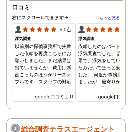
口コミ
右にスクロールできます→
もっと見る
5.0点
5.0
浮気調査
浮気調査
以前別の探偵事務所で失敗
依頼したのはパートナー
した依頼を再度こちらにお
浮気調査でした。 調査の
願いしました。まだ結果は
果で、浮気をしていなか
出ていませんが、費用は断
たみたいでほっと安心し
然こっちのほうがリーズナ
した。 何度か事務所に行
ブルです。スタッフの対応
ましたが、最寄りから徒
なんかも温かみを感じま
3分程度で通いやすかっ
す。はじめからこちらにす
です。
google口コミより
google口コミ
ればよかったです😢 …
総合調査テラスエージェント