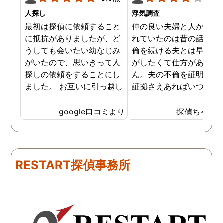
人探し
浮気調査
最初は探偵に依頼すること
仲の良い夫婦と人から言
に抵抗がありましたが、ど
れていたのは昔の話で、
うしても会いたい幼なじみ
倫を続ける夫とは早く離
がいたので、思いきって人
がしたくて仕方がありま
探しの依頼をすることにし
ん。夫の不倫を証明でき
ました。 お互いに引っ越し
証拠さえあればいつでも
していましたし、わかって
婚ができるのにと愚痴を
いる情報も少なかったの
ぼしていると、姉が探偵
google口コミより
探偵ちゃん
で、難しいかなと思ってい
不倫の証拠集めを依頼し
たのですが、見事に探して
くれました。探偵事務所
下さり、再会する事が出来
さんざん夫の愚痴を言っ
ました。うれしくてお互い
にも関わらず、相談員の
RESTART探偵事務所
に涙の再会でした。 対応し
は嫌な顔一つせず私の話
て下さった方も丁寧で、安
聞いてくれました。それ
心して相談出来ました。 児
ら本題の調査に関しての
玉総合情報事務所さんに依
になり、費用に関しても
頼させていただき本当に良
明な点が全くないほどし