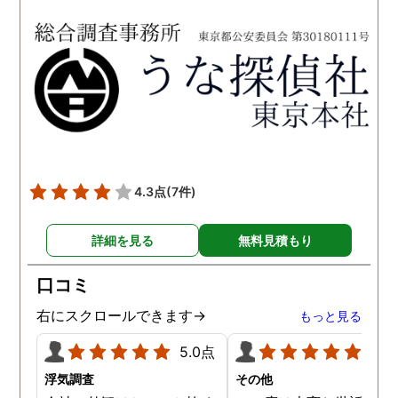
依頼させていただきまし
をお勧め致します。 今後
た。 調査も私の望む結果を
何かありましたらご相談
得るべく、尽力して頂き、
せて頂きたいと思います
密に連絡をいただきなが
ら、丁寧に対応してくださ
いました。 おかげで、とて
も充分な調査結果をいただ
きました。 サポートの方
も、不安で日々辛い気持ち
4.3点
(7件)
で過ごしていた私に親身に
対応して頂いた上に、かな
詳細を見る
無料見積もり
り迅速に弁護士に関するア
ドバイスを頂き繋いで下さ
口コミ
った事、本当に感謝してい
ます。
右にスクロールできます→
もっと見る
5.0点
5.0
浮気調査
その他