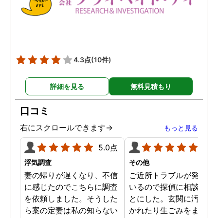
ったです。 調査中も旦那
毎日のように離婚を迫っ
くる中、どう対応してい
のか精神的にも追い詰め
れていた時、毎日のよう
4.3点
(10件)
話を聞いてくださったり
励まして頂いたので心が
れそうになる中でとても
詳細を見る
無料見積もり
強かったです。 仕事とは
え、岡さんや平田さんが
口コミ
頼者の目線で心を寄せて
右にスクロールできます→
もっと見る
ださっていたり、親身に
ドバイスをくださったこ
5.0点
5.0
で色々冷静にこれまでの
浮気調査
その他
とも見直す事ができ、契
妻の帰りが遅くなり、不信
ご近所トラブルが発生し
を結んだ時に期待してい
に感じたのでこちらに調査
いるので探偵に相談する
以上のものを得られまし
を依頼しました。そうした
とにした。玄関に汚物を
た。 本当にありがとうご
ら案の定妻は私の知らない
かれたり生ごみをまき散
いました。 急なお願いに