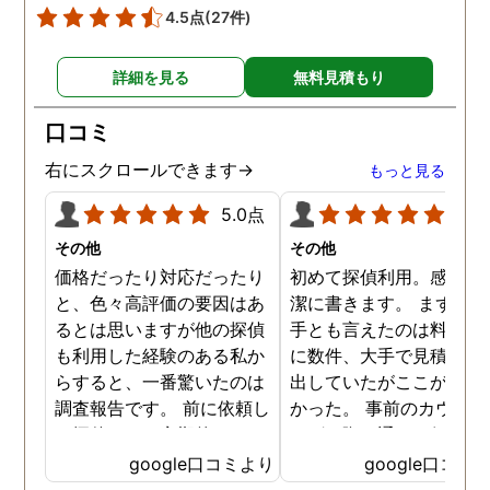
4.5点
(27件)
詳細を見る
無料見積もり
口コミ
右にスクロールできます→
もっと見る
5.0点
5.0
その他
その他
価格だったり対応だったり
初めて探偵利用。感想を
と、色々高評価の要因はあ
潔に書きます。 まず、決
るとは思いますが他の探偵
手とも言えたのは料金。 
も利用した経験のある私か
に数件、大手で見積もり
らすると、一番驚いたのは
出していたがここが一番
調査報告です。 前に依頼し
かった。 事前のカウンセ
た探偵では、定期的にまと
ングの際の通りの価格で
めて報告がくる為なかなか
途中での追加料金なども
google口コミより
google口コミ
実際の現状を把握するのが
く安心してお任せできた