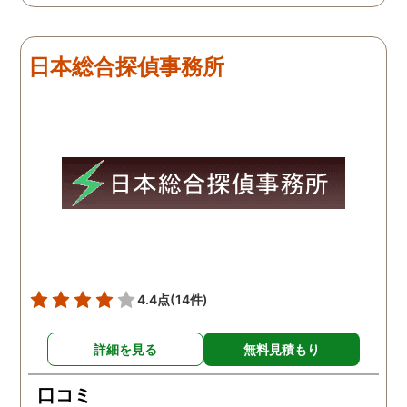
で、再度、調査をお願いさ
せて頂きました。 ある程
度、自分でも行動パターン
日本総合探偵事務所
の把握をしていましたが、
現場で動いて頂いている探
偵さんの働きぶりが良く
て、解決に至るまでスムー
ズでした。 とくに、急なお
願いの時に人員を手配して
頂き、ホテルからの証拠を
撮って頂いたのは、ありが
たかったです。 調査が終わ
った後も、Lineや電話で今
後の事についてアドバイス
4.4点
(14件)
を頂いて、とても信頼出来
る探偵事務所さんだと、あ
詳細を見る
無料見積もり
らためて思いました。 事務
所の皆様にお世話になった
口コミ
ので、クチコミの方書かせ