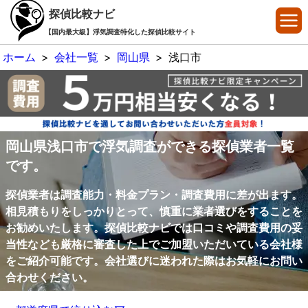
探偵比較ナビ
【国内最大級】浮気調査特化した探偵比較サイト
ホーム
>
会社一覧
>
岡山県
>
浅口市
岡山県浅口市で浮気調査ができる探偵業者一覧
です。
探偵業者は調査能力・料金プラン・調査費用に差が出ます。
相見積もりをしっかりとって、慎重に業者選びをすることを
お勧めいたします。探偵比較ナビでは口コミや調査費用の妥
当性なども厳格に審査した上でご加盟いただいている会社様
をご紹介可能です。会社選びに迷われた際はお気軽にお問い
合わせください。