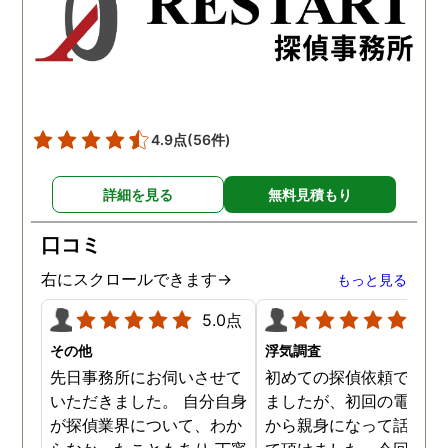
かったです。
かりと説明をしてくれま
た。調査では夫が不倫相
の自宅に頻繁に訪れる様
が明らかにされ、客観的
見ても不倫を疑いようの
い証拠も集めてくれまし
4.9点
(56件)
た。その間に姉は弁護士
務所に関しても調べてく
詳細を見る
無料見積もり
ていて、周りの人たちの
かげで夫と離婚ができそ
口コミ
です。
右にスクロールできます→
もっと見る
5.0点
5.0
その他
浮気調査
先日事務所にお伺いさせて
初めての探偵依頼で緊張
いただきました。 自分自身
ましたが、初回の電話相
が探偵業界について、わか
から親身になって話を聞