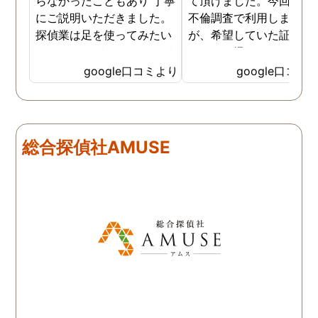
らなかったこともあり 丁寧
て頂けました。今回、夫
にご説明いただきました。
不倫調査で利用しました
探偵業は足を使ってみたい
が、希望していた証拠を
なイメージがありましたが
っかりと撮ってもらうこ
SNSなどの知識も豊富で、
が出来ました。調査中も
google口コミより
google口コミ
色んな視点から対応されて
動きがある度に細かく報
います。 他の口コミにもあ
してくださり、安心しま
るように、他事務所より料
た。調査当日の夫の動き
金が安く明確で親身になっ
読めない中、柔軟に対応
総合探偵社AMUSE
て対応いただける探偵さん
てくださったこと、本当
です。
感謝しています。 あの日
気を出して電話して良か
た！と心から思っていま
す。