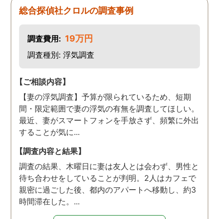
す。また分からない事があ
総合探偵社クロルの調査事例
りましたらご連絡するかも
しれませんが、よろしくお
19万円
調査費用:
願いします。 この度はあり
がとうございました！！
調査種別: 浮気調査
【ご相談内容】
【妻の浮気調査】予算が限られているため、短期
間・限定範囲で妻の浮気の有無を調査してほしい。
最近、妻がスマートフォンを手放さず、頻繁に外出
することが気に...
【調査内容と結果】
調査の結果、木曜日に妻は友人とは会わず、男性と
待ち合わせをしていることが判明。2人はカフェで
親密に過ごした後、都内のアパートへ移動し、約3
時間滞在した。...