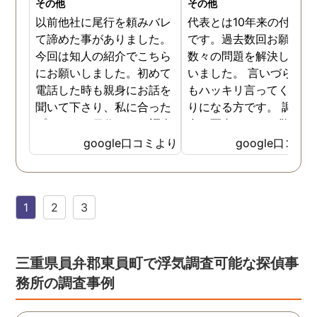
その他
その他
以前他社に尾行を頼みバレ
代表とは10年来の付き合
て諦めた事がありました。
です。過去数回お願いし
今回は知人の紹介でこちら
数々の問題を解決しても
にお願いしました。初めて
いました。 言いづらいこ
電話した時も親身にお話を
もハッキリ言ってくれて
聞いて下さり、私に合った
りになる方です。 調査報
プランで15日位かけて調査
書の写真もいつも驚かさ
してもらいました。 噂通り
てどうやって撮ったのか
google口コミより
google口コミ
調査も細かく、こんな所ま
くと面白い話し聞かせて
でしっかり撮ってくれたん
れますね。 問題がない方
だなと驚きました。 この証
いいんですがまた何かあ
1
2
3
拠で旦那と今後の話しが早
たらお願いします。
く進みそうです。また結果
はご連絡します。 知識豊富
で本当に色々と教えてくだ
三重県員弁郡東員町で浮気調査可能な探偵事
さり、よくないことはしっ
務所の調査事例
かり注意してくださる方で
した。本当に感謝してま