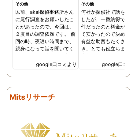
その他
その他
以前、akai探偵事務所さん
何社か探偵社で話を聞き
に尾行調査をお願いしたこ
したが、一番納得できる
とがあったので、今回は、
件だったのと料金が比較
２度目の調査依頼です。 前
て安かったので決めまし
回の時、夜遅い時間まで、
有益な助言もたくさん頂
親身になって話を聞いてく
き、とても役立ちました
れたのと、報告書の写真
大切な人が困っていたら
が、場所が悪かったのに、
番に紹介したいと思える
google口コミより
google口コミ
とても鮮明に写っていたの
偵事務所です
で、再度、調査をお願いさ
せて頂きました。 ある程
度、自分でも行動パターン
Mitsリサーチ
の把握をしていましたが、
現場で動いて頂いている探
偵さんの働きぶりが良く
て、解決に至るまでスムー
ズでした。 とくに、急なお
願いの時に人員を手配して