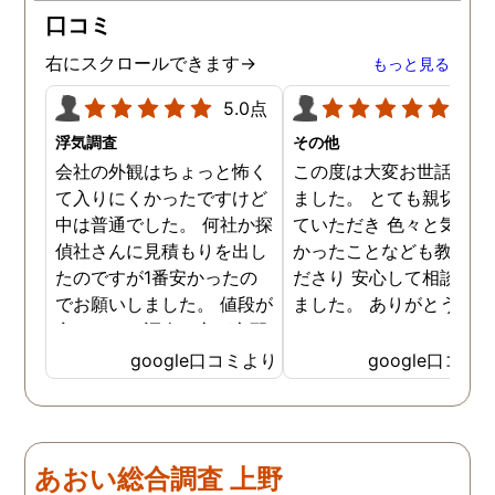
ドバイスを頂き繋いで下さ
口コミ
った事、本当に感謝してい
ます。
右にスクロールできます→
もっと見る
5.0点
5.0
浮気調査
その他
会社の外観はちょっと怖く
この度は大変お世話にな
て入りにくかったですけど
ました。 とても親切に接
中は普通でした。 何社か探
ていただき 色々と気付か
偵社さんに見積もりを出し
かったことなども教えて
たのですが1番安かったの
ださり 安心して相談がで
でお願いしました。 値段が
ました。 ありがとうござ
安いので、調査の方が心配
ました。
でしたがしっかり浮気の証
google口コミより
google口コミ
拠を押さえて頂けました。
ありがとう御座いました。
前に進めます。 もう2度と
探偵に頼む事のない人生を
あおい総合調査 上野
歩みますね(笑)