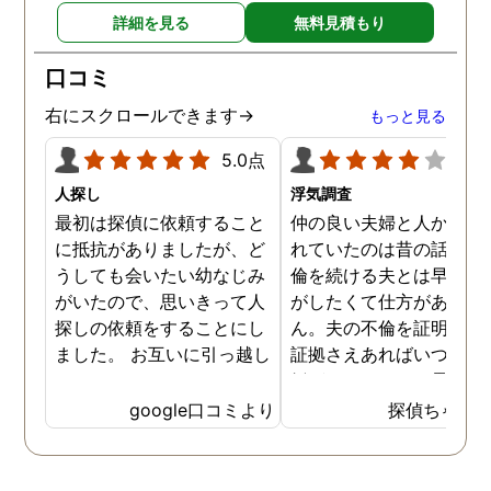
詳細を見る
無料見積もり
口コミ
右にスクロールできます→
もっと見る
5.0点
4.0
人探し
浮気調査
最初は探偵に依頼すること
仲の良い夫婦と人から言
に抵抗がありましたが、ど
れていたのは昔の話で、
うしても会いたい幼なじみ
倫を続ける夫とは早く離
がいたので、思いきって人
がしたくて仕方がありま
探しの依頼をすることにし
ん。夫の不倫を証明でき
ました。 お互いに引っ越し
証拠さえあればいつでも
していましたし、わかって
婚ができるのにと愚痴を
いる情報も少なかったの
ぼしていると、姉が探偵
google口コミより
探偵ちゃん
で、難しいかなと思ってい
不倫の証拠集めを依頼し
たのですが、見事に探して
くれました。探偵事務所
下さり、再会する事が出来
さんざん夫の愚痴を言っ