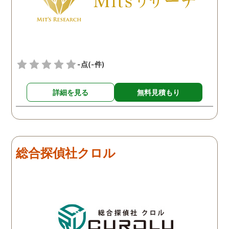
頂き、ホテルからの証拠を
撮って頂いたのは、ありが
たかったです。 調査が終わ
った後も、Lineや電話で今
後の事についてアドバイス
-点
(-件)
を頂いて、とても信頼出来
る探偵事務所さんだと、あ
詳細を見る
無料見積もり
らためて思いました。 事務
所の皆様にお世話になった
ので、クチコミの方書かせ
ていただきます。ありがと
うございました。
総合探偵社クロル