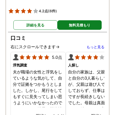
😅)頑張っていきたいと
います。 探偵事務所迷っ
4.2点
(6件)
いる方いらしたらとても
すすめです！
詳細を見る
無料見積もり
口コミ
右にスクロールできます→
もっと見る
5.0点
4.0
浮気調査
人探し
夫が職場の女性と浮気をし
自分の家族は、父親と母
ているような気がして、自
と自分の3人暮らしでし
分で証拠をつかもうとしま
が、父親は遊び人で仕事
した。しかし、尾行をして
しておらず、仕事はする
もすぐに見失ってしまい思
ですが長続きしないタイ
うようにいかなかったので
でした。母親は真面目で
す。それで、地元の探偵社
ートで働きながら家事も
に依頼をしました。 24時
なす良い母親です。口論