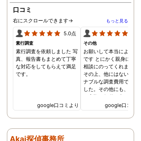
口コミ
右にスクロールできます→
もっと見る
5.0点
5.0
素行調査
その他
素行調査を依頼しました 写
お願いして本当によかっ
真、報告書もまとめて丁寧
です とにかく親身になっ
な対応をしてもらえて満足
相談にのってくれました
です。
その上、他にはないリー
ナブルな調査費用で済み
した。その他にも、相談
ら実際に行動に出て頂い
のが、スゴく早く問題を
google口コミより
google口コミ
決していただき、大変助
りました。 次回も是非お
いしようと思いました。
しろ最初の相談の段階が
Akai探偵事務所