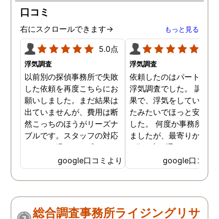
口コミ
右にスクロールできます→
もっと見る
5.0点
5.0
浮気調査
浮気調査
以前別の探偵事務所で失敗
依頼したのはパートナー
した依頼を再度こちらにお
浮気調査でした。 調査の
願いしました。まだ結果は
果で、浮気をしていなか
出ていませんが、費用は断
たみたいでほっと安心し
然こっちのほうがリーズナ
した。 何度か事務所に行
ブルです。スタッフの対応
ましたが、最寄りから徒
なんかも温かみを感じま
3分程度で通いやすかっ
す。はじめからこちらにす
です。
google口コミより
google口コミ
ればよかったです😢 …
総合調査事務所ライジングリサ