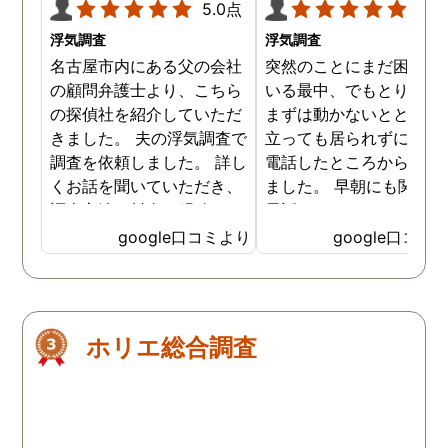
5.0点
5.0
浮気調査
浮気調査
名古屋市内にある父の会社
突然のことにまだ困惑し
の顧問弁護士より、こちら
いる最中、でもとりあえ
の探偵社を紹介していただ
まずは動かないとと居て
きました。 夫の浮気調査で
立っても居られずに早朝
調査を依頼しました。 詳し
電話したところから始ま
くお話を聞いていただき、
ました。 早朝にも関わら
調査方法や料金も明確で、
電話口でもしっかり対応
少し安心した気持ちになり
ていただき、その後契約
google口コミより
google口コミ
ました。 こちらにご依頼す
せていただきお世話にな
る前に、数社に問い合わせ
ました。 契約の際もじっ
しましたが、曖昧な回答ば
り話を聞いて相談に乗っ
かりで具体的な料金など、
くださり、無理に勧誘し
ホリエ総合調査
お電話では説明はなかった
きたりなども一切ありま
です。 今回の浮気調査は証
んでした。 そして料金に
拠が取れるまでに1か月以
しても分かりやすく最初
上、調査期間がかかると説
説明してくださったおか