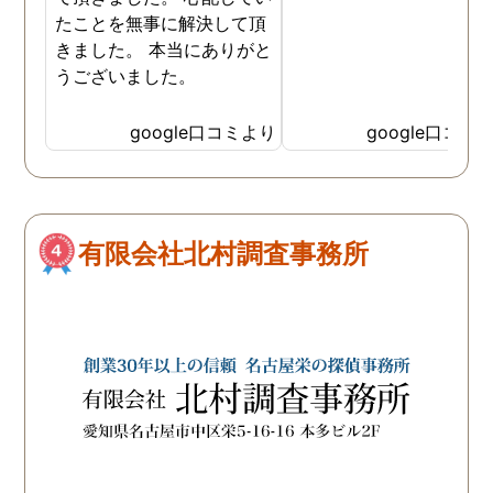
いっぱいの自分を奮い立
たことを無事に解決して頂
せることができました。 
きました。 本当にありがと
当なアドバイスでなく、
うございました。
頼者のことを考えて時に
厳しいことでもしっかり
google口コミより
google口コミ
ってくれるところや、で
いつも親身に相談に乗っ
くださってこちらのこと
よく考えてくださってい
のが伝わる対応に探偵の
有限会社北村調査事務所
方々の人柄が表れていて
当に感謝の気持ちでいっ
いです。 お陰様でしっか
証拠が取れたので、ここ
らはまた相談に乗ってい
だきながらになってしま
そうですが、問題解決す
ために(どんな形の解決に
なるかはまだ不明ですが