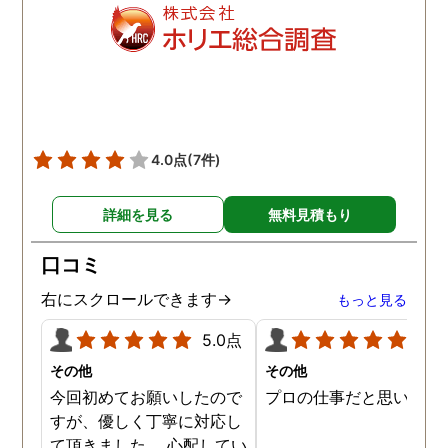
明を受けましたが、説明通
で不安なく契約できまし
り日数はかかりましたが、
た。 契約後もこちらの想
具体的な不貞の証拠が取れ
を遥かに上回るスピーデ
ました。 弁護士事務所が紹
ーさで動き始めてくださ
介することはあるなと内心
り、しっかり誠実に真摯
思いました。 父にも感謝で
向き合って調査してくだ
す。 探偵社で悩まされてい
っているのが伝わってく
4.0点
(7件)
る方は、こちらをお勧めい
仕事ぶりで終始驚きでし
たします。
た。 一般的な探偵を雇っ
詳細を見る
無料見積もり
かかる費用の相場を他で
いたよりも随分と価格も
口コミ
えられただけではなく、
拠の映像もとても鮮明で
右にスクロールできます→
もっと見る
っかり証拠を獲得するこ
ができ、とてもありがた
5.0点
5.0
ったです。 その後のフォ
その他
その他
ーも含めですが、相談さ
今回初めてお願いしたので
プロの仕事だと思います
ていただくと親身に相談
すが、優しく丁寧に対応し
乗っていただけて、不安
て頂きました。 心配してい