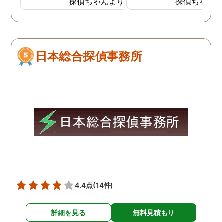
探偵ちゃんより
探偵ちゃん
間365日にわたり電話で無
るのはいつものことでし
料相談を受け付けていたの
が、家出した時は。いつ
で良かったです。女性専用
よりも激しい口論をした
ダイヤルもあり、安心でき
しく、自分も仕事をして
日本総合探偵事務所
ました。 成功報酬制だった
るので、その場にはいま
ので、お金のことも心配せ
んでしたが父親が家出し
ずに頼めてほっとしまし
と聞かされました。出て
た。公安委員会に届出をし
くのはいつものことだっ
ているだけあって、良心的
ので気にしてはいません
な金額で調査をしてもらえ
したが5日ほど帰ってこ
たため感謝しています。
い状態が続いたので知り
いの探偵に依頼したとこ
別の女性の家にいたとの
告で、その後、父親と母
は離婚しました。
4.4点
(14件)
詳細を見る
無料見積もり