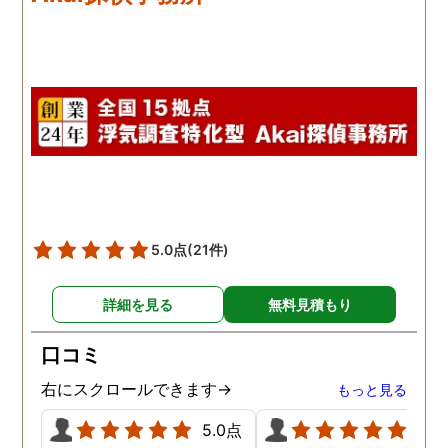
本当に無料なのが、よか
たです。
5.0点
(21件)
詳細を見る
無料見積もり
口コミ
右にスクロールできます→
もっと見る
5.0点
5.0