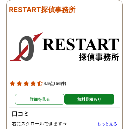
ました。うれしくてお互い
にも関わらず、相談員の
RESTART探偵事務所
に涙の再会でした。 対応し
は嫌な顔一つせず私の話
て下さった方も丁寧で、安
聞いてくれました。それ
心して相談出来ました。 児
ら本題の調査に関しての
玉総合情報事務所さんに依
になり、費用に関しても
頼させていただき本当に良
明な点が全くないほどし
かったです。
かりと説明をしてくれま
た。調査では夫が不倫相
の自宅に頻繁に訪れる様
が明らかにされ、客観的
見ても不倫を疑いようの
い証拠も集めてくれまし
4.9点
(56件)
た。その間に姉は弁護士
務所に関しても調べてく
詳細を見る
無料見積もり
ていて、周りの人たちの
かげで夫と離婚ができそ
口コミ
です。
右にスクロールできます→
もっと見る