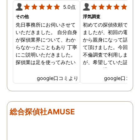
5.0点
5.0
その他
浮気調査
先日事務所にお伺いさせて
初めての探偵依頼で緊張
いただきました。 自分自身
ましたが、初回の電話相
が探偵業界について、わか
から親身になって話を聞
らなかったこともあり 丁寧
て頂けました。今回、夫
にご説明いただきました。
不倫調査で利用しました
探偵業は足を使ってみたい
が、希望していた証拠を
なイメージがありましたが
っかりと撮ってもらうこ
SNSなどの知識も豊富で、
が出来ました。調査中も
google口コミより
google口コミ
色んな視点から対応されて
動きがある度に細かく報
います。 他の口コミにもあ
してくださり、安心しま
るように、他事務所より料
た。調査当日の夫の動き
金が安く明確で親身になっ
読めない中、柔軟に対応
総合探偵社AMUSE
て対応いただける探偵さん
てくださったこと、本当
です。
感謝しています。 あの日
気を出して電話して良か
た！と心から思っていま