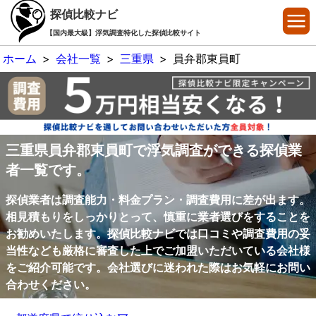
探偵比較ナビ
【国内最大級】浮気調査特化した探偵比較サイト
ホーム
>
会社一覧
>
三重県
>
員弁郡東員町
三重県員弁郡東員町で浮気調査ができる探偵業
者一覧です。
探偵業者は調査能力・料金プラン・調査費用に差が出ます。
相見積もりをしっかりとって、慎重に業者選びをすることを
お勧めいたします。探偵比較ナビでは口コミや調査費用の妥
当性なども厳格に審査した上でご加盟いただいている会社様
をご紹介可能です。会社選びに迷われた際はお気軽にお問い
合わせください。