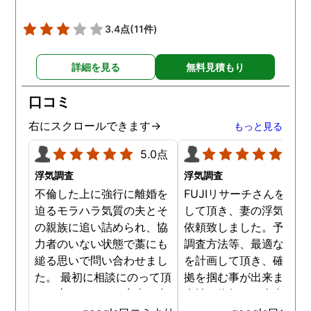
3.4点
(11件)
詳細を見る
無料見積もり
口コミ
右にスクロールできます→
もっと見る
5.0点
5.0
浮気調査
浮気調査
不倫した上に強行に離婚を
FUJIリサーチさんをご紹
迫るモラハラ気質の夫とそ
して頂き、妻の浮気調査
の親族に追い詰められ、協
依頼致しました。予算か
力者のいない状態で藁にも
調査方法等、最適なやり
縋る思いで問い合わせまし
を計画して頂き、確実な
た。 最初に相談にのって頂
拠を掴む事が出来ました
いた方も、とても率直に意
当社に依頼して本当に良
見を言っていただき、また
ったと実感しております