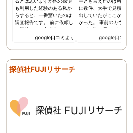
るとは思いますが他の探偵
手とも言えたのは料金。 
も利用した経験のある私か
に数件、大手で見積もり
らすると、一番驚いたのは
出していたがここが一番
調査報告です。 前に依頼し
かった。 事前のカウンセ
た探偵では、定期的にまと
ングの際の通りの価格で
めて報告がくる為なかなか
途中での追加料金なども
google口コミより
google口コミ
実際の現状を把握するのが
く安心してお任せできた
難しかったですが、ここは
由のひとつ。 かと言って
リアルタイムで都度報告が
査が雑ということも一切
来ていました。 担当の人も
く、むしろ期待以上に細
探偵社FUJIリサーチ
丁寧で報告内容もわかりや
く調査・報告してくれた
すかったです。 全国に展開
実際の調査状況をリアル
されているという点も強み
イムで知れるのはかなり
ですね。
い。