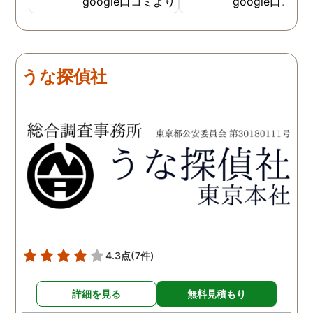
google口コミより
google口コミ
費用面も正直に答えていた
依頼中にはいろいろな相
だき、私の望む結果を得る
も聞いて頂き、救われる
ためには、決して安いとは
が多々ありました。大変
言えないですが、それでも
謝しております。 私と同
うな探偵社
少しでも低く抑えるアドバ
様な状況の方々には是非
イスもいただき、納得して
FUJIリサーチさんへの依
依頼させていただきまし
をお勧め致します。 今後
た。 調査も私の望む結果を
何かありましたらご相談
得るべく、尽力して頂き、
せて頂きたいと思います
密に連絡をいただきなが
ら、丁寧に対応してくださ
いました。 おかげで、とて
も充分な調査結果をいただ
きました。 サポートの方
も、不安で日々辛い気持ち
4.3点
(7件)
で過ごしていた私に親身に
対応して頂いた上に、かな
詳細を見る
無料見積もり
り迅速に弁護士に関するア