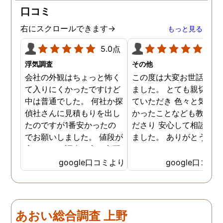
ドバイスを頂き繋いで下さ
口コミ
った事、本当に感謝してい
ます。
右にスクロールできます→
もっと見る
5.0点
5.0
浮気調査
その他
会社の外観はちょっと怖く
この度は大変お世話にな
て入りにくかったですけど
ました。 とても親切に接
中は普通でした。 何社か探
ていただき 色々と気付か
偵社さんに見積もりを出し
かったことなども教えて
たのですが1番安かったの
ださり 安心して相談がで
でお願いしました。 値段が
ました。 ありがとうござ
安いので、調査の方が心配
ました。
でしたがしっかり浮気の証
google口コミより
google口コミ
拠を押さえて頂けました。
ありがとう御座いました。
前に進めます。 もう2度と
探偵に頼む事のない人生を
あおい総合調査 上野
歩みますね(笑)