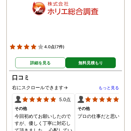
明を受けましたが、説明通
で不安なく契約できまし
り日数はかかりましたが、
た。 契約後もこちらの想
具体的な不貞の証拠が取れ
を遥かに上回るスピーデ
ました。 弁護士事務所が紹
ーさで動き始めてくださ
介することはあるなと内心
り、しっかり誠実に真摯
思いました。 父にも感謝で
向き合って調査してくだ
す。 探偵社で悩まされてい
っているのが伝わってく
4.0点
(7件)
る方は、こちらをお勧めい
仕事ぶりで終始驚きでし
たします。
た。 一般的な探偵を雇っ
詳細を見る
無料見積もり
かかる費用の相場を他で
いたよりも随分と価格も
口コミ
えられただけではなく、
拠の映像もとても鮮明で
右にスクロールできます→
もっと見る
っかり証拠を獲得するこ
ができ、とてもありがた
5.0点
5.0
ったです。 その後のフォ
その他
その他
ーも含めですが、相談さ
今回初めてお願いしたので
プロの仕事だと思います
ていただくと親身に相談
すが、優しく丁寧に対応し
乗っていただけて、不安
て頂きました。 心配してい