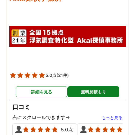
本当に無料なのが、よか
たです。
5.0点
(21件)
詳細を見る
無料見積もり
口コミ
右にスクロールできます→
もっと見る
5.0点
5.0