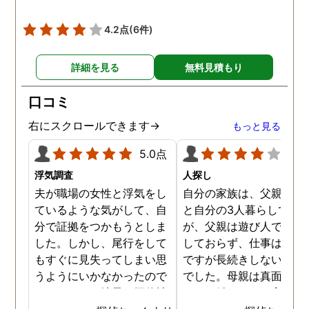
😅)頑張っていきたいと
います。 探偵事務所迷っ
4.2点
(6件)
いる方いらしたらとても
すすめです！
詳細を見る
無料見積もり
口コミ
右にスクロールできます→
もっと見る
5.0点
4.0
浮気調査
人探し
夫が職場の女性と浮気をし
自分の家族は、父親と母
ているような気がして、自
と自分の3人暮らしでし
分で証拠をつかもうとしま
が、父親は遊び人で仕事
した。しかし、尾行をして
しておらず、仕事はする
もすぐに見失ってしまい思
ですが長続きしないタイ
うようにいかなかったので
でした。母親は真面目で
す。それで、地元の探偵社
ートで働きながら家事も
に依頼をしました。 24時
なす良い母親です。口論