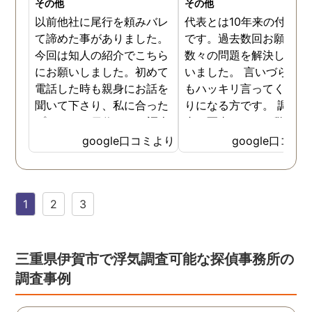
その他
その他
以前他社に尾行を頼みバレ
代表とは10年来の付き合
て諦めた事がありました。
です。過去数回お願いし
今回は知人の紹介でこちら
数々の問題を解決しても
にお願いしました。初めて
いました。 言いづらいこ
電話した時も親身にお話を
もハッキリ言ってくれて
聞いて下さり、私に合った
りになる方です。 調査報
プランで15日位かけて調査
書の写真もいつも驚かさ
してもらいました。 噂通り
てどうやって撮ったのか
google口コミより
google口コミ
調査も細かく、こんな所ま
くと面白い話し聞かせて
でしっかり撮ってくれたん
れますね。 問題がない方
だなと驚きました。 この証
いいんですがまた何かあ
1
2
3
拠で旦那と今後の話しが早
たらお願いします。
く進みそうです。また結果
はご連絡します。 知識豊富
で本当に色々と教えてくだ
三重県伊賀市で浮気調査可能な探偵事務所の
さり、よくないことはしっ
調査事例
かり注意してくださる方で
した。本当に感謝してま