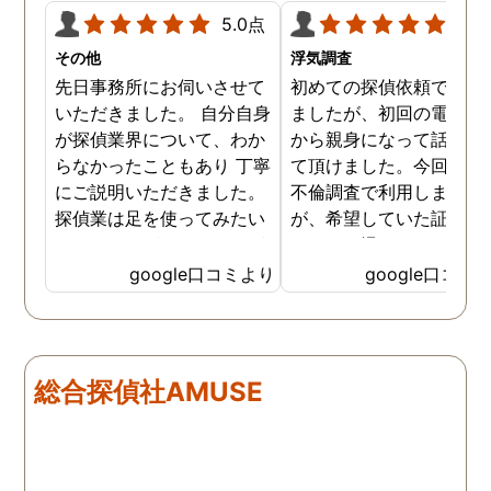
5.0点
5.0
その他
浮気調査
先日事務所にお伺いさせて
初めての探偵依頼で緊張
いただきました。 自分自身
ましたが、初回の電話相
が探偵業界について、わか
から親身になって話を聞
らなかったこともあり 丁寧
て頂けました。今回、夫
にご説明いただきました。
不倫調査で利用しました
探偵業は足を使ってみたい
が、希望していた証拠を
なイメージがありましたが
っかりと撮ってもらうこ
SNSなどの知識も豊富で、
が出来ました。調査中も
google口コミより
google口コミ
色んな視点から対応されて
動きがある度に細かく報
います。 他の口コミにもあ
してくださり、安心しま
るように、他事務所より料
た。調査当日の夫の動き
金が安く明確で親身になっ
読めない中、柔軟に対応
総合探偵社AMUSE
て対応いただける探偵さん
てくださったこと、本当
です。
感謝しています。 あの日
気を出して電話して良か
た！と心から思っていま