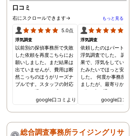
口コミ
右にスクロールできます→
もっと見る
5.0点
5.0
浮気調査
浮気調査
以前別の探偵事務所で失敗
依頼したのはパートナー
した依頼を再度こちらにお
浮気調査でした。 調査の
願いしました。まだ結果は
果で、浮気をしていなか
出ていませんが、費用は断
たみたいでほっと安心し
然こっちのほうがリーズナ
した。 何度か事務所に行
ブルです。スタッフの対応
ましたが、最寄りから徒
なんかも温かみを感じま
3分程度で通いやすかっ
す。はじめからこちらにす
です。
google口コミより
google口コミ
ればよかったです😢 …
総合調査事務所ライジングリサ