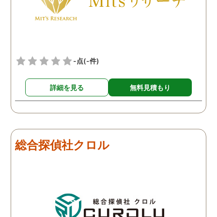
頂き、ホテルからの証拠を
撮って頂いたのは、ありが
たかったです。 調査が終わ
った後も、Lineや電話で今
後の事についてアドバイス
-点
(-件)
を頂いて、とても信頼出来
る探偵事務所さんだと、あ
詳細を見る
無料見積もり
らためて思いました。 事務
所の皆様にお世話になった
ので、クチコミの方書かせ
ていただきます。ありがと
うございました。
総合探偵社クロル