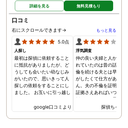
詳細を見る
無料見積もり
口コミ
右にスクロールできます→
もっと見る
5.0点
4.0
人探し
浮気調査
最初は探偵に依頼すること
仲の良い夫婦と人から言
に抵抗がありましたが、ど
れていたのは昔の話で、
うしても会いたい幼なじみ
倫を続ける夫とは早く離
がいたので、思いきって人
がしたくて仕方がありま
探しの依頼をすることにし
ん。夫の不倫を証明でき
ました。 お互いに引っ越し
証拠さえあればいつでも
していましたし、わかって
婚ができるのにと愚痴を
いる情報も少なかったの
ぼしていると、姉が探偵
google口コミより
探偵ちゃん
で、難しいかなと思ってい
不倫の証拠集めを依頼し
たのですが、見事に探して
くれました。探偵事務所
下さり、再会する事が出来
さんざん夫の愚痴を言っ