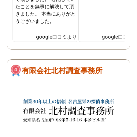
いっぱいの自分を奮い立
たことを無事に解決して頂
せることができました。 
きました。 本当にありがと
当なアドバイスでなく、
うございました。
頼者のことを考えて時に
厳しいことでもしっかり
google口コミより
google口コミ
ってくれるところや、で
いつも親身に相談に乗っ
くださってこちらのこと
よく考えてくださってい
のが伝わる対応に探偵の
有限会社北村調査事務所
方々の人柄が表れていて
当に感謝の気持ちでいっ
いです。 お陰様でしっか
証拠が取れたので、ここ
らはまた相談に乗ってい
だきながらになってしま
そうですが、問題解決す
ために(どんな形の解決に
なるかはまだ不明ですが