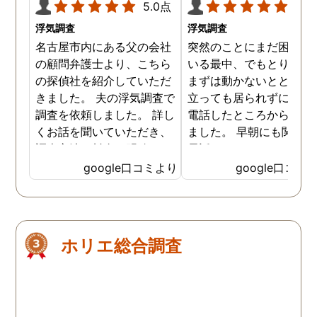
5.0点
5.0
浮気調査
浮気調査
名古屋市内にある父の会社
突然のことにまだ困惑し
の顧問弁護士より、こちら
いる最中、でもとりあえ
の探偵社を紹介していただ
まずは動かないとと居て
きました。 夫の浮気調査で
立っても居られずに早朝
調査を依頼しました。 詳し
電話したところから始ま
くお話を聞いていただき、
ました。 早朝にも関わら
調査方法や料金も明確で、
電話口でもしっかり対応
少し安心した気持ちになり
ていただき、その後契約
google口コミより
google口コミ
ました。 こちらにご依頼す
せていただきお世話にな
る前に、数社に問い合わせ
ました。 契約の際もじっ
しましたが、曖昧な回答ば
り話を聞いて相談に乗っ
かりで具体的な料金など、
くださり、無理に勧誘し
ホリエ総合調査
お電話では説明はなかった
きたりなども一切ありま
です。 今回の浮気調査は証
んでした。 そして料金に
拠が取れるまでに1か月以
しても分かりやすく最初
上、調査期間がかかると説
説明してくださったおか