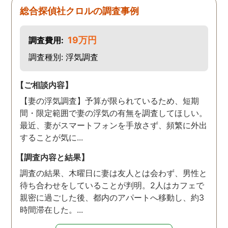
す。また分からない事があ
総合探偵社クロルの調査事例
りましたらご連絡するかも
しれませんが、よろしくお
19万円
調査費用:
願いします。 この度はあり
がとうございました！！
調査種別: 浮気調査
【ご相談内容】
【妻の浮気調査】予算が限られているため、短期
間・限定範囲で妻の浮気の有無を調査してほしい。
最近、妻がスマートフォンを手放さず、頻繁に外出
することが気に...
【調査内容と結果】
調査の結果、木曜日に妻は友人とは会わず、男性と
待ち合わせをしていることが判明。2人はカフェで
親密に過ごした後、都内のアパートへ移動し、約3
時間滞在した。...