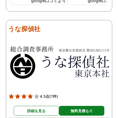
google口コミより
google口コミ
費用面も正直に答えていた
依頼中にはいろいろな相
だき、私の望む結果を得る
も聞いて頂き、救われる
ためには、決して安いとは
が多々ありました。大変
言えないですが、それでも
謝しております。 私と同
うな探偵社
少しでも低く抑えるアドバ
様な状況の方々には是非
イスもいただき、納得して
FUJIリサーチさんへの依
依頼させていただきまし
をお勧め致します。 今後
た。 調査も私の望む結果を
何かありましたらご相談
得るべく、尽力して頂き、
せて頂きたいと思います
密に連絡をいただきなが
ら、丁寧に対応してくださ
いました。 おかげで、とて
も充分な調査結果をいただ
きました。 サポートの方
も、不安で日々辛い気持ち
4.3点
(7件)
で過ごしていた私に親身に
対応して頂いた上に、かな
詳細を見る
無料見積もり
り迅速に弁護士に関するア