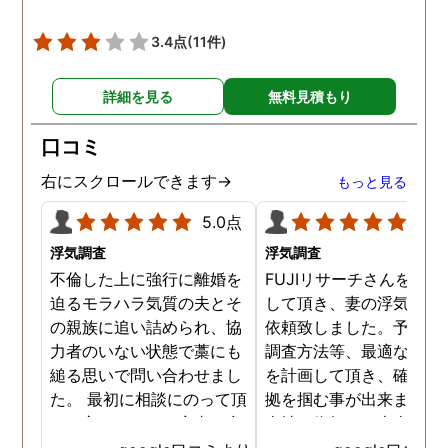
3.4点
(11件)
詳細を見る
無料見積もり
口コミ
右にスクロールできます→
もっと見る
5.0点
5.0
浮気調査
浮気調査
不倫した上に強行に離婚を
FUJIリサーチさんをご紹
迫るモラハラ気質の夫とそ
して頂き、妻の浮気調査
の親族に追い詰められ、協
依頼致しました。予算か
力者のいない状態で藁にも
調査方法等、最適なやり
縋る思いで問い合わせまし
を計画して頂き、確実な
た。 最初に相談にのって頂
拠を掴む事が出来ました
いた方も、とても率直に意
当社に依頼して本当に良
見を言っていただき、また
ったと実感しております