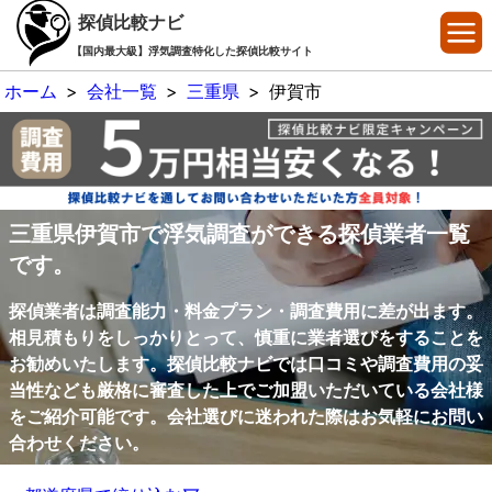
探偵比較ナビ
【国内最大級】浮気調査特化した探偵比較サイト
ホーム
>
会社一覧
>
三重県
>
伊賀市
三重県伊賀市で浮気調査ができる探偵業者一覧
です。
探偵業者は調査能力・料金プラン・調査費用に差が出ます。
相見積もりをしっかりとって、慎重に業者選びをすることを
お勧めいたします。探偵比較ナビでは口コミや調査費用の妥
当性なども厳格に審査した上でご加盟いただいている会社様
をご紹介可能です。会社選びに迷われた際はお気軽にお問い
合わせください。