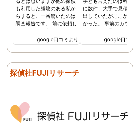
るとは思いますが他の探偵
手とも言えたのは料金。 
も利用した経験のある私か
に数件、大手で見積もり
らすると、一番驚いたのは
出していたがここが一番
調査報告です。 前に依頼し
かった。 事前のカウンセ
た探偵では、定期的にまと
ングの際の通りの価格で
めて報告がくる為なかなか
途中での追加料金なども
google口コミより
google口コミ
実際の現状を把握するのが
く安心してお任せできた
難しかったですが、ここは
由のひとつ。 かと言って
リアルタイムで都度報告が
査が雑ということも一切
来ていました。 担当の人も
く、むしろ期待以上に細
探偵社FUJIリサーチ
丁寧で報告内容もわかりや
く調査・報告してくれた
すかったです。 全国に展開
実際の調査状況をリアル
されているという点も強み
イムで知れるのはかなり
ですね。
い。