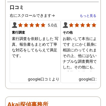
口コミ
右にスクロールできます→
もっと見る
5.0点
5.0
素行調査
その他
素行調査を依頼しました 写
お願いして本当によかっ
真、報告書もまとめて丁寧
です とにかく親身になっ
な対応をしてもらえて満足
相談にのってくれました
です。
その上、他にはないリー
ナブルな調査費用で済み
した。その他にも、相談
ら実際に行動に出て頂い
のが、スゴく早く問題を
google口コミより
google口コミ
決していただき、大変助
りました。 次回も是非お
いしようと思いました。
しろ最初の相談の段階が
Akai探偵事務所