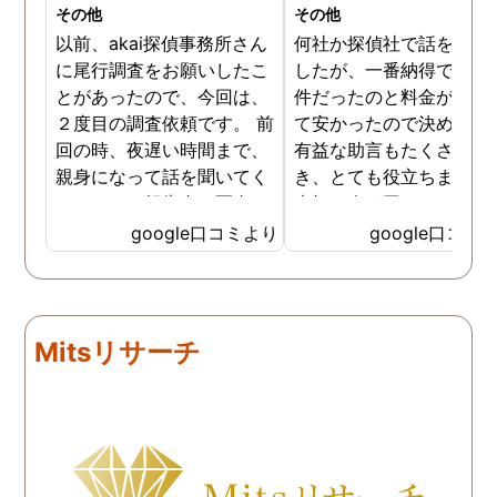
その他
その他
以前、akai探偵事務所さん
何社か探偵社で話を聞き
に尾行調査をお願いしたこ
したが、一番納得できる
とがあったので、今回は、
件だったのと料金が比較
２度目の調査依頼です。 前
て安かったので決めまし
回の時、夜遅い時間まで、
有益な助言もたくさん頂
親身になって話を聞いてく
き、とても役立ちました
れたのと、報告書の写真
大切な人が困っていたら
が、場所が悪かったのに、
番に紹介したいと思える
google口コミより
google口コミ
とても鮮明に写っていたの
偵事務所です
で、再度、調査をお願いさ
せて頂きました。 ある程
度、自分でも行動パターン
Mitsリサーチ
の把握をしていましたが、
現場で動いて頂いている探
偵さんの働きぶりが良く
て、解決に至るまでスムー
ズでした。 とくに、急なお
願いの時に人員を手配して