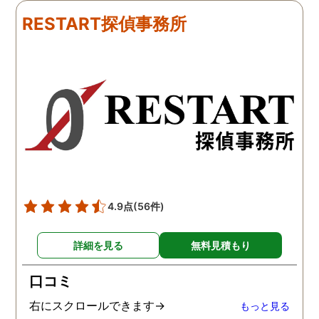
ました。うれしくてお互い
にも関わらず、相談員の
RESTART探偵事務所
に涙の再会でした。 対応し
は嫌な顔一つせず私の話
て下さった方も丁寧で、安
聞いてくれました。それ
心して相談出来ました。 児
ら本題の調査に関しての
玉総合情報事務所さんに依
になり、費用に関しても
頼させていただき本当に良
明な点が全くないほどし
かったです。
かりと説明をしてくれま
た。調査では夫が不倫相
の自宅に頻繁に訪れる様
が明らかにされ、客観的
見ても不倫を疑いようの
い証拠も集めてくれまし
4.9点
(56件)
た。その間に姉は弁護士
務所に関しても調べてく
詳細を見る
無料見積もり
ていて、周りの人たちの
かげで夫と離婚ができそ
口コミ
です。
右にスクロールできます→
もっと見る