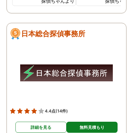
探偵ちゃんより
探偵ちゃん
間365日にわたり電話で無
るのはいつものことでし
料相談を受け付けていたの
が、家出した時は。いつ
で良かったです。女性専用
よりも激しい口論をした
ダイヤルもあり、安心でき
しく、自分も仕事をして
日本総合探偵事務所
ました。 成功報酬制だった
るので、その場にはいま
ので、お金のことも心配せ
んでしたが父親が家出し
ずに頼めてほっとしまし
と聞かされました。出て
た。公安委員会に届出をし
くのはいつものことだっ
ているだけあって、良心的
ので気にしてはいません
な金額で調査をしてもらえ
したが5日ほど帰ってこ
たため感謝しています。
い状態が続いたので知り
いの探偵に依頼したとこ
別の女性の家にいたとの
告で、その後、父親と母
は離婚しました。
4.4点
(14件)
詳細を見る
無料見積もり