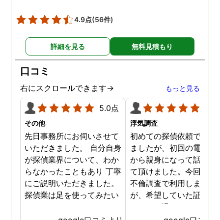
見ても不倫を疑いようの
い証拠も集めてくれまし
4.9点
(56件)
た。その間に姉は弁護士
務所に関しても調べてく
詳細を見る
無料見積もり
ていて、周りの人たちの
かげで夫と離婚ができそ
口コミ
です。
右にスクロールできます→
もっと見る
5.0点
5.0
その他
浮気調査
先日事務所にお伺いさせて
初めての探偵依頼で緊張
いただきました。 自分自身
ましたが、初回の電話相
が探偵業界について、わか
から親身になって話を聞
らなかったこともあり 丁寧
て頂けました。今回、夫
にご説明いただきました。
不倫調査で利用しました
探偵業は足を使ってみたい
が、希望していた証拠を
なイメージがありましたが
っかりと撮ってもらうこ
SNSなどの知識も豊富で、
が出来ました。調査中も
google口コミより
google口コミ