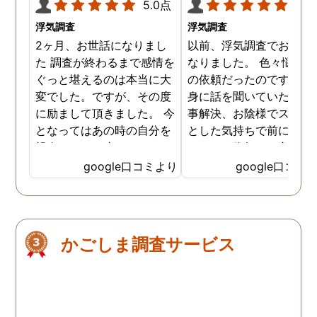
5.0点
5.0
浮気調査
浮気調査
2ヶ月、お世話になりまし
以前、浮気調査でお世話
た 調査が終わるまで感情を
なりました。 色々悩んだ
ぐっと堪えるのは本当に大
の依頼だったのですが、
変でした。ですが、その度
身に話を聞いていただき
に励まして頂きました。 今
事解決、お陰様でスッキ
となってはあの時の自分を
とした気持ちで前に進め
親身になって止めてくださ
います。依頼して良かっ
ったおかげでここまでの証
です、ありがとうござい
google口コミより
google口コミ
拠が撮れたのだと感謝して
した。
います。 これからもお身体
にお気をつけて自分のよう
に苦しんでいる方々の為に
かごしま調査サービス
がんばってください👍！ …