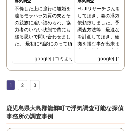
浮気調査
浮気調査
不倫した上に強行に離婚を
FUJIリサーチさんをご紹
迫るモラハラ気質の夫とそ
して頂き、妻の浮気調査
の親族に追い詰められ、協
依頼致しました。予算か
力者のいない状態で藁にも
調査方法等、最適なやり
縋る思いで問い合わせまし
を計画して頂き、確実な
た。 最初に相談にのって頂
拠を掴む事が出来ました
いた方も、とても率直に意
当社に依頼して本当に良
見を言っていただき、また
ったと実感しております
google口コミより
google口コミ
費用面も正直に答えていた
依頼中にはいろいろな相
だき、私の望む結果を得る
も聞いて頂き、救われる
ためには、決して安いとは
が多々ありました。大変
1
2
3
言えないですが、それでも
謝しております。 私と同
少しでも低く抑えるアドバ
様な状況の方々には是非
イスもいただき、納得して
FUJIリサーチさんへの依
依頼させていただきまし
をお勧め致します。 今後
鹿児島県大島郡龍郷町で浮気調査可能な探偵
た。 調査も私の望む結果を
何かありましたらご相談
事務所の調査事例
得るべく、尽力して頂き、
せて頂きたいと思います
密に連絡をいただきなが