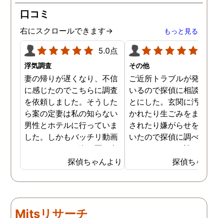
口コミ
右にスクロールできます→
もっと見る
5.0点
5.0
浮気調査
その他
妻の帰りが遅くなり、不信
ご近所トラブルが発生し
に感じたのでこちらに調査
いるので探偵に相談する
を依頼しました。そうした
とにした。玄関に汚物を
ら案の定妻は私の知らない
かれたり生ごみをまき散
男性とホテルに行っていま
されたり嫌がらせを受け
した。しかもバッチリ動画
いたので探偵に調べても
でキスしている姿が写し出
うことにした。誰がやっ
されていました。本当にシ
いるのか何が原因なのか
探偵ちゃんより
探偵ちゃん
ョックでしたが、これでス
べてもらうと隣の奥さん
ッキリしました。裁判では
った。痴呆症が進み被害
探偵が紹介してくれた弁護
想が強くなっていたよう
士と一緒に戦っていこうと
だ。普段は普通なのに夜
Mitsリサーチ