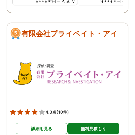
google口コミより
google口コミ
良く暮らせてます！！ も
当時の私と同じように思
悩んでいる方がいらっし
れば、まずは相談だけで
してみられたらいかがか
有限会社プライベイト・アイ
と思います。
4.3点
(10件)
詳細を見る
無料見積もり