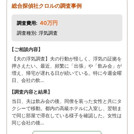
ら、丁寧に対応してくださ
総合探偵社クロルの調査事例
いました。 おかげで、とて
も充分な調査結果をいただ
40万円
調査費用:
きました。 サポートの方
も、不安で日々辛い気持ち
調査種別: 浮気調査
で過ごしていた私に親身に
対応して頂いた上に、かな
【ご相談内容】
り迅速に弁護士に関するア
【夫の浮気調査】夫の行動が怪しく、浮気の証拠を
ドバイスを頂き繋いで下さ
押さえたい。最近、頻繁に「出張」や「飲み会」が
った事、本当に感謝してい
増え、帰宅が遅れる日が続いている。特に今週金曜
ます。
日、会社の飲...
【調査内容と結果】
当日、夫は飲み会の後、同僚を装った女性と共にタ
クシーで移動。都内の高級ホテルに入室し、翌朝ま
で同じ部屋で滞在している様子を確認した。女性は
同じ会社の後...