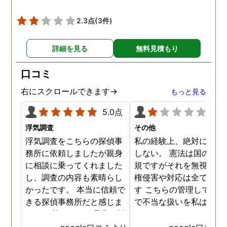
す。 精神的にかなり参って
話を聞いてくださり、お
いたのですが、心身ともに
いすることを決めました
2.3点
(3件)
救われました。 クチコミが
正直なところ相場がどれ
遅くなりましたが、これか
らいかというところも全
詳細を見る
無料見積もり
らもスタッフみなさまお身
わからない中で、金額は
体に気をつけて、1人でも
見素人目には少し高く感
口コミ
多くの方の力になってくだ
ましたが、まめな調査報
さい！ 本当にありがとうご
やメンタルケア、そして
右にスクロールできます→
もっと見る
ざいました。
際の調査内容などを考え
と非常におすすめです。 
5.0点
1.0
貞の証拠をつかむことが
浮気調査
その他
ールではなく、親権をと
浮気調査をこちらの探偵事
私の経験上、絶対にお勧
ことがゴールという中で
務所に依頼しましたが親身
しない。 憲法は国の最高
弁護士さんとも連携して
に相談に乗ってくれました
規ですがそれを無視した
様々なアドバイスをいた
し、調査の内容も素晴らし
権侵害や対応は全て違法
き、無事親権を獲得する
かったです。 本当に信頼で
す こちらの管理している
とができました。 本当に
きる探偵事務所だと感じま
で不当な扱いを私は受け
りがとうございました！
した。 皆さんにも是非お勧
した
かげさまで子どもと３人
めしたいと思います。