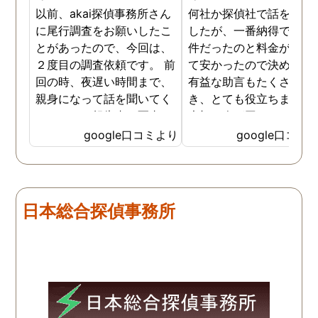
以前、akai探偵事務所さん
何社か探偵社で話を聞き
に尾行調査をお願いしたこ
したが、一番納得できる
とがあったので、今回は、
件だったのと料金が比較
２度目の調査依頼です。 前
て安かったので決めまし
回の時、夜遅い時間まで、
有益な助言もたくさん頂
親身になって話を聞いてく
き、とても役立ちました
れたのと、報告書の写真
大切な人が困っていたら
が、場所が悪かったのに、
番に紹介したいと思える
google口コミより
google口コミ
とても鮮明に写っていたの
偵事務所です
で、再度、調査をお願いさ
せて頂きました。 ある程
度、自分でも行動パターン
日本総合探偵事務所
の把握をしていましたが、
現場で動いて頂いている探
偵さんの働きぶりが良く
て、解決に至るまでスムー
ズでした。 とくに、急なお
願いの時に人員を手配して