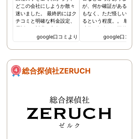
どこの会社にしようか散々
が、何か確証があるわけ
迷いました。 最終的にはク
もなく、ただ怪しい気が
チコミと明確な料金設定、
るという程度。。 単身赴
電話での対応、印象でこち
時代の知人が、探偵に依
らに決めました。 最初から
して証拠をつかんで離婚
google口コミより
google口コミ
私の話をしっかりと聞いて
たという話を思い出し、
くださり、穏やかで優しく
色々なホームページを見
話をしてくださいました。
ものの、一か八かの賭け
調査開始からとても細かく
大きな金額を費やすこと
総合探偵社ZERUCH
報告をいただき、全信頼を
どこにお願いしたらいい
おける会社だと思います。
と非常に悩んでいました
最終的な報告も多くの写
そういった中で目につい
真、ひじょうに見やすい報
のが鹿児島調査サービス
告書で満足のいくもので
んでした。 とりあえずお
す。 金額は安いものではあ
だけしてみたいと思い、
りませんが、他社とさほど
話をかけると、直接お会
変わらず、むしろ総合的に
することとなりました。 
良心的な値段だと思いま
安な中でしたが、丁寧に