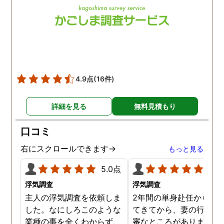
4.9点
(16件)
詳細を見る
無料見積もり
口コミ
右にスクロールできます→
もっと見る
5.0点
5.0
浮気調査
浮気調査
主人の浮気調査を依頼しま
2年間の単身赴任から帰
した。なにしろこのような
てきてから、妻の行動に
業種の事を全くわからず、
審なところがありました