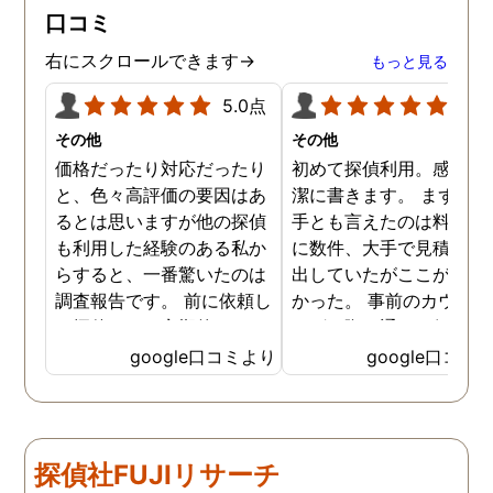
口コミ
右にスクロールできます→
もっと見る
5.0点
5.0
その他
その他
価格だったり対応だったり
初めて探偵利用。感想を
と、色々高評価の要因はあ
潔に書きます。 まず、決
るとは思いますが他の探偵
手とも言えたのは料金。 
も利用した経験のある私か
に数件、大手で見積もり
らすると、一番驚いたのは
出していたがここが一番
調査報告です。 前に依頼し
かった。 事前のカウンセ
た探偵では、定期的にまと
ングの際の通りの価格で
めて報告がくる為なかなか
途中での追加料金なども
google口コミより
google口コミ
実際の現状を把握するのが
く安心してお任せできた
難しかったですが、ここは
由のひとつ。 かと言って
リアルタイムで都度報告が
査が雑ということも一切
来ていました。 担当の人も
く、むしろ期待以上に細
探偵社FUJIリサーチ
丁寧で報告内容もわかりや
く調査・報告してくれた