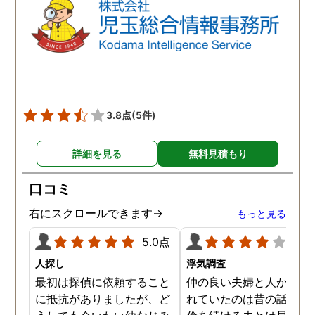
3.8点
(5件)
詳細を見る
無料見積もり
口コミ
右にスクロールできます→
もっと見る
5.0点
4.0
人探し
浮気調査
最初は探偵に依頼すること
仲の良い夫婦と人から言
に抵抗がありましたが、ど
れていたのは昔の話で、