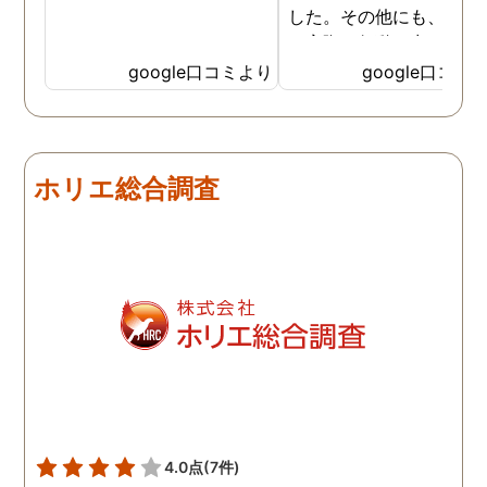
した。その他にも、相談
ら実際に行動に出て頂い
のが、スゴく早く問題を
google口コミより
google口コミ
決していただき、大変助
りました。 次回も是非お
いしようと思いました。
しろ最初の相談の段階が
ホリエ総合調査
本当に無料なのが、よか
たです。
4.0点
(7件)