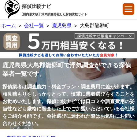
探偵比較ナビ
【国内最大級】浮気調査特化した探偵比較サイト
ホーム
>
会社一覧
>
鹿児島県
>
大島郡龍郷町
鹿児島県大島郡龍郷町で浮気調査ができる探偵
業者一覧です。
探偵業者は調査能力・料金プラン・調査費用に差が出ます。
相見積もりをしっかりとって、慎重に業者選びをすることを
お勧めいたします。探偵比較ナビでは口コミや調査費用の妥
当性なども厳格に審査した上でご加盟いただいている会社様
をご紹介可能です。会社選びに迷われた際はお気軽にお問い
合わせください。