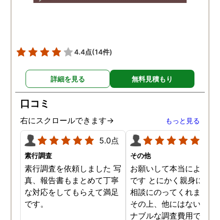
頂き、ホテルからの証拠を
撮って頂いたのは、ありが
たかったです。 調査が終わ
った後も、Lineや電話で今
後の事についてアドバイス
4.4点
(14件)
を頂いて、とても信頼出来
る探偵事務所さんだと、あ
詳細を見る
無料見積もり
らためて思いました。 事務
所の皆様にお世話になった
口コミ
ので、クチコミの方書かせ
ていただきます。ありがと
右にスクロールできます→
もっと見る
うございました。
5.0点
5.0
素行調査
その他
素行調査を依頼しました 写
お願いして本当によかっ
真、報告書もまとめて丁寧
です とにかく親身になっ
な対応をしてもらえて満足
相談にのってくれました
です。
その上、他にはないリー
ナブルな調査費用で済み