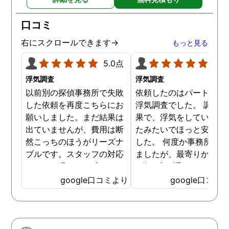
口コミ
右にスクロールできます→
もっと見る
5.0点
5.0
浮気調査
浮気調査
以前別の探偵事務所で失敗
依頼したのはパートナー
した依頼を再度こちらにお
浮気調査でした。 調査の
願いしました。まだ結果は
果で、浮気をしていなか
出ていませんが、費用は断
たみたいでほっと安心し
然こっちのほうがリーズナ
した。 何度か事務所に行
ブルです。スタッフの対応
ましたが、最寄りから徒
なんかも温かみを感じま
3分程度で通いやすかっ
す。はじめからこちらにす
です。
google口コミより
google口コミ
ればよかったです😢 …