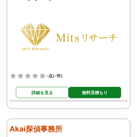
思います。探偵に支払った
なるとおかしくなってそ
費用も思ったよりリーズナ
ような行動を起こしてい
ブルで良かったです。「こ
ようだ。
れからもサポートしていき
ますから。」と言う探偵か
らの言葉には本当に励まさ
れました。これからも弁護
士同様にサポートをお願い
したいと考えています。
-点
(-件)
詳細を見る
無料見積もり
Akai探偵事務所