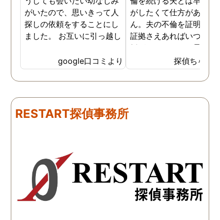
うしても会いたい幼なじみ
倫を続ける夫とは早く離
がいたので、思いきって人
がしたくて仕方がありま
探しの依頼をすることにし
ん。夫の不倫を証明でき
ました。 お互いに引っ越し
証拠さえあればいつでも
していましたし、わかって
婚ができるのにと愚痴を
いる情報も少なかったの
ぼしていると、姉が探偵
google口コミより
探偵ちゃん
で、難しいかなと思ってい
不倫の証拠集めを依頼し
たのですが、見事に探して
くれました。探偵事務所
下さり、再会する事が出来
さんざん夫の愚痴を言っ
ました。うれしくてお互い
にも関わらず、相談員の
RESTART探偵事務所
に涙の再会でした。 対応し
は嫌な顔一つせず私の話
て下さった方も丁寧で、安
聞いてくれました。それ
心して相談出来ました。 児
ら本題の調査に関しての
玉総合情報事務所さんに依
になり、費用に関しても
頼させていただき本当に良
明な点が全くないほどし
かったです。
かりと説明をしてくれま
た。調査では夫が不倫相
の自宅に頻繁に訪れる様
が明らかにされ、客観的