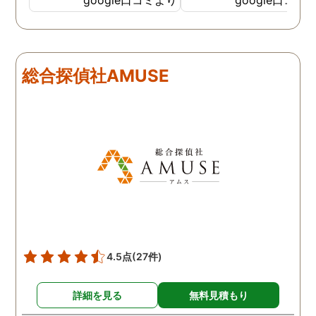
色んな視点から対応されて
動きがある度に細かく報
います。 他の口コミにもあ
してくださり、安心しま
るように、他事務所より料
た。調査当日の夫の動き
金が安く明確で親身になっ
読めない中、柔軟に対応
総合探偵社AMUSE
て対応いただける探偵さん
てくださったこと、本当
です。
感謝しています。 あの日
気を出して電話して良か
た！と心から思っていま
す。
4.5点
(27件)
詳細を見る
無料見積もり