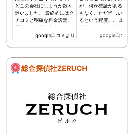
どこの会社にしようか散々
が、何か確証があるわけ
迷いました。 最終的にはク
もなく、ただ怪しい気が
チコミと明確な料金設定、
るという程度。。 単身赴
電話での対応、印象でこち
時代の知人が、探偵に依
らに決めました。 最初から
して証拠をつかんで離婚
google口コミより
google口コミ
私の話をしっかりと聞いて
たという話を思い出し、
くださり、穏やかで優しく
色々なホームページを見
話をしてくださいました。
ものの、一か八かの賭け
調査開始からとても細かく
大きな金額を費やすこと
総合探偵社ZERUCH
報告をいただき、全信頼を
どこにお願いしたらいい
おける会社だと思います。
と非常に悩んでいました
最終的な報告も多くの写
そういった中で目につい
真、ひじょうに見やすい報
のが鹿児島調査サービス
告書で満足のいくもので
んでした。 とりあえずお
す。 金額は安いものではあ
だけしてみたいと思い、
りませんが、他社とさほど
話をかけると、直接お会
変わらず、むしろ総合的に
することとなりました。 
良心的な値段だと思いま
安な中でしたが、丁寧に