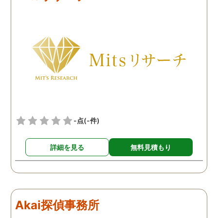
思います。探偵に支払った
なるとおかしくなってそ
費用も思ったよりリーズナ
ような行動を起こしてい
ブルで良かったです。「こ
ようだ。
れからもサポートしていき
ますから。」と言う探偵か
らの言葉には本当に励まさ
れました。これからも弁護
士同様にサポートをお願い
したいと考えています。
-点
(-件)
詳細を見る
無料見積もり
Akai探偵事務所