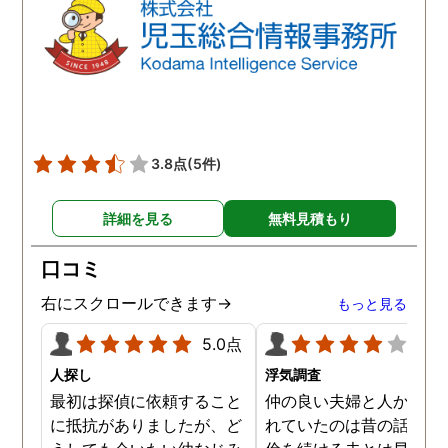
3.8点
(5件)
詳細を見る
無料見積もり
口コミ
右にスクロールできます→
もっと見る
5.0点
4.0
人探し
浮気調査
最初は探偵に依頼すること
仲の良い夫婦と人から言
に抵抗がありましたが、ど
れていたのは昔の話で、