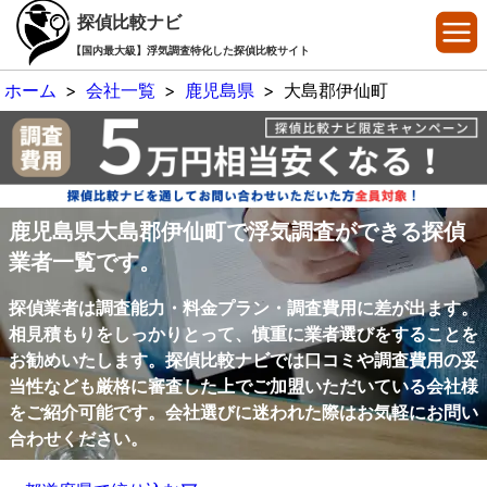
探偵比較ナビ
【国内最大級】浮気調査特化した探偵比較サイト
ホーム
>
会社一覧
>
鹿児島県
>
大島郡伊仙町
鹿児島県大島郡伊仙町で浮気調査ができる探偵
業者一覧です。
探偵業者は調査能力・料金プラン・調査費用に差が出ます。
相見積もりをしっかりとって、慎重に業者選びをすることを
お勧めいたします。探偵比較ナビでは口コミや調査費用の妥
当性なども厳格に審査した上でご加盟いただいている会社様
をご紹介可能です。会社選びに迷われた際はお気軽にお問い
合わせください。