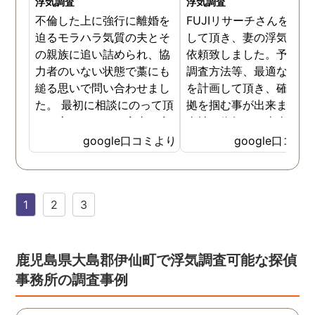
浮気調査
浮気調査
不倫した上に強行に離婚を
FUJIリサーチさんをご紹
迫るモラハラ気質の夫とそ
して頂き、妻の浮気調査
の親族に追い詰められ、協
依頼致しました。予算か
力者のいない状態で藁にも
調査方法等、最適なやり
縋る思いで問い合わせまし
を計画して頂き、確実な
た。 最初に相談にのって頂
拠を掴む事が出来ました
いた方も、とても率直に意
当社に依頼して本当に良
見を言っていただき、また
ったと実感しております
google口コミより
google口コミ
費用面も正直に答えていた
依頼中にはいろいろな相
だき、私の望む結果を得る
も聞いて頂き、救われる
ためには、決して安いとは
が多々ありました。大変
1
2
3
言えないですが、それでも
謝しております。 私と同
少しでも低く抑えるアドバ
様な状況の方々には是非
イスもいただき、納得して
FUJIリサーチさんへの依
依頼させていただきまし
をお勧め致します。 今後
鹿児島県大島郡伊仙町で浮気調査可能な探偵
た。 調査も私の望む結果を
何かありましたらご相談
事務所の調査事例
得るべく、尽力して頂き、
せて頂きたいと思います
密に連絡をいただきなが