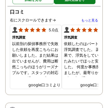
口コミ
右にスクロールできます→
もっと見る
5.0点
5.0
浮気調査
浮気調査
以前別の探偵事務所で失敗
依頼したのはパートナー
した依頼を再度こちらにお
浮気調査でした。 調査の
願いしました。まだ結果は
果で、浮気をしていなか
出ていませんが、費用は断
たみたいでほっと安心し
然こっちのほうがリーズナ
した。 何度か事務所に行
ブルです。スタッフの対応
ましたが、最寄りから徒
なんかも温かみを感じま
3分程度で通いやすかっ
す。はじめからこちらにす
です。
google口コミより
google口コミ
ればよかったです😢 …