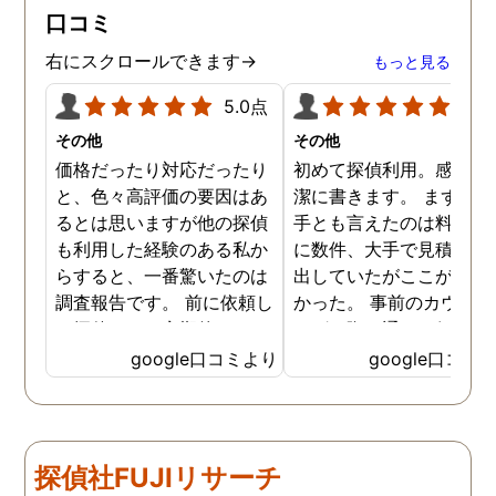
口コミ
右にスクロールできます→
もっと見る
5.0点
5.0
その他
その他
価格だったり対応だったり
初めて探偵利用。感想を
と、色々高評価の要因はあ
潔に書きます。 まず、決
るとは思いますが他の探偵
手とも言えたのは料金。 
も利用した経験のある私か
に数件、大手で見積もり
らすると、一番驚いたのは
出していたがここが一番
調査報告です。 前に依頼し
かった。 事前のカウンセ
た探偵では、定期的にまと
ングの際の通りの価格で
めて報告がくる為なかなか
途中での追加料金なども
google口コミより
google口コミ
実際の現状を把握するのが
く安心してお任せできた
難しかったですが、ここは
由のひとつ。 かと言って
リアルタイムで都度報告が
査が雑ということも一切
来ていました。 担当の人も
く、むしろ期待以上に細
探偵社FUJIリサーチ
丁寧で報告内容もわかりや
く調査・報告してくれた