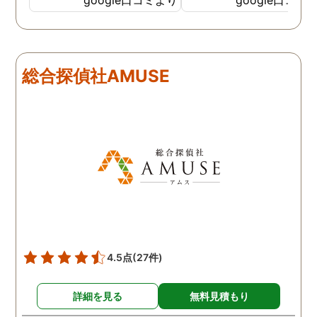
色んな視点から対応されて
動きがある度に細かく報
います。 他の口コミにもあ
してくださり、安心しま
るように、他事務所より料
た。調査当日の夫の動き
金が安く明確で親身になっ
読めない中、柔軟に対応
総合探偵社AMUSE
て対応いただける探偵さん
てくださったこと、本当
です。
感謝しています。 あの日
気を出して電話して良か
た！と心から思っていま
す。
4.5点
(27件)
詳細を見る
無料見積もり