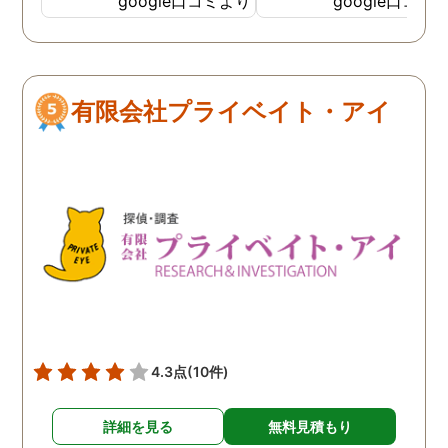
google口コミより
google口コミ
良く暮らせてます！！ も
当時の私と同じように思
悩んでいる方がいらっし
れば、まずは相談だけで
してみられたらいかがか
有限会社プライベイト・アイ
と思います。
4.3点
(10件)
詳細を見る
無料見積もり