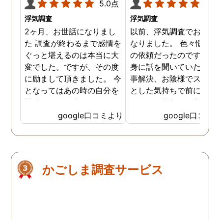
5.0点
5.0
浮気調査
浮気調査
2ヶ月、お世話になりまし
以前、浮気調査でお世話
た 調査が終わるまで感情を
なりました。 色々悩んだ
ぐっと堪えるのは本当に大
の依頼だったのですが、
変でした。ですが、その度
身に話を聞いていただき
に励まして頂きました。 今
事解決、お陰様でスッキ
となってはあの時の自分を
とした気持ちで前に進め
親身になって止めてくださ
います。依頼して良かっ
ったおかげでここまでの証
です、ありがとうござい
google口コミより
google口コミ
拠が撮れたのだと感謝して
した。
います。 これからもお身体
にお気をつけて自分のよう
に苦しんでいる方々の為に
かごしま調査サービス
がんばってください👍！ …