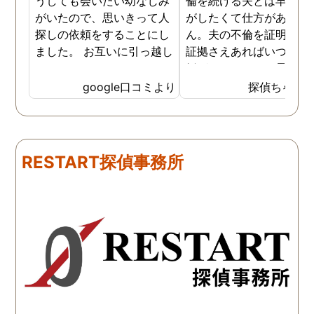
うしても会いたい幼なじみ
倫を続ける夫とは早く離
がいたので、思いきって人
がしたくて仕方がありま
探しの依頼をすることにし
ん。夫の不倫を証明でき
ました。 お互いに引っ越し
証拠さえあればいつでも
していましたし、わかって
婚ができるのにと愚痴を
いる情報も少なかったの
ぼしていると、姉が探偵
google口コミより
探偵ちゃん
で、難しいかなと思ってい
不倫の証拠集めを依頼し
たのですが、見事に探して
くれました。探偵事務所
下さり、再会する事が出来
さんざん夫の愚痴を言っ
ました。うれしくてお互い
にも関わらず、相談員の
RESTART探偵事務所
に涙の再会でした。 対応し
は嫌な顔一つせず私の話
て下さった方も丁寧で、安
聞いてくれました。それ
心して相談出来ました。 児
ら本題の調査に関しての
玉総合情報事務所さんに依
になり、費用に関しても
頼させていただき本当に良
明な点が全くないほどし
かったです。
かりと説明をしてくれま
た。調査では夫が不倫相
の自宅に頻繁に訪れる様
が明らかにされ、客観的