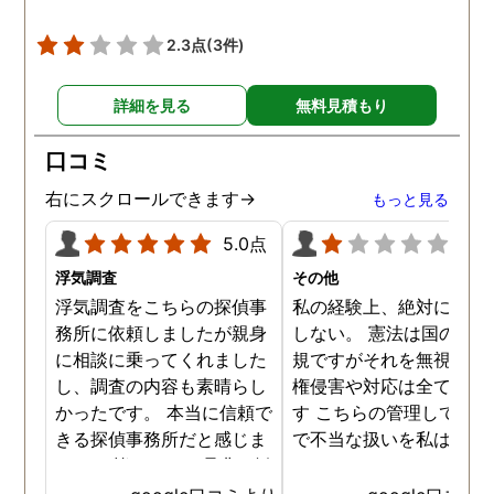
す。 精神的にかなり参って
話を聞いてくださり、お
いたのですが、心身ともに
いすることを決めました
2.3点
(3件)
救われました。 クチコミが
正直なところ相場がどれ
遅くなりましたが、これか
らいかというところも全
詳細を見る
無料見積もり
らもスタッフみなさまお身
わからない中で、金額は
体に気をつけて、1人でも
見素人目には少し高く感
口コミ
多くの方の力になってくだ
ましたが、まめな調査報
さい！ 本当にありがとうご
やメンタルケア、そして
右にスクロールできます→
もっと見る
ざいました。
際の調査内容などを考え
と非常におすすめです。 
5.0点
1.0
貞の証拠をつかむことが
浮気調査
その他
ールではなく、親権をと
浮気調査をこちらの探偵事
私の経験上、絶対にお勧
ことがゴールという中で
務所に依頼しましたが親身
しない。 憲法は国の最高
弁護士さんとも連携して
に相談に乗ってくれました
規ですがそれを無視した
様々なアドバイスをいた
し、調査の内容も素晴らし
権侵害や対応は全て違法
き、無事親権を獲得する
かったです。 本当に信頼で
す こちらの管理している
とができました。 本当に
きる探偵事務所だと感じま
で不当な扱いを私は受け
りがとうございました！
した。 皆さんにも是非お勧
した
かげさまで子どもと３人
めしたいと思います。