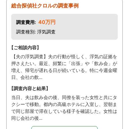
ら、丁寧に対応してくださ
総合探偵社クロルの調査事例
いました。 おかげで、とて
も充分な調査結果をいただ
40万円
調査費用:
きました。 サポートの方
も、不安で日々辛い気持ち
調査種別: 浮気調査
で過ごしていた私に親身に
対応して頂いた上に、かな
【ご相談内容】
り迅速に弁護士に関するア
【夫の浮気調査】夫の行動が怪しく、浮気の証拠を
ドバイスを頂き繋いで下さ
押さえたい。最近、頻繁に「出張」や「飲み会」が
った事、本当に感謝してい
増え、帰宅が遅れる日が続いている。特に今週金曜
ます。
日、会社の飲...
【調査内容と結果】
当日、夫は飲み会の後、同僚を装った女性と共にタ
クシーで移動。都内の高級ホテルに入室し、翌朝ま
で同じ部屋で滞在している様子を確認した。女性は
同じ会社の後...