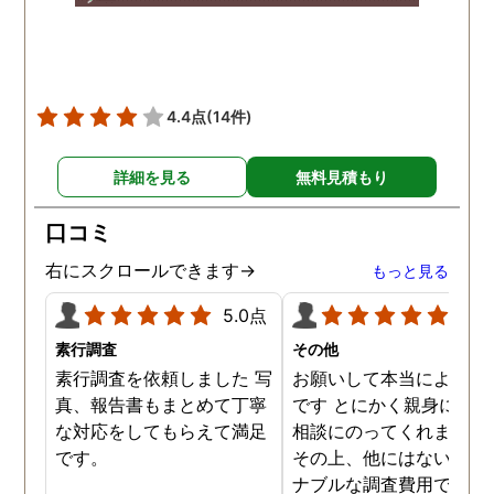
頂き、ホテルからの証拠を
撮って頂いたのは、ありが
たかったです。 調査が終わ
った後も、Lineや電話で今
後の事についてアドバイス
4.4点
(14件)
を頂いて、とても信頼出来
る探偵事務所さんだと、あ
詳細を見る
無料見積もり
らためて思いました。 事務
所の皆様にお世話になった
口コミ
ので、クチコミの方書かせ
ていただきます。ありがと
右にスクロールできます→
もっと見る
うございました。
5.0点
5.0
素行調査
その他
素行調査を依頼しました 写
お願いして本当によかっ
真、報告書もまとめて丁寧
です とにかく親身になっ
な対応をしてもらえて満足
相談にのってくれました
です。
その上、他にはないリー
ナブルな調査費用で済み