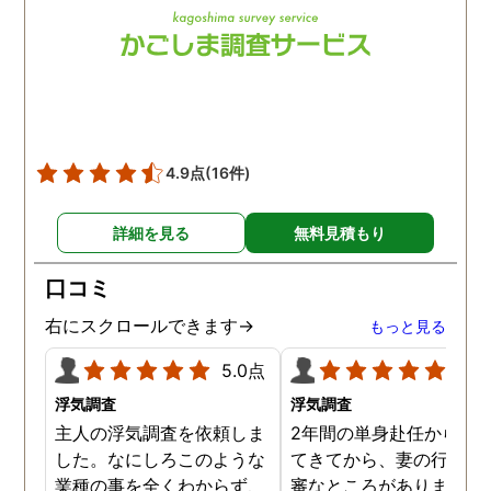
4.9点
(16件)
詳細を見る
無料見積もり
口コミ
右にスクロールできます→
もっと見る
5.0点
5.0
浮気調査
浮気調査
主人の浮気調査を依頼しま
2年間の単身赴任から帰
した。なにしろこのような
てきてから、妻の行動に
業種の事を全くわからず、
審なところがありました