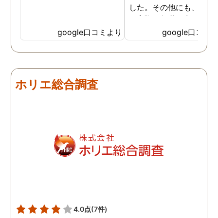
した。その他にも、相談
ら実際に行動に出て頂い
のが、スゴく早く問題を
google口コミより
google口コミ
決していただき、大変助
りました。 次回も是非お
いしようと思いました。
しろ最初の相談の段階が
ホリエ総合調査
本当に無料なのが、よか
たです。
4.0点
(7件)