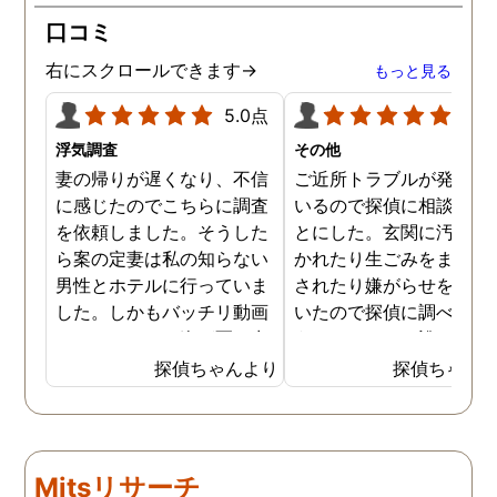
口コミ
右にスクロールできます→
もっと見る
5.0点
5.0
浮気調査
その他
妻の帰りが遅くなり、不信
ご近所トラブルが発生し
に感じたのでこちらに調査
いるので探偵に相談する
を依頼しました。そうした
とにした。玄関に汚物を
ら案の定妻は私の知らない
かれたり生ごみをまき散
男性とホテルに行っていま
されたり嫌がらせを受け
した。しかもバッチリ動画
いたので探偵に調べても
でキスしている姿が写し出
うことにした。誰がやっ
されていました。本当にシ
いるのか何が原因なのか
探偵ちゃんより
探偵ちゃん
ョックでしたが、これでス
べてもらうと隣の奥さん
ッキリしました。裁判では
った。痴呆症が進み被害
探偵が紹介してくれた弁護
想が強くなっていたよう
士と一緒に戦っていこうと
だ。普段は普通なのに夜
Mitsリサーチ