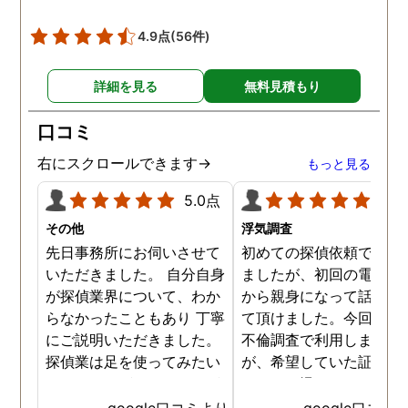
見ても不倫を疑いようの
い証拠も集めてくれまし
4.9点
(56件)
た。その間に姉は弁護士
務所に関しても調べてく
詳細を見る
無料見積もり
ていて、周りの人たちの
かげで夫と離婚ができそ
口コミ
です。
右にスクロールできます→
もっと見る
5.0点
5.0
その他
浮気調査
先日事務所にお伺いさせて
初めての探偵依頼で緊張
いただきました。 自分自身
ましたが、初回の電話相
が探偵業界について、わか
から親身になって話を聞
らなかったこともあり 丁寧
て頂けました。今回、夫
にご説明いただきました。
不倫調査で利用しました
探偵業は足を使ってみたい
が、希望していた証拠を
なイメージがありましたが
っかりと撮ってもらうこ
SNSなどの知識も豊富で、
が出来ました。調査中も
google口コミより
google口コミ