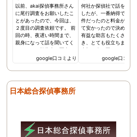
以前、akai探偵事務所さん
何社か探偵社で話を聞き
に尾行調査をお願いしたこ
したが、一番納得できる
とがあったので、今回は、
件だったのと料金が比較
２度目の調査依頼です。 前
て安かったので決めまし
回の時、夜遅い時間まで、
有益な助言もたくさん頂
親身になって話を聞いてく
き、とても役立ちました
れたのと、報告書の写真
大切な人が困っていたら
が、場所が悪かったのに、
番に紹介したいと思える
google口コミより
google口コミ
とても鮮明に写っていたの
偵事務所です
で、再度、調査をお願いさ
せて頂きました。 ある程
度、自分でも行動パターン
日本総合探偵事務所
の把握をしていましたが、
現場で動いて頂いている探
偵さんの働きぶりが良く
て、解決に至るまでスムー
ズでした。 とくに、急なお
願いの時に人員を手配して