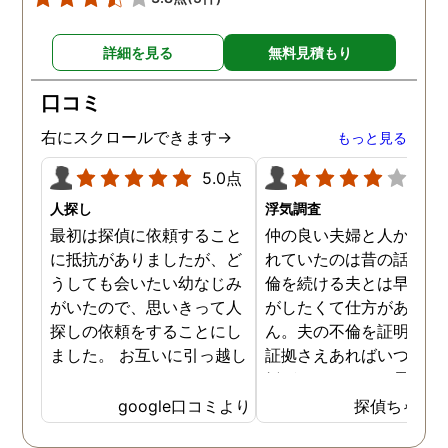
詳細を見る
無料見積もり
口コミ
右にスクロールできます→
もっと見る
5.0点
4.0
人探し
浮気調査
最初は探偵に依頼すること
仲の良い夫婦と人から言
に抵抗がありましたが、ど
れていたのは昔の話で、
うしても会いたい幼なじみ
倫を続ける夫とは早く離
がいたので、思いきって人
がしたくて仕方がありま
探しの依頼をすることにし
ん。夫の不倫を証明でき
ました。 お互いに引っ越し
証拠さえあればいつでも
していましたし、わかって
婚ができるのにと愚痴を
いる情報も少なかったの
ぼしていると、姉が探偵
google口コミより
探偵ちゃん
で、難しいかなと思ってい
不倫の証拠集めを依頼し