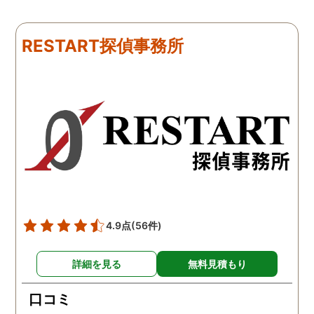
たのですが、見事に探して
くれました。探偵事務所
下さり、再会する事が出来
さんざん夫の愚痴を言っ
ました。うれしくてお互い
にも関わらず、相談員の
RESTART探偵事務所
に涙の再会でした。 対応し
は嫌な顔一つせず私の話
て下さった方も丁寧で、安
聞いてくれました。それ
心して相談出来ました。 児
ら本題の調査に関しての
玉総合情報事務所さんに依
になり、費用に関しても
頼させていただき本当に良
明な点が全くないほどし
かったです。
かりと説明をしてくれま
た。調査では夫が不倫相
の自宅に頻繁に訪れる様
が明らかにされ、客観的
見ても不倫を疑いようの
い証拠も集めてくれまし
4.9点
(56件)
た。その間に姉は弁護士
務所に関しても調べてく
詳細を見る
無料見積もり
ていて、周りの人たちの
かげで夫と離婚ができそ
口コミ
です。