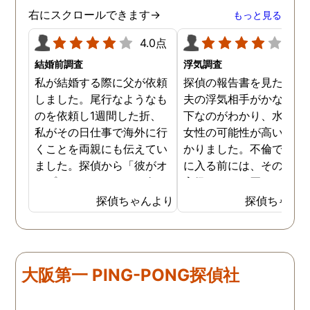
右にスクロールできます→
もっと見る
4.0点
4.0
結婚前調査
浮気調査
私が結婚する際に父が依頼
探偵の報告書を見たとき
しました。尾行なようなも
夫の浮気相手がかなりの
のを依頼し1週間した折、
下なのがわかり、水商売
私がその日仕事で海外に行
女性の可能性が高いのも
くことを両親にも伝えてい
かりました。不倫でホテ
ました。探偵から「彼がオ
に入る前には、その女性
ープンカーでどこかへ向か
高級バックを買ったのも
っています、会っているの
かり驚きました。怒りも
探偵ちゃんより
探偵ちゃん
は、、お嬢さんです！」と
りましたが、妻がいるの
父に報告があり、父は私が
隠れてこういう事をする
海外に行っているはずなの
が情けなくて、報告書の
に、何故。。と。夜からの
拠を見せてすぐに夫の不
大阪第一 PING-PONG探偵社
便とまでは知らせていなか
を辞めさせました。最初
ったので、尻尾をつかんだ
とぼけていた夫も報告書