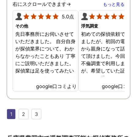
右にスクロールできます→
もっと見る
5.0点
5.0
その他
浮気調査
先日事務所にお伺いさせて
初めての探偵依頼で緊張
いただきました。 自分自身
ましたが、初回の電話相
が探偵業界について、わか
から親身になって話を聞
らなかったこともあり 丁寧
て頂けました。今回、夫
にご説明いただきました。
不倫調査で利用しました
探偵業は足を使ってみたい
が、希望していた証拠を
なイメージがありましたが
っかりと撮ってもらうこ
SNSなどの知識も豊富で、
が出来ました。調査中も
google口コミより
google口コミ
色んな視点から対応されて
動きがある度に細かく報
います。 他の口コミにもあ
してくださり、安心しま
るように、他事務所より料
た。調査当日の夫の動き
1
2
3
金が安く明確で親身になっ
読めない中、柔軟に対応
て対応いただける探偵さん
てくださったこと、本当
です。
感謝しています。 あの日
気を出して電話して良か