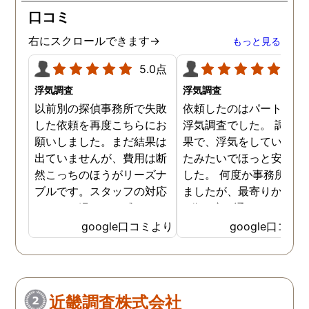
口コミ
右にスクロールできます→
もっと見る
5.0点
5.0
浮気調査
浮気調査
以前別の探偵事務所で失敗
依頼したのはパートナー
した依頼を再度こちらにお
浮気調査でした。 調査の
願いしました。まだ結果は
果で、浮気をしていなか
出ていませんが、費用は断
たみたいでほっと安心し
然こっちのほうがリーズナ
した。 何度か事務所に行
ブルです。スタッフの対応
ましたが、最寄りから徒
なんかも温かみを感じま
3分程度で通いやすかっ
す。はじめからこちらにす
です。
google口コミより
google口コミ
ればよかったです😢 …
近畿調査株式会社