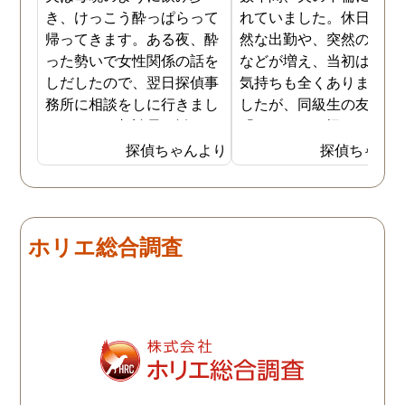
き、けっこう酔っぱらって
れていました。休日の不
帰ってきます。ある夜、酔
然な出勤や、突然の飲み
った勢いで女性関係の話を
などが増え、当初は怪し
しだしたので、翌日探偵事
気持ちも全くありません
務所に相談をしに行きまし
したが、同級生の友人か
た。そこで相談員に勧めら
「もしかして怪しいんじ
れ、一度夫の浮気調査をし
ないの」と忠告を受けて
探偵ちゃんより
探偵ちゃん
てもらうことになりまし
らもう一度考え直してみ
た。夫はほぼ毎日飲み歩い
した。 以前に比べて、空
て酔っ払っているので、調
気のような会話が増えた
査は簡単だったようです。
り、家の中でもケータイ
ホリエ総合調査
4日ほど調査報告書もまと
肌身離さず持っていたり
めてくれて、夫が会社の後
と、確かに不自然な行動
輩と不倫をしていること、
増えました。 そこで、夫
その後輩の自宅の場所、二
でかけているときに書斎
人が頻繁に会っているお店
覗いたり、パソコンを開
などが分かりました。
たりすると、フェイスブ
クのメッセージでのやり