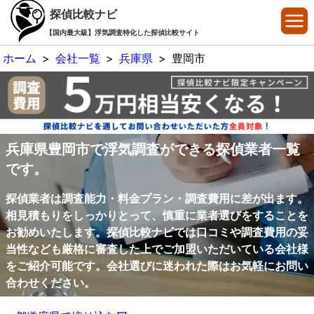
探偵比較ナビ
【国内最大級】浮気調査特化した探偵比較サイト
ホーム
>
会社一覧
>
兵庫県
>
豊岡市
兵庫県豊岡市で浮気調査ができる探偵業者一覧
です。
探偵業者は調査能力・料金プラン・調査費用に差が出ます。
相見積もりをしっかりとって、慎重に業者選びをすることを
お勧めいたします。探偵比較ナビでは口コミや調査費用の妥
当性なども厳格に審査した上でご加盟いただいている会社様
をご紹介可能です。会社選びに迷われた際はお気軽にお問い
合わせください。