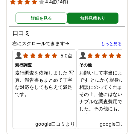
4.4点
(14件)
を頂いて、とても信頼出来
る探偵事務所さんだと、あ
詳細を見る
無料見積もり
らためて思いました。 事務
所の皆様にお世話になった
口コミ
ので、クチコミの方書かせ
ていただきます。ありがと
右にスクロールできます→
もっと見る
うございました。
5.0点
5.0
素行調査
その他
素行調査を依頼しました 写
お願いして本当によかっ
真、報告書もまとめて丁寧
です とにかく親身になっ
な対応をしてもらえて満足
相談にのってくれました
です。
その上、他にはないリー
ナブルな調査費用で済み
した。その他にも、相談
ら実際に行動に出て頂い
のが、スゴく早く問題を
google口コミより
google口コミ
決していただき、大変助