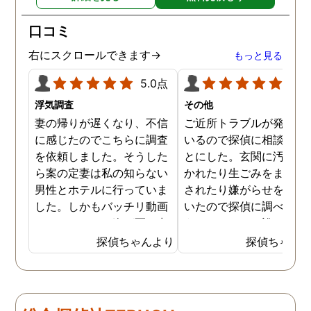
口コミ
右にスクロールできます→
もっと見る
5.0点
5.0
浮気調査
その他
妻の帰りが遅くなり、不信
ご近所トラブルが発生し
に感じたのでこちらに調査
いるので探偵に相談する
を依頼しました。そうした
とにした。玄関に汚物を
ら案の定妻は私の知らない
かれたり生ごみをまき散
男性とホテルに行っていま
されたり嫌がらせを受け
した。しかもバッチリ動画
いたので探偵に調べても
でキスしている姿が写し出
うことにした。誰がやっ
されていました。本当にシ
いるのか何が原因なのか
探偵ちゃんより
探偵ちゃん
ョックでしたが、これでス
べてもらうと隣の奥さん
ッキリしました。裁判では
った。痴呆症が進み被害
探偵が紹介してくれた弁護
想が強くなっていたよう
士と一緒に戦っていこうと
だ。普段は普通なのに夜