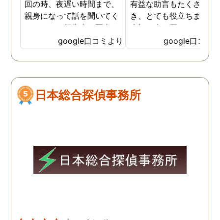
回の時、夜遅い時間まで、
有益な助言もたくさん頂
親身になって話を聞いてく
き、とても役立ちました
れたのと、報告書の写真
大切な人が困っていたら
が、場所が悪かったのに、
番に紹介したいと思える
google口コミより
google口コミ
とても鮮明に写っていたの
偵事務所です
で、再度、調査をお願いさ
せて頂きました。 ある程
度、自分でも行動パターン
日本総合探偵事務所
の把握をしていましたが、
現場で動いて頂いている探
偵さんの働きぶりが良く
て、解決に至るまでスムー
ズでした。 とくに、急なお
願いの時に人員を手配して
頂き、ホテルからの証拠を
撮って頂いたのは、ありが
たかったです。 調査が終わ
った後も、Lineや電話で今
後の事についてアドバイス