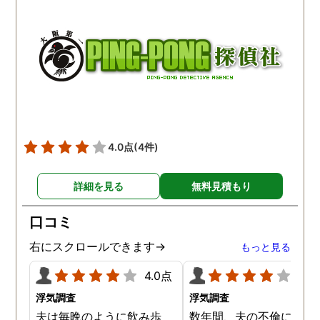
ーと興奮からの問題ない結
写真を見せる事で観念し
論だったので疲れ果ててし
ので、やはり探偵が用意
まいました。結果結婚を了
た不倫調査の証拠はとて
承し私たちは結婚しまし
役に立ちますね。
た。これに懲りたようで、
妹の時は依頼しませんでし
た。親として心配な気持ち
は分かりますが、始めから
子供を信じて欲しかったで
4.0点
(4件)
す。今ではネタとして酒の
肴になっています。
詳細を見る
無料見積もり
口コミ
右にスクロールできます→
もっと見る
4.0点
4.0
浮気調査
浮気調査
夫は毎晩のように飲み歩
数年間、夫の不倫に悩ま