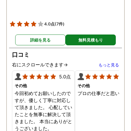
りが出てきました。また
行ったことのないはずの
ンフレットや地図が出て
たり、どんどん証拠が増
4.0点
(7件)
ていきました。 ただ、相
と一緒にいる現場を抑え
詳細を見る
無料見積もり
ことはどうしてもできず
探偵事務所へ相談しまし
口コミ
た。 ２ヶ月ほど待つと、
明な写真が添付された報
右にスクロールできます→
もっと見る
書が上がってきて、大変
5.0点
5.0
きました。会話の内容の
モなどもあり、金額はか
その他
その他
りましたが利用してよか
今回初めてお願いしたので
プロの仕事だと思います
たと思っています。
すが、優しく丁寧に対応し
て頂きました。 心配してい
たことを無事に解決して頂
きました。 本当にありがと
うございました。