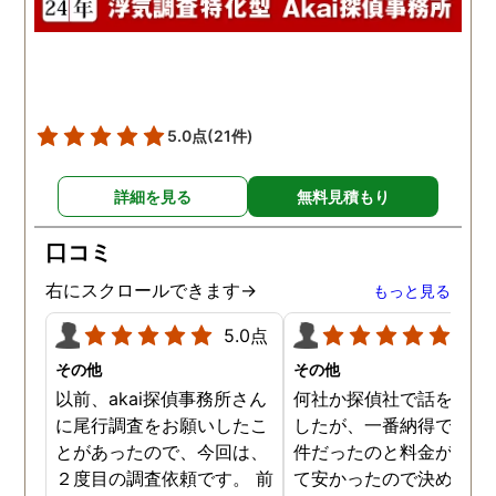
5.0点
(21件)
詳細を見る
無料見積もり
口コミ
右にスクロールできます→
もっと見る
5.0点
5.0
その他
その他
以前、akai探偵事務所さん
何社か探偵社で話を聞き
に尾行調査をお願いしたこ
したが、一番納得できる
とがあったので、今回は、
件だったのと料金が比較
２度目の調査依頼です。 前
て安かったので決めまし