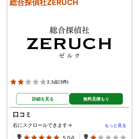
総合探偵社ZERUCH
思います。探偵に支払った
なるとおかしくなってそ
費用も思ったよりリーズナ
ような行動を起こしてい
ブルで良かったです。「こ
ようだ。
れからもサポートしていき
ますから。」と言う探偵か
らの言葉には本当に励まさ
れました。これからも弁護
士同様にサポートをお願い
したいと考えています。
2.3点
(3件)
詳細を見る
無料見積もり
口コミ
右にスクロールできます→
もっと見る
5.0点
1.0