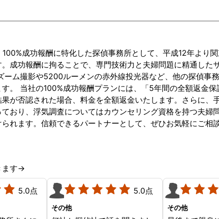
は、100%成功報酬に特化した探偵事務所として、平成12年より
す。成功報酬に拘ることで、専門技術力と夫婦問題に精通した
倍ズーム撮影や5200ルーメンの赤外線投光器など、他の探偵事
す。 当社の100%成功報酬プランには、「5年間の全額返金
結果が否認された場合、料金を全額返金いたします。さらに、
っており、浮気調査についてはカウンセリング資格を持つ夫婦
けられます。信頼できるパートナーとして、ぜひお気軽にご相
きます→
5.0点
5.0点
その他
その他