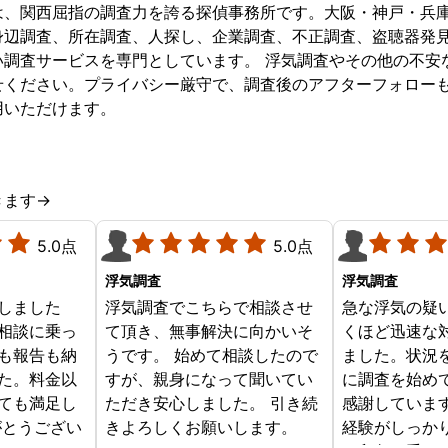
は、関西屈指の調査力を誇る探偵事務所です。大阪・神戸・兵
身辺調査、所在調査、人探し、企業調査、不正調査、盗聴器発
い調査サービスを専門としています。 浮気調査やその他の不安
せください。プライバシー厳守で、調査後のアフターフォロー
用いただけます。
きます→
5.0点
5.0点
浮気調査
浮気調査
しました
浮気調査でこちらで相談させ
急な浮気の疑
相談に乗っ
て頂き、無事解決に向かいそ
くほど迅速な
も報告も納
うです。 始めて相談したので
ました。状況
た。料金以
すが、親身になって聞いてい
に調査を始め
ても満足し
ただき安心しました。 引き続
感謝していま
がとうござい
きよろしくお願いします。
経験がしっか