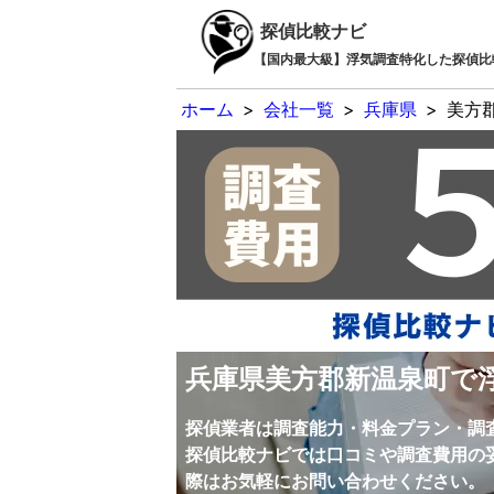
探偵比較ナビ
【国内最大級】浮気調査特化した探偵比
ホーム
>
会社一覧
>
兵庫県
>
美方
兵庫県美方郡新温泉町で
探偵業者は調査能力・料金プラン・調
探偵比較ナビでは口コミや調査費用の
際はお気軽にお問い合わせください。