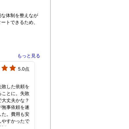
能な体制を整えなが
タートできるため、
もっと見る
5.0点
失敗した依頼を
ることに。失敗
で大丈夫かな？
が無事依頼を遂
した。費用も安
しやすかったで
世話になりまし