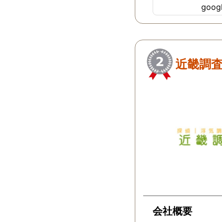
goo
ちらにすればよか
…
近畿調
会社概要