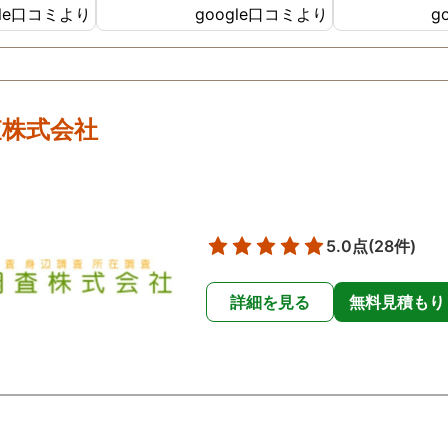
gle口コミより
google口コミより
g
ったです😢
た。
査株式会社
5.0点
(28件)
詳細を見る
無料見積もり