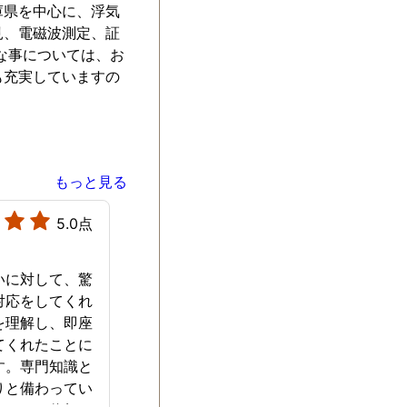
庫県を中心に、浮気
見、電磁波測定、証
な事については、お
も充実していますの
もっと見る
5.0点
いに対して、驚
対応をしてくれ
を理解し、即座
てくれたことに
す。専門知識と
りと備わってい