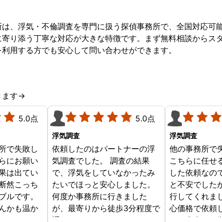
所は、浮気・不倫調査を専門に扱う探偵事務所で、全国対応可
に寄り添う丁寧な対応が大きな特徴です。まず無料相談からス
を利用する方でも安心して問い合わせができます。
きます→
5.0点
5.0点
浮気調査
浮気調査
所で失敗し
依頼したのはパートナーの浮
他の事務所で
らにお願い
気調査でした。 調査の結果
こちらに任せ
果は出てい
で、浮気をしていなかったみ
した依頼なの
断然こっち
たいでほっと安心しました。
と不安でした
ブルです。
何度か事務所に行きました
行してくれま
んかも温か
が、最寄りから徒歩3分程度で
心価格で依頼
じめからこ
通いやすかったです。
す。本当にお