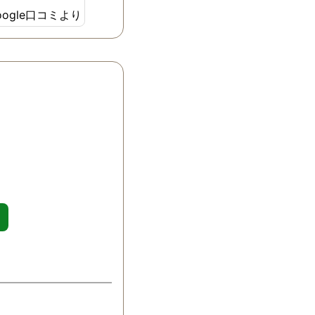
ました。信頼で
oogle口コミより
所です。