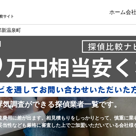
ホーム
会
較サイト
郡新温泉町
浮気調査ができる探偵業者一覧です。
査費用に差が出ます。相見積もりをしっかりとって、慎重に業
妥当性なども厳格に審査した上でご加盟いただいている会社様