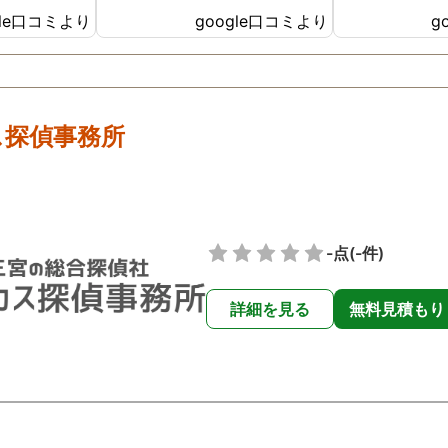
る印象を受け
gle口コミより
google口コミより
g
きる探偵事務
ス探偵事務所
-点
(-件)
詳細を見る
無料見積もり