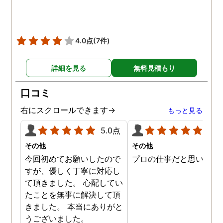
りが出てきました。また
行ったことのないはずの
ンフレットや地図が出て
たり、どんどん証拠が増
4.0点
(7件)
ていきました。 ただ、相
と一緒にいる現場を抑え
詳細を見る
無料見積もり
ことはどうしてもできず
探偵事務所へ相談しまし
口コミ
た。 ２ヶ月ほど待つと、
明な写真が添付された報
右にスクロールできます→
もっと見る
書が上がってきて、大変
5.0点
5.0
きました。会話の内容の
モなどもあり、金額はか
その他
その他
りましたが利用してよか
今回初めてお願いしたので
プロの仕事だと思います
たと思っています。
すが、優しく丁寧に対応し
て頂きました。 心配してい
たことを無事に解決して頂
きました。 本当にありがと
うございました。