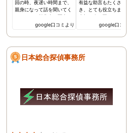
回の時、夜遅い時間まで、
有益な助言もたくさん頂
親身になって話を聞いてく
き、とても役立ちました
れたのと、報告書の写真
大切な人が困っていたら
が、場所が悪かったのに、
番に紹介したいと思える
google口コミより
google口コミ
とても鮮明に写っていたの
偵事務所です
で、再度、調査をお願いさ
せて頂きました。 ある程
度、自分でも行動パターン
日本総合探偵事務所
の把握をしていましたが、
現場で動いて頂いている探
偵さんの働きぶりが良く
て、解決に至るまでスムー
ズでした。 とくに、急なお
願いの時に人員を手配して
頂き、ホテルからの証拠を
撮って頂いたのは、ありが
たかったです。 調査が終わ
った後も、Lineや電話で今
後の事についてアドバイス