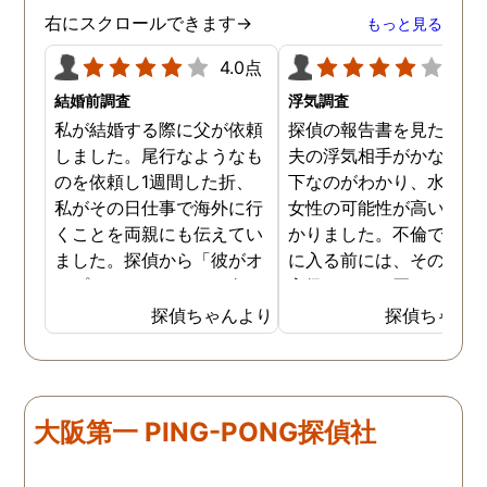
右にスクロールできます→
もっと見る
4.0点
4.0
結婚前調査
浮気調査
私が結婚する際に父が依頼
探偵の報告書を見たとき
しました。尾行なようなも
夫の浮気相手がかなりの
のを依頼し1週間した折、
下なのがわかり、水商売
私がその日仕事で海外に行
女性の可能性が高いのも
くことを両親にも伝えてい
かりました。不倫でホテ
ました。探偵から「彼がオ
に入る前には、その女性
ープンカーでどこかへ向か
高級バックを買ったのも
っています、会っているの
かり驚きました。怒りも
探偵ちゃんより
探偵ちゃん
は、、お嬢さんです！」と
りましたが、妻がいるの
父に報告があり、父は私が
隠れてこういう事をする
海外に行っているはずなの
が情けなくて、報告書の
に、何故。。と。夜からの
拠を見せてすぐに夫の不
大阪第一 PING-PONG探偵社
便とまでは知らせていなか
を辞めさせました。最初
ったので、尻尾をつかんだ
とぼけていた夫も報告書