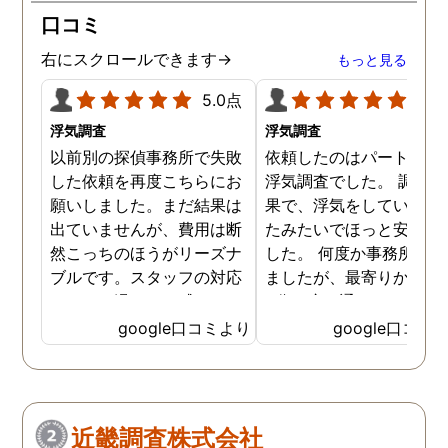
口コミ
右にスクロールできます→
もっと見る
5.0点
5.0
浮気調査
浮気調査
以前別の探偵事務所で失敗
依頼したのはパートナー
した依頼を再度こちらにお
浮気調査でした。 調査の
願いしました。まだ結果は
果で、浮気をしていなか
出ていませんが、費用は断
たみたいでほっと安心し
然こっちのほうがリーズナ
した。 何度か事務所に行
ブルです。スタッフの対応
ましたが、最寄りから徒
なんかも温かみを感じま
3分程度で通いやすかっ
す。はじめからこちらにす
です。
google口コミより
google口コミ
ればよかったです😢 …
近畿調査株式会社