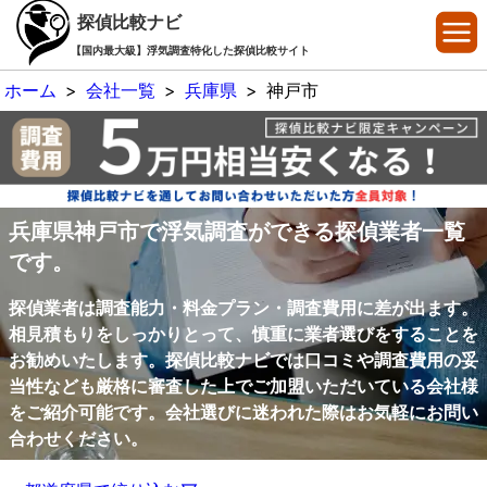
探偵比較ナビ
【国内最大級】浮気調査特化した探偵比較サイト
ホーム
>
会社一覧
>
兵庫県
>
神戸市
兵庫県神戸市で浮気調査ができる探偵業者一覧
です。
探偵業者は調査能力・料金プラン・調査費用に差が出ます。
相見積もりをしっかりとって、慎重に業者選びをすることを
お勧めいたします。探偵比較ナビでは口コミや調査費用の妥
当性なども厳格に審査した上でご加盟いただいている会社様
をご紹介可能です。会社選びに迷われた際はお気軽にお問い
合わせください。