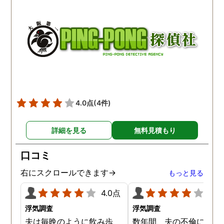
ーと興奮からの問題ない結
写真を見せる事で観念し
論だったので疲れ果ててし
ので、やはり探偵が用意
まいました。結果結婚を了
た不倫調査の証拠はとて
承し私たちは結婚しまし
役に立ちますね。
た。これに懲りたようで、
妹の時は依頼しませんでし
た。親として心配な気持ち
は分かりますが、始めから
子供を信じて欲しかったで
4.0点
(4件)
す。今ではネタとして酒の
肴になっています。
詳細を見る
無料見積もり
口コミ
右にスクロールできます→
もっと見る
4.0点
4.0
浮気調査
浮気調査
夫は毎晩のように飲み歩
数年間、夫の不倫に悩ま