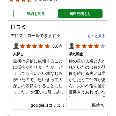
詳細を見る
無料見積もり
口コミ
右にスクロールできます→
もっと見る
5.0点
4.0
人探し
浮気調査
最初は探偵に依頼すること
仲の良い夫婦と人から言
に抵抗がありましたが、ど
れていたのは昔の話で、
うしても会いたい幼なじみ
倫を続ける夫とは早く離
がいたので、思いきって人
がしたくて仕方がありま
探しの依頼をすることにし
ん。夫の不倫を証明でき
ました。 お互いに引っ越し
証拠さえあればいつでも
していましたし、わかって
婚ができるのにと愚痴を
いる情報も少なかったの
ぼしていると、姉が探偵
google口コミより
探偵ちゃん
で、難しいかなと思ってい
不倫の証拠集めを依頼し