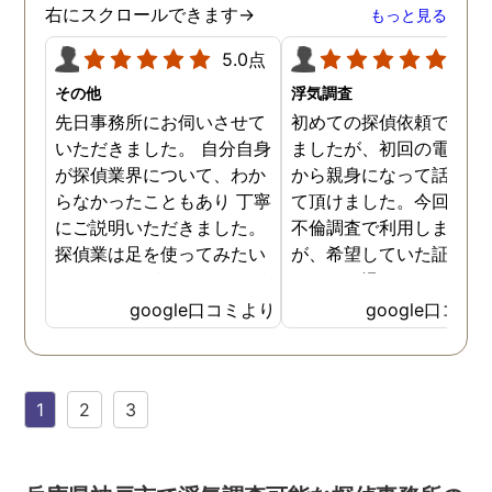
右にスクロールできます→
もっと見る
5.0点
5.0
その他
浮気調査
先日事務所にお伺いさせて
初めての探偵依頼で緊張
いただきました。 自分自身
ましたが、初回の電話相
が探偵業界について、わか
から親身になって話を聞
らなかったこともあり 丁寧
て頂けました。今回、夫
にご説明いただきました。
不倫調査で利用しました
探偵業は足を使ってみたい
が、希望していた証拠を
なイメージがありましたが
っかりと撮ってもらうこ
SNSなどの知識も豊富で、
が出来ました。調査中も
google口コミより
google口コミ
色んな視点から対応されて
動きがある度に細かく報
います。 他の口コミにもあ
してくださり、安心しま
るように、他事務所より料
た。調査当日の夫の動き
1
2
3
金が安く明確で親身になっ
読めない中、柔軟に対応
て対応いただける探偵さん
てくださったこと、本当
です。
感謝しています。 あの日
気を出して電話して良か