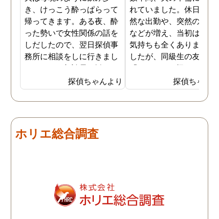
き、けっこう酔っぱらって
れていました。休日の不
帰ってきます。ある夜、酔
然な出勤や、突然の飲み
った勢いで女性関係の話を
などが増え、当初は怪し
しだしたので、翌日探偵事
気持ちも全くありません
務所に相談をしに行きまし
したが、同級生の友人か
た。そこで相談員に勧めら
「もしかして怪しいんじ
れ、一度夫の浮気調査をし
ないの」と忠告を受けて
探偵ちゃんより
探偵ちゃん
てもらうことになりまし
らもう一度考え直してみ
た。夫はほぼ毎日飲み歩い
した。 以前に比べて、空
て酔っ払っているので、調
気のような会話が増えた
査は簡単だったようです。
り、家の中でもケータイ
ホリエ総合調査
4日ほど調査報告書もまと
肌身離さず持っていたり
めてくれて、夫が会社の後
と、確かに不自然な行動
輩と不倫をしていること、
増えました。 そこで、夫
その後輩の自宅の場所、二
でかけているときに書斎
人が頻繁に会っているお店
覗いたり、パソコンを開
などが分かりました。
たりすると、フェイスブ
クのメッセージでのやり