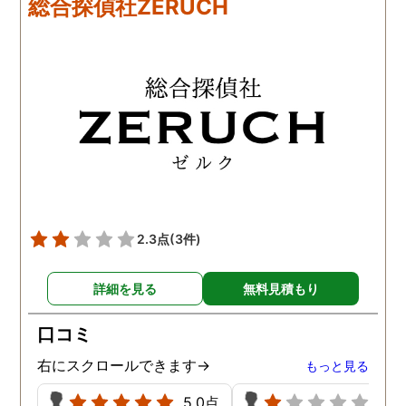
総合探偵社ZERUCH
思います。探偵に支払った
なるとおかしくなってそ
費用も思ったよりリーズナ
ような行動を起こしてい
ブルで良かったです。「こ
ようだ。
れからもサポートしていき
ますから。」と言う探偵か
らの言葉には本当に励まさ
れました。これからも弁護
士同様にサポートをお願い
したいと考えています。
2.3点
(3件)
詳細を見る
無料見積もり
口コミ
右にスクロールできます→
もっと見る
5.0点
1.0