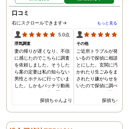
口コミ
右にスクロールできます→
もっと見る
5.0点
5.0
浮気調査
その他
妻の帰りが遅くなり、不信
ご近所トラブルが発生し
に感じたのでこちらに調査
いるので探偵に相談する
を依頼しました。そうした
とにした。玄関に汚物を
ら案の定妻は私の知らない
かれたり生ごみをまき散
男性とホテルに行っていま
されたり嫌がらせを受け
した。しかもバッチリ動画
いたので探偵に調べても
でキスしている姿が写し出
うことにした。誰がやっ
されていました。本当にシ
いるのか何が原因なのか
探偵ちゃんより
探偵ちゃん
ョックでしたが、これでス
べてもらうと隣の奥さん
ッキリしました。裁判では
った。痴呆症が進み被害
探偵が紹介してくれた弁護
想が強くなっていたよう
士と一緒に戦っていこうと
だ。普段は普通なのに夜