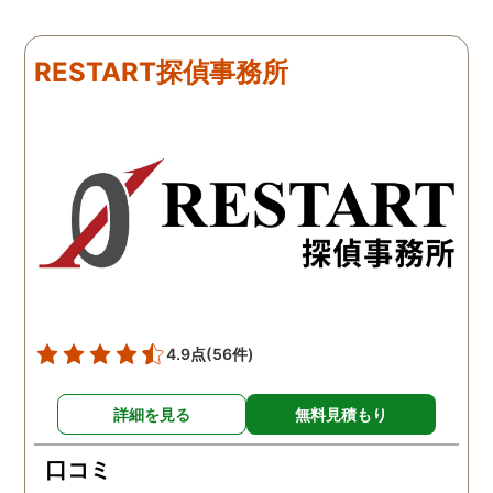
たのですが、見事に探して
くれました。探偵事務所
下さり、再会する事が出来
さんざん夫の愚痴を言っ
ました。うれしくてお互い
にも関わらず、相談員の
RESTART探偵事務所
に涙の再会でした。 対応し
は嫌な顔一つせず私の話
て下さった方も丁寧で、安
聞いてくれました。それ
心して相談出来ました。 児
ら本題の調査に関しての
玉総合情報事務所さんに依
になり、費用に関しても
頼させていただき本当に良
明な点が全くないほどし
かったです。
かりと説明をしてくれま
た。調査では夫が不倫相
の自宅に頻繁に訪れる様
が明らかにされ、客観的
見ても不倫を疑いようの
い証拠も集めてくれまし
4.9点
(56件)
た。その間に姉は弁護士
務所に関しても調べてく
詳細を見る
無料見積もり
ていて、周りの人たちの
かげで夫と離婚ができそ
口コミ
です。