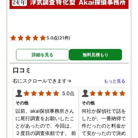
5.0点
(21件)
詳細を見る
無料見積もり
口コミ
右にスクロールできます→
もっと見る
5.0点
5.0
その他
その他
以前、akai探偵事務所さん
何社か探偵社で話を聞き
に尾行調査をお願いしたこ
したが、一番納得できる
とがあったので、今回は、
件だったのと料金が比較
２度目の調査依頼です。 前
て安かったので決めまし