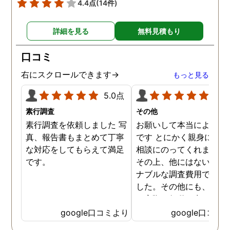
4.4点
(14件)
を頂いて、とても信頼出来
る探偵事務所さんだと、あ
詳細を見る
無料見積もり
らためて思いました。 事務
所の皆様にお世話になった
口コミ
ので、クチコミの方書かせ
ていただきます。ありがと
右にスクロールできます→
もっと見る
うございました。
5.0点
5.0
素行調査
その他
素行調査を依頼しました 写
お願いして本当によかっ
真、報告書もまとめて丁寧
です とにかく親身になっ
な対応をしてもらえて満足
相談にのってくれました
です。
その上、他にはないリー
ナブルな調査費用で済み
した。その他にも、相談
ら実際に行動に出て頂い
のが、スゴく早く問題を
google口コミより
google口コミ
決していただき、大変助