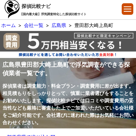
探偵比較ナビ
【国内最大級】浮気調査特化した探偵比較サイト
ホーム
>
会社一覧
>
広島県
>
豊田郡大崎上島町
広島県豊田郡大崎上島町で浮気調査ができる探
偵業者一覧です。
探偵業者は調査能力・料金プラン・調査費用に差が出ます。
相見積もりをしっかりとって、慎重に業者選びをすることを
お勧めいたします。探偵比較ナビでは口コミや調査費用の妥
当性なども厳格に審査した上でご加盟いただいている会社様
をご紹介可能です。会社選びに迷われた際はお気軽にお問い
合わせください。