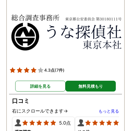
イスもいただき、納得して
FUJIリサーチさんへの依
依頼させていただきまし
をお勧め致します。 今後
た。 調査も私の望む結果を
何かありましたらご相談
得るべく、尽力して頂き、
せて頂きたいと思います
密に連絡をいただきなが
ら、丁寧に対応してくださ
いました。 おかげで、とて
も充分な調査結果をいただ
きました。 サポートの方
も、不安で日々辛い気持ち
4.3点
(7件)
で過ごしていた私に親身に
対応して頂いた上に、かな
詳細を見る
無料見積もり
り迅速に弁護士に関するア
ドバイスを頂き繋いで下さ
口コミ
った事、本当に感謝してい
ます。
右にスクロールできます→
もっと見る
5.0点
5.0