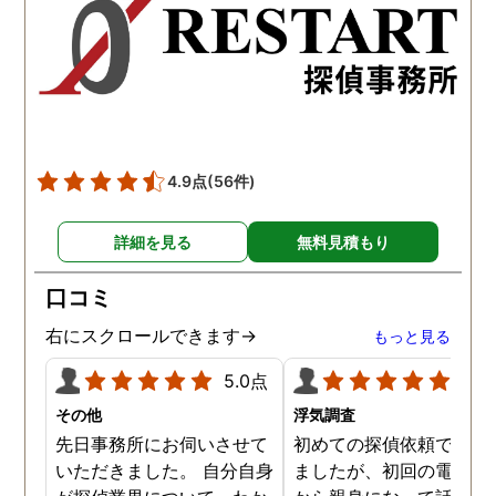
頼させていただき本当に良
明な点が全くないほどし
かったです。
かりと説明をしてくれま
た。調査では夫が不倫相
の自宅に頻繁に訪れる様
が明らかにされ、客観的
見ても不倫を疑いようの
い証拠も集めてくれまし
4.9点
(56件)
た。その間に姉は弁護士
務所に関しても調べてく
詳細を見る
無料見積もり
ていて、周りの人たちの
かげで夫と離婚ができそ
口コミ
です。
右にスクロールできます→
もっと見る
5.0点
5.0
その他
浮気調査
先日事務所にお伺いさせて
初めての探偵依頼で緊張
いただきました。 自分自身
ましたが、初回の電話相