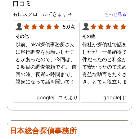
口コミ
右にスクロールできます→
もっと見る
5.0点
5.0
その他
その他
以前、akai探偵事務所さん
何社か探偵社で話を聞き
に尾行調査をお願いしたこ
したが、一番納得できる
とがあったので、今回は、
件だったのと料金が比較
２度目の調査依頼です。 前
て安かったので決めまし
回の時、夜遅い時間まで、
有益な助言もたくさん頂
親身になって話を聞いてく
き、とても役立ちました
れたのと、報告書の写真
大切な人が困っていたら
が、場所が悪かったのに、
番に紹介したいと思える
google口コミより
google口コミ
とても鮮明に写っていたの
偵事務所です
で、再度、調査をお願いさ
せて頂きました。 ある程
度、自分でも行動パターン
日本総合探偵事務所
の把握をしていましたが、