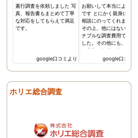
素行調査を依頼しました 写
お願いして本当によかっ
真、報告書もまとめて丁寧
です とにかく親身になっ
な対応をしてもらえて満足
相談にのってくれました
です。
その上、他にはないリー
ナブルな調査費用で済み
した。その他にも、相談
ら実際に行動に出て頂い
のが、スゴく早く問題を
google口コミより
google口コミ
決していただき、大変助
りました。 次回も是非お
いしようと思いました。
しろ最初の相談の段階が
ホリエ総合調査
本当に無料なのが、よか
たです。