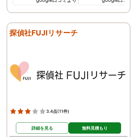
実際の現状を把握するのが
く安心してお任せできた
難しかったですが、ここは
由のひとつ。 かと言って
リアルタイムで都度報告が
査が雑ということも一切
来ていました。 担当の人も
く、むしろ期待以上に細
探偵社FUJIリサーチ
丁寧で報告内容もわかりや
く調査・報告してくれた
すかったです。 全国に展開
実際の調査状況をリアル
されているという点も強み
イムで知れるのはかなり
ですね。
い。
3.4点
(11件)
詳細を見る
無料見積もり