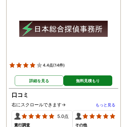
現場で動いて頂いている探
偵さんの働きぶりが良く
て、解決に至るまでスムー
ズでした。 とくに、急なお
願いの時に人員を手配して
頂き、ホテルからの証拠を
撮って頂いたのは、ありが
たかったです。 調査が終わ
った後も、Lineや電話で今
後の事についてアドバイス
4.4点
(14件)
を頂いて、とても信頼出来
る探偵事務所さんだと、あ
詳細を見る
無料見積もり
らためて思いました。 事務
所の皆様にお世話になった
口コミ
ので、クチコミの方書かせ
ていただきます。ありがと
右にスクロールできます→
もっと見る
うございました。
5.0点
5.0
素行調査
その他