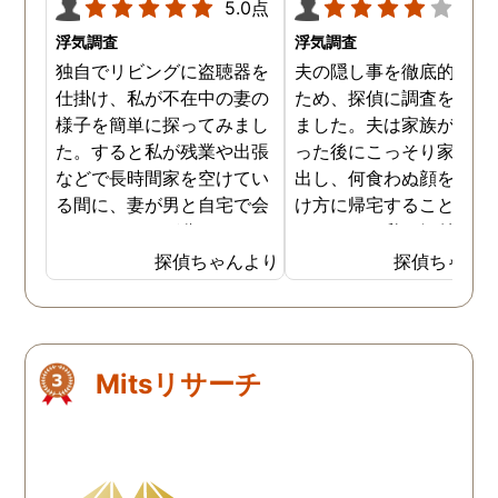
5.0点
4.0
浮気調査
浮気調査
独自でリビングに盗聴器を
夫の隠し事を徹底的に暴
仕掛け、私が不在中の妻の
ため、探偵に調査を依頼
様子を簡単に探ってみまし
ました。夫は家族が寝静
た。すると私が残業や出張
った後にこっそり家を抜
などで長時間家を空けてい
出し、何食わぬ顔をして
る間に、妻が男と自宅で会
け方に帰宅することがあ
っていることが分かりまし
たのです。私は気付かな
た。ある程度予想はしてい
フリをしていましたが、
探偵ちゃんより
探偵ちゃん
たことでしたので、次に探
偵に調査を依頼したこと
偵に調査を依頼し決定的瞬
夫の行動の全貌が明らか
間の証拠写真を撮ってもら
なりました。探偵が夫の
うことにしました。今回の
を付けた結果、何と夫は
Mitsリサーチ
調査では私が盗聴器で録音
中に車を走らせ、隣町に
した妻と男の会話が役に立
む女の家に通っていたの
ち、スムーズに証拠の入手
した。滞在時間は毎回二
が成功したようでした。探
間ほどで、夫が不倫をし
偵から証拠写真を受け取
いることが分かりました