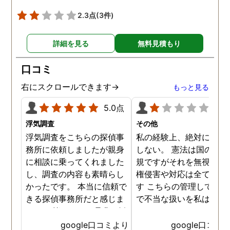
2.3点
(3件)
詳細を見る
無料見積もり
口コミ
右にスクロールできます→
もっと見る
5.0点
1.0
浮気調査
その他
浮気調査をこちらの探偵事
私の経験上、絶対にお勧
務所に依頼しましたが親身
しない。 憲法は国の最高
に相談に乗ってくれました
規ですがそれを無視した
し、調査の内容も素晴らし
権侵害や対応は全て違法
かったです。 本当に信頼で
す こちらの管理している
きる探偵事務所だと感じま
で不当な扱いを私は受け
した。 皆さんにも是非お勧
した
めしたいと思います。
google口コミより
google口コミ