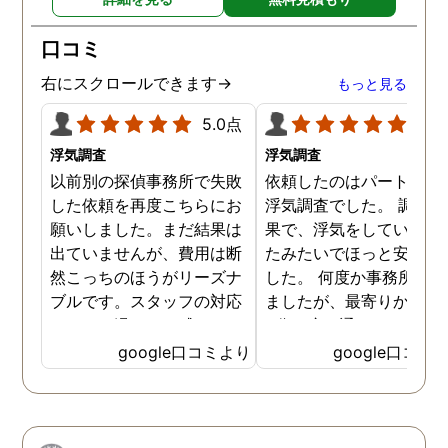
口コミ
右にスクロールできます→
もっと見る
5.0点
5.0
浮気調査
浮気調査
以前別の探偵事務所で失敗
依頼したのはパートナー
した依頼を再度こちらにお
浮気調査でした。 調査の
願いしました。まだ結果は
果で、浮気をしていなか
出ていませんが、費用は断
たみたいでほっと安心し
然こっちのほうがリーズナ
した。 何度か事務所に行
ブルです。スタッフの対応
ましたが、最寄りから徒
なんかも温かみを感じま
3分程度で通いやすかっ
す。はじめからこちらにす
です。
google口コミより
google口コミ
ればよかったです😢 …