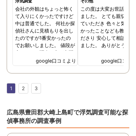
浮気調査
その他
会社の外観はちょっと怖く
この度は大変お世話にな
て入りにくかったですけど
ました。 とても親切に接
中は普通でした。 何社か探
ていただき 色々と気付か
偵社さんに見積もりを出し
かったことなども教えて
たのですが1番安かったの
ださり 安心して相談がで
でお願いしました。 値段が
ました。 ありがとうござ
安いので、調査の方が心配
ました。
でしたがしっかり浮気の証
google口コミより
google口コミ
拠を押さえて頂けました。
ありがとう御座いました。
前に進めます。 もう2度と
1
2
3
探偵に頼む事のない人生を
歩みますね(笑)
広島県豊田郡大崎上島町で浮気調査可能な探
偵事務所の調査事例