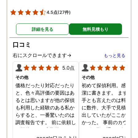
4.5点
(27件)
詳細を見る
無料見積もり
口コミ
右にスクロールできます→
もっと見る
5.0点
5.0
その他
その他
価格だったり対応だったり
初めて探偵利用。感想を
と、色々高評価の要因はあ
潔に書きます。 まず、決
るとは思いますが他の探偵
手とも言えたのは料金。 
も利用した経験のある私か
に数件、大手で見積もり
らすると、一番驚いたのは
出していたがここが一番
調査報告です。 前に依頼し
かった。 事前のカウンセ
た探偵では、定期的にまと
ングの際の通りの価格で
めて報告がくる為なかなか
途中での追加料金なども
google口コミより
google口コミ