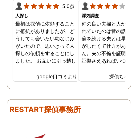
5.0点
4.0
人探し
浮気調査
最初は探偵に依頼すること
仲の良い夫婦と人から言
に抵抗がありましたが、ど
れていたのは昔の話で、
うしても会いたい幼なじみ
倫を続ける夫とは早く離
がいたので、思いきって人
がしたくて仕方がありま
探しの依頼をすることにし
ん。夫の不倫を証明でき
ました。 お互いに引っ越し
証拠さえあればいつでも
していましたし、わかって
婚ができるのにと愚痴を
いる情報も少なかったの
ぼしていると、姉が探偵
google口コミより
探偵ちゃん
で、難しいかなと思ってい
不倫の証拠集めを依頼し
たのですが、見事に探して
くれました。探偵事務所
下さり、再会する事が出来
さんざん夫の愚痴を言っ
ました。うれしくてお互い
にも関わらず、相談員の
RESTART探偵事務所
に涙の再会でした。 対応し
は嫌な顔一つせず私の話
て下さった方も丁寧で、安
聞いてくれました。それ
心して相談出来ました。 児
ら本題の調査に関しての
玉総合情報事務所さんに依
になり、費用に関しても