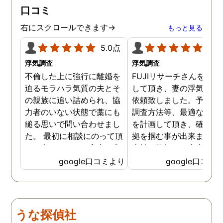
口コミ
右にスクロールできます→
もっと見る
5.0点
5.0
浮気調査
浮気調査
不倫した上に強行に離婚を
FUJIリサーチさんをご紹
迫るモラハラ気質の夫とそ
して頂き、妻の浮気調査
の親族に追い詰められ、協
依頼致しました。予算か
力者のいない状態で藁にも
調査方法等、最適なやり
縋る思いで問い合わせまし
を計画して頂き、確実な
た。 最初に相談にのって頂
拠を掴む事が出来ました
いた方も、とても率直に意
当社に依頼して本当に良
見を言っていただき、また
ったと実感しております
google口コミより
google口コミ
費用面も正直に答えていた
依頼中にはいろいろな相
だき、私の望む結果を得る
も聞いて頂き、救われる
ためには、決して安いとは
が多々ありました。大変
言えないですが、それでも
謝しております。 私と同
うな探偵社
少しでも低く抑えるアドバ
様な状況の方々には是非