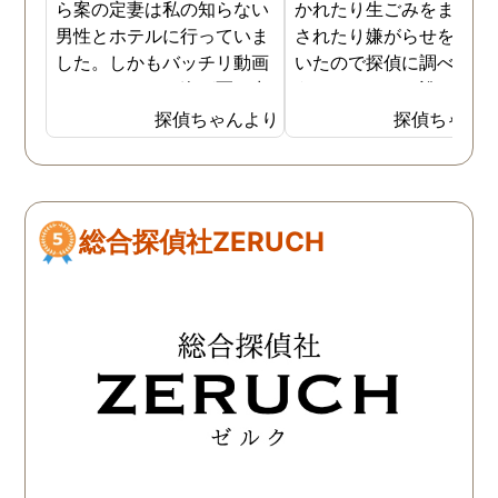
ら案の定妻は私の知らない
かれたり生ごみをまき散
男性とホテルに行っていま
されたり嫌がらせを受け
した。しかもバッチリ動画
いたので探偵に調べても
でキスしている姿が写し出
うことにした。誰がやっ
されていました。本当にシ
いるのか何が原因なのか
探偵ちゃんより
探偵ちゃん
ョックでしたが、これでス
べてもらうと隣の奥さん
ッキリしました。裁判では
った。痴呆症が進み被害
探偵が紹介してくれた弁護
想が強くなっていたよう
士と一緒に戦っていこうと
だ。普段は普通なのに夜
総合探偵社ZERUCH
思います。探偵に支払った
なるとおかしくなってそ
費用も思ったよりリーズナ
ような行動を起こしてい
ブルで良かったです。「こ
ようだ。
れからもサポートしていき
ますから。」と言う探偵か
らの言葉には本当に励まさ
れました。これからも弁護
士同様にサポートをお願い
したいと考えています。