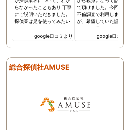
が探偵業界について、わか
から親身になって話を聞
らなかったこともあり 丁寧
て頂けました。今回、夫
にご説明いただきました。
不倫調査で利用しました
探偵業は足を使ってみたい
が、希望していた証拠を
なイメージがありましたが
っかりと撮ってもらうこ
SNSなどの知識も豊富で、
が出来ました。調査中も
google口コミより
google口コミ
色んな視点から対応されて
動きがある度に細かく報
います。 他の口コミにもあ
してくださり、安心しま
るように、他事務所より料
た。調査当日の夫の動き
金が安く明確で親身になっ
読めない中、柔軟に対応
総合探偵社AMUSE
て対応いただける探偵さん
てくださったこと、本当
です。
感謝しています。 あの日
気を出して電話して良か
た！と心から思っていま
す。