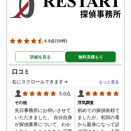
かったです。
かりと説明をしてくれま
た。調査では夫が不倫相
の自宅に頻繁に訪れる様
が明らかにされ、客観的
見ても不倫を疑いようの
い証拠も集めてくれまし
4.9点
(56件)
た。その間に姉は弁護士
務所に関しても調べてく
詳細を見る
無料見積もり
ていて、周りの人たちの
かげで夫と離婚ができそ
口コミ
です。
右にスクロールできます→
もっと見る
5.0点
5.0
その他
浮気調査
先日事務所にお伺いさせて
初めての探偵依頼で緊張
いただきました。 自分自身
ましたが、初回の電話相
が探偵業界について、わか
から親身になって話を聞