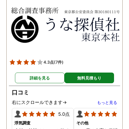
依頼させていただきまし
をお勧め致します。 今後
た。 調査も私の望む結果を
何かありましたらご相談
得るべく、尽力して頂き、
せて頂きたいと思います
密に連絡をいただきなが
ら、丁寧に対応してくださ
いました。 おかげで、とて
も充分な調査結果をいただ
きました。 サポートの方
も、不安で日々辛い気持ち
4.3点
(7件)
で過ごしていた私に親身に
対応して頂いた上に、かな
詳細を見る
無料見積もり
り迅速に弁護士に関するア
ドバイスを頂き繋いで下さ
口コミ
った事、本当に感謝してい
ます。
右にスクロールできます→
もっと見る
5.0点
5.0
浮気調査
その他