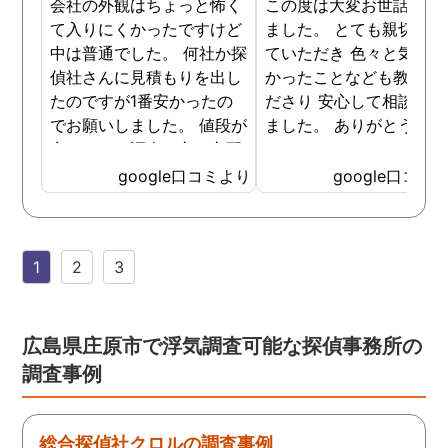
会社の外観はちょっと怖く
この度は大変お世話にな
て入りにくかったですけど
ました。 とても親切に接
中は普通でした。 何社か探
ていただき 色々と気付か
偵社さんに見積もりを出し
かったことなども教えて
たのですが1番安かったの
ださり 安心して相談がで
でお願いしました。 値段が
ました。 ありがとうござ
安いので、調査の方が心配
ました。
でしたがしっかり浮気の証
google口コミより
google口コミ
拠を押さえて頂けました。
ありがとう御座いました。
前に進めます。 もう2度と
1
2
3
探偵に頼む事のない人生を
歩みますね(笑)
広島県庄原市で浮気調査可能な探偵事務所の
調査事例
総合探偵社クロルの調査事例