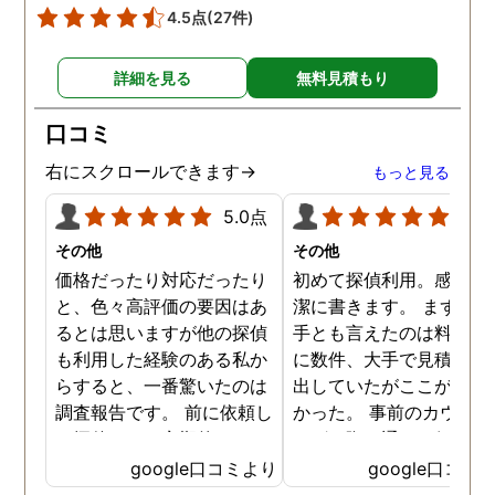
4.5点
(27件)
詳細を見る
無料見積もり
口コミ
右にスクロールできます→
もっと見る
5.0点
5.0
その他
その他
価格だったり対応だったり
初めて探偵利用。感想を
と、色々高評価の要因はあ
潔に書きます。 まず、決
るとは思いますが他の探偵
手とも言えたのは料金。 
も利用した経験のある私か
に数件、大手で見積もり
らすると、一番驚いたのは
出していたがここが一番
調査報告です。 前に依頼し
かった。 事前のカウンセ
た探偵では、定期的にまと
ングの際の通りの価格で
めて報告がくる為なかなか
途中での追加料金なども
google口コミより
google口コミ
実際の現状を把握するのが
く安心してお任せできた