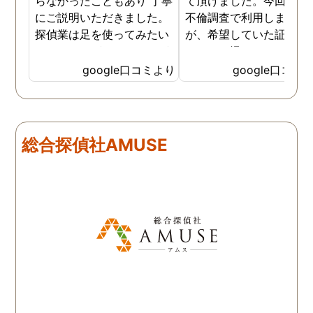
らなかったこともあり 丁寧
て頂けました。今回、夫
にご説明いただきました。
不倫調査で利用しました
探偵業は足を使ってみたい
が、希望していた証拠を
なイメージがありましたが
っかりと撮ってもらうこ
SNSなどの知識も豊富で、
が出来ました。調査中も
google口コミより
google口コミ
色んな視点から対応されて
動きがある度に細かく報
います。 他の口コミにもあ
してくださり、安心しま
るように、他事務所より料
た。調査当日の夫の動き
金が安く明確で親身になっ
読めない中、柔軟に対応
総合探偵社AMUSE
て対応いただける探偵さん
てくださったこと、本当
です。
感謝しています。 あの日
気を出して電話して良か
た！と心から思っていま
す。