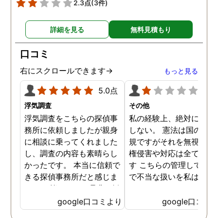
2.3点
(3件)
詳細を見る
無料見積もり
口コミ
右にスクロールできます→
もっと見る
5.0点
1.0
浮気調査
その他
浮気調査をこちらの探偵事
私の経験上、絶対にお勧
務所に依頼しましたが親身
しない。 憲法は国の最高
に相談に乗ってくれました
規ですがそれを無視した
し、調査の内容も素晴らし
権侵害や対応は全て違法
かったです。 本当に信頼で
す こちらの管理している
きる探偵事務所だと感じま
で不当な扱いを私は受け
した。 皆さんにも是非お勧
した
めしたいと思います。
google口コミより
google口コミ