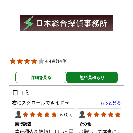
偵さんの働きぶりが良く
て、解決に至るまでスムー
ズでした。 とくに、急なお
願いの時に人員を手配して
頂き、ホテルからの証拠を
撮って頂いたのは、ありが
たかったです。 調査が終わ
った後も、Lineや電話で今
後の事についてアドバイス
4.4点
(14件)
を頂いて、とても信頼出来
る探偵事務所さんだと、あ
詳細を見る
無料見積もり
らためて思いました。 事務
所の皆様にお世話になった
口コミ
ので、クチコミの方書かせ
ていただきます。ありがと
右にスクロールできます→
もっと見る
うございました。
5.0点
5.0
素行調査
その他
素行調査を依頼しました 写
お願いして本当によかっ