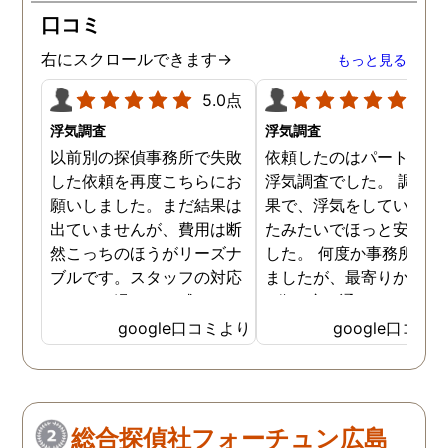
口コミ
右にスクロールできます→
もっと見る
5.0点
5.0
浮気調査
浮気調査
以前別の探偵事務所で失敗
依頼したのはパートナー
した依頼を再度こちらにお
浮気調査でした。 調査の
願いしました。まだ結果は
果で、浮気をしていなか
出ていませんが、費用は断
たみたいでほっと安心し
然こっちのほうがリーズナ
した。 何度か事務所に行
ブルです。スタッフの対応
ましたが、最寄りから徒
なんかも温かみを感じま
3分程度で通いやすかっ
す。はじめからこちらにす
です。
google口コミより
google口コミ
ればよかったです😢 …
総合探偵社フォーチュン広島