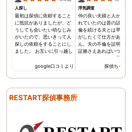
人探し
浮気調査
最初は探偵に依頼すること
仲の良い夫婦と人から言
に抵抗がありましたが、ど
れていたのは昔の話で、
うしても会いたい幼なじみ
倫を続ける夫とは早く離
がいたので、思いきって人
がしたくて仕方がありま
探しの依頼をすることにし
ん。夫の不倫を証明でき
ました。 お互いに引っ越し
証拠さえあればいつでも
していましたし、わかって
婚ができるのにと愚痴を
いる情報も少なかったの
ぼしていると、姉が探偵
google口コミより
探偵ちゃん
で、難しいかなと思ってい
不倫の証拠集めを依頼し
たのですが、見事に探して
くれました。探偵事務所
下さり、再会する事が出来
さんざん夫の愚痴を言っ
ました。うれしくてお互い
にも関わらず、相談員の
RESTART探偵事務所
に涙の再会でした。 対応し
は嫌な顔一つせず私の話
て下さった方も丁寧で、安
聞いてくれました。それ
心して相談出来ました。 児
ら本題の調査に関しての
玉総合情報事務所さんに依
になり、費用に関しても
頼させていただき本当に良
明な点が全くないほどし