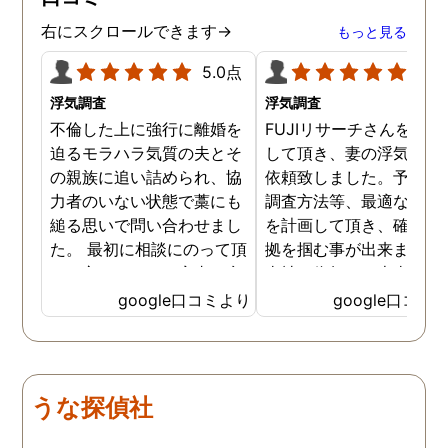
右にスクロールできます→
もっと見る
5.0点
5.0
浮気調査
浮気調査
不倫した上に強行に離婚を
FUJIリサーチさんをご紹
迫るモラハラ気質の夫とそ
して頂き、妻の浮気調査
の親族に追い詰められ、協
依頼致しました。予算か
力者のいない状態で藁にも
調査方法等、最適なやり
縋る思いで問い合わせまし
を計画して頂き、確実な
た。 最初に相談にのって頂
拠を掴む事が出来ました
いた方も、とても率直に意
当社に依頼して本当に良
見を言っていただき、また
ったと実感しております
google口コミより
google口コミ
費用面も正直に答えていた
依頼中にはいろいろな相
だき、私の望む結果を得る
も聞いて頂き、救われる
ためには、決して安いとは
が多々ありました。大変
言えないですが、それでも
謝しております。 私と同
うな探偵社
少しでも低く抑えるアドバ
様な状況の方々には是非
イスもいただき、納得して
FUJIリサーチさんへの依