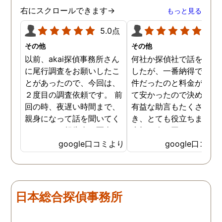
右にスクロールできます→
もっと見る
5.0点
5.0
その他
その他
以前、akai探偵事務所さん
何社か探偵社で話を聞き
に尾行調査をお願いしたこ
したが、一番納得できる
とがあったので、今回は、
件だったのと料金が比較
２度目の調査依頼です。 前
て安かったので決めまし
回の時、夜遅い時間まで、
有益な助言もたくさん頂
親身になって話を聞いてく
き、とても役立ちました
れたのと、報告書の写真
大切な人が困っていたら
が、場所が悪かったのに、
番に紹介したいと思える
google口コミより
google口コミ
とても鮮明に写っていたの
偵事務所です
で、再度、調査をお願いさ
せて頂きました。 ある程
度、自分でも行動パターン
日本総合探偵事務所
の把握をしていましたが、
現場で動いて頂いている探