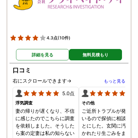
4.3点
(10件)
詳細を見る
無料見積もり
口コミ
右にスクロールできます→
もっと見る
5.0点
5.0
浮気調査
その他
妻の帰りが遅くなり、不信
ご近所トラブルが発生し
に感じたのでこちらに調査
いるので探偵に相談する
を依頼しました。そうした
とにした。玄関に汚物を
ら案の定妻は私の知らない
かれたり生ごみをまき散