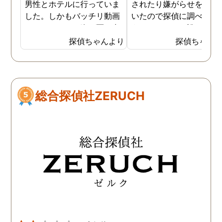
男性とホテルに行っていま
されたり嫌がらせを受け
した。しかもバッチリ動画
いたので探偵に調べても
でキスしている姿が写し出
うことにした。誰がやっ
されていました。本当にシ
いるのか何が原因なのか
探偵ちゃんより
探偵ちゃん
ョックでしたが、これでス
べてもらうと隣の奥さん
ッキリしました。裁判では
った。痴呆症が進み被害
探偵が紹介してくれた弁護
想が強くなっていたよう
士と一緒に戦っていこうと
だ。普段は普通なのに夜
総合探偵社ZERUCH
思います。探偵に支払った
なるとおかしくなってそ
費用も思ったよりリーズナ
ような行動を起こしてい
ブルで良かったです。「こ
ようだ。
れからもサポートしていき
ますから。」と言う探偵か
らの言葉には本当に励まさ
れました。これからも弁護
士同様にサポートをお願い
したいと考えています。