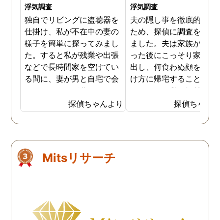
浮気調査
浮気調査
独自でリビングに盗聴器を
夫の隠し事を徹底的に暴
仕掛け、私が不在中の妻の
ため、探偵に調査を依頼
様子を簡単に探ってみまし
ました。夫は家族が寝静
た。すると私が残業や出張
った後にこっそり家を抜
などで長時間家を空けてい
出し、何食わぬ顔をして
る間に、妻が男と自宅で会
け方に帰宅することがあ
っていることが分かりまし
たのです。私は気付かな
た。ある程度予想はしてい
フリをしていましたが、
探偵ちゃんより
探偵ちゃん
たことでしたので、次に探
偵に調査を依頼したこと
偵に調査を依頼し決定的瞬
夫の行動の全貌が明らか
間の証拠写真を撮ってもら
なりました。探偵が夫の
うことにしました。今回の
を付けた結果、何と夫は
Mitsリサーチ
調査では私が盗聴器で録音
中に車を走らせ、隣町に
した妻と男の会話が役に立
む女の家に通っていたの
ち、スムーズに証拠の入手
した。滞在時間は毎回二
が成功したようでした。探
間ほどで、夫が不倫をし
偵から証拠写真を受け取
いることが分かりました
り、今は法的処置を視野に