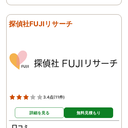
難しかったですが、ここは
由のひとつ。 かと言って
リアルタイムで都度報告が
査が雑ということも一切
来ていました。 担当の人も
く、むしろ期待以上に細
探偵社FUJIリサーチ
丁寧で報告内容もわかりや
く調査・報告してくれた
すかったです。 全国に展開
実際の調査状況をリアル
されているという点も強み
イムで知れるのはかなり
ですね。
い。
3.4点
(11件)
詳細を見る
無料見積もり
口コミ