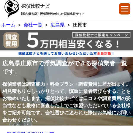
探偵比較ナビ
【国内最大級】浮気調査特化した探偵比較サイト
ホーム
>
会社一覧
>
広島県
>
庄原市
広島県庄原市で浮気調査ができる探偵業者一覧
です。
探偵業者は調査能力・料金プラン・調査費用に差が出ます。
相見積もりをしっかりとって、慎重に業者選びをすることを
お勧めいたします。探偵比較ナビでは口コミや調査費用の妥
当性なども厳格に審査した上でご加盟いただいている会社様
をご紹介可能です。会社選びに迷われた際はお気軽にお問い
合わせください。