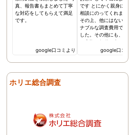
真、報告書もまとめて丁寧
です とにかく親身になっ
な対応をしてもらえて満足
相談にのってくれました
です。
その上、他にはないリー
ナブルな調査費用で済み
した。その他にも、相談
ら実際に行動に出て頂い
のが、スゴく早く問題を
google口コミより
google口コミ
決していただき、大変助
りました。 次回も是非お
いしようと思いました。
しろ最初の相談の段階が
ホリエ総合調査
本当に無料なのが、よか
たです。