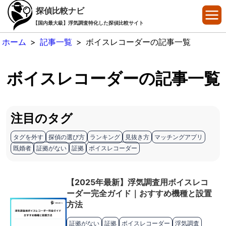
探偵比較ナビ
【国内最大級】浮気調査特化した探偵比較サイト
ホーム
>
記事一覧
>
ボイスレコーダーの記事一覧
ボイスレコーダーの記事一覧
注目のタグ
タグを外す
探偵の選び方
ランキング
見抜き方
マッチングアプリ
既婚者
証拠がない
証拠
ボイスレコーダー
【2025年最新】浮気調査用ボイスレコ
ーダー完全ガイド｜おすすめ機種と設置
方法
証拠がない
証拠
ボイスレコーダー
浮気調査