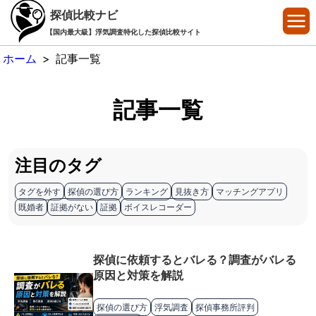
探偵比較ナビ
【国内最大級】浮気調査特化した探偵比較サイト
ホーム
>
記事一覧
記事一覧
注目のタグ
タグを外す
探偵の選び方
ランキング
見抜き方
マッチングアプリ
既婚者
証拠がない
証拠
ボイスレコーダー
探偵に依頼するとバレる？調査がバレる
原因と対策を解説
探偵の選び方
浮気調査
探偵事務所評判