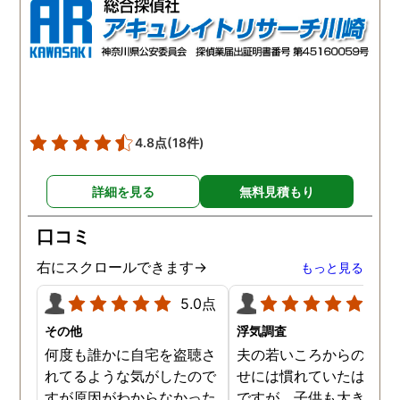
4.8点
(18件)
詳細を見る
無料見積もり
口コミ
右にスクロールできます→
もっと見る
5.0点
5.0
その他
浮気調査
何度も誰かに自宅を盗聴さ
夫の若いころからの浮気
れてるような気がしたので
せには慣れていたはずな
すが原因がわからなかった
ですが、子供も大きくな