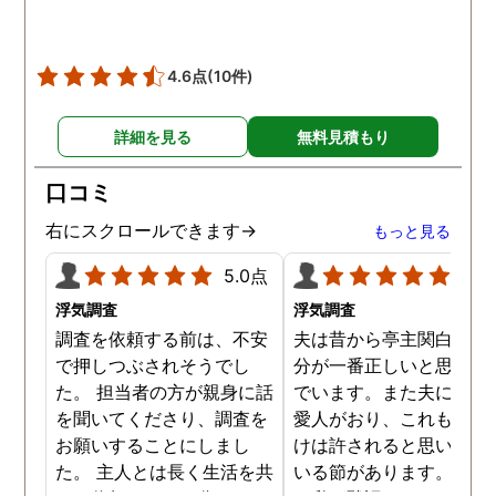
4.6点
(10件)
詳細を見る
無料見積もり
口コミ
右にスクロールできます→
もっと見る
5.0点
5.0
浮気調査
浮気調査
調査を依頼する前は、不安
夫は昔から亭主関白で、
で押しつぶされそうでし
分が一番正しいと思い込
た。 担当者の方が親身に話
でいます。また夫には長
を聞いてくださり、調査を
愛人がおり、これも自分
お願いすることにしまし
けは許されると思い込ん
た。 主人とは長く生活を共
いる節があります。もち