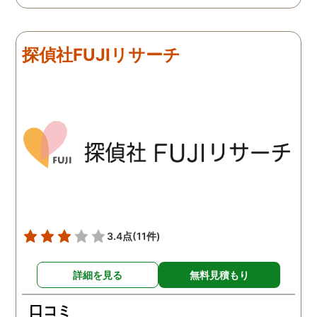
難しかったですが、ここは
由のひとつ。 かと言って
リアルタイムで都度報告が
査が雑ということも一切
来ていました。 担当の人も
く、むしろ期待以上に細
探偵社FUJIリサーチ
丁寧で報告内容もわかりや
く調査・報告してくれた
すかったです。 全国に展開
実際の調査状況をリアル
されているという点も強み
イムで知れるのはかなり
ですね。
い。
3.4点
(11件)
詳細を見る
無料見積もり
口コミ