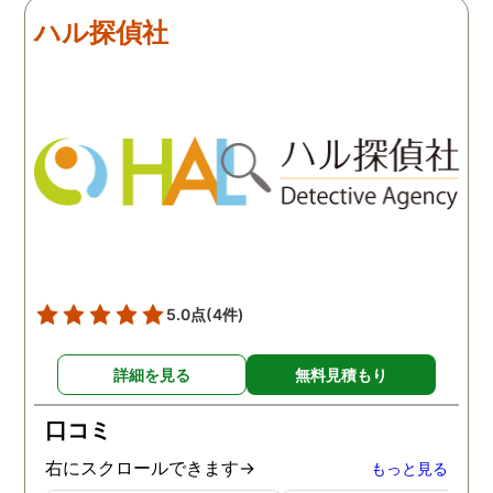
ださったので安心して悩み
した、調査料金は決して
ハル探偵社
を話せました。他はどうか
いとは言えませんが、調
わかりませんが、東京駅前
自体がめちゃくちゃ早い
相談室では調査後もメンタ
し、その後のフォローも
ルが不安定になってしまっ
厚いのでこの値段出して
た私のケアをしっかりして
も東京駅前相談室にお願
くださったおかげで、今は
して良かったと思ってい
元気に過ごせています。
す。
5.0点
(4件)
詳細を見る
無料見積もり
口コミ
右にスクロールできます→
もっと見る