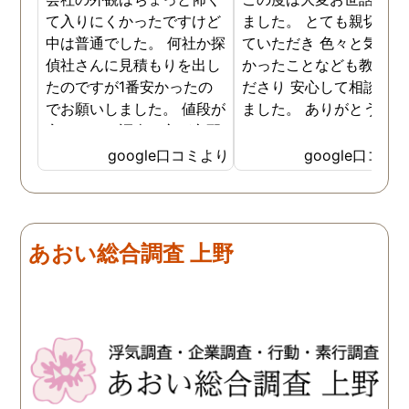
て入りにくかったですけど
ました。 とても親切に接
中は普通でした。 何社か探
ていただき 色々と気付か
偵社さんに見積もりを出し
かったことなども教えて
たのですが1番安かったの
ださり 安心して相談がで
でお願いしました。 値段が
ました。 ありがとうござ
安いので、調査の方が心配
ました。
でしたがしっかり浮気の証
google口コミより
google口コミ
拠を押さえて頂けました。
ありがとう御座いました。
前に進めます。 もう2度と
探偵に頼む事のない人生を
あおい総合調査 上野
歩みますね(笑)