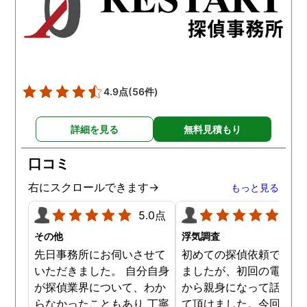
かったです。
かりと説明をしてくれま
た。調査では夫が不倫相
の自宅に頻繁に訪れる様
が明らかにされ、客観的
見ても不倫を疑いようの
い証拠も集めてくれまし
4.9点
(56件)
た。その間に姉は弁護士
務所に関しても調べてく
詳細を見る
無料見積もり
ていて、周りの人たちの
かげで夫と離婚ができそ
口コミ
です。
右にスクロールできます→
もっと見る
5.0点
5.0
その他
浮気調査
先日事務所にお伺いさせて
初めての探偵依頼で緊張
いただきました。 自分自身
ましたが、初回の電話相
が探偵業界について、わか
から親身になって話を聞
らなかったこともあり 丁寧
て頂けました。今回、夫