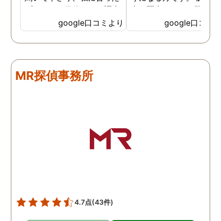
プランで15日位かけて調査
書の写真もいつも驚かさ
してもらいました。 噂通り
てどうやって撮ったのか
google口コミより
google口コミ
調査も細かく、こんな所ま
くと面白い話し聞かせて
でしっかり撮ってくれたん
れますね。 問題がない方
だなと驚きました。 この証
いいんですがまた何かあ
拠で旦那と今後の話しが早
たらお願いします。
MR探偵事務所
く進みそうです。また結果
はご連絡します。 知識豊富
で本当に色々と教えてくだ
さり、よくないことはしっ
かり注意してくださる方で
した。本当に感謝してま
す。また分からない事があ
りましたらご連絡するかも
しれませんが、よろしくお
願いします。 この度はあり
がとうございました！！
4.7点
(43件)