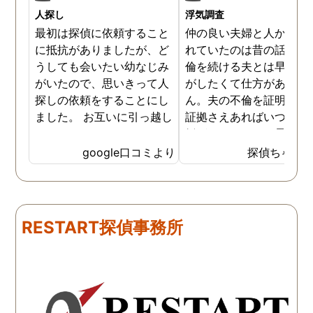
人探し
浮気調査
最初は探偵に依頼すること
仲の良い夫婦と人から言
に抵抗がありましたが、ど
れていたのは昔の話で、
うしても会いたい幼なじみ
倫を続ける夫とは早く離
がいたので、思いきって人
がしたくて仕方がありま
探しの依頼をすることにし
ん。夫の不倫を証明でき
ました。 お互いに引っ越し
証拠さえあればいつでも
していましたし、わかって
婚ができるのにと愚痴を
いる情報も少なかったの
ぼしていると、姉が探偵
google口コミより
探偵ちゃん
で、難しいかなと思ってい
不倫の証拠集めを依頼し
たのですが、見事に探して
くれました。探偵事務所
下さり、再会する事が出来
さんざん夫の愚痴を言っ
ました。うれしくてお互い
にも関わらず、相談員の
RESTART探偵事務所
に涙の再会でした。 対応し
は嫌な顔一つせず私の話
て下さった方も丁寧で、安
聞いてくれました。それ
心して相談出来ました。 児
ら本題の調査に関しての
玉総合情報事務所さんに依
になり、費用に関しても
頼させていただき本当に良
明な点が全くないほどし