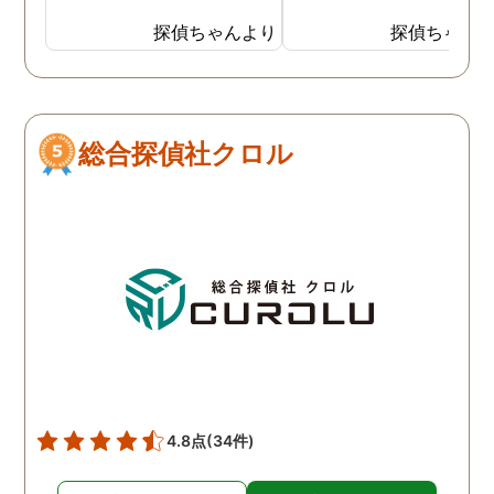
にし信頼していた分、とて
ん私が黙認しているだけ
も悔しい結果となってしま
で、良しとしているわけ
探偵ちゃんより
探偵ちゃん
い残念です。 子ども達の
はありません。しかし最
為、私自身の為にも結果を
では私にも知恵がつき、
受け入れ、前に進むことを
の不倫の証拠を集め始め
決断しました。 私一人では
した。定期的に探偵にも
総合探偵社クロル
解決できなかったので、協
頼をしており、これで夫
力していただき大変感謝し
不倫を客観的に証明する
ています。
ともできる状態になって
ます。もちろん私の目的
夫との離婚で、亭主関白
夫を黙らせるには最も有
的な方法だと信じていま
す。
4.8点
(34件)