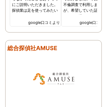
にご説明いただきました。
不倫調査で利用しました
探偵業は足を使ってみたい
が、希望していた証拠を
なイメージがありましたが
っかりと撮ってもらうこ
SNSなどの知識も豊富で、
が出来ました。調査中も
google口コミより
google口コミ
色んな視点から対応されて
動きがある度に細かく報
います。 他の口コミにもあ
してくださり、安心しま
るように、他事務所より料
た。調査当日の夫の動き
金が安く明確で親身になっ
読めない中、柔軟に対応
総合探偵社AMUSE
て対応いただける探偵さん
てくださったこと、本当
です。
感謝しています。 あの日
気を出して電話して良か
た！と心から思っていま
す。