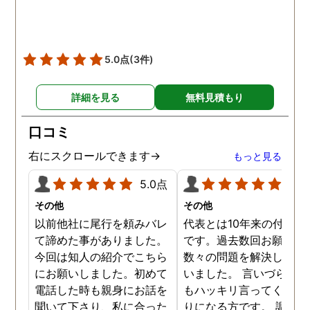
5.0点
(3件)
詳細を見る
無料見積もり
口コミ
右にスクロールできます→
もっと見る
5.0点
5.0
その他
その他
以前他社に尾行を頼みバレ
代表とは10年来の付き合
て諦めた事がありました。
です。過去数回お願いし
今回は知人の紹介でこちら
数々の問題を解決しても
にお願いしました。初めて
いました。 言いづらいこ
電話した時も親身にお話を
もハッキリ言ってくれて
聞いて下さり、私に合った
りになる方です。 調査報