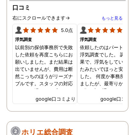
口コミ
右にスクロールできます→
もっと見る
5.0点
5.0
浮気調査
浮気調査
以前別の探偵事務所で失敗
依頼したのはパートナー
した依頼を再度こちらにお
浮気調査でした。 調査の
願いしました。まだ結果は
果で、浮気をしていなか
出ていませんが、費用は断
たみたいでほっと安心し
然こっちのほうがリーズナ
した。 何度か事務所に行
ブルです。スタッフの対応
ましたが、最寄りから徒
なんかも温かみを感じま
3分程度で通いやすかっ
す。はじめからこちらにす
です。
google口コミより
google口コミ
ればよかったです😢 …
ホリエ総合調査