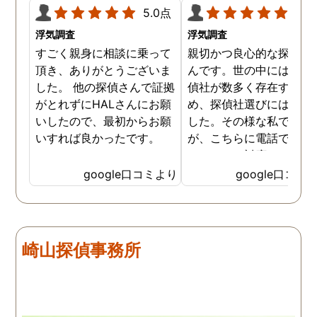
5.0点
5.0
浮気調査
浮気調査
すごく親身に相談に乗って
親切かつ良心的な探偵社
頂き、ありがとうございま
んです。世の中には詐欺
した。 他の探偵さんで証拠
偵社が数多く存在するた
がとれずにHALさんにお願
め、探偵社選びには慎重
いしたので、最初からお願
した。その様な私でした
いすれば良かったです。
が、こちらに電話で相談
たところ、対応された方
探偵のノウハウまで丁寧
google口コミより
google口コミ
教えて下さったのです。
用できると思い、早速お
話になりました。実際に
は、仕事も丁寧で調査内
崎山探偵事務所
を専門家に提出した際に
は、良い探偵社だと言わ
ました。