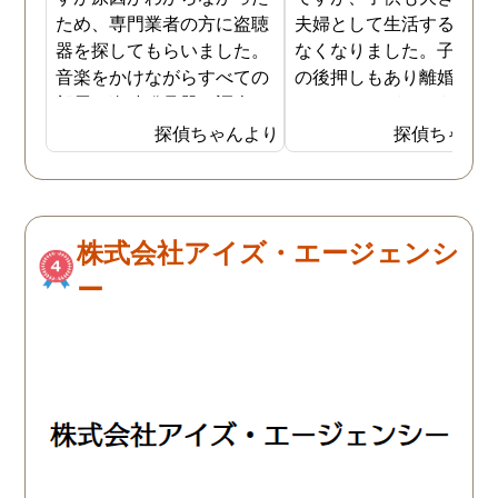
ため、専門業者の方に盗聴
夫婦として生活する自身
器を探してもらいました。
なくなりました。子供た
音楽をかけながらすべての
の後押しもあり離婚を決
部屋を盗聴発見器で調査し
したのですが、どうせな
ていただいたのですが、何
有利な条件でと思い、浮
探偵ちゃんより
探偵ちゃん
も見つかりませんでした。
の証拠写真集めを依頼し
家の中には何も仕掛けられ
した。電話連絡し、喫茶
てないとわかったことは安
で打ち合わせをしました
心したのですが、盗聴され
目的を話すと「一番多い
株式会社アイズ・エージェンシ
てるような気がしていたの
頼であり、任せて下さい
ー
は私の勘違いだったという
とのこと。5日後に連絡
ことになるので、何故なの
あり、裁判用の写真を頂
かわからないままでスッキ
ことができました。初回
リはしませんでした。
談も結果報告も淡々とし
おり、不満はありません
した。