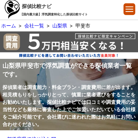
探偵比較ナビ
【国内最大級】浮気調査特化した探偵比較サイト
ホーム
>
会社一覧
>
山梨県
>
甲斐市
山梨県甲斐市で浮気調査ができる探偵業者一覧
です。
探偵業者は調査能力・料金プラン・調査費用に差が出ます。
相見積もりをしっかりとって、慎重に業者選びをすることを
お勧めいたします。探偵比較ナビでは口コミや調査費用の妥
当性なども厳格に審査した上でご加盟いただいている会社様
をご紹介可能です。会社選びに迷われた際はお気軽にお問い
合わせください。