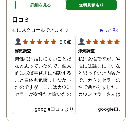
詳細を見る
無料見積もり
口コミ
右にスクロールできます→
もっと見る
5.0点
5.0
浮気調査
浮気調査
男性には話しにくいことだ
私は女性ですが、やはり
なと思っていたので、個人
性には話しにくいな。。
的に探偵事務所に相談する
と思っていた内容だった
こと自体も気乗りしなかっ
で、カウンセラーの方が
たのですが、ここはカウン
性で助かりました。MR
セラーが女性だと聞いたの
カウンセラーさんはすご
で、勇気を出して相談して
優しくて親身になって話
みることにしました。感極
聞いてくれるので思わず
google口コミより
google口コミ
まって泣いてしまったり、
を流して話してしまいま
感情が表に出すぎてしまう
た。それほど自分がずっ
私にも温かく寄り添ってく
不安だったのを再確認し