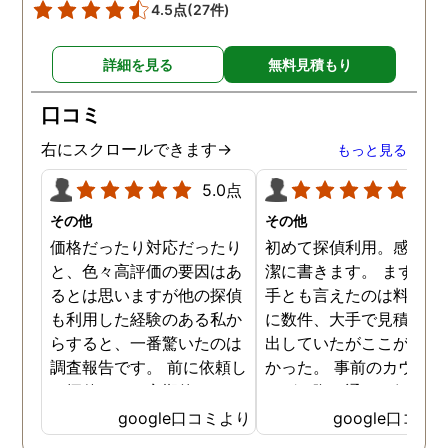
4.5点
(27件)
詳細を見る
無料見積もり
口コミ
右にスクロールできます→
もっと見る
5.0点
5.0
その他
その他
価格だったり対応だったり
初めて探偵利用。感想を
と、色々高評価の要因はあ
潔に書きます。 まず、決
るとは思いますが他の探偵
手とも言えたのは料金。 
も利用した経験のある私か
に数件、大手で見積もり
らすると、一番驚いたのは
出していたがここが一番
調査報告です。 前に依頼し
かった。 事前のカウンセ
た探偵では、定期的にまと
ングの際の通りの価格で
めて報告がくる為なかなか
途中での追加料金なども
google口コミより
google口コミ
実際の現状を把握するのが
く安心してお任せできた