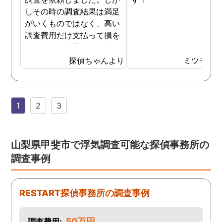
しその時の調査結果は満足
がいくものではなく、高い
調査費用だけ支払って損を
したという気持ちで一杯で
した。今回また夫の浮気疑
探偵ちゃんより
ミツモア
惑が浮上し、今度こそは探
偵選びにも気を遣いまし
た。今回の探偵は打ち合わ
1
2
3
せの段階から「ここなら安
心して任せられる」と思え
るほど丁寧で、実際短い調
査期間の間に動かぬ証拠を
山梨県甲斐市で浮気調査可能な探偵事務所の
いくつも掴んできてくれま
調査事例
した。追加の調査費用など
もなく、探偵選びの重要さ
を感じました。
RESTART探偵事務所の調査事例
50万円
調査費用: