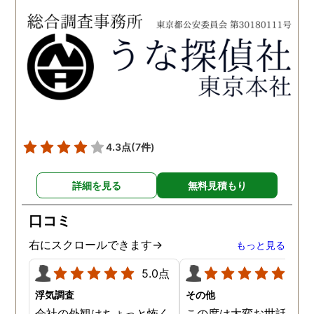
依頼させていただきまし
をお勧め致します。 今後
た。 調査も私の望む結果を
何かありましたらご相談
得るべく、尽力して頂き、
せて頂きたいと思います
密に連絡をいただきなが
ら、丁寧に対応してくださ
いました。 おかげで、とて
も充分な調査結果をいただ
きました。 サポートの方
も、不安で日々辛い気持ち
4.3点
(7件)
で過ごしていた私に親身に
対応して頂いた上に、かな
詳細を見る
無料見積もり
り迅速に弁護士に関するア
ドバイスを頂き繋いで下さ
口コミ
った事、本当に感謝してい
ます。
右にスクロールできます→
もっと見る
5.0点
5.0
浮気調査
その他
会社の外観はちょっと怖く
この度は大変お世話にな