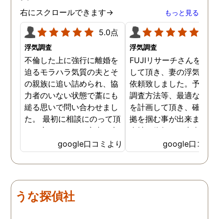
右にスクロールできます→
もっと見る
5.0点
5.0
浮気調査
浮気調査
不倫した上に強行に離婚を
FUJIリサーチさんをご紹
迫るモラハラ気質の夫とそ
して頂き、妻の浮気調査
の親族に追い詰められ、協
依頼致しました。予算か
力者のいない状態で藁にも
調査方法等、最適なやり
縋る思いで問い合わせまし
を計画して頂き、確実な
た。 最初に相談にのって頂
拠を掴む事が出来ました
いた方も、とても率直に意
当社に依頼して本当に良
見を言っていただき、また
ったと実感しております
google口コミより
google口コミ
費用面も正直に答えていた
依頼中にはいろいろな相
だき、私の望む結果を得る
も聞いて頂き、救われる
ためには、決して安いとは
が多々ありました。大変
言えないですが、それでも
謝しております。 私と同
うな探偵社
少しでも低く抑えるアドバ
様な状況の方々には是非
イスもいただき、納得して
FUJIリサーチさんへの依