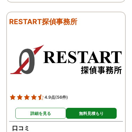
たのですが、見事に探して
くれました。探偵事務所
下さり、再会する事が出来
さんざん夫の愚痴を言っ
ました。うれしくてお互い
にも関わらず、相談員の
RESTART探偵事務所
に涙の再会でした。 対応し
は嫌な顔一つせず私の話
て下さった方も丁寧で、安
聞いてくれました。それ
心して相談出来ました。 児
ら本題の調査に関しての
玉総合情報事務所さんに依
になり、費用に関しても
頼させていただき本当に良
明な点が全くないほどし
かったです。
かりと説明をしてくれま
た。調査では夫が不倫相
の自宅に頻繁に訪れる様
が明らかにされ、客観的
見ても不倫を疑いようの
い証拠も集めてくれまし
4.9点
(56件)
た。その間に姉は弁護士
務所に関しても調べてく
詳細を見る
無料見積もり
ていて、周りの人たちの
かげで夫と離婚ができそ
口コミ
です。