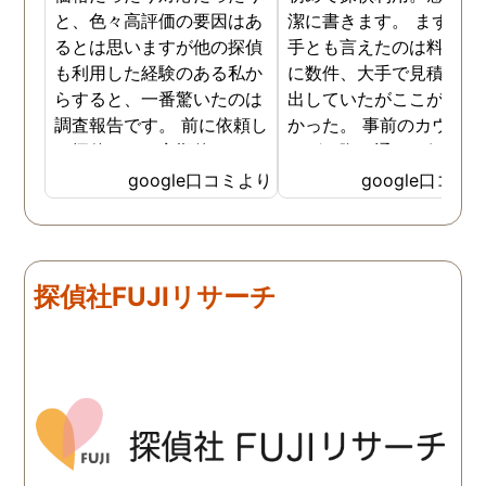
と、色々高評価の要因はあ
潔に書きます。 まず、決
るとは思いますが他の探偵
手とも言えたのは料金。 
も利用した経験のある私か
に数件、大手で見積もり
らすると、一番驚いたのは
出していたがここが一番
調査報告です。 前に依頼し
かった。 事前のカウンセ
た探偵では、定期的にまと
ングの際の通りの価格で
めて報告がくる為なかなか
途中での追加料金なども
google口コミより
google口コミ
実際の現状を把握するのが
く安心してお任せできた
難しかったですが、ここは
由のひとつ。 かと言って
リアルタイムで都度報告が
査が雑ということも一切
来ていました。 担当の人も
く、むしろ期待以上に細
探偵社FUJIリサーチ
丁寧で報告内容もわかりや
く調査・報告してくれた
すかったです。 全国に展開
実際の調査状況をリアル
されているという点も強み
イムで知れるのはかなり
ですね。
い。