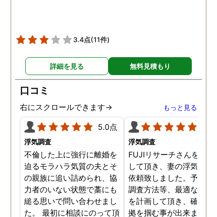
3.4点
(11件)
詳細を見る
無料見積もり
口コミ
右にスクロールできます→
もっと見る
5.0点
5.0
浮気調査
浮気調査
不倫した上に強行に離婚を
FUJIリサーチさんをご紹
迫るモラハラ気質の夫とそ
して頂き、妻の浮気調査
の親族に追い詰められ、協
依頼致しました。予算か
力者のいない状態で藁にも
調査方法等、最適なやり
縋る思いで問い合わせまし
を計画して頂き、確実な
た。 最初に相談にのって頂
拠を掴む事が出来ました