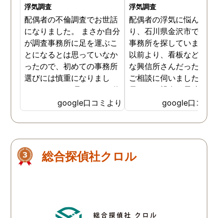
浮気調査
浮気調査
配偶者の不倫調査でお世話
配偶者の浮気に悩んでお
になりました。 まさか自分
り、石川県金沢市で、探
が調査事務所に足を運ぶこ
事務所を探していました
とになるとは思っていなか
以前より、看板などで有
ったので、初めての事務所
な興信所さんだったので
選びには慎重になりまし
ご相談に伺いました。 相
た。 ネットで見ていて、信
員さんも親身に長時間お
頼と実績がありそう！と思
を聞いてくださり、調査
google口コミより
google口コミ
いここに決めました。 代表
ランも的確で料金も納得
の方は親身になって話を聞
で、その後のアフターフ
いてくださり、精神的にも
ローまで確りして下さり
大変助けていただきまし
ても安心できました。 結
総合探偵社クロル
た。 依頼料も、調査を1回
も完璧な証拠を頂きとて
だけにしたこともあり最終
感謝しています。 品川め
的には大幅に少なくしても
み調査事務所さんは、業
らえました。 相手方とも話
も長いので安心です。
し合いを終えて、これから
やり直そうという時にまた