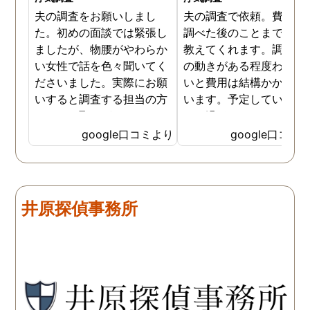
夫の調査をお願いしまし
夫の調査で依頼。費用や
た。初めの面談では緊張し
調べた後のことまで詳し
ましたが、物腰がやわらか
教えてくれます。調査対
い女性で話を色々聞いてく
の動きがある程度わから
ださいました。実際にお願
いと費用は結構かかると
いすると調査する担当の方
います。予定していた時
とのやり取りがメインで、
より過ぎてしまいました
色々不安や心配な事の共有
が、そのまま調査してい
google口コミより
google口コミ
をしてくれました。探偵の
だき、しっかり証拠取れ
方に依頼となると丸投げで
した。あ、もちろん過ぎ
お願いするイメージでした
分は追加料金払いました
が、二人三脚で協力しあい
調査が終わって今後どう
井原探偵事務所
ながら、進めて行った感じ
るかの相談もしっかりし
です。こちらもある程度、
くれるので、次に何をす
時間や場所が絞れると調査
ばいいのかわかる為、悩
がスムーズに進んで良いか
ずに突き進めます。 あり
と思います。思い切ってお
とうございました。
願いして良かったです。 こ