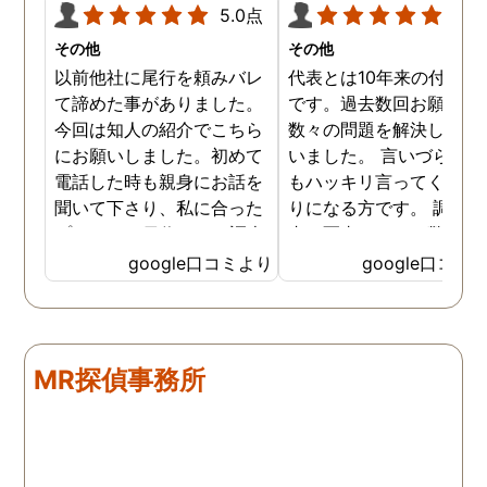
5.0点
5.0
その他
その他
以前他社に尾行を頼みバレ
代表とは10年来の付き合
て諦めた事がありました。
です。過去数回お願いし
今回は知人の紹介でこちら
数々の問題を解決しても
にお願いしました。初めて
いました。 言いづらいこ
電話した時も親身にお話を
もハッキリ言ってくれて
聞いて下さり、私に合った
りになる方です。 調査報
プランで15日位かけて調査
書の写真もいつも驚かさ
してもらいました。 噂通り
てどうやって撮ったのか
google口コミより
google口コミ
調査も細かく、こんな所ま
くと面白い話し聞かせて
でしっかり撮ってくれたん
れますね。 問題がない方
だなと驚きました。 この証
いいんですがまた何かあ
拠で旦那と今後の話しが早
たらお願いします。
MR探偵事務所
く進みそうです。また結果
はご連絡します。 知識豊富
で本当に色々と教えてくだ
さり、よくないことはしっ