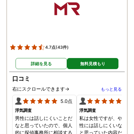
かり注意してくださる方で
した。本当に感謝してま
す。また分からない事があ
りましたらご連絡するかも
しれませんが、よろしくお
願いします。 この度はあり
がとうございました！！
4.7点
(43件)
詳細を見る
無料見積もり
口コミ
右にスクロールできます→
もっと見る
5.0点
5.0
浮気調査
浮気調査
男性には話しにくいことだ
私は女性ですが、やはり
なと思っていたので、個人
性には話しにくいな。。
的に探偵事務所に相談する
と思っていた内容だった