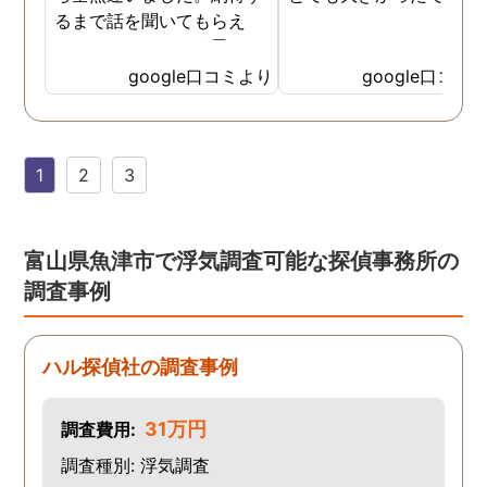
るまで話を聞いてもらえ
て、ここならという思いで
依頼しました。代表さんが
google口コミより
google口コミ
私と一緒に戦ってくれてる
感じがして、心強かったで
す。証拠も無事にとれて、
1
2
3
現在離婚調停中です。弁護
士さんも紹介してもらえて
本当に良かったです。
富山県魚津市で浮気調査可能な探偵事務所の
調査事例
ハル探偵社の調査事例
31万円
調査費用:
調査種別: 浮気調査