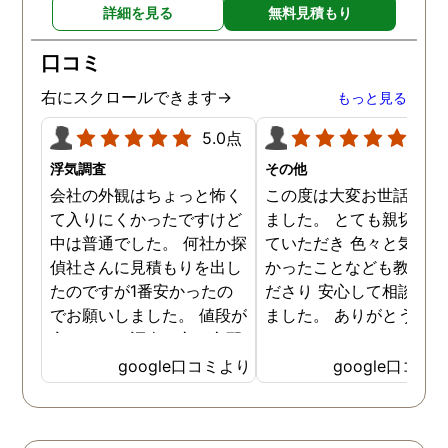
詳細を見る
無料見積もり
り迅速に弁護士に関するア
ドバイスを頂き繋いで下さ
口コミ
った事、本当に感謝してい
ます。
右にスクロールできます→
もっと見る
5.0点
5.0
浮気調査
その他
会社の外観はちょっと怖く
この度は大変お世話にな
て入りにくかったですけど
ました。 とても親切に接
中は普通でした。 何社か探
ていただき 色々と気付か
偵社さんに見積もりを出し
かったことなども教えて
たのですが1番安かったの
ださり 安心して相談がで
でお願いしました。 値段が
ました。 ありがとうござ
安いので、調査の方が心配
ました。
でしたがしっかり浮気の証
google口コミより
google口コミ
拠を押さえて頂けました。
ありがとう御座いました。
前に進めます。 もう2度と