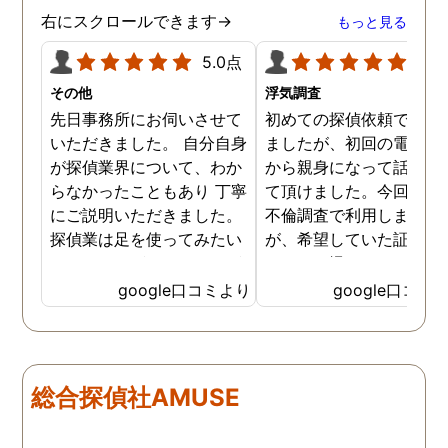
右にスクロールできます→
もっと見る
5.0点
5.0
その他
浮気調査
先日事務所にお伺いさせて
初めての探偵依頼で緊張
いただきました。 自分自身
ましたが、初回の電話相
が探偵業界について、わか
から親身になって話を聞
らなかったこともあり 丁寧
て頂けました。今回、夫
にご説明いただきました。
不倫調査で利用しました
探偵業は足を使ってみたい
が、希望していた証拠を
なイメージがありましたが
っかりと撮ってもらうこ
SNSなどの知識も豊富で、
が出来ました。調査中も
google口コミより
google口コミ
色んな視点から対応されて
動きがある度に細かく報
います。 他の口コミにもあ
してくださり、安心しま
るように、他事務所より料
た。調査当日の夫の動き
金が安く明確で親身になっ
読めない中、柔軟に対応
総合探偵社AMUSE
て対応いただける探偵さん
てくださったこと、本当
です。
感謝しています。 あの日