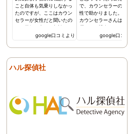
こと自体も気乗りしなかっ
で、カウンセラーの方が
たのですが、ここはカウン
性で助かりました。MR
セラーが女性だと聞いたの
カウンセラーさんはすご
で、勇気を出して相談して
優しくて親身になって話
みることにしました。感極
聞いてくれるので思わず
google口コミより
google口コミ
まって泣いてしまったり、
を流して話してしまいま
感情が表に出すぎてしまう
た。それほど自分がずっ
私にも温かく寄り添ってく
不安だったのを再確認し
ださったので安心して悩み
した、調査料金は決して
ハル探偵社
を話せました。他はどうか
いとは言えませんが、調
わかりませんが、東京駅前
自体がめちゃくちゃ早い
相談室では調査後もメンタ
し、その後のフォローも
ルが不安定になってしまっ
厚いのでこの値段出して
た私のケアをしっかりして
も東京駅前相談室にお願
くださったおかげで、今は
して良かったと思ってい
元気に過ごせています。
す。