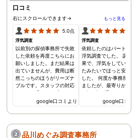
口コミ
右にスクロールできます→
もっと見る
5.0点
5.0
浮気調査
浮気調査
以前別の探偵事務所で失敗
依頼したのはパートナー
した依頼を再度こちらにお
浮気調査でした。 調査の
願いしました。まだ結果は
果で、浮気をしていなか
出ていませんが、費用は断
たみたいでほっと安心し
然こっちのほうがリーズナ
した。 何度か事務所に行
ブルです。スタッフの対応
ましたが、最寄りから徒
なんかも温かみを感じま
3分程度で通いやすかっ
す。はじめからこちらにす
です。
google口コミより
google口コミ
ればよかったです😢 …
品川めぐみ調査事務所