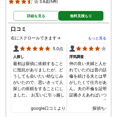
3.8点
(5件)
詳細を見る
無料見積もり
口コミ
右にスクロールできます→
もっと見る
5.0点
4.0
人探し
浮気調査
最初は探偵に依頼すること
仲の良い夫婦と人から言
に抵抗がありましたが、ど
れていたのは昔の話で、
うしても会いたい幼なじみ
倫を続ける夫とは早く離
がいたので、思いきって人
がしたくて仕方がありま
探しの依頼をすることにし
ん。夫の不倫を証明でき
ました。 お互いに引っ越し
証拠さえあればいつでも
していましたし、わかって
婚ができるのにと愚痴を
いる情報も少なかったの
ぼしていると、姉が探偵
google口コミより
探偵ちゃん
で、難しいかなと思ってい
不倫の証拠集めを依頼し