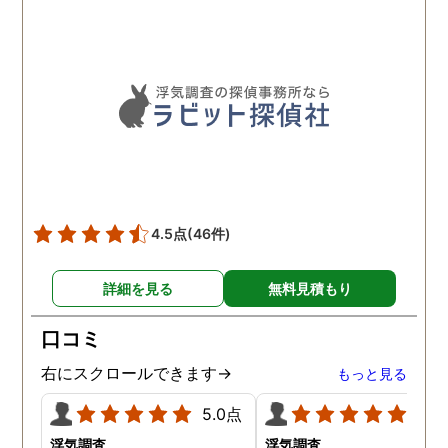
るほど丁寧で、実際短い調
査期間の間に動かぬ証拠を
いくつも掴んできてくれま
した。追加の調査費用など
もなく、探偵選びの重要さ
を感じました。
4.5点
(46件)
詳細を見る
無料見積もり
口コミ
右にスクロールできます→
もっと見る
5.0点
5.0
浮気調査
浮気調査