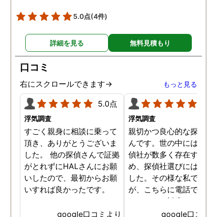
5.0点
(4件)
詳細を見る
無料見積もり
口コミ
右にスクロールできます→
もっと見る
5.0点
5.0
浮気調査
浮気調査
すごく親身に相談に乗って
親切かつ良心的な探偵社
頂き、ありがとうございま
んです。世の中には詐欺
した。 他の探偵さんで証拠
偵社が数多く存在するた
がとれずにHALさんにお願
め、探偵社選びには慎重
いしたので、最初からお願
した。その様な私でした
いすれば良かったです。
が、こちらに電話で相談
たところ、対応された方
探偵のノウハウまで丁寧
google口コミより
google口コミ