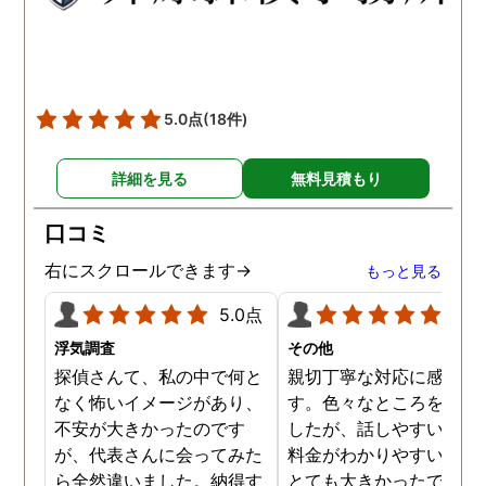
の度はありがとうございま
した。
5.0点
(18件)
詳細を見る
無料見積もり
口コミ
右にスクロールできます→
もっと見る
5.0点
5.0
浮気調査
その他
探偵さんて、私の中で何と
親切丁寧な対応に感謝し
なく怖いイメージがあり、
す。色々なところを探し
不安が大きかったのです
したが、話しやすいこと
が、代表さんに会ってみた
料金がわかりやすいこと
ら全然違いました。納得す
とても大きかったです。