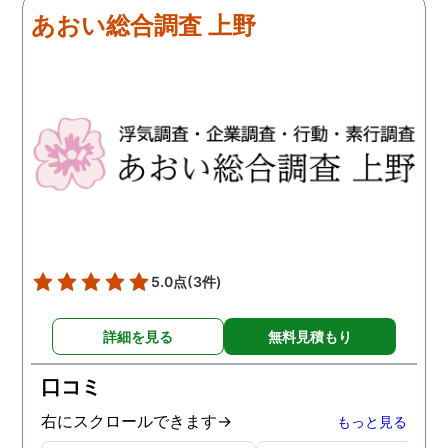
探偵に頼む事のない人生を
あおい総合調査 上野
歩みますね(笑)
5.0点
(3件)
詳細を見る
無料見積もり
口コミ
右にスクロールできます→
もっと見る