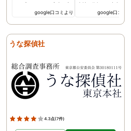
いた方も、とても率直に意
当社に依頼して本当に良
見を言っていただき、また
ったと実感しております
google口コミより
google口コミ
費用面も正直に答えていた
依頼中にはいろいろな相
だき、私の望む結果を得る
も聞いて頂き、救われる
ためには、決して安いとは
が多々ありました。大変
言えないですが、それでも
謝しております。 私と同
うな探偵社
少しでも低く抑えるアドバ
様な状況の方々には是非
イスもいただき、納得して
FUJIリサーチさんへの依
依頼させていただきまし
をお勧め致します。 今後
た。 調査も私の望む結果を
何かありましたらご相談
得るべく、尽力して頂き、
せて頂きたいと思います
密に連絡をいただきなが
ら、丁寧に対応してくださ
いました。 おかげで、とて
も充分な調査結果をいただ
きました。 サポートの方
も、不安で日々辛い気持ち
4.3点
(7件)
で過ごしていた私に親身に
対応して頂いた上に、かな