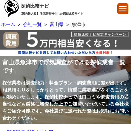
探偵比較ナビ
【国内最大級】浮気調査特化した探偵比較サイト
ホーム
>
会社一覧
>
富山県
>
魚津市
富山県魚津市で浮気調査ができる探偵業者一覧
です。
探偵業者は調査能力・料金プラン・調査費用に差が出ます。
相見積もりをしっかりとって、慎重に業者選びをすることを
お勧めいたします。探偵比較ナビでは口コミや調査費用の妥
当性なども厳格に審査した上でご加盟いただいている会社様
をご紹介可能です。会社選びに迷われた際はお気軽にお問い
合わせください。