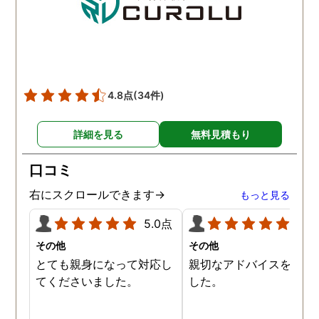
連絡をとっていることが発
覚しました。 もう離婚だ！
と思っていましたが、代表
の方にまた相談し、思い悩
んだ末婚姻関係は続けてい
4.8点
(34件)
ます。 元依頼者の私にも、
何かあればいつでも相談し
詳細を見る
無料見積もり
てくださいと仰ってくださ
るのが本当に心強いです。
口コミ
どこに調査を依頼しようか
迷ってる方いましたら、是
右にスクロールできます→
もっと見る
非ここをオススメします！
5.0点
5.0
その他
その他
とても親身になって対応し
親切なアドバイスを頂き
てくださいました。
した。