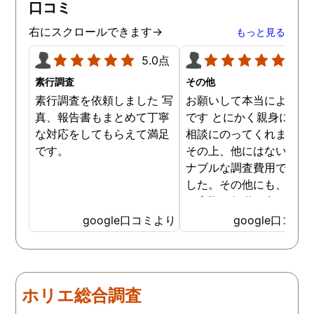
口コミ
ので、クチコミの方書かせ
ていただきます。ありがと
右にスクロールできます→
もっと見る
うございました。
5.0点
5.0
素行調査
その他
素行調査を依頼しました 写
お願いして本当によかっ
真、報告書もまとめて丁寧
です とにかく親身になっ
な対応をしてもらえて満足
相談にのってくれました
です。
その上、他にはないリー
ナブルな調査費用で済み
した。その他にも、相談
ら実際に行動に出て頂い
のが、スゴく早く問題を
google口コミより
google口コミ
決していただき、大変助
りました。 次回も是非お
いしようと思いました。
しろ最初の相談の段階が
ホリエ総合調査
本当に無料なのが、よか