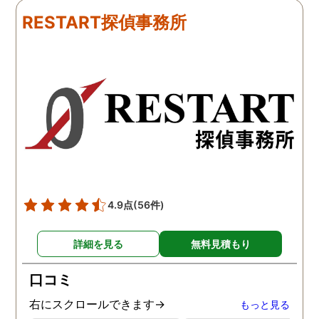
ました。うれしくてお互い
にも関わらず、相談員の
RESTART探偵事務所
に涙の再会でした。 対応し
は嫌な顔一つせず私の話
て下さった方も丁寧で、安
聞いてくれました。それ
心して相談出来ました。 児
ら本題の調査に関しての
玉総合情報事務所さんに依
になり、費用に関しても
頼させていただき本当に良
明な点が全くないほどし
かったです。
かりと説明をしてくれま
た。調査では夫が不倫相
の自宅に頻繁に訪れる様
が明らかにされ、客観的
見ても不倫を疑いようの
い証拠も集めてくれまし
4.9点
(56件)
た。その間に姉は弁護士
務所に関しても調べてく
詳細を見る
無料見積もり
ていて、周りの人たちの
かげで夫と離婚ができそ
口コミ
です。
右にスクロールできます→
もっと見る