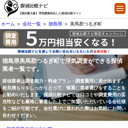
探偵比較ナビ
【国内最大級】浮気調査特化した探偵比較サイト
ホーム
>
会社一覧
>
徳島県
>
美馬郡つるぎ町
徳島県美馬郡つるぎ町で浮気調査ができる探偵
業者一覧です。
探偵業者は調査能力・料金プラン・調査費用に差が出ます。
相見積もりをしっかりとって、慎重に業者選びをすることを
お勧めいたします。探偵比較ナビでは口コミや調査費用の妥
当性なども厳格に審査した上でご加盟いただいている会社様
をご紹介可能です。会社選びに迷われた際はお気軽にお問い
合わせください。