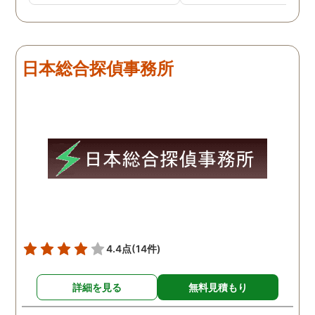
とても鮮明に写っていたの
偵事務所です
で、再度、調査をお願いさ
せて頂きました。 ある程
度、自分でも行動パターン
日本総合探偵事務所
の把握をしていましたが、
現場で動いて頂いている探
偵さんの働きぶりが良く
て、解決に至るまでスムー
ズでした。 とくに、急なお
願いの時に人員を手配して
頂き、ホテルからの証拠を
撮って頂いたのは、ありが
たかったです。 調査が終わ
った後も、Lineや電話で今
後の事についてアドバイス
4.4点
(14件)
を頂いて、とても信頼出来
る探偵事務所さんだと、あ
詳細を見る
無料見積もり
らためて思いました。 事務
所の皆様にお世話になった