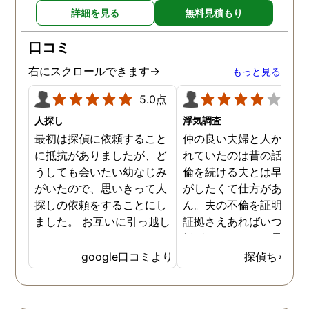
詳細を見る
無料見積もり
口コミ
右にスクロールできます→
もっと見る
5.0点
4.0
人探し
浮気調査
最初は探偵に依頼すること
仲の良い夫婦と人から言
に抵抗がありましたが、ど
れていたのは昔の話で、
うしても会いたい幼なじみ
倫を続ける夫とは早く離
がいたので、思いきって人
がしたくて仕方がありま
探しの依頼をすることにし
ん。夫の不倫を証明でき
ました。 お互いに引っ越し
証拠さえあればいつでも
していましたし、わかって
婚ができるのにと愚痴を
いる情報も少なかったの
ぼしていると、姉が探偵
google口コミより
探偵ちゃん
で、難しいかなと思ってい
不倫の証拠集めを依頼し
たのですが、見事に探して
くれました。探偵事務所
下さり、再会する事が出来
さんざん夫の愚痴を言っ