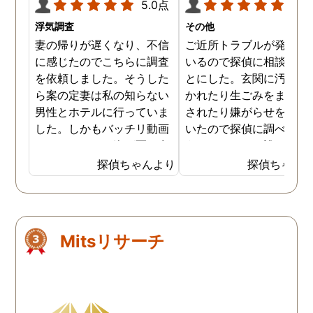
5.0点
5.0
浮気調査
その他
妻の帰りが遅くなり、不信
ご近所トラブルが発生し
に感じたのでこちらに調査
いるので探偵に相談する
を依頼しました。そうした
とにした。玄関に汚物を
ら案の定妻は私の知らない
かれたり生ごみをまき散
男性とホテルに行っていま
されたり嫌がらせを受け
した。しかもバッチリ動画
いたので探偵に調べても
でキスしている姿が写し出
うことにした。誰がやっ
されていました。本当にシ
いるのか何が原因なのか
探偵ちゃんより
探偵ちゃん
ョックでしたが、これでス
べてもらうと隣の奥さん
ッキリしました。裁判では
った。痴呆症が進み被害
探偵が紹介してくれた弁護
想が強くなっていたよう
士と一緒に戦っていこうと
だ。普段は普通なのに夜
Mitsリサーチ
思います。探偵に支払った
なるとおかしくなってそ
費用も思ったよりリーズナ
ような行動を起こしてい
ブルで良かったです。「こ
ようだ。
れからもサポートしていき
ますから。」と言う探偵か