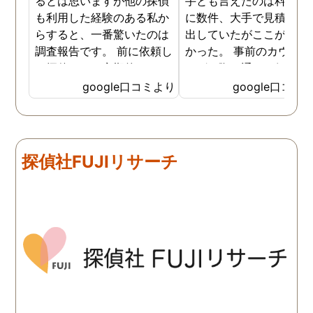
るとは思いますが他の探偵
手とも言えたのは料金。 
も利用した経験のある私か
に数件、大手で見積もり
らすると、一番驚いたのは
出していたがここが一番
調査報告です。 前に依頼し
かった。 事前のカウンセ
た探偵では、定期的にまと
ングの際の通りの価格で
めて報告がくる為なかなか
途中での追加料金なども
google口コミより
google口コミ
実際の現状を把握するのが
く安心してお任せできた
難しかったですが、ここは
由のひとつ。 かと言って
リアルタイムで都度報告が
査が雑ということも一切
来ていました。 担当の人も
く、むしろ期待以上に細
探偵社FUJIリサーチ
丁寧で報告内容もわかりや
く調査・報告してくれた
すかったです。 全国に展開
実際の調査状況をリアル
されているという点も強み
イムで知れるのはかなり
ですね。
い。