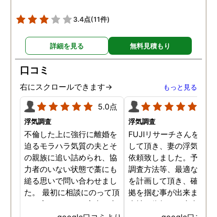
3.4点
(11件)
詳細を見る
無料見積もり
口コミ
右にスクロールできます→
もっと見る
5.0点
5.0
浮気調査
浮気調査
不倫した上に強行に離婚を
FUJIリサーチさんをご紹
迫るモラハラ気質の夫とそ
して頂き、妻の浮気調査
の親族に追い詰められ、協
依頼致しました。予算か
力者のいない状態で藁にも
調査方法等、最適なやり
縋る思いで問い合わせまし
を計画して頂き、確実な
た。 最初に相談にのって頂
拠を掴む事が出来ました
いた方も、とても率直に意
当社に依頼して本当に良
見を言っていただき、また
ったと実感しております
google口コミより
google口コミ