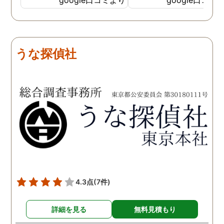
費用面も正直に答えていた
依頼中にはいろいろな相
だき、私の望む結果を得る
も聞いて頂き、救われる
ためには、決して安いとは
が多々ありました。大変
言えないですが、それでも
謝しております。 私と同
うな探偵社
少しでも低く抑えるアドバ
様な状況の方々には是非
イスもいただき、納得して
FUJIリサーチさんへの依
依頼させていただきまし
をお勧め致します。 今後
た。 調査も私の望む結果を
何かありましたらご相談
得るべく、尽力して頂き、
せて頂きたいと思います
密に連絡をいただきなが
ら、丁寧に対応してくださ
いました。 おかげで、とて
も充分な調査結果をいただ
きました。 サポートの方
も、不安で日々辛い気持ち
4.3点
(7件)
で過ごしていた私に親身に
対応して頂いた上に、かな
詳細を見る
無料見積もり
り迅速に弁護士に関するア