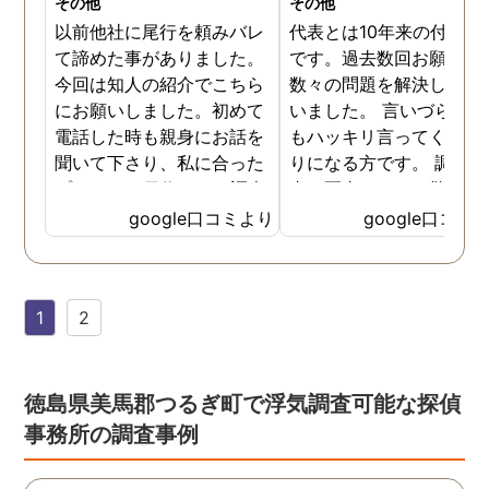
その他
その他
以前他社に尾行を頼みバレ
代表とは10年来の付き合
て諦めた事がありました。
です。過去数回お願いし
今回は知人の紹介でこちら
数々の問題を解決しても
にお願いしました。初めて
いました。 言いづらいこ
電話した時も親身にお話を
もハッキリ言ってくれて
聞いて下さり、私に合った
りになる方です。 調査報
プランで15日位かけて調査
書の写真もいつも驚かさ
してもらいました。 噂通り
てどうやって撮ったのか
google口コミより
google口コミ
調査も細かく、こんな所ま
くと面白い話し聞かせて
でしっかり撮ってくれたん
れますね。 問題がない方
だなと驚きました。 この証
いいんですがまた何かあ
1
2
拠で旦那と今後の話しが早
たらお願いします。
く進みそうです。また結果
はご連絡します。 知識豊富
で本当に色々と教えてくだ
徳島県美馬郡つるぎ町で浮気調査可能な探偵
さり、よくないことはしっ
事務所の調査事例
かり注意してくださる方で
した。本当に感謝してま