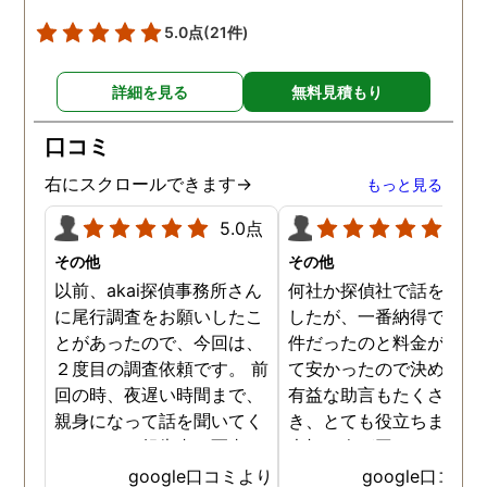
5.0点
(21件)
詳細を見る
無料見積もり
口コミ
右にスクロールできます→
もっと見る
5.0点
5.0
その他
その他
以前、akai探偵事務所さん
何社か探偵社で話を聞き
に尾行調査をお願いしたこ
したが、一番納得できる
とがあったので、今回は、
件だったのと料金が比較
２度目の調査依頼です。 前
て安かったので決めまし
回の時、夜遅い時間まで、
有益な助言もたくさん頂
親身になって話を聞いてく
き、とても役立ちました
れたのと、報告書の写真
大切な人が困っていたら
が、場所が悪かったのに、
番に紹介したいと思える
google口コミより
google口コミ