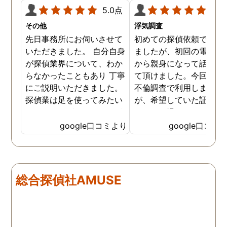
5.0点
5.0
その他
浮気調査
先日事務所にお伺いさせて
初めての探偵依頼で緊張
いただきました。 自分自身
ましたが、初回の電話相
が探偵業界について、わか
から親身になって話を聞
らなかったこともあり 丁寧
て頂けました。今回、夫
にご説明いただきました。
不倫調査で利用しました
探偵業は足を使ってみたい
が、希望していた証拠を
なイメージがありましたが
っかりと撮ってもらうこ
SNSなどの知識も豊富で、
が出来ました。調査中も
google口コミより
google口コミ
色んな視点から対応されて
動きがある度に細かく報
います。 他の口コミにもあ
してくださり、安心しま
るように、他事務所より料
た。調査当日の夫の動き
金が安く明確で親身になっ
読めない中、柔軟に対応
総合探偵社AMUSE
て対応いただける探偵さん
てくださったこと、本当
です。
感謝しています。 あの日
気を出して電話して良か
た！と心から思っていま