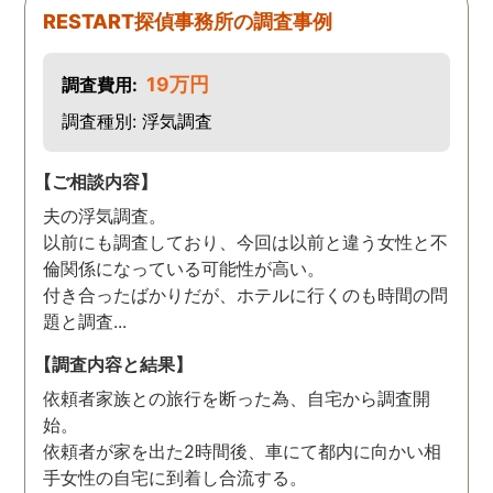
す。また分からない事があ
RESTART探偵事務所の調査事例
りましたらご連絡するかも
しれませんが、よろしくお
19万円
調査費用:
願いします。 この度はあり
がとうございました！！
調査種別: 浮気調査
【ご相談内容】
夫の浮気調査。
以前にも調査しており、今回は以前と違う女性と不
倫関係になっている可能性が高い。
付き合ったばかりだが、ホテルに行くのも時間の問
題と調査...
【調査内容と結果】
依頼者家族との旅行を断った為、自宅から調査開
始。
依頼者が家を出た2時間後、車にて都内に向かい相
手女性の自宅に到着し合流する。