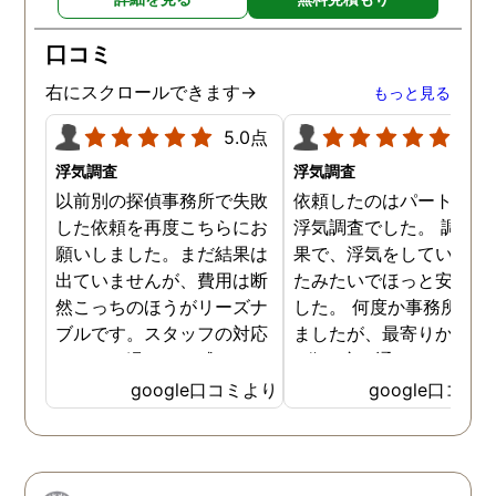
口コミ
右にスクロールできます→
もっと見る
5.0点
5.0
浮気調査
浮気調査
以前別の探偵事務所で失敗
依頼したのはパートナー
した依頼を再度こちらにお
浮気調査でした。 調査の
願いしました。まだ結果は
果で、浮気をしていなか
出ていませんが、費用は断
たみたいでほっと安心し
然こっちのほうがリーズナ
した。 何度か事務所に行
ブルです。スタッフの対応
ましたが、最寄りから徒
なんかも温かみを感じま
3分程度で通いやすかっ
す。はじめからこちらにす
です。
google口コミより
google口コミ
ればよかったです😢 …