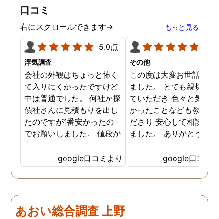
ドバイスを頂き繋いで下さ
口コミ
った事、本当に感謝してい
ます。
右にスクロールできます→
もっと見る
5.0点
5.0
浮気調査
その他
会社の外観はちょっと怖く
この度は大変お世話にな
て入りにくかったですけど
ました。 とても親切に接
中は普通でした。 何社か探
ていただき 色々と気付か
偵社さんに見積もりを出し
かったことなども教えて
たのですが1番安かったの
ださり 安心して相談がで
でお願いしました。 値段が
ました。 ありがとうござ
安いので、調査の方が心配
ました。
でしたがしっかり浮気の証
google口コミより
google口コミ
拠を押さえて頂けました。
ありがとう御座いました。
前に進めます。 もう2度と
探偵に頼む事のない人生を
あおい総合調査 上野
歩みますね(笑)