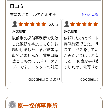
口コミ
右にスクロールできます→
もっと見る
5.0点
5.0
浮気調査
浮気調査
以前別の探偵事務所で失敗
依頼したのはパートナー
した依頼を再度こちらにお
浮気調査でした。 調査の
願いしました。まだ結果は
果で、浮気をしていなか
出ていませんが、費用は断
たみたいでほっと安心し
然こっちのほうがリーズナ
した。 何度か事務所に行
ブルです。スタッフの対応
ましたが、最寄りから徒
なんかも温かみを感じま
3分程度で通いやすかっ
す。はじめからこちらにす
です。
google口コミより
google口コミ
ればよかったです😢 …
原一探偵事務所