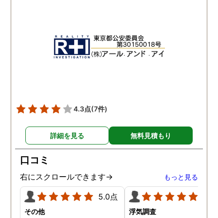
出来る限り予定を合わせて
と記憶しております 調査
下さりました。 精神的に病
体は既に終了しています
んでしまい、辛かったので
が、この先また問題が出
すが、自分ごとの様に考え
きた時は一番に相談させ
てくださったので、〇〇さ
いただきます 本当に、あ
んには、どんだけ救われた
がとうございました
か分かりません。 ありがと
うございます。
4.3点
(7件)
詳細を見る
無料見積もり
口コミ
右にスクロールできます→
もっと見る
5.0点
5.0
その他
浮気調査