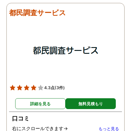
たそうです。しかし2日
調査をしてもらいました
目、夫は仕事を休みにして
探偵に夫の会社の場所を
都民調査サービス
おり、出張先で女性と1日
え、だいたいの夫の仕事
を過ごしたとのことでし
終わる時間なども伝えま
た。その時点で連絡が入り
た。数日後、夫が張り込
調査は終了し、比較的手ご
調査を行った結果が出た
ろな調査費で夫の不倫の証
いうので、探偵事務所を
拠を手に入れることができ
れました。調査の結果、
ました。
は会社の部下の女性と不
をしていました。帰りは
までほぼ毎日一緒に帰る
うで、たまに2人で会社
早く抜け出しラブホテル
4.3点
(3件)
行くこともあったようで
す。探偵の説明は全て調
詳細を見る
無料見積もり
報告書にも書かれており
写真を確認することもで
口コミ
ました。辛い結果ではあ
ましたが、真実を知るこ
右にスクロールできます→
もっと見る