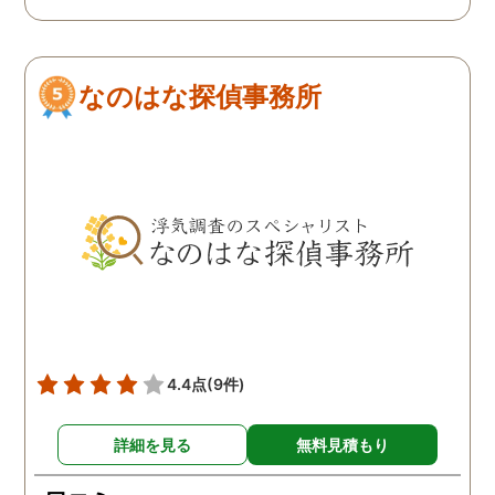
ダメ元で同じ相談をした
ありましたので相談して
ら、代表の方が素早く対応
らでいいよと快く言って
してくださり、そして私が
さりました。結果として
なのはな探偵事務所
持ってる情報から的確にア
貞行為の確たる写真が出
ドバイスもしてくださいま
きたため依頼はせず示談
した。当日の調査も私のよ
進みましたが、依頼をし
みよりも先をよみ夫の行動
いないのにも関わらずそ
を予想しながら調査してく
後どうですか？と連絡ま
れて、実際に不貞の現場も
して下さり応援してるか
数回おさえることができと
ねと温かい言葉までかけ
ても助かりました。 経験と
くださりました。鈴木さ
知識も絶大な信頼がおけま
に相談して本当に良かっ
した。 対応力の速さも素晴
です。今回は依頼せず解
らしいです。 また、さまざ
しましたが、今後何かあ
4.4点
(9件)
まな事情も汲んでくださ
たときは迷わず鈴木さん
り、私の精神的なフォロー
お願いしたいと思ってお
詳細を見る
無料見積もり
だけでなく、その後の弁護
ます。本当にありがとう
士の紹介やアドバイスもし
ざいました。