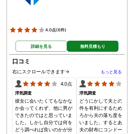
りにも結果が出るのが早
て驚きましたが、これで
のイメージ通りに物事を
めて行くことができそう
4.0点
(6件)
す。
詳細を見る
無料見積もり
口コミ
右にスクロールできます→
もっと見る
4.0点
4.0
浮気調査
浮気調査
彼女に会いたくてもなかな
どうにかして夫との離婚
か会ってくれず、他に男が
件を有利にするため、日
できたのではと思っていま
ろから夫の落ち度を探し
した。しかし自分では何を
いました。するとある時
どう調べれば良いのかが分
夫の財布にコンドームが