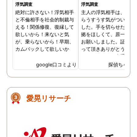
浮気調査
浮気調査
絶対に許さない！浮気相手
主人の浮気相手は、以前
と不倫相手を社会的制裁与
らうすうす気がついてい
える！関係修復、復縁して
した。手を切らせたくて
欲しいから！来ないと気
拠をほしくて、原一さん
が、乗らないから！早期、
お願いしました。証拠を
カムバックして欲しいか
って頂きありがとうござ
ら！
ました。やはり大手の会
は違いますね。
google口コミより
探偵ちゃん
愛晃リサーチ