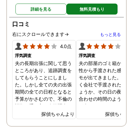
女とはこのまま自然消滅と
ることも分かり、有利な
詳細を見る
無料見積もり
言う形で別れようと思いま
件で離婚ができそうです
す。
口コミ
右にスクロールできます→
もっと見る
4.0点
4.0
浮気調査
浮気調査
夫の長期出張に関して思う
夫の部屋のゴミ箱から、
ところがあり、追跡調査を
性から手渡された感じの
してもらうことにしまし
モが出てきました。おそ
た。しかし全ての夫の出張
く会社で手渡されたので
期間の全ての日程となると
ょうか、その日の夜の待
予算がかさむので、不倫の
合わせの時間のようなも
証拠が手に入り次第調査を
が書かれていました。こ
打ち切ってもらう契約にし
時になんとなく嫌な予感
探偵ちゃんより
探偵ちゃん
ました。調査初日、その日
したので、夫の身辺調査
は夫は本当に仕事をしてい
会社での過ごし方を探偵