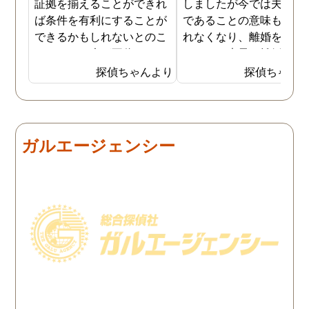
証拠を揃えることができれ
しましたが今では夫と夫
ば条件を有利にすることが
であることの意味も感じ
できるかもしれないとのこ
れなくなり、離婚を決意
とでした。夫が不倫をして
ました。素早く離婚を成
いるのは確実なのですが、
させるためには夫の不倫
探偵ちゃんより
探偵ちゃん
私の証言だけでは効力が弱
証拠を手に入れることが
いようです。弁護士のアド
っ取り早く、探偵に調査
バイスを受け、探偵に不倫
依頼しました。探偵に夫
の証拠を集めてもらうこと
行動パターンを伝え、予
ガルエージェンシー
にしました。夫は私への関
の範囲内で最も成果を上
心など全くありませんの
られそうな調査プランを
で、帰宅せずに外泊するこ
ててもらいました。おか
とはしょっちゅうです。次
で調査費の節約ができま
の休みも休日出勤と称して
たし、夫と離婚をするの
家を空けているので、この
必要な不倫の証拠も手に
日に証拠集めをお願いしま
れることができました。
した。夫が言う休日出勤な
どは真っ赤な嘘で、探偵が
調査を始めて間もなく女性