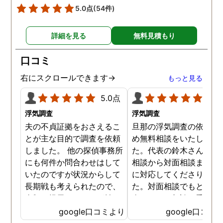
5.0点
(54件)
詳細を見る
無料見積もり
口コミ
右にスクロールできます→
もっと見る
5.0点
5.0
浮気調査
浮気調査
夫の不貞証拠をおさえるこ
旦那の浮気調査の依頼の
とが主な目的で調査を依頼
め無料相談をいたしまし
しました。 他の探偵事務所
た。代表の鈴木さんが電
にも何件か問合わせはして
相談から対面相談まです
いたのですが状況からして
に対応してくださりまし
長期戦も考えられたので、
た。対面相談でもとても
金額を提示されそれが払え
身になって相談に乗って
ないとそもそも相談もでき
ださりすぐに契約といっ
google口コミより
google口コミ
ない状態でした。 そんな中
こともなく金銭的な問題