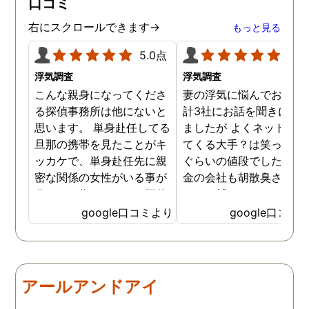
口コミ
ていただき、これから夫と
闘う自信もつきました。 本
右にスクロールできます→
もっと見る
当にMJリサーチさんにそ
して代表の方に出会えてよ
5.0点
5.0
かったと思いました。 今度
浮気調査
浮気調査
お会いできる時は、いい報
こんな親身になってくださ
妻の浮気に悩んでおり、
告ができるようにしたいで
る探偵事務所は他にないと
計3社にお話を聞きに行
す。
思います。 単身赴任してる
ましたが よくネット等に
旦那の携帯を見たことがキ
てくる大手？は笑っちゃ
ッカケで、単身赴任先に親
ぐらいの値段でした。 低
密な関係の女性がいる事が
金の会社も胡散臭さがど
分かった為、なのはな探偵
しても拭えなくて、、、 
事務所さんにお願いする事
ちらの相談員？さんは人
google口コミより
google口コミ
になりました。 こちらの探
経験が豊富な様で自分の
偵事務所さんの社長さんは
みにそったアドバイスを
大手の探偵事務所で働かれ
ていただき、調査を実施
てた事もあり、親切丁寧
る前後も頻繁に連絡いた
アールアンドアイ
で、更に突然の依頼でも、
けたのでとても心強かっ