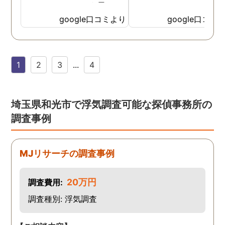
て、ここならという思いで
依頼しました。代表さんが
google口コミより
google口コミ
私と一緒に戦ってくれてる
感じがして、心強かったで
す。証拠も無事にとれて、
1
2
3
...
4
現在離婚調停中です。弁護
士さんも紹介してもらえて
本当に良かったです。
埼玉県和光市で浮気調査可能な探偵事務所の
調査事例
MJリサーチの調査事例
20万円
調査費用:
調査種別: 浮気調査