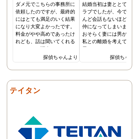
ダメ元でこちらの事務所に
結婚当初は妻ととてもラ
依頼したのですが、最終的
ラブでしたが、今ではほ
にはとても満足のいく結果
んど会話もないほど険悪
になり大変よかったです。
仲になってしまいました
料金がやや高めであったけ
おそらく妻には男がおり
れども、話は聞いてくれる
私との離婚を考えている
しきちんと調査してくれる
思います。そこでどうせ
しで非常に満足していま
婚をするのならと思い、
探偵ちゃんより
探偵ちゃん
す。調査が終わった後もし
の不倫の証拠を押さえて
っかりとサポートしていた
から離婚を提案すること
だき、その節は大変お世話
しました。最近では私が
になりました。さすが調査
みの日に妻は外出するこ
テイタン
のプロフェッショナルだと
が多く、探偵にもその旨
いう思いです。
伝えて調査プランを立て
もらいました。調査当日
開始直後に探偵から連絡
入り、妻が男とラブホテ
に入って行った瞬間を押
えたとのことでした。あ