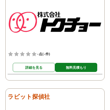
いでした。相手の女性は夫
いざという時に利用しよ
の会社の同期の人で、私と
と考えました。探偵に妻
結婚する前からの知り合い
日常生活を見張ってもら
のようです。ひょっとした
と、私が単身赴任でいな
ら夫は元々その女性のこと
ことをいいことに、頻繁
が好きだったのかもしれま
同じ男性を家に連れ込ん
せん。何をしても夫と上手
いたようです。泊まるこ
くいかない理由がはっきり
も珍しくなく、この様子
した気がするので、少しず
写した写真が不倫の証拠
-点
(-件)
つですが離婚に向けて話し
して使えそうです。離婚
合いをしていきたいと思い
で揉めなければこの証拠
詳細を見る
無料見積もり
ます。
表に出すことはありませ
が、あまりにも私が不利
条件になりそうならば有
を言わさず突き付けてや
うと思います。
ラビット探偵社