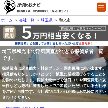
探偵比較ナビ
【国内最大級】浮気調査特化した探偵比較サイト
ホーム
>
会社一覧
>
埼玉県
>
和光市
埼玉県和光市で浮気調査ができる探偵業者一覧
です。
探偵業者は調査能力・料金プラン・調査費用に差が出ます。
相見積もりをしっかりとって、慎重に業者選びをすることを
お勧めいたします。探偵比較ナビでは口コミや調査費用の妥
当性なども厳格に審査した上でご加盟いただいている会社様
をご紹介可能です。会社選びに迷われた際はお気軽にお問い
合わせください。