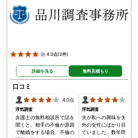
たことが発覚したのです。
持っていることが分かり
私が夫を疑うだけでは夫の
した。想像以上に妻の浮
不倫の実態を知ることがで
の状態が酷かったので、
きませんでしたので、真相
然としてしまいました。
を究明して頂いた探偵には
感謝しかありません。
4.0点
(2件)
詳細を見る
無料見積もり
口コミ
4.0点
4.0
浮気調査
浮気調査
弁護士の無料相談所で話を
夫が私への興味を失くし
聞くと、相手の不倫が原因
外の女性にばかり目を向
で離婚をする場合、不倫の
ていました。数年間は我