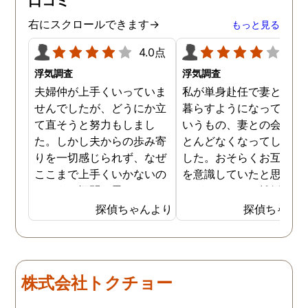
口コミ
右にスクロールできます→
もっと見る
4.0点
4.0
浮気調査
浮気調査
夫婦仲が上手くいっていま
私が単身赴任で妻と離れ
せんでしたが、どうにか立
暮らすようになってから
て直そうと努力もしまし
いうもの、妻との会話は
た。しかし夫からの歩み寄
とんどなくなってしまい
りを一切感じられず、なぜ
した。おそらくお互い離
ここまで上手くいかないの
を意識していたと思うの
だろうと疑問に思っていま
すが、このまま離婚の話
した。ある時友人に夫に女
進めると仕事ばかりして
探偵ちゃんより
探偵ちゃん
がいるのではと言われ、い
族との時間を大切にでき
ろいろ腑に落ちた部分があ
かった私が不利になる可
りました。早速探偵に夫の
性があります。妻には以
不倫調査を依頼すると、や
から不倫疑惑があり見て
株式会社トクチョー
はり夫は不倫をしており、
ぬふりをしてきましたが
その期間もかなり長いみた
この際なので証拠を掴ん