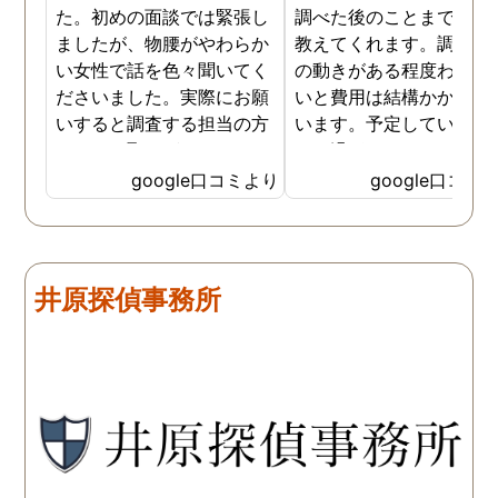
た。初めの面談では緊張し
調べた後のことまで詳し
ましたが、物腰がやわらか
教えてくれます。調査対
い女性で話を色々聞いてく
の動きがある程度わから
ださいました。実際にお願
いと費用は結構かかると
いすると調査する担当の方
います。予定していた時
とのやり取りがメインで、
より過ぎてしまいました
色々不安や心配な事の共有
が、そのまま調査してい
google口コミより
google口コミ
をしてくれました。探偵の
だき、しっかり証拠取れ
方に依頼となると丸投げで
した。あ、もちろん過ぎ
お願いするイメージでした
分は追加料金払いました
が、二人三脚で協力しあい
調査が終わって今後どう
井原探偵事務所
ながら、進めて行った感じ
るかの相談もしっかりし
です。こちらもある程度、
くれるので、次に何をす
時間や場所が絞れると調査
ばいいのかわかる為、悩
がスムーズに進んで良いか
ずに突き進めます。 あり
と思います。思い切ってお
とうございました。
願いして良かったです。 こ
の度はありがとうございま
した。