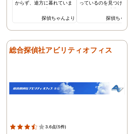
からず、途方に暮れていま
っているのを見つけ、不
した。そんな時にネットで
をしていると確信を持ち
探偵事務所の浮気調査の存
した。探偵事務所で調査
探偵ちゃんより
探偵ちゃん
在について知り、試しに依
依頼しましたが、その時
頼をしてみることにしまし
夫の普段の帰宅時間や出
た。費用は私でもお願いで
の有無なども質問されま
きる手ごろなものもあった
た。こちらが応えやすい
総合探偵社アビリティオフィス
ので、迷わず契約を結ぶこ
囲気で質問をして頂き、
とができました。彼女の自
りがたかったです。そし
宅や勤め先などを伝え、後
私が答えた内容から作成
は探偵が本格的な張り込み
た調査プランで見事に夫
調査を行ってくれました。
不倫の証拠を掴んでいた
結果、彼女にはやはり男が
き、夫は出張先の自分の
できていたようで、私の連
テルに、会社の女性社員
絡もわざと無視しているこ
一緒に泊まっていること
とが分かりました。ショッ
分かりました。3回調査
クもありましたが真実をし
てもらった結果、3回と
ることができて良かったの
同じ女性と泊まっていま
3.6点
(5件)
かなと思うこともでき、彼
た。継続的に不倫をして