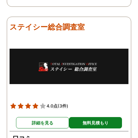
つ、探偵さんのご意見も取
きました。 調査後に弁護
り入れ、細かく打ち合わせ
さんも紹介していただき
をして決めてもらいまし
バッチリ慰謝料請求出来
た。調査を行った日はその
した！ありがとうござい
ステイシー総合調査室
日の報告を入れてくれたり
した！
としっかり調査をやってく
れているのが伝わりました
し、調査日以外でも相談を
聞いて頂いたりと精神的に
も助かりました。 報告書や
調査の動画を見せてもらっ
た時の衝撃は…リアルな映
像作品みたいでした。 調査
終了後も弁護士の紹介等の
ケアもしてもらったり色々
4.0点
(3件)
とお世話になりました！
詳細を見る
無料見積もり