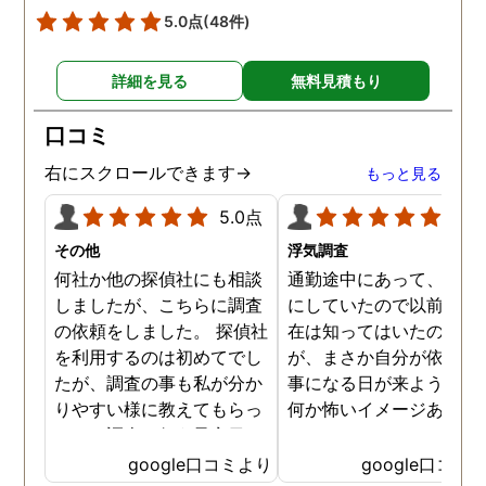
と会い、そのまま夜まで過
5.0点
(48件)
ごしていたようです。その
間もラブホテルの利用もし
詳細を見る
無料見積もり
たようで、たった一日で不
倫の証拠を揃えることがで
口コミ
きました。
右にスクロールできます→
もっと見る
5.0点
5.0
その他
浮気調査
何社か他の探偵社にも相談
通勤途中にあって、毎日
しましたが、こちらに調査
にしていたので以前から
の依頼をしました。 探偵社
在は知ってはいたのです
を利用するのは初めてでし
が、まさか自分が依頼す
たが、調査の事も私が分か
事になる日が来ようとは
りやすい様に教えてもらっ
何か怖いイメージありま
たり、調査を行う予定日は
たけど、スタッフの方の
私の希望を聞いてもらいつ
応も良く、安心して相談
google口コミより
google口コミ