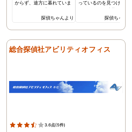
からず、途方に暮れていま
っているのを見つけ、不
した。そんな時にネットで
をしていると確信を持ち
探偵事務所の浮気調査の存
した。探偵事務所で調査
探偵ちゃんより
探偵ちゃん
在について知り、試しに依
依頼しましたが、その時
頼をしてみることにしまし
夫の普段の帰宅時間や出
た。費用は私でもお願いで
の有無なども質問されま
きる手ごろなものもあった
た。こちらが応えやすい
総合探偵社アビリティオフィス
ので、迷わず契約を結ぶこ
囲気で質問をして頂き、
とができました。彼女の自
りがたかったです。そし
宅や勤め先などを伝え、後
私が答えた内容から作成
は探偵が本格的な張り込み
た調査プランで見事に夫
調査を行ってくれました。
不倫の証拠を掴んでいた
結果、彼女にはやはり男が
き、夫は出張先の自分の
できていたようで、私の連
テルに、会社の女性社員
絡もわざと無視しているこ
一緒に泊まっていること
とが分かりました。ショッ
分かりました。3回調査
クもありましたが真実をし
てもらった結果、3回と
ることができて良かったの
同じ女性と泊まっていま
3.6点
(5件)
かなと思うこともでき、彼
た。継続的に不倫をして