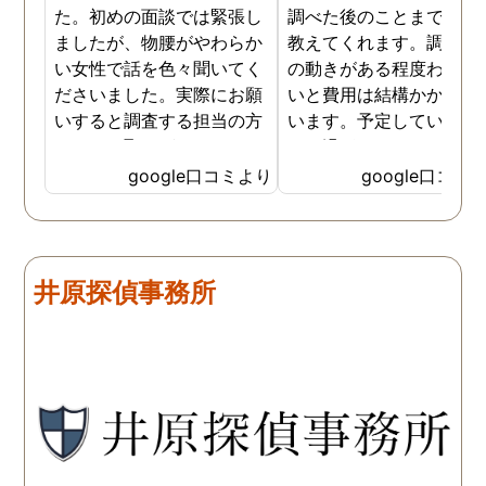
た。初めの面談では緊張し
調べた後のことまで詳し
ましたが、物腰がやわらか
教えてくれます。調査対
い女性で話を色々聞いてく
の動きがある程度わから
ださいました。実際にお願
いと費用は結構かかると
いすると調査する担当の方
います。予定していた時
とのやり取りがメインで、
より過ぎてしまいました
色々不安や心配な事の共有
が、そのまま調査してい
google口コミより
google口コミ
をしてくれました。探偵の
だき、しっかり証拠取れ
方に依頼となると丸投げで
した。あ、もちろん過ぎ
お願いするイメージでした
分は追加料金払いました
が、二人三脚で協力しあい
調査が終わって今後どう
井原探偵事務所
ながら、進めて行った感じ
るかの相談もしっかりし
です。こちらもある程度、
くれるので、次に何をす
時間や場所が絞れると調査
ばいいのかわかる為、悩
がスムーズに進んで良いか
ずに突き進めます。 あり
と思います。思い切ってお
とうございました。
願いして良かったです。 こ
の度はありがとうございま
した。