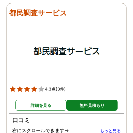
たそうです。しかし2日
調査をしてもらいました
目、夫は仕事を休みにして
探偵に夫の会社の場所を
都民調査サービス
おり、出張先で女性と1日
え、だいたいの夫の仕事
を過ごしたとのことでし
終わる時間なども伝えま
た。その時点で連絡が入り
た。数日後、夫が張り込
調査は終了し、比較的手ご
調査を行った結果が出た
ろな調査費で夫の不倫の証
いうので、探偵事務所を
拠を手に入れることができ
れました。調査の結果、
ました。
は会社の部下の女性と不
をしていました。帰りは
までほぼ毎日一緒に帰る
うで、たまに2人で会社
早く抜け出しラブホテル
4.3点
(3件)
行くこともあったようで
す。探偵の説明は全て調
詳細を見る
無料見積もり
報告書にも書かれており
写真を確認することもで
口コミ
ました。辛い結果ではあ
ましたが、真実を知るこ
右にスクロールできます→
もっと見る