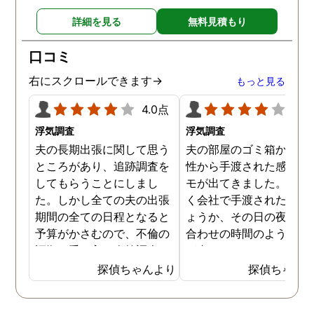
女とはこのまま自然消滅と
ることも分かり、有利な
詳細を見る
無料見積もり
言う形で別れようと思いま
件で離婚ができそうです
す。
口コミ
右にスクロールできます→
もっと見る
4.0点
4.0
浮気調査
浮気調査
夫の長期出張に関して思う
夫の部屋のゴミ箱から、
ところがあり、追跡調査を
性から手渡された感じの
してもらうことにしまし
モが出てきました。おそ
た。しかし全ての夫の出張
く会社で手渡されたので
期間の全ての日程となると
ょうか、その日の夜の待
予算がかさむので、不倫の
合わせの時間のようなも
証拠が手に入り次第調査を
が書かれていました。こ
打ち切ってもらう契約にし
時になんとなく嫌な予感
探偵ちゃんより
探偵ちゃん
ました。調査初日、その日
したので、夫の身辺調査
は夫は本当に仕事をしてい
会社での過ごし方を探偵