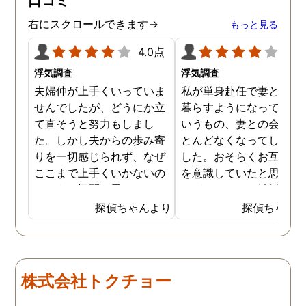
口コミ
右にスクロールできます→
もっと見る
4.0点
4.0
浮気調査
浮気調査
夫婦仲が上手くいっていま
私が単身赴任で妻と離れ
せんでしたが、どうにか立
暮らすようになってから
て直そうと努力もしまし
いうもの、妻との会話は
た。しかし夫からの歩み寄
とんどなくなってしまい
りを一切感じられず、なぜ
した。おそらくお互い離
ここまで上手くいかないの
を意識していたと思うの
だろうと疑問に思っていま
すが、このまま離婚の話
した。ある時友人に夫に女
進めると仕事ばかりして
探偵ちゃんより
探偵ちゃん
がいるのではと言われ、い
族との時間を大切にでき
ろいろ腑に落ちた部分があ
かった私が不利になる可
りました。早速探偵に夫の
性があります。妻には以
不倫調査を依頼すると、や
から不倫疑惑があり見て
株式会社トクチョー
はり夫は不倫をしており、
ぬふりをしてきましたが
その期間もかなり長いみた
この際なので証拠を掴ん