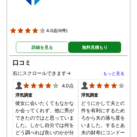
りにも結果が出るのが早
て驚きましたが、これで
のイメージ通りに物事を
めて行くことができそう
4.0点
(6件)
す。
詳細を見る
無料見積もり
口コミ
右にスクロールできます→
もっと見る
4.0点
4.0
浮気調査
浮気調査
彼女に会いたくてもなかな
どうにかして夫との離婚
か会ってくれず、他に男が
件を有利にするため、日
できたのではと思っていま
ろから夫の落ち度を探し
した。しかし自分では何を
いました。するとある時
どう調べれば良いのかが分
夫の財布にコンドームが