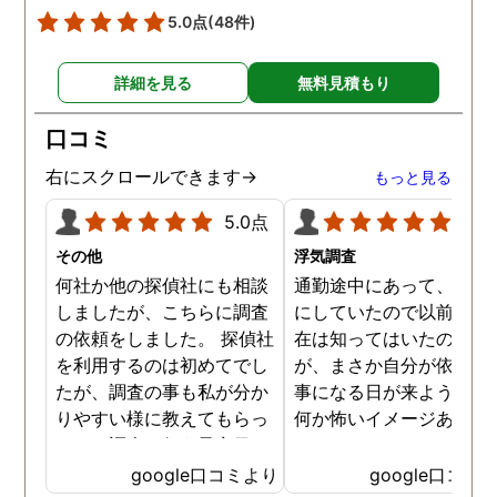
と会い、そのまま夜まで過
5.0点
(48件)
ごしていたようです。その
間もラブホテルの利用もし
詳細を見る
無料見積もり
たようで、たった一日で不
倫の証拠を揃えることがで
口コミ
きました。
右にスクロールできます→
もっと見る
5.0点
5.0
その他
浮気調査
何社か他の探偵社にも相談
通勤途中にあって、毎日
しましたが、こちらに調査
にしていたので以前から
の依頼をしました。 探偵社
在は知ってはいたのです
を利用するのは初めてでし
が、まさか自分が依頼す
たが、調査の事も私が分か
事になる日が来ようとは
りやすい様に教えてもらっ
何か怖いイメージありま
たり、調査を行う予定日は
たけど、スタッフの方の
私の希望を聞いてもらいつ
応も良く、安心して相談
google口コミより
google口コミ