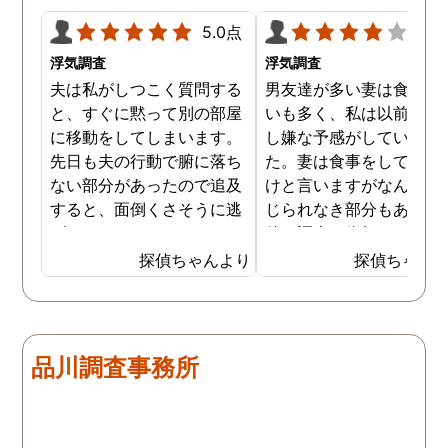
ができて良かったです。
5.0点
4.0
浮気調査
浮気調査
夫は私がしつこく質問する
男友達が多い妻は食事の
と、すぐに黙って別の部屋
いも多く、私は以前から
に移動をしてしまいます。
し嫌な予感がしていまし
先日も夫の行動で腑に落ち
た。妻は食事をしている
ない部分があったので追及
けと言いますがなんとも
すると、面倒くさそうに逃
じられなき部分もあり、
げてしまいました。そこで
偵に調査を依頼しました
探偵に夫の行動について調
妻は定期的に男友達と食
探偵ちゃんより
探偵ちゃん
査をしてもらうと、やはり
に出かけているため、調
私の想像通り女と頻繁に会
日は簡単に決めることが
っていることが分かりまし
きました。そして調査の
た。さらに探偵が入手した
果、妻が男友達と食事だ
品川調査事務所
証拠から二人が肉体関係を
ではなくラブホテルにも
持っていることも分かり、
っていることが判明し、
以前から夫が不倫をしてい
れも複数の男友達と関係