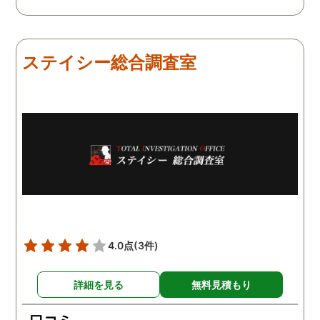
つ、探偵さんのご意見も取
きました。 調査後に弁護
り入れ、細かく打ち合わせ
さんも紹介していただき
をして決めてもらいまし
バッチリ慰謝料請求出来
た。調査を行った日はその
した！ありがとうござい
ステイシー総合調査室
日の報告を入れてくれたり
した！
としっかり調査をやってく
れているのが伝わりました
し、調査日以外でも相談を
聞いて頂いたりと精神的に
も助かりました。 報告書や
調査の動画を見せてもらっ
た時の衝撃は…リアルな映
像作品みたいでした。 調査
終了後も弁護士の紹介等の
ケアもしてもらったり色々
4.0点
(3件)
とお世話になりました！
詳細を見る
無料見積もり