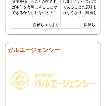
証拠を揃えることができれ
しましたが今では夫と夫
ば条件を有利にすることが
であることの意味も感じ
できるかもしれないとのこ
れなくなり、離婚を決意
とでした。夫が不倫をして
ました。素早く離婚を成
いるのは確実なのですが、
させるためには夫の不倫
探偵ちゃんより
探偵ちゃん
私の証言だけでは効力が弱
証拠を手に入れることが
いようです。弁護士のアド
っ取り早く、探偵に調査
バイスを受け、探偵に不倫
依頼しました。探偵に夫
の証拠を集めてもらうこと
行動パターンを伝え、予
ガルエージェンシー
にしました。夫は私への関
の範囲内で最も成果を上
心など全くありませんの
られそうな調査プランを
で、帰宅せずに外泊するこ
ててもらいました。おか
とはしょっちゅうです。次
で調査費の節約ができま
の休みも休日出勤と称して
たし、夫と離婚をするの
家を空けているので、この
必要な不倫の証拠も手に
日に証拠集めをお願いしま
れることができました。
した。夫が言う休日出勤な
どは真っ赤な嘘で、探偵が
調査を始めて間もなく女性