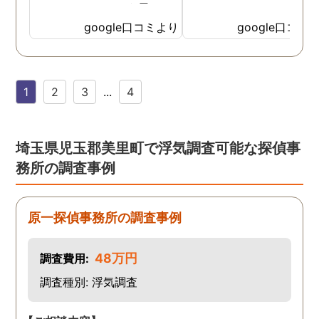
て、ここならという思いで
依頼しました。代表さんが
google口コミより
google口コミ
私と一緒に戦ってくれてる
感じがして、心強かったで
す。証拠も無事にとれて、
1
2
3
...
4
現在離婚調停中です。弁護
士さんも紹介してもらえて
本当に良かったです。
埼玉県児玉郡美里町で浮気調査可能な探偵事
務所の調査事例
原一探偵事務所の調査事例
48万円
調査費用:
調査種別: 浮気調査