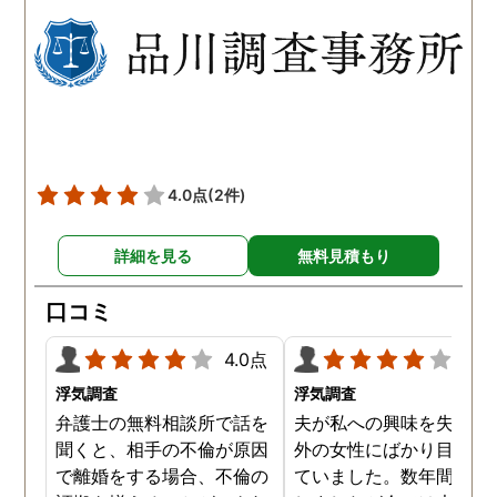
たことが発覚したのです。
持っていることが分かり
私が夫を疑うだけでは夫の
した。想像以上に妻の浮
不倫の実態を知ることがで
の状態が酷かったので、
きませんでしたので、真相
然としてしまいました。
を究明して頂いた探偵には
感謝しかありません。
4.0点
(2件)
詳細を見る
無料見積もり
口コミ
4.0点
4.0
浮気調査
浮気調査
弁護士の無料相談所で話を
夫が私への興味を失くし
聞くと、相手の不倫が原因
外の女性にばかり目を向
で離婚をする場合、不倫の
ていました。数年間は我