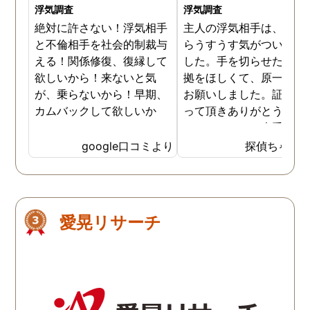
浮気調査
浮気調査
絶対に許さない！浮気相手
主人の浮気相手は、以前
と不倫相手を社会的制裁与
らうすうす気がついてい
える！関係修復、復縁して
した。手を切らせたくて
欲しいから！来ないと気
拠をほしくて、原一さん
が、乗らないから！早期、
お願いしました。証拠を
カムバックして欲しいか
って頂きありがとうござ
ら！
ました。やはり大手の会
は違いますね。
google口コミより
探偵ちゃん
愛晃リサーチ