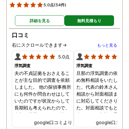
5.0点
(54件)
詳細を見る
無料見積もり
口コミ
右にスクロールできます→
もっと見る
5.0点
5.0
浮気調査
浮気調査
夫の不貞証拠をおさえるこ
旦那の浮気調査の依頼の
とが主な目的で調査を依頼
め無料相談をいたしまし
しました。 他の探偵事務所
た。代表の鈴木さんが電
にも何件か問合わせはして
相談から対面相談まです
いたのですが状況からして
に対応してくださりまし
長期戦も考えられたので、
た。対面相談でもとても
金額を提示されそれが払え
身になって相談に乗って
ないとそもそも相談もでき
ださりすぐに契約といっ
google口コミより
google口コミ
ない状態でした。 そんな中
こともなく金銭的な問題