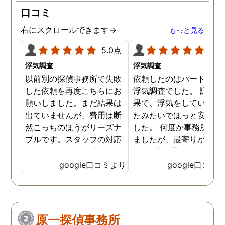
口コミ
右にスクロールできます→
もっと見る
5.0点
5.0
浮気調査
浮気調査
以前別の探偵事務所で失敗
依頼したのはパートナー
した依頼を再度こちらにお
浮気調査でした。 調査の
願いしました。まだ結果は
果で、浮気をしていなか
出ていませんが、費用は断
たみたいでほっと安心し
然こっちのほうがリーズナ
した。 何度か事務所に行
ブルです。スタッフの対応
ましたが、最寄りから徒
なんかも温かみを感じま
3分程度で通いやすかっ
す。はじめからこちらにす
です。
google口コミより
google口コミ
ればよかったです😢 …
原一探偵事務所