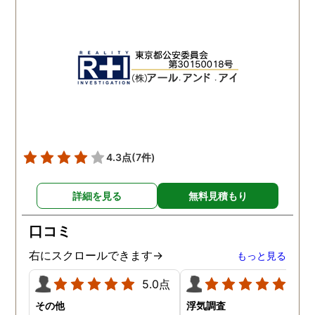
出来る限り予定を合わせて
と記憶しております 調査
下さりました。 精神的に病
体は既に終了しています
んでしまい、辛かったので
が、この先また問題が出
すが、自分ごとの様に考え
きた時は一番に相談させ
てくださったので、〇〇さ
いただきます 本当に、あ
んには、どんだけ救われた
がとうございました
か分かりません。 ありがと
うございます。
4.3点
(7件)
詳細を見る
無料見積もり
口コミ
右にスクロールできます→
もっと見る
5.0点
5.0
その他
浮気調査