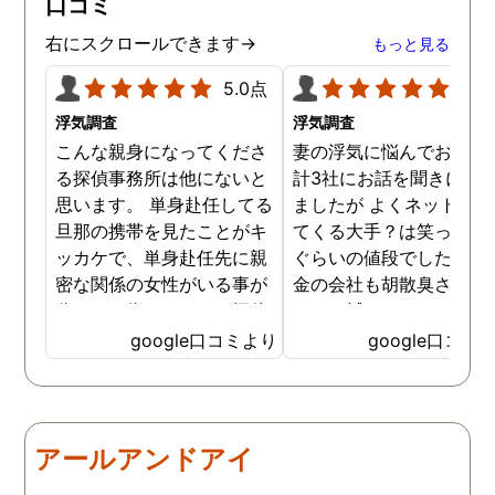
口コミ
ていただき、これから夫と
闘う自信もつきました。 本
右にスクロールできます→
もっと見る
当にMJリサーチさんにそ
して代表の方に出会えてよ
5.0点
5.0
かったと思いました。 今度
浮気調査
浮気調査
お会いできる時は、いい報
こんな親身になってくださ
妻の浮気に悩んでおり、
告ができるようにしたいで
る探偵事務所は他にないと
計3社にお話を聞きに行
す。
思います。 単身赴任してる
ましたが よくネット等に
旦那の携帯を見たことがキ
てくる大手？は笑っちゃ
ッカケで、単身赴任先に親
ぐらいの値段でした。 低
密な関係の女性がいる事が
金の会社も胡散臭さがど
分かった為、なのはな探偵
しても拭えなくて、、、 
事務所さんにお願いする事
ちらの相談員？さんは人
google口コミより
google口コミ
になりました。 こちらの探
経験が豊富な様で自分の
偵事務所さんの社長さんは
みにそったアドバイスを
大手の探偵事務所で働かれ
ていただき、調査を実施
てた事もあり、親切丁寧
る前後も頻繁に連絡いた
アールアンドアイ
で、更に突然の依頼でも、
けたのでとても心強かっ