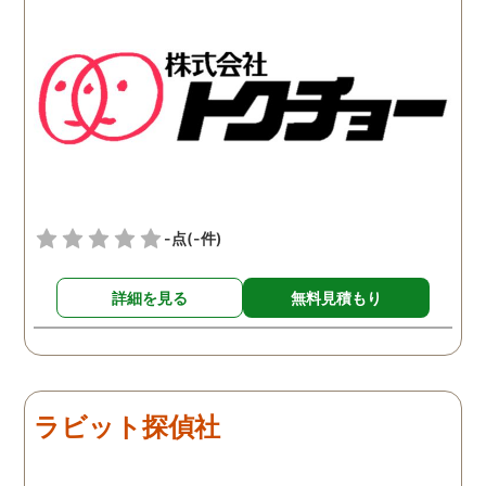
いでした。相手の女性は夫
いざという時に利用しよ
の会社の同期の人で、私と
と考えました。探偵に妻
結婚する前からの知り合い
日常生活を見張ってもら
のようです。ひょっとした
と、私が単身赴任でいな
ら夫は元々その女性のこと
ことをいいことに、頻繁
が好きだったのかもしれま
同じ男性を家に連れ込ん
せん。何をしても夫と上手
いたようです。泊まるこ
くいかない理由がはっきり
も珍しくなく、この様子
した気がするので、少しず
写した写真が不倫の証拠
-点
(-件)
つですが離婚に向けて話し
して使えそうです。離婚
合いをしていきたいと思い
で揉めなければこの証拠
詳細を見る
無料見積もり
ます。
表に出すことはありませ
が、あまりにも私が不利
条件になりそうならば有
を言わさず突き付けてや
うと思います。
ラビット探偵社