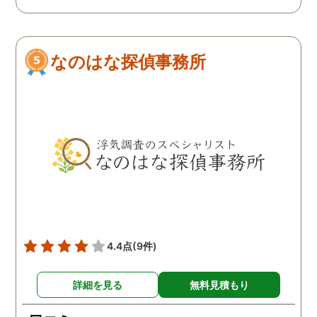
ダメ元で同じ相談をした
ありましたので相談して
ら、代表の方が素早く対応
らでいいよと快く言って
してくださり、そして私が
さりました。結果として
なのはな探偵事務所
持ってる情報から的確にア
貞行為の確たる写真が出
ドバイスもしてくださいま
きたため依頼はせず示談
した。当日の調査も私のよ
進みましたが、依頼をし
みよりも先をよみ夫の行動
いないのにも関わらずそ
を予想しながら調査してく
後どうですか？と連絡ま
れて、実際に不貞の現場も
して下さり応援してるか
数回おさえることができと
ねと温かい言葉までかけ
ても助かりました。 経験と
くださりました。鈴木さ
知識も絶大な信頼がおけま
に相談して本当に良かっ
した。 対応力の速さも素晴
です。今回は依頼せず解
らしいです。 また、さまざ
しましたが、今後何かあ
4.4点
(9件)
まな事情も汲んでくださ
たときは迷わず鈴木さん
り、私の精神的なフォロー
お願いしたいと思ってお
詳細を見る
無料見積もり
だけでなく、その後の弁護
ます。本当にありがとう
士の紹介やアドバイスもし
ざいました。