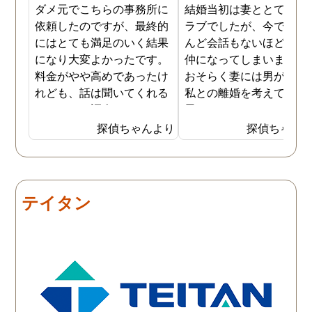
ダメ元でこちらの事務所に
結婚当初は妻ととてもラ
依頼したのですが、最終的
ラブでしたが、今ではほ
にはとても満足のいく結果
んど会話もないほど険悪
になり大変よかったです。
仲になってしまいました
料金がやや高めであったけ
おそらく妻には男がおり
れども、話は聞いてくれる
私との離婚を考えている
しきちんと調査してくれる
思います。そこでどうせ
しで非常に満足していま
婚をするのならと思い、
探偵ちゃんより
探偵ちゃん
す。調査が終わった後もし
の不倫の証拠を押さえて
っかりとサポートしていた
から離婚を提案すること
だき、その節は大変お世話
しました。最近では私が
になりました。さすが調査
みの日に妻は外出するこ
テイタン
のプロフェッショナルだと
が多く、探偵にもその旨
いう思いです。
伝えて調査プランを立て
もらいました。調査当日
開始直後に探偵から連絡
入り、妻が男とラブホテ
に入って行った瞬間を押
えたとのことでした。あ