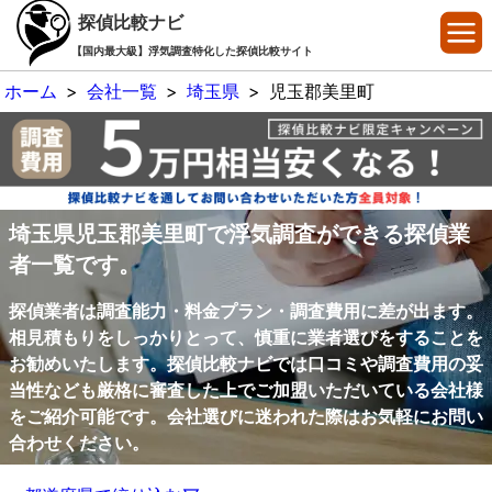
探偵比較ナビ
【国内最大級】浮気調査特化した探偵比較サイト
ホーム
>
会社一覧
>
埼玉県
>
児玉郡美里町
埼玉県児玉郡美里町で浮気調査ができる探偵業
者一覧です。
探偵業者は調査能力・料金プラン・調査費用に差が出ます。
相見積もりをしっかりとって、慎重に業者選びをすることを
お勧めいたします。探偵比較ナビでは口コミや調査費用の妥
当性なども厳格に審査した上でご加盟いただいている会社様
をご紹介可能です。会社選びに迷われた際はお気軽にお問い
合わせください。