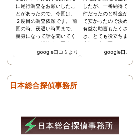
に尾行調査をお願いしたこ
したが、一番納得できる
とがあったので、今回は、
件だったのと料金が比較
２度目の調査依頼です。 前
て安かったので決めまし
回の時、夜遅い時間まで、
有益な助言もたくさん頂
親身になって話を聞いてく
き、とても役立ちました
れたのと、報告書の写真
大切な人が困っていたら
が、場所が悪かったのに、
番に紹介したいと思える
google口コミより
google口コミ
とても鮮明に写っていたの
偵事務所です
で、再度、調査をお願いさ
せて頂きました。 ある程
度、自分でも行動パターン
日本総合探偵事務所
の把握をしていましたが、
現場で動いて頂いている探
偵さんの働きぶりが良く
て、解決に至るまでスムー
ズでした。 とくに、急なお
願いの時に人員を手配して
頂き、ホテルからの証拠を