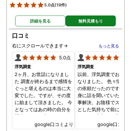
5.0点
(19件)
詳細を見る
無料見積もり
口コミ
右にスクロールできます→
もっと見る
5.0点
5.0
浮気調査
浮気調査
2ヶ月、お世話になりまし
以前、浮気調査でお世話
た 調査が終わるまで感情を
なりました。 色々悩んだ
ぐっと堪えるのは本当に大
の依頼だったのですが、
変でした。ですが、その度
身に話を聞いていただき
に励まして頂きました。 今
事解決、お陰様でスッキ
となってはあの時の自分を
とした気持ちで前に進め
親身になって止めてくださ
います。依頼して良かっ
ったおかげでここまでの証
です、ありがとうござい
google口コミより
google口コミ
拠が撮れたのだと感謝して
した。