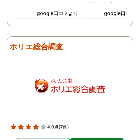
ら実際に行動に出て頂い
のが、スゴく早く問題を
google口コミより
google口コミ
決していただき、大変助
りました。 次回も是非お
いしようと思いました。
しろ最初の相談の段階が
ホリエ総合調査
本当に無料なのが、よか
たです。
4.0点
(7件)