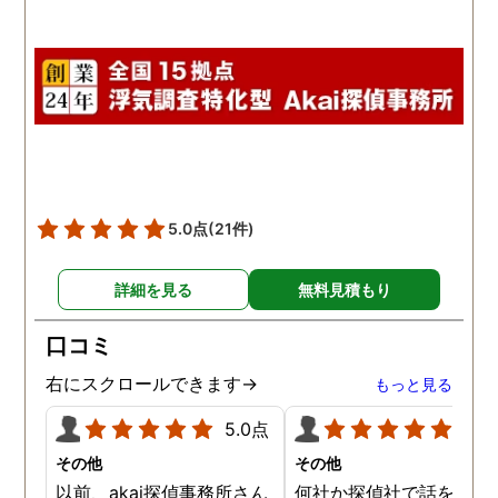
5.0点
(21件)
詳細を見る
無料見積もり
口コミ
右にスクロールできます→
もっと見る
5.0点
5.0
その他
その他
以前、akai探偵事務所さん
何社か探偵社で話を聞き