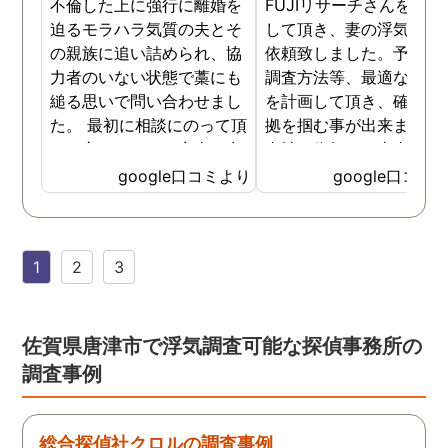
不倫した上に強行に離婚を
FUJIリサーチさんをご紹
迫るモラハラ気質の夫とそ
して頂き、妻の浮気調査
の親族に追い詰められ、協
依頼致しました。予算か
力者のいない状態で藁にも
調査方法等、最適なやり
縋る思いで問い合わせまし
を計画して頂き、確実な
た。 最初に相談にのって頂
拠を掴む事が出来ました
いた方も、とても率直に意
当社に依頼して本当に良
見を言っていただき、また
ったと実感しております
google口コミより
google口コミ
費用面も正直に答えていた
依頼中にはいろいろな相
だき、私の望む結果を得る
も聞いて頂き、救われる
ためには、決して安いとは
が多々ありました。大変
1
2
3
言えないですが、それでも
謝しております。 私と同
少しでも低く抑えるアドバ
様な状況の方々には是非
イスもいただき、納得して
FUJIリサーチさんへの依
依頼させていただきまし
をお勧め致します。 今後
佐賀県唐津市で浮気調査可能な探偵事務所の
た。 調査も私の望む結果を
何かありましたらご相談
調査事例
得るべく、尽力して頂き、
せて頂きたいと思います
密に連絡をいただきなが
ら、丁寧に対応してくださ
総合探偵社クロルの調査事例