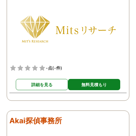
費用も思ったよりリーズナ
ような行動を起こしてい
ブルで良かったです。「こ
ようだ。
れからもサポートしていき
ますから。」と言う探偵か
らの言葉には本当に励まさ
れました。これからも弁護
士同様にサポートをお願い
したいと考えています。
-点
(-件)
詳細を見る
無料見積もり
Akai探偵事務所