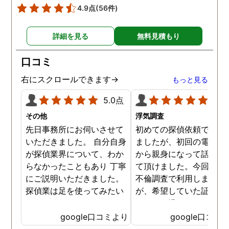
い証拠も集めてくれまし
4.9点
(56件)
た。その間に姉は弁護士
務所に関しても調べてく
詳細を見る
無料見積もり
ていて、周りの人たちの
かげで夫と離婚ができそ
口コミ
です。
右にスクロールできます→
もっと見る
5.0点
5.0
その他
浮気調査
先日事務所にお伺いさせて
初めての探偵依頼で緊張
いただきました。 自分自身
ましたが、初回の電話相
が探偵業界について、わか
から親身になって話を聞
らなかったこともあり 丁寧
て頂けました。今回、夫
にご説明いただきました。
不倫調査で利用しました
探偵業は足を使ってみたい
が、希望していた証拠を
なイメージがありましたが
っかりと撮ってもらうこ
SNSなどの知識も豊富で、
が出来ました。調査中も
google口コミより
google口コミ
色んな視点から対応されて
動きがある度に細かく報