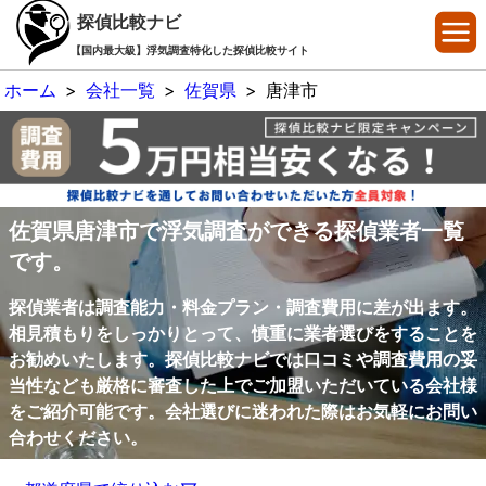
探偵比較ナビ
【国内最大級】浮気調査特化した探偵比較サイト
ホーム
>
会社一覧
>
佐賀県
>
唐津市
佐賀県唐津市で浮気調査ができる探偵業者一覧
です。
探偵業者は調査能力・料金プラン・調査費用に差が出ます。
相見積もりをしっかりとって、慎重に業者選びをすることを
お勧めいたします。探偵比較ナビでは口コミや調査費用の妥
当性なども厳格に審査した上でご加盟いただいている会社様
をご紹介可能です。会社選びに迷われた際はお気軽にお問い
合わせください。