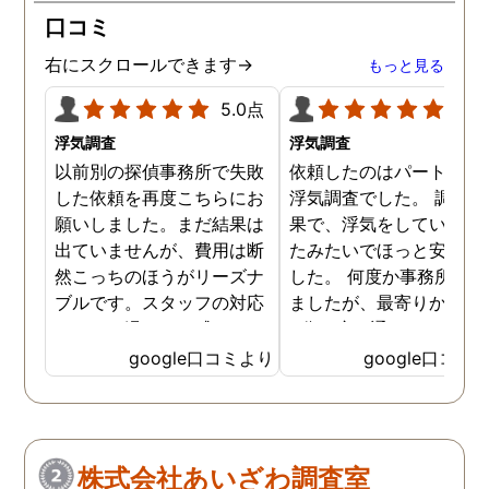
口コミ
右にスクロールできます→
もっと見る
5.0点
5.0
浮気調査
浮気調査
以前別の探偵事務所で失敗
依頼したのはパートナー
した依頼を再度こちらにお
浮気調査でした。 調査の
願いしました。まだ結果は
果で、浮気をしていなか
出ていませんが、費用は断
たみたいでほっと安心し
然こっちのほうがリーズナ
した。 何度か事務所に行
ブルです。スタッフの対応
ましたが、最寄りから徒
なんかも温かみを感じま
3分程度で通いやすかっ
す。はじめからこちらにす
です。
google口コミより
google口コミ
ればよかったです😢 …
株式会社あいざわ調査室