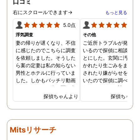
口コミ
右にスクロールできます→
もっと見る
5.0点
5.0
浮気調査
その他
妻の帰りが遅くなり、不信
ご近所トラブルが発生し
に感じたのでこちらに調査
いるので探偵に相談する
を依頼しました。そうした
とにした。玄関に汚物を
ら案の定妻は私の知らない
かれたり生ごみをまき散
男性とホテルに行っていま
されたり嫌がらせを受け
した。しかもバッチリ動画
いたので探偵に調べても
でキスしている姿が写し出
うことにした。誰がやっ
されていました。本当にシ
いるのか何が原因なのか
探偵ちゃんより
探偵ちゃん
ョックでしたが、これでス
べてもらうと隣の奥さん
ッキリしました。裁判では
った。痴呆症が進み被害
探偵が紹介してくれた弁護
想が強くなっていたよう
士と一緒に戦っていこうと
だ。普段は普通なのに夜
Mitsリサーチ
思います。探偵に支払った
なるとおかしくなってそ