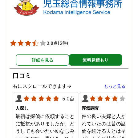
3.8点
(5件)
詳細を見る
無料見積もり
口コミ
右にスクロールできます→
もっと見る
5.0点
4.0
人探し
浮気調査
最初は探偵に依頼すること
仲の良い夫婦と人から言
に抵抗がありましたが、ど
れていたのは昔の話で、
うしても会いたい幼なじみ
倫を続ける夫とは早く離