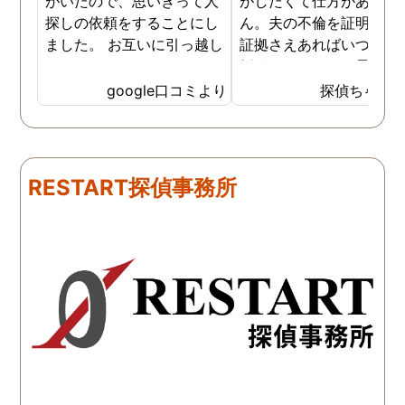
がいたので、思いきって人
がしたくて仕方がありま
探しの依頼をすることにし
ん。夫の不倫を証明でき
ました。 お互いに引っ越し
証拠さえあればいつでも
していましたし、わかって
婚ができるのにと愚痴を
いる情報も少なかったの
ぼしていると、姉が探偵
google口コミより
探偵ちゃん
で、難しいかなと思ってい
不倫の証拠集めを依頼し
たのですが、見事に探して
くれました。探偵事務所
下さり、再会する事が出来
さんざん夫の愚痴を言っ
ました。うれしくてお互い
にも関わらず、相談員の
RESTART探偵事務所
に涙の再会でした。 対応し
は嫌な顔一つせず私の話
て下さった方も丁寧で、安
聞いてくれました。それ
心して相談出来ました。 児
ら本題の調査に関しての
玉総合情報事務所さんに依
になり、費用に関しても
頼させていただき本当に良
明な点が全くないほどし
かったです。
かりと説明をしてくれま
た。調査では夫が不倫相
の自宅に頻繁に訪れる様
が明らかにされ、客観的
見ても不倫を疑いようの