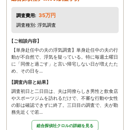
いました。 おかげで、とて
も充分な調査結果をいただ
35万円
調査費用:
きました。 サポートの方
も、不安で日々辛い気持ち
調査種別: 浮気調査
で過ごしていた私に親身に
対応して頂いた上に、かな
【ご相談内容】
り迅速に弁護士に関するア
【単身赴任中の夫の浮気調査】単身赴任中の夫の行
ドバイスを頂き繋いで下さ
動が不自然で、浮気を疑っている。特に毎週土曜日
った事、本当に感謝してい
に「同僚と過ごす」と言い帰宅しない日が増えたた
ます。
め、その日を...
【調査内容と結果】
調査初日と二日目は、夫は同僚らしき男性と飲食店
やスポーツジムを訪れるだけで、不審な行動や女性
の影は確認できずに終了。三日目の調査で、夫が勤
務先近くで若...
総合探偵社クロルの詳細を見る