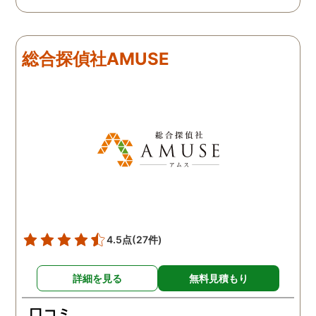
います。 他の口コミにもあ
してくださり、安心しま
るように、他事務所より料
た。調査当日の夫の動き
金が安く明確で親身になっ
読めない中、柔軟に対応
総合探偵社AMUSE
て対応いただける探偵さん
てくださったこと、本当
です。
感謝しています。 あの日
気を出して電話して良か
た！と心から思っていま
す。
4.5点
(27件)
詳細を見る
無料見積もり
口コミ