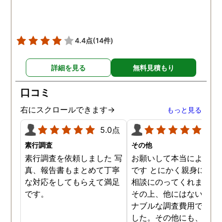
撮って頂いたのは、ありが
たかったです。 調査が終わ
った後も、Lineや電話で今
後の事についてアドバイス
4.4点
(14件)
を頂いて、とても信頼出来
る探偵事務所さんだと、あ
詳細を見る
無料見積もり
らためて思いました。 事務
所の皆様にお世話になった
口コミ
ので、クチコミの方書かせ
ていただきます。ありがと
右にスクロールできます→
もっと見る
うございました。
5.0点
5.0
素行調査
その他
素行調査を依頼しました 写
お願いして本当によかっ
真、報告書もまとめて丁寧
です とにかく親身になっ
な対応をしてもらえて満足
相談にのってくれました
です。
その上、他にはないリー
ナブルな調査費用で済み
した。その他にも、相談