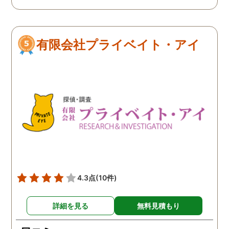
います。 これからもお身体
にお気をつけて自分のよう
に苦しんでいる方々の為に
有限会社プライベイト・アイ
がんばってください👍！ …
4.3点
(10件)
詳細を見る
無料見積もり