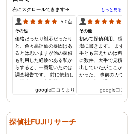
右にスクロールできます→
もっと見る
5.0点
5.0
その他
その他
価格だったり対応だったり
初めて探偵利用。感想を
と、色々高評価の要因はあ
潔に書きます。 まず、決
るとは思いますが他の探偵
手とも言えたのは料金。 
も利用した経験のある私か
に数件、大手で見積もり
らすると、一番驚いたのは
出していたがここが一番
調査報告です。 前に依頼し
かった。 事前のカウンセ
た探偵では、定期的にまと
ングの際の通りの価格で
めて報告がくる為なかなか
途中での追加料金なども
google口コミより
google口コミ
実際の現状を把握するのが
く安心してお任せできた
難しかったですが、ここは
由のひとつ。 かと言って
リアルタイムで都度報告が
査が雑ということも一切
来ていました。 担当の人も
く、むしろ期待以上に細
探偵社FUJIリサーチ
丁寧で報告内容もわかりや
く調査・報告してくれた
すかったです。 全国に展開
実際の調査状況をリアル