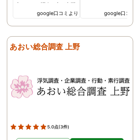
安いので、調査の方が心配
ました。
でしたがしっかり浮気の証
google口コミより
google口コミ
拠を押さえて頂けました。
ありがとう御座いました。
前に進めます。 もう2度と
探偵に頼む事のない人生を
あおい総合調査 上野
歩みますね(笑)
5.0点
(3件)