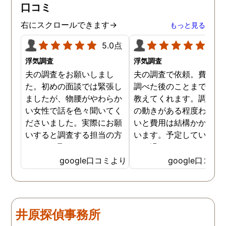
口コミ
右にスクロールできます→
もっと見る
5.0点
5.0
浮気調査
浮気調査
夫の調査をお願いしまし
夫の調査で依頼。費用や
た。初めの面談では緊張し
調べた後のことまで詳し
ましたが、物腰がやわらか
教えてくれます。調査対
い女性で話を色々聞いてく
の動きがある程度わから
ださいました。実際にお願
いと費用は結構かかると
いすると調査する担当の方
います。予定していた時
とのやり取りがメインで、
より過ぎてしまいました
色々不安や心配な事の共有
が、そのまま調査してい
google口コミより
google口コミ
をしてくれました。探偵の
だき、しっかり証拠取れ
方に依頼となると丸投げで
した。あ、もちろん過ぎ
お願いするイメージでした
分は追加料金払いました
が、二人三脚で協力しあい
調査が終わって今後どう
井原探偵事務所
ながら、進めて行った感じ
るかの相談もしっかりし