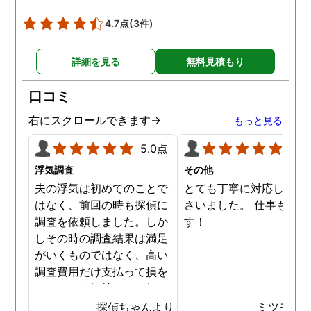
4.7点
(3件)
詳細を見る
無料見積もり
口コミ
右にスクロールできます→
もっと見る
5.0点
5.0
浮気調査
その他
夫の浮気は初めてのことで
とても丁寧に対応してく
はなく、前回の時も探偵に
さいました。 仕事も満足
調査を依頼しました。しか
す！
しその時の調査結果は満足
がいくものではなく、高い
調査費用だけ支払って損を
したという気持ちで一杯で
した。今回また夫の浮気疑
探偵ちゃんより
ミツモア