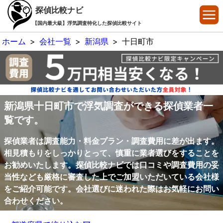
探偵比較ナビ
【国内最大級】浮気調査特化した探偵比較サイト
ホーム
>
会社一覧
>
新潟県
>
十日町市
新潟県十日町市で浮気調査ができる探偵業者一
覧です。
探偵業者は調査能力・料金プラン・調査費用に差が出ます。
相見積もりをしっかりとって、慎重に業者選びをすることを
お勧めいたします。探偵比較ナビでは口コミや調査費用の妥
当性なども厳格に審査した上でご加盟いただいている会社様
をご紹介可能です。会社選びに迷われた際はお気軽にお問い
合わせください。