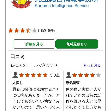
3.8点
(5件)
詳細を見る
無料見積もり
口コミ
右にスクロールできます→
もっと見る
5.0点
4.0
人探し
浮気調査
最初は探偵に依頼すること
仲の良い夫婦と人から言
に抵抗がありましたが、ど
れていたのは昔の話で、
うしても会いたい幼なじみ
倫を続ける夫とは早く離
がいたので、思いきって人
がしたくて仕方がありま