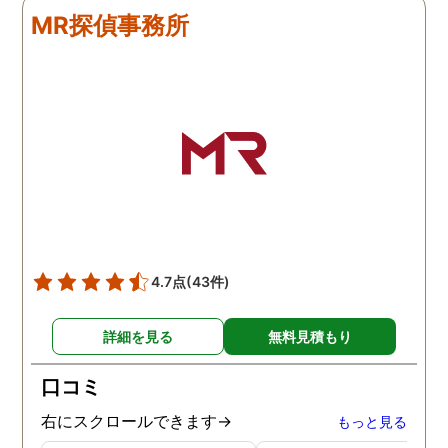
拠で旦那と今後の話しが早
たらお願いします。
MR探偵事務所
く進みそうです。また結果
はご連絡します。 知識豊富
で本当に色々と教えてくだ
さり、よくないことはしっ
かり注意してくださる方で
した。本当に感謝してま
す。また分からない事があ
りましたらご連絡するかも
しれませんが、よろしくお
願いします。 この度はあり
がとうございました！！
4.7点
(43件)
詳細を見る
無料見積もり
口コミ
右にスクロールできます→
もっと見る