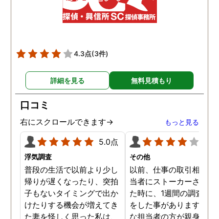
4.3点
(3件)
詳細を見る
無料見積もり
口コミ
右にスクロールできます→
もっと見る
5.0点
4.0
浮気調査
その他
普段の生活で以前より少し
以前、仕事の取引相手の
帰りが遅くなったり、突拍
当者にストーカーされて
子もないタイミングで出か
た時に、1週間の調査依
けたりする機会が増えてき
をした事があります。親
た妻を怪しく思った私は、
な担当者の方が親身にな