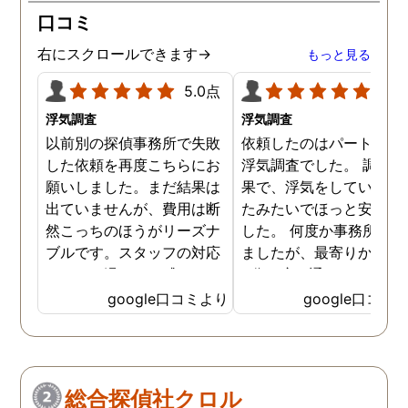
口コミ
右にスクロールできます→
もっと見る
5.0点
5.0
浮気調査
浮気調査
以前別の探偵事務所で失敗
依頼したのはパートナー
した依頼を再度こちらにお
浮気調査でした。 調査の
願いしました。まだ結果は
果で、浮気をしていなか
出ていませんが、費用は断
たみたいでほっと安心し
然こっちのほうがリーズナ
した。 何度か事務所に行
ブルです。スタッフの対応
ましたが、最寄りから徒
なんかも温かみを感じま
3分程度で通いやすかっ
す。はじめからこちらにす
です。
google口コミより
google口コミ
ればよかったです😢 …
総合探偵社クロル