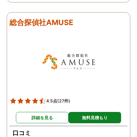
います。 他の口コミにもあ
してくださり、安心しま
るように、他事務所より料
た。調査当日の夫の動き
金が安く明確で親身になっ
読めない中、柔軟に対応
総合探偵社AMUSE
て対応いただける探偵さん
てくださったこと、本当
です。
感謝しています。 あの日
気を出して電話して良か
た！と心から思っていま
す。
4.5点
(27件)
詳細を見る
無料見積もり
口コミ