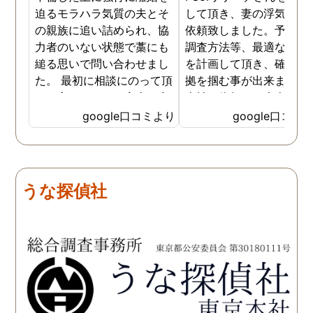
迫るモラハラ気質の夫とそ
して頂き、妻の浮気調査
の親族に追い詰められ、協
依頼致しました。予算か
力者のいない状態で藁にも
調査方法等、最適なやり
縋る思いで問い合わせまし
を計画して頂き、確実な
た。 最初に相談にのって頂
拠を掴む事が出来ました
いた方も、とても率直に意
当社に依頼して本当に良
見を言っていただき、また
ったと実感しております
google口コミより
google口コミ
費用面も正直に答えていた
依頼中にはいろいろな相
だき、私の望む結果を得る
も聞いて頂き、救われる
ためには、決して安いとは
が多々ありました。大変
言えないですが、それでも
謝しております。 私と同
うな探偵社
少しでも低く抑えるアドバ
様な状況の方々には是非
イスもいただき、納得して
FUJIリサーチさんへの依
依頼させていただきまし
をお勧め致します。 今後
た。 調査も私の望む結果を
何かありましたらご相談
得るべく、尽力して頂き、
せて頂きたいと思います
密に連絡をいただきなが
ら、丁寧に対応してくださ