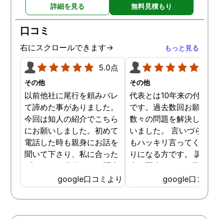
詳細を見る
無料見積もり
口コミ
右にスクロールできます→
もっと見る
5.0点
5.0
その他
その他
以前他社に尾行を頼みバレ
代表とは10年来の付き合
て諦めた事がありました。
です。過去数回お願いし
今回は知人の紹介でこちら
数々の問題を解決しても
にお願いしました。初めて
いました。 言いづらいこ
電話した時も親身にお話を
もハッキリ言ってくれて
聞いて下さり、私に合った
りになる方です。 調査報
プランで15日位かけて調査
書の写真もいつも驚かさ
してもらいました。 噂通り
てどうやって撮ったのか
google口コミより
google口コミ
調査も細かく、こんな所ま
くと面白い話し聞かせて
でしっかり撮ってくれたん
れますね。 問題がない方
だなと驚きました。 この証
いいんですがまた何かあ