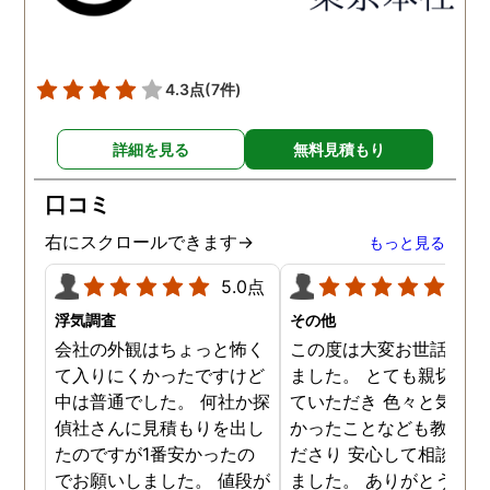
いました。 おかげで、とて
も充分な調査結果をいただ
きました。 サポートの方
も、不安で日々辛い気持ち
4.3点
(7件)
で過ごしていた私に親身に
対応して頂いた上に、かな
詳細を見る
無料見積もり
り迅速に弁護士に関するア
ドバイスを頂き繋いで下さ
口コミ
った事、本当に感謝してい
ます。
右にスクロールできます→
もっと見る
5.0点
5.0
浮気調査
その他
会社の外観はちょっと怖く
この度は大変お世話にな
て入りにくかったですけど
ました。 とても親切に接
中は普通でした。 何社か探
ていただき 色々と気付か
偵社さんに見積もりを出し
かったことなども教えて
たのですが1番安かったの
ださり 安心して相談がで
でお願いしました。 値段が
ました。 ありがとうござ