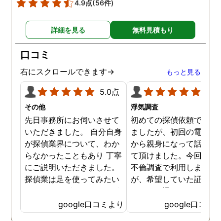
4.9点
(56件)
た。その間に姉は弁護士
務所に関しても調べてく
詳細を見る
無料見積もり
ていて、周りの人たちの
かげで夫と離婚ができそ
口コミ
です。
右にスクロールできます→
もっと見る
5.0点
5.0
その他
浮気調査
先日事務所にお伺いさせて
初めての探偵依頼で緊張
いただきました。 自分自身
ましたが、初回の電話相
が探偵業界について、わか
から親身になって話を聞
らなかったこともあり 丁寧
て頂けました。今回、夫
にご説明いただきました。
不倫調査で利用しました
探偵業は足を使ってみたい
が、希望していた証拠を
なイメージがありましたが
っかりと撮ってもらうこ
SNSなどの知識も豊富で、
が出来ました。調査中も
google口コミより
google口コミ
色んな視点から対応されて
動きがある度に細かく報