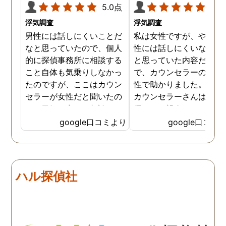
5.0点
5.0
浮気調査
浮気調査
男性には話しにくいことだ
私は女性ですが、やはり
なと思っていたので、個人
性には話しにくいな。。
的に探偵事務所に相談する
と思っていた内容だった
こと自体も気乗りしなかっ
で、カウンセラーの方が
たのですが、ここはカウン
性で助かりました。MR
セラーが女性だと聞いたの
カウンセラーさんはすご
で、勇気を出して相談して
優しくて親身になって話
みることにしました。感極
聞いてくれるので思わず
google口コミより
google口コミ
まって泣いてしまったり、
を流して話してしまいま
感情が表に出すぎてしまう
た。それほど自分がずっ
私にも温かく寄り添ってく
不安だったのを再確認し
ださったので安心して悩み
した、調査料金は決して
ハル探偵社
を話せました。他はどうか
いとは言えませんが、調
わかりませんが、東京駅前
自体がめちゃくちゃ早い
相談室では調査後もメンタ
し、その後のフォローも
ルが不安定になってしまっ
厚いのでこの値段出して