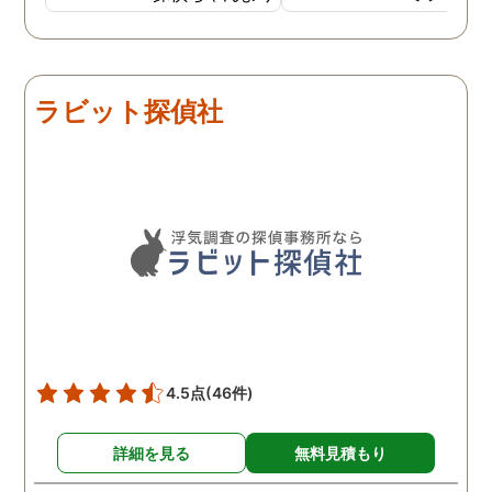
惑が浮上し、今度こそは探
偵選びにも気を遣いまし
た。今回の探偵は打ち合わ
せの段階から「ここなら安
ラビット探偵社
心して任せられる」と思え
るほど丁寧で、実際短い調
査期間の間に動かぬ証拠を
いくつも掴んできてくれま
した。追加の調査費用など
もなく、探偵選びの重要さ
を感じました。
4.5点
(46件)
詳細を見る
無料見積もり