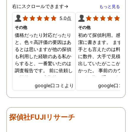
右にスクロールできます→
もっと見る
5.0点
5.0
その他
その他
価格だったり対応だったり
初めて探偵利用。感想を
と、色々高評価の要因はあ
潔に書きます。 まず、決
るとは思いますが他の探偵
手とも言えたのは料金。 
も利用した経験のある私か
に数件、大手で見積もり
らすると、一番驚いたのは
出していたがここが一番
調査報告です。 前に依頼し
かった。 事前のカウンセ
た探偵では、定期的にまと
ングの際の通りの価格で
めて報告がくる為なかなか
途中での追加料金なども
google口コミより
google口コミ
実際の現状を把握するのが
く安心してお任せできた
難しかったですが、ここは
由のひとつ。 かと言って
リアルタイムで都度報告が
査が雑ということも一切
来ていました。 担当の人も
く、むしろ期待以上に細
探偵社FUJIリサーチ
丁寧で報告内容もわかりや
く調査・報告してくれた
すかったです。 全国に展開
実際の調査状況をリアル