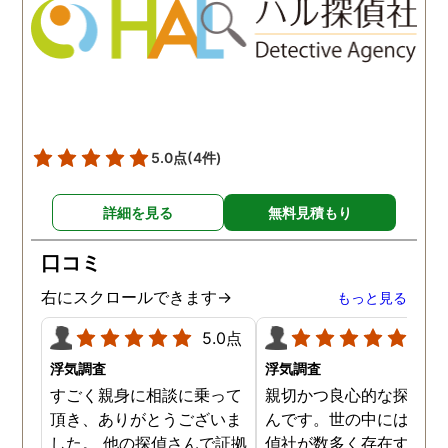
た私のケアをしっかりして
も東京駅前相談室にお願
くださったおかげで、今は
して良かったと思ってい
元気に過ごせています。
す。
5.0点
(4件)
詳細を見る
無料見積もり
口コミ
右にスクロールできます→
もっと見る
5.0点
5.0
浮気調査
浮気調査
すごく親身に相談に乗って
親切かつ良心的な探偵社
頂き、ありがとうございま
んです。世の中には詐欺
した。 他の探偵さんで証拠
偵社が数多く存在するた