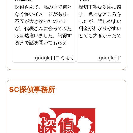
探偵さんて、私の中で何と
親切丁寧な対応に感謝し
なく怖いイメージがあり、
す。色々なところを探し
不安が大きかったのです
したが、話しやすいこと
が、代表さんに会ってみた
料金がわかりやすいこと
ら全然違いました。納得す
とても大きかったです。
るまで話を聞いてもらえ
て、ここならという思いで
依頼しました。代表さんが
google口コミより
google口コミ
私と一緒に戦ってくれてる
感じがして、心強かったで
す。証拠も無事にとれて、
現在離婚調停中です。弁護
SC探偵事務所
士さんも紹介してもらえて
本当に良かったです。