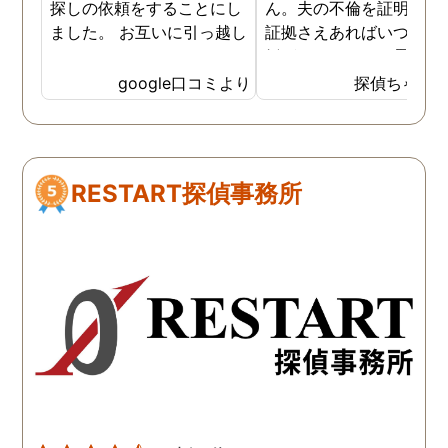
探しの依頼をすることにし
ん。夫の不倫を証明でき
ました。 お互いに引っ越し
証拠さえあればいつでも
していましたし、わかって
婚ができるのにと愚痴を
いる情報も少なかったの
ぼしていると、姉が探偵
google口コミより
探偵ちゃん
で、難しいかなと思ってい
不倫の証拠集めを依頼し
たのですが、見事に探して
くれました。探偵事務所
下さり、再会する事が出来
さんざん夫の愚痴を言っ
ました。うれしくてお互い
にも関わらず、相談員の
RESTART探偵事務所
に涙の再会でした。 対応し
は嫌な顔一つせず私の話
て下さった方も丁寧で、安
聞いてくれました。それ
心して相談出来ました。 児
ら本題の調査に関しての
玉総合情報事務所さんに依
になり、費用に関しても
頼させていただき本当に良
明な点が全くないほどし
かったです。
かりと説明をしてくれま
た。調査では夫が不倫相
の自宅に頻繁に訪れる様
が明らかにされ、客観的
見ても不倫を疑いようの
い証拠も集めてくれまし