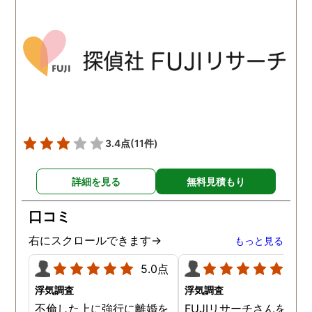
されているという点も強み
イムで知れるのはかなり
ですね。
い。
3.4点
(11件)
詳細を見る
無料見積もり
口コミ
右にスクロールできます→
もっと見る
5.0点
5.0
浮気調査
浮気調査
不倫した上に強行に離婚を
FUJIリサーチさんをご紹