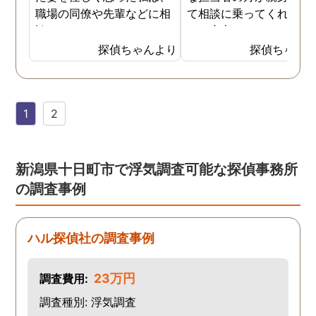
職場の同僚や先輩などに相
て相談に乗ってくれたた
談していました。 そういっ
め、安心しました。同じ
た相談の回答の一つに調査
うな被害に遭う可能性も
探偵ちゃんより
探偵ちゃん
を依頼することを勧めら
慮し、引越しましたので
れ、私は一度相談してみま
もう大丈夫かと思います
した。 無料相談を受け簡単
1
2
に見積もりをもらったとこ
ろ、それほど財布への負担
はなかったので、軽い気持
ちで依頼してみました。 結
新潟県十日町市で浮気調査可能な探偵事務所
果から言うと黒たったので
の調査事例
複雑ですが感謝していま
す。
ハル探偵社の調査事例
23万円
調査費用:
調査種別: 浮気調査