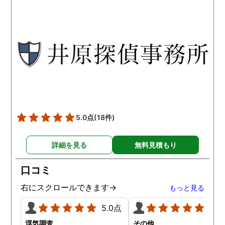
です。こちらもある程度、
くれるので、次に何をす
時間や場所が絞れると調査
ばいいのかわかる為、悩
がスムーズに進んで良いか
ずに突き進めます。 あり
と思います。思い切ってお
とうございました。
願いして良かったです。 こ
の度はありがとうございま
した。
5.0点
(18件)
詳細を見る
無料見積もり
口コミ
右にスクロールできます→
もっと見る
5.0点
5.0
浮気調査
その他