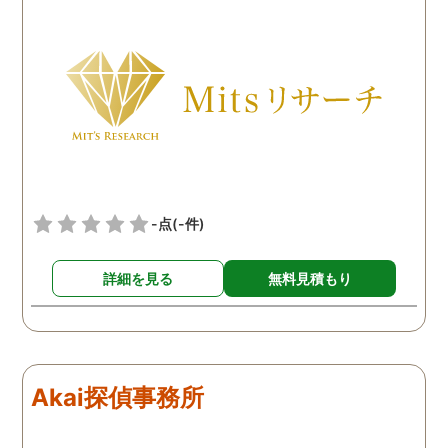
費用も思ったよりリーズナ
ような行動を起こしてい
ブルで良かったです。「こ
ようだ。
れからもサポートしていき
ますから。」と言う探偵か
らの言葉には本当に励まさ
れました。これからも弁護
士同様にサポートをお願い
したいと考えています。
-点
(-件)
詳細を見る
無料見積もり
Akai探偵事務所