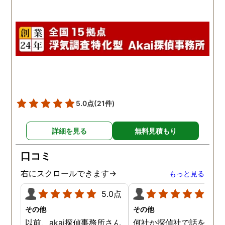
5.0点
(21件)
詳細を見る
無料見積もり
口コミ
右にスクロールできます→
もっと見る
5.0点
5.0
その他
その他
以前、akai探偵事務所さん
何社か探偵社で話を聞き