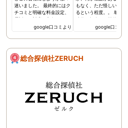
迷いました。 最終的にはク
もなく、ただ怪しい気が
チコミと明確な料金設定、
るという程度。。 単身赴
電話での対応、印象でこち
時代の知人が、探偵に依
らに決めました。 最初から
して証拠をつかんで離婚
google口コミより
google口コミ
私の話をしっかりと聞いて
たという話を思い出し、
くださり、穏やかで優しく
色々なホームページを見
話をしてくださいました。
ものの、一か八かの賭け
調査開始からとても細かく
大きな金額を費やすこと
総合探偵社ZERUCH
報告をいただき、全信頼を
どこにお願いしたらいい
おける会社だと思います。
と非常に悩んでいました
最終的な報告も多くの写
そういった中で目につい
真、ひじょうに見やすい報
のが鹿児島調査サービス
告書で満足のいくもので
んでした。 とりあえずお
す。 金額は安いものではあ
だけしてみたいと思い、
りませんが、他社とさほど
話をかけると、直接お会
変わらず、むしろ総合的に
することとなりました。 
良心的な値段だと思いま
安な中でしたが、丁寧に
す。 精神的にかなり参って
話を聞いてくださり、お