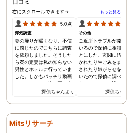
口コミ
右にスクロールできます→
もっと見る
5.0点
5.0
浮気調査
その他
妻の帰りが遅くなり、不信
ご近所トラブルが発生し
に感じたのでこちらに調査
いるので探偵に相談する
を依頼しました。そうした
とにした。玄関に汚物を
ら案の定妻は私の知らない
かれたり生ごみをまき散
男性とホテルに行っていま
されたり嫌がらせを受け
した。しかもバッチリ動画
いたので探偵に調べても
でキスしている姿が写し出
うことにした。誰がやっ
されていました。本当にシ
いるのか何が原因なのか
探偵ちゃんより
探偵ちゃん
ョックでしたが、これでス
べてもらうと隣の奥さん
ッキリしました。裁判では
った。痴呆症が進み被害
探偵が紹介してくれた弁護
想が強くなっていたよう
士と一緒に戦っていこうと
だ。普段は普通なのに夜
Mitsリサーチ
思います。探偵に支払った
なるとおかしくなってそ