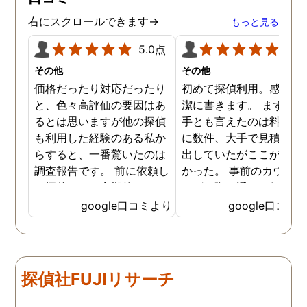
右にスクロールできます→
もっと見る
5.0点
5.0
その他
その他
価格だったり対応だったり
初めて探偵利用。感想を
と、色々高評価の要因はあ
潔に書きます。 まず、決
るとは思いますが他の探偵
手とも言えたのは料金。 
も利用した経験のある私か
に数件、大手で見積もり
らすると、一番驚いたのは
出していたがここが一番
調査報告です。 前に依頼し
かった。 事前のカウンセ
た探偵では、定期的にまと
ングの際の通りの価格で
めて報告がくる為なかなか
途中での追加料金なども
google口コミより
google口コミ
実際の現状を把握するのが
く安心してお任せできた
難しかったですが、ここは
由のひとつ。 かと言って
リアルタイムで都度報告が
査が雑ということも一切
来ていました。 担当の人も
く、むしろ期待以上に細
探偵社FUJIリサーチ
丁寧で報告内容もわかりや
く調査・報告してくれた
すかったです。 全国に展開
実際の調査状況をリアル