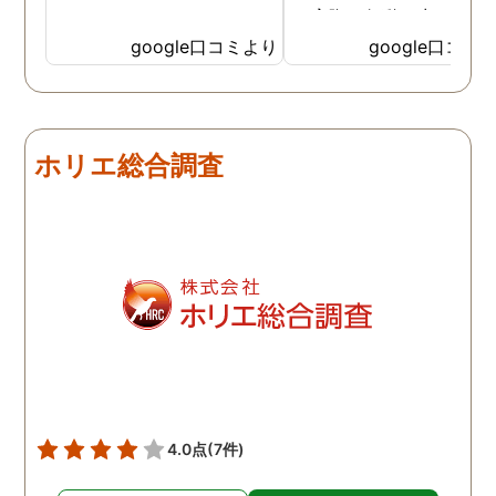
ら実際に行動に出て頂い
のが、スゴく早く問題を
google口コミより
google口コミ
決していただき、大変助
りました。 次回も是非お
いしようと思いました。
しろ最初の相談の段階が
ホリエ総合調査
本当に無料なのが、よか
たです。
4.0点
(7件)