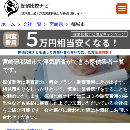
探偵比較ナビ
【国内最大級】浮気調査特化した探偵比較サイト
ホーム
>
会社一覧
>
宮崎県
>
都城市
宮崎県都城市で浮気調査ができる探偵業者一覧
です。
探偵業者は調査能力・料金プラン・調査費用に差が出ます。
相見積もりをしっかりとって、慎重に業者選びをすることを
お勧めいたします。探偵比較ナビでは口コミや調査費用の妥
当性なども厳格に審査した上でご加盟いただいている会社様
をご紹介可能です。会社選びに迷われた際はお気軽にお問い
合わせください。