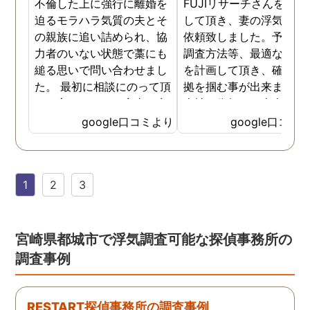
不倫した上に強行に離婚を
FUJIリサーチさんをご紹
迫るモラハラ気質の夫とそ
して頂き、妻の浮気調査
の親族に追い詰められ、協
依頼致しました。予算か
力者のいない状態で藁にも
調査方法等、最適なやり
縋る思いで問い合わせまし
を計画して頂き、確実な
た。 最初に相談にのって頂
拠を掴む事が出来ました
いた方も、とても率直に意
当社に依頼して本当に良
見を言っていただき、また
ったと実感しております
google口コミより
google口コミ
費用面も正直に答えていた
依頼中にはいろいろな相
だき、私の望む結果を得る
も聞いて頂き、救われる
ためには、決して安いとは
が多々ありました。大変
1
2
3
言えないですが、それでも
謝しております。 私と同
少しでも低く抑えるアドバ
様な状況の方々には是非
イスもいただき、納得して
FUJIリサーチさんへの依
依頼させていただきまし
をお勧め致します。 今後
宮崎県都城市で浮気調査可能な探偵事務所の
た。 調査も私の望む結果を
何かありましたらご相談
調査事例
得るべく、尽力して頂き、
せて頂きたいと思います
密に連絡をいただきなが
ら、丁寧に対応してくださ
RESTART探偵事務所の調査事例