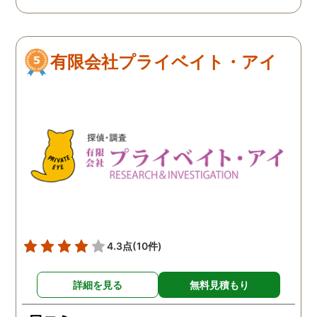
当時の私と同じように思
悩んでいる方がいらっし
れば、まずは相談だけで
してみられたらいかがか
有限会社プライベイト・アイ
と思います。
4.3点
(10件)
詳細を見る
無料見積もり