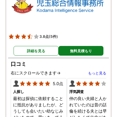
3.8点
(5件)
詳細を見る
無料見積もり
口コミ
右にスクロールできます→
もっと見る
5.0点
4.0
人探し
浮気調査
最初は探偵に依頼すること
仲の良い夫婦と人から言
に抵抗がありましたが、ど
れていたのは昔の話で、
うしても会いたい幼なじみ
倫を続ける夫とは早く離