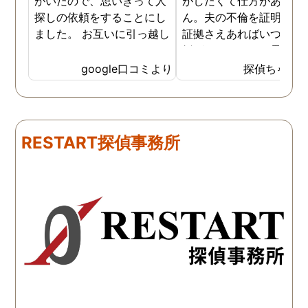
がいたので、思いきって人
がしたくて仕方がありま
探しの依頼をすることにし
ん。夫の不倫を証明でき
ました。 お互いに引っ越し
証拠さえあればいつでも
していましたし、わかって
婚ができるのにと愚痴を
いる情報も少なかったの
ぼしていると、姉が探偵
google口コミより
探偵ちゃん
で、難しいかなと思ってい
不倫の証拠集めを依頼し
たのですが、見事に探して
くれました。探偵事務所
下さり、再会する事が出来
さんざん夫の愚痴を言っ
ました。うれしくてお互い
にも関わらず、相談員の
RESTART探偵事務所
に涙の再会でした。 対応し
は嫌な顔一つせず私の話
て下さった方も丁寧で、安
聞いてくれました。それ
心して相談出来ました。 児
ら本題の調査に関しての
玉総合情報事務所さんに依
になり、費用に関しても
頼させていただき本当に良
明な点が全くないほどし
かったです。
かりと説明をしてくれま
た。調査では夫が不倫相
の自宅に頻繁に訪れる様
が明らかにされ、客観的
見ても不倫を疑いようの