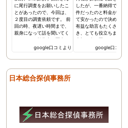
に尾行調査をお願いしたこ
したが、一番納得できる
とがあったので、今回は、
件だったのと料金が比較
２度目の調査依頼です。 前
て安かったので決めまし
回の時、夜遅い時間まで、
有益な助言もたくさん頂
親身になって話を聞いてく
き、とても役立ちました
れたのと、報告書の写真
大切な人が困っていたら
が、場所が悪かったのに、
番に紹介したいと思える
google口コミより
google口コミ
とても鮮明に写っていたの
偵事務所です
で、再度、調査をお願いさ
せて頂きました。 ある程
度、自分でも行動パターン
日本総合探偵事務所
の把握をしていましたが、
現場で動いて頂いている探
偵さんの働きぶりが良く
て、解決に至るまでスムー
ズでした。 とくに、急なお
願いの時に人員を手配して
頂き、ホテルからの証拠を