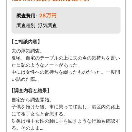
いました。 おかげで、とて
も充分な調査結果をいただ
28万円
調査費用:
きました。 サポートの方
も、不安で日々辛い気持ち
調査種別: 浮気調査
で過ごしていた私に親身に
対応して頂いた上に、かな
【ご相談内容】
り迅速に弁護士に関するア
夫の浮気調査。
ドバイスを頂き繋いで下さ
夏頃、自宅のテーブルの上に夫の今の気持ちを書い
った事、本当に感謝してい
た日記のようなノートがあった。
ます。
中には女性への気持ちを綴ったものだった。一度問
い詰めた際...
【調査内容と結果】
自宅から調査開始。
子供を預けた後、車に乗って移動し、港区内の路上
にて相手女性と合流する。
対象は相手女性の腰に手を回すような行動も確認す
る。そのまま...