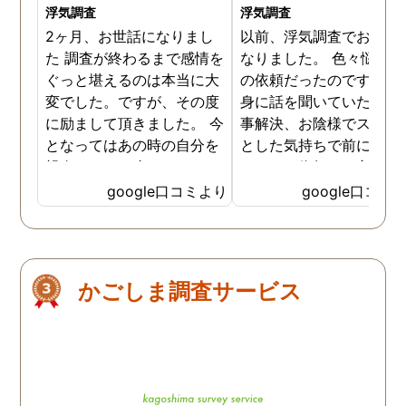
浮気調査
浮気調査
2ヶ月、お世話になりまし
以前、浮気調査でお世話
た 調査が終わるまで感情を
なりました。 色々悩んだ
ぐっと堪えるのは本当に大
の依頼だったのですが、
変でした。ですが、その度
身に話を聞いていただき
に励まして頂きました。 今
事解決、お陰様でスッキ
となってはあの時の自分を
とした気持ちで前に進め
親身になって止めてくださ
います。依頼して良かっ
ったおかげでここまでの証
です、ありがとうござい
google口コミより
google口コミ
拠が撮れたのだと感謝して
した。
います。 これからもお身体
にお気をつけて自分のよう
に苦しんでいる方々の為に
かごしま調査サービス
がんばってください👍！ …