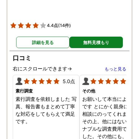
撮って頂いたのは、ありが
たかったです。 調査が終わ
った後も、Lineや電話で今
後の事についてアドバイス
4.4点
(14件)
を頂いて、とても信頼出来
る探偵事務所さんだと、あ
詳細を見る
無料見積もり
らためて思いました。 事務
所の皆様にお世話になった
口コミ
ので、クチコミの方書かせ
ていただきます。ありがと
右にスクロールできます→
もっと見る
うございました。
5.0点
5.0
素行調査
その他
素行調査を依頼しました 写
お願いして本当によかっ
真、報告書もまとめて丁寧
です とにかく親身になっ
な対応をしてもらえて満足
相談にのってくれました
です。
その上、他にはないリー
ナブルな調査費用で済み
した。その他にも、相談