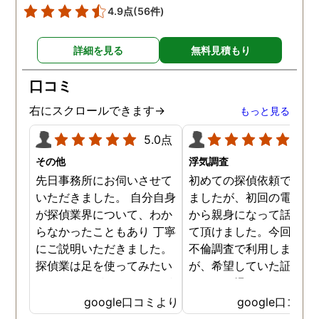
い証拠も集めてくれまし
4.9点
(56件)
た。その間に姉は弁護士
務所に関しても調べてく
詳細を見る
無料見積もり
ていて、周りの人たちの
かげで夫と離婚ができそ
口コミ
です。
右にスクロールできます→
もっと見る
5.0点
5.0
その他
浮気調査
先日事務所にお伺いさせて
初めての探偵依頼で緊張
いただきました。 自分自身
ましたが、初回の電話相
が探偵業界について、わか
から親身になって話を聞
らなかったこともあり 丁寧
て頂けました。今回、夫
にご説明いただきました。
不倫調査で利用しました
探偵業は足を使ってみたい
が、希望していた証拠を
なイメージがありましたが
っかりと撮ってもらうこ
SNSなどの知識も豊富で、
が出来ました。調査中も
google口コミより
google口コミ
色んな視点から対応されて
動きがある度に細かく報