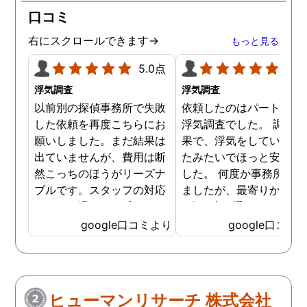
口コミ
右にスクロールできます→
もっと見る
5.0点
5.0
浮気調査
浮気調査
以前別の探偵事務所で失敗
依頼したのはパートナー
した依頼を再度こちらにお
浮気調査でした。 調査の
願いしました。まだ結果は
果で、浮気をしていなか
出ていませんが、費用は断
たみたいでほっと安心し
然こっちのほうがリーズナ
した。 何度か事務所に行
ブルです。スタッフの対応
ましたが、最寄りから徒
なんかも温かみを感じま
3分程度で通いやすかっ
す。はじめからこちらにす
です。
google口コミより
google口コミ
ればよかったです😢 …
ヒューマンリサーチ 株式会社