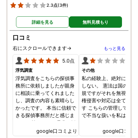
いたのですが、心身ともに
いすることを決めました
2.3点
(3件)
救われました。 クチコミが
正直なところ相場がどれ
遅くなりましたが、これか
らいかというところも全
詳細を見る
無料見積もり
らもスタッフみなさまお身
わからない中で、金額は
体に気をつけて、1人でも
見素人目には少し高く感
口コミ
多くの方の力になってくだ
ましたが、まめな調査報
さい！ 本当にありがとうご
やメンタルケア、そして
右にスクロールできます→
もっと見る
ざいました。
際の調査内容などを考え
と非常におすすめです。 
5.0点
1.0
貞の証拠をつかむことが
浮気調査
その他
ールではなく、親権をと
浮気調査をこちらの探偵事
私の経験上、絶対にお勧
ことがゴールという中で
務所に依頼しましたが親身
しない。 憲法は国の最高
弁護士さんとも連携して
に相談に乗ってくれました
規ですがそれを無視した
様々なアドバイスをいた
し、調査の内容も素晴らし
権侵害や対応は全て違法
き、無事親権を獲得する
かったです。 本当に信頼で
す こちらの管理している
とができました。 本当に
きる探偵事務所だと感じま
で不当な扱いを私は受け
りがとうございました！
した。 皆さんにも是非お勧
した
かげさまで子どもと３人
めしたいと思います。
google口コミより
google口コミ
良く暮らせてます！！ も