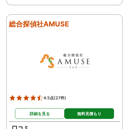
います。 他の口コミにもあ
してくださり、安心しま
るように、他事務所より料
た。調査当日の夫の動き
金が安く明確で親身になっ
読めない中、柔軟に対応
総合探偵社AMUSE
て対応いただける探偵さん
てくださったこと、本当
です。
感謝しています。 あの日
気を出して電話して良か
た！と心から思っていま
す。
4.5点
(27件)
詳細を見る
無料見積もり
口コミ