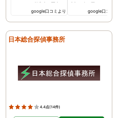
れたのと、報告書の写真
大切な人が困っていたら
が、場所が悪かったのに、
番に紹介したいと思える
google口コミより
google口コミ
とても鮮明に写っていたの
偵事務所です
で、再度、調査をお願いさ
せて頂きました。 ある程
度、自分でも行動パターン
日本総合探偵事務所
の把握をしていましたが、
現場で動いて頂いている探
偵さんの働きぶりが良く
て、解決に至るまでスムー
ズでした。 とくに、急なお
願いの時に人員を手配して
頂き、ホテルからの証拠を
撮って頂いたのは、ありが
たかったです。 調査が終わ
った後も、Lineや電話で今
後の事についてアドバイス
4.4点
(14件)
を頂いて、とても信頼出来
る探偵事務所さんだと、あ