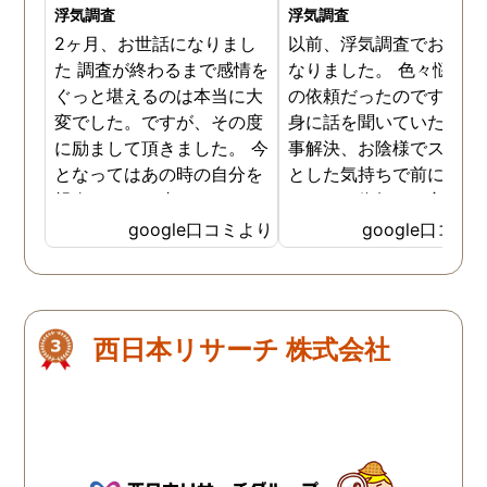
浮気調査
浮気調査
2ヶ月、お世話になりまし
以前、浮気調査でお世話
た 調査が終わるまで感情を
なりました。 色々悩んだ
ぐっと堪えるのは本当に大
の依頼だったのですが、
変でした。ですが、その度
身に話を聞いていただき
に励まして頂きました。 今
事解決、お陰様でスッキ
となってはあの時の自分を
とした気持ちで前に進め
親身になって止めてくださ
います。依頼して良かっ
ったおかげでここまでの証
です、ありがとうござい
google口コミより
google口コミ
拠が撮れたのだと感謝して
した。
います。 これからもお身体
にお気をつけて自分のよう
に苦しんでいる方々の為に
西日本リサーチ 株式会社
がんばってください👍！ …