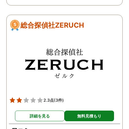
ちろん 自分のメンタルが弱
にならない様にされてい
くなった時も支えていただ
プロ意識みたいなものを
きました。 家族友人にもい
く感じました。 また調査
総合探偵社ZERUCH
いづらい辛い気持ちを受け
果を受けてからの今後の
止めて頂いたのが 本当に心
ドバイスや助言も助かり
の支えになりました。 金額
した。作成していただい
も最初の打ち合わせで詳し
完璧な報告書で訴訟に臨
く説明頂いたので、 自分の
ました。 今は幸せです。
中で予想が立てやすかった
ちらへお願いして本当に
です。 自分は離婚という道
かった。
を選びましたが、それぞれ
の選択があると思います。
どんな結果を選んだとして
も一緒に考えてもらえると
2.3点
(3件)
いう安心感が あり、次に進
む力を与えてくれたと思い
詳細を見る
無料見積もり
ます。 本当にありがとうご
ざいました。