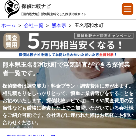
探偵比較ナビ
【国内最大級】浮気調査特化した探偵比較サイト
ホーム
>
会社一覧
>
熊本県
>
玉名郡和水町
熊本県玉名郡和水町で浮気調査ができる探偵業
者一覧です。
探偵業者は調査能力・料金プラン・調査費用に差が出ます。
相見積もりをしっかりとって、慎重に業者選びをすることを
お勧めいたします。探偵比較ナビでは口コミや調査費用の妥
当性なども厳格に審査した上でご加盟いただいている会社様
をご紹介可能です。会社選びに迷われた際はお気軽にお問い
合わせください。