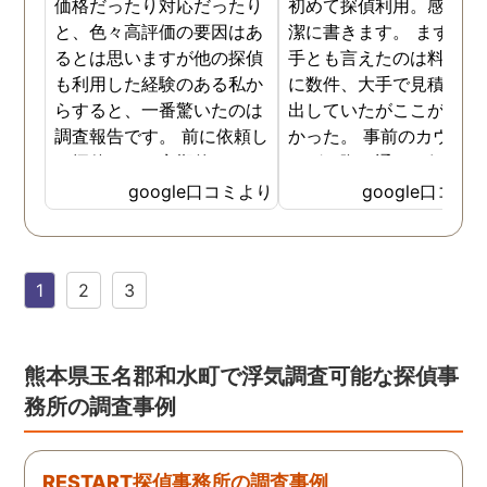
価格だったり対応だったり
初めて探偵利用。感想を
と、色々高評価の要因はあ
潔に書きます。 まず、決
るとは思いますが他の探偵
手とも言えたのは料金。 
も利用した経験のある私か
に数件、大手で見積もり
らすると、一番驚いたのは
出していたがここが一番
調査報告です。 前に依頼し
かった。 事前のカウンセ
た探偵では、定期的にまと
ングの際の通りの価格で
めて報告がくる為なかなか
途中での追加料金なども
google口コミより
google口コミ
実際の現状を把握するのが
く安心してお任せできた
難しかったですが、ここは
由のひとつ。 かと言って
リアルタイムで都度報告が
査が雑ということも一切
1
2
3
来ていました。 担当の人も
く、むしろ期待以上に細
丁寧で報告内容もわかりや
く調査・報告してくれた
すかったです。 全国に展開
実際の調査状況をリアル
されているという点も強み
イムで知れるのはかなり
熊本県玉名郡和水町で浮気調査可能な探偵事
ですね。
い。
務所の調査事例
RESTART探偵事務所の調査事例