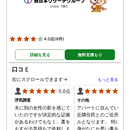
4.0点
(8件)
詳細を見る
無料見積もり
口コミ
右にスクロールできます→
もっと見る
5.0点
5.0
浮気調査
その他
夫に別の女性の影を感じて
アパートに住んでいた際
いたのですが決定的な証拠
近隣住民とのご近所トラ
があるわけでもなく、藁を
ルとなります。 特に自分
もすがる気持ちで依頼しま
身がなにか悪い事をした