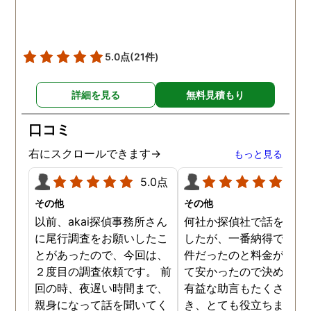
5.0点
(21件)
詳細を見る
無料見積もり
口コミ
右にスクロールできます→
もっと見る
5.0点
5.0
その他
その他
以前、akai探偵事務所さん
何社か探偵社で話を聞き
に尾行調査をお願いしたこ
したが、一番納得できる
とがあったので、今回は、
件だったのと料金が比較
２度目の調査依頼です。 前
て安かったので決めまし
回の時、夜遅い時間まで、
有益な助言もたくさん頂
親身になって話を聞いてく
き、とても役立ちました