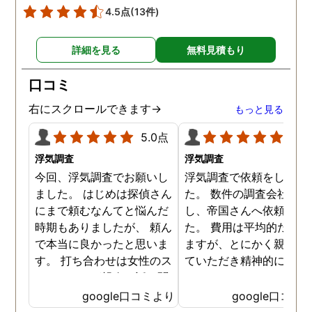
ております。まさかとは
4.5点
(13件)
いましたが、その監視カ
ラに写っていたのは近隣
詳細を見る
無料見積もり
民の方で、あいさつ程度
する関係の人でした。明
口コミ
かに家の前を通るときに
りげなくゴミを捨ててお
右にスクロールできます→
もっと見る
り、まさに決定的瞬間を
撃しております。その件
5.0点
5.0
本人に正直に伝え、なん
浮気調査
浮気調査
か解決しておりますが、
今回、浮気調査でお願いし
浮気調査で依頼をしまし
局ごみを捨てていた住民
ました。 はじめは探偵さん
た。 数件の調査会社へ電
方が先に退居しました。
にまで頼むなんてと悩んだ
し、帝国さんへ依頼しま
時期もありましたが、 頼ん
た。 費用は平均的だと思
で本当に良かったと思いま
ますが、とにかく親身に
す。 打ち合わせは女性のス
ていただき精神的にも支
タッフさんが親身に話を聞
ていただきました。 調査
いていただき 実際の調査中
はその都度状況を報告し
google口コミより
google口コミ
も、細かい報告・対応はも
いただき、中途半端な調