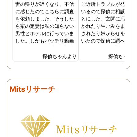
妻の帰りが遅くなり、不信
ご近所トラブルが発生し
に感じたのでこちらに調査
いるので探偵に相談する
を依頼しました。そうした
とにした。玄関に汚物を
ら案の定妻は私の知らない
かれたり生ごみをまき散
男性とホテルに行っていま
されたり嫌がらせを受け
した。しかもバッチリ動画
いたので探偵に調べても
でキスしている姿が写し出
うことにした。誰がやっ
されていました。本当にシ
いるのか何が原因なのか
探偵ちゃんより
探偵ちゃん
ョックでしたが、これでス
べてもらうと隣の奥さん
ッキリしました。裁判では
った。痴呆症が進み被害
探偵が紹介してくれた弁護
想が強くなっていたよう
士と一緒に戦っていこうと
だ。普段は普通なのに夜
Mitsリサーチ
思います。探偵に支払った
なるとおかしくなってそ
費用も思ったよりリーズナ
ような行動を起こしてい
ブルで良かったです。「こ
ようだ。
れからもサポートしていき
ますから。」と言う探偵か
らの言葉には本当に励まさ
れました。これからも弁護