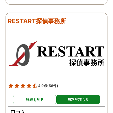
たのですが、見事に探して
くれました。探偵事務所
下さり、再会する事が出来
さんざん夫の愚痴を言っ
ました。うれしくてお互い
にも関わらず、相談員の
RESTART探偵事務所
に涙の再会でした。 対応し
は嫌な顔一つせず私の話
て下さった方も丁寧で、安
聞いてくれました。それ
心して相談出来ました。 児
ら本題の調査に関しての
玉総合情報事務所さんに依
になり、費用に関しても
頼させていただき本当に良
明な点が全くないほどし
かったです。
かりと説明をしてくれま
た。調査では夫が不倫相
の自宅に頻繁に訪れる様
が明らかにされ、客観的
見ても不倫を疑いようの
い証拠も集めてくれまし
4.9点
(56件)
た。その間に姉は弁護士
務所に関しても調べてく
詳細を見る
無料見積もり
ていて、周りの人たちの
かげで夫と離婚ができそ
口コミ