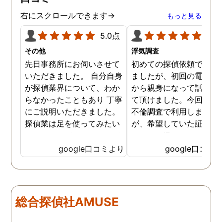
です。
右にスクロールできます→
もっと見る
5.0点
5.0
その他
浮気調査
先日事務所にお伺いさせて
初めての探偵依頼で緊張
いただきました。 自分自身
ましたが、初回の電話相
が探偵業界について、わか
から親身になって話を聞
らなかったこともあり 丁寧
て頂けました。今回、夫
にご説明いただきました。
不倫調査で利用しました
探偵業は足を使ってみたい
が、希望していた証拠を
なイメージがありましたが
っかりと撮ってもらうこ
SNSなどの知識も豊富で、
が出来ました。調査中も
google口コミより
google口コミ
色んな視点から対応されて
動きがある度に細かく報
います。 他の口コミにもあ
してくださり、安心しま
るように、他事務所より料
た。調査当日の夫の動き
金が安く明確で親身になっ
読めない中、柔軟に対応
総合探偵社AMUSE
て対応いただける探偵さん
てくださったこと、本当
です。
感謝しています。 あの日