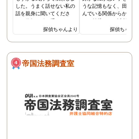
した。うまく話せない私の
うな記憶もなく、田舎に
話を親身に聞いてくださ
んでいる関係からかアパ
り、依頼を引き受けてくだ
トの賃貸でもご近所さん
さりました。依頼期間中、
のあいさつ程度のやり取
探偵ちゃんより
探偵ちゃん
定期的に報告をくださるの
は会う度にありました。 
で心強かったです。また証
る日を境に、家の前にゴ
拠をきちんと掴んでくださ
が捨ててある事が増え、
り報告書を頂けたので前に
ちろんゴミ出し場に出す
帝国法務調査室
向かって進めそうです。
うな大きなものがそのま
置いてあるといったわけ
はなく、小さなゴミが家
前に時たま置いてある日
続いておりました。最初
風で飛んできたのかと思
い、気にせずいましたが
頻繁にゴミが置いてある
うになったので気になり
監視カメラを依頼し設置