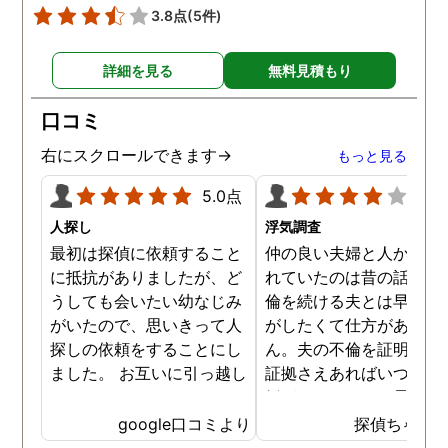
3.8点
(5件)
詳細を見る
無料見積もり
口コミ
右にスクロールできます→
もっと見る
5.0点
4.0
人探し
浮気調査
最初は探偵に依頼すること
仲の良い夫婦と人から言
に抵抗がありましたが、ど
れていたのは昔の話で、
うしても会いたい幼なじみ
倫を続ける夫とは早く離
がいたので、思いきって人
がしたくて仕方がありま
探しの依頼をすることにし
ん。夫の不倫を証明でき
ました。 お互いに引っ越し
証拠さえあればいつでも
していましたし、わかって
婚ができるのにと愚痴を
いる情報も少なかったの
ぼしていると、姉が探偵
google口コミより
探偵ちゃん
で、難しいかなと思ってい
不倫の証拠集めを依頼し