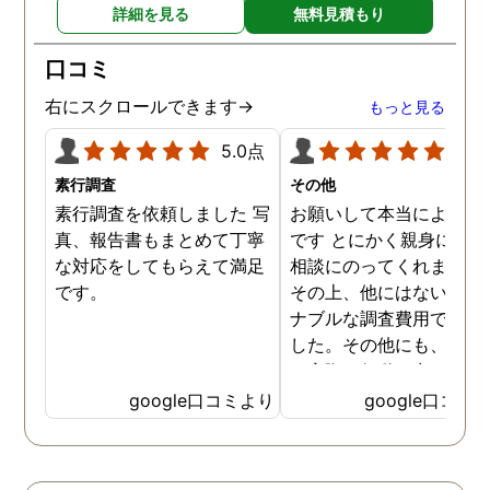
詳細を見る
無料見積もり
らためて思いました。 事務
所の皆様にお世話になった
口コミ
ので、クチコミの方書かせ
ていただきます。ありがと
右にスクロールできます→
もっと見る
うございました。
5.0点
5.0
素行調査
その他
素行調査を依頼しました 写
お願いして本当によかっ
真、報告書もまとめて丁寧
です とにかく親身になっ
な対応をしてもらえて満足
相談にのってくれました
です。
その上、他にはないリー
ナブルな調査費用で済み
した。その他にも、相談
ら実際に行動に出て頂い
のが、スゴく早く問題を
google口コミより
google口コミ
決していただき、大変助
りました。 次回も是非お
いしようと思いました。