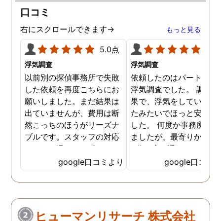
口コミ
右にスクロールできます→
もっと見る
5.0点
5.0
浮気調査
浮気調査
以前別の探偵事務所で失敗
依頼したのはパートナー
した依頼を再度こちらにお
浮気調査でした。 調査の
願いしました。まだ結果は
果で、浮気をしていなか
出ていませんが、費用は断
たみたいでほっと安心し
然こっちのほうがリーズナ
した。 何度か事務所に行
ブルです。スタッフの対応
ましたが、最寄りから徒
なんかも温かみを感じま
3分程度で通いやすかっ
す。はじめからこちらにす
です。
google口コミより
google口コミ
ればよかったです😢 …
ヒューマンリサーチ 株式会社