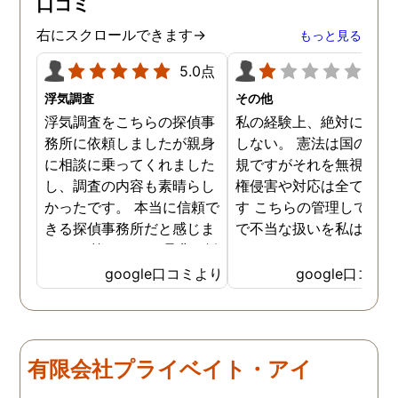
口コミ
右にスクロールできます→
もっと見る
5.0点
1.0
浮気調査
その他
浮気調査をこちらの探偵事
私の経験上、絶対にお勧
務所に依頼しましたが親身
しない。 憲法は国の最高
に相談に乗ってくれました
規ですがそれを無視した
し、調査の内容も素晴らし
権侵害や対応は全て違法
かったです。 本当に信頼で
す こちらの管理している
きる探偵事務所だと感じま
で不当な扱いを私は受け
した。 皆さんにも是非お勧
した
めしたいと思います。
google口コミより
google口コミ
有限会社プライベイト・アイ