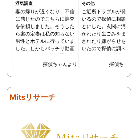
浮気調査
その他
妻の帰りが遅くなり、不信
ご近所トラブルが発生し
に感じたのでこちらに調査
いるので探偵に相談する
を依頼しました。そうした
とにした。玄関に汚物を
ら案の定妻は私の知らない
かれたり生ごみをまき散
男性とホテルに行っていま
されたり嫌がらせを受け
した。しかもバッチリ動画
いたので探偵に調べても
でキスしている姿が写し出
うことにした。誰がやっ
されていました。本当にシ
いるのか何が原因なのか
探偵ちゃんより
探偵ちゃん
ョックでしたが、これでス
べてもらうと隣の奥さん
ッキリしました。裁判では
った。痴呆症が進み被害
探偵が紹介してくれた弁護
想が強くなっていたよう
士と一緒に戦っていこうと
だ。普段は普通なのに夜
Mitsリサーチ
思います。探偵に支払った
なるとおかしくなってそ
費用も思ったよりリーズナ
ような行動を起こしてい
ブルで良かったです。「こ
ようだ。
れからもサポートしていき
ますから。」と言う探偵か
らの言葉には本当に励まさ