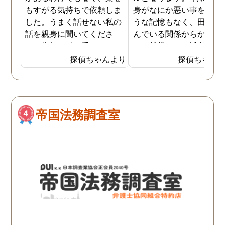
もすがる気持ちで依頼しま
身がなにか悪い事をした
した。うまく話せない私の
うな記憶もなく、田舎に
話を親身に聞いてくださ
んでいる関係からかアパ
り、依頼を引き受けてくだ
トの賃貸でもご近所さん
さりました。依頼期間中、
のあいさつ程度のやり取
探偵ちゃんより
探偵ちゃん
定期的に報告をくださるの
は会う度にありました。 
で心強かったです。また証
る日を境に、家の前にゴ
拠をきちんと掴んでくださ
が捨ててある事が増え、
り報告書を頂けたので前に
ちろんゴミ出し場に出す
帝国法務調査室
向かって進めそうです。
うな大きなものがそのま
置いてあるといったわけ
はなく、小さなゴミが家
前に時たま置いてある日
続いておりました。最初
風で飛んできたのかと思
い、気にせずいましたが
頻繁にゴミが置いてある
うになったので気になり