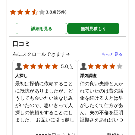
3.8点
(5件)
詳細を見る
無料見積もり
口コミ
右にスクロールできます→
もっと見る
5.0点
4.0
人探し
浮気調査
最初は探偵に依頼すること
仲の良い夫婦と人から言
に抵抗がありましたが、ど
れていたのは昔の話で、
うしても会いたい幼なじみ
倫を続ける夫とは早く離
がいたので、思いきって人
がしたくて仕方がありま
探しの依頼をすることにし
ん。夫の不倫を証明でき
ました。 お互いに引っ越し
証拠さえあればいつでも
していましたし、わかって
婚ができるのにと愚痴を
いる情報も少なかったの
ぼしていると、姉が探偵
google口コミより
探偵ちゃん