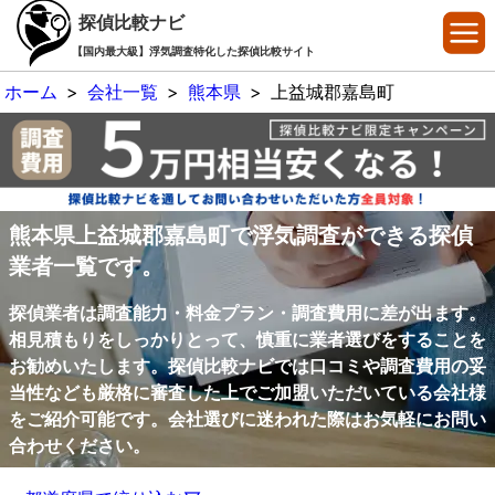
探偵比較ナビ
【国内最大級】浮気調査特化した探偵比較サイト
ホーム
>
会社一覧
>
熊本県
>
上益城郡嘉島町
熊本県上益城郡嘉島町で浮気調査ができる探偵
業者一覧です。
探偵業者は調査能力・料金プラン・調査費用に差が出ます。
相見積もりをしっかりとって、慎重に業者選びをすることを
お勧めいたします。探偵比較ナビでは口コミや調査費用の妥
当性なども厳格に審査した上でご加盟いただいている会社様
をご紹介可能です。会社選びに迷われた際はお気軽にお問い
合わせください。