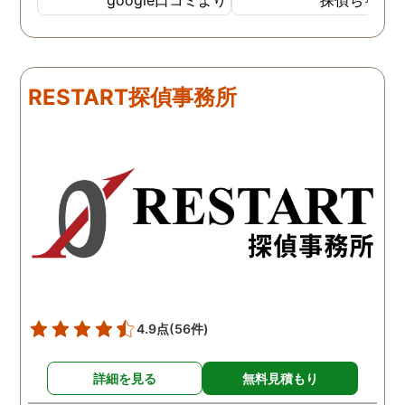
で、難しいかなと思ってい
不倫の証拠集めを依頼し
たのですが、見事に探して
くれました。探偵事務所
下さり、再会する事が出来
さんざん夫の愚痴を言っ
ました。うれしくてお互い
にも関わらず、相談員の
RESTART探偵事務所
に涙の再会でした。 対応し
は嫌な顔一つせず私の話
て下さった方も丁寧で、安
聞いてくれました。それ
心して相談出来ました。 児
ら本題の調査に関しての
玉総合情報事務所さんに依
になり、費用に関しても
頼させていただき本当に良
明な点が全くないほどし
かったです。
かりと説明をしてくれま
た。調査では夫が不倫相
の自宅に頻繁に訪れる様
が明らかにされ、客観的
見ても不倫を疑いようの
い証拠も集めてくれまし
4.9点
(56件)
た。その間に姉は弁護士
務所に関しても調べてく
詳細を見る
無料見積もり
ていて、周りの人たちの