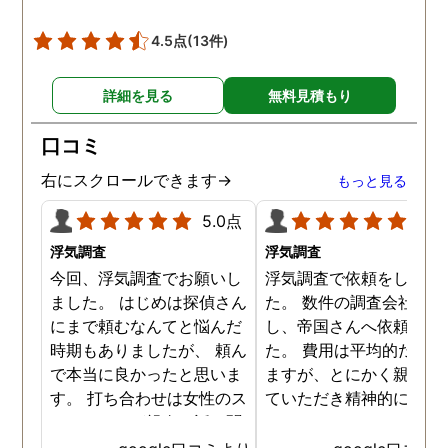
監視カメラを依頼し設置
ております。まさかとは
4.5点
(13件)
いましたが、その監視カ
ラに写っていたのは近隣
詳細を見る
無料見積もり
民の方で、あいさつ程度
する関係の人でした。明
口コミ
かに家の前を通るときに
りげなくゴミを捨ててお
右にスクロールできます→
もっと見る
り、まさに決定的瞬間を
撃しております。その件
5.0点
5.0
本人に正直に伝え、なん
浮気調査
浮気調査
か解決しておりますが、
今回、浮気調査でお願いし
浮気調査で依頼をしまし
局ごみを捨てていた住民
ました。 はじめは探偵さん
た。 数件の調査会社へ電
方が先に退居しました。
にまで頼むなんてと悩んだ
し、帝国さんへ依頼しま
時期もありましたが、 頼ん
た。 費用は平均的だと思
で本当に良かったと思いま
ますが、とにかく親身に
す。 打ち合わせは女性のス
ていただき精神的にも支
タッフさんが親身に話を聞
ていただきました。 調査
いていただき 実際の調査中
はその都度状況を報告し