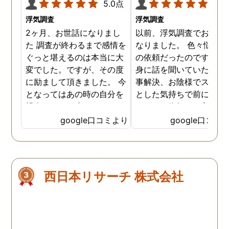
5.0点
5.0
浮気調査
浮気調査
2ヶ月、お世話になりまし
以前、浮気調査でお世話
た 調査が終わるまで感情を
なりました。 色々悩んだ
ぐっと堪えるのは本当に大
の依頼だったのですが、
変でした。ですが、その度
身に話を聞いていただき
に励まして頂きました。 今
事解決、お陰様でスッキ
となってはあの時の自分を
とした気持ちで前に進め
親身になって止めてくださ
います。依頼して良かっ
ったおかげでここまでの証
です、ありがとうござい
google口コミより
google口コミ
拠が撮れたのだと感謝して
した。
います。 これからもお身体
にお気をつけて自分のよう
に苦しんでいる方々の為に
西日本リサーチ 株式会社
がんばってください👍！ …