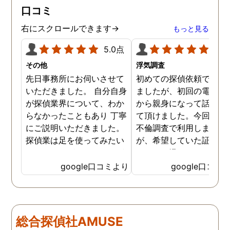
かげで夫と離婚ができそ
口コミ
です。
右にスクロールできます→
もっと見る
5.0点
5.0
その他
浮気調査
先日事務所にお伺いさせて
初めての探偵依頼で緊張
いただきました。 自分自身
ましたが、初回の電話相
が探偵業界について、わか
から親身になって話を聞
らなかったこともあり 丁寧
て頂けました。今回、夫
にご説明いただきました。
不倫調査で利用しました
探偵業は足を使ってみたい
が、希望していた証拠を
なイメージがありましたが
っかりと撮ってもらうこ
SNSなどの知識も豊富で、
が出来ました。調査中も
google口コミより
google口コミ
色んな視点から対応されて
動きがある度に細かく報
います。 他の口コミにもあ
してくださり、安心しま
るように、他事務所より料
た。調査当日の夫の動き
金が安く明確で親身になっ
読めない中、柔軟に対応
総合探偵社AMUSE
て対応いただける探偵さん
てくださったこと、本当