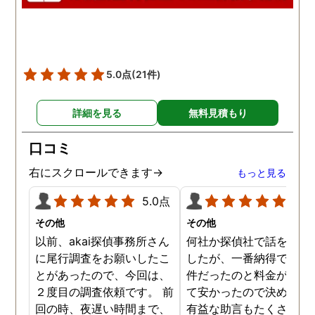
5.0点
(21件)
詳細を見る
無料見積もり
口コミ
右にスクロールできます→
もっと見る
5.0点
5.0
その他
その他
以前、akai探偵事務所さん
何社か探偵社で話を聞き
に尾行調査をお願いしたこ
したが、一番納得できる
とがあったので、今回は、
件だったのと料金が比較
２度目の調査依頼です。 前
て安かったので決めまし
回の時、夜遅い時間まで、
有益な助言もたくさん頂