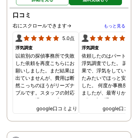
口コミ
右にスクロールできます→
もっと見る
5.0点
5.0
浮気調査
浮気調査
以前別の探偵事務所で失敗
依頼したのはパートナー
した依頼を再度こちらにお
浮気調査でした。 調査の
願いしました。まだ結果は
果で、浮気をしていなか
出ていませんが、費用は断
たみたいでほっと安心し
然こっちのほうがリーズナ
した。 何度か事務所に行
ブルです。スタッフの対応
ましたが、最寄りから徒
なんかも温かみを感じま
3分程度で通いやすかっ
す。はじめからこちらにす
です。
google口コミより
google口コミ
ればよかったです😢 …