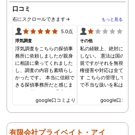
ざいました。
口コミ
右にスクロールできます→
もっと見る
5.0点
1.0
浮気調査
その他
浮気調査をこちらの探偵事
私の経験上、絶対にお勧
務所に依頼しましたが親身
しない。 憲法は国の最高
に相談に乗ってくれました
規ですがそれを無視した
し、調査の内容も素晴らし
権侵害や対応は全て違法
かったです。 本当に信頼で
す こちらの管理している
きる探偵事務所だと感じま
で不当な扱いを私は受け
した。 皆さんにも是非お勧
した
めしたいと思います。
google口コミより
google口コミ
有限会社プライベイト・アイ