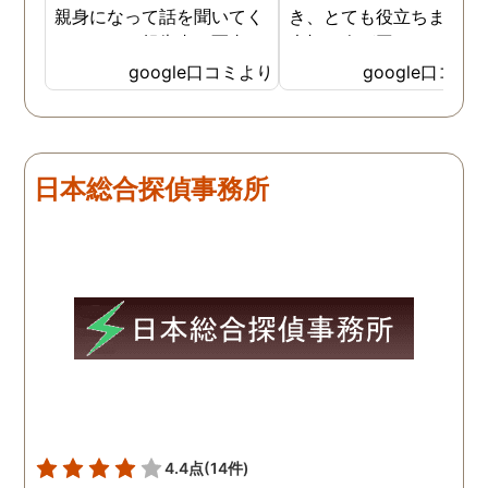
親身になって話を聞いてく
き、とても役立ちました
れたのと、報告書の写真
大切な人が困っていたら
が、場所が悪かったのに、
番に紹介したいと思える
google口コミより
google口コミ
とても鮮明に写っていたの
偵事務所です
で、再度、調査をお願いさ
せて頂きました。 ある程
度、自分でも行動パターン
日本総合探偵事務所
の把握をしていましたが、
現場で動いて頂いている探
偵さんの働きぶりが良く
て、解決に至るまでスムー
ズでした。 とくに、急なお
願いの時に人員を手配して
頂き、ホテルからの証拠を
撮って頂いたのは、ありが
たかったです。 調査が終わ
った後も、Lineや電話で今
後の事についてアドバイス
4.4点
(14件)
を頂いて、とても信頼出来