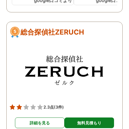
google口コミより
google口コミ
も、細かい報告・対応はも
いただき、中途半端な調
ちろん 自分のメンタルが弱
にならない様にされてい
くなった時も支えていただ
プロ意識みたいなものを
きました。 家族友人にもい
く感じました。 また調査
総合探偵社ZERUCH
いづらい辛い気持ちを受け
果を受けてからの今後の
止めて頂いたのが 本当に心
ドバイスや助言も助かり
の支えになりました。 金額
した。作成していただい
も最初の打ち合わせで詳し
完璧な報告書で訴訟に臨
く説明頂いたので、 自分の
ました。 今は幸せです。
中で予想が立てやすかった
ちらへお願いして本当に
です。 自分は離婚という道
かった。
を選びましたが、それぞれ
の選択があると思います。
どんな結果を選んだとして
も一緒に考えてもらえると
2.3点
(3件)
いう安心感が あり、次に進
む力を与えてくれたと思い
詳細を見る
無料見積もり
ます。 本当にありがとうご