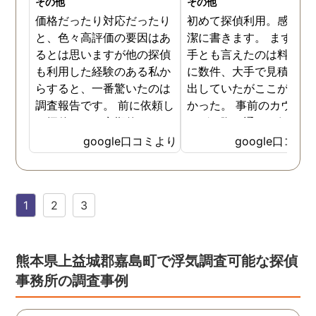
その他
その他
価格だったり対応だったり
初めて探偵利用。感想を
と、色々高評価の要因はあ
潔に書きます。 まず、決
るとは思いますが他の探偵
手とも言えたのは料金。 
も利用した経験のある私か
に数件、大手で見積もり
らすると、一番驚いたのは
出していたがここが一番
調査報告です。 前に依頼し
かった。 事前のカウンセ
た探偵では、定期的にまと
ングの際の通りの価格で
めて報告がくる為なかなか
途中での追加料金なども
google口コミより
google口コミ
実際の現状を把握するのが
く安心してお任せできた
難しかったですが、ここは
由のひとつ。 かと言って
リアルタイムで都度報告が
査が雑ということも一切
1
2
3
来ていました。 担当の人も
く、むしろ期待以上に細
丁寧で報告内容もわかりや
く調査・報告してくれた
すかったです。 全国に展開
実際の調査状況をリアル
されているという点も強み
イムで知れるのはかなり
熊本県上益城郡嘉島町で浮気調査可能な探偵
ですね。
い。
事務所の調査事例