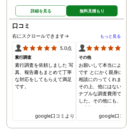
る探偵事務所さんだと、あ
詳細を見る
無料見積もり
らためて思いました。 事務
所の皆様にお世話になった
口コミ
ので、クチコミの方書かせ
ていただきます。ありがと
右にスクロールできます→
もっと見る
うございました。
5.0点
5.0
素行調査
その他
素行調査を依頼しました 写
お願いして本当によかっ
真、報告書もまとめて丁寧
です とにかく親身になっ
な対応をしてもらえて満足
相談にのってくれました
です。
その上、他にはないリー
ナブルな調査費用で済み
した。その他にも、相談
ら実際に行動に出て頂い
のが、スゴく早く問題を
google口コミより
google口コミ
決していただき、大変助
りました。 次回も是非お