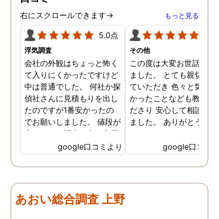
った事、本当に感謝してい
ます。
右にスクロールできます→
もっと見る
5.0点
5.0
浮気調査
その他
会社の外観はちょっと怖く
この度は大変お世話にな
て入りにくかったですけど
ました。 とても親切に接
中は普通でした。 何社か探
ていただき 色々と気付か
偵社さんに見積もりを出し
かったことなども教えて
たのですが1番安かったの
ださり 安心して相談がで
でお願いしました。 値段が
ました。 ありがとうござ
安いので、調査の方が心配
ました。
でしたがしっかり浮気の証
google口コミより
google口コミ
拠を押さえて頂けました。
ありがとう御座いました。
前に進めます。 もう2度と
探偵に頼む事のない人生を
あおい総合調査 上野
歩みますね(笑)