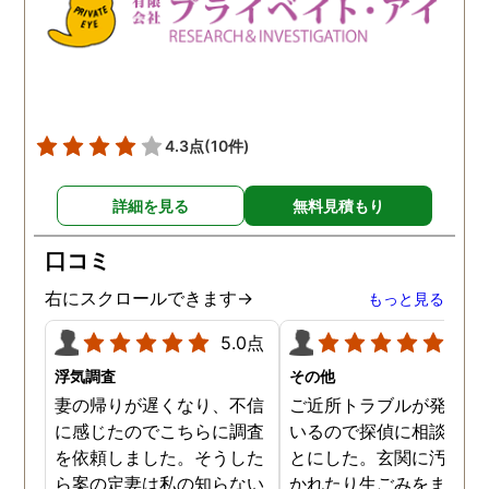
4.3点
(10件)
詳細を見る
無料見積もり
口コミ
右にスクロールできます→
もっと見る
5.0点
5.0
浮気調査
その他
妻の帰りが遅くなり、不信
ご近所トラブルが発生し
に感じたのでこちらに調査
いるので探偵に相談する
を依頼しました。そうした
とにした。玄関に汚物を
ら案の定妻は私の知らない
かれたり生ごみをまき散