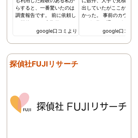
も利用した経験のある私か
に数件、大手で見積もり
らすると、一番驚いたのは
出していたがここが一番
調査報告です。 前に依頼し
かった。 事前のカウンセ
た探偵では、定期的にまと
ングの際の通りの価格で
めて報告がくる為なかなか
途中での追加料金なども
google口コミより
google口コミ
実際の現状を把握するのが
く安心してお任せできた
難しかったですが、ここは
由のひとつ。 かと言って
リアルタイムで都度報告が
査が雑ということも一切
来ていました。 担当の人も
く、むしろ期待以上に細
探偵社FUJIリサーチ
丁寧で報告内容もわかりや
く調査・報告してくれた
すかったです。 全国に展開
実際の調査状況をリアル
されているという点も強み
イムで知れるのはかなり
ですね。
い。