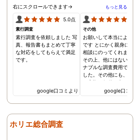
ていただきます。ありがと
右にスクロールできます→
もっと見る
うございました。
5.0点
5.0
素行調査
その他
素行調査を依頼しました 写
お願いして本当によかっ
真、報告書もまとめて丁寧
です とにかく親身になっ
な対応をしてもらえて満足
相談にのってくれました
です。
その上、他にはないリー
ナブルな調査費用で済み
した。その他にも、相談
ら実際に行動に出て頂い
のが、スゴく早く問題を
google口コミより
google口コミ
決していただき、大変助
りました。 次回も是非お
いしようと思いました。
しろ最初の相談の段階が
ホリエ総合調査
本当に無料なのが、よか
たです。