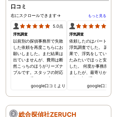
口コミ
右にスクロールできます→
もっと見る
5.0点
5.0
浮気調査
浮気調査
以前別の探偵事務所で失敗
依頼したのはパートナー
した依頼を再度こちらにお
浮気調査でした。 調査の
願いしました。まだ結果は
果で、浮気をしていなか
出ていませんが、費用は断
たみたいでほっと安心し
然こっちのほうがリーズナ
した。 何度か事務所に行
ブルです。スタッフの対応
ましたが、最寄りから徒
なんかも温かみを感じま
3分程度で通いやすかっ
す。はじめからこちらにす
です。
google口コミより
google口コミ
ればよかったです😢 …
総合探偵社ZERUCH