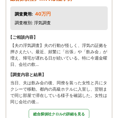
りましたらご連絡するかも
しれませんが、よろしくお
40万円
調査費用:
願いします。 この度はあり
がとうございました！！
調査種別: 浮気調査
【ご相談内容】
【夫の浮気調査】夫の行動が怪しく、浮気の証拠を
押さえたい。最近、頻繁に「出張」や「飲み会」が
増え、帰宅が遅れる日が続いている。特に今週金曜
日、会社の飲...
【調査内容と結果】
当日、夫は飲み会の後、同僚を装った女性と共にタ
クシーで移動。都内の高級ホテルに入室し、翌朝ま
で同じ部屋で滞在している様子を確認した。女性は
同じ会社の後...
総合探偵社クロルの詳細を見る