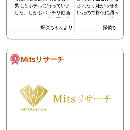
男性とホテルに行っていま
されたり嫌がらせを受け
した。しかもバッチリ動画
いたので探偵に調べても
でキスしている姿が写し出
うことにした。誰がやっ
されていました。本当にシ
いるのか何が原因なのか
探偵ちゃんより
探偵ちゃん
ョックでしたが、これでス
べてもらうと隣の奥さん
ッキリしました。裁判では
った。痴呆症が進み被害
探偵が紹介してくれた弁護
想が強くなっていたよう
士と一緒に戦っていこうと
だ。普段は普通なのに夜
Mitsリサーチ
思います。探偵に支払った
なるとおかしくなってそ
費用も思ったよりリーズナ
ような行動を起こしてい
ブルで良かったです。「こ
ようだ。
れからもサポートしていき
ますから。」と言う探偵か
らの言葉には本当に励まさ
れました。これからも弁護
士同様にサポートをお願い
したいと考えています。