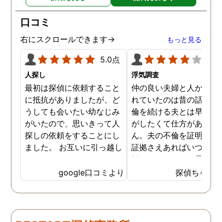
口コミ
右にスクロールできます→
もっと見る
5.0点
4.0
人探し
浮気調査
最初は探偵に依頼すること
仲の良い夫婦と人から言
に抵抗がありましたが、ど
れていたのは昔の話で、
うしても会いたい幼なじみ
倫を続ける夫とは早く離
がいたので、思いきって人
がしたくて仕方がありま
探しの依頼をすることにし
ん。夫の不倫を証明でき
ました。 お互いに引っ越し
証拠さえあればいつでも
していましたし、わかって
婚ができるのにと愚痴を
いる情報も少なかったの
ぼしていると、姉が探偵
google口コミより
探偵ちゃん
で、難しいかなと思ってい
不倫の証拠集めを依頼し
たのですが、見事に探して
くれました。探偵事務所
下さり、再会する事が出来
さんざん夫の愚痴を言っ
ました。うれしくてお互い
にも関わらず、相談員の