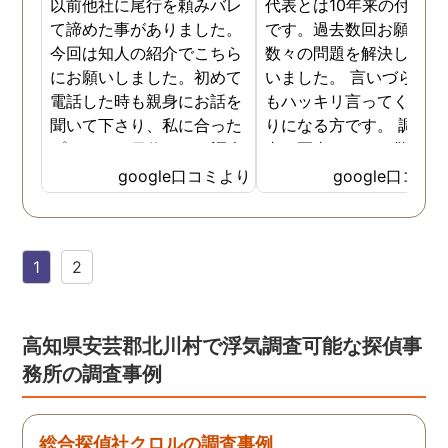
以前他社に尾行を頼みバレ
代表とは10年来の付き合
て諦めた事がありました。
です。過去数回お願いし
今回は知人の紹介でこちら
数々の問題を解決しても
にお願いしました。初めて
いました。 言いづらいこ
電話した時も親身にお話を
もハッキリ言ってくれて
聞いて下さり、私に合った
りになる方です。 調査報
プランで15日位かけて調査
書の写真もいつも驚かさ
してもらいました。 噂通り
てどうやって撮ったのか
google口コミより
google口コミ
調査も細かく、こんな所ま
くと面白い話し聞かせて
でしっかり撮ってくれたん
れますね。 問題がない方
だなと驚きました。 この証
いいんですがまた何かあ
1
2
拠で旦那と今後の話しが早
たらお願いします。
く進みそうです。また結果
はご連絡します。 知識豊富
で本当に色々と教えてくだ
高知県安芸郡北川村で浮気調査可能な探偵事
さり、よくないことはしっ
務所の調査事例
かり注意してくださる方で
した。本当に感謝してま
す。また分からない事があ
総合探偵社クロルの調査事例