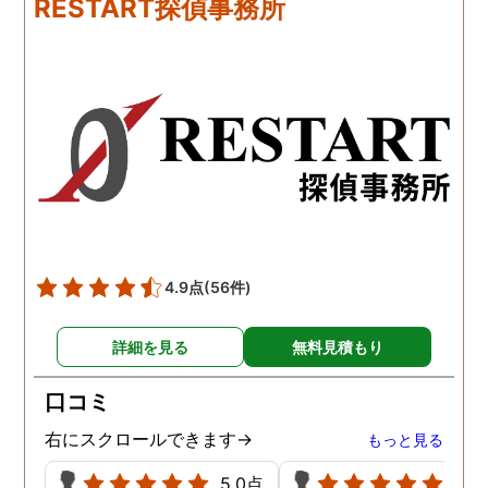
RESTART探偵事務所
に涙の再会でした。 対応し
は嫌な顔一つせず私の話
て下さった方も丁寧で、安
聞いてくれました。それ
心して相談出来ました。 児
ら本題の調査に関しての
玉総合情報事務所さんに依
になり、費用に関しても
頼させていただき本当に良
明な点が全くないほどし
かったです。
かりと説明をしてくれま
た。調査では夫が不倫相
の自宅に頻繁に訪れる様
が明らかにされ、客観的
見ても不倫を疑いようの
い証拠も集めてくれまし
4.9点
(56件)
た。その間に姉は弁護士
務所に関しても調べてく
詳細を見る
無料見積もり
ていて、周りの人たちの
かげで夫と離婚ができそ
口コミ
です。
右にスクロールできます→
もっと見る
5.0点
5.0