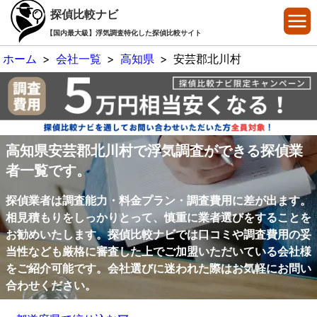
探偵比較ナビ
【国内最大級】浮気調査特化した探偵比較サイト
ホーム
>
会社一覧
>
高知県
>
安芸郡北川村
高知県安芸郡北川村で浮気調査ができる探偵業
者一覧です。
探偵業者は調査能力・料金プラン・調査費用に差が出ます。
相見積もりをしっかりとって、慎重に業者選びをすることを
お勧めいたします。探偵比較ナビでは口コミや調査費用の妥
当性なども厳格に審査した上でご加盟いただいている会社様
をご紹介可能です。会社選びに迷われた際はお気軽にお問い
合わせください。