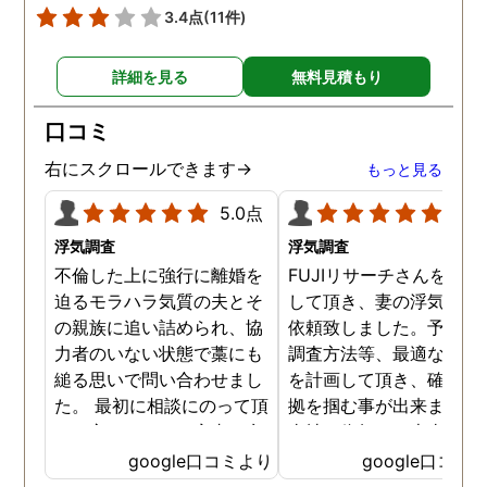
3.4点
(11件)
詳細を見る
無料見積もり
口コミ
右にスクロールできます→
もっと見る
5.0点
5.0
浮気調査
浮気調査
不倫した上に強行に離婚を
FUJIリサーチさんをご紹
迫るモラハラ気質の夫とそ
して頂き、妻の浮気調査
の親族に追い詰められ、協
依頼致しました。予算か
力者のいない状態で藁にも
調査方法等、最適なやり
縋る思いで問い合わせまし
を計画して頂き、確実な
た。 最初に相談にのって頂
拠を掴む事が出来ました
いた方も、とても率直に意
当社に依頼して本当に良
見を言っていただき、また
ったと実感しております
google口コミより
google口コミ
費用面も正直に答えていた
依頼中にはいろいろな相