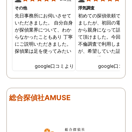
その他
浮気調査
先日事務所にお伺いさせて
初めての探偵依頼で緊張
いただきました。 自分自身
ましたが、初回の電話相
が探偵業界について、わか
から親身になって話を聞
らなかったこともあり 丁寧
て頂けました。今回、夫
にご説明いただきました。
不倫調査で利用しました
探偵業は足を使ってみたい
が、希望していた証拠を
なイメージがありましたが
っかりと撮ってもらうこ
SNSなどの知識も豊富で、
が出来ました。調査中も
google口コミより
google口コミ
色んな視点から対応されて
動きがある度に細かく報
います。 他の口コミにもあ
してくださり、安心しま
るように、他事務所より料
た。調査当日の夫の動き
金が安く明確で親身になっ
読めない中、柔軟に対応
総合探偵社AMUSE
て対応いただける探偵さん
てくださったこと、本当
です。
感謝しています。 あの日
気を出して電話して良か
た！と心から思っていま
す。