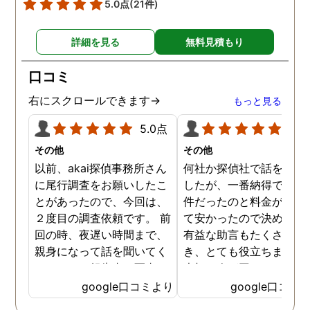
5.0点
(21件)
詳細を見る
無料見積もり
口コミ
右にスクロールできます→
もっと見る
5.0点
5.0
その他
その他
以前、akai探偵事務所さん
何社か探偵社で話を聞き
に尾行調査をお願いしたこ
したが、一番納得できる
とがあったので、今回は、
件だったのと料金が比較
２度目の調査依頼です。 前
て安かったので決めまし
回の時、夜遅い時間まで、
有益な助言もたくさん頂
親身になって話を聞いてく
き、とても役立ちました
れたのと、報告書の写真
大切な人が困っていたら
が、場所が悪かったのに、
番に紹介したいと思える
google口コミより
google口コミ
とても鮮明に写っていたの
偵事務所です