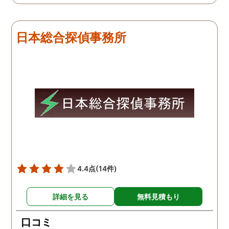
で、再度、調査をお願いさ
せて頂きました。 ある程
度、自分でも行動パターン
日本総合探偵事務所
の把握をしていましたが、
現場で動いて頂いている探
偵さんの働きぶりが良く
て、解決に至るまでスムー
ズでした。 とくに、急なお
願いの時に人員を手配して
頂き、ホテルからの証拠を
撮って頂いたのは、ありが
たかったです。 調査が終わ
った後も、Lineや電話で今
後の事についてアドバイス
4.4点
(14件)
を頂いて、とても信頼出来
る探偵事務所さんだと、あ
詳細を見る
無料見積もり
らためて思いました。 事務
所の皆様にお世話になった
口コミ
ので、クチコミの方書かせ