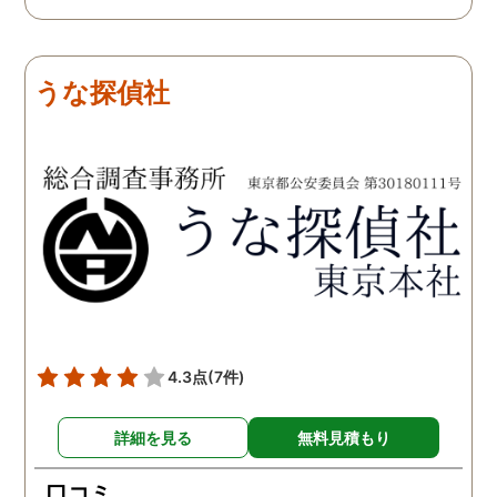
だき、私の望む結果を得る
も聞いて頂き、救われる
ためには、決して安いとは
が多々ありました。大変
言えないですが、それでも
謝しております。 私と同
うな探偵社
少しでも低く抑えるアドバ
様な状況の方々には是非
イスもいただき、納得して
FUJIリサーチさんへの依
依頼させていただきまし
をお勧め致します。 今後
た。 調査も私の望む結果を
何かありましたらご相談
得るべく、尽力して頂き、
せて頂きたいと思います
密に連絡をいただきなが
ら、丁寧に対応してくださ
いました。 おかげで、とて
も充分な調査結果をいただ
きました。 サポートの方
も、不安で日々辛い気持ち
4.3点
(7件)
で過ごしていた私に親身に
対応して頂いた上に、かな
詳細を見る
無料見積もり
り迅速に弁護士に関するア
ドバイスを頂き繋いで下さ
口コミ