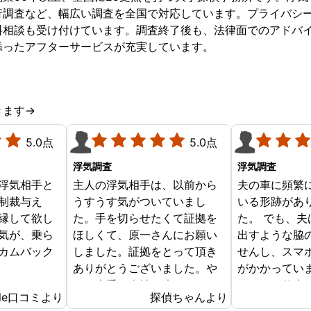
行調査など、幅広い調査を全国で対応しています。プライバシ
料相談も受け付けています。調査終了後も、法律面でのアドバ
添ったアフターサービスが充実しています。
きます→
5.0点
5.0点
浮気調査
浮気調査
浮気相手と
主人の浮気相手は、以前から
夫の車に頻繁
制裁与え
うすうす気がついていまし
いる形跡があ
縁して欲し
た。手を切らせたくて証拠を
た。 でも、
気が、乗ら
ほしくて、原一さんにお願い
出すような脇
カムバック
しました。証拠をとって頂き
せんし、スマ
ありがとうございました。や
がかかってい
はり大手の会社は違います
タイムで仕事
gle口コミより
探偵ちゃんより
ね。
尾行するわけ