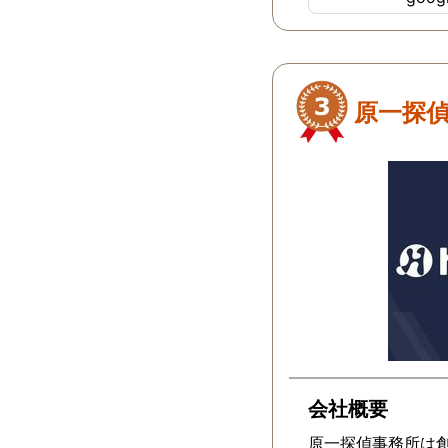
らず不安だったの
で安心しました。
ございました。
原一探
会社概要
原一探偵事務所は創