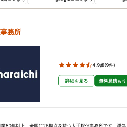
で、こちら
くださり感謝
 ありがとう
かあったらま
きたいと思い
偵事務所
4.9点
(9件)
詳細を見る
無料見積もり
業50年以上、全国に25拠点を持つ大手探偵事務所です。浮