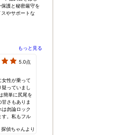
ー保護と秘密厳守を
イスやサポートな
もっと見る
5.0点
に女性が乗って
り疑っていまし
夫は簡単に尻尾を
の甘さもありま
ホは勿論ロック
ます。私もフル
をしているので
探偵ちゃんより
にもいかず証拠