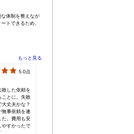
能な体制を整えなが
タートできるため、
もっと見る
5.0点
失敗した依頼を
ることに。失敗
で大丈夫かな？
が無事依頼を遂
した。費用も安
しやすかったで
世話になりまし