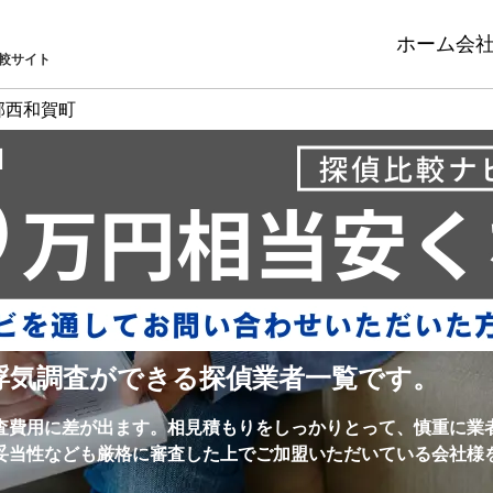
ホーム
会
較サイト
郡西和賀町
浮気調査ができる探偵業者一覧です。
査費用に差が出ます。相見積もりをしっかりとって、慎重に業
妥当性なども厳格に審査した上でご加盟いただいている会社様