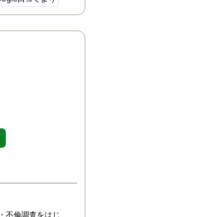
しています。 何
た相談させて頂
ます。
気・不倫調査をはじ