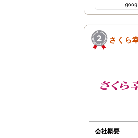
goo
ちらにすればよか
…
さくら
会社概要