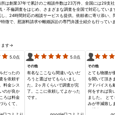
所は創業37年で累計のご相談件数は23万件、全国には29支
浮気・不倫調査をはじめ、さまざまな調査を全国で対応していま
底し、24時間対応の相談サービスも提供。依頼者に寄り添い、
が特徴で、慰謝料請求や離婚訴訟の専門弁護士紹介も行ってい
きます→
5.0点
5.0点
その他
その他
ルだったの
有名なここなら間違いないだ
とても物腰が
査を依頼す
ろうと選ばせてもらいまし
を聞いて頂き
。料金シス
た。2ヶ月くらいで調査が完
アドバイスも
いのが良か
了。ここに依頼してよかった
何をすれば良
ころは料金
です。
ました。 と
づらくて、
みが半減致し
かるか分か
に親身になっ
gle口コミより
google口コミより
g