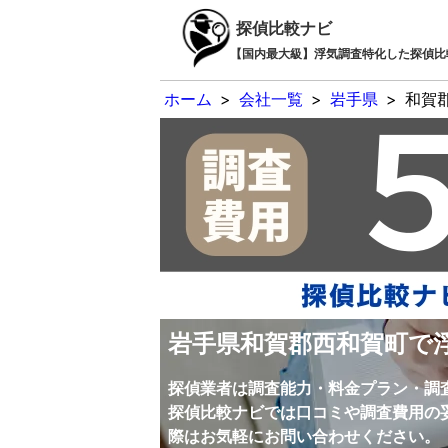
探偵比較ナビ
【国内最大級】浮気調査特化した探偵比
ホーム
>
会社一覧
>
岩手県
>
和賀
岩手県和賀郡西和賀町で
探偵業者は調査能力・料金プラン・調
探偵比較ナビでは口コミや調査費用の
際はお気軽にお問い合わせください。