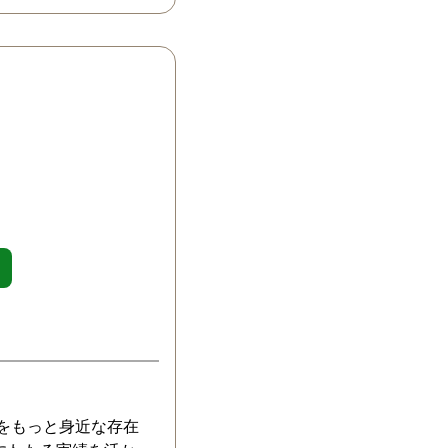
ていました。 離
たので思い切っ
いをしようと連
た。 すると、も
だといわれまし
さえたと。 最初
をした時にも自
な感じだったの
からスピーディ
下さってもやも
が吹き飛びまし
夫と性格の不一致
気の証拠がなけ
自分から離婚は
かったですし。
身内を疑いたく
れたと思いたく
いは分かります
をもっと身近な存在
同じようにもや