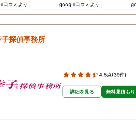
gle口コミより
google口コミより
g
ったです😢
た。
幸子探偵事務所
4.5点
(39件)
詳細を見る
無料見積もり