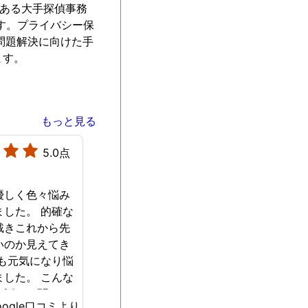
社ある大手探偵事務
す。プライバシー保
問題解決に向けた手
ます。
もっと見る
5.0点
優しく色々悩み
ました。 的確な
戴きこれから先
いのか見えてき
ても元気になり悩
ました。 こんな
て話しを聞いて
oogle口コミより