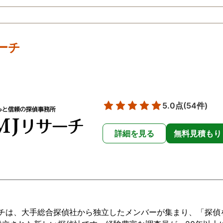
集めに苦労し
婚を考えてい
てプロにお願
絡をとりまし
ーチ
のの数日で黒
た。 証拠もお
に問い合わせ
信のあるよう
ですが、依頼
5.0点
(54件)
に仕事をして
やした気持ち
詳細を見る
無料見積もり
た。 いくら
だとしても浮
ればなかなか
言い出しにく
敷居が高いし
ないし裏切ら
ないという想
ーチは、大手総合探偵社から独立したメンバーが集まり、「探偵
が、もし私と