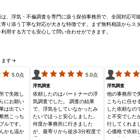
所は、浮気・不倫調査を専門に扱う探偵事務所で、全国対応可
に寄り添う丁寧な対応が大きな特徴です。まず無料相談からス
を利用する方でも安心して問い合わせができます。
きます→
5.0点
5.0点
浮気調査
浮気調査
所で失敗し
依頼したのはパートナーの浮
他の事務所で
らにお願い
気調査でした。 調査の結果
こちらに任せ
果は出てい
で、浮気をしていなかったみ
した依頼なの
断然こっち
たいでほっと安心しました。
と不安でした
ブルです。
何度か事務所に行きました
行してくれま
んかも温か
が、最寄りから徒歩3分程度で
心価格で依頼
じめからこ
通いやすかったです。
す。本当にお