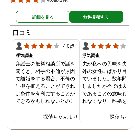
詳細を見る
無料見積もり
口コミ
4.0点
4.0
浮気調査
浮気調査
弁護士の無料相談所で話を
夫が私への興味を失くし
聞くと、相手の不倫が原因
外の女性にばかり目を向
で離婚をする場合、不倫の
ていました。数年間は我
証拠を揃えることができれ
しましたが今では夫と夫
ば条件を有利にすることが
であることの意味も感じ
できるかもしれないとのこ
れなくなり、離婚を決意
とでした。夫が不倫をして
ました。素早く離婚を成
いるのは確実なのですが、
させるためには夫の不倫
探偵ちゃんより
探偵ちゃん
私の証言だけでは効力が弱
証拠を手に入れることが
いようです。弁護士のアド
っ取り早く、探偵に調査
バイスを受け、探偵に不倫
依頼しました。探偵に夫