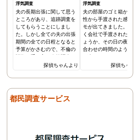
浮気調査
浮気調査
夫の長期出張に関して思う
夫の部屋のゴミ箱から、
ところがあり、追跡調査を
性から手渡された感じの
してもらうことにしまし
モが出てきました。おそ
た。しかし全ての夫の出張
く会社で手渡されたので
期間の全ての日程となると
ょうか、その日の夜の待
予算がかさむので、不倫の
合わせの時間のようなも
証拠が手に入り次第調査を
が書かれていました。こ
打ち切ってもらう契約にし
時になんとなく嫌な予感
探偵ちゃんより
探偵ちゃん
ました。調査初日、その日
したので、夫の身辺調査
は夫は本当に仕事をしてい
会社での過ごし方を探偵
たそうです。しかし2日
調査をしてもらいました
目、夫は仕事を休みにして
探偵に夫の会社の場所を
都民調査サービス
おり、出張先で女性と1日
え、だいたいの夫の仕事
を過ごしたとのことでし
終わる時間なども伝えま
た。その時点で連絡が入り
た。数日後、夫が張り込
調査は終了し、比較的手ご
調査を行った結果が出た
ろな調査費で夫の不倫の証
いうので、探偵事務所を
拠を手に入れることができ
れました。調査の結果、