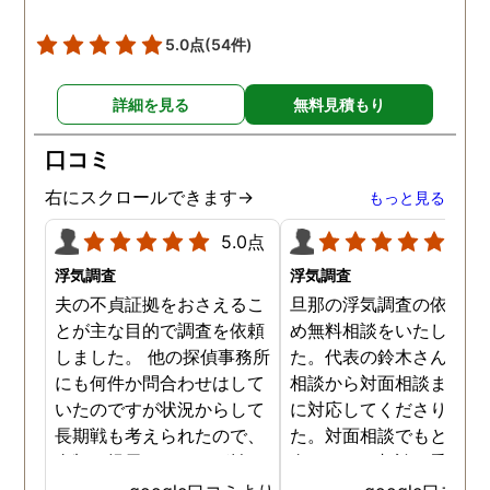
5.0点
(54件)
詳細を見る
無料見積もり
口コミ
右にスクロールできます→
もっと見る
5.0点
5.0
浮気調査
浮気調査
夫の不貞証拠をおさえるこ
旦那の浮気調査の依頼の
とが主な目的で調査を依頼
め無料相談をいたしまし
しました。 他の探偵事務所
た。代表の鈴木さんが電
にも何件か問合わせはして
相談から対面相談まです
いたのですが状況からして
に対応してくださりまし
長期戦も考えられたので、
た。対面相談でもとても
金額を提示されそれが払え
身になって相談に乗って
ないとそもそも相談もでき
ださりすぐに契約といっ