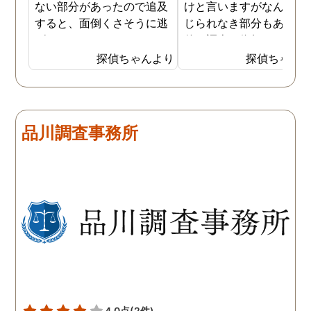
ない部分があったので追及
けと言いますがなんとも
すると、面倒くさそうに逃
じられなき部分もあり、
げてしまいました。そこで
偵に調査を依頼しました
探偵に夫の行動について調
妻は定期的に男友達と食
探偵ちゃんより
探偵ちゃん
査をしてもらうと、やはり
に出かけているため、調
私の想像通り女と頻繁に会
日は簡単に決めることが
っていることが分かりまし
きました。そして調査の
た。さらに探偵が入手した
果、妻が男友達と食事だ
品川調査事務所
証拠から二人が肉体関係を
ではなくラブホテルにも
持っていることも分かり、
っていることが判明し、
以前から夫が不倫をしてい
れも複数の男友達と関係
たことが発覚したのです。
持っていることが分かり
私が夫を疑うだけでは夫の
した。想像以上に妻の浮
不倫の実態を知ることがで
の状態が酷かったので、
きませんでしたので、真相
然としてしまいました。
を究明して頂いた探偵には
感謝しかありません。
4.0点
(2件)