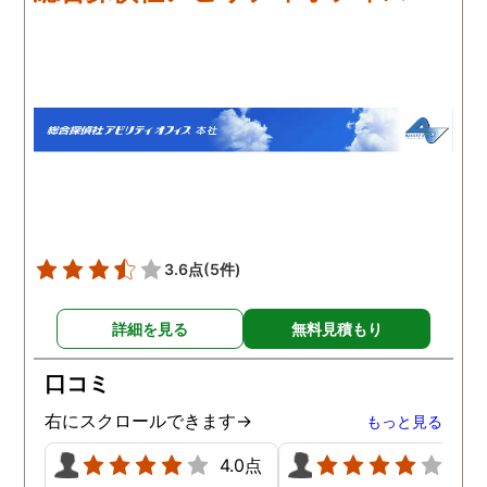
のプロフェッショナルだと
が多く、探偵にもその旨
いう思いです。
伝えて調査プランを立て
もらいました。調査当日
開始直後に探偵から連絡
入り、妻が男とラブホテ
に入って行った瞬間を押
えたとのことでした。あ
りにも結果が出るのが早
て驚きましたが、これで
のイメージ通りに物事を
めて行くことができそう
3.6点
(5件)
す。
詳細を見る
無料見積もり
口コミ
右にスクロールできます→
もっと見る
4.0点
4.0