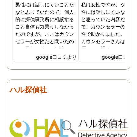
男性には話しにくいことだ
私は女性ですが、やはり
なと思っていたので、個人
性には話しにくいな。。
的に探偵事務所に相談する
と思っていた内容だった
こと自体も気乗りしなかっ
で、カウンセラーの方が
たのですが、ここはカウン
性で助かりました。MR
セラーが女性だと聞いたの
カウンセラーさんはすご
で、勇気を出して相談して
優しくて親身になって話
みることにしました。感極
聞いてくれるので思わず
google口コミより
google口コミ
まって泣いてしまったり、
を流して話してしまいま
感情が表に出すぎてしまう
た。それほど自分がずっ
私にも温かく寄り添ってく
不安だったのを再確認し
ださったので安心して悩み
した、調査料金は決して
ハル探偵社
を話せました。他はどうか
いとは言えませんが、調
わかりませんが、東京駅前
自体がめちゃくちゃ早い
相談室では調査後もメンタ
し、その後のフォローも
ルが不安定になってしまっ
厚いのでこの値段出して
た私のケアをしっかりして
も東京駅前相談室にお願
くださったおかげで、今は
して良かったと思ってい
元気に過ごせています。
す。