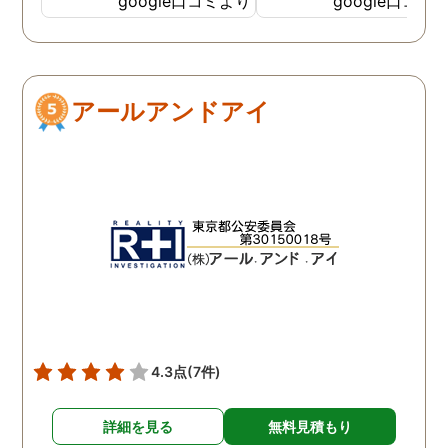
google口コミより
google口コミ
ない状態でした。 そんな中
こともなく金銭的な問題
ダメ元で同じ相談をした
ありましたので相談して
ら、代表の方が素早く対応
らでいいよと快く言って
してくださり、そして私が
さりました。結果として
アールアンドアイ
持ってる情報から的確にア
貞行為の確たる写真が出
ドバイスもしてくださいま
きたため依頼はせず示談
した。当日の調査も私のよ
進みましたが、依頼をし
みよりも先をよみ夫の行動
いないのにも関わらずそ
を予想しながら調査してく
後どうですか？と連絡ま
れて、実際に不貞の現場も
して下さり応援してるか
数回おさえることができと
ねと温かい言葉までかけ
ても助かりました。 経験と
くださりました。鈴木さ
知識も絶大な信頼がおけま
に相談して本当に良かっ
した。 対応力の速さも素晴
です。今回は依頼せず解
らしいです。 また、さまざ
しましたが、今後何かあ
4.3点
(7件)
まな事情も汲んでくださ
たときは迷わず鈴木さん
り、私の精神的なフォロー
お願いしたいと思ってお
詳細を見る
無料見積もり
だけでなく、その後の弁護
ます。本当にありがとう