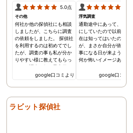
5.0点
5.0
その他
浮気調査
何社か他の探偵社にも相談
通勤途中にあって、毎日
しましたが、こちらに調査
にしていたので以前から
の依頼をしました。 探偵社
在は知ってはいたのです
を利用するのは初めてでし
が、まさか自分が依頼す
たが、調査の事も私が分か
事になる日が来ようとは
りやすい様に教えてもらっ
何か怖いイメージありま
たり、調査を行う予定日は
たけど、スタッフの方の
私の希望を聞いてもらいつ
応も良く、安心して相談
google口コミより
google口コミ
つ、探偵さんのご意見も取
きました。 調査後に弁護
り入れ、細かく打ち合わせ
さんも紹介していただき
をして決めてもらいまし
バッチリ慰謝料請求出来
た。調査を行った日はその
した！ありがとうござい
ラビット探偵社
日の報告を入れてくれたり
した！
としっかり調査をやってく
れているのが伝わりました
し、調査日以外でも相談を