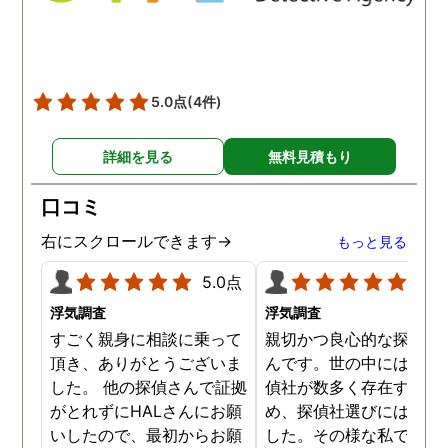
5.0点
(4件)
詳細を見る
無料見積もり
口コミ
右にスクロールできます→
もっと見る
5.0点
5.0
浮気調査
浮気調査
すごく親身に相談に乗って
親切かつ良心的な探偵社
頂き、ありがとうございま
んです。世の中には詐欺
した。 他の探偵さんで証拠
偵社が数多く存在するた
がとれずにHALさんにお願
め、探偵社選びには慎重
いしたので、最初からお願
した。その様な私でした