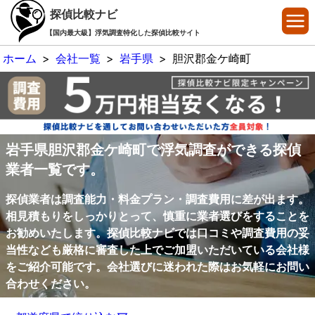
探偵比較ナビ
【国内最大級】浮気調査特化した探偵比較サイト
ホーム
>
会社一覧
>
岩手県
>
胆沢郡金ケ崎町
岩手県胆沢郡金ケ崎町で浮気調査ができる探偵
業者一覧です。
探偵業者は調査能力・料金プラン・調査費用に差が出ます。
相見積もりをしっかりとって、慎重に業者選びをすることを
お勧めいたします。探偵比較ナビでは口コミや調査費用の妥
当性なども厳格に審査した上でご加盟いただいている会社様
をご紹介可能です。会社選びに迷われた際はお気軽にお問い
合わせください。