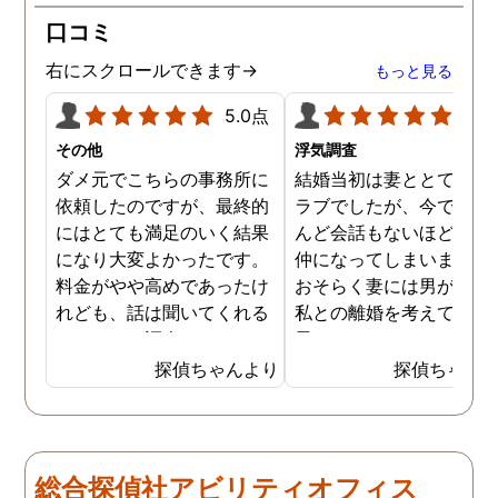
士の紹介やアドバイスもし
ざいました。
口コミ
ていただき、これから夫と
闘う自信もつきました。 本
右にスクロールできます→
もっと見る
当にMJリサーチさんにそ
して代表の方に出会えてよ
5.0点
5.0
かったと思いました。 今度
その他
浮気調査
お会いできる時は、いい報
ダメ元でこちらの事務所に
結婚当初は妻ととてもラ
告ができるようにしたいで
依頼したのですが、最終的
ラブでしたが、今ではほ
す。
にはとても満足のいく結果
んど会話もないほど険悪
になり大変よかったです。
仲になってしまいました
料金がやや高めであったけ
おそらく妻には男がおり
れども、話は聞いてくれる
私との離婚を考えている
しきちんと調査してくれる
思います。そこでどうせ
しで非常に満足していま
婚をするのならと思い、
探偵ちゃんより
探偵ちゃん
す。調査が終わった後もし
の不倫の証拠を押さえて
っかりとサポートしていた
から離婚を提案すること
だき、その節は大変お世話
しました。最近では私が
になりました。さすが調査
みの日に妻は外出するこ
総合探偵社アビリティオフィス