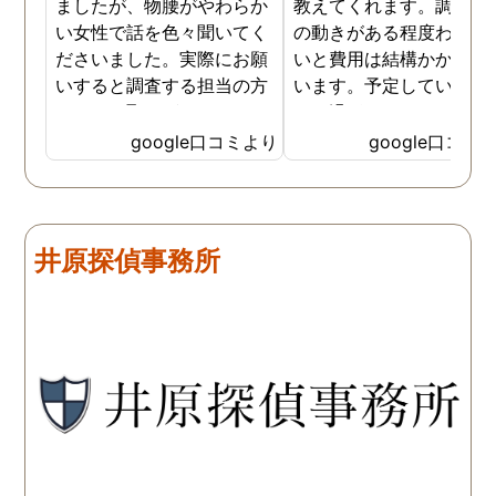
ましたが、物腰がやわらか
教えてくれます。調査対
い女性で話を色々聞いてく
の動きがある程度わから
ださいました。実際にお願
いと費用は結構かかると
いすると調査する担当の方
います。予定していた時
とのやり取りがメインで、
より過ぎてしまいました
色々不安や心配な事の共有
が、そのまま調査してい
google口コミより
google口コミ
をしてくれました。探偵の
だき、しっかり証拠取れ
方に依頼となると丸投げで
した。あ、もちろん過ぎ
お願いするイメージでした
分は追加料金払いました
が、二人三脚で協力しあい
調査が終わって今後どう
井原探偵事務所
ながら、進めて行った感じ
るかの相談もしっかりし
です。こちらもある程度、
くれるので、次に何をす
時間や場所が絞れると調査
ばいいのかわかる為、悩
がスムーズに進んで良いか
ずに突き進めます。 あり
と思います。思い切ってお
とうございました。
願いして良かったです。 こ
の度はありがとうございま
した。