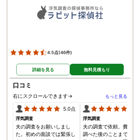
聞いて頂いたりと精神的に
も助かりました。 報告書や
調査の動画を見せてもらっ
た時の衝撃は…リアルな映
像作品みたいでした。 調査
終了後も弁護士の紹介等の
ケアもしてもらったり色々
4.5点
(46件)
とお世話になりました！
詳細を見る
無料見積もり
口コミ
右にスクロールできます→
もっと見る
5.0点
5.0
浮気調査
浮気調査
夫の調査をお願いしまし
夫の調査で依頼。費用や
た。初めの面談では緊張し
調べた後のことまで詳し