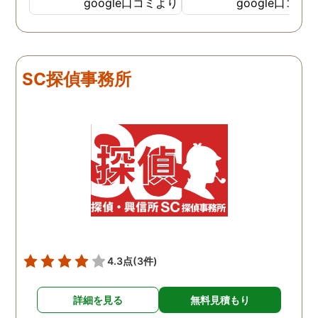
依頼しました。代表さんが
google口コミより
google口コミ
私と一緒に戦ってくれてる
感じがして、心強かったで
す。証拠も無事にとれて、
現在離婚調停中です。弁護
SC探偵事務所
士さんも紹介してもらえて
本当に良かったです。
4.3点
(3件)
詳細を見る
無料見積もり