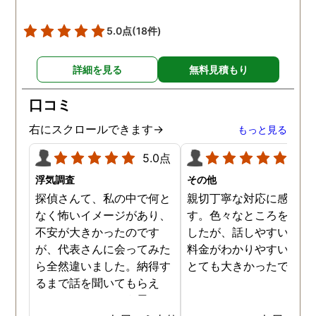
5.0点
(18件)
詳細を見る
無料見積もり
口コミ
右にスクロールできます→
もっと見る
5.0点
5.0
浮気調査
その他
探偵さんて、私の中で何と
親切丁寧な対応に感謝し
なく怖いイメージがあり、
す。色々なところを探し
不安が大きかったのです
したが、話しやすいこと
が、代表さんに会ってみた
料金がわかりやすいこと
ら全然違いました。納得す
とても大きかったです。
るまで話を聞いてもらえ
て、ここならという思いで