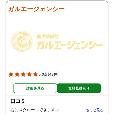
の証拠を集めてもらうこと
行動パターンを伝え、予
ガルエージェンシー
にしました。夫は私への関
の範囲内で最も成果を上
心など全くありませんの
られそうな調査プランを
で、帰宅せずに外泊するこ
ててもらいました。おか
とはしょっちゅうです。次
で調査費の節約ができま
の休みも休日出勤と称して
たし、夫と離婚をするの
家を空けているので、この
必要な不倫の証拠も手に
日に証拠集めをお願いしま
れることができました。
した。夫が言う休日出勤な
どは真っ赤な嘘で、探偵が
調査を始めて間もなく女性
と会い、そのまま夜まで過
5.0点
(48件)
ごしていたようです。その
間もラブホテルの利用もし
詳細を見る
無料見積もり
たようで、たった一日で不
倫の証拠を揃えることがで
口コミ
きました。
右にスクロールできます→
もっと見る