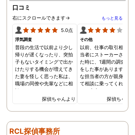
口コミ
右にスクロールできます→
もっと見る
5.0点
4.0
浮気調査
その他
普段の生活で以前より少し
以前、仕事の取引相手の
帰りが遅くなったり、突拍
当者にストーカーされて
子もないタイミングで出か
た時に、1週間の調査依
けたりする機会が増えてき
をした事があります。親
た妻を怪しく思った私は、
な担当者の方が親身にな
職場の同僚や先輩などに相
て相談に乗ってくれたた
談していました。 そういっ
め、安心しました。同じ
た相談の回答の一つに調査
うな被害に遭う可能性も
探偵ちゃんより
探偵ちゃん
を依頼することを勧めら
慮し、引越しましたので
れ、私は一度相談してみま
もう大丈夫かと思います
した。 無料相談を受け簡単
に見積もりをもらったとこ
RCL探偵事務所
ろ、それほど財布への負担