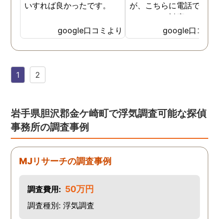
いすれば良かったです。
が、こちらに電話で相談
たところ、対応された方
探偵のノウハウまで丁寧
google口コミより
google口コミ
教えて下さったのです。
用できると思い、早速お
話になりました。実際に
1
2
は、仕事も丁寧で調査内
を専門家に提出した際に
は、良い探偵社だと言わ
ました。
岩手県胆沢郡金ケ崎町で浮気調査可能な探偵
事務所の調査事例
MJリサーチの調査事例
50万円
調査費用:
調査種別: 浮気調査