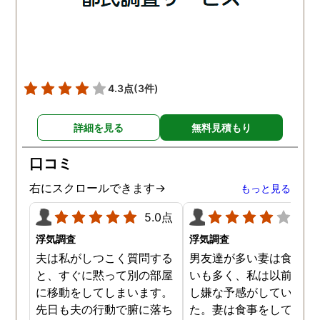
ました。
は会社の部下の女性と不
をしていました。帰りは
までほぼ毎日一緒に帰る
うで、たまに2人で会社
早く抜け出しラブホテル
4.3点
(3件)
行くこともあったようで
す。探偵の説明は全て調
詳細を見る
無料見積もり
報告書にも書かれており
写真を確認することもで
口コミ
ました。辛い結果ではあ
ましたが、真実を知るこ
右にスクロールできます→
もっと見る
ができて良かったです。
5.0点
4.0
浮気調査
浮気調査
夫は私がしつこく質問する
男友達が多い妻は食事の
と、すぐに黙って別の部屋
いも多く、私は以前から
に移動をしてしまいます。
し嫌な予感がしていまし
先日も夫の行動で腑に落ち
た。妻は食事をしている