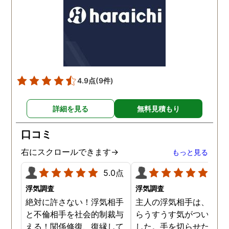
4.9点
(9件)
詳細を見る
無料見積もり
口コミ
右にスクロールできます→
もっと見る
5.0点
5.0
浮気調査
浮気調査
絶対に許さない！浮気相手
主人の浮気相手は、以前
と不倫相手を社会的制裁与
らうすうす気がついてい
える！関係修復、復縁して
した。手を切らせたくて