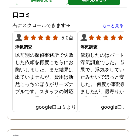
口コミ
右にスクロールできます→
もっと見る
5.0点
5.0
浮気調査
浮気調査
以前別の探偵事務所で失敗
依頼したのはパートナー
した依頼を再度こちらにお
浮気調査でした。 調査の
願いしました。まだ結果は
果で、浮気をしていなか
出ていませんが、費用は断
たみたいでほっと安心し
然こっちのほうがリーズナ
した。 何度か事務所に行
ブルです。スタッフの対応
ましたが、最寄りから徒
なんかも温かみを感じま
3分程度で通いやすかっ
す。はじめからこちらにす
です。
google口コミより
google口コミ
ればよかったです😢 …