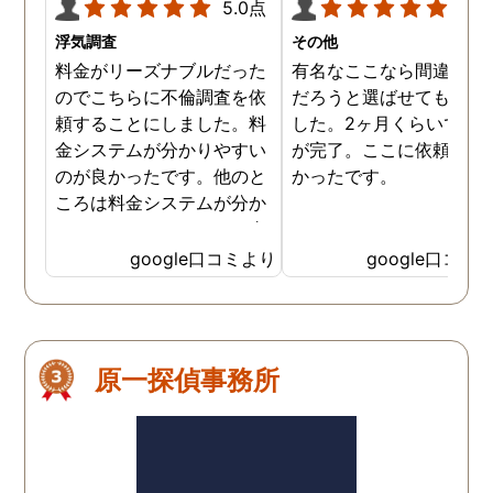
5.0点
5.0
浮気調査
その他
料金がリーズナブルだった
有名なここなら間違いな
のでこちらに不倫調査を依
だろうと選ばせてもらい
頼することにしました。料
した。2ヶ月くらいで調
金システムが分かりやすい
が完了。ここに依頼して
のが良かったです。他のと
かったです。
ころは料金システムが分か
りづらくて、どれだけお金
がかかるか分からず不安だ
google口コミより
google口コミ
ったので、こちらで安心し
ました。 ありがとうござい
ました。
原一探偵事務所