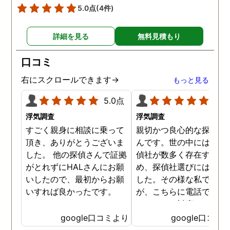
5.0点
(4件)
詳細を見る
無料見積もり
口コミ
右にスクロールできます→
もっと見る
5.0点
5.0
浮気調査
浮気調査
すごく親身に相談に乗って
親切かつ良心的な探偵社
頂き、ありがとうございま
んです。世の中には詐欺
した。 他の探偵さんで証拠
偵社が数多く存在するた
がとれずにHALさんにお願
め、探偵社選びには慎重
いしたので、最初からお願
した。その様な私でした
いすれば良かったです。
が、こちらに電話で相談
たところ、対応された方
探偵のノウハウまで丁寧
google口コミより
google口コミ
教えて下さったのです。