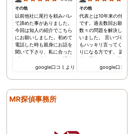
その他
その他
以前他社に尾行を頼みバレ
代表とは10年来の付き合
て諦めた事がありました。
です。過去数回お願いし
今回は知人の紹介でこちら
数々の問題を解決しても
にお願いしました。初めて
いました。 言いづらいこ
電話した時も親身にお話を
もハッキリ言ってくれて
聞いて下さり、私に合った
りになる方です。 調査報
プランで15日位かけて調査
書の写真もいつも驚かさ
してもらいました。 噂通り
てどうやって撮ったのか
google口コミより
google口コミ
調査も細かく、こんな所ま
くと面白い話し聞かせて
でしっかり撮ってくれたん
れますね。 問題がない方
だなと驚きました。 この証
いいんですがまた何かあ
拠で旦那と今後の話しが早
たらお願いします。
MR探偵事務所
く進みそうです。また結果
はご連絡します。 知識豊富
で本当に色々と教えてくだ
さり、よくないことはしっ
かり注意してくださる方で