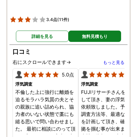
3.4点
(11件)
詳細を見る
無料見積もり
口コミ
右にスクロールできます→
もっと見る
5.0点
5.0
浮気調査
浮気調査
不倫した上に強行に離婚を
FUJIリサーチさんをご紹
迫るモラハラ気質の夫とそ
して頂き、妻の浮気調査
の親族に追い詰められ、協
依頼致しました。予算か
力者のいない状態で藁にも
調査方法等、最適なやり
縋る思いで問い合わせまし
を計画して頂き、確実な
た。 最初に相談にのって頂
拠を掴む事が出来ました
いた方も、とても率直に意
当社に依頼して本当に良