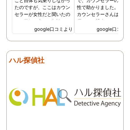
こと自体も気乗りしなかっ
で、カウンセラーの方が
たのですが、ここはカウン
性で助かりました。MR
セラーが女性だと聞いたの
カウンセラーさんはすご
で、勇気を出して相談して
優しくて親身になって話
みることにしました。感極
聞いてくれるので思わず
google口コミより
google口コミ
まって泣いてしまったり、
を流して話してしまいま
感情が表に出すぎてしまう
た。それほど自分がずっ
私にも温かく寄り添ってく
不安だったのを再確認し
ださったので安心して悩み
した、調査料金は決して
ハル探偵社
を話せました。他はどうか
いとは言えませんが、調
わかりませんが、東京駅前
自体がめちゃくちゃ早い
相談室では調査後もメンタ
し、その後のフォローも
ルが不安定になってしまっ
厚いのでこの値段出して
た私のケアをしっかりして
も東京駅前相談室にお願
くださったおかげで、今は
して良かったと思ってい
元気に過ごせています。
す。