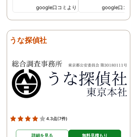
見を言っていただき、また
ったと実感しております
google口コミより
google口コミ
費用面も正直に答えていた
依頼中にはいろいろな相
だき、私の望む結果を得る
も聞いて頂き、救われる
ためには、決して安いとは
が多々ありました。大変
言えないですが、それでも
謝しております。 私と同
うな探偵社
少しでも低く抑えるアドバ
様な状況の方々には是非
イスもいただき、納得して
FUJIリサーチさんへの依
依頼させていただきまし
をお勧め致します。 今後
た。 調査も私の望む結果を
何かありましたらご相談
得るべく、尽力して頂き、
せて頂きたいと思います
密に連絡をいただきなが
ら、丁寧に対応してくださ
いました。 おかげで、とて
も充分な調査結果をいただ
きました。 サポートの方
も、不安で日々辛い気持ち
4.3点
(7件)
で過ごしていた私に親身に
対応して頂いた上に、かな
詳細を見る
無料見積もり