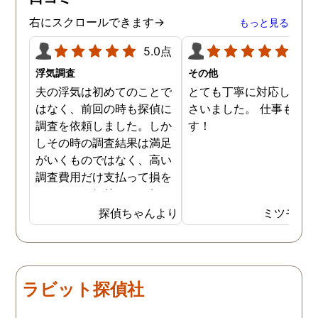
右にスクロールできます→
もっと見る
5.0点
5.0
浮気調査
その他
夫の浮気は初めてのことで
とても丁寧に対応してく
はなく、前回の時も探偵に
さいました。 仕事も満足
調査を依頼しました。しか
す！
しその時の調査結果は満足
がいくものではなく、高い
調査費用だけ支払って損を
したという気持ちで一杯で
した。今回また夫の浮気疑
探偵ちゃんより
ミツモア
惑が浮上し、今度こそは探
偵選びにも気を遣いまし
た。今回の探偵は打ち合わ
せの段階から「ここなら安
ラビット探偵社
心して任せられる」と思え
るほど丁寧で、実際短い調