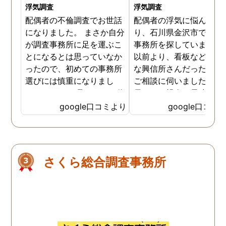
浮気調査
浮気調査
配偶者の不倫調査でお世話
配偶者の浮気に悩んでお
になりました。 まさか自分
り、石川県金沢市で、探
が調査事務所に足を運ぶこ
事務所を探していました
とになるとは思っていなか
以前より、看板などで有
ったので、初めての事務所
な興信所さんだったので
選びには慎重になりまし
ご相談に伺いました。 相
た。 ネットで見ていて、信
員さんも親身に長時間お
頼と実績がありそう！と思
を聞いてくださり、調査
google口コミより
google口コミ
いここに決めました。 代表
ランも的確で料金も納得
の方は親身になって話を聞
で、その後のアフターフ
いてくださり、精神的にも
ローまで確りして下さり
大変助けていただきまし
ても安心できました。 結
さくら総合調査事務所
た。 依頼料も、調査を1回
も完璧な証拠を頂きとて
だけにしたこともあり最終
感謝しています。 品川め
的には大幅に少なくしても
み調査事務所さんは、業
らえました。 相手方とも話
も長いので安心です。
し合いを終えて、これから
やり直そうという時にまた