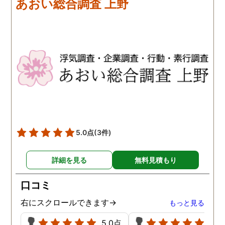
あおい総合調査 上野
歩みますね(笑)
5.0点
(3件)
詳細を見る
無料見積もり
口コミ
右にスクロールできます→
もっと見る
5.0点
5.0