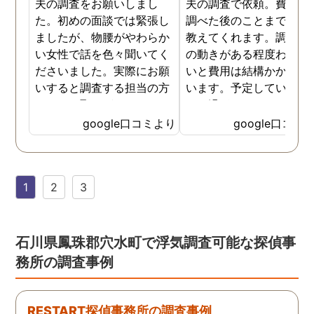
夫の調査をお願いしまし
夫の調査で依頼。費用や
た。初めの面談では緊張し
調べた後のことまで詳し
ましたが、物腰がやわらか
教えてくれます。調査対
い女性で話を色々聞いてく
の動きがある程度わから
ださいました。実際にお願
いと費用は結構かかると
いすると調査する担当の方
います。予定していた時
とのやり取りがメインで、
より過ぎてしまいました
色々不安や心配な事の共有
が、そのまま調査してい
google口コミより
google口コミ
をしてくれました。探偵の
だき、しっかり証拠取れ
方に依頼となると丸投げで
した。あ、もちろん過ぎ
お願いするイメージでした
分は追加料金払いました
1
2
3
が、二人三脚で協力しあい
調査が終わって今後どう
ながら、進めて行った感じ
るかの相談もしっかりし
です。こちらもある程度、
くれるので、次に何をす
時間や場所が絞れると調査
ばいいのかわかる為、悩
石川県鳳珠郡穴水町で浮気調査可能な探偵事
がスムーズに進んで良いか
ずに突き進めます。 あり
務所の調査事例
と思います。思い切ってお
とうございました。
願いして良かったです。 こ
の度はありがとうございま
RESTART探偵事務所の調査事例