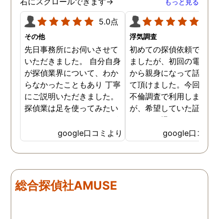
右にスクロールできます→
もっと見る
5.0点
5.0
その他
浮気調査
先日事務所にお伺いさせて
初めての探偵依頼で緊張
いただきました。 自分自身
ましたが、初回の電話相
が探偵業界について、わか
から親身になって話を聞
らなかったこともあり 丁寧
て頂けました。今回、夫
にご説明いただきました。
不倫調査で利用しました
探偵業は足を使ってみたい
が、希望していた証拠を
なイメージがありましたが
っかりと撮ってもらうこ
SNSなどの知識も豊富で、
が出来ました。調査中も
google口コミより
google口コミ
色んな視点から対応されて
動きがある度に細かく報
います。 他の口コミにもあ
してくださり、安心しま
るように、他事務所より料
た。調査当日の夫の動き
金が安く明確で親身になっ
読めない中、柔軟に対応
総合探偵社AMUSE
て対応いただける探偵さん
てくださったこと、本当
です。
感謝しています。 あの日
気を出して電話して良か