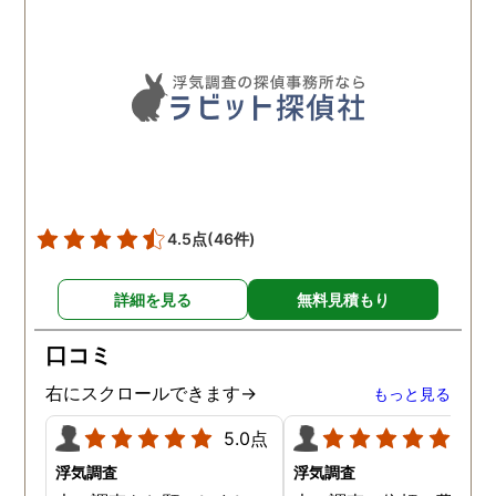
査期間の間に動かぬ証拠を
いくつも掴んできてくれま
した。追加の調査費用など
もなく、探偵選びの重要さ
を感じました。
4.5点
(46件)
詳細を見る
無料見積もり
口コミ
右にスクロールできます→
もっと見る
5.0点
5.0
浮気調査
浮気調査