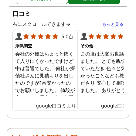
り迅速に弁護士に関するア
ドバイスを頂き繋いで下さ
口コミ
った事、本当に感謝してい
ます。
右にスクロールできます→
もっと見る
5.0点
5.0
浮気調査
その他
会社の外観はちょっと怖く
この度は大変お世話にな
て入りにくかったですけど
ました。 とても親切に接
中は普通でした。 何社か探
ていただき 色々と気付か
偵社さんに見積もりを出し
かったことなども教えて
たのですが1番安かったの
ださり 安心して相談がで
でお願いしました。 値段が
ました。 ありがとうござ
安いので、調査の方が心配
ました。
でしたがしっかり浮気の証
google口コミより
google口コミ
拠を押さえて頂けました。
ありがとう御座いました。
前に進めます。 もう2度と
探偵に頼む事のない人生を