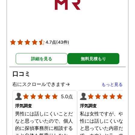
した。本当に感謝してま
す。また分からない事があ
りましたらご連絡するかも
しれませんが、よろしくお
願いします。 この度はあり
がとうございました！！
4.7点
(43件)
詳細を見る
無料見積もり
口コミ
右にスクロールできます→
もっと見る
5.0点
5.0
浮気調査
浮気調査
男性には話しにくいことだ
私は女性ですが、やはり
なと思っていたので、個人
性には話しにくいな。。
的に探偵事務所に相談する
と思っていた内容だった