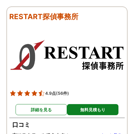
下さり、再会する事が出来
さんざん夫の愚痴を言っ
ました。うれしくてお互い
にも関わらず、相談員の
RESTART探偵事務所
に涙の再会でした。 対応し
は嫌な顔一つせず私の話
て下さった方も丁寧で、安
聞いてくれました。それ
心して相談出来ました。 児
ら本題の調査に関しての
玉総合情報事務所さんに依
になり、費用に関しても
頼させていただき本当に良
明な点が全くないほどし
かったです。
かりと説明をしてくれま
た。調査では夫が不倫相
の自宅に頻繁に訪れる様
が明らかにされ、客観的
見ても不倫を疑いようの
い証拠も集めてくれまし
4.9点
(56件)
た。その間に姉は弁護士
務所に関しても調べてく
詳細を見る
無料見積もり
ていて、周りの人たちの
かげで夫と離婚ができそ
口コミ
です。