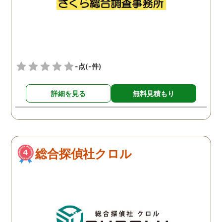
連絡をとっていることが発
覚しました。 もう離婚だ！
と思っていましたが、代表
の方にまた相談し、思い悩
んだ末婚姻関係は続けてい
-点
(-件)
ます。 元依頼者の私にも、
何かあればいつでも相談し
詳細を見る
無料見積もり
てくださいと仰ってくださ
るのが本当に心強いです。
どこに調査を依頼しようか
迷ってる方いましたら、是
非ここをオススメします！
総合探偵社クロル