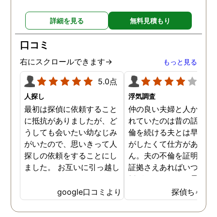
詳細を見る
無料見積もり
口コミ
右にスクロールできます→
もっと見る
5.0点
4.0
人探し
浮気調査
最初は探偵に依頼すること
仲の良い夫婦と人から言
に抵抗がありましたが、ど
れていたのは昔の話で、
うしても会いたい幼なじみ
倫を続ける夫とは早く離
がいたので、思いきって人
がしたくて仕方がありま
探しの依頼をすることにし
ん。夫の不倫を証明でき
ました。 お互いに引っ越し
証拠さえあればいつでも
していましたし、わかって
婚ができるのにと愚痴を
いる情報も少なかったの
ぼしていると、姉が探偵
google口コミより
探偵ちゃん
で、難しいかなと思ってい
不倫の証拠集めを依頼し
たのですが、見事に探して
くれました。探偵事務所