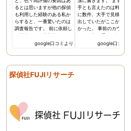
と、色々高評価の要因はあ
潔に書きます。 まず、決
るとは思いますが他の探偵
手とも言えたのは料金。 
も利用した経験のある私か
に数件、大手で見積もり
らすると、一番驚いたのは
出していたがここが一番
調査報告です。 前に依頼し
かった。 事前のカウンセ
た探偵では、定期的にまと
ングの際の通りの価格で
めて報告がくる為なかなか
途中での追加料金なども
google口コミより
google口コミ
実際の現状を把握するのが
く安心してお任せできた
難しかったですが、ここは
由のひとつ。 かと言って
リアルタイムで都度報告が
査が雑ということも一切
来ていました。 担当の人も
く、むしろ期待以上に細
探偵社FUJIリサーチ
丁寧で報告内容もわかりや
く調査・報告してくれた
すかったです。 全国に展開
実際の調査状況をリアル
されているという点も強み
イムで知れるのはかなり
ですね。
い。