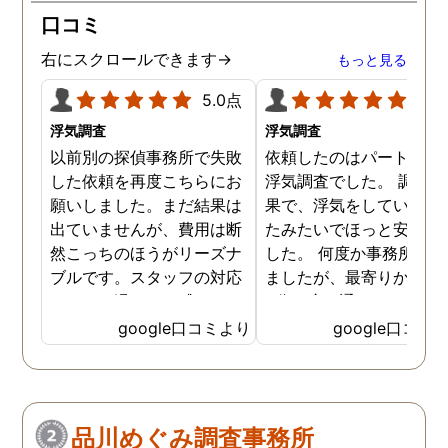
口コミ
右にスクロールできます→
もっと見る
5.0点
5.0
浮気調査
浮気調査
以前別の探偵事務所で失敗
依頼したのはパートナー
した依頼を再度こちらにお
浮気調査でした。 調査の
願いしました。まだ結果は
果で、浮気をしていなか
出ていませんが、費用は断
たみたいでほっと安心し
然こっちのほうがリーズナ
した。 何度か事務所に行
ブルです。スタッフの対応
ましたが、最寄りから徒
なんかも温かみを感じま
3分程度で通いやすかっ
す。はじめからこちらにす
です。
google口コミより
google口コミ
ればよかったです😢 …
品川めぐみ調査事務所