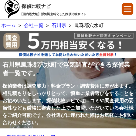
探偵比較ナビ
【国内最大級】浮気調査特化した探偵比較サイト
ホーム
>
会社一覧
>
石川県
>
鳳珠郡穴水町
石川県鳳珠郡穴水町で浮気調査ができる探偵業
者一覧です。
探偵業者は調査能力・料金プラン・調査費用に差が出ます。
相見積もりをしっかりとって、慎重に業者選びをすることを
お勧めいたします。探偵比較ナビでは口コミや調査費用の妥
当性なども厳格に審査した上でご加盟いただいている会社様
をご紹介可能です。会社選びに迷われた際はお気軽にお問い
合わせください。