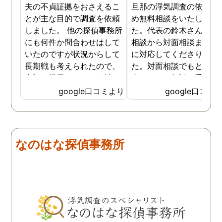
夫の不貞証拠をおさえるこ
旦那の浮気調査の依頼の
とが主な目的で調査を依頼
め無料相談をいたしまし
しました。 他の探偵事務所
た。代表の鈴木さんが電
にも何件か問合わせはして
相談から対面相談まです
いたのですが状況からして
に対応してくださりまし
長期戦も考えられたので、
た。対面相談でもとても
金額を提示されそれが払え
身になって相談に乗って
ないとそもそも相談もでき
ださりすぐに契約といっ
google口コミより
google口コミ
ない状態でした。 そんな中
こともなく金銭的な問題
ダメ元で同じ相談をした
ありましたので相談して
ら、代表の方が素早く対応
らでいいよと快く言って
してくださり、そして私が
さりました。結果として
なのはな探偵事務所
持ってる情報から的確にア
貞行為の確たる写真が出
ドバイスもしてくださいま
きたため依頼はせず示談
した。当日の調査も私のよ
進みましたが、依頼をし
みよりも先をよみ夫の行動
いないのにも関わらずそ
を予想しながら調査してく
後どうですか？と連絡ま
れて、実際に不貞の現場も
して下さり応援してるか
数回おさえることができと
ねと温かい言葉までかけ