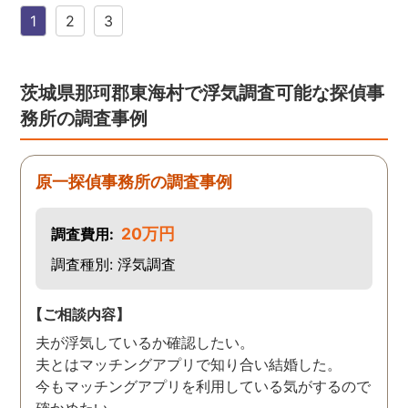
した。 無料相談を受け簡単
1
2
3
に見積もりをもらったとこ
ろ、それほど財布への負担
はなかったので、軽い気持
ちで依頼してみました。 結
茨城県那珂郡東海村で浮気調査可能な探偵事
果から言うと黒たったので
務所の調査事例
複雑ですが感謝していま
す。
原一探偵事務所の調査事例
20万円
調査費用:
調査種別: 浮気調査
【ご相談内容】
夫が浮気しているか確認したい。
夫とはマッチングアプリで知り合い結婚した。
今もマッチングアプリを利用している気がするので
確かめたい。