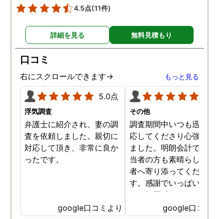
4.5点
(11件)
詳細を見る
無料見積もり
口コミ
右にスクロールできます→
もっと見る
5.0点
5.0
浮気調査
その他
弁護士に紹介され、妻の調
調査期間中いつも迅速に
査を依頼しました。親切に
応してくださり心強く感
対応して頂き、非常に良か
ました。明朗会計ですし
ったです。
当者の方も素晴らしく依
者へ寄り添ってください
す。感謝でいっぱいです
あッ毎回 出して頂いた日
茶が美味しくてさらに「
google口コミより
google口コミ
ッ」と一息つけていまし