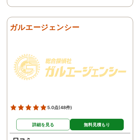
私の証言だけでは効力が弱
証拠を手に入れることが
いようです。弁護士のアド
っ取り早く、探偵に調査
バイスを受け、探偵に不倫
依頼しました。探偵に夫
の証拠を集めてもらうこと
行動パターンを伝え、予
ガルエージェンシー
にしました。夫は私への関
の範囲内で最も成果を上
心など全くありませんの
られそうな調査プランを
で、帰宅せずに外泊するこ
ててもらいました。おか
とはしょっちゅうです。次
で調査費の節約ができま
の休みも休日出勤と称して
たし、夫と離婚をするの
家を空けているので、この
必要な不倫の証拠も手に
日に証拠集めをお願いしま
れることができました。
した。夫が言う休日出勤な
どは真っ赤な嘘で、探偵が
調査を始めて間もなく女性
と会い、そのまま夜まで過
5.0点
(48件)
ごしていたようです。その
間もラブホテルの利用もし
詳細を見る
無料見積もり
たようで、たった一日で不
倫の証拠を揃えることがで