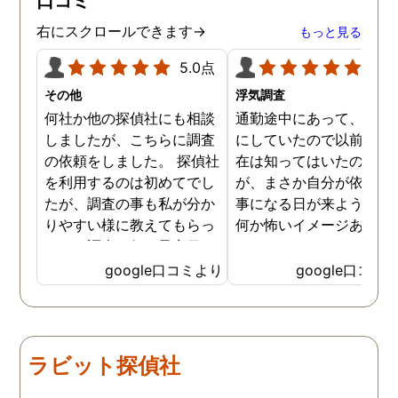
口コミ
きました。
右にスクロールできます→
もっと見る
5.0点
5.0
その他
浮気調査
何社か他の探偵社にも相談
通勤途中にあって、毎日
しましたが、こちらに調査
にしていたので以前から
の依頼をしました。 探偵社
在は知ってはいたのです
を利用するのは初めてでし
が、まさか自分が依頼す
たが、調査の事も私が分か
事になる日が来ようとは
りやすい様に教えてもらっ
何か怖いイメージありま
たり、調査を行う予定日は
たけど、スタッフの方の
私の希望を聞いてもらいつ
応も良く、安心して相談
google口コミより
google口コミ
つ、探偵さんのご意見も取
きました。 調査後に弁護
り入れ、細かく打ち合わせ
さんも紹介していただき
をして決めてもらいまし
バッチリ慰謝料請求出来
た。調査を行った日はその
した！ありがとうござい
ラビット探偵社
日の報告を入れてくれたり
した！
としっかり調査をやってく