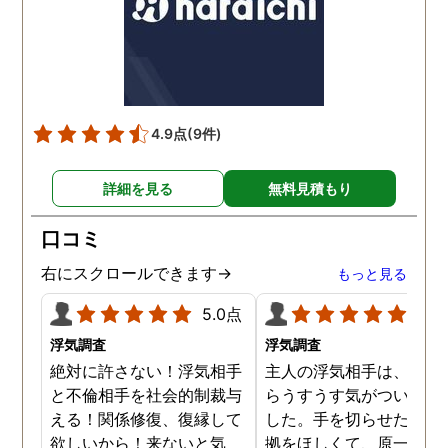
4.9点
(9件)
詳細を見る
無料見積もり
口コミ
右にスクロールできます→
もっと見る
5.0点
5.0
浮気調査
浮気調査
絶対に許さない！浮気相手
主人の浮気相手は、以前
と不倫相手を社会的制裁与
らうすうす気がついてい
える！関係修復、復縁して
した。手を切らせたくて
欲しいから！来ないと気
拠をほしくて、原一さん