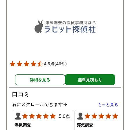
れているのが伝わりました
し、調査日以外でも相談を
聞いて頂いたりと精神的に
も助かりました。 報告書や
調査の動画を見せてもらっ
た時の衝撃は…リアルな映
像作品みたいでした。 調査
終了後も弁護士の紹介等の
ケアもしてもらったり色々
4.5点
(46件)
とお世話になりました！
詳細を見る
無料見積もり
口コミ
右にスクロールできます→
もっと見る
5.0点
5.0
浮気調査
浮気調査