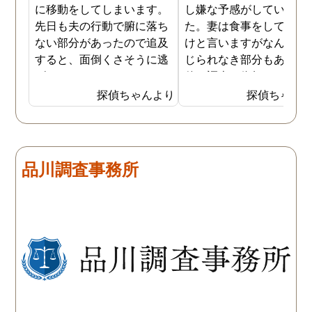
に移動をしてしまいます。
し嫌な予感がしていまし
先日も夫の行動で腑に落ち
た。妻は食事をしている
ない部分があったので追及
けと言いますがなんとも
すると、面倒くさそうに逃
じられなき部分もあり、
げてしまいました。そこで
偵に調査を依頼しました
探偵に夫の行動について調
妻は定期的に男友達と食
探偵ちゃんより
探偵ちゃん
査をしてもらうと、やはり
に出かけているため、調
私の想像通り女と頻繁に会
日は簡単に決めることが
っていることが分かりまし
きました。そして調査の
た。さらに探偵が入手した
果、妻が男友達と食事だ
品川調査事務所
証拠から二人が肉体関係を
ではなくラブホテルにも
持っていることも分かり、
っていることが判明し、
以前から夫が不倫をしてい
れも複数の男友達と関係
たことが発覚したのです。
持っていることが分かり
私が夫を疑うだけでは夫の
した。想像以上に妻の浮
不倫の実態を知ることがで
の状態が酷かったので、
きませんでしたので、真相
然としてしまいました。
を究明して頂いた探偵には
感謝しかありません。