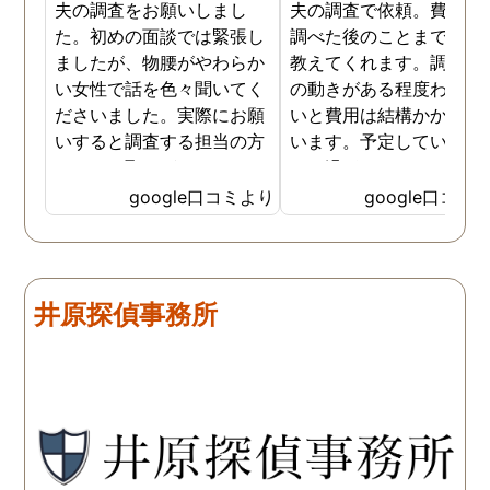
夫の調査をお願いしまし
夫の調査で依頼。費用や
た。初めの面談では緊張し
調べた後のことまで詳し
ましたが、物腰がやわらか
教えてくれます。調査対
い女性で話を色々聞いてく
の動きがある程度わから
ださいました。実際にお願
いと費用は結構かかると
いすると調査する担当の方
います。予定していた時
とのやり取りがメインで、
より過ぎてしまいました
色々不安や心配な事の共有
が、そのまま調査してい
google口コミより
google口コミ
をしてくれました。探偵の
だき、しっかり証拠取れ
方に依頼となると丸投げで
した。あ、もちろん過ぎ
お願いするイメージでした
分は追加料金払いました
が、二人三脚で協力しあい
調査が終わって今後どう
井原探偵事務所
ながら、進めて行った感じ
るかの相談もしっかりし
です。こちらもある程度、
くれるので、次に何をす
時間や場所が絞れると調査
ばいいのかわかる為、悩
がスムーズに進んで良いか
ずに突き進めます。 あり
と思います。思い切ってお
とうございました。
願いして良かったです。 こ
の度はありがとうございま