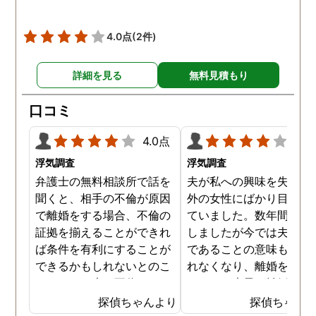
4.0点
(2件)
詳細を見る
無料見積もり
口コミ
4.0点
4.0
浮気調査
浮気調査
弁護士の無料相談所で話を
夫が私への興味を失くし
聞くと、相手の不倫が原因
外の女性にばかり目を向
で離婚をする場合、不倫の
ていました。数年間は我
証拠を揃えることができれ
しましたが今では夫と夫
ば条件を有利にすることが
であることの意味も感じ
できるかもしれないとのこ
れなくなり、離婚を決意
とでした。夫が不倫をして
ました。素早く離婚を成
いるのは確実なのですが、
させるためには夫の不倫
探偵ちゃんより
探偵ちゃん