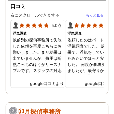
口コミ
右にスクロールできます→
もっと見る
5.0点
5.0
浮気調査
浮気調査
以前別の探偵事務所で失敗
依頼したのはパートナー
した依頼を再度こちらにお
浮気調査でした。 調査の
願いしました。まだ結果は
果で、浮気をしていなか
出ていませんが、費用は断
たみたいでほっと安心し
然こっちのほうがリーズナ
した。 何度か事務所に行
ブルです。スタッフの対応
ましたが、最寄りから徒
なんかも温かみを感じま
3分程度で通いやすかっ
す。はじめからこちらにす
です。
google口コミより
google口コミ
ればよかったです😢 …
卯月探偵事務所