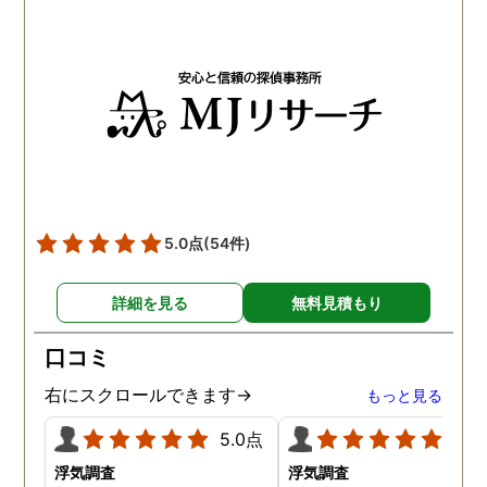
事証拠を集まり、問題解決
を押さえていただくこと
できました。信頼できる探
できました。 調査報告書
偵事務所です。
とても丁寧で見やすい資
となっており、今後の裁
にも役立つはずです。調
後も弁護士さんの紹介な
のフォローをしていただ
き、順調に不倫相手への
謝料請求や離婚を進める
とができています。トラ
5.0点
(54件)
トさんに依頼してよかっ
です。
詳細を見る
無料見積もり
口コミ
右にスクロールできます→
もっと見る
5.0点
5.0
浮気調査
浮気調査