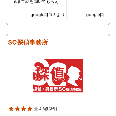
るまで話を聞いてもらえ
て、ここならという思いで
依頼しました。代表さんが
google口コミより
google口コミ
私と一緒に戦ってくれてる
感じがして、心強かったで
す。証拠も無事にとれて、
現在離婚調停中です。弁護
SC探偵事務所
士さんも紹介してもらえて
本当に良かったです。
4.3点
(3件)