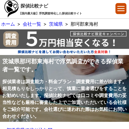
探偵比較ナビ
【国内最大級】浮気調査特化した探偵比較サイト
ホーム
>
会社一覧
>
茨城県
>
那珂郡東海村
茨城県那珂郡東海村で浮気調査ができる探偵業
者一覧です。
探偵業者は調査能力・料金プラン・調査費用に差が出ます。
相見積もりをしっかりとって、慎重に業者選びをすることを
お勧めいたします。探偵比較ナビでは口コミや調査費用の妥
当性なども厳格に審査した上でご加盟いただいている会社様
をご紹介可能です。会社選びに迷われた際はお気軽にお問い
合わせください。