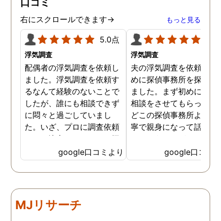
口コミ
右にスクロールできます→
もっと見る
5.0点
5.0
浮気調査
浮気調査
配偶者の浮気調査を依頼し
夫の浮気調査を依頼する
ました。浮気調査を依頼す
めに探偵事務所を探して
るなんて経験のないことで
ました。まず初めに電話
したが、誰にも相談できず
相談をさせてもらった際
に悶々と過ごしていまし
どこの探偵事務所よりも
た。いざ、プロに調査依頼
寧で親身になって話を聞
すると決意しても、どの探
てもらうことができまし
偵事務所を選べばいいのか
た。料金設定は他の探偵
google口コミより
google口コミ
分かりませんでした。調査
務所と比べて分かりやす
エリア内の探偵事務所の中
く、複雑ではないため検
から一番丁寧に応対してく
しやすかったです。結果
れたトラストを選びまし
追跡中に見失うこともな
MJリサーチ
た。結果、正解でした。無
予定回数内で夫の浮気現