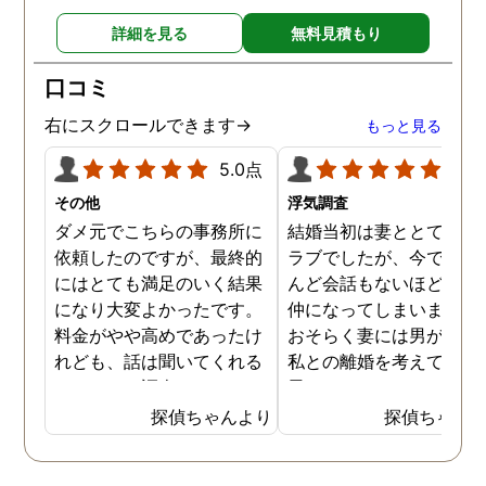
詳細を見る
無料見積もり
口コミ
右にスクロールできます→
もっと見る
5.0点
5.0
その他
浮気調査
ダメ元でこちらの事務所に
結婚当初は妻ととてもラ
依頼したのですが、最終的
ラブでしたが、今ではほ
にはとても満足のいく結果
んど会話もないほど険悪
になり大変よかったです。
仲になってしまいました
料金がやや高めであったけ
おそらく妻には男がおり
れども、話は聞いてくれる
私との離婚を考えている
しきちんと調査してくれる
思います。そこでどうせ
しで非常に満足していま
婚をするのならと思い、
探偵ちゃんより
探偵ちゃん
す。調査が終わった後もし
の不倫の証拠を押さえて
っかりとサポートしていた
から離婚を提案すること