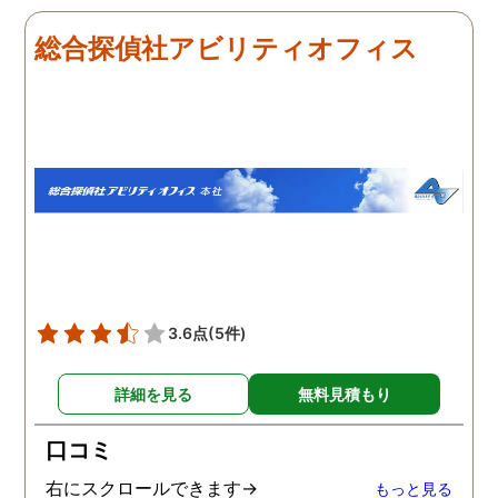
だき、その節は大変お世話
しました。最近では私が
になりました。さすが調査
みの日に妻は外出するこ
総合探偵社アビリティオフィス
のプロフェッショナルだと
が多く、探偵にもその旨
いう思いです。
伝えて調査プランを立て
もらいました。調査当日
開始直後に探偵から連絡
入り、妻が男とラブホテ
に入って行った瞬間を押
えたとのことでした。あ
りにも結果が出るのが早
て驚きましたが、これで
のイメージ通りに物事を
めて行くことができそう
3.6点
(5件)
す。
詳細を見る
無料見積もり
口コミ
右にスクロールできます→
もっと見る