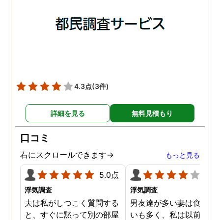
調査は終了し、比較的手ご
調査を行った結果が出た
ろな調査費で夫の不倫の証
いうので、探偵事務所を
拠を手に入れることができ
れました。調査の結果、
ました。
は会社の部下の女性と不
をしていました。帰りは
までほぼ毎日一緒に帰る
うで、たまに2人で会社
早く抜け出しラブホテル
4.3点
(3件)
行くこともあったようで
す。探偵の説明は全て調
詳細を見る
無料見積もり
報告書にも書かれており
写真を確認することもで
口コミ
ました。辛い結果ではあ
ましたが、真実を知るこ
右にスクロールできます→
もっと見る
ができて良かったです。
5.0点
4.0
浮気調査
浮気調査
夫は私がしつこく質問する
男友達が多い妻は食事の
と、すぐに黙って別の部屋
いも多く、私は以前から