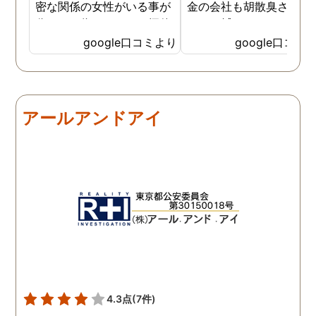
密な関係の女性がいる事が
金の会社も胡散臭さがど
分かった為、なのはな探偵
しても拭えなくて、、、 
事務所さんにお願いする事
ちらの相談員？さんは人
google口コミより
google口コミ
になりました。 こちらの探
経験が豊富な様で自分の
偵事務所さんの社長さんは
みにそったアドバイスを
大手の探偵事務所で働かれ
ていただき、調査を実施
てた事もあり、親切丁寧
る前後も頻繁に連絡いた
アールアンドアイ
で、更に突然の依頼でも、
けたのでとても心強かっ
出来る限り予定を合わせて
と記憶しております 調査
下さりました。 精神的に病
体は既に終了しています
んでしまい、辛かったので
が、この先また問題が出
すが、自分ごとの様に考え
きた時は一番に相談させ
てくださったので、〇〇さ
いただきます 本当に、あ
んには、どんだけ救われた
がとうございました
か分かりません。 ありがと
うございます。
4.3点
(7件)