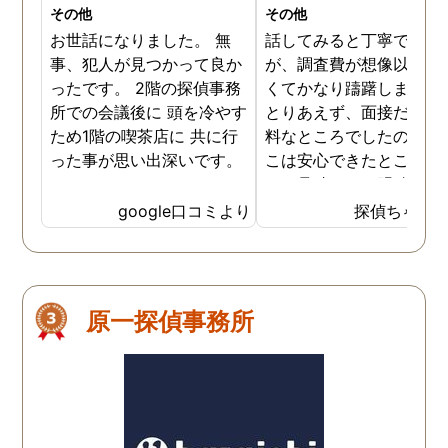
その他
その他
お世話になりました。 無
話してみると丁寧でした
事、犯人が見つかって良か
が、調査費が想像以上に
ったです。 2階の探偵事務
くてかなり躊躇しました
所での会議後に 頭を冷やす
とりあえず、面接だけは
ため1階の喫茶店に 共に行
料なところでしたので、
った事が思い出深いです。
こは安心できたところで
た。見積もりは明確でし
のでそこは信頼できまし
google口コミより
探偵ちゃん
た。ある程度自信がある
柄に関して、その証拠を
さえる段階になって探偵
使わないと、調査費のみ
原一探偵事務所
っていかれてもったいな
と思います。そのような
ドバイスもくださいまし
た。