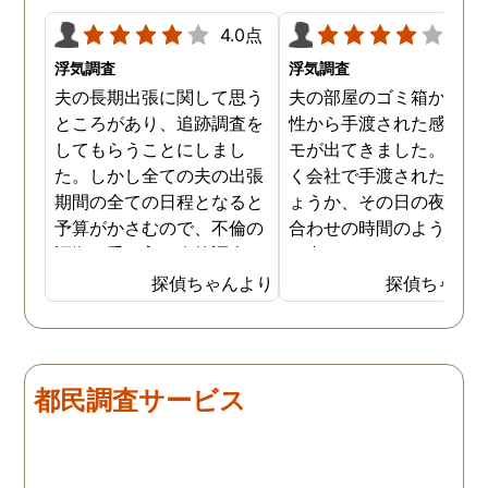
4.0点
4.0
浮気調査
浮気調査
夫の長期出張に関して思う
夫の部屋のゴミ箱から、
ところがあり、追跡調査を
性から手渡された感じの
してもらうことにしまし
モが出てきました。おそ
た。しかし全ての夫の出張
く会社で手渡されたので
期間の全ての日程となると
ょうか、その日の夜の待
予算がかさむので、不倫の
合わせの時間のようなも
証拠が手に入り次第調査を
が書かれていました。こ
打ち切ってもらう契約にし
時になんとなく嫌な予感
探偵ちゃんより
探偵ちゃん
ました。調査初日、その日
したので、夫の身辺調査
は夫は本当に仕事をしてい
会社での過ごし方を探偵
たそうです。しかし2日
調査をしてもらいました
目、夫は仕事を休みにして
探偵に夫の会社の場所を
都民調査サービス
おり、出張先で女性と1日
え、だいたいの夫の仕事
を過ごしたとのことでし
終わる時間なども伝えま
た。その時点で連絡が入り
た。数日後、夫が張り込