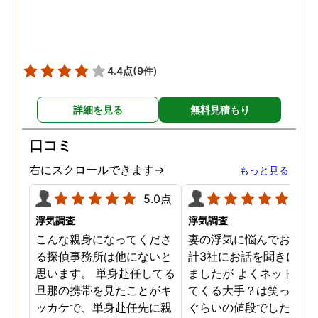
ても助かりました。 経験と
くださりました。鈴木さ
知識も絶大な信頼がおけま
に相談して本当に良かっ
した。 対応力の速さも素晴
です。今回は依頼せず解
らしいです。 また、さまざ
しましたが、今後何かあ
4.4点
(9件)
まな事情も汲んでくださ
たときは迷わず鈴木さん
り、私の精神的なフォロー
お願いしたいと思ってお
詳細を見る
無料見積もり
だけでなく、その後の弁護
ます。本当にありがとう
士の紹介やアドバイスもし
ざいました。
口コミ
ていただき、これから夫と
闘う自信もつきました。 本
右にスクロールできます→
もっと見る
当にMJリサーチさんにそ
5.0点
5.0
して代表の方に出会えてよ
かったと思いました。 今度
浮気調査
浮気調査
お会いできる時は、いい報
こんな親身になってくださ
妻の浮気に悩んでおり、
告ができるようにしたいで
る探偵事務所は他にないと
計3社にお話を聞きに行
す。
思います。 単身赴任してる
ましたが よくネット等に
旦那の携帯を見たことがキ
てくる大手？は笑っちゃ
ッカケで、単身赴任先に親
ぐらいの値段でした。 低