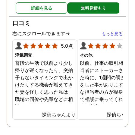
詳細を見る
無料見積もり
口コミ
右にスクロールできます→
もっと見る
5.0点
4.0
浮気調査
その他
普段の生活で以前より少し
以前、仕事の取引相手の
帰りが遅くなったり、突拍
当者にストーカーされて
子もないタイミングで出か
た時に、1週間の調査依
けたりする機会が増えてき
をした事があります。親
た妻を怪しく思った私は、
な担当者の方が親身にな
職場の同僚や先輩などに相
て相談に乗ってくれたた
談していました。 そういっ
め、安心しました。同じ
た相談の回答の一つに調査
うな被害に遭う可能性も
探偵ちゃんより
探偵ちゃん
を依頼することを勧めら
慮し、引越しましたので
れ、私は一度相談してみま
もう大丈夫かと思います