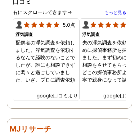
口コミ
右にスクロールできます→
もっと見る
5.0点
5.0
浮気調査
浮気調査
配偶者の浮気調査を依頼し
夫の浮気調査を依頼する
ました。浮気調査を依頼す
めに探偵事務所を探して
るなんて経験のないことで
ました。まず初めに電話
したが、誰にも相談できず
相談をさせてもらった際
に悶々と過ごしていまし
どこの探偵事務所よりも
た。いざ、プロに調査依頼
寧で親身になって話を聞
すると決意しても、どの探
てもらうことができまし
偵事務所を選べばいいのか
た。料金設定は他の探偵
google口コミより
google口コミ
分かりませんでした。調査
務所と比べて分かりやす
エリア内の探偵事務所の中
く、複雑ではないため検
から一番丁寧に応対してく
しやすかったです。結果
れたトラストを選びまし
追跡中に見失うこともな
MJリサーチ
た。結果、正解でした。無
予定回数内で夫の浮気現