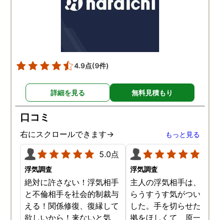
4.9点
(9件)
詳細を見る
無料見積もり
口コミ
右にスクロールできます→
もっと見る
5.0点
5.0
浮気調査
浮気調査
絶対に許さない！浮気相手
主人の浮気相手は、以前
と不倫相手を社会的制裁与
らうすうす気がついてい
える！関係修復、復縁して
した。手を切らせたくて
欲しいから！来ないと気
拠をほしくて、原一さん