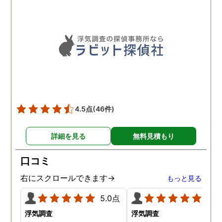
れているのが伝わりました
し、調査日以外でも相談を
聞いて頂いたりと精神的に
も助かりました。 報告書や
調査の動画を見せてもらっ
た時の衝撃は…リアルな映
像作品みたいでした。 調査
終了後も弁護士の紹介等の
ケアもしてもらったり色々
4.5点
(46件)
とお世話になりました！
詳細を見る
無料見積もり
口コミ
右にスクロールできます→
もっと見る
5.0点
5.0
浮気調査
浮気調査