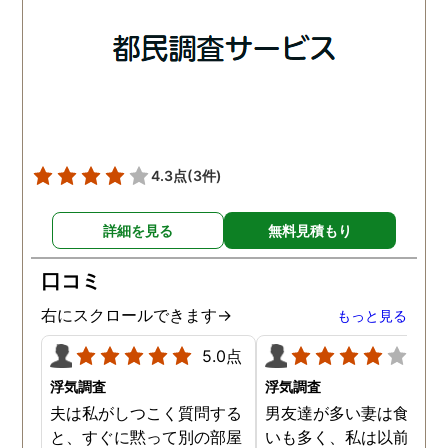
調査は終了し、比較的手ご
調査を行った結果が出た
ろな調査費で夫の不倫の証
いうので、探偵事務所を
拠を手に入れることができ
れました。調査の結果、
ました。
は会社の部下の女性と不
をしていました。帰りは
までほぼ毎日一緒に帰る
うで、たまに2人で会社
早く抜け出しラブホテル
4.3点
(3件)
行くこともあったようで
す。探偵の説明は全て調
詳細を見る
無料見積もり
報告書にも書かれており
写真を確認することもで
口コミ
ました。辛い結果ではあ
ましたが、真実を知るこ
右にスクロールできます→
もっと見る
ができて良かったです。
5.0点
4.0
浮気調査
浮気調査
夫は私がしつこく質問する
男友達が多い妻は食事の
と、すぐに黙って別の部屋
いも多く、私は以前から