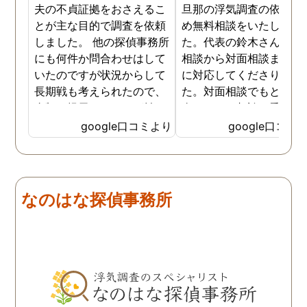
夫の不貞証拠をおさえるこ
旦那の浮気調査の依頼の
とが主な目的で調査を依頼
め無料相談をいたしまし
しました。 他の探偵事務所
た。代表の鈴木さんが電
にも何件か問合わせはして
相談から対面相談まです
いたのですが状況からして
に対応してくださりまし
長期戦も考えられたので、
た。対面相談でもとても
金額を提示されそれが払え
身になって相談に乗って
ないとそもそも相談もでき
ださりすぐに契約といっ
google口コミより
google口コミ
ない状態でした。 そんな中
こともなく金銭的な問題
ダメ元で同じ相談をした
ありましたので相談して
ら、代表の方が素早く対応
らでいいよと快く言って
してくださり、そして私が
さりました。結果として
なのはな探偵事務所
持ってる情報から的確にア
貞行為の確たる写真が出
ドバイスもしてくださいま
きたため依頼はせず示談
した。当日の調査も私のよ
進みましたが、依頼をし
みよりも先をよみ夫の行動
いないのにも関わらずそ
を予想しながら調査してく
後どうですか？と連絡ま
れて、実際に不貞の現場も
して下さり応援してるか
数回おさえることができと
ねと温かい言葉までかけ