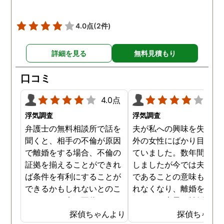
4.0点
(2件)
詳細を見る
無料見積もり
口コミ
4.0点
4.0
浮気調査
浮気調査
弁護士の無料相談所で話を
夫が私への興味を失くし
聞くと、相手の不倫が原因
外の女性にばかり目を向
で離婚をする場合、不倫の
ていました。数年間は我
証拠を揃えることができれ
しましたが今では夫と夫
ば条件を有利にすることが
であることの意味も感じ
できるかもしれないとのこ
れなくなり、離婚を決意
とでした。夫が不倫をして
ました。素早く離婚を成
いるのは確実なのですが、
させるためには夫の不倫
探偵ちゃんより
探偵ちゃん