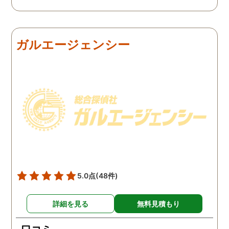
私の証言だけでは効力が弱
証拠を手に入れることが
いようです。弁護士のアド
っ取り早く、探偵に調査
バイスを受け、探偵に不倫
依頼しました。探偵に夫
の証拠を集めてもらうこと
行動パターンを伝え、予
ガルエージェンシー
にしました。夫は私への関
の範囲内で最も成果を上
心など全くありませんの
られそうな調査プランを
で、帰宅せずに外泊するこ
ててもらいました。おか
とはしょっちゅうです。次
で調査費の節約ができま
の休みも休日出勤と称して
たし、夫と離婚をするの
家を空けているので、この
必要な不倫の証拠も手に
日に証拠集めをお願いしま
れることができました。
した。夫が言う休日出勤な
どは真っ赤な嘘で、探偵が
調査を始めて間もなく女性
と会い、そのまま夜まで過
5.0点
(48件)
ごしていたようです。その
間もラブホテルの利用もし
詳細を見る
無料見積もり
たようで、たった一日で不
倫の証拠を揃えることがで