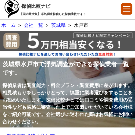
探偵比較ナビ
【国内最大級】浮気調査特化した探偵比較サイト
ホーム
>
会社一覧
>
茨城県
>
水戸市
茨城県水戸市で浮気調査ができる探偵業者一覧
です。
探偵業者は調査能力・料金プラン・調査費用に差が出ます。
相見積もりをしっかりとって、慎重に業者選びをすることを
お勧めいたします。探偵比較ナビでは口コミや調査費用の妥
当性なども厳格に審査した上でご加盟いただいている会社様
をご紹介可能です。会社選びに迷われた際はお気軽にお問い
合わせください。