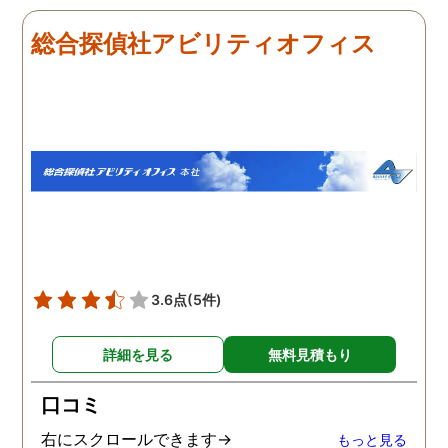
だき、その節は大変お世話
しました。最近では私が
になりました。さすが調査
みの日に妻は外出するこ
総合探偵社アビリティオフィス
のプロフェッショナルだと
が多く、探偵にもその旨
いう思いです。
伝えて調査プランを立て
もらいました。調査当日
開始直後に探偵から連絡
入り、妻が男とラブホテ
に入って行った瞬間を押
えたとのことでした。あ
りにも結果が出るのが早
て驚きましたが、これで
のイメージ通りに物事を
めて行くことができそう
3.6点
(5件)
す。
詳細を見る
無料見積もり
口コミ
右にスクロールできます→
もっと見る