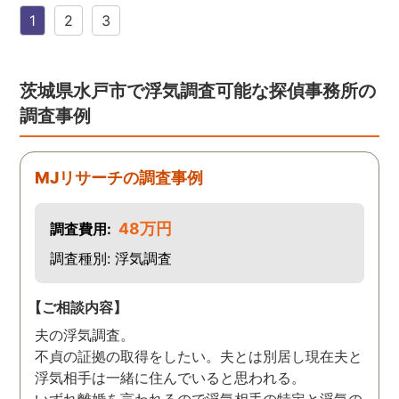
した。 無料相談を受け簡単
1
2
3
に見積もりをもらったとこ
ろ、それほど財布への負担
はなかったので、軽い気持
ちで依頼してみました。 結
茨城県水戸市で浮気調査可能な探偵事務所の
果から言うと黒たったので
調査事例
複雑ですが感謝していま
す。
MJリサーチの調査事例
48万円
調査費用:
調査種別: 浮気調査
【ご相談内容】
夫の浮気調査。
不貞の証拠の取得をしたい。夫とは別居し現在夫と
浮気相手は一緒に住んでいると思われる。
いずれ離婚を言われるので浮気相手の特定と浮気の