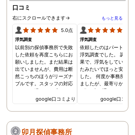
口コミ
右にスクロールできます→
もっと見る
5.0点
5.0
浮気調査
浮気調査
以前別の探偵事務所で失敗
依頼したのはパートナー
した依頼を再度こちらにお
浮気調査でした。 調査の
願いしました。まだ結果は
果で、浮気をしていなか
出ていませんが、費用は断
たみたいでほっと安心し
然こっちのほうがリーズナ
した。 何度か事務所に行
ブルです。スタッフの対応
ましたが、最寄りから徒
なんかも温かみを感じま
3分程度で通いやすかっ
す。はじめからこちらにす
です。
google口コミより
google口コミ
ればよかったです😢 …
卯月探偵事務所