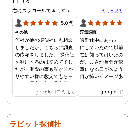
口コミ
きました。
右にスクロールできます→
もっと見る
5.0点
5.0
その他
浮気調査
何社か他の探偵社にも相談
通勤途中にあって、毎日
しましたが、こちらに調査
にしていたので以前から
の依頼をしました。 探偵社
在は知ってはいたのです
を利用するのは初めてでし
が、まさか自分が依頼す
たが、調査の事も私が分か
事になる日が来ようとは
りやすい様に教えてもらっ
何か怖いイメージありま
たり、調査を行う予定日は
たけど、スタッフの方の
私の希望を聞いてもらいつ
応も良く、安心して相談
google口コミより
google口コミ
つ、探偵さんのご意見も取
きました。 調査後に弁護
り入れ、細かく打ち合わせ
さんも紹介していただき
をして決めてもらいまし
バッチリ慰謝料請求出来
た。調査を行った日はその
した！ありがとうござい
ラビット探偵社
日の報告を入れてくれたり
した！
としっかり調査をやってく