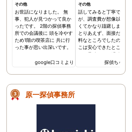
その他
その他
お世話になりました。 無
話してみると丁寧でした
事、犯人が見つかって良か
が、調査費が想像以上に
ったです。 2階の探偵事務
くてかなり躊躇しました
所での会議後に 頭を冷やす
とりあえず、面接だけは
ため1階の喫茶店に 共に行
料なところでしたので、
った事が思い出深いです。
こは安心できたところで
た。見積もりは明確でし
のでそこは信頼できまし
google口コミより
探偵ちゃん
た。ある程度自信がある
柄に関して、その証拠を
さえる段階になって探偵
使わないと、調査費のみ
原一探偵事務所
っていかれてもったいな
と思います。そのような
ドバイスもくださいまし
た。