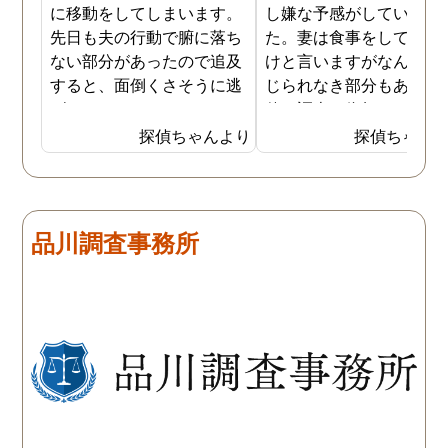
に移動をしてしまいます。
し嫌な予感がしていまし
先日も夫の行動で腑に落ち
た。妻は食事をしている
ない部分があったので追及
けと言いますがなんとも
すると、面倒くさそうに逃
じられなき部分もあり、
げてしまいました。そこで
偵に調査を依頼しました
探偵に夫の行動について調
妻は定期的に男友達と食
探偵ちゃんより
探偵ちゃん
査をしてもらうと、やはり
に出かけているため、調
私の想像通り女と頻繁に会
日は簡単に決めることが
っていることが分かりまし
きました。そして調査の
た。さらに探偵が入手した
果、妻が男友達と食事だ
品川調査事務所
証拠から二人が肉体関係を
ではなくラブホテルにも
持っていることも分かり、
っていることが判明し、
以前から夫が不倫をしてい
れも複数の男友達と関係
たことが発覚したのです。
持っていることが分かり
私が夫を疑うだけでは夫の
した。想像以上に妻の浮
不倫の実態を知ることがで
の状態が酷かったので、
きませんでしたので、真相
然としてしまいました。
を究明して頂いた探偵には
感謝しかありません。