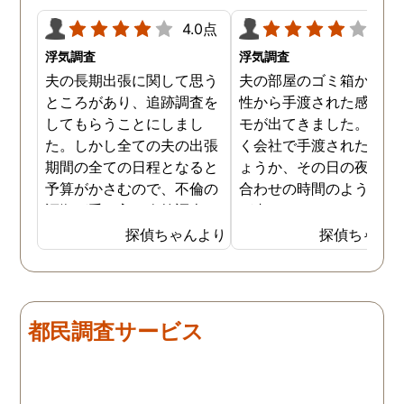
4.0点
4.0
浮気調査
浮気調査
夫の長期出張に関して思う
夫の部屋のゴミ箱から、
ところがあり、追跡調査を
性から手渡された感じの
してもらうことにしまし
モが出てきました。おそ
た。しかし全ての夫の出張
く会社で手渡されたので
期間の全ての日程となると
ょうか、その日の夜の待
予算がかさむので、不倫の
合わせの時間のようなも
証拠が手に入り次第調査を
が書かれていました。こ
打ち切ってもらう契約にし
時になんとなく嫌な予感
探偵ちゃんより
探偵ちゃん
ました。調査初日、その日
したので、夫の身辺調査
は夫は本当に仕事をしてい
会社での過ごし方を探偵
たそうです。しかし2日
調査をしてもらいました
目、夫は仕事を休みにして
探偵に夫の会社の場所を
都民調査サービス
おり、出張先で女性と1日
え、だいたいの夫の仕事
を過ごしたとのことでし
終わる時間なども伝えま
た。その時点で連絡が入り
た。数日後、夫が張り込