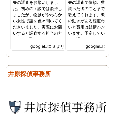
夫の調査をお願いしまし
夫の調査で依頼。費用や
た。初めの面談では緊張し
調べた後のことまで詳し
ましたが、物腰がやわらか
教えてくれます。調査対
い女性で話を色々聞いてく
の動きがある程度わから
ださいました。実際にお願
いと費用は結構かかると
いすると調査する担当の方
います。予定していた時
とのやり取りがメインで、
より過ぎてしまいました
色々不安や心配な事の共有
が、そのまま調査してい
google口コミより
google口コミ
をしてくれました。探偵の
だき、しっかり証拠取れ
方に依頼となると丸投げで
した。あ、もちろん過ぎ
お願いするイメージでした
分は追加料金払いました
が、二人三脚で協力しあい
調査が終わって今後どう
井原探偵事務所
ながら、進めて行った感じ
るかの相談もしっかりし
です。こちらもある程度、
くれるので、次に何をす
時間や場所が絞れると調査
ばいいのかわかる為、悩
がスムーズに進んで良いか
ずに突き進めます。 あり
と思います。思い切ってお
とうございました。
願いして良かったです。 こ
の度はありがとうございま