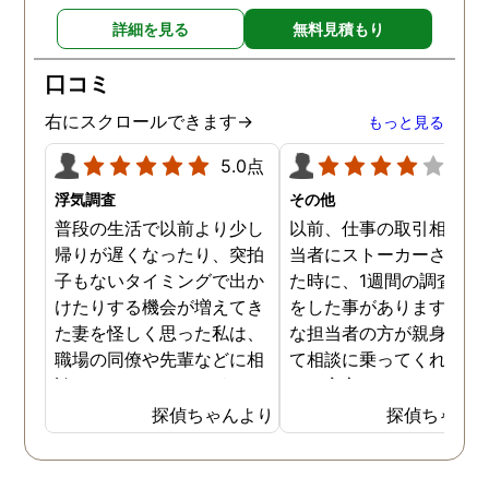
詳細を見る
無料見積もり
口コミ
右にスクロールできます→
もっと見る
5.0点
4.0
浮気調査
その他
普段の生活で以前より少し
以前、仕事の取引相手の
帰りが遅くなったり、突拍
当者にストーカーされて
子もないタイミングで出か
た時に、1週間の調査依
けたりする機会が増えてき
をした事があります。親
た妻を怪しく思った私は、
な担当者の方が親身にな
職場の同僚や先輩などに相
て相談に乗ってくれたた
談していました。 そういっ
め、安心しました。同じ
た相談の回答の一つに調査
うな被害に遭う可能性も
探偵ちゃんより
探偵ちゃん
を依頼することを勧めら
慮し、引越しましたので
れ、私は一度相談してみま
もう大丈夫かと思います