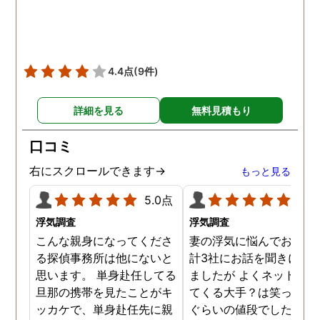
ても助かりました。 経験と
くださりました。鈴木さ
知識も絶大な信頼がおけま
に相談して本当に良かっ
した。 対応力の速さも素晴
です。今回は依頼せず解
らしいです。 また、さまざ
しましたが、今後何かあ
4.4点
(9件)
まな事情も汲んでくださ
たときは迷わず鈴木さん
り、私の精神的なフォロー
お願いしたいと思ってお
詳細を見る
無料見積もり
だけでなく、その後の弁護
ます。本当にありがとう
士の紹介やアドバイスもし
ざいました。
口コミ
ていただき、これから夫と
闘う自信もつきました。 本
右にスクロールできます→
もっと見る
当にMJリサーチさんにそ
5.0点
5.0
して代表の方に出会えてよ
かったと思いました。 今度
浮気調査
浮気調査
お会いできる時は、いい報
こんな親身になってくださ
妻の浮気に悩んでおり、
告ができるようにしたいで
る探偵事務所は他にないと
計3社にお話を聞きに行
す。
思います。 単身赴任してる
ましたが よくネット等に
旦那の携帯を見たことがキ
てくる大手？は笑っちゃ
ッカケで、単身赴任先に親
ぐらいの値段でした。 低