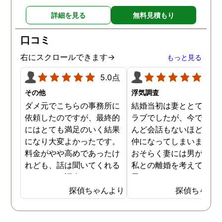
詳細を見る
無料見積もり
口コミ
右にスクロールできます→
もっと見る
5.0点
5.0
その他
浮気調査
ダメ元でこちらの事務所に
結婚当初は妻ととてもラ
依頼したのですが、最終的
ラブでしたが、今ではほ
にはとても満足のいく結果
んど会話もないほど険悪
になり大変よかったです。
仲になってしまいました
料金がやや高めであったけ
おそらく妻には男がおり
れども、話は聞いてくれる
私との離婚を考えている
しきちんと調査してくれる
思います。そこでどうせ
しで非常に満足していま
婚をするのならと思い、
探偵ちゃんより
探偵ちゃん
す。調査が終わった後もし
の不倫の証拠を押さえて
っかりとサポートしていた
から離婚を提案すること