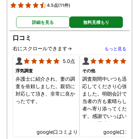
4.5点
(11件)
詳細を見る
無料見積もり
口コミ
右にスクロールできます→
もっと見る
5.0点
5.0
浮気調査
その他
弁護士に紹介され、妻の調
調査期間中いつも迅速に
査を依頼しました。親切に
応してくださり心強く感
対応して頂き、非常に良か
ました。明朗会計ですし
ったです。
当者の方も素晴らしく依
者へ寄り添ってください
す。感謝でいっぱいです
あッ毎回 出して頂いた日
茶が美味しくてさらに「
google口コミより
google口コミ
ッ」と一息つけていまし