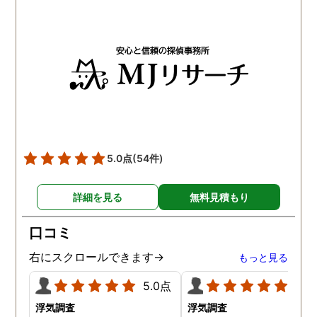
事証拠を集まり、問題解決
を押さえていただくこと
できました。信頼できる探
できました。 調査報告書
偵事務所です。
とても丁寧で見やすい資
となっており、今後の裁
にも役立つはずです。調
後も弁護士さんの紹介な
のフォローをしていただ
き、順調に不倫相手への
謝料請求や離婚を進める
とができています。トラ
5.0点
(54件)
トさんに依頼してよかっ
です。
詳細を見る
無料見積もり
口コミ
右にスクロールできます→
もっと見る
5.0点
5.0
浮気調査
浮気調査