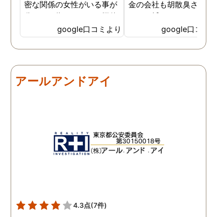
密な関係の女性がいる事が
金の会社も胡散臭さがど
分かった為、なのはな探偵
しても拭えなくて、、、 
事務所さんにお願いする事
ちらの相談員？さんは人
google口コミより
google口コミ
になりました。 こちらの探
経験が豊富な様で自分の
偵事務所さんの社長さんは
みにそったアドバイスを
大手の探偵事務所で働かれ
ていただき、調査を実施
てた事もあり、親切丁寧
る前後も頻繁に連絡いた
アールアンドアイ
で、更に突然の依頼でも、
けたのでとても心強かっ
出来る限り予定を合わせて
と記憶しております 調査
下さりました。 精神的に病
体は既に終了しています
んでしまい、辛かったので
が、この先また問題が出
すが、自分ごとの様に考え
きた時は一番に相談させ
てくださったので、〇〇さ
いただきます 本当に、あ
んには、どんだけ救われた
がとうございました
か分かりません。 ありがと
うございます。
4.3点
(7件)