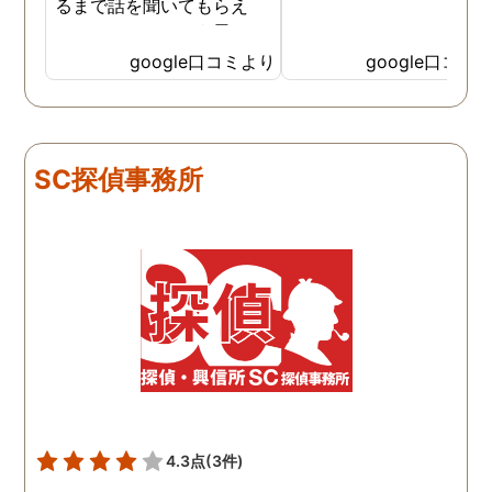
るまで話を聞いてもらえ
て、ここならという思いで
依頼しました。代表さんが
google口コミより
google口コミ
私と一緒に戦ってくれてる
感じがして、心強かったで
す。証拠も無事にとれて、
現在離婚調停中です。弁護
SC探偵事務所
士さんも紹介してもらえて
本当に良かったです。
4.3点
(3件)