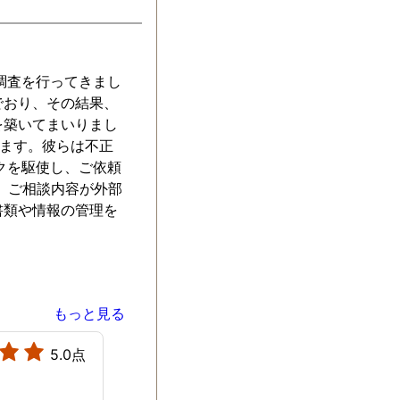
親切で親身にな
心して任せられ
。探偵事務所を
よいか悩んでい
調査を行ってきまし
是非こちらをお
でおり、その結果、
です。
を築いてまいりまし
います。彼らは不正
クを駆使し、ご依頼
、ご相談内容が外部
書類や情報の管理を
もっと見る
5.0点