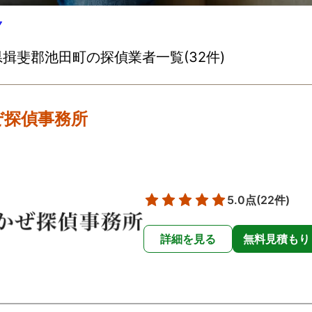
▽
揖斐郡池田町の探偵業者一覧(32件)
ぜ探偵事務所
5.0点
(22件)
詳細を見る
無料見積もり