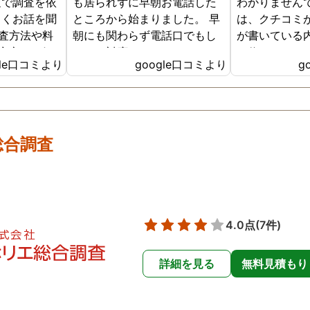
査で調査を依
も居られずに早朝お電話した
わかりません
しくお話を聞
ところから始まりました。 早
は、クチコミ
査方法や料
朝にも関わらず電話口でもし
が書いている
安心した気
っかり対応していただき、そ
で信じてこち
gle口コミより
google口コミより
g
。 こちらに
の後契約させていただきお世
た。初めは不
数社に問い
話になりました。 契約の際も
も丁寧にこれ
、曖昧な回
じっくり話を聞いて相談に乗
料金の説明を
な料金な
ってくださり、無理に勧誘し
に決めました
明はなかっ
てきたりなども一切ありませ
（色々調べま
総合調査
浮気調査は証
んでした。 そして料金に関し
然リーズナブ
1か月以上、
ても分かりやすく最初に説明
す。証拠もき
と説明を受
してくださったおかげで不安
た。こちらの
通り日数は
なく契約できました。 契約後
さは証拠も揃
具体的な不
もこちらの想像を遥かに上回
て終わり。で
4.0点
(7件)
した。 弁護
るスピーディーさで動き始め
アフターフォ
ることはあ
てくださり、しっかり誠実に
してくれます
詳細を見る
無料見積もり
した。 父に
真摯に向き合って調査してく
後の進め方も
偵社で悩まさ
ださっているのが伝わってく
くれます（私
ちらをお勧
る仕事ぶりで終始驚きでし
です）そして