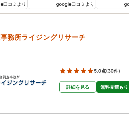
gle口コミより
google口コミより
g
ったです😢
た。
査事務所ライジングリサーチ
5.0点
(30件)
詳細を見る
無料見積もり