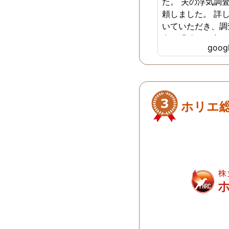
た。 夫の浮気調
頼しました。 詳
いていただき、調
金も明確で、少し
goo
持ちになりました
ご依頼する前に、
合わせしましたが
答ばかりで具体的
ど、お電話では説
ホリエ
たです。 今回の
拠が取れるまでに
調査期間がかかる
けましたが、説明
かかりましたが、
貞の証拠が取れま
士事務所が紹介す
るなと内心思いま
も感謝です。 探
れている方は、こ