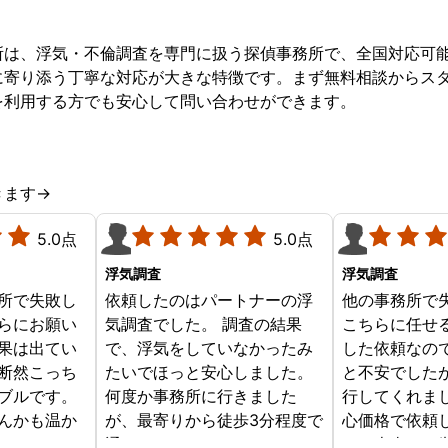
所は、浮気・不倫調査を専門に扱う探偵事務所で、全国対応可
に寄り添う丁寧な対応が大きな特徴です。まず無料相談からス
を利用する方でも安心して問い合わせができます。
きます→
5.0点
5.0点
浮気調査
浮気調査
所で失敗し
依頼したのはパートナーの浮
他の事務所で
らにお願い
気調査でした。 調査の結果
こちらに任せ
果は出てい
で、浮気をしていなかったみ
した依頼なの
断然こっち
たいでほっと安心しました。
と不安でした
ブルです。
何度か事務所に行きました
行してくれま
んかも温か
が、最寄りから徒歩3分程度で
心価格で依頼
じめからこ
通いやすかったです。
す。本当にお