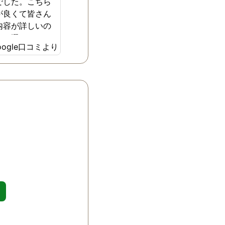
でした。こちら
が良くて皆さん
内容が詳しいの
らを選びまし
oogle口コミより
安でしたがとて
からの進め方や
してくれてすぐ
。料金も他の所
したが）より全
ルだと思いま
ちんと揃いまし
探偵事務所の良
ってお金を払っ
はありません。
ローもしっかり
。証拠が揃った
きちんと教えて
は、今この段階
、スタッフの皆