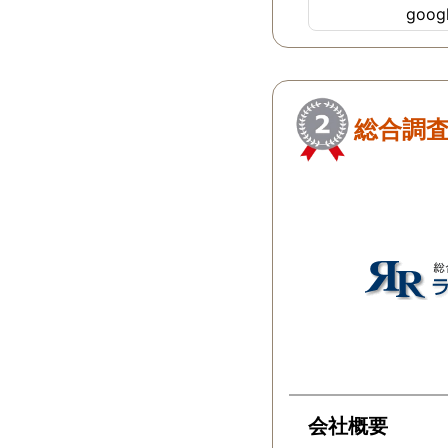
goo
ちらにすればよか
…
総合調
会社概要