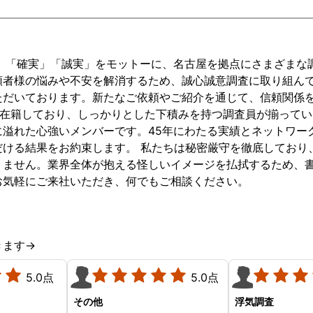
た。 一般的な探偵を雇ってか
さんがとても
かる費用の相場を他で聞いた
り最後まで安
よりも随分と価格も抑えられ
ると思います
ただけではなく、証拠の映像
どこにすれば
速」「確実」「誠実」をモットーに、名古屋を拠点にさまざまな
もとても鮮明でしっかり証拠
る方がいれば
頼者様の悩みや不安を解消するため、誠心誠意調査に取り組ん
を獲得することができ、とて
すすめしたい
ただいております。新たなご依頼やご紹介を通じて、信頼関係
もありがたかったです。 その
多数在籍しており、しっかりとした下積みを持つ調査員が揃って
後のフォローも含めですが、
に溢れた心強いメンバーです。45年にわたる実績とネットワー
相談させていただくと親身に
だける結果をお約束します。 私たちは秘密厳守を徹底しており
相談に乗っていただけて、不
りません。業界全体が抱える怪しいイメージを払拭するため、
安でいっぱいの自分を奮い立
お気軽にご来社いただき、何でもご相談ください。
たせることができました。 適
当なアドバイスでなく、依頼
者のことを考えて時には厳し
いことでもしっかり言ってく
きます→
れるところや、でもいつも親
身に相談に乗ってくださって
5.0点
5.0点
こちらのことをよく考えてく
その他
浮気調査
ださっているのが伝わる対応