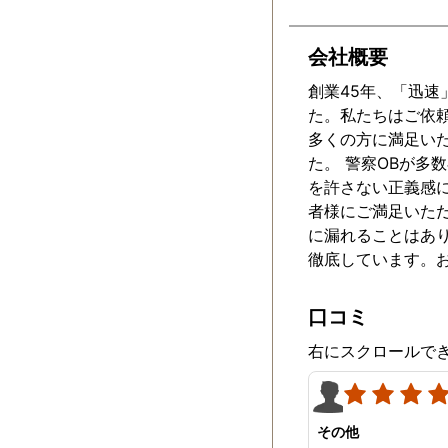
めいたします。
会社概要
創業45年、「迅
た。私たちはご依
多くの方に満足い
た。 警察OBが
を許さない正義感
者様にご満足いた
に漏れることはあ
徹底しています。
口コミ
右にスクロールで
その他