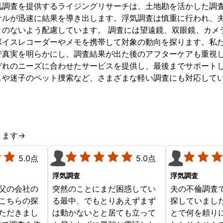
気調査を提供するライジングリサーチは、土地勘を活かした調
ナルが迅速に結果を導き出します。浮気調査は慎重に行われ、
とのないよう配慮しています。 調査には望遠鏡、双眼鏡、カメ
ボイスレコーダーやメモを携帯して対象の動向を探ります。私
で真実を明らかにし、調査結果が出た後のアフターケアも重視
ぞれのニーズに合わせたサービスを提供し、最後までサポートし
しや迷子のペット捜索など、さまざまな軽い調査にも対応して
きます→
5.0点
5.0点
浮気調査
浮気調査
父の会社の
突然のことにまだ困惑してい
夫の不倫調査
こちらの探
る最中、でもとりあえずまず
探していまし
ただきまし
は動かないとと居ても立って
とで何を頼り