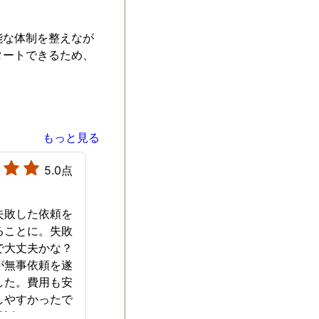
能な体制を整えなが
タートできるため、
もっと見る
5.0点
失敗した依頼を
ることに。失敗
で大丈夫かな？
が無事依頼を遂
した。費用も安
しやすかったで
世話になりまし