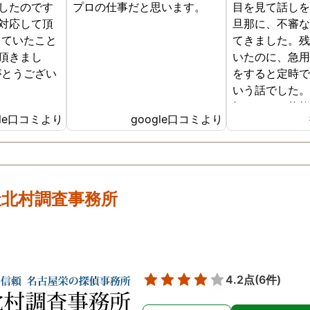
したのです
プロの仕事だと思います。
目を見て話し
に探偵の方々の人柄が表れて
対応して頂
旦那に、不審
いて本当に感謝の気持ちでい
していたこと
てきました。
っぱいです。 お陰様でしっか
頂きまし
いたのに、急
り証拠が取れたので、ここか
がとうござい
をすると定時
らはまた相談に乗っていただ
いう話でした
きながらになってしまいそう
切れている状
ですが、問題解決するために
gle口コミより
google口コミより
るのかも全く
(どんな形の解決になるかはま
した。問い詰
だ不明ですが😅)頑張っていき
いている旦那
たいと思います。 探偵事務所
なってバカみ
迷っている方いらしたらとて
てしまいまし
社北村調査事務所
もおすすめです！
するのは難し
で浮気を調査
決めました。
もスムーズに
動いてくれま
4.2点
(6件)
んできた事だ
くこの先のア