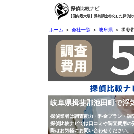
探偵比較ナビ
【国内最大級】浮気調査特化した探偵比
ホーム
>
会社一覧
>
岐阜県
>
揖斐
岐阜県揖斐郡池田町で浮
探偵業者は調査能力・料金プラン・調
探偵比較ナビでは口コミや調査費用の
際はお気軽にお問い合わせください。