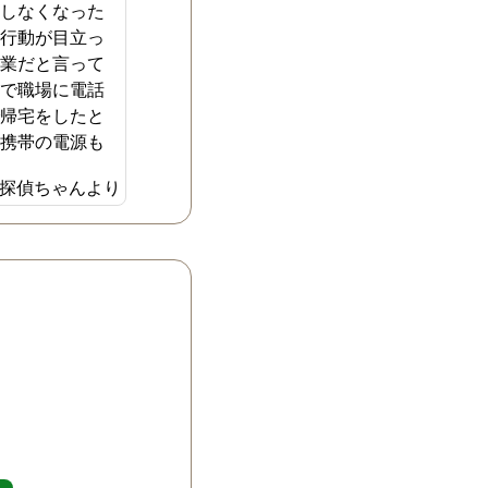
をしなくなった
な行動が目立っ
残業だと言って
用で職場に電話
で帰宅をしたと
。携帯の電源も
態で、どこにい
探偵ちゃんより
わかりませんで
め黙って下を向
に、一人で熱く
たいだなと思っ
た。自分で追及
いと思い、探偵
してもらう事に
自分でやるより
話が進みすぐに
した。一人で悩
ったので、心強
ドバイスにも感