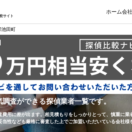
ホーム
会
較サイト
郡池田町
気調査ができる探偵業者一覧です。
査費用に差が出ます。相見積もりをしっかりとって、慎重に業
妥当性なども厳格に審査した上でご加盟いただいている会社様