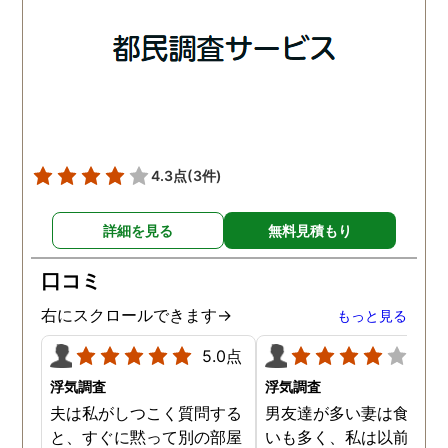
調査は終了し、比較的手ご
調査を行った結果が出た
ろな調査費で夫の不倫の証
いうので、探偵事務所を
拠を手に入れることができ
れました。調査の結果、
ました。
は会社の部下の女性と不
をしていました。帰りは
までほぼ毎日一緒に帰る
うで、たまに2人で会社
早く抜け出しラブホテル
4.3点
(3件)
行くこともあったようで
す。探偵の説明は全て調
詳細を見る
無料見積もり
報告書にも書かれており
写真を確認することもで
口コミ
ました。辛い結果ではあ
ましたが、真実を知るこ
右にスクロールできます→
もっと見る
ができて良かったです。
5.0点
4.0
浮気調査
浮気調査
夫は私がしつこく質問する
男友達が多い妻は食事の
と、すぐに黙って別の部屋
いも多く、私は以前から