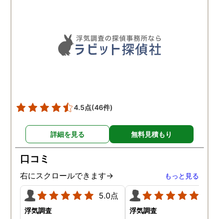
れているのが伝わりました
し、調査日以外でも相談を
聞いて頂いたりと精神的に
も助かりました。 報告書や
調査の動画を見せてもらっ
た時の衝撃は…リアルな映
像作品みたいでした。 調査
終了後も弁護士の紹介等の
ケアもしてもらったり色々
4.5点
(46件)
とお世話になりました！
詳細を見る
無料見積もり
口コミ
右にスクロールできます→
もっと見る
5.0点
5.0
浮気調査
浮気調査