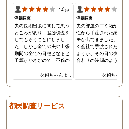
4.0点
4.0
浮気調査
浮気調査
夫の長期出張に関して思う
夫の部屋のゴミ箱から、
ところがあり、追跡調査を
性から手渡された感じの
してもらうことにしまし
モが出てきました。おそ
た。しかし全ての夫の出張
く会社で手渡されたので
期間の全ての日程となると
ょうか、その日の夜の待
予算がかさむので、不倫の
合わせの時間のようなも
証拠が手に入り次第調査を
が書かれていました。こ
打ち切ってもらう契約にし
時になんとなく嫌な予感
探偵ちゃんより
探偵ちゃん
ました。調査初日、その日
したので、夫の身辺調査
は夫は本当に仕事をしてい
会社での過ごし方を探偵
たそうです。しかし2日
調査をしてもらいました
目、夫は仕事を休みにして
探偵に夫の会社の場所を
都民調査サービス
おり、出張先で女性と1日
え、だいたいの夫の仕事
を過ごしたとのことでし
終わる時間なども伝えま
た。その時点で連絡が入り
た。数日後、夫が張り込