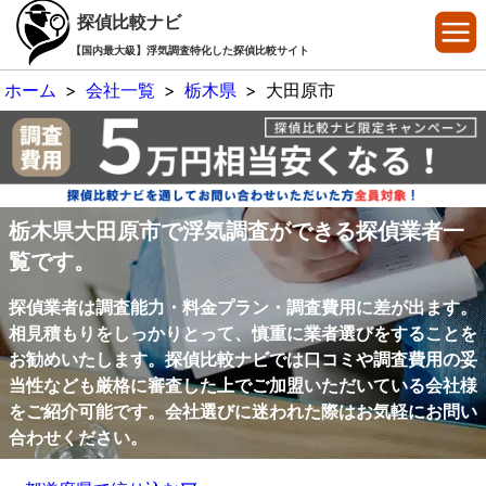
探偵比較ナビ
【国内最大級】浮気調査特化した探偵比較サイト
ホーム
>
会社一覧
>
栃木県
>
大田原市
栃木県大田原市で浮気調査ができる探偵業者一
覧です。
探偵業者は調査能力・料金プラン・調査費用に差が出ます。
相見積もりをしっかりとって、慎重に業者選びをすることを
お勧めいたします。探偵比較ナビでは口コミや調査費用の妥
当性なども厳格に審査した上でご加盟いただいている会社様
をご紹介可能です。会社選びに迷われた際はお気軽にお問い
合わせください。