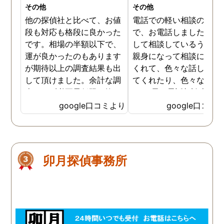
その他
その他
他の探偵社と比べて、お値
電話での軽い相談のつも
段も対応も格段に良かった
で、お電話しましたが！
です。相場の半額以下で、
して相談しているうちに
運が良かったのもあります
親身になって相談にのっ
が期待以上の調査結果も出
くれて、色々な話しを聞
して頂けました。余計な調
てくれたり、色々なアド
査はせず必要最低限に抑え
イス 長い電話相談本当に
てもらえ、変な追加料金も
りがとうございました。 
google口コミより
google口コミ
ない、LINEや電話でまめに
偵をお願いするなら、こ
新着情報を報告してくれる
探偵事務所だなと本当に
ので安心できます。お客様
いました。
思いの良心的な仕事ぶり
卯月探偵事務所
で、信頼できる会社です。
個人的には、栃木で探偵を
依頼するならここしかない
と自信を持ってお勧めでき
ます。