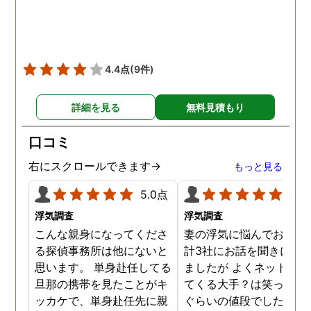
ても助かりました。 経験と
くださりました。鈴木さ
知識も絶大な信頼がおけま
に相談して本当に良かっ
した。 対応力の速さも素晴
です。今回は依頼せず解
らしいです。 また、さまざ
しましたが、今後何かあ
4.4点
(9件)
まな事情も汲んでくださ
たときは迷わず鈴木さん
り、私の精神的なフォロー
お願いしたいと思ってお
詳細を見る
無料見積もり
だけでなく、その後の弁護
ます。本当にありがとう
士の紹介やアドバイスもし
ざいました。
口コミ
ていただき、これから夫と
闘う自信もつきました。 本
右にスクロールできます→
もっと見る
当にMJリサーチさんにそ
5.0点
5.0
して代表の方に出会えてよ
かったと思いました。 今度
浮気調査
浮気調査
お会いできる時は、いい報
こんな親身になってくださ
妻の浮気に悩んでおり、
告ができるようにしたいで
る探偵事務所は他にないと
計3社にお話を聞きに行
す。
思います。 単身赴任してる
ましたが よくネット等に
旦那の携帯を見たことがキ
てくる大手？は笑っちゃ
ッカケで、単身赴任先に親
ぐらいの値段でした。 低