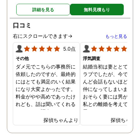
詳細を見る
無料見積もり
口コミ
右にスクロールできます→
もっと見る
5.0点
5.0
その他
浮気調査
ダメ元でこちらの事務所に
結婚当初は妻ととてもラ
依頼したのですが、最終的
ラブでしたが、今ではほ
にはとても満足のいく結果
んど会話もないほど険悪
になり大変よかったです。
仲になってしまいました
料金がやや高めであったけ
おそらく妻には男がおり
れども、話は聞いてくれる
私との離婚を考えている
しきちんと調査してくれる
思います。そこでどうせ
しで非常に満足していま
婚をするのならと思い、
探偵ちゃんより
探偵ちゃん
す。調査が終わった後もし
の不倫の証拠を押さえて
っかりとサポートしていた
から離婚を提案すること