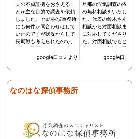
夫の不貞証拠をおさえるこ
旦那の浮気調査の依頼の
とが主な目的で調査を依頼
め無料相談をいたしまし
しました。 他の探偵事務所
た。代表の鈴木さんが電
にも何件か問合わせはして
相談から対面相談まです
いたのですが状況からして
に対応してくださりまし
長期戦も考えられたので、
た。対面相談でもとても
金額を提示されそれが払え
身になって相談に乗って
ないとそもそも相談もでき
ださりすぐに契約といっ
google口コミより
google口コミ
ない状態でした。 そんな中
こともなく金銭的な問題
ダメ元で同じ相談をした
ありましたので相談して
ら、代表の方が素早く対応
らでいいよと快く言って
してくださり、そして私が
さりました。結果として
なのはな探偵事務所
持ってる情報から的確にア
貞行為の確たる写真が出
ドバイスもしてくださいま
きたため依頼はせず示談
した。当日の調査も私のよ
進みましたが、依頼をし
みよりも先をよみ夫の行動
いないのにも関わらずそ
を予想しながら調査してく
後どうですか？と連絡ま
れて、実際に不貞の現場も
して下さり応援してるか
数回おさえることができと
ねと温かい言葉までかけ