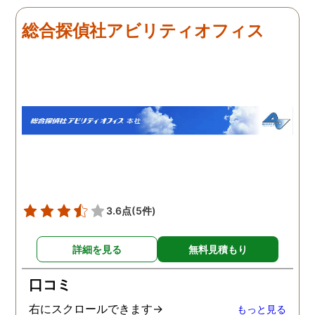
だき、その節は大変お世話
しました。最近では私が
になりました。さすが調査
みの日に妻は外出するこ
総合探偵社アビリティオフィス
のプロフェッショナルだと
が多く、探偵にもその旨
いう思いです。
伝えて調査プランを立て
もらいました。調査当日
開始直後に探偵から連絡
入り、妻が男とラブホテ
に入って行った瞬間を押
えたとのことでした。あ
りにも結果が出るのが早
て驚きましたが、これで
のイメージ通りに物事を
めて行くことができそう
3.6点
(5件)
す。
詳細を見る
無料見積もり
口コミ
右にスクロールできます→
もっと見る