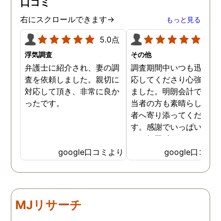
口コミ
右にスクロールできます→
もっと見る
5.0点
5.0
浮気調査
その他
弁護士に紹介され、妻の調
調査期間中いつも迅速に
査を依頼しました。親切に
応してくださり心強く感
対応して頂き、非常に良か
ました。明朗会計ですし
ったです。
当者の方も素晴らしく依
者へ寄り添ってください
す。感謝でいっぱいです
あッ毎回 出して頂いた日
茶が美味しくてさらに「
google口コミより
google口コミ
ッ」と一息つけていまし
笑
MJリサーチ