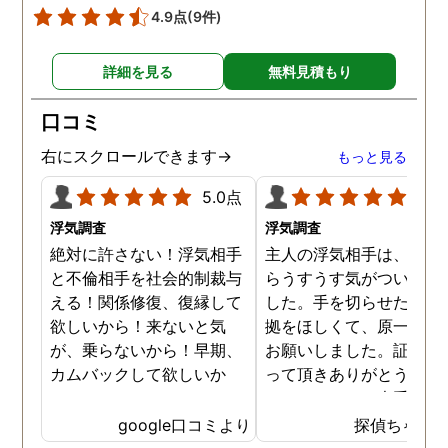
4.9点
(9件)
詳細を見る
無料見積もり
口コミ
右にスクロールできます→
もっと見る
5.0点
5.0
浮気調査
浮気調査
絶対に許さない！浮気相手
主人の浮気相手は、以前
と不倫相手を社会的制裁与
らうすうす気がついてい
える！関係修復、復縁して
した。手を切らせたくて
欲しいから！来ないと気
拠をほしくて、原一さん
が、乗らないから！早期、
お願いしました。証拠を
カムバックして欲しいか
って頂きありがとうござ
ら！
ました。やはり大手の会
は違いますね。
google口コミより
探偵ちゃん