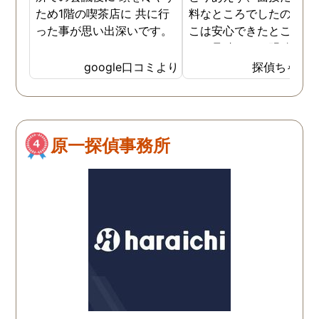
ため1階の喫茶店に 共に行
料なところでしたので、
った事が思い出深いです。
こは安心できたところで
た。見積もりは明確でし
のでそこは信頼できまし
google口コミより
探偵ちゃん
た。ある程度自信がある
柄に関して、その証拠を
さえる段階になって探偵
使わないと、調査費のみ
原一探偵事務所
っていかれてもったいな
と思います。そのような
ドバイスもくださいまし
た。