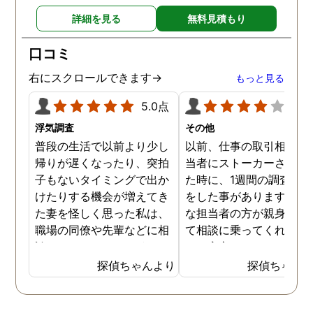
詳細を見る
無料見積もり
口コミ
右にスクロールできます→
もっと見る
5.0点
4.0
浮気調査
その他
普段の生活で以前より少し
以前、仕事の取引相手の
帰りが遅くなったり、突拍
当者にストーカーされて
子もないタイミングで出か
た時に、1週間の調査依
けたりする機会が増えてき
をした事があります。親
た妻を怪しく思った私は、
な担当者の方が親身にな
職場の同僚や先輩などに相
て相談に乗ってくれたた
談していました。 そういっ
め、安心しました。同じ
た相談の回答の一つに調査
うな被害に遭う可能性も
探偵ちゃんより
探偵ちゃん
を依頼することを勧めら
慮し、引越しましたので
れ、私は一度相談してみま
もう大丈夫かと思います