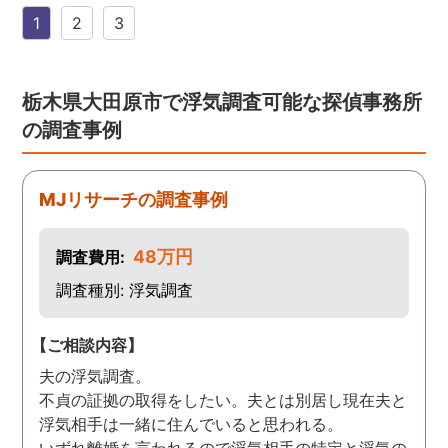
した。 無料相談を受け簡単
1
2
3
に見積もりをもらったとこ
ろ、それほど財布への負担
はなかったので、軽い気持
ちで依頼してみました。 結
栃木県大田原市で浮気調査可能な探偵事務所
果から言うと黒たったので
の調査事例
複雑ですが感謝していま
す。
MJリサーチの調査事例
48万円
調査費用:
調査種別: 浮気調査
【ご相談内容】
夫の浮気調査。
不貞の証拠の取得をしたい。夫とは別居し現在夫と
浮気相手は一緒に住んでいると思われる。
いずれ離婚を言われるので浮気相手の特定と浮気の