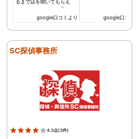
るまで話を聞いてもらえ
て、ここならという思いで
依頼しました。代表さんが
google口コミより
google口コミ
私と一緒に戦ってくれてる
感じがして、心強かったで
す。証拠も無事にとれて、
現在離婚調停中です。弁護
SC探偵事務所
士さんも紹介してもらえて
本当に良かったです。
4.3点
(3件)