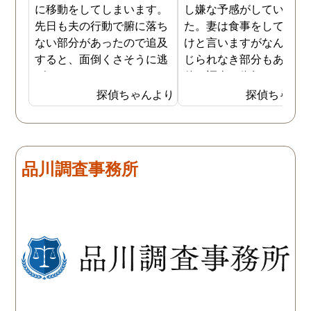
に移動をしてしまいます。
し嫌な予感がしていまし
先日も夫の行動で腑に落ち
た。妻は食事をしている
ない部分があったので追及
けと言いますがなんとも
すると、面倒くさそうに逃
じられなき部分もあり、
げてしまいました。そこで
偵に調査を依頼しました
探偵に夫の行動について調
妻は定期的に男友達と食
探偵ちゃんより
探偵ちゃん
査をしてもらうと、やはり
に出かけているため、調
私の想像通り女と頻繁に会
日は簡単に決めることが
っていることが分かりまし
きました。そして調査の
た。さらに探偵が入手した
果、妻が男友達と食事だ
品川調査事務所
証拠から二人が肉体関係を
ではなくラブホテルにも
持っていることも分かり、
っていることが判明し、
以前から夫が不倫をしてい
れも複数の男友達と関係
たことが発覚したのです。
持っていることが分かり
私が夫を疑うだけでは夫の
した。想像以上に妻の浮
不倫の実態を知ることがで
の状態が酷かったので、
きませんでしたので、真相
然としてしまいました。
を究明して頂いた探偵には
感謝しかありません。