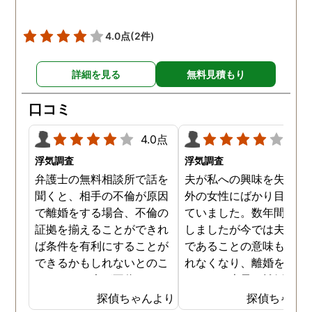
4.0点
(2件)
詳細を見る
無料見積もり
口コミ
4.0点
4.0
浮気調査
浮気調査
弁護士の無料相談所で話を
夫が私への興味を失くし
聞くと、相手の不倫が原因
外の女性にばかり目を向
で離婚をする場合、不倫の
ていました。数年間は我
証拠を揃えることができれ
しましたが今では夫と夫
ば条件を有利にすることが
であることの意味も感じ
できるかもしれないとのこ
れなくなり、離婚を決意
とでした。夫が不倫をして
ました。素早く離婚を成
いるのは確実なのですが、
させるためには夫の不倫
探偵ちゃんより
探偵ちゃん