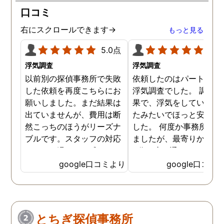
口コミ
右にスクロールできます→
もっと見る
5.0点
5.0
浮気調査
浮気調査
以前別の探偵事務所で失敗
依頼したのはパートナー
した依頼を再度こちらにお
浮気調査でした。 調査の
願いしました。まだ結果は
果で、浮気をしていなか
出ていませんが、費用は断
たみたいでほっと安心し
然こっちのほうがリーズナ
した。 何度か事務所に行
ブルです。スタッフの対応
ましたが、最寄りから徒
なんかも温かみを感じま
3分程度で通いやすかっ
す。はじめからこちらにす
です。
google口コミより
google口コミ
ればよかったです😢 …
とちぎ探偵事務所