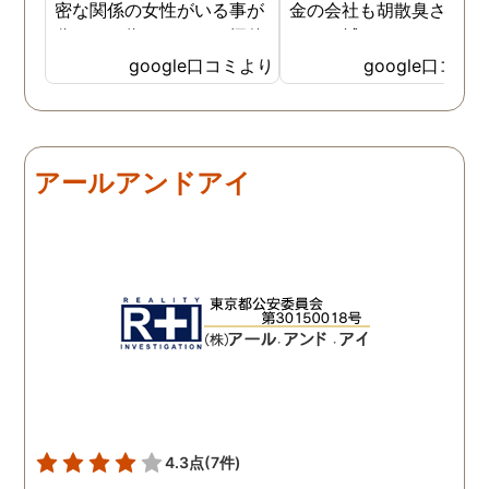
密な関係の女性がいる事が
金の会社も胡散臭さがど
分かった為、なのはな探偵
しても拭えなくて、、、 
事務所さんにお願いする事
ちらの相談員？さんは人
google口コミより
google口コミ
になりました。 こちらの探
経験が豊富な様で自分の
偵事務所さんの社長さんは
みにそったアドバイスを
大手の探偵事務所で働かれ
ていただき、調査を実施
てた事もあり、親切丁寧
る前後も頻繁に連絡いた
アールアンドアイ
で、更に突然の依頼でも、
けたのでとても心強かっ
出来る限り予定を合わせて
と記憶しております 調査
下さりました。 精神的に病
体は既に終了しています
んでしまい、辛かったので
が、この先また問題が出
すが、自分ごとの様に考え
きた時は一番に相談させ
てくださったので、〇〇さ
いただきます 本当に、あ
んには、どんだけ救われた
がとうございました
か分かりません。 ありがと
うございます。
4.3点
(7件)