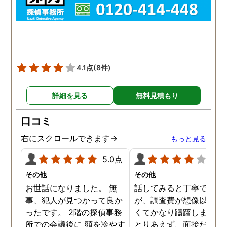
4.1点
(8件)
詳細を見る
無料見積もり
口コミ
右にスクロールできます→
もっと見る
5.0点
4.0
その他
その他
お世話になりました。 無
話してみると丁寧でした
事、犯人が見つかって良か
が、調査費が想像以上に
ったです。 2階の探偵事務
くてかなり躊躇しました
所での会議後に 頭を冷やす
とりあえず、面接だけは