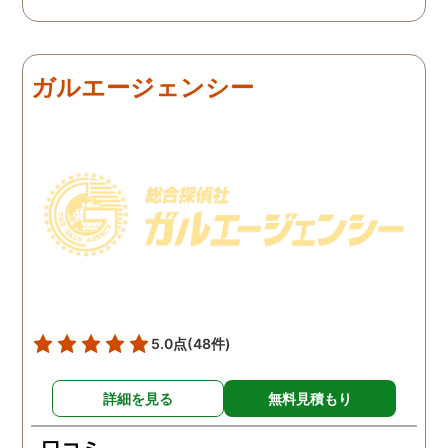
私の証言だけでは効力が弱
証拠を手に入れることが
いようです。弁護士のアド
っ取り早く、探偵に調査
バイスを受け、探偵に不倫
依頼しました。探偵に夫
の証拠を集めてもらうこと
行動パターンを伝え、予
ガルエージェンシー
にしました。夫は私への関
の範囲内で最も成果を上
心など全くありませんの
られそうな調査プランを
で、帰宅せずに外泊するこ
ててもらいました。おか
とはしょっちゅうです。次
で調査費の節約ができま
の休みも休日出勤と称して
たし、夫と離婚をするの
家を空けているので、この
必要な不倫の証拠も手に
日に証拠集めをお願いしま
れることができました。
した。夫が言う休日出勤な
どは真っ赤な嘘で、探偵が
調査を始めて間もなく女性
と会い、そのまま夜まで過
5.0点
(48件)
ごしていたようです。その
間もラブホテルの利用もし
詳細を見る
無料見積もり
たようで、たった一日で不
倫の証拠を揃えることがで