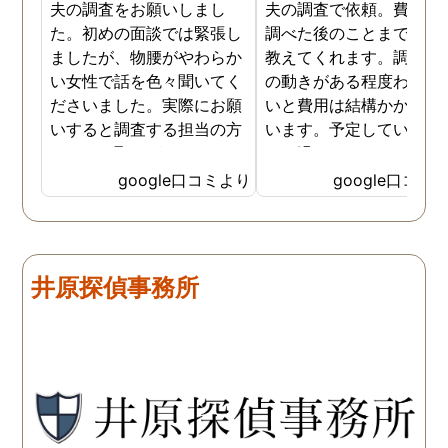
夫の調査をお願いしまし
夫の調査で依頼。費用や
た。初めの面談では緊張し
調べた後のことまで詳し
ましたが、物腰がやわらか
教えてくれます。調査対
い女性で話を色々聞いてく
の動きがある程度わから
ださいました。実際にお願
いと費用は結構かかると
いすると調査する担当の方
います。予定していた時
とのやり取りがメインで、
より過ぎてしまいました
色々不安や心配な事の共有
が、そのまま調査してい
google口コミより
google口コミ
をしてくれました。探偵の
だき、しっかり証拠取れ
方に依頼となると丸投げで
した。あ、もちろん過ぎ
お願いするイメージでした
分は追加料金払いました
が、二人三脚で協力しあい
調査が終わって今後どう
井原探偵事務所
ながら、進めて行った感じ
るかの相談もしっかりし
です。こちらもある程度、
くれるので、次に何をす
時間や場所が絞れると調査
ばいいのかわかる為、悩
がスムーズに進んで良いか
ずに突き進めます。 あり
と思います。思い切ってお
とうございました。
願いして良かったです。 こ
の度はありがとうございま