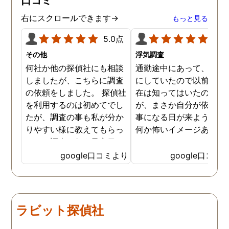
口コミ
きました。
右にスクロールできます→
もっと見る
5.0点
5.0
その他
浮気調査
何社か他の探偵社にも相談
通勤途中にあって、毎日
しましたが、こちらに調査
にしていたので以前から
の依頼をしました。 探偵社
在は知ってはいたのです
を利用するのは初めてでし
が、まさか自分が依頼す
たが、調査の事も私が分か
事になる日が来ようとは
りやすい様に教えてもらっ
何か怖いイメージありま
たり、調査を行う予定日は
たけど、スタッフの方の
私の希望を聞いてもらいつ
応も良く、安心して相談
google口コミより
google口コミ
つ、探偵さんのご意見も取
きました。 調査後に弁護
り入れ、細かく打ち合わせ
さんも紹介していただき
をして決めてもらいまし
バッチリ慰謝料請求出来
た。調査を行った日はその
した！ありがとうござい
ラビット探偵社
日の報告を入れてくれたり
した！
としっかり調査をやってく