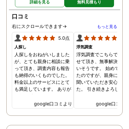
詳細を見る
無料見積もり
口コミ
右にスクロールできます→
もっと見る
5.0点
5.0
人探し
浮気調査
人探しをおねがいしました
浮気調査でこちらで相談
が、とても親身に相談に乗
せて頂き、無事解決に向
って頂き、調査内容も報告
いそうです。 始めて相談
も納得のいくものでした。
たのですが、親身になっ
料金以上のサービスにとて
聞いていただき安心しま
も満足しています。 ありが
た。 引き続きよろしくお
とうございました！
いします。
google口コミより
google口コミ