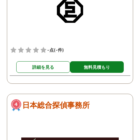
頂き、ホテルからの証拠を
撮って頂いたのは、ありが
たかったです。 調査が終わ
った後も、Lineや電話で今
後の事についてアドバイス
を頂いて、とても信頼出来
-点
(-件)
る探偵事務所さんだと、あ
らためて思いました。 事務
所の皆様にお世話になった
詳細を見る
無料見積もり
ので、クチコミの方書かせ
ていただきます。ありがと
うございました。
日本総合探偵事務所