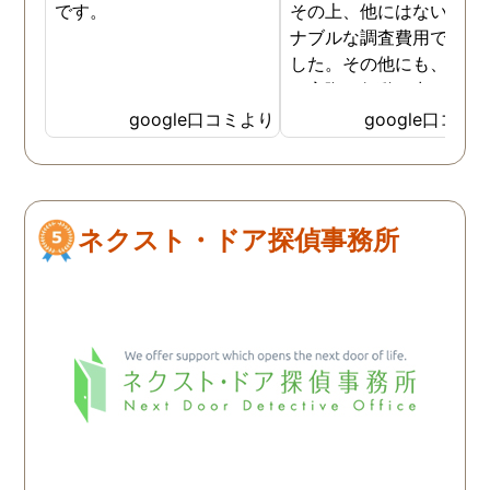
です。
その上、他にはないリー
ナブルな調査費用で済み
した。その他にも、相談
ら実際に行動に出て頂い
のが、スゴく早く問題を
google口コミより
google口コミ
決していただき、大変助
りました。 次回も是非お
いしようと思いました。
しろ最初の相談の段階が
ネクスト・ドア探偵事務所
本当に無料なのが、よか
たです。