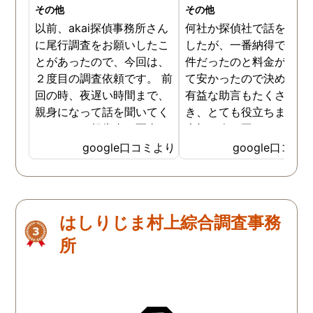
その他
その他
以前、akai探偵事務所さん
何社か探偵社で話を聞き
に尾行調査をお願いしたこ
したが、一番納得できる
とがあったので、今回は、
件だったのと料金が比較
２度目の調査依頼です。 前
て安かったので決めまし
回の時、夜遅い時間まで、
有益な助言もたくさん頂
親身になって話を聞いてく
き、とても役立ちました
れたのと、報告書の写真
大切な人が困っていたら
が、場所が悪かったのに、
番に紹介したいと思える
google口コミより
google口コミ
とても鮮明に写っていたの
偵事務所です
で、再度、調査をお願いさ
せて頂きました。 ある程
度、自分でも行動パターン
はしりじま村上綜合調査事務
の把握をしていましたが、
所
現場で動いて頂いている探
偵さんの働きぶりが良く
て、解決に至るまでスムー
ズでした。 とくに、急なお
願いの時に人員を手配して