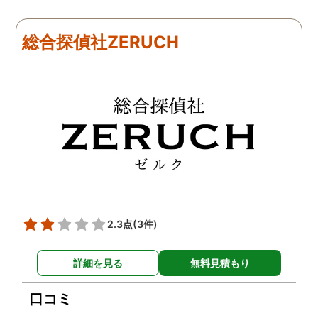
探偵が紹介してくれた弁護
想が強くなっていたよう
士と一緒に戦っていこうと
だ。普段は普通なのに夜
総合探偵社ZERUCH
思います。探偵に支払った
なるとおかしくなってそ
費用も思ったよりリーズナ
ような行動を起こしてい
ブルで良かったです。「こ
ようだ。
れからもサポートしていき
ますから。」と言う探偵か
らの言葉には本当に励まさ
れました。これからも弁護
士同様にサポートをお願い
したいと考えています。
2.3点
(3件)
詳細を見る
無料見積もり
口コミ