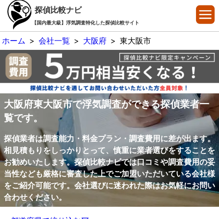
探偵比較ナビ
【国内最大級】浮気調査特化した探偵比較サイト
ホーム
>
会社一覧
>
大阪府
>
東大阪市
大阪府東大阪市で浮気調査ができる探偵業者一
覧です。
探偵業者は調査能力・料金プラン・調査費用に差が出ます。
相見積もりをしっかりとって、慎重に業者選びをすることを
お勧めいたします。探偵比較ナビでは口コミや調査費用の妥
当性なども厳格に審査した上でご加盟いただいている会社様
をご紹介可能です。会社選びに迷われた際はお気軽にお問い
合わせください。