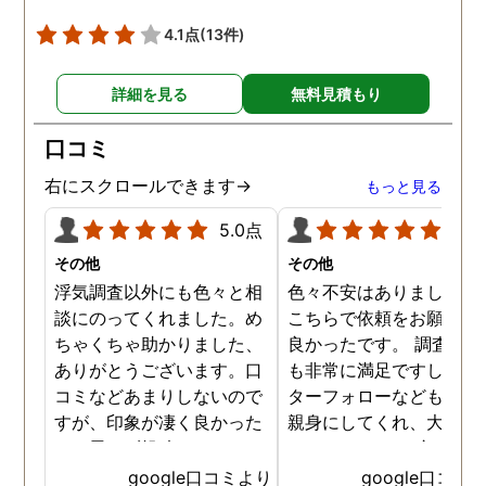
4.1点
(13件)
詳細を見る
無料見積もり
口コミ
右にスクロールできます→
もっと見る
5.0点
5.0
その他
その他
浮気調査以外にも色々と相
色々不安はありましたが
談にのってくれました。め
こちらで依頼をお願いし
ちゃくちゃ助かりました、
良かったです。 調査結果
ありがとうございます。口
も非常に満足ですし、ア
コミなどあまりしないので
ターフォローなどもとて
すが、印象が凄く良かった
親身にしてくれ、大変助
ので思わず投稿しました。
りました。 この度は本当
ありがとうございました
google口コミより
google口コミ