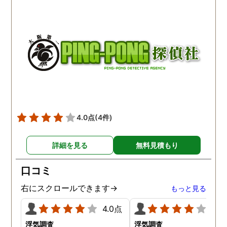
ったので、尻尾をつかんだ
とぼけていた夫も報告書
ーと興奮からの問題ない結
写真を見せる事で観念し
論だったので疲れ果ててし
ので、やはり探偵が用意
まいました。結果結婚を了
た不倫調査の証拠はとて
承し私たちは結婚しまし
役に立ちますね。
た。これに懲りたようで、
妹の時は依頼しませんでし
た。親として心配な気持ち
は分かりますが、始めから
子供を信じて欲しかったで
4.0点
(4件)
す。今ではネタとして酒の
肴になっています。
詳細を見る
無料見積もり
口コミ
右にスクロールできます→
もっと見る
4.0点
4.0
浮気調査
浮気調査