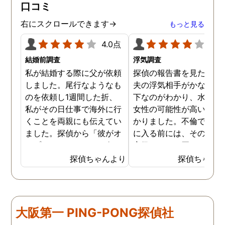
口コミ
右にスクロールできます→
もっと見る
4.0点
4.0
結婚前調査
浮気調査
私が結婚する際に父が依頼
探偵の報告書を見たとき
しました。尾行なようなも
夫の浮気相手がかなりの
のを依頼し1週間した折、
下なのがわかり、水商売
私がその日仕事で海外に行
女性の可能性が高いのも
くことを両親にも伝えてい
かりました。不倫でホテ
ました。探偵から「彼がオ
に入る前には、その女性
ープンカーでどこかへ向か
高級バックを買ったのも
っています、会っているの
かり驚きました。怒りも
探偵ちゃんより
探偵ちゃん
は、、お嬢さんです！」と
りましたが、妻がいるの
父に報告があり、父は私が
隠れてこういう事をする
海外に行っているはずなの
が情けなくて、報告書の
に、何故。。と。夜からの
拠を見せてすぐに夫の不
大阪第一 PING-PONG探偵社
便とまでは知らせていなか
を辞めさせました。最初