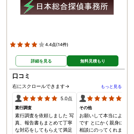
4.4点
(14件)
詳細を見る
無料見積もり
口コミ
右にスクロールできます→
もっと見る
5.0点
5.0
素行調査
その他
素行調査を依頼しました 写
お願いして本当によかっ
真、報告書もまとめて丁寧
です とにかく親身になっ
な対応をしてもらえて満足
相談にのってくれました