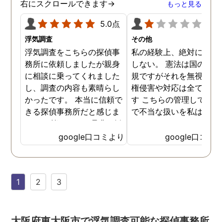
右にスクロールできます→
もっと見る
5.0点
1.0
浮気調査
その他
浮気調査をこちらの探偵事
私の経験上、絶対にお勧
務所に依頼しましたが親身
しない。 憲法は国の最高
に相談に乗ってくれました
規ですがそれを無視した
し、調査の内容も素晴らし
権侵害や対応は全て違法
かったです。 本当に信頼で
す こちらの管理している
きる探偵事務所だと感じま
で不当な扱いを私は受け
した。 皆さんにも是非お勧
した
めしたいと思います。
google口コミより
google口コミ
1
2
3
大阪府東大阪市で浮気調査可能な探偵事務所