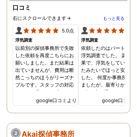
口コミ
右にスクロールできます→
もっと見る
5.0点
5.0
浮気調査
浮気調査
以前別の探偵事務所で失敗
依頼したのはパートナー
した依頼を再度こちらにお
浮気調査でした。 調査の
願いしました。まだ結果は
果で、浮気をしていなか
出ていませんが、費用は断
たみたいでほっと安心し
然こっちのほうがリーズナ
した。 何度か事務所に行
ブルです。スタッフの対応
ましたが、最寄りから徒
なんかも温かみを感じま
3分程度で通いやすかっ
す。はじめからこちらにす
です。
google口コミより
google口コミ
ればよかったです😢 …
Akai探偵事務所