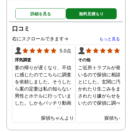
詳細を見る
無料見積もり
口コミ
右にスクロールできます→
もっと見る
5.0点
5.0
浮気調査
その他
妻の帰りが遅くなり、不信
ご近所トラブルが発生し
に感じたのでこちらに調査
いるので探偵に相談する
を依頼しました。そうした
とにした。玄関に汚物を
ら案の定妻は私の知らない
かれたり生ごみをまき散
男性とホテルに行っていま
されたり嫌がらせを受け
した。しかもバッチリ動画
いたので探偵に調べても
でキスしている姿が写し出
うことにした。誰がやっ
されていました。本当にシ
いるのか何が原因なのか
探偵ちゃんより
探偵ちゃん
ョックでしたが、これでス
べてもらうと隣の奥さん
ッキリしました。裁判では
った。痴呆症が進み被害