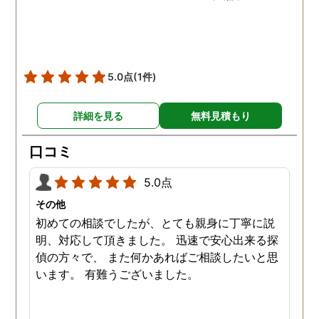
クのメッセージでのやり
りが出てきました。また
行ったことのないはずの
ンフレットや地図が出て
たり、どんどん証拠が増
5.0点
(1件)
ていきました。 ただ、相
と一緒にいる現場を抑え
詳細を見る
無料見積もり
ことはどうしてもできず
探偵事務所へ相談しまし
口コミ
た。 ２ヶ月ほど待つと、
明な写真が添付された報
5.0点
書が上がってきて、大変
その他
きました。会話の内容の
初めての相談でしたが、とても親身に丁寧に説
モなどもあり、金額はか
明、対応して頂きました。 迅速で安心出来る探
りましたが利用してよか
偵の方々で、 また何かあればご相談したいと思
たと思っています。
います。 有難うございました。