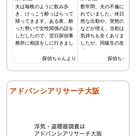
夫は毎晩のように飲み歩
数年間、夫の不倫に悩ま
き、けっこう酔っぱらって
れていました。休日の不
帰ってきます。ある夜、酔
然な出勤や、突然の飲み
った勢いで女性関係の話を
などが増え、当初は怪し
しだしたので、翌日探偵事
気持ちも全くありません
務所に相談をしに行きまし
したが、同級生の友人か
た。そこで相談員に勧めら
「もしかして怪しいんじ
れ、一度夫の浮気調査をし
ないの」と忠告を受けて
探偵ちゃんより
探偵ちゃん
てもらうことになりまし
らもう一度考え直してみ
た。夫はほぼ毎日飲み歩い
した。 以前に比べて、空
て酔っ払っているので、調
気のような会話が増えた
査は簡単だったようです。
り、家の中でもケータイ
アドバンシアリサーチ大阪
4日ほど調査報告書もまと
肌身離さず持っていたり
めてくれて、夫が会社の後
と、確かに不自然な行動
輩と不倫をしていること、
増えました。 そこで、夫
その後輩の自宅の場所、二
でかけているときに書斎
人が頻繁に会っているお店
覗いたり、パソコンを開
などが分かりました。
たりすると、フェイスブ