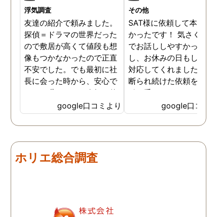
浮気調査
その他
友達の紹介で頼みました。
SAT様に依頼して本当に
探偵＝ドラマの世界だった
かったです！ 気さくな人
ので敷居が高くて値段も想
でお話ししやすかったで
像もつかなかったので正直
し、お休みの日もしっか
不安でした。でも最初に社
対応してくれました。 他
長に会った時から、安心で
断られ続けた依頼をすぐ
きる・喋りやすい人柄。的
引き受けてくれて、精神
確な値段。その場で決めま
にものすごく助けられま
google口コミより
google口コミ
した。私は浮気調査だった
た。 感謝しています。 
のですが、早く証拠が撮れ
当にありがとうございま
たので返金してくれまし
た。
た。何でも相談に乗ってく
ホリエ総合調査
れる社長。完璧な仕事をし
てくれる調査員。最高な探
偵事務所だと思います。知
識のない私の味方になって
くれて心強かったです。探