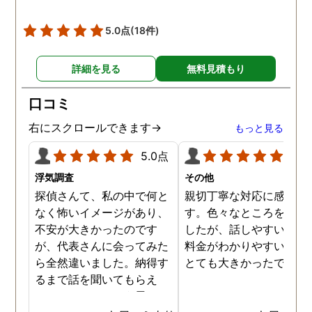
5.0点
(18件)
詳細を見る
無料見積もり
口コミ
右にスクロールできます→
もっと見る
5.0点
5.0
浮気調査
その他
探偵さんて、私の中で何と
親切丁寧な対応に感謝し
なく怖いイメージがあり、
す。色々なところを探し
不安が大きかったのです
したが、話しやすいこと
が、代表さんに会ってみた
料金がわかりやすいこと
ら全然違いました。納得す
とても大きかったです。
るまで話を聞いてもらえ
て、ここならという思いで