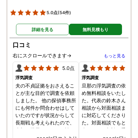
5.0点
(54件)
詳細を見る
無料見積もり
口コミ
右にスクロールできます→
もっと見る
5.0点
5.0
浮気調査
浮気調査
夫の不貞証拠をおさえるこ
旦那の浮気調査の依頼の
とが主な目的で調査を依頼
め無料相談をいたしまし
しました。 他の探偵事務所
た。代表の鈴木さんが電
にも何件か問合わせはして
相談から対面相談まです
いたのですが状況からして
に対応してくださりまし
長期戦も考えられたので、
た。対面相談でもとても
金額を提示されそれが払え
身になって相談に乗って
ないとそもそも相談もでき
ださりすぐに契約といっ