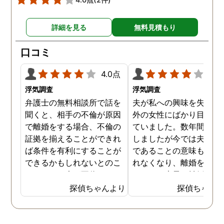
詳細を見る
無料見積もり
口コミ
4.0点
4.0
浮気調査
浮気調査
弁護士の無料相談所で話を
夫が私への興味を失くし
聞くと、相手の不倫が原因
外の女性にばかり目を向
で離婚をする場合、不倫の
ていました。数年間は我
証拠を揃えることができれ
しましたが今では夫と夫
ば条件を有利にすることが
であることの意味も感じ
できるかもしれないとのこ
れなくなり、離婚を決意
とでした。夫が不倫をして
ました。素早く離婚を成
いるのは確実なのですが、
させるためには夫の不倫
探偵ちゃんより
探偵ちゃん
私の証言だけでは効力が弱
証拠を手に入れることが
いようです。弁護士のアド
っ取り早く、探偵に調査
バイスを受け、探偵に不倫
依頼しました。探偵に夫