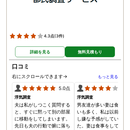
ました。
は会社の部下の女性と不
をしていました。帰りは
までほぼ毎日一緒に帰る
うで、たまに2人で会社
早く抜け出しラブホテル
4.3点
(3件)
行くこともあったようで
す。探偵の説明は全て調
詳細を見る
無料見積もり
報告書にも書かれており
写真を確認することもで
口コミ
ました。辛い結果ではあ
ましたが、真実を知るこ
右にスクロールできます→
もっと見る
ができて良かったです。
5.0点
4.0
浮気調査
浮気調査
夫は私がしつこく質問する
男友達が多い妻は食事の
と、すぐに黙って別の部屋
いも多く、私は以前から
に移動をしてしまいます。
し嫌な予感がしていまし
先日も夫の行動で腑に落ち
た。妻は食事をしている