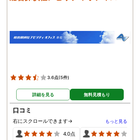
のプロフェッショナルだと
が多く、探偵にもその旨
いう思いです。
伝えて調査プランを立て
もらいました。調査当日
開始直後に探偵から連絡
入り、妻が男とラブホテ
に入って行った瞬間を押
えたとのことでした。あ
りにも結果が出るのが早
て驚きましたが、これで
のイメージ通りに物事を
めて行くことができそう
3.6点
(5件)
す。
詳細を見る
無料見積もり
口コミ
右にスクロールできます→
もっと見る
4.0点
4.0