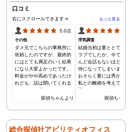
士の紹介やアドバイスもし
ざいました。
口コミ
ていただき、これから夫と
闘う自信もつきました。 本
右にスクロールできます→
もっと見る
当にMJリサーチさんにそ
して代表の方に出会えてよ
5.0点
5.0
かったと思いました。 今度
その他
浮気調査
お会いできる時は、いい報
ダメ元でこちらの事務所に
結婚当初は妻ととてもラ
告ができるようにしたいで
依頼したのですが、最終的
ラブでしたが、今ではほ
す。
にはとても満足のいく結果
んど会話もないほど険悪
になり大変よかったです。
仲になってしまいました
料金がやや高めであったけ
おそらく妻には男がおり
れども、話は聞いてくれる
私との離婚を考えている
しきちんと調査してくれる
思います。そこでどうせ
しで非常に満足していま
婚をするのならと思い、
探偵ちゃんより
探偵ちゃん
す。調査が終わった後もし
の不倫の証拠を押さえて
っかりとサポートしていた
から離婚を提案すること
だき、その節は大変お世話
しました。最近では私が
になりました。さすが調査
みの日に妻は外出するこ
総合探偵社アビリティオフィス