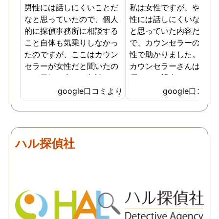
男性には話しにくいことだ
私は女性ですが、やはり
なと思っていたので、個人
性には話しにくいな。。
的に探偵事務所に相談する
と思っていた内容だった
こと自体も気乗りしなかっ
で、カウンセラーの方が
たのですが、ここはカウン
性で助かりました。MR
セラーが女性だと聞いたの
カウンセラーさんはすご
で、勇気を出して相談して
優しくて親身になって話
みることにしました。感極
聞いてくれるので思わず
google口コミより
google口コミ
まって泣いてしまったり、
を流して話してしまいま
感情が表に出すぎてしまう
た。それほど自分がずっ
私にも温かく寄り添ってく
不安だったのを再確認し
ださったので安心して悩み
した、調査料金は決して
ハル探偵社
を話せました。他はどうか
いとは言えませんが、調
わかりませんが、東京駅前
自体がめちゃくちゃ早い
相談室では調査後もメンタ
し、その後のフォローも
ルが不安定になってしまっ
厚いのでこの値段出して
た私のケアをしっかりして
も東京駅前相談室にお願
くださったおかげで、今は
して良かったと思ってい
元気に過ごせています。
す。