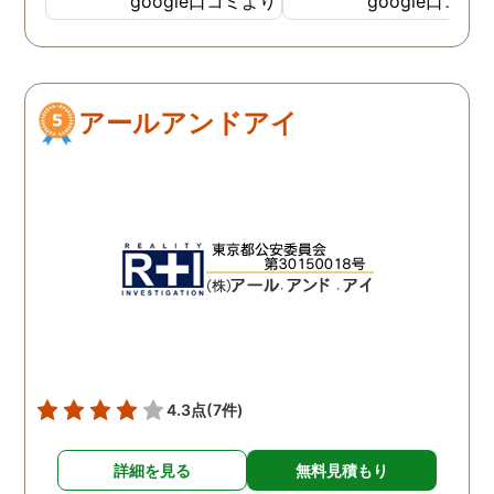
google口コミより
google口コミ
ない状態でした。 そんな中
こともなく金銭的な問題
ダメ元で同じ相談をした
ありましたので相談して
ら、代表の方が素早く対応
らでいいよと快く言って
してくださり、そして私が
さりました。結果として
アールアンドアイ
持ってる情報から的確にア
貞行為の確たる写真が出
ドバイスもしてくださいま
きたため依頼はせず示談
した。当日の調査も私のよ
進みましたが、依頼をし
みよりも先をよみ夫の行動
いないのにも関わらずそ
を予想しながら調査してく
後どうですか？と連絡ま
れて、実際に不貞の現場も
して下さり応援してるか
数回おさえることができと
ねと温かい言葉までかけ
ても助かりました。 経験と
くださりました。鈴木さ
知識も絶大な信頼がおけま
に相談して本当に良かっ
した。 対応力の速さも素晴
です。今回は依頼せず解
らしいです。 また、さまざ
しましたが、今後何かあ
4.3点
(7件)
まな事情も汲んでくださ
たときは迷わず鈴木さん
り、私の精神的なフォロー
お願いしたいと思ってお
詳細を見る
無料見積もり
だけでなく、その後の弁護
ます。本当にありがとう