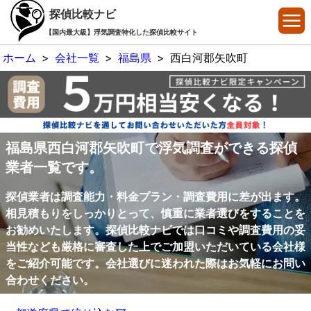
探偵比較ナビ
【国内最大級】浮気調査特化した探偵比較サイト
ホーム
>
会社一覧
>
福島県
>
西白河郡矢吹町
福島県西白河郡矢吹町で浮気調査ができる探偵
業者一覧です。
探偵業者は調査能力・料金プラン・調査費用に差が出ます。
相見積もりをしっかりとって、慎重に業者選びをすることを
お勧めいたします。探偵比較ナビでは口コミや調査費用の妥
当性なども厳格に審査した上でご加盟いただいている会社様
をご紹介可能です。会社選びに迷われた際はお気軽にお問い
合わせください。