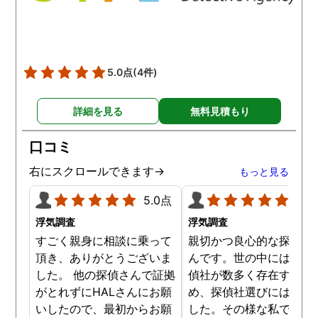
5.0点
(4件)
詳細を見る
無料見積もり
口コミ
右にスクロールできます→
もっと見る
5.0点
5.0
浮気調査
浮気調査
すごく親身に相談に乗って
親切かつ良心的な探偵社
頂き、ありがとうございま
んです。世の中には詐欺
した。 他の探偵さんで証拠
偵社が数多く存在するた
がとれずにHALさんにお願
め、探偵社選びには慎重
いしたので、最初からお願
した。その様な私でした