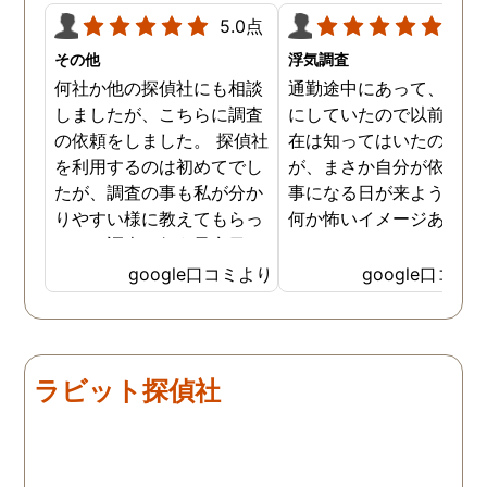
5.0点
5.0
その他
浮気調査
何社か他の探偵社にも相談
通勤途中にあって、毎日
しましたが、こちらに調査
にしていたので以前から
の依頼をしました。 探偵社
在は知ってはいたのです
を利用するのは初めてでし
が、まさか自分が依頼す
たが、調査の事も私が分か
事になる日が来ようとは
りやすい様に教えてもらっ
何か怖いイメージありま
たり、調査を行う予定日は
たけど、スタッフの方の
私の希望を聞いてもらいつ
応も良く、安心して相談
google口コミより
google口コミ
つ、探偵さんのご意見も取
きました。 調査後に弁護
り入れ、細かく打ち合わせ
さんも紹介していただき
をして決めてもらいまし
バッチリ慰謝料請求出来
た。調査を行った日はその
した！ありがとうござい
ラビット探偵社
日の報告を入れてくれたり
した！
としっかり調査をやってく
れているのが伝わりました
し、調査日以外でも相談を