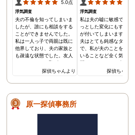
5.0点
5.0
浮気調査
浮気調査
夫の不倫を知ってしまいま
私は夫の嘘に敏感で、ち
したが、誰にも相談をする
っとした変化にもすぐに
ことができませんでした。
が付いてしまいます。一
私は一人っ子で両親は既に
夫はとても鈍感なタイプ
他界しており、夫の家族と
で、私が夫のことを疑っ
も疎遠な状態でした。友人
いることなど全く気付く
にもなんとなく恥ずかしく
配がありません。先日は
て言えず、最終的に探偵事
が嘘を付いて出張に出か
探偵ちゃんより
探偵ちゃん
務所に相談に行きました。
ると言うので、気づかぬ
探偵事務所への相談も多少
りをして探偵に後を付け
抵抗がありましたが、実際
もらいました。私の目的
に訪れてみると私と同じ悩
夫の不倫の証拠を掴んで
原一探偵事務所
みを抱えた人が多く、相談
らうことで、無事に手に
員の方も話しやすい雰囲気
れば離婚をするつもりだ
を作ってくれました。今ま
たのです。夫が不倫を続
で溜まっていた思いを一気
ていることは数年前から
に話すとかなりスッキリし
が付いていましたが、離