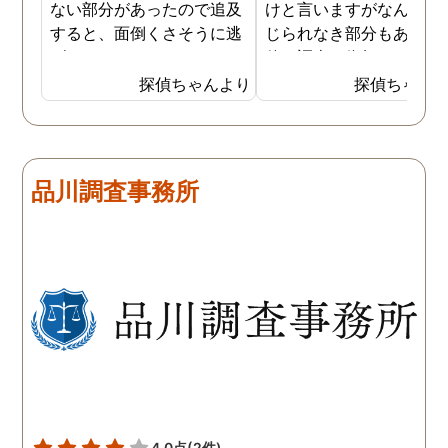
ない部分があったので追及
けと言いますがなんとも
すると、面倒くさそうに逃
じられなき部分もあり、
げてしまいました。そこで
偵に調査を依頼しました
探偵に夫の行動について調
妻は定期的に男友達と食
探偵ちゃんより
探偵ちゃん
査をしてもらうと、やはり
に出かけているため、調
私の想像通り女と頻繁に会
日は簡単に決めることが
っていることが分かりまし
きました。そして調査の
た。さらに探偵が入手した
果、妻が男友達と食事だ
品川調査事務所
証拠から二人が肉体関係を
ではなくラブホテルにも
持っていることも分かり、
っていることが判明し、
以前から夫が不倫をしてい
れも複数の男友達と関係
たことが発覚したのです。
持っていることが分かり
私が夫を疑うだけでは夫の
した。想像以上に妻の浮
不倫の実態を知ることがで
の状態が酷かったので、
きませんでしたので、真相
然としてしまいました。
を究明して頂いた探偵には
感謝しかありません。
4.0点
(2件)