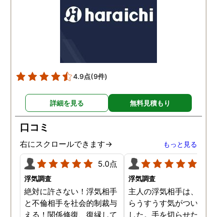
ました。それからは夫の不
を決意したのは最近のこ
倫の証拠を押さえるための
でした。探偵にもこのこ
調査計画を相談員の方と考
はしっかり伝えていたの
え、練りあがった段階です
で、調査の結果はとても
ぐに実行に移してもらいま
足のいくものでした。探
した。夫の不倫に関して一
から頂いた夫の不倫の証
4.9点
(9件)
人で悩んでいた時は激しい
は法的にも有効で、問題
孤独感に襲われていました
く離婚手続きを進めてい
詳細を見る
無料見積もり
が、探偵事務所の人達と出
ことができるとのことで
会えたことで本当に救われ
た。
口コミ
ました。結果的に夫の不倫
の証拠を手にすることがで
右にスクロールできます→
もっと見る
き、大きなトラブルなく離
婚をすることができまし
5.0点
5.0
た。
浮気調査
浮気調査
絶対に許さない！浮気相手
主人の浮気相手は、以前
と不倫相手を社会的制裁与
らうすうす気がついてい
える！関係修復、復縁して
した。手を切らせたくて