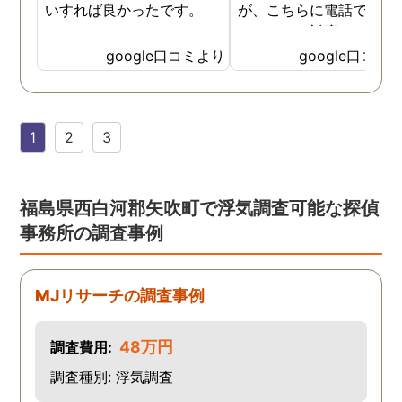
いすれば良かったです。
が、こちらに電話で相談
たところ、対応された方
探偵のノウハウまで丁寧
google口コミより
google口コミ
教えて下さったのです。
用できると思い、早速お
話になりました。実際に
1
2
3
は、仕事も丁寧で調査内
を専門家に提出した際に
は、良い探偵社だと言わ
ました。
福島県西白河郡矢吹町で浮気調査可能な探偵
事務所の調査事例
MJリサーチの調査事例
48万円
調査費用:
調査種別: 浮気調査