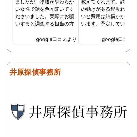
ましたが、物腰がやわらか
教えてくれます。調査対
い女性で話を色々聞いてく
の動きがある程度わから
ださいました。実際にお願
いと費用は結構かかると
いすると調査する担当の方
います。予定していた時
とのやり取りがメインで、
より過ぎてしまいました
色々不安や心配な事の共有
が、そのまま調査してい
google口コミより
google口コミ
をしてくれました。探偵の
だき、しっかり証拠取れ
方に依頼となると丸投げで
した。あ、もちろん過ぎ
お願いするイメージでした
分は追加料金払いました
が、二人三脚で協力しあい
調査が終わって今後どう
井原探偵事務所
ながら、進めて行った感じ
るかの相談もしっかりし
です。こちらもある程度、
くれるので、次に何をす
時間や場所が絞れると調査
ばいいのかわかる為、悩
がスムーズに進んで良いか
ずに突き進めます。 あり
と思います。思い切ってお
とうございました。
願いして良かったです。 こ
の度はありがとうございま
した。