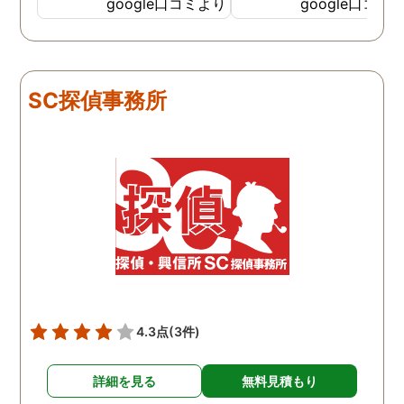
依頼しました。代表さんが
google口コミより
google口コミ
私と一緒に戦ってくれてる
感じがして、心強かったで
す。証拠も無事にとれて、
現在離婚調停中です。弁護
SC探偵事務所
士さんも紹介してもらえて
本当に良かったです。
4.3点
(3件)
詳細を見る
無料見積もり