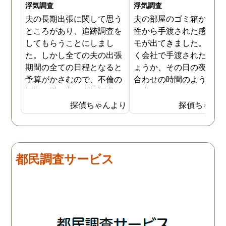
浮気調査
浮気調査
夫の長期出張に関して思う
夫の部屋のゴミ箱から、
ところがあり、追跡調査を
性から手渡された感じの
してもらうことにしまし
モが出てきました。おそ
た。しかし全ての夫の出張
く会社で手渡されたので
期間の全ての日程となると
ょうか、その日の夜の待
予算がかさむので、不倫の
合わせの時間のようなも
証拠が手に入り次第調査を
が書かれていました。こ
打ち切ってもらう契約にし
時になんとなく嫌な予感
探偵ちゃんより
探偵ちゃん
ました。調査初日、その日
したので、夫の身辺調査
は夫は本当に仕事をしてい
会社での過ごし方を探偵
たそうです。しかし2日
調査をしてもらいました
目、夫は仕事を休みにして
探偵に夫の会社の場所を
都民調査サービス
おり、出張先で女性と1日
え、だいたいの夫の仕事
を過ごしたとのことでし
終わる時間なども伝えま
た。その時点で連絡が入り
た。数日後、夫が張り込
調査は終了し、比較的手ご
調査を行った結果が出た
ろな調査費で夫の不倫の証
いうので、探偵事務所を
拠を手に入れることができ
れました。調査の結果、