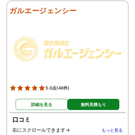
の証拠を集めてもらうこと
行動パターンを伝え、予
ガルエージェンシー
にしました。夫は私への関
の範囲内で最も成果を上
心など全くありませんの
られそうな調査プランを
で、帰宅せずに外泊するこ
ててもらいました。おか
とはしょっちゅうです。次
で調査費の節約ができま
の休みも休日出勤と称して
たし、夫と離婚をするの
家を空けているので、この
必要な不倫の証拠も手に
日に証拠集めをお願いしま
れることができました。
した。夫が言う休日出勤な
どは真っ赤な嘘で、探偵が
調査を始めて間もなく女性
と会い、そのまま夜まで過
5.0点
(48件)
ごしていたようです。その
間もラブホテルの利用もし
詳細を見る
無料見積もり
たようで、たった一日で不
倫の証拠を揃えることがで
口コミ
きました。
右にスクロールできます→
もっと見る