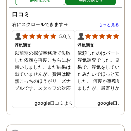
口コミ
右にスクロールできます→
もっと見る
5.0点
5.0
浮気調査
浮気調査
以前別の探偵事務所で失敗
依頼したのはパートナー
した依頼を再度こちらにお
浮気調査でした。 調査の
願いしました。まだ結果は
果で、浮気をしていなか
出ていませんが、費用は断
たみたいでほっと安心し
然こっちのほうがリーズナ
した。 何度か事務所に行
ブルです。スタッフの対応
ましたが、最寄りから徒
なんかも温かみを感じま
3分程度で通いやすかっ
す。はじめからこちらにす
です。
google口コミより
google口コミ
ればよかったです😢 …