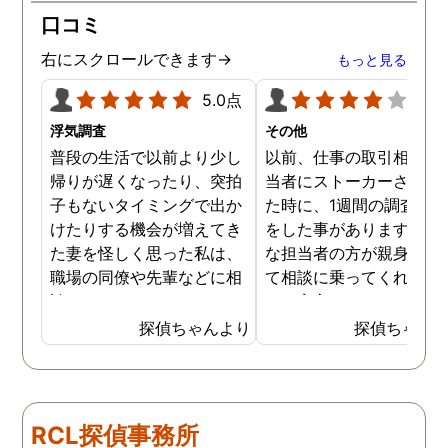
口コミ
右にスクロールできます→
もっと見る
5.0点
4.0
浮気調査
その他
普段の生活で以前より少し
以前、仕事の取引相手の
帰りが遅くなったり、突拍
当者にストーカーされて
子もないタイミングで出か
た時に、1週間の調査依
けたりする機会が増えてき
をした事があります。親
た妻を怪しく思った私は、
な担当者の方が親身にな
職場の同僚や先輩などに相
て相談に乗ってくれたた
談していました。 そういっ
め、安心しました。同じ
た相談の回答の一つに調査
うな被害に遭う可能性も
探偵ちゃんより
探偵ちゃん
を依頼することを勧めら
慮し、引越しましたので
れ、私は一度相談してみま
もう大丈夫かと思います
した。 無料相談を受け簡単
に見積もりをもらったとこ
RCL探偵事務所
ろ、それほど財布への負担