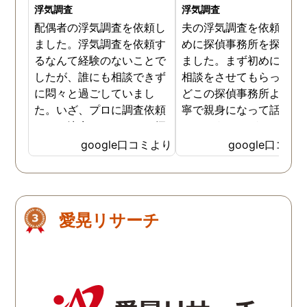
浮気調査
浮気調査
配偶者の浮気調査を依頼し
夫の浮気調査を依頼する
ました。浮気調査を依頼す
めに探偵事務所を探して
るなんて経験のないことで
ました。まず初めに電話
したが、誰にも相談できず
相談をさせてもらった際
に悶々と過ごしていまし
どこの探偵事務所よりも
た。いざ、プロに調査依頼
寧で親身になって話を聞
すると決意しても、どの探
てもらうことができまし
偵事務所を選べばいいのか
た。料金設定は他の探偵
google口コミより
google口コミ
分かりませんでした。調査
務所と比べて分かりやす
エリア内の探偵事務所の中
く、複雑ではないため検
から一番丁寧に応対してく
しやすかったです。結果
れたトラストを選びまし
追跡中に見失うこともな
愛晃リサーチ
た。結果、正解でした。無
予定回数内で夫の浮気現
事証拠を集まり、問題解決
を押さえていただくこと
できました。信頼できる探
できました。 調査報告書
偵事務所です。
とても丁寧で見やすい資
となっており、今後の裁
にも役立つはずです。調