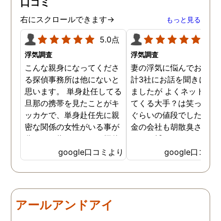
口コミ
ていただき、これから夫と
闘う自信もつきました。 本
右にスクロールできます→
もっと見る
当にMJリサーチさんにそ
して代表の方に出会えてよ
5.0点
5.0
かったと思いました。 今度
浮気調査
浮気調査
お会いできる時は、いい報
こんな親身になってくださ
妻の浮気に悩んでおり、
告ができるようにしたいで
る探偵事務所は他にないと
計3社にお話を聞きに行
す。
思います。 単身赴任してる
ましたが よくネット等に
旦那の携帯を見たことがキ
てくる大手？は笑っちゃ
ッカケで、単身赴任先に親
ぐらいの値段でした。 低
密な関係の女性がいる事が
金の会社も胡散臭さがど
分かった為、なのはな探偵
しても拭えなくて、、、 
事務所さんにお願いする事
ちらの相談員？さんは人
google口コミより
google口コミ
になりました。 こちらの探
経験が豊富な様で自分の
偵事務所さんの社長さんは
みにそったアドバイスを
大手の探偵事務所で働かれ
ていただき、調査を実施
てた事もあり、親切丁寧
る前後も頻繁に連絡いた
アールアンドアイ
で、更に突然の依頼でも、
けたのでとても心強かっ