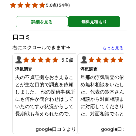
5.0点
(54件)
詳細を見る
無料見積もり
口コミ
右にスクロールできます→
もっと見る
5.0点
5.0
浮気調査
浮気調査
夫の不貞証拠をおさえるこ
旦那の浮気調査の依頼の
とが主な目的で調査を依頼
め無料相談をいたしまし
しました。 他の探偵事務所
た。代表の鈴木さんが電
にも何件か問合わせはして
相談から対面相談まです
いたのですが状況からして
に対応してくださりまし
長期戦も考えられたので、
た。対面相談でもとても
金額を提示されそれが払え
身になって相談に乗って
ないとそもそも相談もでき
ださりすぐに契約といっ
google口コミより
google口コミ
ない状態でした。 そんな中
こともなく金銭的な問題