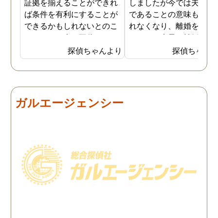
証拠を揃えることができれ
しましたが今では夫と夫
ば条件を有利にすることが
であることの意味も感じ
できるかもしれないとのこ
れなくなり、離婚を決意
とでした。夫が不倫をして
ました。素早く離婚を成
いるのは確実なのですが、
させるためには夫の不倫
探偵ちゃんより
探偵ちゃん
私の証言だけでは効力が弱
証拠を手に入れることが
いようです。弁護士のアド
っ取り早く、探偵に調査
バイスを受け、探偵に不倫
依頼しました。探偵に夫
の証拠を集めてもらうこと
行動パターンを伝え、予
ガルエージェンシー
にしました。夫は私への関
の範囲内で最も成果を上
心など全くありませんの
られそうな調査プランを
で、帰宅せずに外泊するこ
ててもらいました。おか
とはしょっちゅうです。次
で調査費の節約ができま
の休みも休日出勤と称して
たし、夫と離婚をするの
家を空けているので、この
必要な不倫の証拠も手に
日に証拠集めをお願いしま
れることができました。
した。夫が言う休日出勤な
どは真っ赤な嘘で、探偵が
調査を始めて間もなく女性