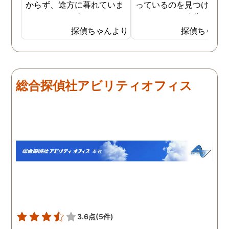
からず、途方に暮れていま
っているのを見つけ、不
した。そんな時にネットで
をしていると確信を持ち
探偵事務所の浮気調査の存
した。探偵事務所で調査
探偵ちゃんより
探偵ちゃん
在について知り、試しに依
依頼しましたが、その時
頼をしてみることにしまし
夫の普段の帰宅時間や出
た。費用は私でもお願いで
の有無なども質問されま
きる手ごろなものもあった
た。こちらが応えやすい
総合探偵社アビリティオフィス
ので、迷わず契約を結ぶこ
囲気で質問をして頂き、
とができました。彼女の自
りがたかったです。そし
宅や勤め先などを伝え、後
私が答えた内容から作成
は探偵が本格的な張り込み
た調査プランで見事に夫
調査を行ってくれました。
不倫の証拠を掴んでいた
結果、彼女にはやはり男が
き、夫は出張先の自分の
できていたようで、私の連
テルに、会社の女性社員
絡もわざと無視しているこ
一緒に泊まっていること
とが分かりました。ショッ
分かりました。3回調査
クもありましたが真実をし
てもらった結果、3回と
ることができて良かったの
同じ女性と泊まっていま
3.6点
(5件)
かなと思うこともでき、彼
た。継続的に不倫をして