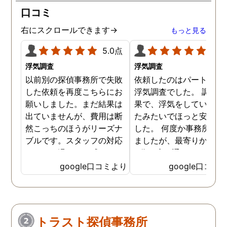
口コミ
右にスクロールできます→
もっと見る
5.0点
5.0
浮気調査
浮気調査
以前別の探偵事務所で失敗
依頼したのはパートナー
した依頼を再度こちらにお
浮気調査でした。 調査の
願いしました。まだ結果は
果で、浮気をしていなか
出ていませんが、費用は断
たみたいでほっと安心し
然こっちのほうがリーズナ
した。 何度か事務所に行
ブルです。スタッフの対応
ましたが、最寄りから徒
なんかも温かみを感じま
3分程度で通いやすかっ
す。はじめからこちらにす
です。
google口コミより
google口コミ
ればよかったです😢 …
トラスト探偵事務所