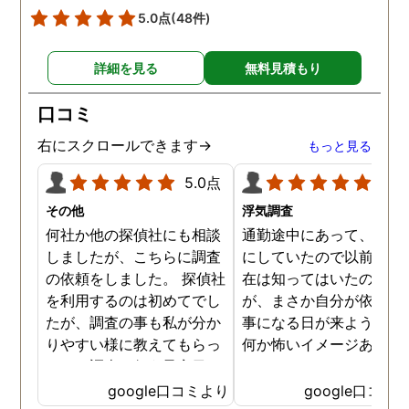
と会い、そのまま夜まで過
5.0点
(48件)
ごしていたようです。その
間もラブホテルの利用もし
詳細を見る
無料見積もり
たようで、たった一日で不
倫の証拠を揃えることがで
口コミ
きました。
右にスクロールできます→
もっと見る
5.0点
5.0
その他
浮気調査
何社か他の探偵社にも相談
通勤途中にあって、毎日
しましたが、こちらに調査
にしていたので以前から
の依頼をしました。 探偵社
在は知ってはいたのです
を利用するのは初めてでし
が、まさか自分が依頼す
たが、調査の事も私が分か
事になる日が来ようとは
りやすい様に教えてもらっ
何か怖いイメージありま
たり、調査を行う予定日は
たけど、スタッフの方の
私の希望を聞いてもらいつ
応も良く、安心して相談
google口コミより
google口コミ