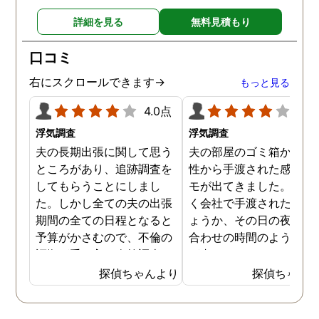
女とはこのまま自然消滅と
ることも分かり、有利な
詳細を見る
無料見積もり
言う形で別れようと思いま
件で離婚ができそうです
す。
口コミ
右にスクロールできます→
もっと見る
4.0点
4.0
浮気調査
浮気調査
夫の長期出張に関して思う
夫の部屋のゴミ箱から、
ところがあり、追跡調査を
性から手渡された感じの
してもらうことにしまし
モが出てきました。おそ
た。しかし全ての夫の出張
く会社で手渡されたので
期間の全ての日程となると
ょうか、その日の夜の待
予算がかさむので、不倫の
合わせの時間のようなも
証拠が手に入り次第調査を
が書かれていました。こ
打ち切ってもらう契約にし
時になんとなく嫌な予感
探偵ちゃんより
探偵ちゃん
ました。調査初日、その日
したので、夫の身辺調査
は夫は本当に仕事をしてい
会社での過ごし方を探偵