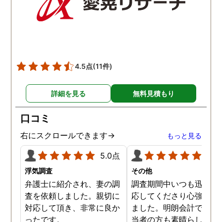
後も弁護士さんの紹介な
のフォローをしていただ
き、順調に不倫相手への
謝料請求や離婚を進める
とができています。トラ
4.5点
(11件)
トさんに依頼してよかっ
です。
詳細を見る
無料見積もり
口コミ
右にスクロールできます→
もっと見る
5.0点
5.0
浮気調査
その他
弁護士に紹介され、妻の調
調査期間中いつも迅速に
査を依頼しました。親切に
応してくださり心強く感
対応して頂き、非常に良か
ました。明朗会計ですし
ったです。
当者の方も素晴らしく依