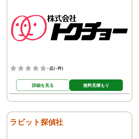
いでした。相手の女性は夫
いざという時に利用しよ
の会社の同期の人で、私と
と考えました。探偵に妻
結婚する前からの知り合い
日常生活を見張ってもら
のようです。ひょっとした
と、私が単身赴任でいな
ら夫は元々その女性のこと
ことをいいことに、頻繁
が好きだったのかもしれま
同じ男性を家に連れ込ん
せん。何をしても夫と上手
いたようです。泊まるこ
くいかない理由がはっきり
も珍しくなく、この様子
した気がするので、少しず
写した写真が不倫の証拠
-点
(-件)
つですが離婚に向けて話し
して使えそうです。離婚
合いをしていきたいと思い
で揉めなければこの証拠
詳細を見る
無料見積もり
ます。
表に出すことはありませ
が、あまりにも私が不利
条件になりそうならば有
を言わさず突き付けてや
うと思います。
ラビット探偵社