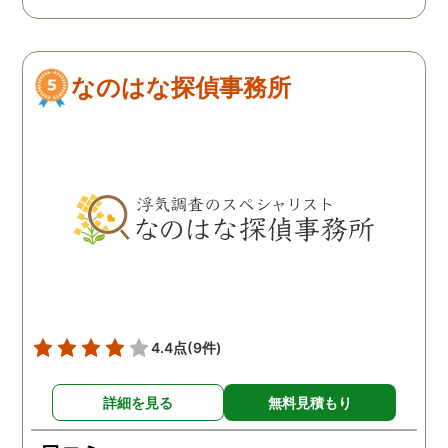
ダメ元で同じ相談をした
ありましたので相談して
ら、代表の方が素早く対応
らでいいよと快く言って
してくださり、そして私が
さりました。結果として
なのはな探偵事務所
持ってる情報から的確にア
貞行為の確たる写真が出
ドバイスもしてくださいま
きたため依頼はせず示談
した。当日の調査も私のよ
進みましたが、依頼をし
みよりも先をよみ夫の行動
いないのにも関わらずそ
を予想しながら調査してく
後どうですか？と連絡ま
れて、実際に不貞の現場も
して下さり応援してるか
数回おさえることができと
ねと温かい言葉までかけ
ても助かりました。 経験と
くださりました。鈴木さ
知識も絶大な信頼がおけま
に相談して本当に良かっ
した。 対応力の速さも素晴
です。今回は依頼せず解
らしいです。 また、さまざ
しましたが、今後何かあ
4.4点
(9件)
まな事情も汲んでくださ
たときは迷わず鈴木さん
り、私の精神的なフォロー
お願いしたいと思ってお
詳細を見る
無料見積もり
だけでなく、その後の弁護
ます。本当にありがとう
士の紹介やアドバイスもし
ざいました。