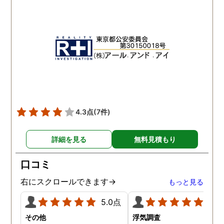
出来る限り予定を合わせて
と記憶しております 調査
下さりました。 精神的に病
体は既に終了しています
んでしまい、辛かったので
が、この先また問題が出
すが、自分ごとの様に考え
きた時は一番に相談させ
てくださったので、〇〇さ
いただきます 本当に、あ
んには、どんだけ救われた
がとうございました
か分かりません。 ありがと
うございます。
4.3点
(7件)
詳細を見る
無料見積もり
口コミ
右にスクロールできます→
もっと見る
5.0点
5.0
その他
浮気調査