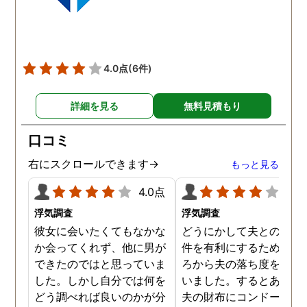
りにも結果が出るのが早
て驚きましたが、これで
のイメージ通りに物事を
めて行くことができそう
4.0点
(6件)
す。
詳細を見る
無料見積もり
口コミ
右にスクロールできます→
もっと見る
4.0点
4.0
浮気調査
浮気調査
彼女に会いたくてもなかな
どうにかして夫との離婚
か会ってくれず、他に男が
件を有利にするため、日
できたのではと思っていま
ろから夫の落ち度を探し
した。しかし自分では何を
いました。するとある時
どう調べれば良いのかが分
夫の財布にコンドームが