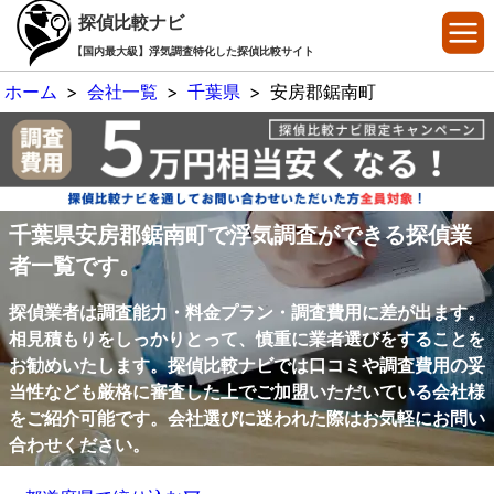
探偵比較ナビ
【国内最大級】浮気調査特化した探偵比較サイト
ホーム
>
会社一覧
>
千葉県
>
安房郡鋸南町
千葉県安房郡鋸南町で浮気調査ができる探偵業
者一覧です。
探偵業者は調査能力・料金プラン・調査費用に差が出ます。
相見積もりをしっかりとって、慎重に業者選びをすることを
お勧めいたします。探偵比較ナビでは口コミや調査費用の妥
当性なども厳格に審査した上でご加盟いただいている会社様
をご紹介可能です。会社選びに迷われた際はお気軽にお問い
合わせください。