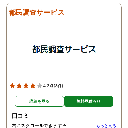
たそうです。しかし2日
調査をしてもらいました
目、夫は仕事を休みにして
探偵に夫の会社の場所を
都民調査サービス
おり、出張先で女性と1日
え、だいたいの夫の仕事
を過ごしたとのことでし
終わる時間なども伝えま
た。その時点で連絡が入り
た。数日後、夫が張り込
調査は終了し、比較的手ご
調査を行った結果が出た
ろな調査費で夫の不倫の証
いうので、探偵事務所を
拠を手に入れることができ
れました。調査の結果、
ました。
は会社の部下の女性と不
をしていました。帰りは
までほぼ毎日一緒に帰る
うで、たまに2人で会社
早く抜け出しラブホテル
4.3点
(3件)
行くこともあったようで
す。探偵の説明は全て調
詳細を見る
無料見積もり
報告書にも書かれており
写真を確認することもで
口コミ
ました。辛い結果ではあ
ましたが、真実を知るこ
右にスクロールできます→
もっと見る