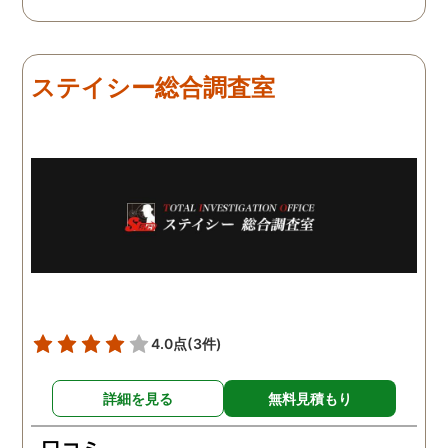
つ、探偵さんのご意見も取
きました。 調査後に弁護
り入れ、細かく打ち合わせ
さんも紹介していただき
をして決めてもらいまし
バッチリ慰謝料請求出来
た。調査を行った日はその
した！ありがとうござい
ステイシー総合調査室
日の報告を入れてくれたり
した！
としっかり調査をやってく
れているのが伝わりました
し、調査日以外でも相談を
聞いて頂いたりと精神的に
も助かりました。 報告書や
調査の動画を見せてもらっ
た時の衝撃は…リアルな映
像作品みたいでした。 調査
終了後も弁護士の紹介等の
ケアもしてもらったり色々
4.0点
(3件)
とお世話になりました！
詳細を見る
無料見積もり