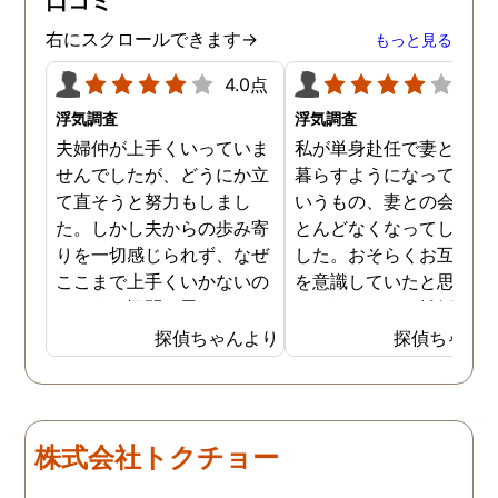
口コミ
右にスクロールできます→
もっと見る
4.0点
4.0
浮気調査
浮気調査
夫婦仲が上手くいっていま
私が単身赴任で妻と離れ
せんでしたが、どうにか立
暮らすようになってから
て直そうと努力もしまし
いうもの、妻との会話は
た。しかし夫からの歩み寄
とんどなくなってしまい
りを一切感じられず、なぜ
した。おそらくお互い離
ここまで上手くいかないの
を意識していたと思うの
だろうと疑問に思っていま
すが、このまま離婚の話
した。ある時友人に夫に女
進めると仕事ばかりして
探偵ちゃんより
探偵ちゃん
がいるのではと言われ、い
族との時間を大切にでき
ろいろ腑に落ちた部分があ
かった私が不利になる可
りました。早速探偵に夫の
性があります。妻には以
不倫調査を依頼すると、や
から不倫疑惑があり見て
株式会社トクチョー
はり夫は不倫をしており、
ぬふりをしてきましたが
その期間もかなり長いみた
この際なので証拠を掴ん