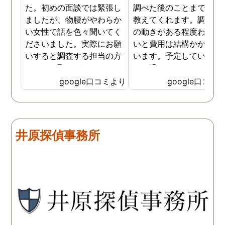
た。初めの面談では緊張し
調べた後のことまで詳し
ましたが、物腰がやわらか
教えてくれます。調査対
い女性で話を色々聞いてく
の動きがある程度わから
ださいました。実際にお願
いと費用は結構かかると
いすると調査する担当の方
います。予定していた時
とのやり取りがメインで、
より過ぎてしまいました
色々不安や心配な事の共有
が、そのまま調査してい
google口コミより
google口コミ
をしてくれました。探偵の
だき、しっかり証拠取れ
方に依頼となると丸投げで
した。あ、もちろん過ぎ
お願いするイメージでした
分は追加料金払いました
が、二人三脚で協力しあい
調査が終わって今後どう
井原探偵事務所
ながら、進めて行った感じ
るかの相談もしっかりし
です。こちらもある程度、
くれるので、次に何をす
時間や場所が絞れると調査
ばいいのかわかる為、悩
がスムーズに進んで良いか
ずに突き進めます。 あり
と思います。思い切ってお
とうございました。
願いして良かったです。 こ
の度はありがとうございま
した。