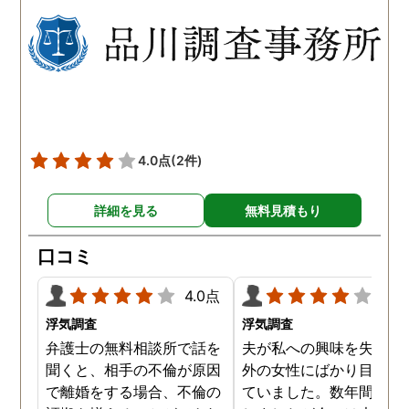
たことが発覚したのです。
持っていることが分かり
私が夫を疑うだけでは夫の
した。想像以上に妻の浮
不倫の実態を知ることがで
の状態が酷かったので、
きませんでしたので、真相
然としてしまいました。
を究明して頂いた探偵には
感謝しかありません。
4.0点
(2件)
詳細を見る
無料見積もり
口コミ
4.0点
4.0
浮気調査
浮気調査
弁護士の無料相談所で話を
夫が私への興味を失くし
聞くと、相手の不倫が原因
外の女性にばかり目を向
で離婚をする場合、不倫の
ていました。数年間は我