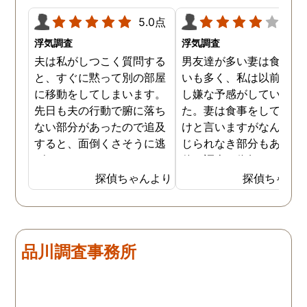
ができて良かったです。
5.0点
4.0
浮気調査
浮気調査
夫は私がしつこく質問する
男友達が多い妻は食事の
と、すぐに黙って別の部屋
いも多く、私は以前から
に移動をしてしまいます。
し嫌な予感がしていまし
先日も夫の行動で腑に落ち
た。妻は食事をしている
ない部分があったので追及
けと言いますがなんとも
すると、面倒くさそうに逃
じられなき部分もあり、
げてしまいました。そこで
偵に調査を依頼しました
探偵に夫の行動について調
妻は定期的に男友達と食
探偵ちゃんより
探偵ちゃん
査をしてもらうと、やはり
に出かけているため、調
私の想像通り女と頻繁に会
日は簡単に決めることが
っていることが分かりまし
きました。そして調査の
た。さらに探偵が入手した
果、妻が男友達と食事だ
品川調査事務所
証拠から二人が肉体関係を
ではなくラブホテルにも
持っていることも分かり、
っていることが判明し、
以前から夫が不倫をしてい
れも複数の男友達と関係