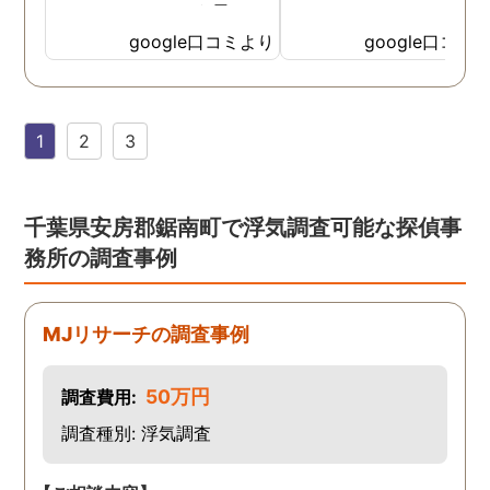
て、ここならという思いで
依頼しました。代表さんが
google口コミより
google口コミ
私と一緒に戦ってくれてる
感じがして、心強かったで
す。証拠も無事にとれて、
1
2
3
現在離婚調停中です。弁護
士さんも紹介してもらえて
本当に良かったです。
千葉県安房郡鋸南町で浮気調査可能な探偵事
務所の調査事例
MJリサーチの調査事例
50万円
調査費用:
調査種別: 浮気調査