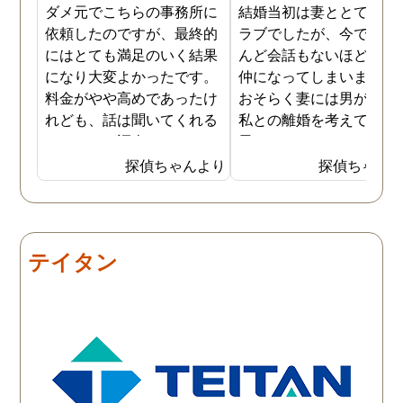
ダメ元でこちらの事務所に
結婚当初は妻ととてもラ
依頼したのですが、最終的
ラブでしたが、今ではほ
にはとても満足のいく結果
んど会話もないほど険悪
になり大変よかったです。
仲になってしまいました
料金がやや高めであったけ
おそらく妻には男がおり
れども、話は聞いてくれる
私との離婚を考えている
しきちんと調査してくれる
思います。そこでどうせ
しで非常に満足していま
婚をするのならと思い、
探偵ちゃんより
探偵ちゃん
す。調査が終わった後もし
の不倫の証拠を押さえて
っかりとサポートしていた
から離婚を提案すること
だき、その節は大変お世話
しました。最近では私が
になりました。さすが調査
みの日に妻は外出するこ
テイタン
のプロフェッショナルだと
が多く、探偵にもその旨
いう思いです。
伝えて調査プランを立て
もらいました。調査当日
開始直後に探偵から連絡
入り、妻が男とラブホテ
に入って行った瞬間を押
えたとのことでした。あ