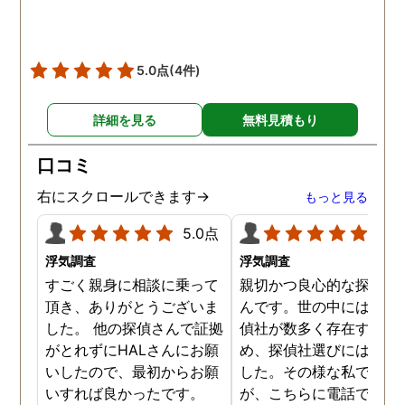
5.0点
(4件)
詳細を見る
無料見積もり
口コミ
右にスクロールできます→
もっと見る
5.0点
5.0
浮気調査
浮気調査
すごく親身に相談に乗って
親切かつ良心的な探偵社
頂き、ありがとうございま
んです。世の中には詐欺
した。 他の探偵さんで証拠
偵社が数多く存在するた
がとれずにHALさんにお願
め、探偵社選びには慎重
いしたので、最初からお願
した。その様な私でした
いすれば良かったです。
が、こちらに電話で相談