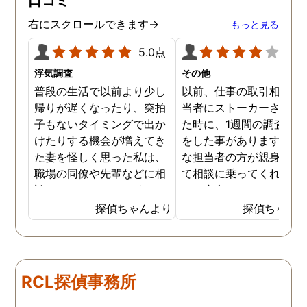
口コミ
右にスクロールできます→
もっと見る
5.0点
4.0
浮気調査
その他
普段の生活で以前より少し
以前、仕事の取引相手の
帰りが遅くなったり、突拍
当者にストーカーされて
子もないタイミングで出か
た時に、1週間の調査依
けたりする機会が増えてき
をした事があります。親
た妻を怪しく思った私は、
な担当者の方が親身にな
職場の同僚や先輩などに相
て相談に乗ってくれたた
談していました。 そういっ
め、安心しました。同じ
た相談の回答の一つに調査
うな被害に遭う可能性も
探偵ちゃんより
探偵ちゃん
を依頼することを勧めら
慮し、引越しましたので
れ、私は一度相談してみま
もう大丈夫かと思います
した。 無料相談を受け簡単
に見積もりをもらったとこ
RCL探偵事務所
ろ、それほど財布への負担
はなかったので、軽い気持