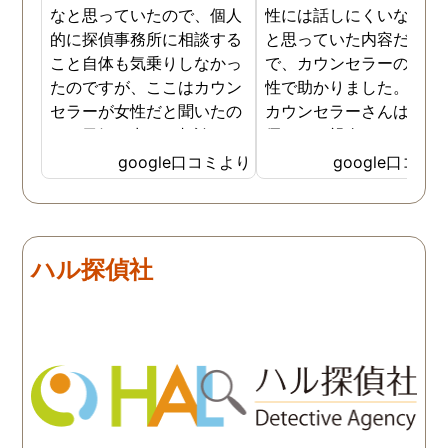
なと思っていたので、個人
性には話しにくいな。。
的に探偵事務所に相談する
と思っていた内容だった
こと自体も気乗りしなかっ
で、カウンセラーの方が
たのですが、ここはカウン
性で助かりました。MR
セラーが女性だと聞いたの
カウンセラーさんはすご
で、勇気を出して相談して
優しくて親身になって話
みることにしました。感極
聞いてくれるので思わず
google口コミより
google口コミ
まって泣いてしまったり、
を流して話してしまいま
感情が表に出すぎてしまう
た。それほど自分がずっ
私にも温かく寄り添ってく
不安だったのを再確認し
ださったので安心して悩み
した、調査料金は決して
ハル探偵社
を話せました。他はどうか
いとは言えませんが、調
わかりませんが、東京駅前
自体がめちゃくちゃ早い
相談室では調査後もメンタ
し、その後のフォローも
ルが不安定になってしまっ
厚いのでこの値段出して
た私のケアをしっかりして
も東京駅前相談室にお願
くださったおかげで、今は
して良かったと思ってい
元気に過ごせています。
す。