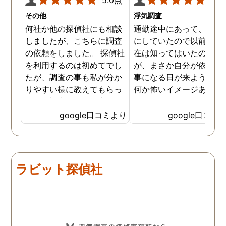
その他
浮気調査
何社か他の探偵社にも相談
通勤途中にあって、毎日
しましたが、こちらに調査
にしていたので以前から
の依頼をしました。 探偵社
在は知ってはいたのです
を利用するのは初めてでし
が、まさか自分が依頼す
たが、調査の事も私が分か
事になる日が来ようとは
りやすい様に教えてもらっ
何か怖いイメージありま
たり、調査を行う予定日は
たけど、スタッフの方の
私の希望を聞いてもらいつ
応も良く、安心して相談
google口コミより
google口コミ
つ、探偵さんのご意見も取
きました。 調査後に弁護
り入れ、細かく打ち合わせ
さんも紹介していただき
をして決めてもらいまし
バッチリ慰謝料請求出来
た。調査を行った日はその
した！ありがとうござい
ラビット探偵社
日の報告を入れてくれたり
した！
としっかり調査をやってく
れているのが伝わりました
し、調査日以外でも相談を
聞いて頂いたりと精神的に