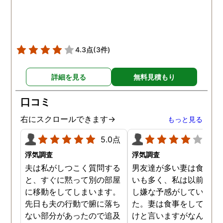
をしていました。帰りは
までほぼ毎日一緒に帰る
うで、たまに2人で会社
早く抜け出しラブホテル
4.3点
(3件)
行くこともあったようで
す。探偵の説明は全て調
詳細を見る
無料見積もり
報告書にも書かれており
写真を確認することもで
口コミ
ました。辛い結果ではあ
ましたが、真実を知るこ
右にスクロールできます→
もっと見る
ができて良かったです。
5.0点
4.0
浮気調査
浮気調査
夫は私がしつこく質問する
男友達が多い妻は食事の
と、すぐに黙って別の部屋
いも多く、私は以前から
に移動をしてしまいます。
し嫌な予感がしていまし
先日も夫の行動で腑に落ち
た。妻は食事をしている
ない部分があったので追及
けと言いますがなんとも