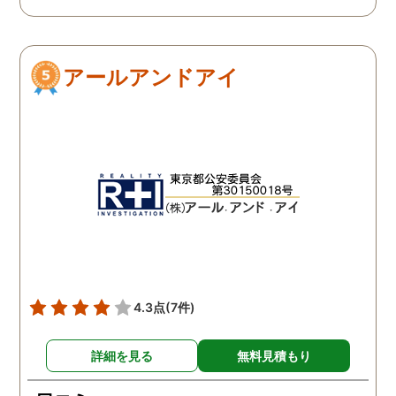
ダメ元で同じ相談をした
ありましたので相談して
ら、代表の方が素早く対応
らでいいよと快く言って
してくださり、そして私が
さりました。結果として
アールアンドアイ
持ってる情報から的確にア
貞行為の確たる写真が出
ドバイスもしてくださいま
きたため依頼はせず示談
した。当日の調査も私のよ
進みましたが、依頼をし
みよりも先をよみ夫の行動
いないのにも関わらずそ
を予想しながら調査してく
後どうですか？と連絡ま
れて、実際に不貞の現場も
して下さり応援してるか
数回おさえることができと
ねと温かい言葉までかけ
ても助かりました。 経験と
くださりました。鈴木さ
知識も絶大な信頼がおけま
に相談して本当に良かっ
した。 対応力の速さも素晴
です。今回は依頼せず解
らしいです。 また、さまざ
しましたが、今後何かあ
4.3点
(7件)
まな事情も汲んでくださ
たときは迷わず鈴木さん
り、私の精神的なフォロー
お願いしたいと思ってお
詳細を見る
無料見積もり
だけでなく、その後の弁護
ます。本当にありがとう
士の紹介やアドバイスもし
ざいました。