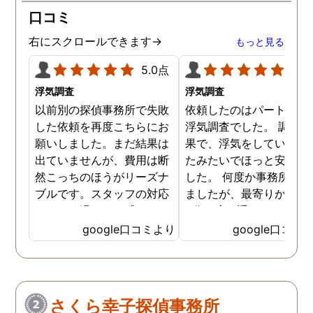
口コミ
右にスクロールできます→
もっと見る
5.0点
5.0
浮気調査
浮気調査
以前別の探偵事務所で失敗
依頼したのはパートナー
した依頼を再度こちらにお
浮気調査でした。 調査の
願いしました。まだ結果は
果で、浮気をしていなか
出ていませんが、費用は断
たみたいでほっと安心し
然こっちのほうがリーズナ
した。 何度か事務所に行
ブルです。スタッフの対応
ましたが、最寄りから徒
なんかも温かみを感じま
3分程度で通いやすかっ
す。はじめからこちらにす
です。
google口コミより
google口コミ
ればよかったです😢 …
さくら幸子探偵事務所