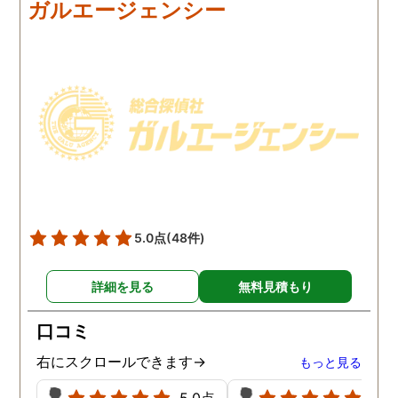
ガルエージェンシー
にしました。夫は私への関
の範囲内で最も成果を上
心など全くありませんの
られそうな調査プランを
で、帰宅せずに外泊するこ
ててもらいました。おか
とはしょっちゅうです。次
で調査費の節約ができま
の休みも休日出勤と称して
たし、夫と離婚をするの
家を空けているので、この
必要な不倫の証拠も手に
日に証拠集めをお願いしま
れることができました。
した。夫が言う休日出勤な
どは真っ赤な嘘で、探偵が
調査を始めて間もなく女性
と会い、そのまま夜まで過
5.0点
(48件)
ごしていたようです。その
間もラブホテルの利用もし
詳細を見る
無料見積もり
たようで、たった一日で不
倫の証拠を揃えることがで
口コミ
きました。
右にスクロールできます→
もっと見る
5.0点
5.0