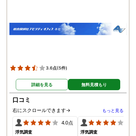
いう思いです。
伝えて調査プランを立て
もらいました。調査当日
開始直後に探偵から連絡
入り、妻が男とラブホテ
に入って行った瞬間を押
えたとのことでした。あ
りにも結果が出るのが早
て驚きましたが、これで
のイメージ通りに物事を
めて行くことができそう
3.6点
(5件)
す。
詳細を見る
無料見積もり
口コミ
右にスクロールできます→
もっと見る
4.0点
4.0
浮気調査
浮気調査