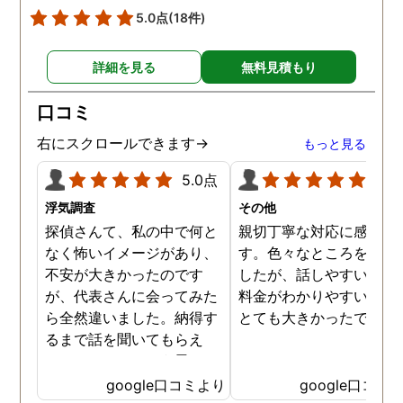
5.0点
(18件)
詳細を見る
無料見積もり
口コミ
右にスクロールできます→
もっと見る
5.0点
5.0
浮気調査
その他
探偵さんて、私の中で何と
親切丁寧な対応に感謝し
なく怖いイメージがあり、
す。色々なところを探し
不安が大きかったのです
したが、話しやすいこと
が、代表さんに会ってみた
料金がわかりやすいこと
ら全然違いました。納得す
とても大きかったです。
るまで話を聞いてもらえ
て、ここならという思いで
依頼しました。代表さんが
google口コミより
google口コミ