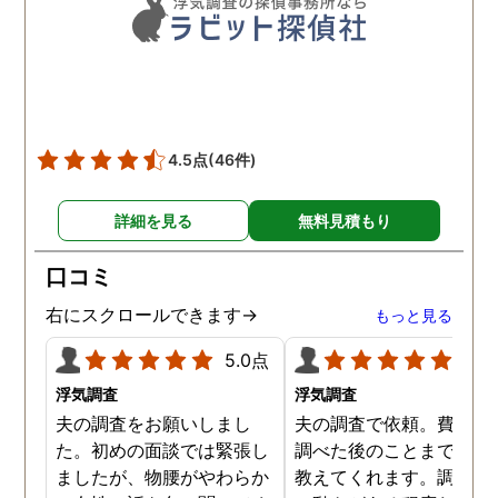
も助かりました。 報告書や
調査の動画を見せてもらっ
た時の衝撃は…リアルな映
像作品みたいでした。 調査
終了後も弁護士の紹介等の
ケアもしてもらったり色々
4.5点
(46件)
とお世話になりました！
詳細を見る
無料見積もり
口コミ
右にスクロールできます→
もっと見る
5.0点
5.0
浮気調査
浮気調査
夫の調査をお願いしまし
夫の調査で依頼。費用や
た。初めの面談では緊張し
調べた後のことまで詳し
ましたが、物腰がやわらか
教えてくれます。調査対