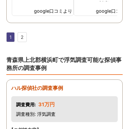
たところ、対応された方
探偵のノウハウまで丁寧
google口コミより
google口コミ
教えて下さったのです。
用できると思い、早速お
話になりました。実際に
1
2
は、仕事も丁寧で調査内
を専門家に提出した際に
は、良い探偵社だと言わ
ました。
青森県上北郡横浜町で浮気調査可能な探偵事
務所の調査事例
ハル探偵社の調査事例
31万円
調査費用:
調査種別: 浮気調査