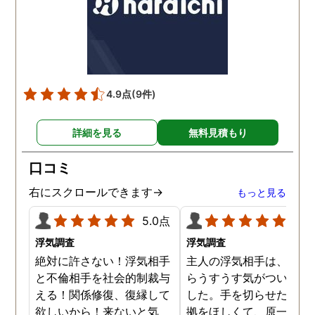
4.9点
(9件)
詳細を見る
無料見積もり
口コミ
右にスクロールできます→
もっと見る
5.0点
5.0
浮気調査
浮気調査
絶対に許さない！浮気相手
主人の浮気相手は、以前
と不倫相手を社会的制裁与
らうすうす気がついてい
える！関係修復、復縁して
した。手を切らせたくて
欲しいから！来ないと気
拠をほしくて、原一さん