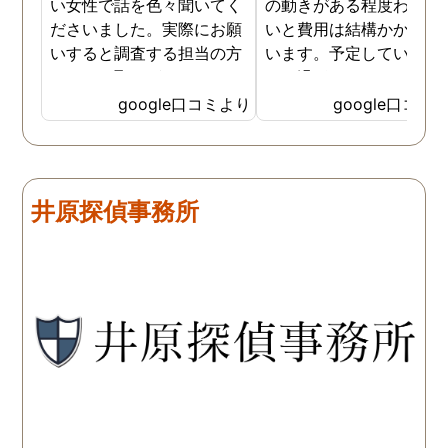
い女性で話を色々聞いてく
の動きがある程度わから
ださいました。実際にお願
いと費用は結構かかると
いすると調査する担当の方
います。予定していた時
とのやり取りがメインで、
より過ぎてしまいました
色々不安や心配な事の共有
が、そのまま調査してい
google口コミより
google口コミ
をしてくれました。探偵の
だき、しっかり証拠取れ
方に依頼となると丸投げで
した。あ、もちろん過ぎ
お願いするイメージでした
分は追加料金払いました
が、二人三脚で協力しあい
調査が終わって今後どう
井原探偵事務所
ながら、進めて行った感じ
るかの相談もしっかりし
です。こちらもある程度、
くれるので、次に何をす
時間や場所が絞れると調査
ばいいのかわかる為、悩
がスムーズに進んで良いか
ずに突き進めます。 あり
と思います。思い切ってお
とうございました。
願いして良かったです。 こ
の度はありがとうございま
した。