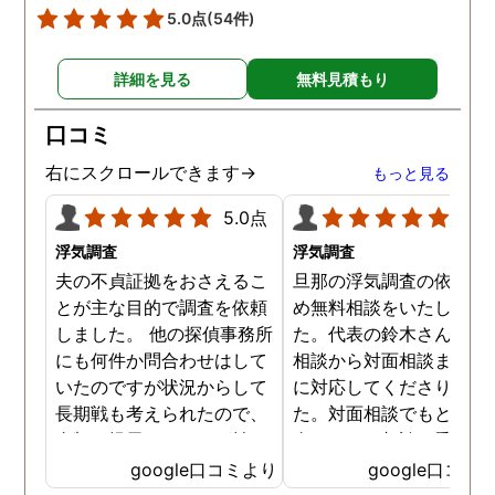
5.0点
(54件)
詳細を見る
無料見積もり
口コミ
右にスクロールできます→
もっと見る
5.0点
5.0
浮気調査
浮気調査
夫の不貞証拠をおさえるこ
旦那の浮気調査の依頼の
とが主な目的で調査を依頼
め無料相談をいたしまし
しました。 他の探偵事務所
た。代表の鈴木さんが電
にも何件か問合わせはして
相談から対面相談まです
いたのですが状況からして
に対応してくださりまし
長期戦も考えられたので、
た。対面相談でもとても
金額を提示されそれが払え
身になって相談に乗って
ないとそもそも相談もでき
ださりすぐに契約といっ
google口コミより
google口コミ
ない状態でした。 そんな中
こともなく金銭的な問題