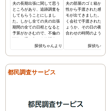
夫の長期出張に関して思う
夫の部屋のゴミ箱から、
ところがあり、追跡調査を
性から手渡された感じの
してもらうことにしまし
モが出てきました。おそ
た。しかし全ての夫の出張
く会社で手渡されたので
期間の全ての日程となると
ょうか、その日の夜の待
予算がかさむので、不倫の
合わせの時間のようなも
証拠が手に入り次第調査を
が書かれていました。こ
打ち切ってもらう契約にし
時になんとなく嫌な予感
探偵ちゃんより
探偵ちゃん
ました。調査初日、その日
したので、夫の身辺調査
は夫は本当に仕事をしてい
会社での過ごし方を探偵
たそうです。しかし2日
調査をしてもらいました
目、夫は仕事を休みにして
探偵に夫の会社の場所を
都民調査サービス
おり、出張先で女性と1日
え、だいたいの夫の仕事
を過ごしたとのことでし
終わる時間なども伝えま
た。その時点で連絡が入り
た。数日後、夫が張り込
調査は終了し、比較的手ご
調査を行った結果が出た
ろな調査費で夫の不倫の証
いうので、探偵事務所を
拠を手に入れることができ
れました。調査の結果、
ました。
は会社の部下の女性と不