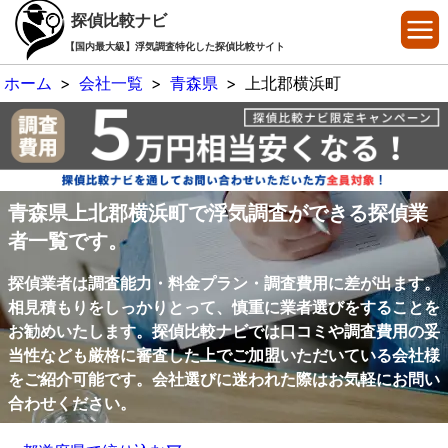
探偵比較ナビ
【国内最大級】浮気調査特化した探偵比較サイト
ホーム
>
会社一覧
>
青森県
>
上北郡横浜町
青森県上北郡横浜町で浮気調査ができる探偵業
者一覧です。
探偵業者は調査能力・料金プラン・調査費用に差が出ます。
相見積もりをしっかりとって、慎重に業者選びをすることを
お勧めいたします。探偵比較ナビでは口コミや調査費用の妥
当性なども厳格に審査した上でご加盟いただいている会社様
をご紹介可能です。会社選びに迷われた際はお気軽にお問い
合わせください。