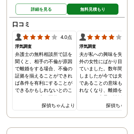
詳細を見る
無料見積もり
口コミ
4.0点
4.0
浮気調査
浮気調査
弁護士の無料相談所で話を
夫が私への興味を失くし
聞くと、相手の不倫が原因
外の女性にばかり目を向
で離婚をする場合、不倫の
ていました。数年間は我
証拠を揃えることができれ
しましたが今では夫と夫
ば条件を有利にすることが
であることの意味も感じ
できるかもしれないとのこ
れなくなり、離婚を決意
とでした。夫が不倫をして
ました。素早く離婚を成
いるのは確実なのですが、
させるためには夫の不倫
探偵ちゃんより
探偵ちゃん
私の証言だけでは効力が弱
証拠を手に入れることが
いようです。弁護士のアド
っ取り早く、探偵に調査
バイスを受け、探偵に不倫
依頼しました。探偵に夫
の証拠を集めてもらうこと
行動パターンを伝え、予