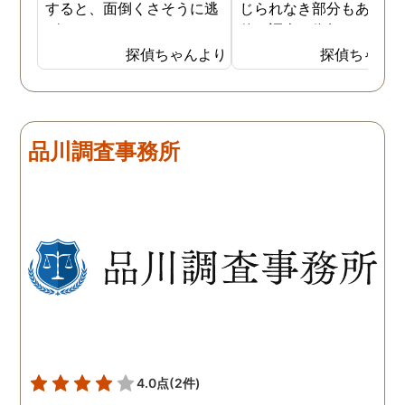
すると、面倒くさそうに逃
じられなき部分もあり、
げてしまいました。そこで
偵に調査を依頼しました
探偵に夫の行動について調
妻は定期的に男友達と食
探偵ちゃんより
探偵ちゃん
査をしてもらうと、やはり
に出かけているため、調
私の想像通り女と頻繁に会
日は簡単に決めることが
っていることが分かりまし
きました。そして調査の
た。さらに探偵が入手した
果、妻が男友達と食事だ
品川調査事務所
証拠から二人が肉体関係を
ではなくラブホテルにも
持っていることも分かり、
っていることが判明し、
以前から夫が不倫をしてい
れも複数の男友達と関係
たことが発覚したのです。
持っていることが分かり
私が夫を疑うだけでは夫の
した。想像以上に妻の浮
不倫の実態を知ることがで
の状態が酷かったので、
きませんでしたので、真相
然としてしまいました。
を究明して頂いた探偵には
感謝しかありません。
4.0点
(2件)