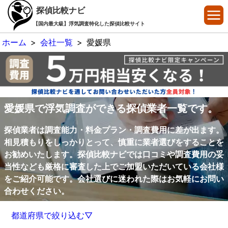
探偵比較ナビ
【国内最大級】浮気調査特化した探偵比較サイト
ホーム
>
会社一覧
>
愛媛県
愛媛県で浮気調査ができる探偵業者一覧です。
探偵業者は調査能力・料金プラン・調査費用に差が出ます。
相見積もりをしっかりとって、慎重に業者選びをすることを
お勧めいたします。探偵比較ナビでは口コミや調査費用の妥
当性なども厳格に審査した上でご加盟いただいている会社様
をご紹介可能です。会社選びに迷われた際はお気軽にお問い
合わせください。
都道府県で絞り込む▽