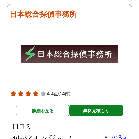
せて頂きました。 ある程
度、自分でも行動パターン
日本総合探偵事務所
の把握をしていましたが、
現場で動いて頂いている探
偵さんの働きぶりが良く
て、解決に至るまでスムー
ズでした。 とくに、急なお
願いの時に人員を手配して
頂き、ホテルからの証拠を
撮って頂いたのは、ありが
たかったです。 調査が終わ
った後も、Lineや電話で今
後の事についてアドバイス
4.4点
(14件)
を頂いて、とても信頼出来
る探偵事務所さんだと、あ
詳細を見る
無料見積もり
らためて思いました。 事務
所の皆様にお世話になった
口コミ
ので、クチコミの方書かせ
ていただきます。ありがと
右にスクロールできます→
もっと見る