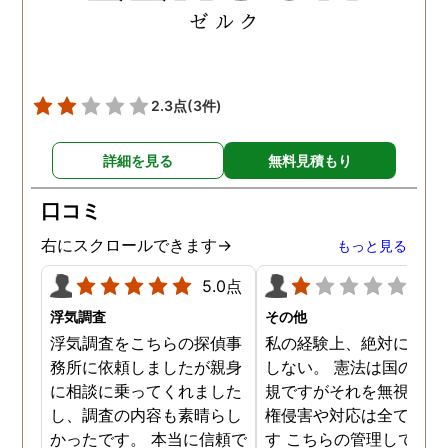
士同様にサポートをお願い
したいと考えています。
2.3点
(3件)
詳細を見る
無料見積もり
口コミ
右にスクロールできます→
もっと見る
5.0点
1.0
浮気調査
その他
浮気調査をこちらの探偵事
私の経験上、絶対にお勧
務所に依頼しましたが親身
しない。 憲法は国の最高
に相談に乗ってくれました
規ですがそれを無視した
し、調査の内容も素晴らし
権侵害や対応は全て違法
かったです。 本当に信頼で
す こちらの管理している