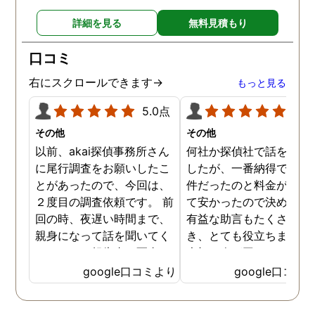
詳細を見る
無料見積もり
口コミ
右にスクロールできます→
もっと見る
5.0点
5.0
その他
その他
以前、akai探偵事務所さん
何社か探偵社で話を聞き
に尾行調査をお願いしたこ
したが、一番納得できる
とがあったので、今回は、
件だったのと料金が比較
２度目の調査依頼です。 前
て安かったので決めまし
回の時、夜遅い時間まで、
有益な助言もたくさん頂
親身になって話を聞いてく
き、とても役立ちました
れたのと、報告書の写真
大切な人が困っていたら
が、場所が悪かったのに、
番に紹介したいと思える
google口コミより
google口コミ
とても鮮明に写っていたの
偵事務所です
で、再度、調査をお願いさ