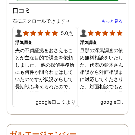
口コミ
右にスクロールできます→
もっと見る
5.0点
5.0
浮気調査
浮気調査
夫の不貞証拠をおさえるこ
旦那の浮気調査の依頼の
とが主な目的で調査を依頼
め無料相談をいたしまし
しました。 他の探偵事務所
た。代表の鈴木さんが電
にも何件か問合わせはして
相談から対面相談まです
いたのですが状況からして
に対応してくださりまし
長期戦も考えられたので、
た。対面相談でもとても
金額を提示されそれが払え
身になって相談に乗って
ないとそもそも相談もでき
ださりすぐに契約といっ
google口コミより
google口コミ
ない状態でした。 そんな中
こともなく金銭的な問題
ダメ元で同じ相談をした
ありましたので相談して
ら、代表の方が素早く対応
らでいいよと快く言って
してくださり、そして私が
さりました。結果として
ガルエージェンシー