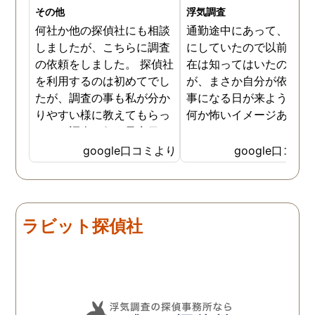
かったと思いました。 今度
その他
浮気調査
お会いできる時は、いい報
何社か他の探偵社にも相談
通勤途中にあって、毎日
告ができるようにしたいで
しましたが、こちらに調査
にしていたので以前から
す。
の依頼をしました。 探偵社
在は知ってはいたのです
を利用するのは初めてでし
が、まさか自分が依頼す
たが、調査の事も私が分か
事になる日が来ようとは
りやすい様に教えてもらっ
何か怖いイメージありま
たり、調査を行う予定日は
たけど、スタッフの方の
私の希望を聞いてもらいつ
応も良く、安心して相談
google口コミより
google口コミ
つ、探偵さんのご意見も取
きました。 調査後に弁護
り入れ、細かく打ち合わせ
さんも紹介していただき
をして決めてもらいまし
バッチリ慰謝料請求出来
た。調査を行った日はその
した！ありがとうござい
ラビット探偵社
日の報告を入れてくれたり
した！
としっかり調査をやってく
れているのが伝わりました
し、調査日以外でも相談を
聞いて頂いたりと精神的に