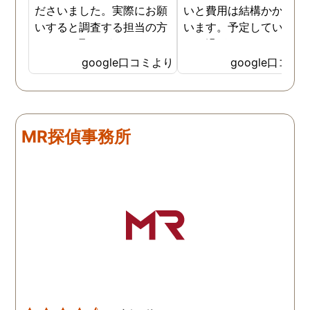
ださいました。実際にお願
いと費用は結構かかると
いすると調査する担当の方
います。予定していた時
とのやり取りがメインで、
より過ぎてしまいました
色々不安や心配な事の共有
が、そのまま調査してい
google口コミより
google口コミ
をしてくれました。探偵の
だき、しっかり証拠取れ
方に依頼となると丸投げで
した。あ、もちろん過ぎ
お願いするイメージでした
分は追加料金払いました
が、二人三脚で協力しあい
調査が終わって今後どう
MR探偵事務所
ながら、進めて行った感じ
るかの相談もしっかりし
です。こちらもある程度、
くれるので、次に何をす
時間や場所が絞れると調査
ばいいのかわかる為、悩
がスムーズに進んで良いか
ずに突き進めます。 あり
と思います。思い切ってお
とうございました。
願いして良かったです。 こ
の度はありがとうございま
した。