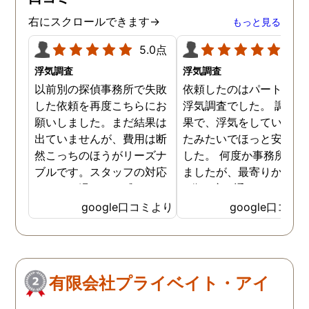
右にスクロールできます→
もっと見る
5.0点
5.0
浮気調査
浮気調査
以前別の探偵事務所で失敗
依頼したのはパートナー
した依頼を再度こちらにお
浮気調査でした。 調査の
願いしました。まだ結果は
果で、浮気をしていなか
出ていませんが、費用は断
たみたいでほっと安心し
然こっちのほうがリーズナ
した。 何度か事務所に行
ブルです。スタッフの対応
ましたが、最寄りから徒
なんかも温かみを感じま
3分程度で通いやすかっ
す。はじめからこちらにす
です。
google口コミより
google口コミ
ればよかったです😢 …
有限会社プライベイト・アイ