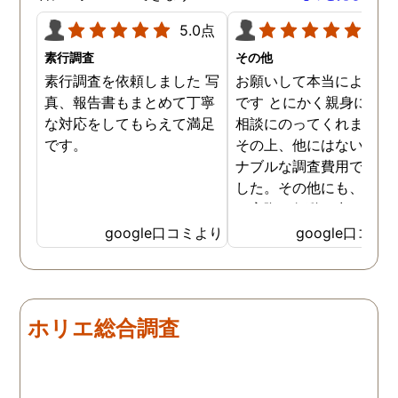
うございました。
5.0点
5.0
素行調査
その他
素行調査を依頼しました 写
お願いして本当によかっ
真、報告書もまとめて丁寧
です とにかく親身になっ
な対応をしてもらえて満足
相談にのってくれました
です。
その上、他にはないリー
ナブルな調査費用で済み
した。その他にも、相談
ら実際に行動に出て頂い
のが、スゴく早く問題を
google口コミより
google口コミ
決していただき、大変助
りました。 次回も是非お
いしようと思いました。
しろ最初の相談の段階が
ホリエ総合調査
本当に無料なのが、よか
たです。