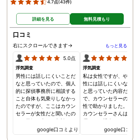
4.7点
(43件)
詳細を見る
無料見積もり
口コミ
右にスクロールできます→
もっと見る
5.0点
5.0
浮気調査
浮気調査
男性には話しにくいことだ
私は女性ですが、やはり
なと思っていたので、個人
性には話しにくいな。。
的に探偵事務所に相談する
と思っていた内容だった
こと自体も気乗りしなかっ
で、カウンセラーの方が
たのですが、ここはカウン
性で助かりました。MR
セラーが女性だと聞いたの
カウンセラーさんはすご
で、勇気を出して相談して
優しくて親身になって話
みることにしました。感極
聞いてくれるので思わず
google口コミより
google口コミ
まって泣いてしまったり、
を流して話してしまいま