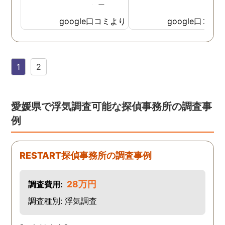
て、ここならという思いで
依頼しました。代表さんが
google口コミより
google口コミ
私と一緒に戦ってくれてる
感じがして、心強かったで
す。証拠も無事にとれて、
1
2
現在離婚調停中です。弁護
士さんも紹介してもらえて
本当に良かったです。
愛媛県で浮気調査可能な探偵事務所の調査事
例
RESTART探偵事務所の調査事例
28万円
調査費用:
調査種別: 浮気調査