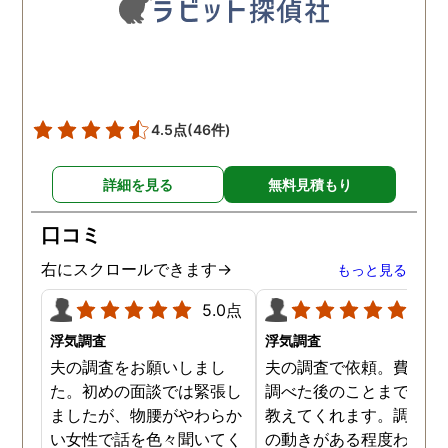
も助かりました。 報告書や
調査の動画を見せてもらっ
た時の衝撃は…リアルな映
像作品みたいでした。 調査
終了後も弁護士の紹介等の
ケアもしてもらったり色々
4.5点
(46件)
とお世話になりました！
詳細を見る
無料見積もり
口コミ
右にスクロールできます→
もっと見る
5.0点
5.0
浮気調査
浮気調査
夫の調査をお願いしまし
夫の調査で依頼。費用や
た。初めの面談では緊張し
調べた後のことまで詳し
ましたが、物腰がやわらか
教えてくれます。調査対
い女性で話を色々聞いてく
の動きがある程度わから