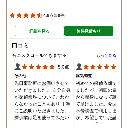
4.9点
(56件)
詳細を見る
無料見積もり
口コミ
右にスクロールできます→
もっと見る
5.0点
5.0
その他
浮気調査
先日事務所にお伺いさせて
初めての探偵依頼で緊張
いただきました。 自分自身
ましたが、初回の電話相
が探偵業界について、わか
から親身になって話を聞
らなかったこともあり 丁寧
て頂けました。今回、夫
にご説明いただきました。
不倫調査で利用しました
探偵業は足を使ってみたい
が、希望していた証拠を
なイメージがありましたが
っかりと撮ってもらうこ