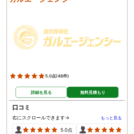
持ってる情報から的確にア
貞行為の確たる写真が出
ドバイスもしてくださいま
きたため依頼はせず示談
した。当日の調査も私のよ
進みましたが、依頼をし
みよりも先をよみ夫の行動
いないのにも関わらずそ
を予想しながら調査してく
後どうですか？と連絡ま
れて、実際に不貞の現場も
して下さり応援してるか
数回おさえることができと
ねと温かい言葉までかけ
ても助かりました。 経験と
くださりました。鈴木さ
知識も絶大な信頼がおけま
に相談して本当に良かっ
した。 対応力の速さも素晴
です。今回は依頼せず解
らしいです。 また、さまざ
しましたが、今後何かあ
5.0点
(48件)
まな事情も汲んでくださ
たときは迷わず鈴木さん
り、私の精神的なフォロー
お願いしたいと思ってお
詳細を見る
無料見積もり
だけでなく、その後の弁護
ます。本当にありがとう
士の紹介やアドバイスもし
ざいました。
口コミ
ていただき、これから夫と
闘う自信もつきました。 本
右にスクロールできます→
もっと見る
当にMJリサーチさんにそ
5.0点
5.0
して代表の方に出会えてよ