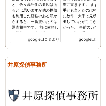
と、色々高評価の要因はあ
潔に書きます。 まず、決
るとは思いますが他の探偵
手とも言えたのは料金。 
も利用した経験のある私か
に数件、大手で見積もり
らすると、一番驚いたのは
出していたがここが一番
調査報告です。 前に依頼し
かった。 事前のカウンセ
た探偵では、定期的にまと
ングの際の通りの価格で
めて報告がくる為なかなか
途中での追加料金なども
google口コミより
google口コミ
実際の現状を把握するのが
く安心してお任せできた
難しかったですが、ここは
由のひとつ。 かと言って
リアルタイムで都度報告が
査が雑ということも一切
来ていました。 担当の人も
く、むしろ期待以上に細
井原探偵事務所
丁寧で報告内容もわかりや
く調査・報告してくれた
すかったです。 全国に展開
実際の調査状況をリアル
されているという点も強み
イムで知れるのはかなり
ですね。
い。