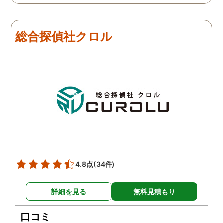
感情が表に出すぎてしまう
た。それほど自分がずっ
私にも温かく寄り添ってく
不安だったのを再確認し
ださったので安心して悩み
した、調査料金は決して
総合探偵社クロル
を話せました。他はどうか
いとは言えませんが、調
わかりませんが、東京駅前
自体がめちゃくちゃ早い
相談室では調査後もメンタ
し、その後のフォローも
ルが不安定になってしまっ
厚いのでこの値段出して
た私のケアをしっかりして
も東京駅前相談室にお願
くださったおかげで、今は
して良かったと思ってい
元気に過ごせています。
す。
4.8点
(34件)
詳細を見る
無料見積もり
口コミ