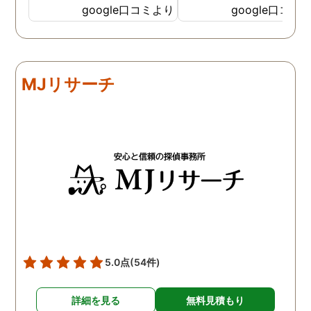
SNSなどの知識も豊富で、
が出来ました。調査中も
google口コミより
google口コミ
色んな視点から対応されて
動きがある度に細かく報
います。 他の口コミにもあ
してくださり、安心しま
るように、他事務所より料
た。調査当日の夫の動き
金が安く明確で親身になっ
読めない中、柔軟に対応
MJリサーチ
て対応いただける探偵さん
てくださったこと、本当
です。
感謝しています。 あの日
気を出して電話して良か
た！と心から思っていま
す。
5.0点
(54件)
詳細を見る
無料見積もり