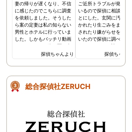
妻の帰りが遅くなり、不信
ご近所トラブルが発生し
に感じたのでこちらに調査
いるので探偵に相談する
を依頼しました。そうした
とにした。玄関に汚物を
ら案の定妻は私の知らない
かれたり生ごみをまき散
男性とホテルに行っていま
されたり嫌がらせを受け
した。しかもバッチリ動画
いたので探偵に調べても
でキスしている姿が写し出
うことにした。誰がやっ
されていました。本当にシ
いるのか何が原因なのか
探偵ちゃんより
探偵ちゃん
ョックでしたが、これでス
べてもらうと隣の奥さん
ッキリしました。裁判では
った。痴呆症が進み被害
探偵が紹介してくれた弁護
想が強くなっていたよう
士と一緒に戦っていこうと
だ。普段は普通なのに夜
総合探偵社ZERUCH
思います。探偵に支払った
なるとおかしくなってそ
費用も思ったよりリーズナ
ような行動を起こしてい
ブルで良かったです。「こ
ようだ。
れからもサポートしていき
ますから。」と言う探偵か
らの言葉には本当に励まさ
れました。これからも弁護